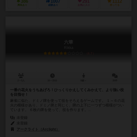
386
1007
291
1112
興味あり
経験あり
お気に入り
持ってる
六華
Rikka
6.7
2～5人
10～20分
8歳～
30件
一番の花火をうちあげろ！ひっくりかえしてくみかえて、より強い役
を目指せ！
麻雀に似た、ドミノ牌を使って役をそろえるゲームです。 １～６の花
火の模様があり、ドミノ牌と同じく、牌の上下に一つずつ模様がつい
ています。 ６枚の牌を使って、役を作ります。...
未登録
未登録
アークライト（Arclight）