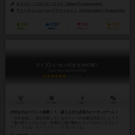
オリバー・フロイデンライヒ（Oliver Freudenreich）
フランツ・フォー
アミーゴ シュピール+フライツァイト（Amigo Spiel + Freizeit GmbH）
150
1197
242
703
興味あり
経験あり
お気に入り
持ってる
クイズいいセン行きまSHOW！
Quiz Iisen ikimaSHOW!
6.4
3～10人
10～30分
8歳～
19件
大切なのはバランス感覚！？ 盛り上がり必至のパーティゲーム！
「日本全国に、現在営業しているタクシーの台数は何台でしょう？」
「歳の差カップルとは、何歳以上歳の離れたカップルのことでしょ
う？」 そんな「えーっ！？」って言いたくな...