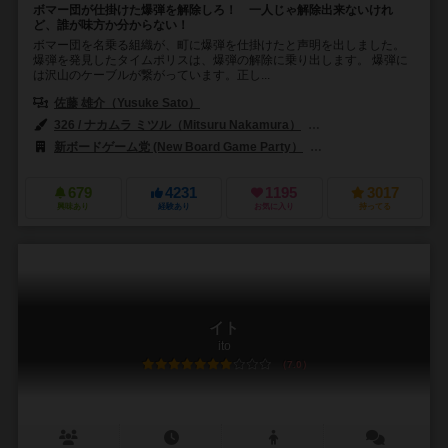
ボマー団が仕掛けた爆弾を解除しろ！ 一人じゃ解除出来ないけれ
ど、誰が味方か分からない！
ボマー団を名乗る組織が、町に爆弾を仕掛けたと声明を出しました。
爆弾を発見したタイムポリスは、爆弾の解除に乗り出します。 爆弾に
は沢山のケーブルが繋がっています。正し...
佐藤 雄介（Yusuke Sato）
326 / ナカムラ ミツル（Mitsuru Nakamura）
タンサン（TANSAN
新ボードゲーム党 (New Board Game Party）
アークライト（Arclig
679
4231
1195
3017
興味あり
経験あり
お気に入り
持ってる
イト
ito
7.0