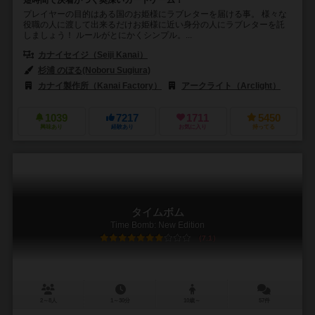
短時間で決着がつく奥深いカードゲーム！
プレイヤーの目的はある国のお姫様にラブレターを届ける事。 様々な
役職の人に渡して出来るだけお姫様に近い身分の人にラブレターを託
しましょう！ ルールがとにかくシンプル。...
カナイセイジ（Seiji Kanai）
杉浦 のぼる(Noboru Sugiura)
カナイ製作所（Kanai Factory）
アークライト（Arclight）
1039
7217
1711
5450
興味あり
経験あり
お気に入り
持ってる
タイムボム
Time Bomb: New Edition
7.1
2～8人
1～30分
10歳～
57件