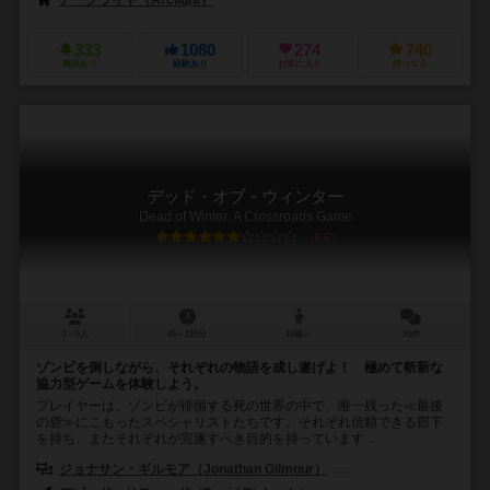
アークライト（Arclight）
333
1080
274
740
興味あり
経験あり
お気に入り
持ってる
デッド・オブ・ウィンター
Dead of Winter: A Crossroads Game
6.6
2～5人
45～210分
14歳～
20件
ゾンビを倒しながら、それぞれの物語を成し遂げよ！ 極めて斬新な
協力型ゲームを体験しよう。
プレイヤーは、ゾンビが徘徊する死の世界の中で、唯一残った≪最後
の砦≫にこもったスペシャリストたちです。それぞれ信頼できる部下
を持ち、またそれぞれが完遂すべき目的を持っています...
ジョナサン・ギルモア（Jonathan Gilmour）
アイザック・ベガ（Isaa