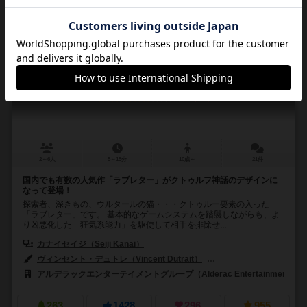
ラブクラフト・レター
Lovecraft Letter
6.3
2～6人
5～15分
10歳～
21件
国内でも有数の人気作「ラブレター」がクトゥルフ神話のデザインに
なって登場！
探索者、深きもの、ウルタールの猫・・・クトゥルー要素の入った
「ラブレター」です。 基本的なゲームシステムを踏襲しながらも、よ
り凶悪化した「狂気系能力」を駆使して相手を排除せ...
カナイセイジ（Seiji Kanai）
ヴィンセント・デュトレ（Vincent Dutrait）
オガタ コウジ（Kouji O
アルデラックエンターテイメントグループ（Alderac Entertainment Gro
263
1428
296
955