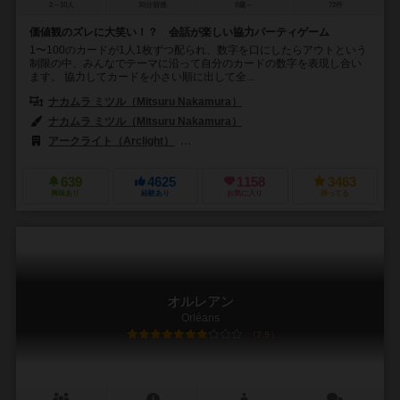
2～10人
30分前後
8歳～
72件
価値観のズレに大笑い！？ 会話が楽しい協力パーティゲーム
1〜100のカードが1人1枚ずつ配られ、数字を口にしたらアウトという
制限の中、みんなでテーマに沿って自分のカードの数字を表現し合い
ます。 協力してカードを小さい順に出して全...
ナカムラ ミツル（Mitsuru Nakamura）
ナカムラ ミツル（Mitsuru Nakamura）
アークライト（Arclight）
スイッチゲームズ（Switch Games）
639
4625
1158
3463
興味あり
経験あり
お気に入り
持ってる
オルレアン
Orléans
7.9