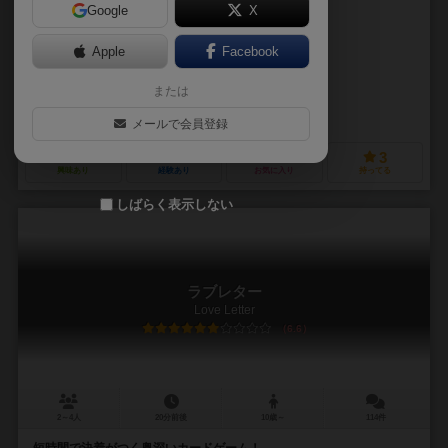
Google
X
作品説明文の編集者を募集中
Apple
Facebook
カナイセイジ（Seiji Kanai）
または
未登録
アークライト（Arclight）
メールで会員登録
2
10
0
3
興味あり
経験あり
お気に入り
持ってる
しばらく表示しない
ラブレター
Love Letter
6.6
2～4人
20分前後
10歳～
114件