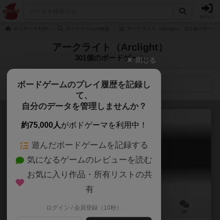
ログイン
ボドゲーマTOP
ボードゲームの検索
アークライト（Arclight） 301個のボー
アークライト（Arclight）
301個のボードゲーム
閉じる
ボードゲームのプレイ履歴を記録し
検索メニュー
て、
自分のデータを管理しませんか？
約75,000人
がボドゲーマを利用中！
遊んだボードゲームを記録する
アークライト20
気になるゲームのレビューを読む
Arclight Twenty
お気に入り作品・所有リストの共
有
ログイン / 会員登録（10秒）
－
－
ー
0件