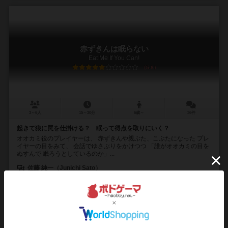
赤ずきんは眠らない
Eat Me If You Can!
5.8
3～6人
15～30分
6歳～
36件
起きて狼に罠を仕掛ける？ 眠って得点を取りにいく？
オオカミ役のプレイヤーは、 赤ずきんや親ぶた、こぶたになった プレ
イヤーの目をみて、 会話でゆさぶりをかけつつ 「誰がオオカミの目を
ぬすんで 眠ろうとしているのか」...
佐藤 純一（Junichi Sato）
152°
アークライト（Arclight）
Junias
485
2684
316
1701
興味あり
経験あり
お気に入り
持ってる