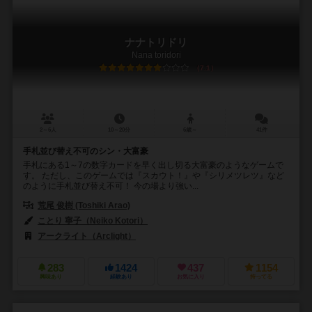
ナナトリドリ
Nana toridori
7.1
2～6人
10～20分
6歳～
41件
手札並び替え不可のシン・大富豪
手札にある1～7の数字カードを早く出し切る大富豪のようなゲームで
す。 ただし、このゲームでは『スカウト！』や『シリメツレツ』など
のように手札並び替え不可！ 今の場より強い...
荒尾 俊樹 (Toshiki Arao)
ことり 寧子（Neiko Kotori）
アークライト（Arclight）
283
1424
437
1154
興味あり
経験あり
お気に入り
持ってる