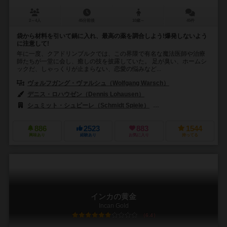
2～4人
45分前後
10歳～
45件
袋から材料を引いて鍋に入れ、最高の薬を調合しよう!爆発しないよう
に注意して!
年に一度、クアドリンブルクでは、この界隈で有名な魔法医師や治療
師たちが一堂に会し、癒しの技を披露していた。 足が臭い、ホームシ
ックだ、しゃっくりが止まらない、恋愛の悩みなど...
ヴォルフガング・ヴァルシュ（Wolfgang Warsch）
デニス・ロハウゼン（Dennis Lohausen）
シュミット・シュピーレ（Schmidt Spiele）
デヴィル（Devir）
886
2523
883
1544
興味あり
経験あり
お気に入り
持ってる
インカの黄金
Incan Gold
6.4