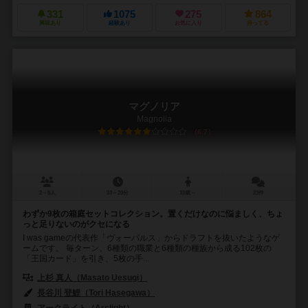
331
1075
275
864
興味あり
経験あり
お気に入り
持ってる
マグノリア
Magnolia
6.7
2～5人
10～20分
10歳～
23件
わずか9枚の箱庭セットコレクション。置くだけなのに悩ましく、ちょ
っと足りないのがクセになる
I was gameの代表作「ヴォーパルス」からドラフトを抜いたようなゲ
ームです。 毎ターン、6種類の職業と6種類の種族から成る102枚の
「王国カード」を引き、5枚の手...
上杉 真人（Masato Uesugi）
長谷川 登鯉（Tori Hasegawa）