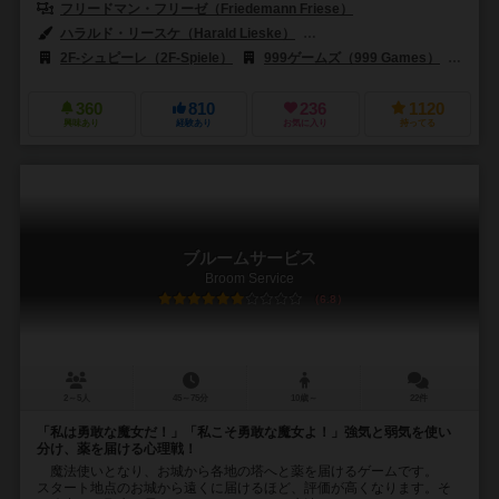
フリードマン・フリーゼ（Friedemann Friese）
ハラルド・リースケ（Harald Lieske）
マーセル＝アンドレ・カサソラ・マー
2F-シュピーレ（2F-Spiele）
999ゲームズ（999 Games）
アー
360
810
236
1120
興味あり
経験あり
お気に入り
持ってる
ブルームサービス
Broom Service
6.8
2～5人
45～75分
10歳～
22件
「私は勇敢な魔女だ！」「私こそ勇敢な魔女よ！」強気と弱気を使い
分け、薬を届ける心理戦！
魔法使いとなり、お城から各地の塔へと薬を届けるゲームです。
スタート地点のお城から遠くに届けるほど、評価が高くなります。そ