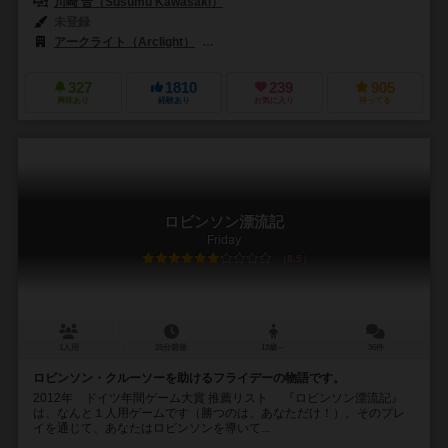
川崎 晋（Susumu Kawasaki）
未登録
アークライト（Arclight）
スイッチゲームズ（Switch Games）
327
1810
239
905
興味あり
経験あり
お気に入り
持ってる
ロビンソン漂流記
Friday
6.5
1人用
25分前後
13歳～
36件
ロビンソン・クルーソーを助けるフライデーの物語です。
2012年 ドイツ年間ゲーム大賞 推薦リスト 『ロビンソン漂流記』
は、なんと１人用ゲームです（勝つのは、あなただけ！）。そのプレ
イを通じて、あなたはロビンソンを導いて...