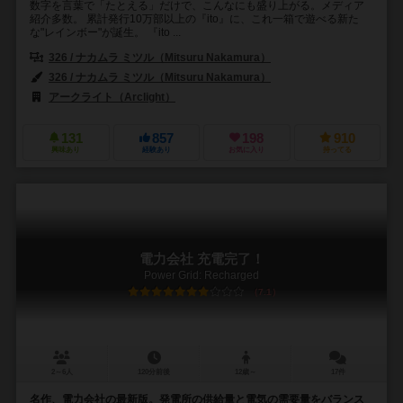
数字を言葉で「たとえる」だけで、こんなにも盛り上がる。メディア
紹介多数。 累計発行10万部以上の『ito』に、これ一箱で遊べる新た
な"レインボー"が誕生。 『ito ...
326 / ナカムラ ミツル（Mitsuru Nakamura）
326 / ナカムラ ミツル（Mitsuru Nakamura）
アークライト（Arclight）
131
857
198
910
興味あり
経験あり
お気に入り
持ってる
電力会社 充電完了！
Power Grid: Recharged
7.1
2～6人
120分前後
12歳～
17件
名作、電力会社の最新版。発電所の供給量と電気の需要量をバランス