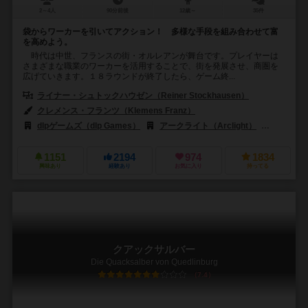
2～4人
90分前後
12歳～
35件
袋からワーカーを引いてアクション！ 多様な手段を組み合わせて富
を高めよう。
時代は中世、フランスの街・オルレアンが舞台です。プレイヤーは
さまざまな職業のワーカーを活用することで、街を発展させ、商圏を
広げていきます。１８ラウンドが終了したら、ゲーム終...
ライナー・シュトックハウゼン（Reiner Stockhausen）
クレメンス・フランツ（Klemens Franz）
dlpゲームズ（dlp Games）
アークライト（Arclight）
アラキスゲ
1151
2194
974
1834
興味あり
経験あり
お気に入り
持ってる
クアックサルバー
Die Quacksalber von Quedlinburg
7.4