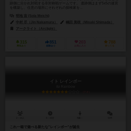
跡側に分かれ対戦する非対称戦ゲームです。 遺跡側はまず5x5の迷宮
を構築し、任意の場所にそれぞれの探検家を...
明地 宙 (Sola Meichi)
中村 尽（Jin Nakamura）
嶋田 美咲（Misaki Shimada）
アークライト（Arclight）
315
851
203
788
興味あり
経験あり
お気に入り
持ってる
イト レインボー
ito Rainbow
7.0
2～14人
5～15分
8歳～
16件
これ一箱で遊べる新たな"レインボー"が誕生