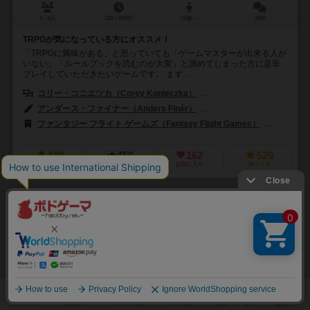
1～8人
120～240分
14歳～
15件
TRPGが気になっている方にオススメ！
「TRPGに興味がある」と思っていても「ゲームマスターが出来る人が
いない」「ルールブックを読むのが大変」と諦めてしまった方に是非
プレイしていただきたいゲームです。 まず...
コリー・コニエツカ（Corey Konieczka）
ニッキー・ヴァレンス（Nikk
アンダース・ファイナー（Anders Finér）
デヴィッド・グリフィス（Dav
ファンタジー フライト ゲームズ（Fantasy Flight Games）
アークラ
480
456
162
529
興味あり
経験あり
お気に入り
持ってる
サンクトペテルブルク：第2版
Saint Petersburg (second edition)
6.7