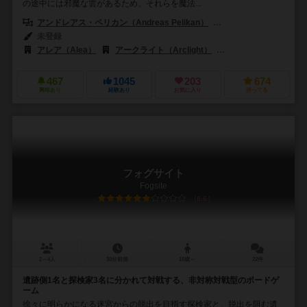
の途中には邪魔な雲があるため、それらを魔法...
アンドレアス・ペリカン（Andreas Pelikan）
アレクサンダー・フィスター
未登録
アレア（Alea）
アークライト（Arclight）
ラベンスバーガー（Raven
467
1045
203
674
興味あり
経験あり
お気に入り
持ってる
フォグサイト
Fogsite
6.6
2～4人
30分前後
10歳～
22件
遺跡側1名と探検家3名に分かれて対戦する、非対称対戦型のボードゲ
ーム
徐々に明らかになる迷宮からの脱出を目指す探検家と、脱出を阻む遺