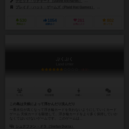
デビッド・リチャード（David Richards）
フェルナンダ・スアレス（Fe
プレイド・ハット・ゲームズ（Plaid Hat Games）
アークライト（Arc
530
1054
261
802
興味あり
経験あり
お気に入り
持ってる
ぶくぶく
Land Unter
6.5
3～5人
30分前後
10歳～
15件
この島は天候によって浮かんだり沈んだり
一番水位が高くなって浮き輪カードを失わないようにしていくカード
ゲーム 天候カードを駆使して、浮き輪カードをより多く保持していか
なくてはいけないゲームです。 このゲームは...
シュテファン・ドラ（Stefan Dorra）