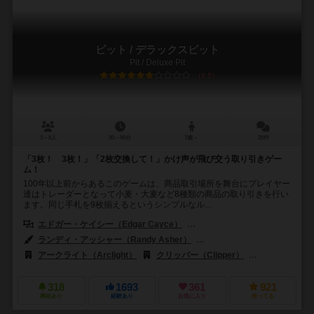
ピット / デラックスピット
Pit / Deluxe Pit
6.5
3～8人
30～90分
7歳～
28件
「3枚！ 3枚！」「2枚交換して！」かけ声が飛び交う取り引きゲー
ム！
100年以上前からあるこのゲームは、商品取引場所を舞台にプレイヤー
達はトレーダーとなって小麦・大麦など8種類の商品の取り引きを行い
ます。同じ手札を9枚揃えるというシンプルなル...
エドガー・ケイシー（Edgar Cayce）
ハリー・ガビット（Harry Gav
ランディ・アッシャー（Randy Asher）
ポール・クチュール（Paul C
アークライト（Arclight）
クリッパー（Clipper）
クラウン＆アンド
318
1693
361
921
興味あり
経験あり
お気に入り
持ってる