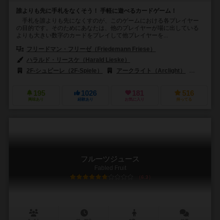
誰よりも先に手札をなくそう！ 手軽に遊べるカードゲーム！
手札を誰よりも先になくすのが、このゲームにおける各プレイヤー
の目的です。そのためにあなたは、他のプレイヤーが場に出している
よりも大きい数字のカードをプレイして他プレイヤーを...
フリードマン・フリーゼ（Friedemann Friese）
ハラルド・リースケ（Harald Lieske）
2F-シュピーレ（2F-Spiele）
アークライト（Arclight）
エッジ 
195
1026
181
516
興味あり
経験あり
お気に入り
持ってる
フルーツジュース
Fabled Fruit
6.3