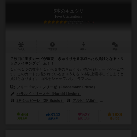
5本のキュウリ
Five Cucumbers
6.5
2～6人
25分前後
8歳～
39件
７枚目に出すカードが重要！きゅうりを６本取ったら負けとなるトリ
ックテイキングゲーム！！
１から１５の数字と１から５本のきゅうりが描かれたカードゲームで
す。このカードに描かれているきゅうりを６本以上獲得してしまうと
負けとなります。 山札をシャッフルし、各プレ...
フリードマン・フリーゼ（Friedemann Friese）
ハラルド・リースケ（Harald Lieske）
2F-シュピーレ（2F-Spiele）
アルビ（Albi）
アークライト（Arcl
464
3143
527
1839
興味あり
経験あり
お気に入り
持ってる