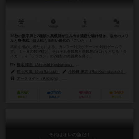
2～5人
20分前後
8歳～
42件
36枚の数字牌と2種類の奥義牌が生み出す濃密な駆け引き、攻めのスリ
ルと爽快感。個人戦も面白い現代の「ごいた」！
武術を極めし者たちによる、カンフー対決がテーマの対戦ゲームで
す。 １～８の数字牌と、それぞれ奇数牌と偶数牌の代わりとなる「タ
イガー」&「ドラゴン」の2種類の奥義牌を良く...
橋本 淳志（Atsushi Hashimoto）
野澤 邦仁（Kunihito Nozawa）
佐々木 隼（Jun Sasaki）
小松崎 里恵（Rie Komatsuzaki）
アークライト（Arclight）
オインクゲームズ（Oink Games）
558
2101
560
1662
興味あり
経験あり
お気に入り
持ってる
それはオレの魚だ！