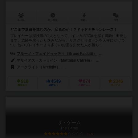
3～8人
20分前後
8歳～
70件
どこまで遺跡を進むのか、戻るのか！？ドキドキチキンレース！
プレイヤーは探検隊の1人となって、インカの宝物を探す冒険に出発し
ます。遺跡を戻ったり進みながら、リスクとリターンを天秤にかけつ
つ、他のプレイヤーより多くのお宝を集めた人が勝ち...
ブルーノ・フェイドゥッティ（Bruno Faidutti）
アラン・ムーン（Alan
マサイアス・カトライン（Matthias Catrein）
ポール・マファヨン（Pa
アークライト（Arclight）
イーグル-グリフォン・ゲームズ（Eagle-Gr
918
4549
874
2346
興味あり
経験あり
お気に入り
持ってる
ザ・ゲーム
The Game
6.5