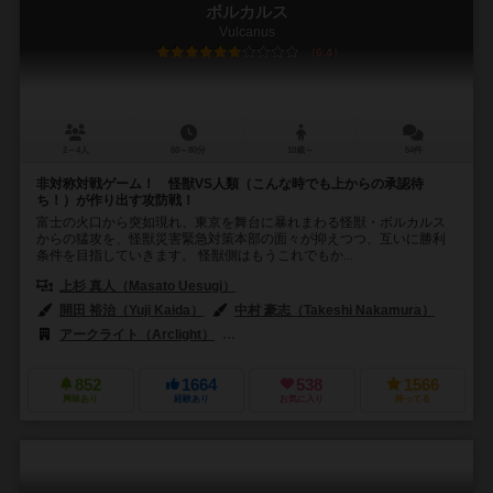
ボルカルス
Vulcanus
6.4
2～4人
60～80分
10歳～
54件
非対称対戦ゲーム！ 怪獣VS人類（こんな時でも上からの承認待
ち！）が作り出す攻防戦！
富士の火口から突如現れ、東京を舞台に暴れまわる怪獣・ボルカルス
からの猛攻を、怪獣災害緊急対策本部の面々が抑えつつ、互いに勝利
条件を目指していきます。 怪獣側はもうこれでもか...
上杉 真人（Masato Uesugi）
開田 裕治（Yuji Kaida）
中村 豪志（Takeshi Nakamura）
アークライト（Arclight）
ドロッセルマイヤー（Drosselmeyer & Co
852
1664
538
1566
興味あり
経験あり
お気に入り
持ってる