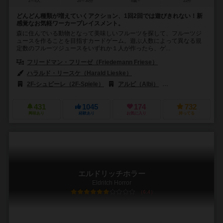
2～5人
20～30分
8歳～
21件
どんどん種類が増えていくアクション、1回2回では遊びきれない！新
感覚なお気軽ワーカープレイスメント。
森に住んでいる動物となって美味しいフルーツを探して、フルーツジ
ュースを作ることを目指すカードゲーム。遊ぶ人数によって異なる規
定数のフルーツジュースをいずれか１人が作ったら、ゲ...
フリードマン・フリーゼ（Friedemann Friese）
ハラルド・リースケ（Harald Lieske）
2F-シュピーレ（2F-Spiele）
アルビ（Albi）
アークライト（Arcl
431
1045
174
732
興味あり
経験あり
お気に入り
持ってる
エルドリッチホラー
Eldritch Horror
6.4