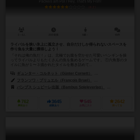
Packeis am Pol / Hey, That's My Fish!
6.2
2～4人
20分前後
8歳～
65件
ライバルを狭い氷上に孤立させ、自分だけしか得られないスペースを
作り魚を大量に獲得しよう！
『それは俺の魚だ！』は、北極でお腹を空かせた可愛いペンギンを操
ってライバルよりもたくさんの魚を集めるゲームです。 ①六角形のタ
イルに魚が１〜３描かれたタイルを敷き詰めて...
ギュンター・コルネット（Günter Cornett）
アルヴィダス・ジャケリウナ
フランソワ・ブリュエル（François Bruel）
シルヴァン・デコウ（Sylv
バンブス シュピーレ出版（Bambus Spieleverlag）
999ゲームズ（9
762
3645
545
2642
興味あり
経験あり
お気に入り
持ってる