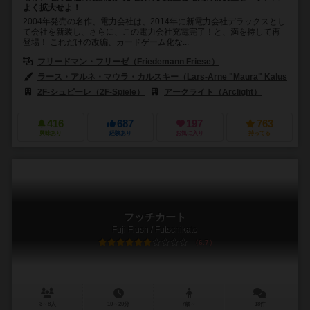
よく拡大せよ！
2004年発売の名作、電力会社は、2014年に新電力会社デラックスとし
て会社を新装し、さらに、この電力会社充電完了！と、満を持して再
登場！ これだけの改編、カードゲーム化な...
フリードマン・フリーゼ（Friedemann Friese）
ラース・アルネ・マウラ・カルスキー（Lars-Arne "Maura" Kalusky）
2F-シュピーレ（2F-Spiele）
アークライト（Arclight）
416
687
197
763
興味あり
経験あり
お気に入り
持ってる
フッチカート
Fuji Flush / Futschikato
6.7
3～8人
10～20分
7歳～
18件