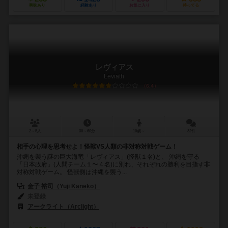
興味あり
経験あり
お気に入り
持ってる
レヴィアス
Leviath
6.4
2～5人
30～60分
10歳～
32件
相手の心理を思考せよ！怪獣VS人類の非対称対戦ゲーム！
沖縄を襲う謎の巨大海竜「レヴィアス」(怪獣１名)と、 沖縄を守る
「日本政府」(人間チーム１〜４名)に別れ、それぞれの勝利を目指す非
対称対戦ゲーム。 怪獣側は沖縄を襲う...
金子 裕司（Yuji Kaneko）
未登録
アークライト（Arclight）