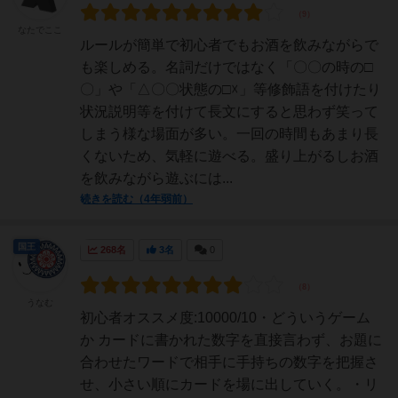
なたでここ
ルールが簡単で初心者でもお酒を飲みながらで
も楽しめる。名詞だけではなく「〇〇の時の□
〇」や「△〇〇状態の□☓」等修飾語を付けたり
状況説明等を付けて長文にすると思わず笑って
しまう様な場面が多い。一回の時間もあまり長
くないため、気軽に遊べる。盛り上がるしお酒
を飲みながら遊ぶには...
続きを読む（4年弱前）
国王
268名
3名
0
うなむ
初心者オススメ度:10000/10・どういうゲーム
か カードに書かれた数字を直接言わず、お題に
合わせたワードで相手に手持ちの数字を把握さ
せ、小さい順にカードを場に出していく。・リ