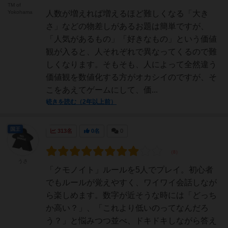
TM of
Yokohama
人数が増えれば増えるほど難しくなる「大き
さ」などの物差しがあるお題は簡単ですが、
「人気があるもの」「好きなもの」という価値
観が入ると、人それぞれで異なってくるので難
しくなります。そもそも、人によって全然違う
価値観を数値化する方がオカシイのですが、そ
こをあえてゲームにして、価...
続きを読む（2年以上前）
国王
313名
0名
0
うさ
「クモノイト」ルールを5人でプレイ。初心者
でもルールが覚えやすく、ワイワイ会話しなが
ら楽しめます。数字が近そうな時には「どっち
か高い？」、「これより低いのってなんだろ
う？」と悩みつつ並べ、ドキドキしながら答え