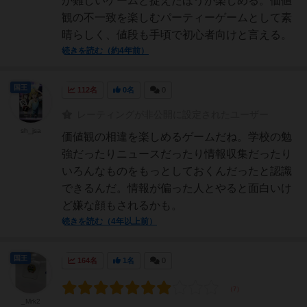
が難しいゲームと捉えたほうが楽しめる。価値
観の不一致を楽しむパーティーゲームとして素
晴らしく、値段も手頃で初心者向けと言える。
続きを読む（約4年前）
国王
112名
0名
0
レーティングが非公開に設定されたユーザー
sh_jsa
価値観の相違を楽しめるゲームだね。学校の勉
強だったりニュースだったり情報収集だったり
いろんなものをもっとしておくんだったと認識
できるんだ。情報が偏った人とやると面白いけ
ど嫌な顔もされるかも。
続きを読む（4年以上前）
国王
164名
1名
0
_Mrk2