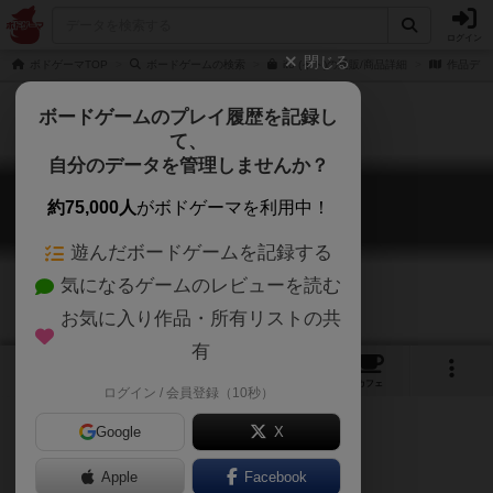
ログイン
閉じる
ボドゲーマTOP
ボードゲームの検索
ito (イト)の通販/商品詳細
作品デー
ボードゲームのプレイ履歴を記録し
て、
自分のデータを管理しませんか？
イト
約75,000人
がボドゲーマを利用中！
ito
遊んだボードゲームを記録する
気になるゲームのレビューを読む
お気に入り作品・所有リストの共
有
11
10
64
255
トップ
画像
動画
レビュー
カフェ
ログイン / 会員登録（10秒）
Google
X
Apple
Facebook