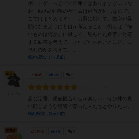
ボードゲーム会での常連ではありますが…（な
お、ito系の同種のゲームは趣旨が同じなのでこ
こではまとめます）。お題に対して、数字が昇
順になるように各自が考えること（例えば「怖
いものは何か」に対して、配られた数字に対応
する回答を考えて、それぞれ手番ごとにどこに
挟むのかを考えて、...
続きを読む（3ヶ月前）
仙人
54名
0名
0
ジョジョ
超ど定番。価値観合わせが楽しい。ぜひ仲の良
い同じような境遇で育った人たちとやりたい。
続きを読む（6ヶ月前）
大賢者
164名
2名
0