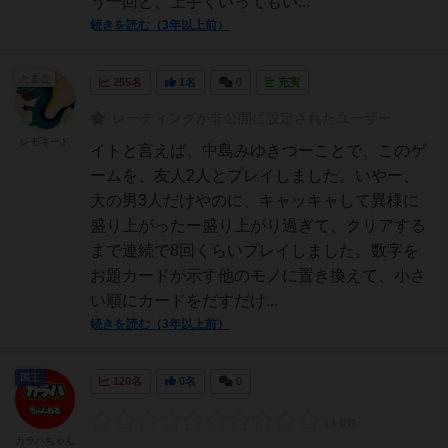
う一回と、上手くいってもい...
続きを読む（3年以上前）
たまご
255名
1名
0
充実
レーティングが非公開に設定されたユーザー
レモネード
イトと言えば、中島みゆきつーことで、このゲ
ームを、友人2人とプレイしました。いやー、
大の男3人だけやのに、キャッキャして異様に
盛り上がったー盛り上がり過ぎて、クリアする
まで連続で8回くらいプレイしました。数字を
お題カードが示す他のモノに置き換えて、小さ
い順にカードをだすだけ...
続きを読む（3年以上前）
国王
120名
0名
0
カラハちゃん