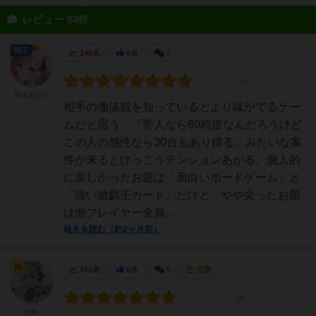
レビュー 64件
国王
146名
0名
0
深水あどら
相手の価値観を知っているとより味がでるゲー
ムだと思う。「常人なら60程度なんだろうけど
この人の感性なら30台もあり得る」みたいな案
件が来るとけっこうテンションあがる。個人的
に楽しかったお題は「面白いボードゲーム」と
「強い遊戯王カード」だけど、やや尖ったお題
は他プレイヤー全員...
続きを読む（約2ヶ月前）
神
161名
0名
0
充実
yuki