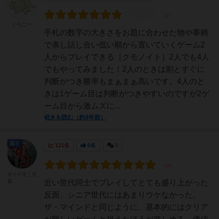
いちごー
手札の数字の大きさをお題に合わせた物や事柄
で表し話し合い低い順から置いていくゲーム2
人からプレイできる［クモノイト］2人でも4人
でもやってみました！2人のときは割とすぐに
判断がつき勝率もまぁまぁ高いです。4人のと
きは1ゲーム目は判断がつきやすいのですが2ゲ
ーム目から激ムズに...
続きを読む（約4年前）
国王
121名
0名
0
ボドゲすこ兄
貴
近い世代同士でプレイしてとても盛り上がった
反面、シニア世代にはあまりウケなかった。
ザ・マインドと同じように、基本的にはクリア