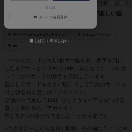
または
価値観のズレに大笑い！？ 会話が楽しい協
メールで会員登録
力パーティゲーム
ボードゲームミニチュアコレクション
コミュニケーション
しばらく表示しない
ito
1〜100のカードが1人1枚ずつ配られ、数字を口に
したらアウトという制限の中、みんなでテーマに沿
って自分のカードの数字を表現し合います。
協力してカードを小さい順に出して全員のカードを
出し切る完全協力の『クモノイト』、
会話の中で足して100になりそうなペアを見つける
協力と裏切りの『アカイイト』、
異なる2つの遊び方で楽しむことが可能です。
3回クリアーしたら全員の勝利、その前にライフが0