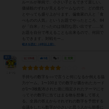
ルールが単純で、小さい子ともできて楽しい。
価値観のずれが見えるゲームなので、どの世代
とやっても盛り上がります。偏食家の人と「食
べものの人気」というお題でやったところ、84
が「白米」だったのは強烈な思い出です……笑
お題を自分で考えることも出来るので、何回で
もできます。対戦モー...
続きを読む（4年以上前）
国王
135名
0名
0
充実
こまつな
手持ちの数字を○○で言うと何になるか例える協
力ゲーム。1〜100までの数字が書かれたカード
が1〜3枚配布された後に指定されたテーマにそ
ってその数字に当てはまる物を想像して答え
る。全員の答えからそれぞれの数字を予想する
会議をしたら数字が小さいと思う人から順番に