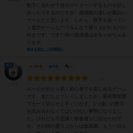
梶清智志
数字に合わせて自分がイメージするものを話し
合ったりするのですが、価値観の違いが面白い
ゲームだと思います。しかも、数字を並べてい
く協力ゲームなのでみんなで盛り上がれるのが
好きです。できた時の達成感はめちゃめちゃあ
ります。
続きを読む（3年弱前）
国王
528名
0名
0
ハナ子
ルールが分かり易く初心者でも楽しめるゲーム
です。友だちとプレイしましたが、最初期状態
でカード切りが上手くいかず、1つ違いの数字
を読み合わなくてはいけない事態になりまし
た。けれども不思議と順番通りに出せたので
す。その時の盛り上がりは最高潮。もう一回も