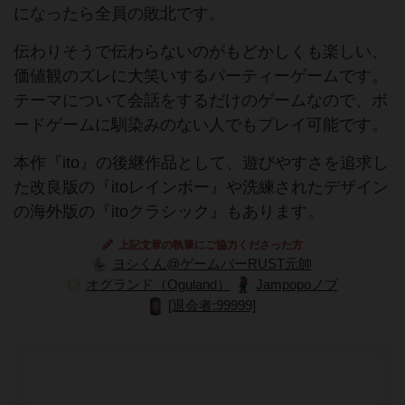
になったら全員の敗北です。
伝わりそうで伝わらないのがもどかしくも楽しい、
価値観のズレに大笑いするパーティーゲームです。
テーマについて会話をするだけのゲームなので、ボ
ードゲームに馴染みのない人でもプレイ可能です。
本作『ito』の後継作品として、遊びやすさを追求し
た改良版の『itoレインボー』や洗練されたデザイン
の海外版の『itoクラシック』もあります。
上記文章の執筆にご協力くださった方
ヨシくん@ゲームバーRUST元帥
オグランド（Oguland）
Jampopoノブ
[退会者:99999]