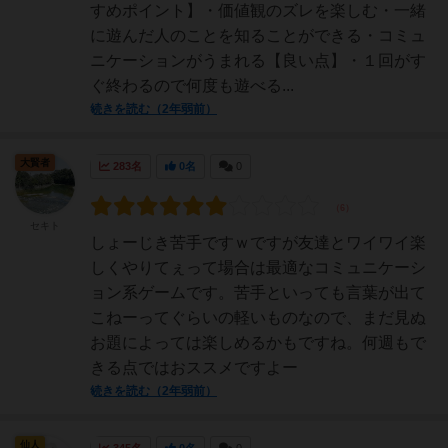
すめポイント】・価値観のズレを楽しむ・一緒
に遊んだ人のことを知ることができる・コミュ
ニケーションがうまれる【良い点】・１回がす
ぐ終わるので何度も遊べる...
続きを読む（2年弱前）
大賢者
283名
0名
0
セキト
しょーじき苦手ですｗですが友達とワイワイ楽
しくやりてぇって場合は最適なコミュニケーシ
ョン系ゲームです。苦手といっても言葉が出て
こねーってぐらいの軽いものなので、まだ見ぬ
お題によっては楽しめるかもですね。何週もで
きる点ではおススメですよー
続きを読む（2年弱前）
仙人