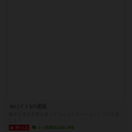
ito (イト)の通販
数字を表す言葉を使ってコミュニケーション！ズレを楽
しもう
残り1点
1～2営業日以内に発送