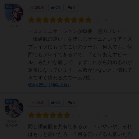
国王
252名
0名
0
リツカ
・コミュニケーションが重要・協力プレイ・
「価値観の違い」を楽しむゲームというアイス
ブレイクにもってこいのゲーム。何人でも、何
回でもプレイできるので、「とりあえずビー
ル」みたいな感じで、まずこれから始めるのが
定番になっています。人数が少ないと、慣れて
きてすぐ終わるので一人2枚...
続きを読む（3年以上前）
国王
143名
0名
0
べるるん
(JL7KAR)
同じ価値観を共有できるか！？いやいや、それ
はもっと高いだろー？何を言ってるん低いだろ