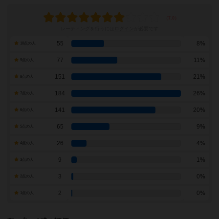
レーティングを行うには
ログイン
が必要です
55
8%
10点の人
77
11%
9点の人
151
21%
8点の人
184
26%
7点の人
141
20%
6点の人
65
9%
5点の人
26
4%
4点の人
9
1%
3点の人
3
0%
2点の人
2
0%
1点の人