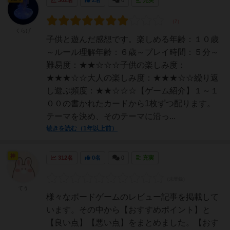
302名
2名
0
充実
くらげ
子供と遊んだ感想です。楽しめる年齢：１０歳
～ルール理解年齢：６歳～プレイ時間：５分～
難易度：★★☆☆☆子供の楽しみ度：
★★★☆☆大人の楽しみ度：★★★☆☆繰り返
し遊ぶ頻度：★★☆☆☆【ゲーム紹介】１～１
００の書かれたカードから1枚ずつ配ります。
テーマを決め、そのテーマに沿っ...
続きを読む（1年以上前）
神
312名
0名
0
充実
てう
様々なボードゲームのレビュー記事を掲載して
います。その中から【おすすめポイント】と
【良い点】【悪い点】をまとめました。【おす