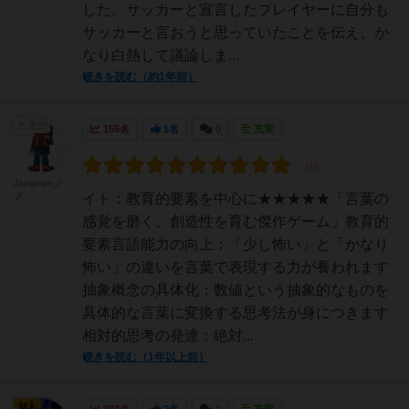
した。サッカーと宣言したプレイヤーに自分も
サッカーと言おうと思っていたことを伝え、か
なり白熱して議論しま...
続きを読む（約1年前）
たまご
155名
1名
0
充実
Jampopoノ
ブ
イト：教育的要素を中心に★★★★★「言葉の
感覚を磨く、創造性を育む傑作ゲーム」教育的
要素言語能力の向上：「少し怖い」と「かなり
怖い」の違いを言葉で表現する力が養われます
抽象概念の具体化：数値という抽象的なものを
具体的な言葉に変換する思考法が身につきます
相対的思考の発達：絶対...
続きを読む（1年以上前）
仙人