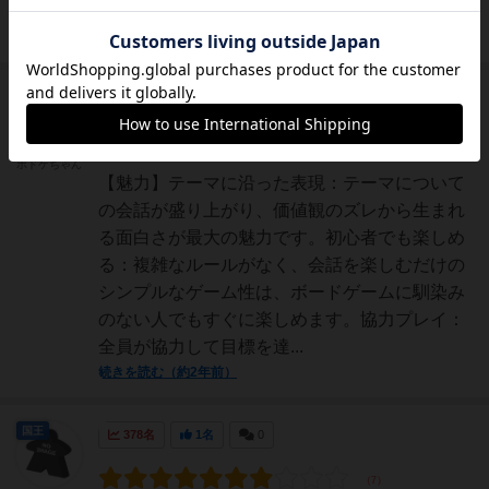
能。4人〜6人くらいで遊ぶのがベストかも。
続きを読む（約2年前）
皇帝
255名
2名
0
ポドゲちゃん
【魅力】テーマに沿った表現：テーマについて
の会話が盛り上がり、価値観のズレから生まれ
る面白さが最大の魅力です。初心者でも楽しめ
る：複雑なルールがなく、会話を楽しむだけの
シンプルなゲーム性は、ボードゲームに馴染み
のない人でもすぐに楽しめます。協力プレイ：
全員が協力して目標を達...
続きを読む（約2年前）
国王
378名
1名
0