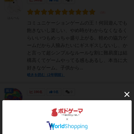
345名
0名
0
はんぺん
コミュニケーションゲームの王！何回遊んでも
飽きないし楽しい、やめ時がわからなくなるく
らいいつもめっちゃ盛り上がる。軽めの協力ゲ
ームだから人狼みたいにギスギスしないし、か
と言って超シンプルなルールな割に難易度は結
構高くてゲームやってる感もあるし、本当に大
好きなゲーム。子供から...
続きを読む（2年弱前）
国王
190名
0名
0
🎲かいのあら
たのボードゲ
大人数で集まった時はこれを持って行けば間違
ーム🃏
いない。喜ばれること間違いナシ!プレイ人数は
決まっているが、11人でも12人でもプレイ可