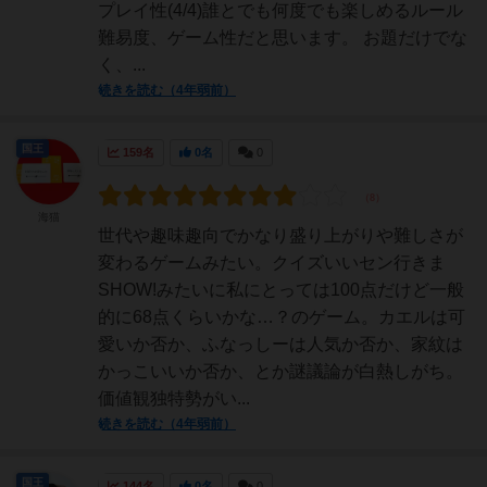
プレイ性(4/4)誰とでも何度でも楽しめるルール
難易度、ゲーム性だと思います。 お題だけでな
く、...
続きを読む（4年弱前）
国王
159名
0名
0
海猫
世代や趣味趣向でかなり盛り上がりや難しさが
変わるゲームみたい。クイズいいセン行きま
SHOW!みたいに私にとっては100点だけど一般
的に68点くらいかな…？のゲーム。カエルは可
愛いか否か、ふなっしーは人気か否か、家紋は
かっこいいか否か、とか謎議論が白熱しがち。
価値観独特勢がい...
続きを読む（4年弱前）
国王
144名
0名
0