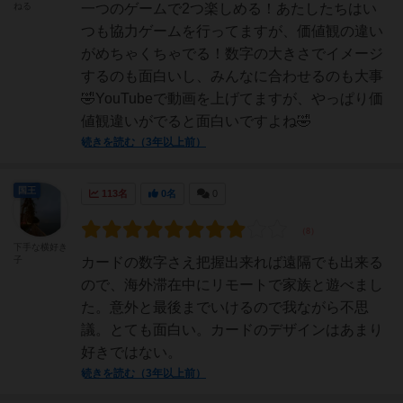
ねる
一つのゲームで2つ楽しめる！あたしたちはい
つも協力ゲームを行ってますが、価値観の違い
がめちゃくちゃでる！数字の大きさでイメージ
するのも面白いし、みんなに合わせるのも大事
🤣YouTubeで動画を上げてますが、やっぱり価
値観違いがでると面白いですよね🤣
続きを読む（3年以上前）
国王
113名
0名
0
下手な横好き
子
カードの数字さえ把握出来れば遠隔でも出来る
ので、海外滞在中にリモートで家族と遊べまし
た。意外と最後までいけるので我ながら不思
議。とても面白い。カードのデザインはあまり
好きではない。
続きを読む（3年以上前）