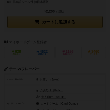
日本語ルール付き/日本語版
2,200
¥
（税込）
カートに追加する
マイボードゲーム登録者
638
4622
1156
3460
興味あり
経験あり
お気に入り
持ってる
テーマ/フレーバー
お笑い（Joke）
ゲームの基本目的
子供向け（Kids）
大人向け（Adult）
カードゲーム（Card Game）
その他のコンセプト