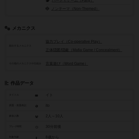
パーティゲーム（Party）
ノンテーマ（Non-Themed）
メカニクス
協力プレイ（Co-operative Play）
頻出するメカニクス
正体隠匿/隠蔽（Mafia Game / Concealment）
言葉遊び（Word Game）
その他のメカニクスや仕組み
作品データ
イト
タイトル
ito
原題・英題表記
2人～10人
参加人数
30分前後
プレイ時間
8歳から
対象年齢