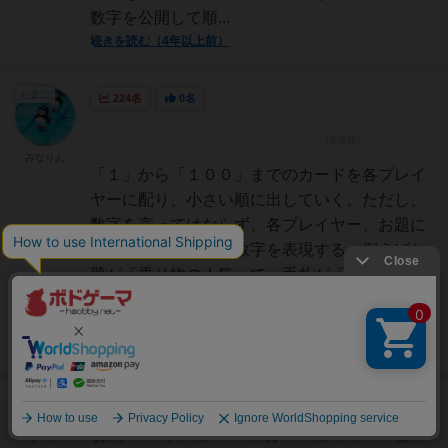
数字を公開して順...
続きを読む（4年以上前）
たまご
224名
0名
みなりん
「１」から「１００」までのカードを各プレイ
ヤーに配り、小さい順に出していく。ただし、
数字を言ってはならず、各プレイヤー、お題に
沿ったモノで、その数字を表現する。例えばお
題が「乗り物の人気」で、手札が「４５」だっ
たら「高速バス」とか、手札が「９１」だった
ら「新幹線」とか、それ...
続きを読む（4年以上前）
国王
152名
0名
0