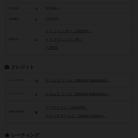
2019年～
発売時期
2,000円
参考価格
イト レインボー（2022年）
イト クラシック（年）
関連作品
+ 2作品
クレジット
ナカムラ ミツル（Mitsuru Nakamura）
ゲームデザイン
ナカムラ ミツル（Mitsuru Nakamura）
アートワーク
アークライト（Arclight）
関連企業/団体
スイッチゲームズ（Switch Games）
レーティング