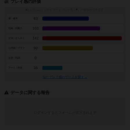
プレイ感の評価
トグルスイッチを押すとプレイ感（
※
）の投票ができます
83
運・確率
103
戦略・判断力
142
交渉・立ち回り
90
心理戦・ブラフ
0
攻防・戦闘
36
アート・外見
似たプレイ感のゲームを探す→
データに関する報告
ログインするとフォームが表示されます