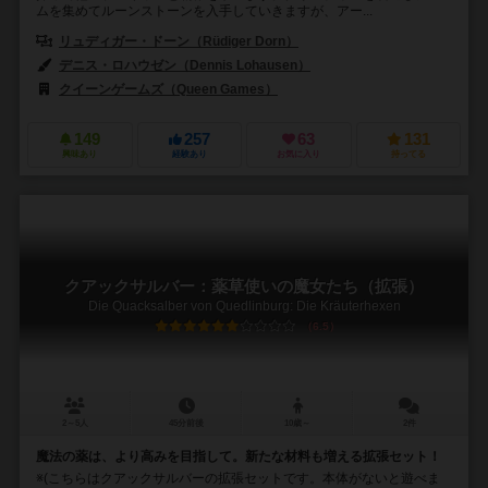
ムを集めてルーンストーンを入手していきますが、アー...
リュディガー・ドーン（Rüdiger Dorn）
デニス・ロハウゼン（Dennis Lohausen）
クイーンゲームズ（Queen Games）
149
257
63
131
興味あり
経験あり
お気に入り
持ってる
クアックサルバー：薬草使いの魔女たち（拡張）
Die Quacksalber von Quedlinburg: Die Kräuterhexen
6.5
2～5人
45分前後
10歳～
2件
魔法の薬は、より高みを目指して。新たな材料も増える拡張セット！
※(こちらはクアックサルバーの拡張セットです。本体がないと遊べま