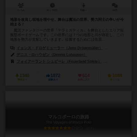
2～5人
60～150分
12歳～
44件
地形を改良し領地を増やせ。舞台は魔法の世界、勢力同士の争いが今
始まる！
魔法ファンタジーの世界「テラミスティカ」を舞台としたエリア征
服型ボードゲームです。この世界には７つの地形と川が存在し、この
地形を勢力が支配していきます。征服するためには住居...
イェンス・ドロゲミューラー（Jens Drögemüller）
ヘルゲ・オシュテル
デニス・ロハウゼン（Dennis Lohausen）
フォイアーラント シュピーレ（Feuerland Spiele）
バード・セントラム
1346
1872
614
1088
興味あり
経験あり
お気に入り
持ってる
マルコポーロの旅路
The Voyages of Marco Polo
7.4