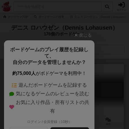
ログイン
ボドゲーマTOP
ボードゲームの検索
デニス ロハウゼン（Dennis Lohausen
デニス ロハウゼン（Dennis Lohausen）
176個のボードゲーム
閉じる
ボードゲームのプレイ履歴を記録し
検索メニュー
て、
自分のデータを管理しませんか？
約75,000人
がボドゲーマを利用中！
遊んだボードゲームを記録する
クアックサルバー
気になるゲームのレビューを読む
Die Quacksalber von Quedlinburg
7.4
お気に入り作品・所有リストの共
有
ログイン / 会員登録（10秒）
2～4人
45分前後
10歳～
45件