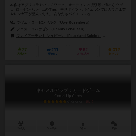
本作はアグリコラやパッチワーク、オーディンの祝祭等で有名なウヴ
ェ=ローゼンベルク氏の作品。 中世ドイツ・バイエルンではガラス工芸
やレンガ工が盛んでした。あなたもバイエルン地...
ウヴェ・ローゼンベルク（Uwe Rosenberg）
デニス・ロハウゼン（Dennis Lohausen）
フォイアーラント シュピーレ（Feuerland Spiele）
キャプストーン・ゲ
77
211
62
312
興味あり
経験あり
お気に入り
持ってる
キャメルアップ：カードゲーム
Camel Up Cards
6.4
2～6人
30～60分
8歳～
15件