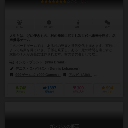
7.0
2～4人
60～90分
12歳～
25件
人生とは、げに儚きもの。村の発展に尽力し次世代へ未来を託す、名
声獲得ゲーム
このボードゲームでは、ある村の発展と世代交代を描きます。家族に
よって名声を得ていき、子孫を繁栄し、ある一定の時間を過ごすと、
家族の１人がお墓に埋葬されます。村の功労者として埋...
インカ・ブラント（Inka Brand）
マルクス・ブラント（Markus Br
デニス・ロハウゼン（Dennis Lohausen）
999ゲームズ（999 Games）
アルビ（Albi）
デルタ ビジョン パブリ
748
1397
300
994
興味あり
経験あり
お気に入り
持ってる
ガンジスの藩王