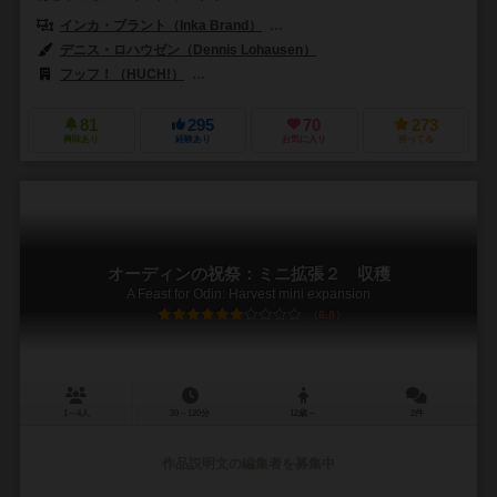
インカ・ブラント（Inka Brand）
マルクス・ブラント（Markus Br
デニス・ロハウゼン（Dennis Lohausen）
フッフ！（HUCH!）
アールアンドアールゲームズ（R&R Games）
81
295
70
273
興味あり
経験あり
お気に入り
持ってる
オーディンの祝祭：ミニ拡張２ 収穫
A Feast for Odin: Harvest mini expansion
6.8
1～4人
30～120分
12歳～
2件
作品説明文の編集者を募集中