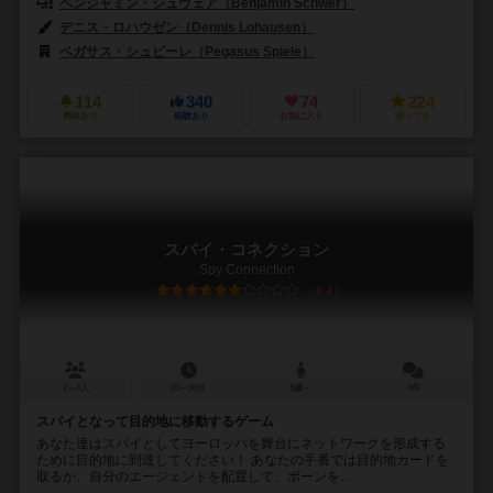
ベンジャミン・シュヴェア（Benjamin Schwer）
デニス・ロハウゼン（Dennis Lohausen）
ペガサス・シュピーレ（Pegasus Spiele）
114
340
74
224
興味あり
経験あり
お気に入り
持ってる
スパイ・コネクション
Spy Connection
6.4
2～4人
20～30分
8歳～
9件
スパイとなって目的地に移動するゲーム
あなた達はスパイとしてヨーロッパを舞台にネットワークを形成する
ために目的地に到達してください！ あなたの手番では目的地カードを
取るか、自分のエージェントを配置して、ポーンを...