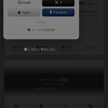
Google
X
袋から材料を引いて鍋に入れ、最高の薬を調合しよう!爆発しないよう
に注意して!
年に一度、クアドリンブルクでは、この界隈で有名な魔法医師や治療
Apple
Facebook
師たちが一堂に会し、癒しの技を披露していた。 足が臭い、ホームシ
ックだ、しゃっくりが止まらない、恋愛の悩みなど...
または
ヴォルフガング・ヴァルシュ（Wolfgang Warsch）
メールで会員登録
デニス・ロハウゼン（Dennis Lohausen）
シュミット・シュピーレ（Schmidt Spiele）
デヴィル（Devir）
884
2523
884
1543
しばらく表示しない
興味あり
経験あり
お気に入り
持ってる
オーディンの祝祭
A Feast for Odin
7.7