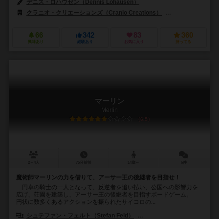
デニス・ロハウゼン（Dennis Lohausen）
クラニオ・クリエーションズ（Cranio Creations）
フォイアーラント シ
66
342
83
360
興味あり
経験あり
お気に入り
持ってる
マーリン
Merlin
6.5
2～4人
75分前後
14歳～
6件
魔術師マーリンの力を借りて、アーサー王の後継者を目指せ！
円卓の騎士の一人となって、反逆者を追い払い、公国への影響力を
広げ、荘園を建築し、アーサー王の後継者を目指すボードゲーム。
円状に数多くあるアクションを振られたサイコロの...
シュテファン・フェルト（Stefan Feld）
ミヒャエル・リーネック（Mich