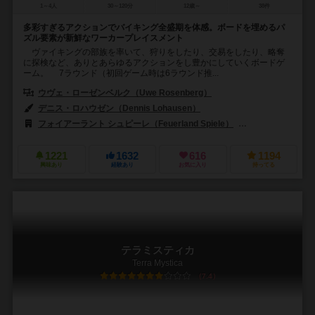
1～4人
30～120分
12歳～
38件
多彩すぎるアクションでバイキング全盛期を体感。ボードを埋めるパ
ズル要素が新鮮なワーカープレイスメント
ヴァイキングの部族を率いて、狩りをしたり、交易をしたり、略奪
に探検など、ありとあらゆるアクションをし豊かにしていくボードゲ
ーム。 7ラウンド（初回ゲーム時は6ラウンド推...
ウヴェ・ローゼンベルク（Uwe Rosenberg）
デニス・ロハウゼン（Dennis Lohausen）
フォイアーラント シュピーレ（Feuerland Spiele）
クラニオ・クリエー
1221
1632
616
1194
興味あり
経験あり
お気に入り
持ってる
テラミスティカ
Terra Mystica
7.4