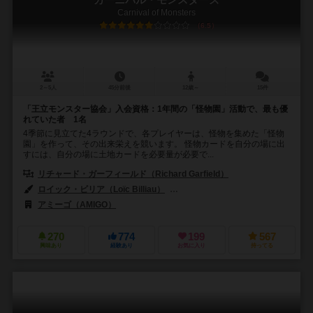
Carnival of Monsters
6.5
2～5人
45分前後
12歳～
15件
「王立モンスター協会」入会資格：1年間の「怪物園」活動で、最も優
れていた者 1名
4季節に見立てた4ラウンドで、各プレイヤーは、怪物を集めた「怪物
園」を作って、その出来栄えを競います。 怪物カードを自分の場に出
すには、自分の場に土地カードを必要量が必要で...
リチャード・ガーフィールド（Richard Garfield）
ロイック・ビリア（Loïc Billiau）
マーティン・ホフマン（Martin Ho
アミーゴ（AMIGO）
270
774
199
567
興味あり
経験あり
お気に入り
持ってる