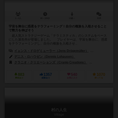
1～4人
60～150分
12歳～
31件
宇宙を舞台に惑星をテラフォーミング！自分の種族を入植させること
で勢力を伸ばそう
超人気ストラテジーゲーム「テラミスティカ」のシステムをベース
にした派生作が登場しました。 プレイヤーは、宇宙を舞台に、惑星
をテラフォーミングし、自分の種族を入植させ...
イェンス・ドロゲミューラー（Jens Drögemüller）
ヘルゲ・オシュテル
デニス・ロハウゼン（Dennis Lohausen）
クラニオ・クリエーションズ（Cranio Creations）
フォイアーラント シ
883
1357
540
1070
興味あり
経験あり
お気に入り
持ってる
村の人生
Village