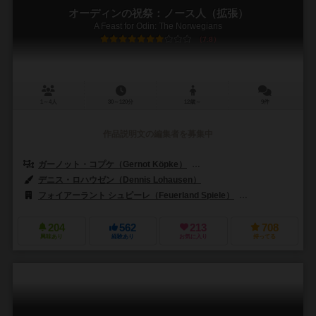
オーディンの祝祭：ノース人（拡張）
A Feast for Odin: The Norwegians
7.8
1～4人
30～120分
12歳～
9件
作品説明文の編集者を募集中
ガーノット・コプケ（Gernot Köpke）
ウヴェ・ローゼンベルク（Uwe 
デニス・ロハウゼン（Dennis Lohausen）
フォイアーラント シュピーレ（Feuerland Spiele）
クラニオ・クリエー
204
562
213
708
興味あり
経験あり
お気に入り
持ってる