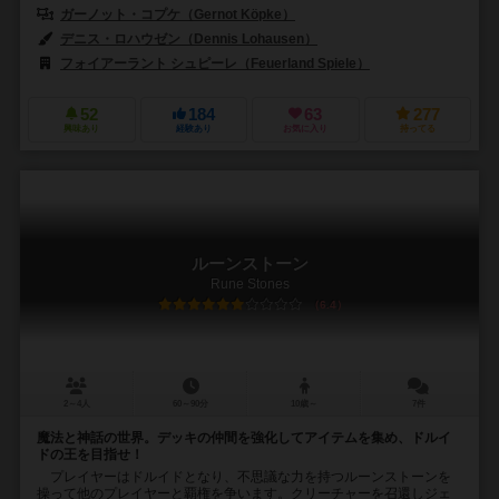
ガーノット・コプケ（Gernot Köpke）
デニス・ロハウゼン（Dennis Lohausen）
フォイアーラント シュピーレ（Feuerland Spiele）
52
184
63
277
興味あり
経験あり
お気に入り
持ってる
ルーンストーン
Rune Stones
6.4
2～4人
60～90分
10歳～
7件
魔法と神話の世界。デッキの仲間を強化してアイテムを集め、ドルイ
ドの王を目指せ！
プレイヤーはドルイドとなり、不思議な力を持つルーンストーンを
操って他のプレイヤーと覇権を争います。クリーチャーを召還しジェ