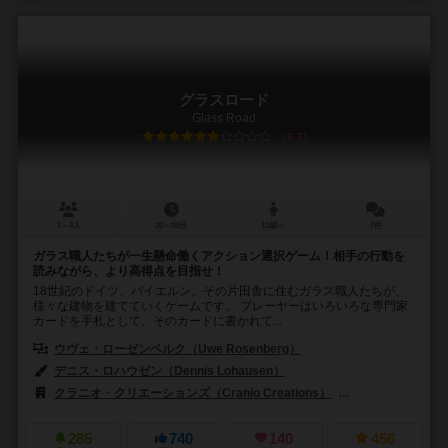
グラスロード
Glass Road
6.7
1～4人
20～80分
13歳～
7件
ガラス職人たちが一生懸命働くアクション選択ゲーム！相手の行動を
読みながら、より高得点を目指せ！
18世紀のドイツ、バイエルン。その片田舎に住むガラス職人たちが、
様々な建物を建てていくゲームです。 プレーヤーはいろいろな専門家
カードを手札として、そのカードに書かれて...
ウヴェ・ローゼンベルク（Uwe Rosenberg）
デニス・ロハウゼン（Dennis Lohausen）
クラニオ・クリエーションズ（Cranio Creations）
フォイアーラント シ
285
740
140
456