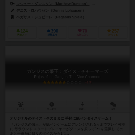
マシュー・ダンスタン（Matthew Dunstan）
ブレット・ギルバート（Bret
デニス・ロハウゼン（Dennis Lohausen）
ペガサス・シュピーレ（Pegasus Spiele）
124
390
70
257
興味あり
経験あり
お気に入り
持ってる
ガンジスの藩王：ダイス・チャーマーズ
Rajas of the Ganges: The Dice Charmers
6.5
2～5人
30～45分
12歳～
6件
オリジナルのテイストそのままに 手軽に紙ペンダイスゲーム！
『ガンジスの藩王』が紙ペンゲームにアレンジされ 5人までプレイ可能
に 毎ラウンド スタートプレイヤーがダイスを振って1つを選択し その
あと手番順に残りのダイスから1つ...