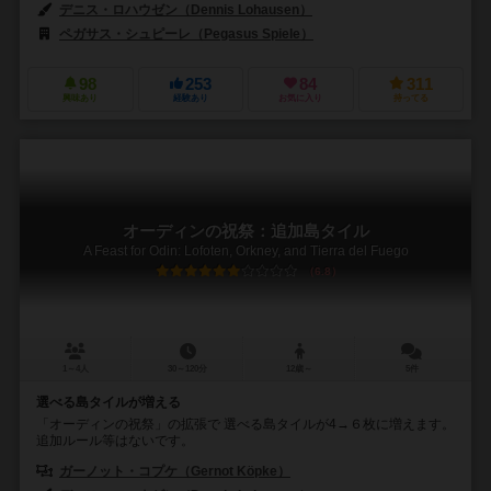
デニス・ロハウゼン（Dennis Lohausen）
ペガサス・シュピーレ（Pegasus Spiele）
98
253
84
311
興味あり
経験あり
お気に入り
持ってる
オーディンの祝祭：追加島タイル
A Feast for Odin: Lofoten, Orkney, and Tierra del Fuego
6.8
1～4人
30～120分
12歳～
5件
選べる島タイルが増える
「オーディンの祝祭」の拡張で 選べる島タイルが4→６枚に増えます。
追加ルール等はないです。
ガーノット・コプケ（Gernot Köpke）