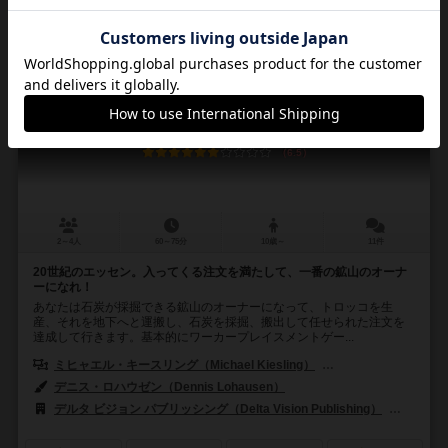
炭鉱讃歌
Coal Baron / Glück Auf!
6.5
2～4人
60～75分
10歳～
11件
20世紀のエッセン。入ってくる注文を満たして、一番の鉱山のオーナ
ーになれ！
あなたは石炭が採掘できる鉱山のオーナーになって、トロッコを生
産、それを地下へと運搬し、石炭を採掘、搬出して任せられた注文を
達成して行きます。基本的にワーカープレイスメントゲー...
ミヒャエル・キースリング（Michael Kiesling）
ヴォルフガング・クラマ
デニス・ロハウゼン（Dennis Lohausen）
デルタ ビジョン パブリッシング（Delta Vision Publishing）
エッガー