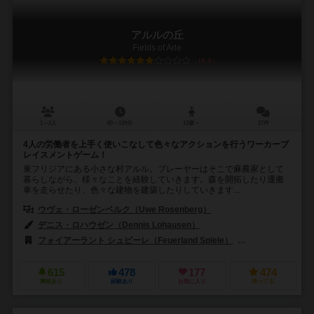
アルルの丘
Fields of Arle
6.9
1～2人
60～120分
13歳～
27件
4人の労働者を上手く使いこなして色々なアクションを行うワーカープ
レイスメントゲーム！
東フリジアにある小さな村アルル。プレーヤーはそこで麻農家として
暮らしながら、様々なことを経験していきます。森を開拓したり運搬
車を走らせたり、色々な建物を建築したりしていきます...
ウヴェ・ローゼンベルク（Uwe Rosenberg）
デニス・ロハウゼン（Dennis Lohausen）
フォイアーラント シュピーレ（Feuerland Spiele）
999ゲームズ（99
615
478
177
474
興味あり
経験あり
お気に入り
持ってる