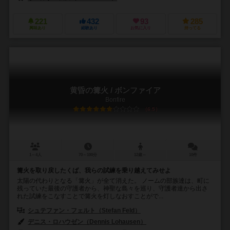
221
432
93
285
興味あり
経験あり
お気に入り
持ってる
黄昏の篝火 / ボンファイア
Bonfire
6.5
1～4人
70～100分
12歳～
10件
篝火を取り戻したくば、我らの試練を乗り越えてみせよ
太陽の代わりとなる「篝火」が全て消えた。 ノームの部族達は、町に
残っていた最後の守護者から、神聖な島々を巡り、守護者達から出さ
れた試練をこなすことで篝火を灯しなおすことがで...
シュテファン・フェルト（Stefan Feld）
デニス・ロハウゼン（Dennis Lohausen）