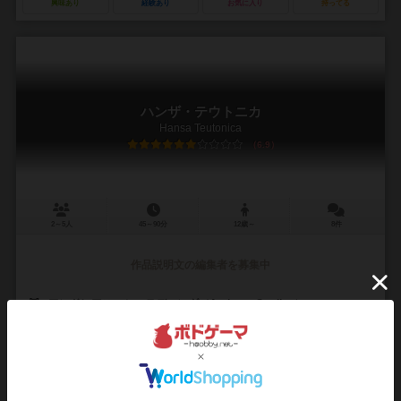
興味あり
経験あり
お気に入り
持ってる
ハンザ・テウトニカ
Hansa Teutonica
6.9
2～5人
45～90分
12歳～
8件
作品説明文の編集者を募集中
アンドレアス・シュテディング（Andreas Steding）
デニス・ロハウゼン（Dennis Lohausen）
999ゲームズ（999 Games）
アルゲントゥム出版（Argentum Verl
178
476
115
247
興味あり
経験あり
お気に入り
持ってる