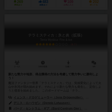
269
483
109
202
興味あり
経験あり
お気に入り
持ってる
テラミスティカ：氷と炎（拡張）
Terra Mystica: Fire & Ice
6.7
2～5人
100分前後
12歳～
4件
新たな勢力や地形、得点獲得の方法を考慮して勢力争いに勝利しよ
う！
魔法ファンタジー世界「テラミスティカ」では、気候変化によって火
山や氷河が現れ始めます。それにより新たな勢力も発生し、定住しよ
うと侵攻を始めました。 このボードゲームは「テラ...
イェンス・ドロゲミューラー（Jens Drögemüller）
ヘルゲ・オシュテル
デニス・ロハウゼン（Dennis Lohausen）
バード・セントラム・ギア（Bard Centrum Gier）
クラニオ・クリエーシ