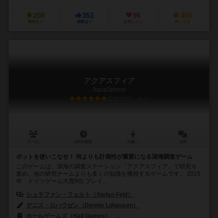
208
351
96
400
興味あり
経験あり
お気に入り
持ってる
アクアスフィア
AquaSphere
6.7
2～4人
100分前後
12歳～
12件
ボットを使いこなせ！ 何よりも計画性が重要になる深海調査ゲーム
このゲームは、深海の調査ステーション「アクアスフィア」で研究を
進め、他の研究チームよりも多くの知識を獲得するゲームです。 2015
年 ドイツゲーム大賞9位 プレイ...
シュテファン・フェルト（Stefan Feld）
デニス・ロハウゼン（Dennis Lohausen）
ホールゲームズ（Hall Games）
アークライト（Arclight）
アス