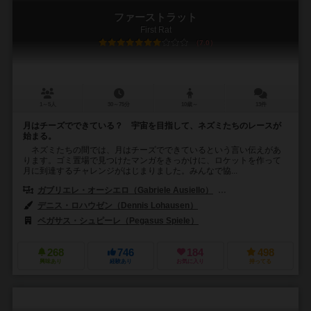
ファーストラット
First Rat
7.0
1～5人
30～75分
10歳～
13件
月はチーズでできている？ 宇宙を目指して、ネズミたちのレースが
始まる。
ネズミたちの間では、月はチーズでできているという言い伝えがあ
ります。ゴミ置場で見つけたマンガをきっかけに、ロケットを作って
月に到達するチャレンジがはじまりました。みんなで協...
ガブリエレ・オーシエロ（Gabriele Ausiello）
ヴィルジーニョ・ジーリ（V
デニス・ロハウゼン（Dennis Lohausen）
ペガサス・シュピーレ（Pegasus Spiele）
268
746
184
498
興味あり
経験あり
お気に入り
持ってる