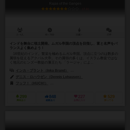
Rajas of the Ganges
7.3
2～4人
45～75分
12歳～
17件
インドを舞台に領土開発。ムガル帝国の頂点を目指し、富と名声をバ
ランスよく集めよう！
16世紀のインド。繁栄を極めるムガル帝国。頂点に立つのは数多の
属領を従えるアクバル大帝。その属領の多くは、イスラム教徒ではな
く地元のヒンズー教徒の藩王たち 「ラージャ」によ...
インカ・ブラント（Inka Brand）
マルクス・ブラント（Markus Br
デニス・ロハウゼン（Dennis Lohausen）
フッフ！（HUCH!）
アールアンドアールゲームズ（R&R Games）
299
848
227
529
興味あり
経験あり
お気に入り
持ってる