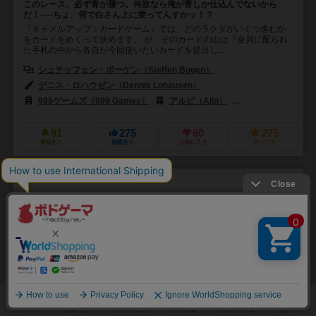
このレース、必ず青が勝つ。何故なら俺が青しか仕込んでないから
だ！──ちょ、何で白さん上に乗ってんすかッ！？
『キャメルアップ：カードゲーム』では、どのラクダがいくつ進むか
をカードをめくって決めます。 が、そのカードの山は『全員に配られ
た手札の中から各自が今回使いたいカードを提出し...
シュテッフェン・ボーゲン（Steffen Bogen）
デニス・ロハウゼン（Dennis Lohausen）
999ゲームズ（999 Games）
アルビ（Albi）
エディションズ・マス
91
275
60
275
興味あり
経験あり
お気に入り
持ってる
モルタールへの入口
Portal of Heroes
6.4