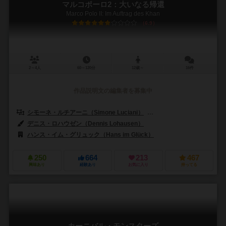
マルコポーロ2：大いなる帰還
Marco Polo II: Im Auftrag des Khan
6.9
2～4人
60～120分
12歳～
16件
作品説明文の編集者を募集中
シモーネ・ルチアーニ（Simone Luciani）
ダニエレ・タシーニ（Daniel
デニス・ロハウゼン（Dennis Lohausen）
ハンス・イム・グリュック（Hans im Glück）
250
664
213
467
興味あり
経験あり
お気に入り
持ってる
カーニバル・モンスターズ