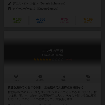
デニス・ロハウゼン（Dennis Lohausen）
クイーンゲームズ（Queen Games）
183
356
75
199
興味あり
経験あり
お気に入り
持ってる
エマラの王冠
Crown of Emara
6.6
1～4人
45～75分
12歳～
12件
資源を集めてぐるぐる回れ！王位継承で大量得点を目指そう！
村と街の2つのスペースをロンデルシステムでぐるぐる回っていく。村
では麦、石、木、絹の4つの資源が手に入り、それらを街で得点に変換
していく。このゲームの特徴として、貴族点と建物...