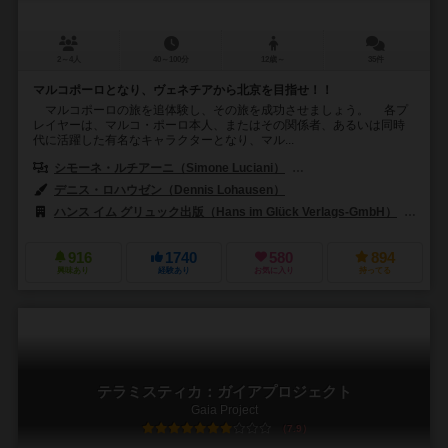
2～4人
40～100分
12歳～
35件
マルコポーロとなり、ヴェネチアから北京を目指せ！！
マルコポーロの旅を追体験し、その旅を成功させましょう。 各プ
レイヤーは、マルコ・ポーロ本人、またはその関係者、あるいは同時
代に活躍した有名なキャラクターとなり、マル...
シモーネ・ルチアーニ（Simone Luciani）
ダニエレ・タシーニ（Daniel
デニス・ロハウゼン（Dennis Lohausen）
ハンス イム グリュック出版（Hans im Glück Verlags-GmbH）
99
916
1740
580
894
興味あり
経験あり
お気に入り
持ってる
テラミスティカ：ガイアプロジェクト
Gaia Project
7.9