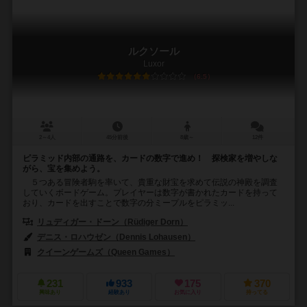
ルクソール
Luxor
6.5
2～4人
45分前後
8歳～
12件
ピラミッド内部の通路を、カードの数字で進め！ 探検家を増やしな
がら、宝を集めよう。
５つある冒険者駒を率いて、貴重な財宝を求めて伝説の神殿を調査
していくボードゲーム。プレイヤーは数字が書かれたカードを持って
おり、カードを出すことで数字の分ミープルをピラミッ...
リュディガー・ドーン（Rüdiger Dorn）
デニス・ロハウゼン（Dennis Lohausen）
クイーンゲームズ（Queen Games）
231
933
175
370
興味あり
経験あり
お気に入り
持ってる