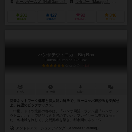
ホールゲームズ（Hall Games）
マタゴー（Matagot）
ペガサス・
201
427
92
346
興味あり
経験あり
お気に入り
持ってる
ハンザテウトニカ Big Box
Hansa Teutonica: Big Box
6.8
3～5人
45～90分
12歳～
2件
商業ネットワーク構築と個人能力解放で、ヨーロッパ経済圏を支配せ
よ。待望のビッグボックス。
中世。ドイツ北部の都市は、「ハンザ同盟（ラテン語『ハンザ・テ
ウトニカ』）」で結びつきを強めていた。プレイヤーは有力な商人
だ。各地域を旅して、交易拠点を築き、都市間のネットワ...
アンドレアス・シュテディング（Andreas Steding）