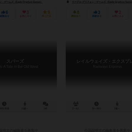
oud Soft Co.）
ゲームズ（Eagle-Gryphon Games）
イーグル-グリフォン・ゲームズ（Eagle-Gryphon Game
6
3
9
8
3
2
経験あり
お気に入り
持ってる
興味あり
経験あり
お気に入り
スパーズ
レイルウェイズ・エクスプ
s: A Tale in the Old West
Railways Express
90分前後
13歳～
0件
2～4人
30～60分
7歳～
説明文の編集者を募集中
作品説明文の編集者を募集中