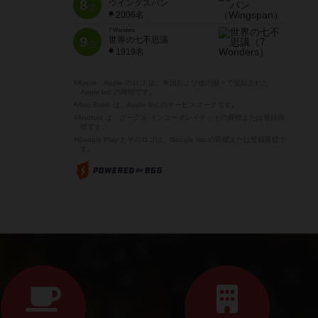
8
ウイングスパン
位
2006名
7 Wonders
9
世界の七不思議
位
1919名
※Apple、Apple のロゴ は、米国および他の国々で登録された
Apple Inc.の商標です。
※App Store は、Apple Inc.のサービスマークです。
※Android は、グーグル インコーポレイテッドの商標または登録商
標です。
※Google Play とそのロゴは、Google Inc.の商標または登録商標で
す。