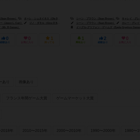
an Brown）
Tim Phillips）
オーレ・シュタイネス（Ole Steiness）
シーン・ブラウン（Sean Brown）
キャレイ・グレイソン（Ca
ason L. Carr）
ジノ・ダキル（Gino D'Achille）
シーン・ブラウン（Sean Brown）
カレー・グレイソン（Car
r. B Games）
イーグル-グリフォン・ゲームズ（Eagle-Gryphon Game
0
0
1
1
2
0
経験あり
お気に入り
持ってる
興味あり
経験あり
お気に入り
ーあり
画像あり
フランス年間ゲーム大賞
ゲームマーケット大賞
〜2018年
2010〜2015年
2000〜2010年
1990〜2000年
1980〜1