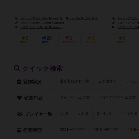
シーン・ブラウン（Sean Brown）
リーン・フィリップス（LeAnn Phillips）
シーン・ブラウン（Se
ティム・フィリップス（
アカハ・ハルゼボス（Akha Hulzebos）
ジェイソン・L・カー（J
ミスターBゲームズ（Mr. B Games）
ミスターBゲームズ（M
5
20
2
5
0
興味あり
経験あり
お気に入り
持ってる
興味あり
クイック検索
最近登録された順
紹介文あり
レビュ
登録状況
ドイツゲーム大賞
ドイツ年間ゲーム大賞
受賞作品
1人用
2人用
3～4人用
4～8人用
プレイヤー数
2021〜2022年
2019〜2020年
2016
発売時期