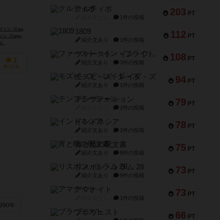
クルティボ
203
PT
紹介文なし
1件の投稿
rey Grayson）
リック・スート（Rick Soued）
1809
112
PT
ey Grayson）
ハン・ゾウ（Han Zou）
紹介文あり
1件の投稿
s）
ファースト・イン・フライト
108
PT
1
紹介文あり
3件の投稿
持ってる
モズビ－ズ・レイダ－ズ
94
PT
紹介文あり
1件の投稿
テンプテーション
79
PT
紹介文なし
2件の投稿
インドネシア
78
PT
紹介文あり
2件の投稿
宵と暁の呪文書
75
PT
紹介文あり
8件の投稿
リスボン・トラム 28
73
PT
紹介文あり
9件の投稿
アマナイト
73
PT
紹介文なし
1件の投稿
990年
ブラヴェスト
66
PT