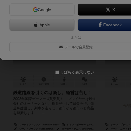
Google
X
Apple
Facebook
蒸気の時代
レイルウェ
または
Age of Steam
US
メールで会員登録
Rail
6.8
しばらく表示しない
1～6人
120分前後
13歳～
11件
2～6人
鉄道路線を引くのは楽し。経営は苦し！
2003年国際ゲーマーズ賞受賞！ プレイヤーは鉄道
会社のオーナーとなり、株を発行して資金を得、鉄
作品
道を建設し、列車を走らせ、都市から都市へと商品
を運搬します。 ...
マーティン・ワレス（Martin Wallace）
ジョン・ボーラー（John Bohrer）
シーン・ブラウン（Se
シーン・ブラウン（Sean Brown）
ピーター・デニス（Peter Dennis）
ポール・ニーマイヤー（Pau
ポール・ニーマイヤー（