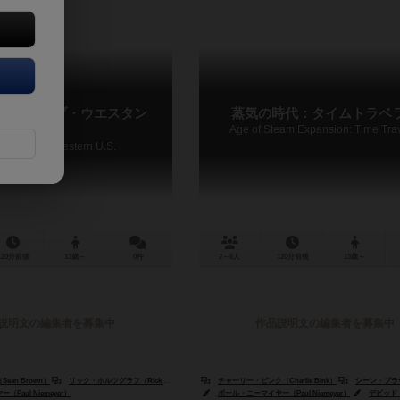
イズ・オブ・ウエスタン
蒸気の時代：タイムトラベ
Age of Steam Expansion: Time Tra
ways of the Western U.S.
120分前後
13歳～
0件
2～6人
120分前後
13歳～
説明文の編集者を募集中
作品説明文の編集者を募集中
an Brown）
リック・ホルツグラフ（Rick Holzgrafe）
チャーリー・ビンク（Charlie Bink）
シーン・ブラウン（S
l Niemeyer）
Paul Niemeyer）
ポール・ニーマイヤー（Paul Niemeyer）
デビッド・オラム