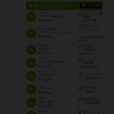
興味ありランキング
トップ50
SCYTHE
1
サイズ -大鎌戦役-
位
2415名
Terraforming Mars
2
テラフォーミングマーズ
位
2394名
Stone Garden
3
枯山水
位
2281名
Viticulture
4
ワイナリーの四季
位
2272名
Agricola
5
アグリコラ
位
2119名
Azul
6
アズール
位
2035名
Splendor
7
宝石の煌き
位
2028名
Wingspan