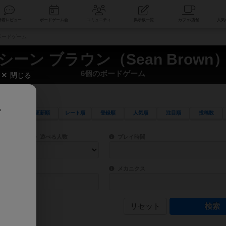
索
新着レビュー
ボードゲーム会
コミュニティ
掲示板一覧
のボードゲーム
シーン ブラウン（Sean Brown
6個のボードゲーム
閉じる
、
更新順
レート順
登録順
人気順
注目順
投稿数
ワード検索ができます。
検索できます。
プレイ対象人数に含まれるボードゲームを指定します。
目安となる所要時間を指定することができ
遊べる人数
プレイ時間
物などモチーフ・ストーリーを指定することができます。直感的にゲームシステムを理解
ゲーム性を構成するコアシステムです。主
バー
メカニクス
リセット