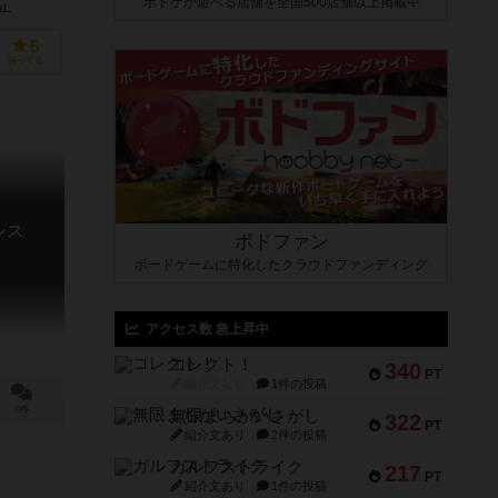
ボドゲが遊べる店舗を全国500店舗以上掲載中
s）
5
持ってる
レス
ボドファン
ボードゲームに特化したクラウドファンディング
アクセス数 急上昇中
コレクト！
340
PT
紹介文なし
1件の投稿
0件
無限まちがいさがし
322
PT
紹介文あり
2件の投稿
ガルフストライク
217
PT
紹介文あり
1件の投稿