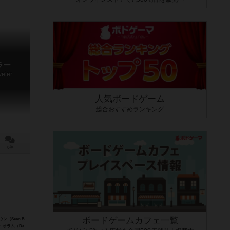
ラー
veler
人気ボードゲーム
総合おすすめランキング
0件
ボードゲームカフェ一覧
ean Brown）
（David Oram）