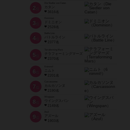
Die Siedler von Catan
2
カタン
位
3616名
Dominion
3
ドミニオン
位
2528名
Battle Line
4
バトルライン
位
2377名
Terraforming Mars
5
テラフォーミングマーズ
位
2370名
6 nimmt!
6
ニムト
位
2201名
Carcassonne
7
カルカソンヌ
位
2190名
Wingspan
8
ウイングスパン
位
2149名
Azul
9
アズール
位
1903名