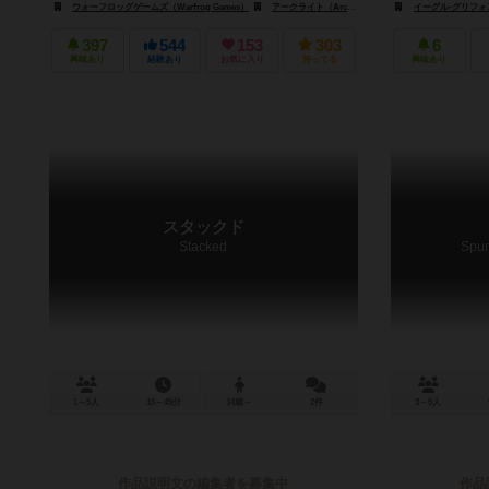
ウォーフロッグゲームズ（Warfrog Games）
アークライト（Arclight）
CZクラウドソフト（CZ Cl
イーグル-グリフォン・
397
544
153
303
6
興味あり
経験あり
お気に入り
持ってる
興味あり
スタックド
Stacked
Spur
1～5人
15～45分
14歳～
2件
3～5人
作品説明文の編集者を募集中
作品