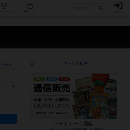
ログイン
カフェ/店舗
人気ボードゲーム
通販ストア
）
発売年
ます。マニュアルを読む時間や参加者へのルール説明時間は含まれていないため、初めて遊
できるよう、中世ファンタジー・クッキング・海賊同士の対決など、ゲームコンセプトを絞
にボードゲームに慣れている方向けの絞込機能です。例えば「ダイスロール」はランダム値
ボードゲーム通販
オンラインストアで7,500商品を販売中