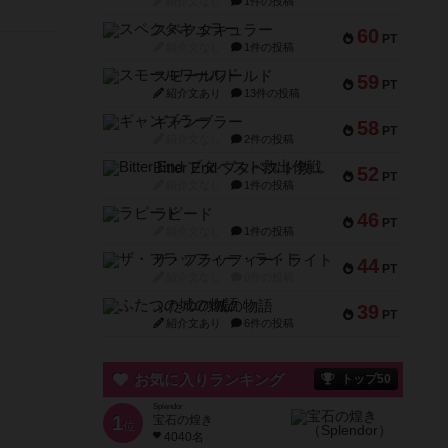
紹介文なし
1件の投稿
スペクタキュラー
60
PT
紹介文なし
1件の投稿
スモールワールド
59
PT
紹介文あり
13件の投稿
ギャンブラー
58
PT
紹介文なし
2件の投稿
Bitter End ブタペスト救出作戦
52
PT
紹介文なし
1件の投稿
ラピード
46
PT
紹介文なし
1件の投稿
ザ・フラッフィー・ライト
44
PT
紹介文なし
0件の投稿
ふたつの城の物語
39
PT
紹介文あり
6件の投稿
お気に入りランキング
トップ50
Splendor
1
宝石の煌き
位
4040名