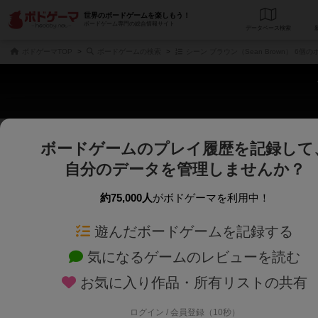
世界のボードゲームを楽しもう！
ボードゲーム専門の総合情報サイト
データベース
検
ボドゲーマTOP
ボードゲームの検索
シーン ブラウン（Sean Brown） 6個
ボードゲームのプレイ履歴を記録して
さくさく表示
じっくり表示
自分のデータを管理しませんか？
商品名、商品説明文、デザイナー名、テーマ名、メカニクス名を対象にフリー
ゲームデザイナー名を指定して
フリーワード
ゲームデザイナー
約75,000人
がボドゲーマを利用中！
遊んだボードゲームを記録する
対象年齢を指定します。
世界観や登場人
対象年齢
テーマ/フレー
気になるゲームのレビューを読む
お気に入り作品・所有リストの共有
ログイン / 会員登録（10秒）