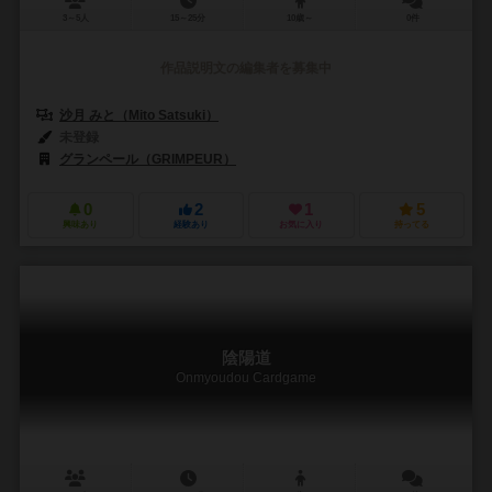
3～5人
15～25分
10歳～
0件
作品説明文の編集者を募集中
沙月 みと（Mito Satsuki）
未登録
グランペール（GRIMPEUR）
0
2
1
5
興味あり
経験あり
お気に入り
持ってる
陰陽道
Onmyoudou Cardgame