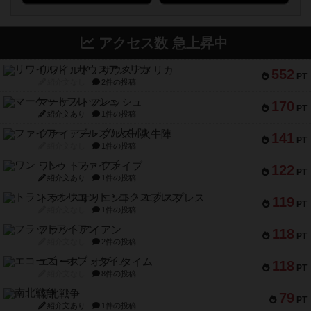
アクセス数 急上昇中
リワイルド：サウスアメリカ
552
PT
紹介文なし
2件の投稿
マーケットフレッシュ
170
PT
紹介文あり
1件の投稿
ファイアー・ブルズ / 火牛陣
141
PT
紹介文なし
1件の投稿
ワン・トゥ・ファイブ
122
PT
紹介文あり
1件の投稿
トランスオリエント・エクスプレス
119
PT
紹介文なし
1件の投稿
フラットアイアン
118
PT
紹介文なし
2件の投稿
エコーズ・オブ・タイム
118
PT
紹介文なし
8件の投稿
南北戦争
79
PT
紹介文あり
1件の投稿