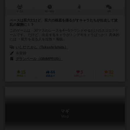
4～5人
60～90分
ー
2件
ベースは双六だけど、双六の根底を揺るがすキャラたちが出走して波
乱の展開に！？
このゲームは、30マスのレースを4〜5ラウンドやるだけのスゴロクゲ
ームです。 だけど、出走するキャラがトンデモキャラばっか！ 具体的
には ・前方を走る人を拉致！海賊...
いしだ たかし（Takashi Ishida）
未登録
グランペール（GRIMPEUR）
15
44
3
32
興味あり
経験あり
お気に入り
持ってる
マギ
Magi