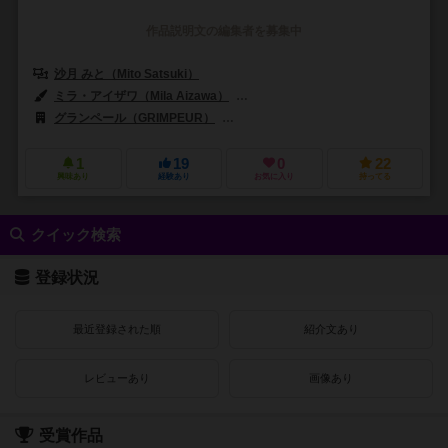
作品説明文の編集者を募集中
沙月 みと（Mito Satsuki）
ミラ・アイザワ（Mila Aizawa）
トシヒサ・タナカ（Toshihisa Tan
グランペール（GRIMPEUR）
ヤポンブランド（Japon Brand）
1
19
0
22
興味あり
経験あり
お気に入り
持ってる
クイック検索
登録状況
最近登録された順
紹介文あり
レビューあり
画像あり
受賞作品