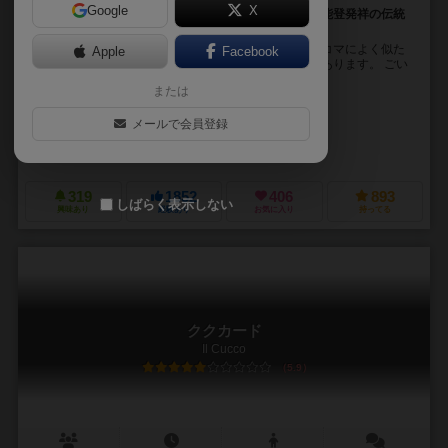
Google
X
ドイツボードゲーマーがハマる！駆け引きが奥深い奥能登発祥の伝統
ゲーム！
ごいたは奥能登発祥の伝統ゲームです。本来は将棋のコマによく似た
Apple
Facebook
ものが使用されますが、カードや麻雀牌のような物もあります。 ごい
たは4人専用のチーム戦で、チームメイトは対...
または
サイモン・ヌノウラ（Seiemon Nunoura）
メールで会員登録
フジワラカイ（Kai Fujiwara）
杉浦 のぼる（Noboru Sugiura）
グランペール（GRIMPEUR）
ヤポンブランド（Japon Brand）
319
1852
406
893
しばらく表示しない
興味あり
経験あり
お気に入り
持ってる
ククカード
Il Cucco
5.9