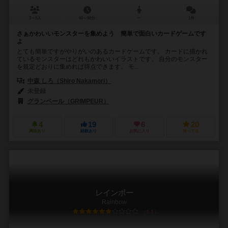
3～5人
60～90分
ー
1件
さぁかわいいモンスターを集めよう 簡単で面白いカードゲームです
よ
とても簡単ですがやりがいのあるカードゲームです。 カードに描かれ
ているモンスターはどれもかわいいイラストです。 自分のモンスター
を規定どおりに集めれば得点できます。 モ...
中森 しろ（Shiro Nakamori）
未登録
グランペール（GRIMPEUR）
4
19
6
20
興味あり
経験あり
お気に入り
持ってる
レインボー
Rainbow
6.1