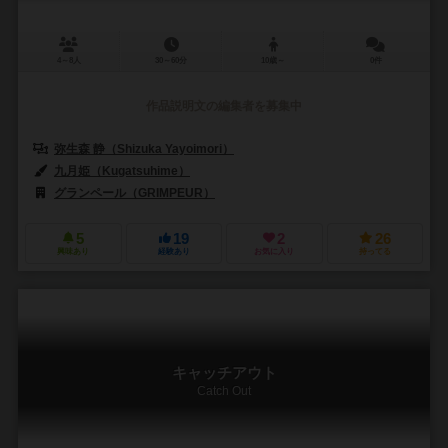
4～8人
30～60分
10歳～
0件
作品説明文の編集者を募集中
弥生森 静（Shizuka Yayoimori）
九月姫（Kugatsuhime）
グランペール（GRIMPEUR）
5
19
2
26
興味あり
経験あり
お気に入り
持ってる
キャッチアウト
Catch Out