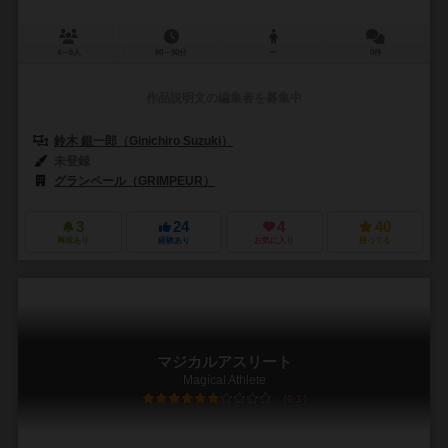
4～6人
60～90分
ー
0件
作品説明文の編集者を募集中
鈴木 銀一郎（Ginichiro Suzuki）
未登録
グランペール（GRIMPEUR）
3
24
4
40
興味あり
経験あり
お気に入り
持ってる
マジカルアスリート
Magical Athlete
6.1