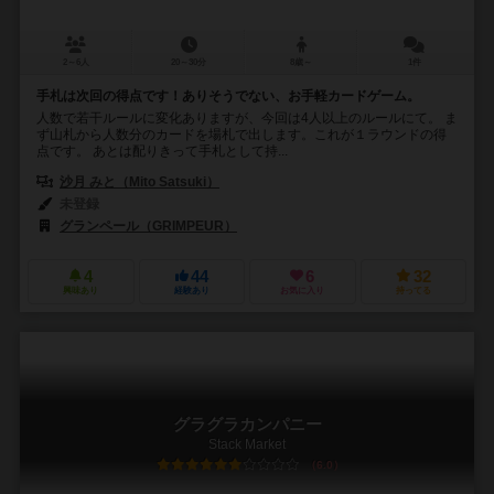
2～6人
20～30分
8歳～
1件
手札は次回の得点です！ありそうでない、お手軽カードゲーム。
人数で若干ルールに変化ありますが、今回は4人以上のルールにて。 ま
ず山札から人数分のカードを場札で出します。これが１ラウンドの得
点です。 あとは配りきって手札として持...
沙月 みと（Mito Satsuki）
未登録
グランペール（GRIMPEUR）
4
44
6
32
興味あり
経験あり
お気に入り
持ってる
グラグラカンパニー
Stack Market
6.0