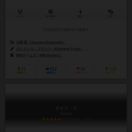
2～5人
20分前後
8歳～
2件
作品説明文の編集者を募集中
川崎 晋（Susumu Kawasaki）
クレメンス・フランツ（Klemens Franz）
ペーター・シュヴァ・ガボール（
999ゲームズ（999 Games）
アミーゴ シュピール+フライツァイト（Amigo 
21
212
26
138
興味あり
経験あり
お気に入り
持ってる
テケリ・リ
Tekeli-li
5.8