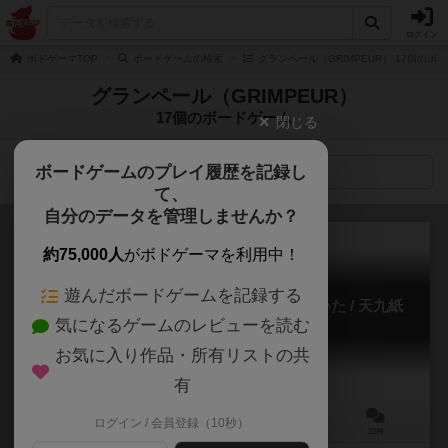
ログイン
ボドゲーマTOP
ボードゲームの検索
グランペール（GRIMPEUR） 17個のボ
グランペール（GRIMPEUR）
17個のボードゲーム
閉じる
ボードゲームのプレイ履歴を記録し
検索メニュー
て、
自分のデータを管理しませんか？
約75,000人
がボドゲーマを利用中！
遊んだボードゲームを記録する
ごいた / ごいたカード / 奥能登伝承娯楽 ごいた / 天九紙
気になるゲームのレビューを読む
牌
Goita / Goita Card
お気に入り作品・所有リストの共
6.6
有
ログイン / 会員登録（10秒）
3～4人
30分前後
8歳～
22件