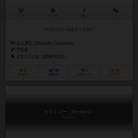
2～6人
20～30分
10歳～
0件
作品説明文の編集者を募集中
山上 新介（Shinsuke Yamagami）
竹本泉
グランペール（GRIMPEUR）
4
19
2
25
興味あり
経験あり
お気に入り
持ってる
テリトリー（Territory）
Territory