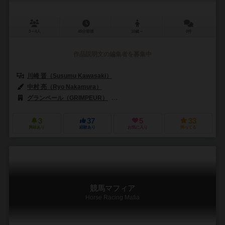
3～4人
45分前後
10歳～
0件
作品説明文の編集者を募集中
川崎 晋（Susumu Kawasaki）
中村 亮（Ryo Nakamura）
グランペール（GRIMPEUR）
ヤポンブランド（Japon Brand）
3
37
5
33
興味あり
経験あり
お気に入り
持ってる
競馬マフィア
Horse Racing Mafia