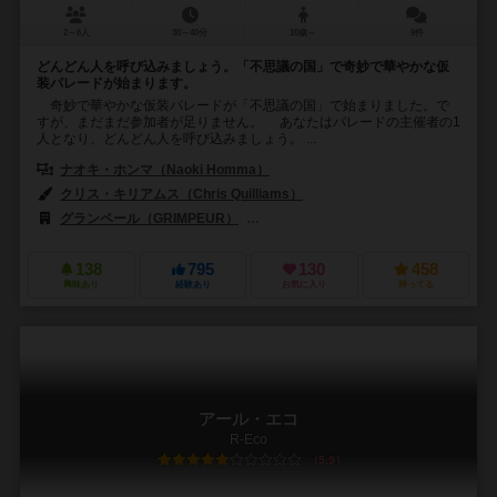
2～6人
30～40分
10歳～
9件
どんどん人を呼び込みましょう。「不思議の国」で奇妙で華やかな仮
装パレードが始まります。
奇妙で華やかな仮装パレードが「不思議の国」で始まりました。で
すが、まだまだ参加者が足りません。 あなたはパレードの主催者の1
人となり、どんどん人を呼び込みましょう。 ...
ナオキ・ホンマ（Naoki Homma）
クリス・キリアムス（Chris Quilliams）
グランペール（GRIMPEUR）
ズィーマンゲームズ（Z-Man Games
138
795
130
458
興味あり
経験あり
お気に入り
持ってる
アール・エコ
R-Eco
5.9