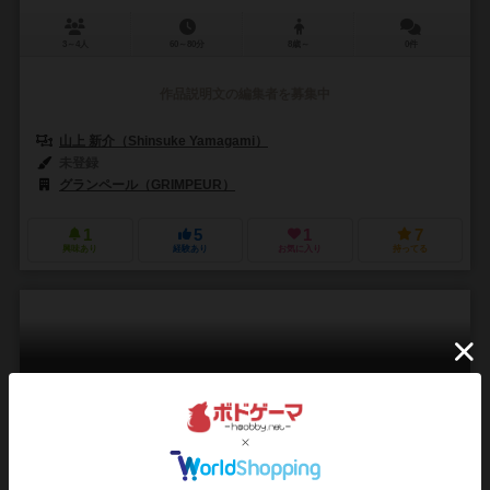
3～4人
60～80分
8歳～
0件
作品説明文の編集者を募集中
山上 新介（Shinsuke Yamagami）
未登録
グランペール（GRIMPEUR）
1
5
1
7
興味あり
経験あり
お気に入り
持ってる
フェスティバル
Festival