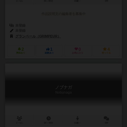
2～5人
60～80分
10歳～
0件
作品説明文の編集者を募集中
未登録
未登録
グランペール（GRIMPEUR）
2
1
0
4
興味あり
経験あり
お気に入り
持ってる
ノブナガ
Nobunaga
2～5人
20～30分
12歳～
0件