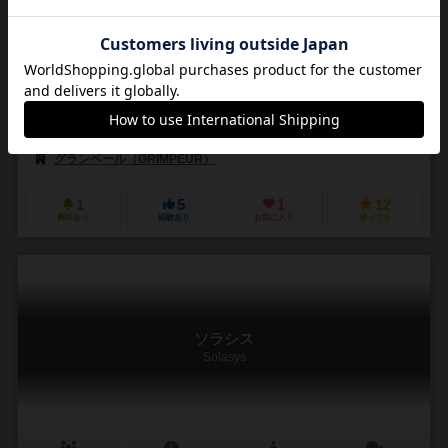
4～5人
30～40分
10歳～
0件
作品説明文の編集者を募集中
山上 新介（Shinsuke Yamagami）
相沢 美良（Mira Aizawa）
グランペール（GRIMPEUR）
1
5
1
12
興味あり
経験あり
お気に入り
持ってる
ソラシス
Solasys