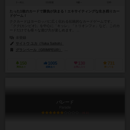
2～40人
2分前後
8歳～
13件
たった1枚のカードで勝負が決まる！エキサイティングな生き残りカー
ドゲーム！
ククカードはヨーロッパに広く伝わる伝統的なカードゲームです。
「クク(カンビオ)」を中心に「キッレ」「トリオンフォ」など、このカ
ードだけでも様々な遊び方が楽しめます。 ...
未登録
サイトウ ユカ（Yuka Saitoh）
グランペール（GRIMPEUR）
ヤポンブランド（Japon Brand）
150
1005
130
731
興味あり
経験あり
お気に入り
持ってる
パレード
Parade
6.3