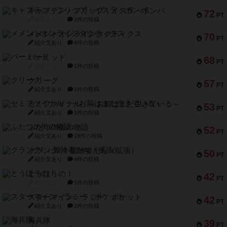
キャプテン・フリップ：イスラ・ボンバ
72
PT
紹介文なし
2件の投稿
メメントオンラインタクティクス
70
PT
紹介文あり
4件の投稿
パーミッド
68
PT
紹介文なし
1件の投稿
クリーグ
57
PT
紹介文あり
1件の投稿
セミファイナル ～お前はまだ生きている～
53
PT
紹介文あり
1件の投稿
ふたつの街の物語
52
PT
紹介文あり
18件の投稿
クランク! ：冒険者たち（拡張）
50
PT
紹介文あり
4件の投稿
とうほうの！
42
PT
紹介文なし
1件の投稿
スターマイン・ラミー ポケット
42
PT
紹介文あり
2件の投稿
海兵隊
39
PT