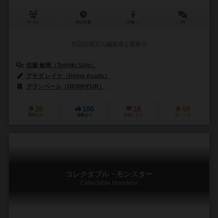
3～6人
30分前後
10歳～
3件
作品説明文の編集者を募集中
佐藤 敏樹（Toshiki Sato）
アサダ レイナ（Reina Asada）
グランペール（GRIMPEUR）
ヤポンブランド（Japon Brand）
26
106
18
68
興味あり
経験あり
お気に入り
持ってる
コレクタブル・モンスター
Collectable Monsters!