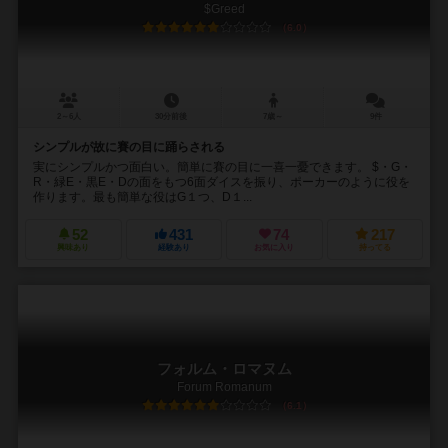
$Greed
6.0
2～6人
30分前後
7歳～
9件
シンプルが故に賽の目に踊らされる
実にシンプルかつ面白い。簡単に賽の目に一喜一憂できます。 $・G・
R・緑E・黒E・Dの面をもつ6面ダイスを振り、ポーカーのように役を
作ります。最も簡単な役はG１つ、D１...
52
431
74
217
興味あり
経験あり
お気に入り
持ってる
フォルム・ロマヌム
Forum Romanum
6.1