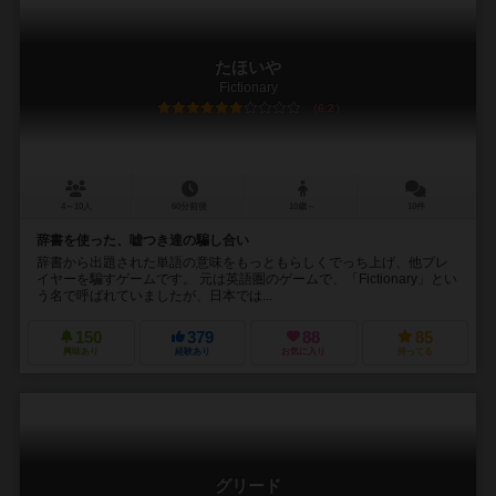
たほいや
Fictionary
6.2
4～10人
60分前後
10歳～
10件
辞書を使った、嘘つき達の騙し合い
辞書から出題された単語の意味をもっともらしくでっち上げ、他プレ
イヤーを騙すゲームです。 元は英語圏のゲームで、「Fictionary」とい
う名で呼ばれていましたが、日本では...
150
379
88
85
興味あり
経験あり
お気に入り
持ってる
グリード