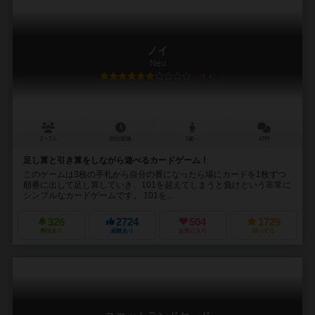
ノイ
Neu
6.4
2～7人
20分前後
7歳～
47件
足し算と引き算をしながら遊べるカードゲーム！
このゲームは3枚の手札から自分の番になったら場にカードを1枚ずつ
順番に出して足し算していき、101を超えてしまうと負けという非常に
シンプルなカードゲームです。 101を...
326
2724
504
1729
興味あり
経験あり
お気に入り
持ってる