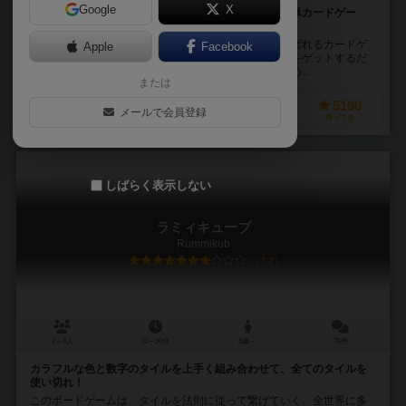
Google
X
ドッキドキな数字比べ！ 熱い駆け引きが楽しめる簡単カードゲー
ム！
ハゲタカのえじきは、『数字のじゃんけん』とも呼ばれるカードゲ
Apple
Facebook
ーム。自分の手札から出した数字を相手と比べて得点をゲットするだ
けの簡単なルールですが、読み合いと駆け引きが楽しめ...
または
922
6683
1525
5190
メールで会員登録
興味あり
経験あり
お気に入り
持ってる
しばらく表示しない
ラミィキューブ
Rummikub
7.2
2～4人
10～30分
8歳～
76件
カラフルな色と数字のタイルを上手く組み合わせて、全てのタイルを
使い切れ！
このボードゲームは、タイルを法則に従って繋げていく、全世界に多