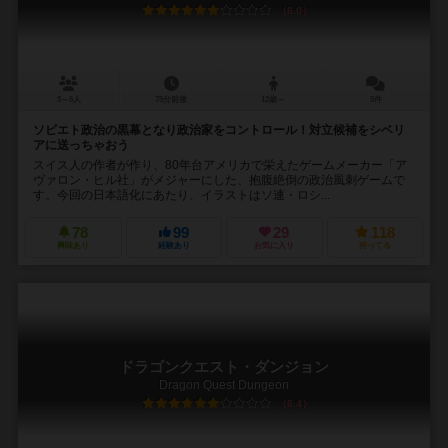
6.0
3～6人
75分前後
12歳～
5件
ソビエト政治の黒幕となり政治家をコントロール！対立候補をシベリ
アに送っちゃおう
スイス人の作者が作り、80年台アメリカで栄えたゲームメーカー「ア
ヴァロン・ヒル社」がメジャーにした、抱腹絶倒の政治風刺ゲームで
す。今回の日本語化にあたり、イラストはソ連・ロシ...
78
99
29
118
興味あり
経験あり
お気に入り
持ってる
ドラゴンクエスト・ダンジョン
Dragon Quest Dungeon
6.4