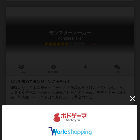
モンスターメーカー
Monster Maker
6.0
2～6人
30分前後
ー
9件
お宝を求めてダンジョンに潜ろう！
間違いなく日本国産カードゲームの代表作品と呼んで良いでしょう。
１９８０年代に翔企画から発売されたこのゲーム、デザイナーは鈴木
銀一郎先生、イラストは九月姫という黄金コンビ。...
49
340
58
182
興味あり
経験あり
お気に入り
持ってる