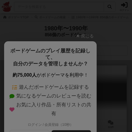
ログイン
ボドゲーマTOP
ボードゲームの検索
1980年〜1990年 856個のボードゲーム
1980年〜1990年
856個のボードゲーム
閉じる
ボードゲームのプレイ履歴を記録し
検索メニュー
て、
自分のデータを管理しませんか？
約75,000人
がボドゲーマを利用中！
遊んだボードゲームを記録する
ハゲタカのえじき
気になるゲームのレビューを読む
Raj / Hol's der Geier
6.8
お気に入り作品・所有リストの共
有
ログイン / 会員登録（10秒）
2～6人
20分前後
8歳～
111件