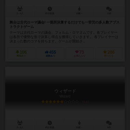
2～6人
45分前後
10歳～
11件
舞台は古代ローマ議会! 一箇所決算するだけでも一苦労の多人数アブス
トラクトゲーム
テーマは古代ローマの議会、フォルム・ロマヌムです。各プレイヤー
は各所で優勢な形で決算し得点を獲得していきます。 各プレイヤーは
決まった数のコマを持ちます。ゲームが開始さ...
106
455
73
286
興味あり
経験あり
お気に入り
持ってる
ウィザード
Wizard
6.5
3～6人
45分前後
10歳～
6件