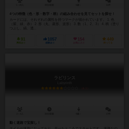
1～20人
30分前後
6歳～
11件
4つの特徴（色・形・数字・柄）の組み合わせを見てセットを探せ！
カードには、それぞれの属性を持つマークが描かれています。 1. 色
（紫、緑、赤） 2. 形（丸、菱形、波形） 3. 数（1、2、3） 4. 柄（塗り
つぶし、縞、透...
91
1057
154
449
興味あり
経験あり
お気に入り
持ってる
ラビリンス
Labyrinth
6.1
2～4人
20分前後
8歳～
17件
動く迷路で宝探し！
タイルが迷路になっており、並べたところでスタートです。 迷路なの