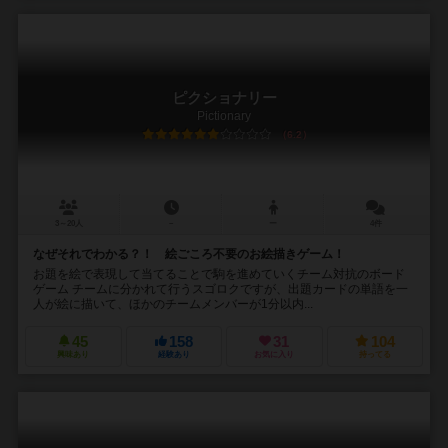
ピクショナリー
Pictionary
6.2
3～20人
－
ー
4件
なぜそれでわかる？！ 絵ごころ不要のお絵描きゲーム！
お題を絵で表現して当てることで駒を進めていくチーム対抗のボード
ゲーム チームに分かれて行うスゴロクですが、出題カードの単語を一
人が絵に描いて、ほかのチームメンバーが1分以内...
45
158
31
104
興味あり
経験あり
お気に入り
持ってる