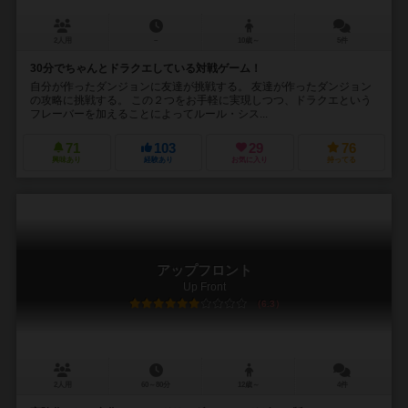
2人用
－
10歳～
5件
30分でちゃんとドラクエしている対戦ゲーム！
自分が作ったダンジョンに友達が挑戦する。 友達が作ったダンジョン
の攻略に挑戦する。 この２つをお手軽に実現しつつ、ドラクエという
フレーバーを加えることによってルール・シス...
71
103
29
76
興味あり
経験あり
お気に入り
持ってる
アップフロント
Up Front
6.3
2人用
60～80分
12歳～
4件