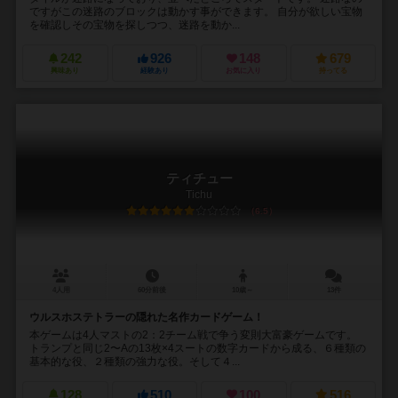
ですがこの迷路のブロックは動かす事ができます。 自分が欲しい宝物
を確認しその宝物を探しつつ、迷路を動か...
242
926
148
679
興味あり
経験あり
お気に入り
持ってる
ティチュー
Tichu
6.5
4人用
60分前後
10歳～
13件
ウルスホステトラーの隠れた名作カードゲーム！
本ゲームは4人マストの2：2チーム戦で争う変則大富豪ゲームです。
トランプと同じ2〜Aの13枚×4スートの数字カードから成る、６種類の
基本的な役、２種類の強力な役。そして４...
128
510
100
516