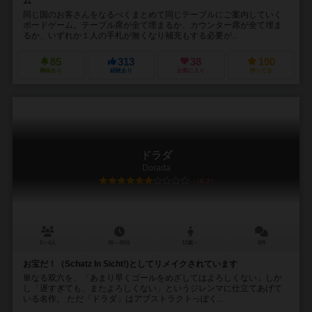
ム
同じ国のお客さんをなるべくまとめて同じテーブルにご案内していく
ボードゲーム。テーブル席が全て埋まるか、カウンター席が全て埋ま
るか、いずれか１人の手札が無くなり補充もする必要が...
85
313
38
190
興味あり
経験あり
お気に入り
持ってる
ドラダ
Dorada
6.2
2～4人
30～40分
12歳～
8件
お宝だ！（Schatz In Sicht!)としてリメイクされています
単なる双六を、「あまり早くゴールをめざしてはよろしくない」しか
し「遅すぎても、またよろしくない」というジレンマに仕立てあげて
いる名作。 ただ「ドラダ」はアブストラクトっぽく...