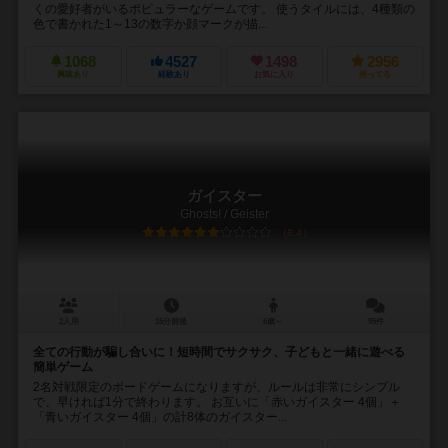
くの愛好者がいるポピュラーなゲームです。 使うタイルには、4種類の
色で書かれた1～13の数字か顔マークが描...
1068
4527
1498
2956
興味あり
経験あり
お気に入り
持ってる
ガイスター
Ghosts! / Geister
6.4
2人用
15分前後
6歳～
95件
全ての行動が騙し合いに！短時間でサクサク、子どもと一緒に遊べる
簡単ゲーム
2名対戦限定のボードゲームになりますが、ルールは非常にシンプル
で、早ければ1分で終わります。 お互いに「赤いガイスター 4個」＋
「青いガイスター 4個」の計8体のガイスター...