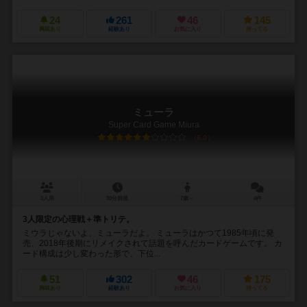
24
261
46
145
興味あり
経験あり
お気に入り
持ってる
ミューラ
Super Card Game Miura
6.0
3人用
30分前後
7歳～
4件
3人限定の心理戦＋準トリテ。
ミウラじゃないよ、ミューラだよ。 ミューラはかつて1985年頃に発
売、2018年後期にリメイクされて話題を呼んだカードゲームです。 カ
ード構成は少し変わった形で、下位...
51
302
46
175
興味あり
経験あり
お気に入り
持ってる