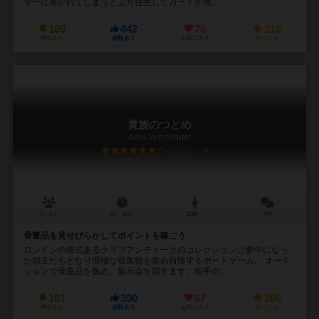
ヤーに塞がれてしまうと立ち往生してカードが無...
109
442
70
210
興味あり
経験あり
お気に入り
持ってる
貴族のつとめ
Adel Verpflichtet
6.2
2～5人
60～90分
12歳～
9件
骨董品を見せびらかしてポイントを稼ごう
ロンドンの格式あるクラブアンティークのコレクションに夢中になっ
た領主たちとなり滑稽な収集物を集め自慢するボードゲーム。 オーク
ションで骨董品を集め、展示会を開きます。相手の...
161
390
67
260
興味あり
経験あり
お気に入り
持ってる