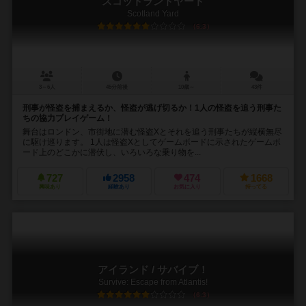
スコットランドヤード
Scotland Yard
6.3
3～6人
45分前後
10歳～
43件
刑事が怪盗を捕まえるか、怪盗が逃げ切るか！1人の怪盗を追う刑事た
ちの協力プレイゲーム！
舞台はロンドン、市街地に潜む怪盗Xとそれを追う刑事たちが縦横無尽
に駆け巡ります。 1人は怪盗Xとしてゲームボードに示されたゲームボ
ード上のどこかに潜伏し、いろいろな乗り物を...
727
2958
474
1668
興味あり
経験あり
お気に入り
持ってる
アイランド / サバイブ！
Survive: Escape from Atlantis!
6.3