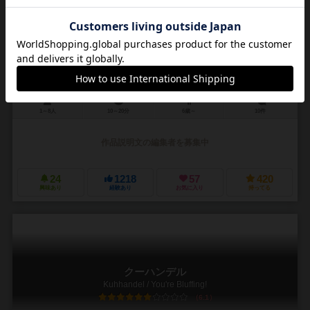
ジェンガ / ジェンガクラシック
Jenga
5.6
1～8人
10～20分
6歳～
10件
作品説明文の編集者を募集中
24
1218
57
420
興味あり
経験あり
お気に入り
持ってる
クーハンデル
Kuhhandel / You're Bluffing!
6.1