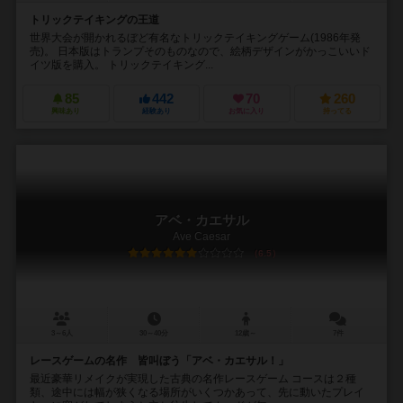
トリックテイキングの王道
世界大会が開かれるぼど有名なトリックテイキングゲーム(1986年発
売)。 日本版はトランプそのものなので、絵柄デザインがかっこいいド
イツ版を購入。 トリックテイキング...
85
442
70
260
興味あり
経験あり
お気に入り
持ってる
アベ・カエサル
Ave Caesar
6.5
3～6人
30～40分
12歳～
7件
レースゲームの名作 皆叫ぼう「アベ・カエサル！」
最近豪華リメイクが実現した古典の名作レースゲーム コースは２種
類、途中には幅が狭くなる場所がいくつかあって、先に動いたプレイ