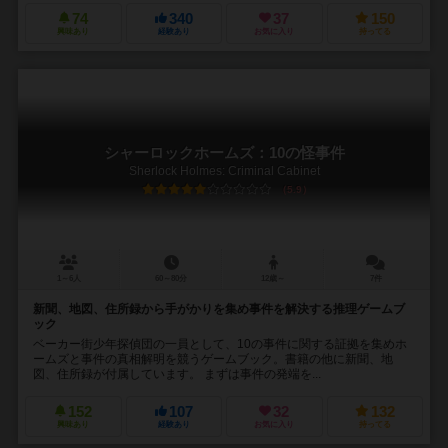
74
340
37
150
興味あり
経験あり
お気に入り
持ってる
シャーロックホームズ：10の怪事件
Sherlock Holmes: Criminal Cabinet
5.9
1～6人
60～80分
12歳～
7件
新聞、地図、住所録から手がかりを集め事件を解決する推理ゲームブ
ック
ベーカー街少年探偵団の一員として、10の事件に関する証拠を集めホ
ームズと事件の真相解明を競うゲームブック。書籍の他に新聞、地
図、住所録が付属しています。 まずは事件の発端を...
152
107
32
132
興味あり
経験あり
お気に入り
持ってる