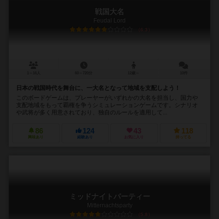
戦国大名
Feudal Lord
6.3
1～16人
60～720分
12歳～
10件
日本の戦国時代を舞台に、一大名となって地域を支配しよう！
このボードゲームは、プレーヤーがいずれかの大名を担当し、国力や
支配地域をもって覇権を争うシミュレーションゲームです。シナリオ
や武将が多く用意されており、独自のルールを適用して...
86
124
43
118
興味あり
経験あり
お気に入り
持ってる
ミッドナイトパーティー
Mitternachtsparty
5.8