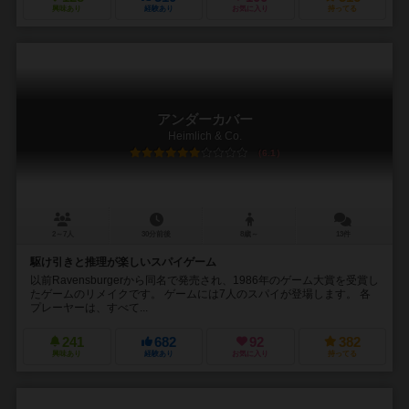
興味あり
経験あり
お気に入り
持ってる
アンダーカバー
Heimlich & Co.
6.1
2～7人
30分前後
8歳～
13件
駆け引きと推理が楽しいスパイゲーム
以前Ravensburgerから同名で発売され、1986年のゲーム大賞を受賞し
たゲームのリメイクです。 ゲームには7人のスパイが登場します。 各
プレーヤーは、すべて...
241
682
92
382
興味あり
経験あり
お気に入り
持ってる