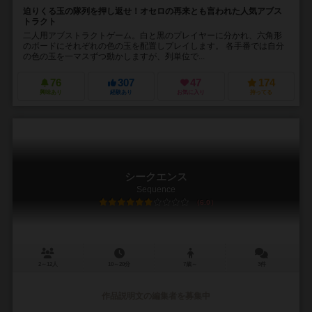
迫りくる玉の隊列を押し返せ！オセロの再来とも言われた人気アブス
トラクト
二人用アブストラクトゲーム。白と黒のプレイヤーに分かれ、六角形
のボードにそれぞれの色の玉を配置しプレイします。 各手番では自分
の色の玉を一マスずつ動かしますが、列単位で...
76
307
47
174
興味あり
経験あり
お気に入り
持ってる
シークエンス
Sequence
6.0
2～12人
10～20分
7歳～
3件
作品説明文の編集者を募集中