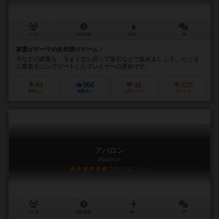
3～5人
45分前後
10歳～
7件
家畜がテーマの名作競りゲーム！
牛などの家畜を、うまく立ち回って取引などで集めましょう。 たくさ
ん家畜をコンプリートしたプレイヤーの勝利です。
94
366
48
329
興味あり
経験あり
お気に入り
持ってる
アバロン
Abalone
6.0
2人用
30分前後
7歳～
7件