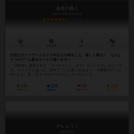
金星の商人
Merchant of Venus
6.1
1～6人
180分前後
12歳～
6件
伝説のボードゲームが２０年以上の時をこえ、新しく蘇る！ なんと
２つのゲーム盤＆ルールで遊べるぞ！
1988年に発売された『マーチャント・オブ・ヴィーナス』のリメイ
ク。リメイクとはいえ、旧作ファンも楽しめるよう、２種類のゲーム
ボードと、新・旧２つのルールが入っているという...
148
134
30
158
興味あり
経験あり
お気に入り
持ってる
クレムリン
Kremlin