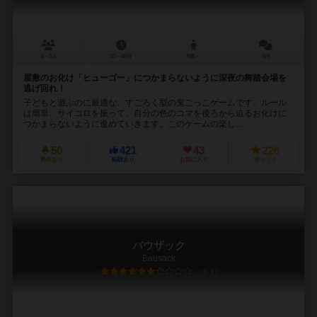
2～8人
30～40分
8歳～
5件
屋敷のお化け「ヒューゴー」につかまらないように深夜の舞踏会場を
逃げ回れ！
子どもと遊ぶのに最適な、すごろく型の鬼ごっこゲームです。ルール
は簡単、サイコロを振って、自分の色のコマを後ろから迫るお化けに
つかまらないように進めていきます。このゲームの楽し...
50
421
43
226
興味あり
経験あり
お気に入り
持ってる
バウザック
Bausack
6.1