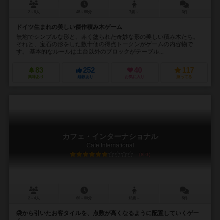
2～8人
45～55分
7歳～
3件
ドイツ生まれの美しい傑作積み木ゲーム
無地でシンプルな形と、赤く塗られた奇妙な形の美しい積み木たち。
それと、宝石の形をした数十個の得点トークンがゲームの内容物で
す。 基本的なルールは土台以外のブロックがテーブル...
83
252
40
117
興味あり
経験あり
お気に入り
持ってる
カフェ・インターナショナル
Cafe International
6.0
2～4人
60～80分
12歳～
5件
袋から引いたお客タイルを、点数が高くなるように配置していくゲー