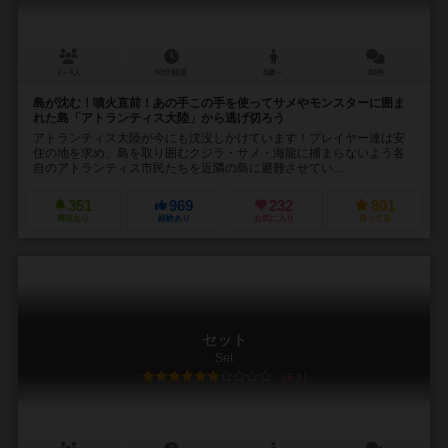
2～4人
60分前後
8歳～
24件
島が沈む！噴火直前！あの手この手を使ってサメやモンスターに囲ま
れた島「アトランティス大陸」から逃げ切ろう
アトランティス大陸が今にも沈没しかけています！プレイヤー達は安
住の地を求め、島を取り囲むクジラ・サメ・海龍に捕まらないよう各
自のアトランティス市民たちを近隣の島に避難させてい...
351
969
232
801
興味あり
経験あり
お気に入り
持ってる
セット
Set
6.1