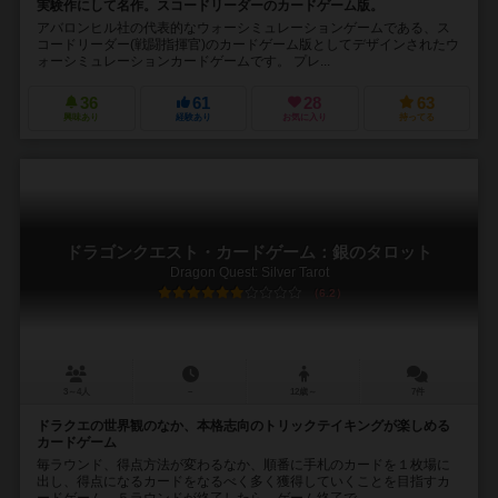
実験作にして名作。スコードリーダーのカードゲーム版。
アバロンヒル社の代表的なウォーシミュレーションゲームである、ス
コードリーダー(戦闘指揮官)のカードゲーム版としてデザインされたウ
ォーシミュレーションカードゲームです。 プレ...
36
61
28
63
興味あり
経験あり
お気に入り
持ってる
ドラゴンクエスト・カードゲーム：銀のタロット
Dragon Quest: Silver Tarot
6.2
3～4人
－
12歳～
7件
ドラクエの世界観のなか、本格志向のトリックテイキングが楽しめる
カードゲーム
毎ラウンド、得点方法が変わるなか、順番に手札のカードを１枚場に
出し、得点になるカードをなるべく多く獲得していくことを目指すカ