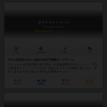
ダイナマイトナース
Dynamite Nurse
6.0
2～6人
30分前後
10歳～
8件
今なら絶対出せない伝説の名作不謹慎カードゲーム。
プレイヤーは営利主義に凝り固まった悪徳病院の中の人（？）。 手元
の患者カード（＝マイナス点）を他プレイヤーの病院に送りつけ、自
分に送られてきた病人を手持ちの医者カードで...
80
199
45
83
興味あり
経験あり
お気に入り
持ってる