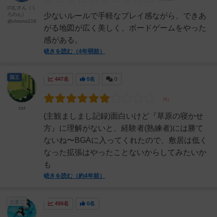
のむさん（く
ろのん）
少ないルールで手軽なプレイ感ながら、できあ
@chrono216
がる地図が広く美しく、ボードゲームをやった
感がある。
続きを読む（4年弱前）
国王
447名
0名
0
zzz
(主観ましまし記録)面白いけど『草原の寝かせ
方』に理解がないと、経験者(熟練者)には勝て
ないね〜BGAに入ってくれたので、敷居は低く
なった拡張はやったことないからしてみたいか
も
続きを読む（約4年前）
たまご
499名
0名