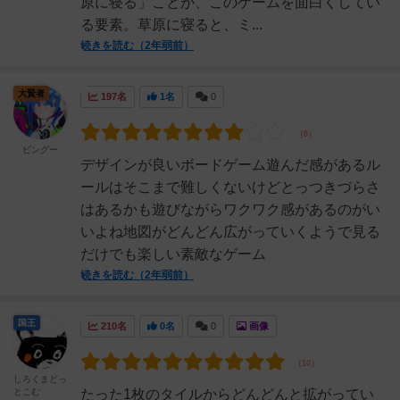
原に寝る」ことが、このゲームを面白くしてい
る要素。草原に寝ると、ミ...
続きを読む（2年弱前）
大賢者
197名
1名
0
ピングー
デザインが良いボードゲーム遊んだ感があるル
ールはそこまで難しくないけどとっつきづらさ
はあるかも遊びながらワクワク感があるのがい
いよね地図がどんどん広がっていくようで見る
だけでも楽しい素敵なゲーム
続きを読む（2年弱前）
国王
210名
0名
0
画像
しろくまどっ
とこむ
たった1枚のタイルからどんどんと拡がってい