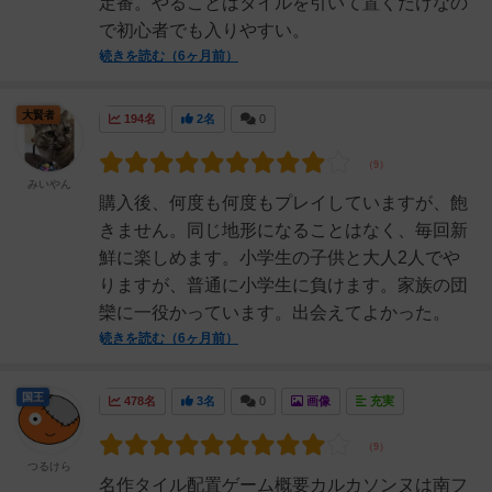
定番。やることはタイルを引いて置くだけなの
で初心者でも入りやすい。
続きを読む（6ヶ月前）
大賢者
194名
2名
0
みいやん
購入後、何度も何度もプレイしていますが、飽
きません。同じ地形になることはなく、毎回新
鮮に楽しめます。小学生の子供と大人2人でや
りますが、普通に小学生に負けます。家族の団
欒に一役かっています。出会えてよかった。
続きを読む（6ヶ月前）
国王
478名
3名
0
画像
充実
つるけら
名作タイル配置ゲーム概要カルカソンヌは南フ