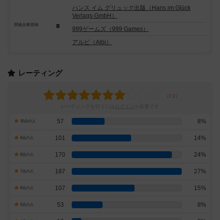
ハンス イム グリュック出版（Hans im Glück
Verlags-GmbH）
関連企業/団体
999ゲームズ（999 Games）
アルビ（Albi）
レーティング
レーティングを行うには
ログイン
が必要です
57
8%
10点の人
101
14%
9点の人
170
24%
8点の人
187
27%
7点の人
107
15%
6点の人
53
8%
5点の人