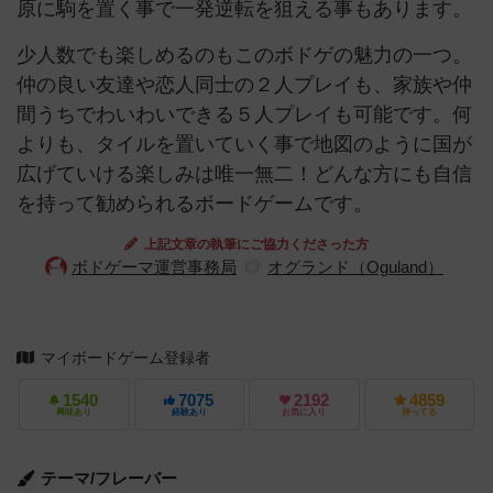
原に駒を置く事で一発逆転を狙える事もあります。
少人数でも楽しめるのもこのボドゲの魅力の一つ。
仲の良い友達や恋人同士の２人プレイも、家族や仲
間うちでわいわいできる５人プレイも可能です。何
よりも、タイルを置いていく事で地図のように国が
広げていける楽しみは唯一無二！どんな方にも自信
を持って勧められるボードゲームです。
上記文章の執筆にご協力くださった方
ボドゲーマ運営事務局
オグランド（Oguland）
マイボードゲーム登録者
1540
7075
2192
4859
興味あり
経験あり
お気に入り
持ってる
テーマ/フレーバー