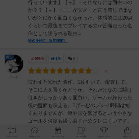
行っています】【＋】・それなりには面白いの
か？？【－】・ここがダメ！と言う感じではな
いがとにかく面白くなかった。体感的には20点
くらいで最後までプレイするのが苦痛だった名
作として語られる理由...
続きを読む（5年弱前）
国王
596名
1名
0
らいむ
言わずと知れた名作。1枚引いて、配置して、
そこに人を置くかどうか。それだけなのに駆け
引きがしっかりあり面白い。ゲームが終わった
後の盤面も映える。1げーむのプレイ時間は短
くありませんが、道や国を繋げるという小さな
ゴールを何度も繰り返すためダレにくいです。
草原ルール無しでやれば...
続きを読む（5年弱前）