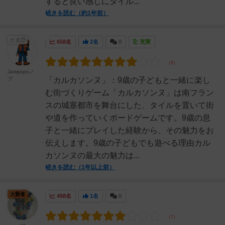
すると良い感じにタイル...
続きを読む（約1年前）
たまご
658名
2名
0
充実
Jampopoノ
ブ
「カルカソンヌ」：9歳の子どもと一緒に楽し
む街づくりゲーム「カルカソンヌ」は南フラン
スの城塞都市を舞台にした、タイルを置いて街
や道を作っていくボードゲームです。9歳の息
子と一緒にプレイした経験から、その魅力をお
伝えします。9歳の子どもでも遊べる理由カル
カソンヌの最大の魅力は...
続きを読む（1年以上前）
大賢者
498名
1名
0