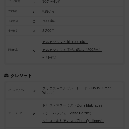
30分～45分
プレイ時間
8歳から
対象年齢
2000年～
発売時期
3,200円
参考価格
カルカソンヌ：川（2001年）
カルカソンヌ：原始の営み（2002年）
関連作品
+ 74作品
クレジット
クラウス＝ユルガン・レード（Klaus-Jürgen
ゲームデザイン
Wrede）
ドリス・マテーウス（Doris Matthäus）
アン・パッツェ（Anne Pätzke）
アートワーク
クリス・キリアムス（Chris Quilliams）