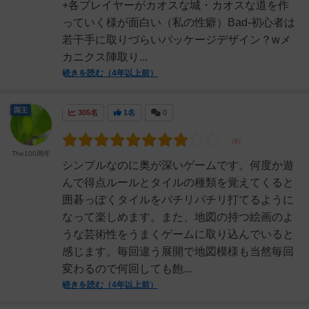
+各プレイヤーがカオスな城・カオスな道を作
っていく様が面白い（私の性癖）Bad-初心者は
若干手に取りづらいパッケージデザイン？wメ
カニクス陣取り...
続きを読む（4年以上前）
国王
305名
1名
0
The100周年
シンプルなのに奥が深いゲームです。何度か遊
んで得点ルールとタイルの種類を覚えてくると
囲碁っぽくタイルをパチリパチリ打てるように
なって楽しめます。また、地図の持つ絵画のよ
うな芸術性をうまくゲームに取り込んでいると
感じます。毎回違う展開で地図模様も当然毎回
変わるので何回しても飽...
続きを読む（4年以上前）