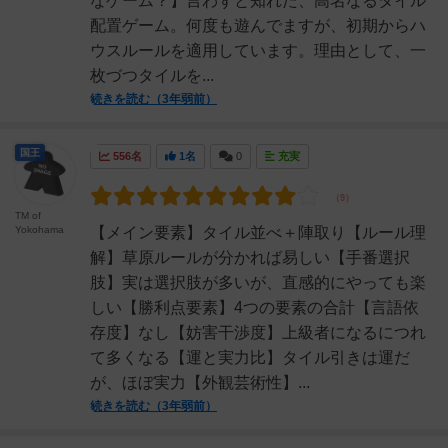
なゲーム？】言わずと知れた、高名なるタイル
配置ゲーム。何度も遊んでますが、初期からハ
ウスルールを適用しています。理由として、一
枚づつタイルを...
続きを読む（3年弱前）
国王
556名
1名
0
充実
TM of
Yokohama
【メイン要素】タイル並べ＋陣取り【ルール理
解】草原ルールが分かれば易しい【手番選択
肢】実は選択肢が多いが、直感的にやっても楽
しい【勝利点要素】4つの要素の合計【言語依
存度】なし【妨害干渉度】上級者になるにつれ
て多くなる【運と実力比】タイル引きは運だ
が、ほぼ実力【外観芸術性】...
続きを読む（3年弱前）