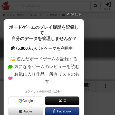
ログイン
閉じる
ボドゲーマTOP
ボードゲームの検索
カルカソンヌ
ボードゲームのプレイ履歴を記録し
て、
自分のデータを管理しませんか？
カルカソンヌ
約75,000人
がボドゲーマを利用中！
Carcassonne
遊んだボードゲームを記録する
気になるゲームのレビューを読む
お気に入り作品・所有リストの共
有
34
10
88
222
トップ
画像
動画
レビュー
カフェ
ログイン / 会員登録（10秒）
Google
X
Apple
Facebook