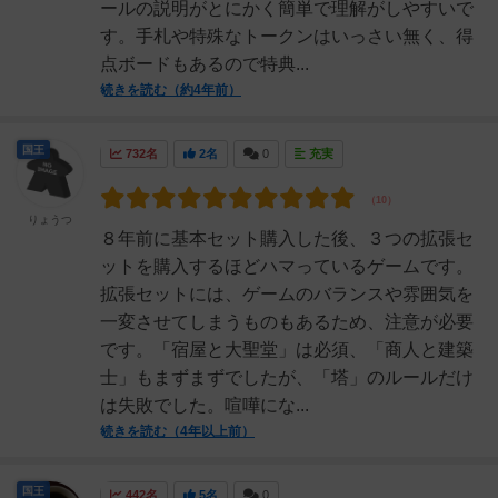
ールの説明がとにかく簡単で理解がしやすいで
す。手札や特殊なトークンはいっさい無く、得
点ボードもあるので特典...
続きを読む（約4年前）
国王
732名
2名
0
充実
りょうつ
８年前に基本セット購入した後、３つの拡張セ
ットを購入するほどハマっているゲームです。
拡張セットには、ゲームのバランスや雰囲気を
一変させてしまうものもあるため、注意が必要
です。「宿屋と大聖堂」は必須、「商人と建築
士」もまずまずでしたが、「塔」のルールだけ
は失敗でした。喧嘩にな...
続きを読む（4年以上前）
国王
442名
5名
0