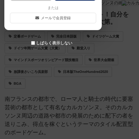
または
地形を作って占領ポイントをゲット！自分を
メールで会員登録
育てるか・相手を潰すかはあなた次第。
定番ボードゲーム
完全日本語版
ドイツゲーム大賞
しばらく表示しない
ドイツ年間ゲーム大賞（大賞）
殿堂入り
マインドスポーツオリンピアード競技種目
世界大会開催
放課後さいころ倶楽部
日本版TheOneHundred2020
BGA
南フランスの都市で、ローマ人と騎士の時代に要塞
芸術の都市として有名なカルカソンヌ。そのカルカ
ソンヌ周辺の道路や都市の発展のために配下の者を
送りこみ、得点を稼ぐというテーマのタイル配置型
のボードゲーム。