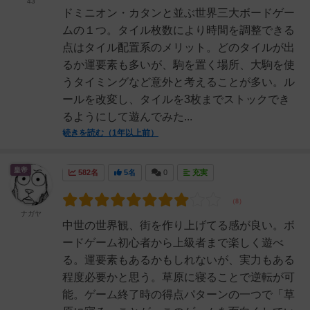
43
ドミニオン・カタンと並ぶ世界三大ボードゲー
ムの１つ。タイル枚数により時間を調整できる
点はタイル配置系のメリット。どのタイルが出
るか運要素も多いが、駒を置く場所、大駒を使
うタイミングなど意外と考えることが多い。ル
ールを改変し、タイルを3枚までストックでき
るようにして遊んでみた...
続きを読む（1年以上前）
皇帝
582名
5名
0
充実
ナガヤ
中世の世界観、街を作り上げてる感が良い。ボ
ードゲーム初心者から上級者まで楽しく遊べ
る。運要素もあるかもしれないが、実力もある
程度必要かと思う。草原に寝ることで逆転が可
能。ゲーム終了時の得点パターンの一つで「草