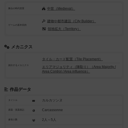
中世（Medieval）
舞台の時代背景
建物や都市建設（City Builder）
ゲームの基本目的
領地拡大（Territory）
メカニクス
タイル・カード配置（Tile Placement）
頻出するメカニクス
エリアマジョリティ（陣取り）（Area Majority /
Area Control / Area influence）
作品データ
カルカソンヌ
タイトル
Carcassonne
原題・英題表記
2人～5人
参加人数