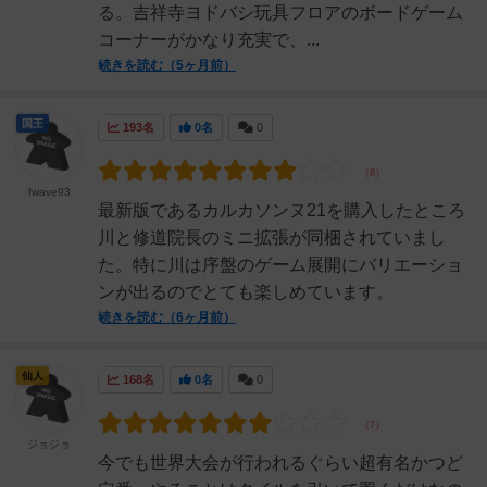
る。吉祥寺ヨドバシ玩具フロアのボードゲーム
コーナーがかなり充実で、...
続きを読む（5ヶ月前）
国王
193名
0名
0
fwave93
最新版であるカルカソンヌ21を購入したところ
川と修道院長のミニ拡張が同梱されていまし
た。特に川は序盤のゲーム展開にバリエーショ
ンが出るのでとても楽しめています。
続きを読む（6ヶ月前）
仙人
168名
0名
0
ジョジョ
今でも世界大会が行われるぐらい超有名かつど