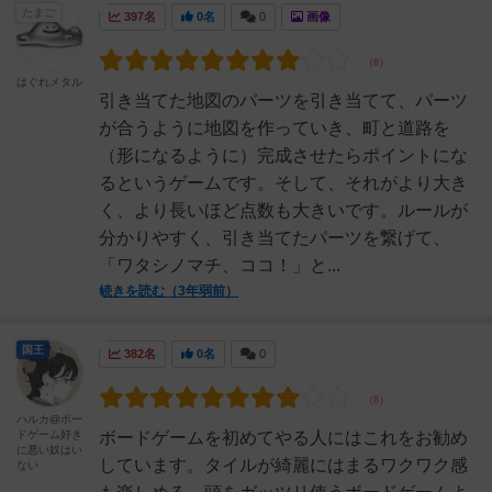
たまご
397名
0名
0
画像
はぐれメタル
引き当てた地図のパーツを引き当てて、パーツ
が合うように地図を作っていき、町と道路を
（形になるように）完成させたらポイントにな
るというゲームです。そして、それがより大き
く、より長いほど点数も大きいです。ルールが
分かりやすく、引き当てたパーツを繋げて、
「ワタシノマチ、ココ！」と...
続きを読む（3年弱前）
国王
382名
0名
0
ハルカ@ボー
ドゲーム好き
ボードゲームを初めてやる人にはこれをお勧め
に悪い奴はい
しています。タイルが綺麗にはまるワクワク感
ない