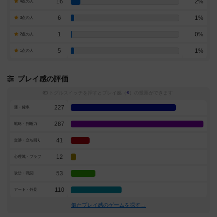
16
2%
4点の人
6
1%
3点の人
1
0%
2点の人
5
1%
1点の人
プレイ感の評価
トグルスイッチを押すとプレイ感（
※
）の投票ができます
227
運・確率
287
戦略・判断力
41
交渉・立ち回り
12
心理戦・ブラフ
53
攻防・戦闘
110
アート・外見
似たプレイ感のゲームを探す→