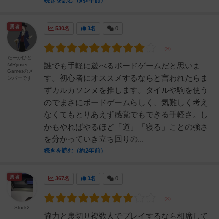
続きを読む（約2年前）
勇者
530名
3名
0
たーかひと
@Ryusei
誰でも手軽に遊べるボードゲームだと思いま
Gamesのメ
す。初心者にオススメするならと言われたらま
ンバーです
ずカルカソンヌを推します。タイルや駒を使う
のでまさにボードゲームらしく、気難しく考え
なくてもとりあえず感覚でもできる手軽さ。し
かもやればやるほど「道」「寝る」ことの強さ
を分かっていき立ち回りの...
続きを読む（約2年前）
勇者
367名
0名
0
Stock2
協力と裏切り複数人でプレイするなら相席して