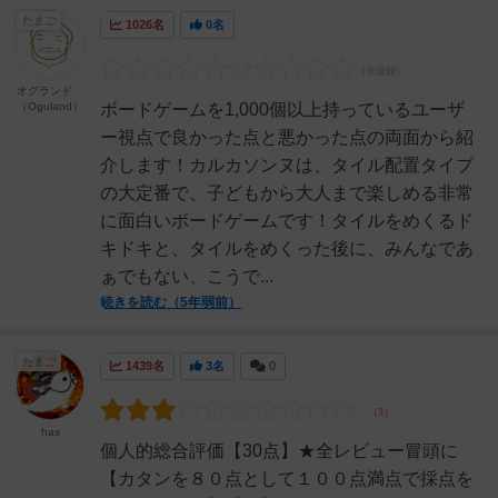
たまご
1026名
0名
オグランド
（Oguland）
ボードゲームを1,000個以上持っているユーザ
ー視点で良かった点と悪かった点の両面から紹
介します！カルカソンヌは、タイル配置タイプ
の大定番で、子どもから大人まで楽しめる非常
に面白いボードゲームです！タイルをめくるド
キドキと、タイルをめくった後に、みんなであ
ぁでもない、こうで...
続きを読む（5年弱前）
たまご
1439名
3名
0
has
個人的総合評価【30点】★全レビュー冒頭に
【カタンを８０点として１００点満点で採点を