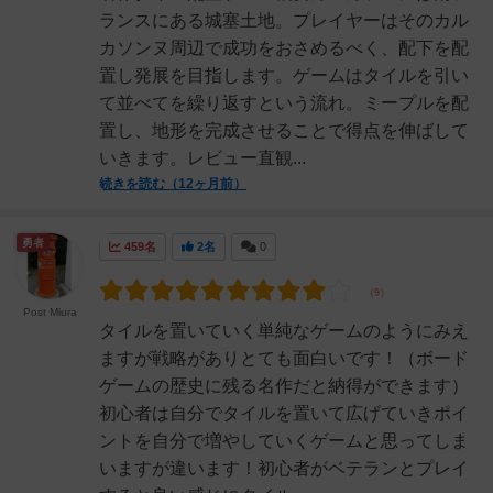
ランスにある城塞土地。プレイヤーはそのカル
カソンヌ周辺で成功をおさめるべく、配下を配
置し発展を目指します。ゲームはタイルを引い
て並べてを繰り返すという流れ。ミープルを配
置し、地形を完成させることで得点を伸ばして
いきます。レビュー直観...
続きを読む（12ヶ月前）
勇者
459名
2名
0
Post Miura
タイルを置いていく単純なゲームのようにみえ
ますが戦略がありとても面白いです！（ボード
ゲームの歴史に残る名作だと納得ができます）
初心者は自分でタイルを置いて広げていきポイ
ントを自分で増やしていくゲームと思ってしま
いますが違います！初心者がベテランとプレイ