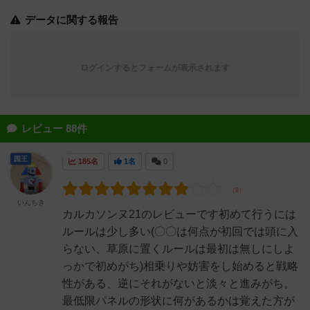
データに関する報告
ログインするとフォームが表示されます
レビュー 88件
国王
185名
1名
0
いんちき
カルカソンヌ21のレビューです初めて行うには
ルールは少し多い(〇〇は何点が初回では頭に入
らない、草原に置くルールは最初は無しにしよ
っかで初めがち)相乗りや妨害をし始めると戦略
性がある、逆にそれがないと淡々と進みがち。
最低限パネルの形状に何があるかは覚えた方が