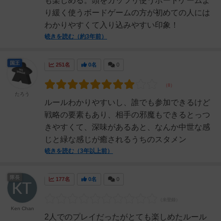
も楽しめる。頭をガッツリ使うボードゲームよ
り緩く使うボードゲームの方が初めての人には
わかりやすくて入り込みやすい印象！
続きを読む（約3年前）
国王
251名
0名
0
たろう
ルールわかりやすいし、誰でも参加できるけど
戦略の要素もあり、相手の邪魔もできるとっつ
きやすくて、深味があるあと、なんか中世な感
じと緑な感じが癒されるうちのスタメン
続きを読む（3年以上前）
隊長
177名
0名
0
Ken Chan
2人でのプレイだったがとても楽しめたルール