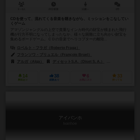
2～4人
20分前後
12歳～
2件
CDを使って、流れてくる音楽を聴きながら、ミッションをこなしてい
くゲーム
アマゾンジャングルの上空で貴重なインカ時代の財宝が積まれた飛行
機が行方不明になってしまったなか、様々な困難に立ち向かい財宝を
集めるボードゲーム。ＣＤの音楽でヘリコプターの離陸...
ロベルト・フラガ（Roberto Fraga）
フランソワ・ブリュエル（François Bruel）
アルガ（Alga）
ディセットS.A.（Diset S. A.）
エディトリス・ジョー
14
38
6
33
興味あり
経験あり
お気に入り
持ってる
アイバンホ
Ivanhoe