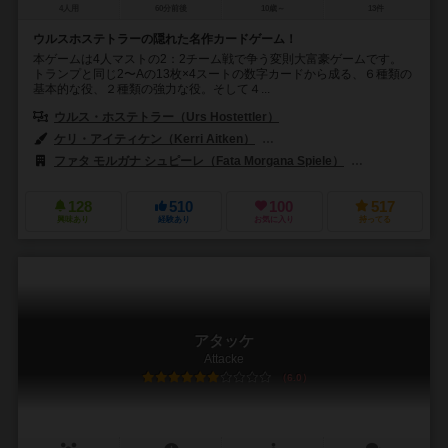
4人用
60分前後
10歳～
13件
ウルスホステトラーの隠れた名作カードゲーム！
本ゲームは4人マストの2：2チーム戦で争う変則大富豪ゲームです。
トランプと同じ2〜Aの13枚×4スートの数字カードから成る、６種類の
基本的な役、２種類の強力な役。そして４...
ウルス・ホステトラー（Urs Hostettler）
ケリ・アイティケン（Kerri Aitken）
レス・ブランデンベルガー（Res B
ファタ モルガナ シュピーレ（Fata Morgana Spiele）
999ゲームズ（
128
510
100
517
興味あり
経験あり
お気に入り
持ってる
アタッケ
Attacke
6.0