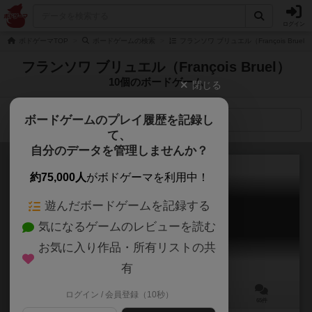
ログイン
ボドゲーマTOP
ボードゲームの検索
フランソワ ブリュエル（François Brue
フランソワ ブリュエル（François Bruel）
10個のボードゲーム
閉じる
ボードゲームのプレイ履歴を記録し
検索メニュー
て、
自分のデータを管理しませんか？
約75,000人
がボドゲーマを利用中！
遊んだボードゲームを記録する
それはオレの魚だ！
気になるゲームのレビューを読む
Packeis am Pol / Hey, That's My Fish!
6.2
お気に入り作品・所有リストの共
有
ログイン / 会員登録（10秒）
2～4人
20分前後
8歳～
65件