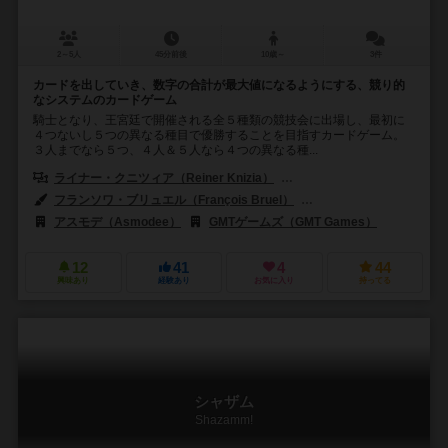
2～5人
45分前後
10歳～
3件
カードを出していき、数字の合計が最大値になるようにする、競り的
なシステムのカードゲーム
騎士となり、王宮廷で開催される全５種類の競技会に出場し、最初に
４つないし５つの異なる種目で優勝することを目指すカードゲーム。
３人までなら５つ、４人＆５人なら４つの異なる種...
ライナー・クニツィア（Reiner Knizia）
アンディ・ルイス（Andy L
フランソワ・ブリュエル（François Bruel）
ロジャー・マガウアン（Rod
アスモデ（Asmodee）
GMTゲームズ（GMT Games）
12
41
4
44
興味あり
経験あり
お気に入り
持ってる
シャザム
Shazamm!