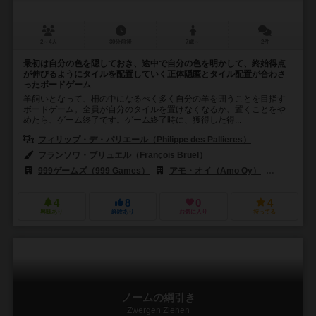
2～4人
30分前後
7歳～
2件
最初は自分の色を隠しておき、途中で自分の色を明かして、終始得点
が伸びるようにタイルを配置していく正体隠匿とタイル配置が合わさ
ったボードゲーム
羊飼いとなって、柵の中になるべく多く自分の羊を囲うことを目指す
ボードゲーム。全員が自分のタイルを置けなくなるか、置くことをや
めたら、ゲーム終了です。ゲーム終了時に、獲得した得...
フィリップ・デ・パリエール（Philippe des Pallieres）
フランソワ・ブリュエル（François Bruel）
999ゲームズ（999 Games）
アモ・オイ（Amo Oy）
アスモデ（
4
8
0
4
興味あり
経験あり
お気に入り
持ってる
ノームの綱引き
Zwergen Ziehen