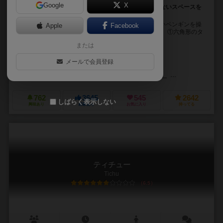
Google
X
ライバルを狭い氷上に孤立させ、自分だけしか得られないスペースを
作り魚を大量に獲得しよう！
『それは俺の魚だ！』は、北極でお腹を空かせた可愛いペンギンを操
Apple
Facebook
ってライバルよりもたくさんの魚を集めるゲームです。 ①六角形のタ
イルに魚が１〜３描かれたタイルを敷き詰めて...
または
ギュンター・コルネット（Günter Cornett）
アルヴィダス・ジャケリウナ
メールで会員登録
フランソワ・ブリュエル（François Bruel）
シルヴァン・デコウ（Sylv
バンブス シュピーレ出版（Bambus Spieleverlag）
999ゲームズ（9
762
3645
545
2642
しばらく表示しない
興味あり
経験あり
お気に入り
持ってる
ティチュー
Tichu
6.5