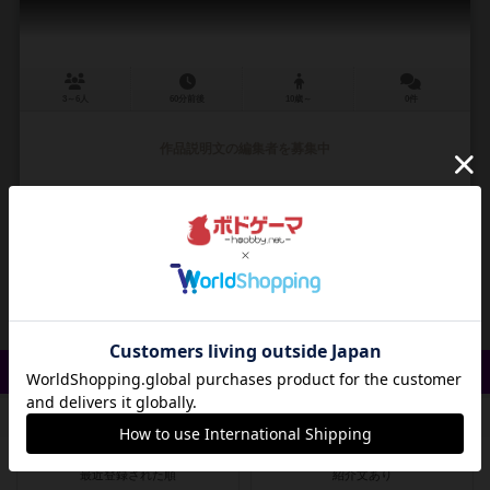
3～6人
60分前後
10歳～
0件
作品説明文の編集者を募集中
ドクター・モップス（Docteur Mops）
ジョハン・オウマイトレ（Johann Aumaitre）
フランソワ・ブリュエル（
ティルジット（Tilsit）
ズヴェズダ（Zvezda）
0
1
0
0
興味あり
経験あり
お気に入り
持ってる
クイック検索
登録状況
最近登録された順
紹介文あり