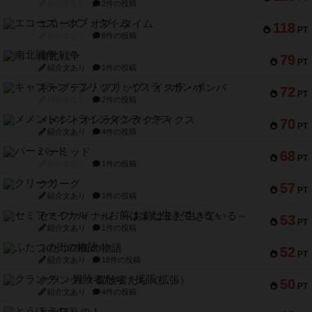
紹介文なし
2件の投稿
エコーズ・オブ・タイム
118
PT
紹介文なし
8件の投稿
南北戦争
79
PT
紹介文あり
1件の投稿
キャプテン・フリップ：イスラ・ボンバ
72
PT
紹介文なし
2件の投稿
メメントオンラインタクティクス
70
PT
紹介文あり
4件の投稿
パーミッド
68
PT
紹介文なし
1件の投稿
クリーグ
57
PT
紹介文あり
1件の投稿
セミファイナル ～お前はまだ生きている～
53
PT
紹介文あり
1件の投稿
ふたつの街の物語
52
PT
紹介文あり
18件の投稿
クランク! ：冒険者たち（拡張）
50
PT
紹介文あり
4件の投稿
とうほうの！