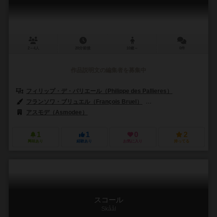
2～4人
20分前後
10歳～
0件
作品説明文の編集者を募集中
フィリップ・デ・パリエール（Philippe des Pallieres）
フランソワ・ブリュエル（François Bruel）
フランク・ディオン（Fra
アスモデ（Asmodee）
1
1
0
2
興味あり
経験あり
お気に入り
持ってる
スコール
Skåål