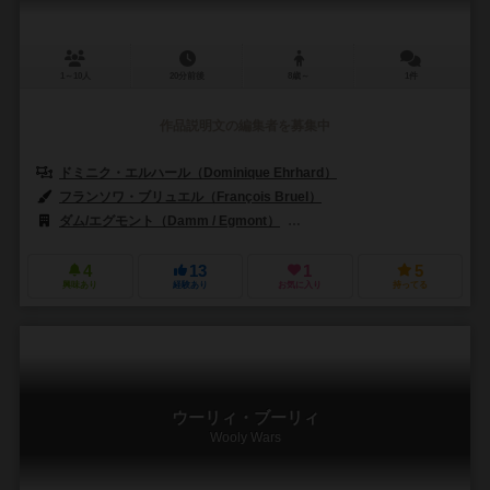
1～10人
20分前後
8歳～
1件
作品説明文の編集者を募集中
ドミニク・エルハール（Dominique Ehrhard）
フランソワ・ブリュエル（François Bruel）
ダム/エグモント（Damm / Egmont）
フォックスマインド（FoxMin
4
13
1
5
興味あり
経験あり
お気に入り
持ってる
ウーリィ・ブーリィ
Wooly Wars