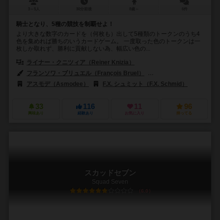
3～5人
30分前後
8歳～
6件
騎士となり、5種の競技を制覇せよ！
より大きな数字のカードを（何枚も）出して5種類のトークンのうち4
色を集めれば勝ちのいうカードゲーム。 一度取った色のトークンは一
枚しか取れず、勝利に貢献しない為、幅広い色の...
ライナー・クニツィア（Reiner Knizia）
フランソワ・ブリュエル（François Bruel）
M・ドスラー（M. Dost
アスモデ（Asmodee）
F.X. シュミット（F.X. Schmid）
33
116
11
96
興味あり
経験あり
お気に入り
持ってる
スカッドセブン
Squad Seven
6.0