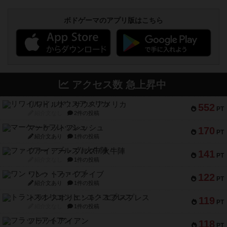
ボドゲーマのアプリ版はこちら
アクセス数 急上昇中
リワイルド：サウスアメリカ
552
PT
紹介文なし
2件の投稿
マーケットフレッシュ
170
PT
紹介文あり
1件の投稿
ファイアー・ブルズ / 火牛陣
141
PT
紹介文なし
1件の投稿
ワン・トゥ・ファイブ
122
PT
紹介文あり
1件の投稿
トランスオリエント・エクスプレス
119
PT
紹介文なし
1件の投稿
フラットアイアン
118
PT