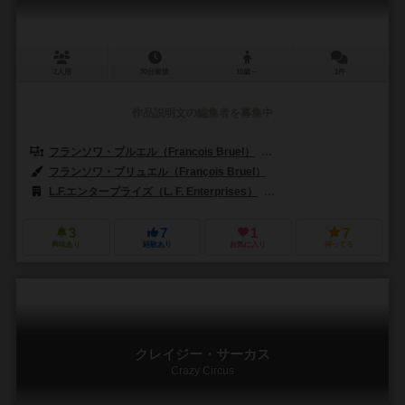
2人用
30分前後
10歳～
1件
作品説明文の編集者を募集中
フランソワ・ブルエル（Francois Bruel）
フィリップ・デ・パリエール（Ph
フランソワ・ブリュエル（François Bruel）
L.F.エンタープライズ（L. F. Enterprises）
リュイメーム（Lui-Mem
3
7
1
7
興味あり
経験あり
お気に入り
持ってる
クレイジー・サーカス
Crazy Circus