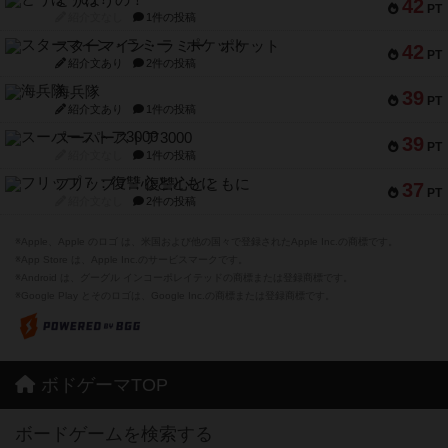
42
PT
紹介文なし
1件の投稿
スターマイン・ラミー ポケット
42
PT
紹介文あり
2件の投稿
海兵隊
39
PT
紹介文あり
1件の投稿
スーパーストア3000
39
PT
紹介文なし
1件の投稿
フリップ７：復讐心とともに
37
PT
紹介文なし
2件の投稿
※Apple、Apple のロゴ は、米国および他の国々で登録されたApple Inc.の商標です。
※App Store は、Apple Inc.のサービスマークです。
※Android は、グーグル インコーポレイテッドの商標または登録商標です。
※Google Play とそのロゴは、Google Inc.の商標または登録商標です。
ボドゲーマTOP
ボードゲームを検索する