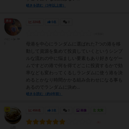
続きを読む（3年以上前）
勇者
224名
0名
0
べに～(๑ -∀•
)
母港を中心にランダムに選ばれた7つの港を移
動して資源を集めて投資していくというシンプ
ルな流れの中に悩ましい要素もあり好きなゲー
ムですどの港で何を得てどこに投資するかで効
率なども変わってくるしランダムに使う港を決
めるとかなり時間かかる組み合わせになる事も
あるのでランダムに決め...
続きを読む（約4年前）
神
456名
2名
0
画像
充実
山田