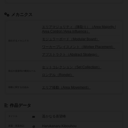
メカニクス
エリアマジョリティ（陣取り）（Area Majority /
Area Control / Area influence）
モジュラーボード（Modular Board）
頻出するメカニクス
ワーカープレイスメント（Worker Placement）
アブストラクト（Abstract Strategy）
セットコレクション（Set Collection）
得点や資源等の獲得ルール
ロンデル（Rondel）
エリア移動（Area Movement）
移動に関する仕組み
作品データ
遥かなる喜望峰
タイトル
Harukanaru Kibouhou
原題・英題表記