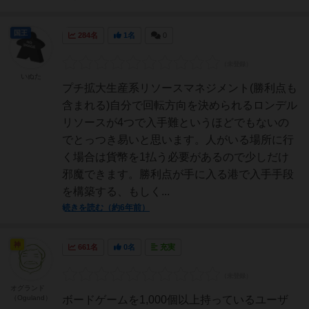
国王
284名
1名
0
いぬた
プチ拡大生産系リソースマネジメント(勝利点も
含まれる)自分で回転方向を決められるロンデル
リソースが4つで入手難というほどでもないの
でとっつき易いと思います。人がいる場所に行
く場合は貨幣を1払う必要があるので少しだけ
邪魔できます。勝利点が手に入る港で入手手段
を構築する、もしく...
続きを読む（約6年前）
神
661名
0名
充実
オグランド
（Oguland）
ボードゲームを1,000個以上持っているユーザ