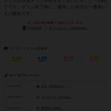
か１人が投資チップ８枚を全て置いたら、ゲーム終
了です。ゲーム終了時に、獲得した得点が一番多い
人の勝利です。
上記文章の執筆にご協力くださった方
Feiron33
オグランド（Oguland）
マイボードゲーム登録者
186
499
119
362
興味あり
経験あり
お気に入り
持ってる
テーマ/フレーバー
中世（Medieval）
舞台の時代背景
ヨーロッパ（Europe）
地域や文化圏など
船/航海（Ship）
乗り物が基本テーマ