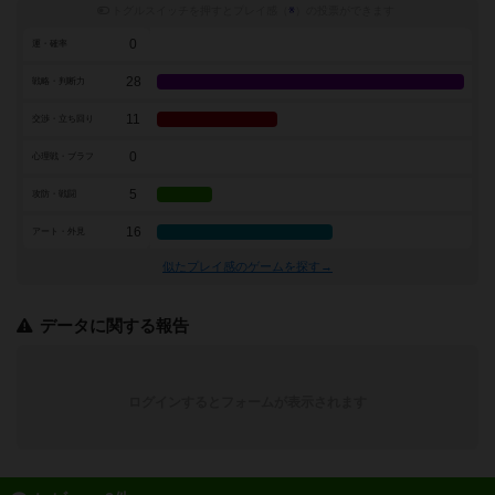
トグルスイッチを押すとプレイ感（
※
）の投票ができます
0
運・確率
28
戦略・判断力
11
交渉・立ち回り
0
心理戦・ブラフ
5
攻防・戦闘
16
アート・外見
似たプレイ感のゲームを探す→
データに関する報告
ログインするとフォームが表示されます