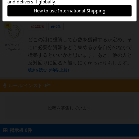
イヤーが投資した港に追...
続きを読む（4年弱前）
神
122名
0名
どこの港に投資して点数を獲得するか定め、そ
オグランド
こに必要な資源をどう集めるかを自分のなかで
（Oguland）
構築するといいかと思います。あと、他の人と
反対回りに回ると被りにくかったりもします。
続きを読む（6年以上前）
ルール/インスト 0件
投稿を募集しています
掲示板 0件