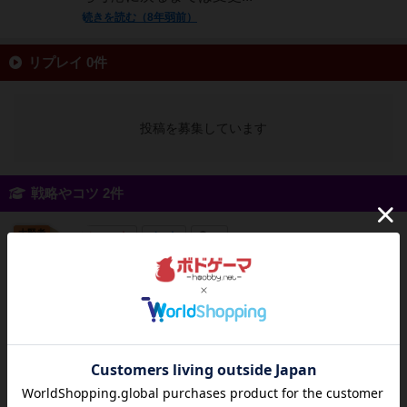
続きを読む（8年弱前）
リプレイ 0件
投稿を募集しています
戦略やコツ 2件
大賢者
129名
0名
0
・投資を最重要目的とする基本は港に投資する
がま口
ゲームです。投資するために資源を集めてくだ
さい。・通行料を恐れず進む通行料をケチって
母港経由の移動ばかりしていると後手に回りま
す。プレイ時間がそんなに長くないこのゲーム
では致命傷になることもありえます。・他プレ