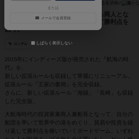
または
プレイヤーは七つの海を股にかける商人とな
メールで会員登録
り、世界中の港で売買し、投資して勝利点を
競う。
しばらく表示しない
ロンデル
2015年にインディーズ版が発売された『航海の時
代』を、
新しい拡張ルールも収録して華麗にリニューアル。
拡張ルール『王家の書簡』を完全収録。
さらに、新しい拡張ルール「海賊」「長崎」も収録
した完全版。
大航海時代の投資家兼商人兼船長となって、自分の
船団を率いて世界中の港をめぐり、貿易や投資を繰
り返して勝利点を稼いでいくボードゲーム。いずれ