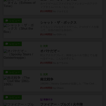
カードゲームにファイナルファンタジーのアクテ
ィブタイムバトル（もしくは...
約13時間前
by ジェイとと
レビュー
シャット・ザ・ボックス
とてもシンプルなダイスゲーム。2つのダイスを振
って、出目の合計を自分の...
約13時間前
by OSAっち
レビュー
充実
オバケだぞ～
対人アナログプレイ。簡単なルールで誰とでも遊
べるゲーム。こんなの子ども...
約15時間前
by おーちゃん
レビュー
充実
南北戦争
1983年にVictory Gamesが出版した『The Civil ...
約18時間前
by Chaco
レビュー
画像付き
ファイアー・ブルズ / 火牛陣