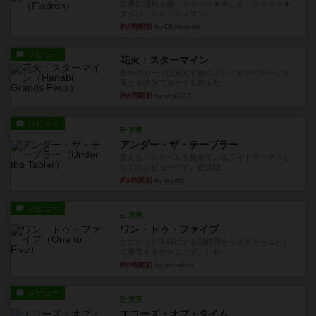
世界に浸れる度 ☆☆☆☆★楽しさ ☆☆☆☆★
タイパ ☆☆☆☆☆マンハッ...
約4時間前
by DKnewyork
レビュー
花火：スターマイン
自分のカードは見えず他のプレイヤーのカードが
見える状態でカードを教えた...
約6時間前
by mob567
レビュー
充実
アンダー・ザ・テーブラー
笑えるバカゲームを集めているライトゲーマーと
してのレビューです。正体隠...
約8時間前
by toyota
レビュー
充実
ワン・トゥ・ファイブ
とにかくお手軽にすき間時間をうめるゲームとし
て重宝するゲームです。いわ...
約9時間前
by nabekoh
レビュー
充実
エコーズ・オブ・タイム