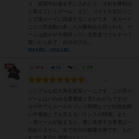
り、資源やお金を手に入れたり、それを勝利点
に変えていくゲーム。また、コストを支払うこ
とで港カードに投資することができ、港カード
ごとに投資数の多い人が勝利点を得られる。ゲ
ームは誰かが８個持っている投資コマをすべて
置いたら終了。自分のブロ...
続きを読む（3年以上前）
勇者
301名
1名
0
充実
sakon
シンプルな拡大再生産系ゲームです。この手の
ゲームはいわゆる重量級と言われがちですが、
その中でもルールやプレイ時間などが比較的軽
い中量級とでも言えるバランスが特徴。また、
一度ゲームが始まると、運に依存する要素は一
切ありません。全て自分の裁量次第です。もの
すごく派手な展開はない...