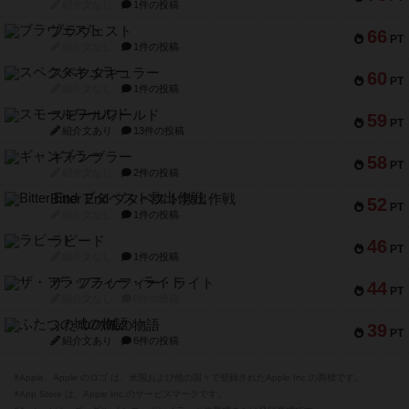
紹介文なし
1件の投稿
ブラヴェスト
66
PT
紹介文なし
1件の投稿
スペクタキュラー
60
PT
紹介文なし
1件の投稿
スモールワールド
59
PT
紹介文あり
13件の投稿
ギャンブラー
58
PT
紹介文なし
2件の投稿
Bitter End ブタペスト救出作戦
52
PT
紹介文なし
1件の投稿
ラピード
46
PT
紹介文なし
1件の投稿
ザ・フラッフィー・ライト
44
PT
紹介文なし
0件の投稿
ふたつの城の物語
39
PT
紹介文あり
6件の投稿
※Apple、Apple のロゴ は、米国および他の国々で登録されたApple Inc.の商標です。
※App Store は、Apple Inc.のサービスマークです。