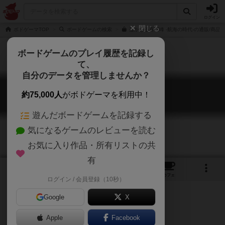
ログイン
閉じる
ボドゲーマTOP
ボードゲームの検索
遥かなる喜望峰 -航海の時代-の通販/商品
ボードゲームのプレイ履歴を記録し
て、
自分のデータを管理しませんか？
遥かなる喜望峰
約75,000人
がボドゲーマを利用中！
Harukanaru Kibouhou
遊んだボードゲームを記録する
気になるゲームのレビューを読む
お気に入り作品・所有リストの共
有
5
1
9
42
トップ
画像
動画
レビュー
カフェ
ログイン / 会員登録（10秒）
Google
X
Apple
Facebook