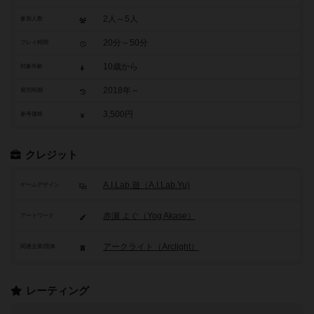
2人～5人
参加人数
20分～50分
プレイ時間
10歳から
対象年齢
2018年～
発売時期
3,500円
参考価格
クレジット
A.I.Lab.遊（A.I.Lab.Yu)
ゲームデザイン
赤瀬 よぐ（Yog Akase）
アートワーク
アークライト（Arclight）
関連企業/団体
レーティング