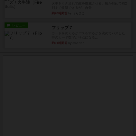
火牛を引き連れて敵を殲滅させる。縦か斜めで前2
列まで攻撃できるが、自分...
約20時間前
by うらまこ
レビュー
フリップ７
カードをめくるかパスをするかを決めてパスした
時のカード数字が得点になる...
約21時間前
by mob567