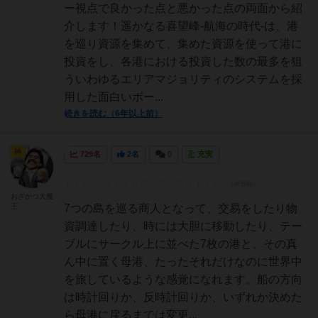
ー視点で良かった点と悪かった点の両面から紹
介します！遥かなる喜望峰-航海の時代-は、港
を巡り資源を集めて、集めた資源を使って港に
投資をし、各港における投資した数の最多を狙
ういわゆるエリアマジョリティのシステムを採
用した面白いボー...
続きを読む（6年以上前）
神
729名
2名
0
充実
おざかつ大魔
王
7つの島を巡る商人となって、交易をしたり物
資調達したり、時には大胆に移動したり、テー
ブルにサークル上に並べた7枚の港と、その真
ん中に置く母港、たったそれだけなのに世界中
を旅しているような感覚になれます。船の方向
は時計回りか、反時計回りか、いずれか決めた
ら母港に戻るまでは変更...