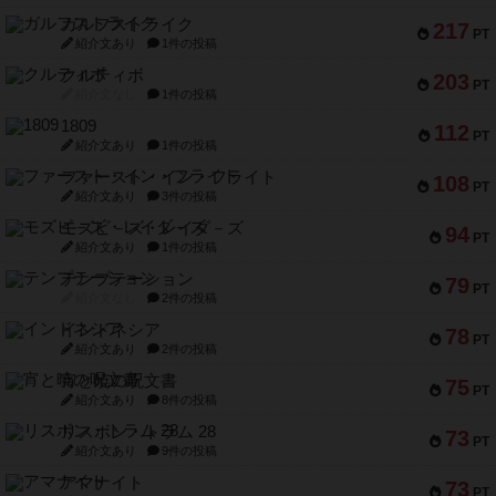
ガルフストライク
217
PT
紹介文あり
1件の投稿
クルティボ
203
PT
紹介文なし
1件の投稿
1809
112
PT
紹介文あり
1件の投稿
ファースト・イン・フライト
108
PT
紹介文あり
3件の投稿
モズビ－ズ・レイダ－ズ
94
PT
紹介文あり
1件の投稿
テンプテーション
79
PT
紹介文なし
2件の投稿
インドネシア
78
PT
紹介文あり
2件の投稿
宵と暁の呪文書
75
PT
紹介文あり
8件の投稿
リスボン・トラム 28
73
PT
紹介文あり
9件の投稿
アマナイト
73
PT