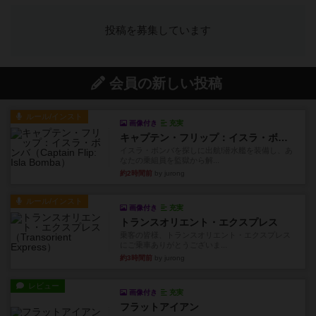
投稿を募集しています
会員の新しい投稿
ルール/インスト
画像付き
充実
キャプテン・フリップ：イスラ・ボンバ
イスラ・ボンバを探しに出航!潜水艦を装備し、あ
なたの乗組員を監獄から解...
約2時間前
by jurong
ルール/インスト
画像付き
充実
トランスオリエント・エクスプレス
乗客の皆様、トランスオリエント・エクスプレス
にご乗車ありがとうございま...
約3時間前
by jurong
レビュー
画像付き
充実
フラットアイアン