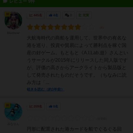
レビュー 9件
神
445名
4名
0
充実
Bluebear
大航海時代の商船を運用して、世界中の有名な
港を巡り、投資や貿易によって勝利点を稼ぐ国
産の好ゲーム。もともと《A.I.Lab.遊》さんとい
うサークルが2015年にリリースした同人版です
が、評価の高さからアークライトから製品版と
して発売されたものだそうです。（ちなみに読
み方は「...
続きを読む（約3年前）
神
209名
0名
みなりん
円形に配置された港カードを船でぐるぐる回