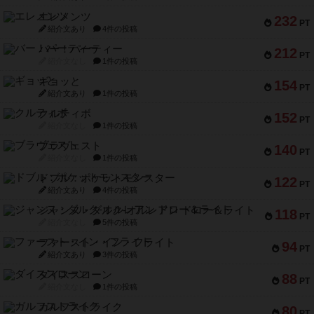
エレメンツ
232
PT
紹介文あり
4件の投稿
バー！パーティー
212
PT
紹介文なし
1件の投稿
ギョッと
154
PT
紹介文あり
1件の投稿
クルティボ
152
PT
紹介文なし
1件の投稿
ブラヴェスト
140
PT
紹介文なし
1件の投稿
ドブル：ポケットモンスター
122
PT
紹介文あり
4件の投稿
ジャンヌ・ダルク-オルレアン ドロー＆ライト
118
PT
紹介文なし
5件の投稿
ファースト・イン・フライト
94
PT
紹介文あり
3件の投稿
ダイススローン
88
PT
紹介文なし
1件の投稿
ガルフストライク
80
PT