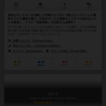
2人用
30～60分
12歳～
1件
多彩なモンスターを召喚して対戦する１対１で遊ぶカードゲーム６属
性のうち２属性を選び、30枚のデックを構築モンスターや強力なスペ
ルを駆使し、３つの「前線地形」を支配すれば勝利！
すべては神（Ｄｅｕｓ）の力を得るために―― ６属性・６人の召喚術
師が織りなす戦術×戦略×運のすべてが試される白熱の召喚バトルが始
まる！ 公式サポートサイトはこちら！ h...
加藤 ヒロノリ（Hironori Kato）
西出 ケンゴロー（Kengoro Nishide）
開田 裕治（Yuji Kaida）
カドカワ（Kadokawa）
グループSNE（Group SNE）
16
20
6
35
興味あり
経験あり
お気に入り
持ってる
ガメラ
Kaiju on the Earth Legends Gamera
6.1