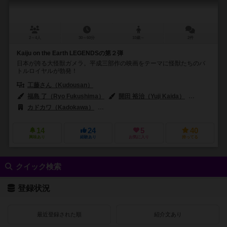
2～4人
30～60分
10歳～
2件
Kaiju on the Earth LEGENDSの第２弾
日本が誇る大怪獣ガメラ。平成三部作の映画をテーマに怪獣たちのバ
トルロイヤルが勃発！
工藤さん（Kudousan）
福島 了（Ryo Fukushima）
開田 裕治（Yuji Kaida）
中村 豪志（
カドカワ（Kadokawa）
ドロッセルマイヤー（Drosselmeyer & Co.
14
24
5
40
興味あり
経験あり
お気に入り
持ってる
クイック検索
登録状況
最近登録された順
紹介文あり