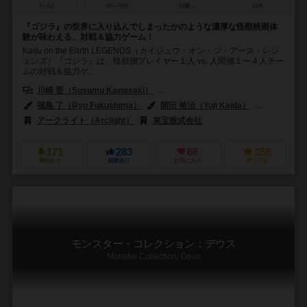
2～5人
50～70分
10歳～
11件
『ゴジラ』の世界に入り込んでしまったかのような濃厚な怪獣映画体
験が味わえる、対戦＆協力ゲーム！
Kaiju on the Earth LEGENDS（カイジュウ・オン・ジ・アース・レジ
ェンズ）『ゴジラ』は、怪獣側プレイヤー１⼈ vs. ⼈間側１〜４⼈チー
ムの対戦＆協⼒ゲ...
川崎 晋（Susumu Kawasaki）
渡辺 範明（Noriaki Watanabe）
福島 了（Ryo Fukushima）
開田 裕治（Yuji Kaida）
中村 豪志（
アークライト（Arclight）
東宝株式会社
171
283
66
356
興味あり
経験あり
お気に入り
持ってる
モンスター・コレクション：デウス
Monster Collection: Deus