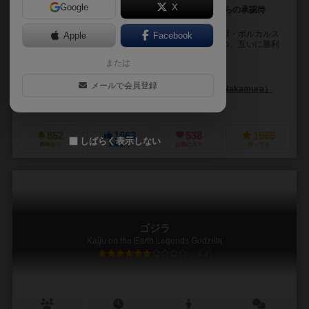
Google
X
非対称対戦ゲーム！ 怪獣VS人類（こんな時でも上からの承認待
ち！）が作り出す攻防戦！
富士の火口から突如現れ、東京を舞台に暴れまわる怪獣・ボルカルス
Apple
Facebook
からの猛攻を、怪獣災害緊急対策本部の面々が抑えつつ、互いに勝利
条件を目指していきます。 怪獣側はもうこれでもか...
または
上杉 真人（Masato Uesugi）
メールで会員登録
開田 裕治（Yuji Kaida）
中村 豪志（Takeshi Nakamura）
アークライト（Arclight）
ドロッセルマイヤー（Drosselmeyer & Co
852
1663
538
1565
しばらく表示しない
興味あり
経験あり
お気に入り
持ってる
ゴジラ
Kaiju on the Earth Legends Godzilla
6.4