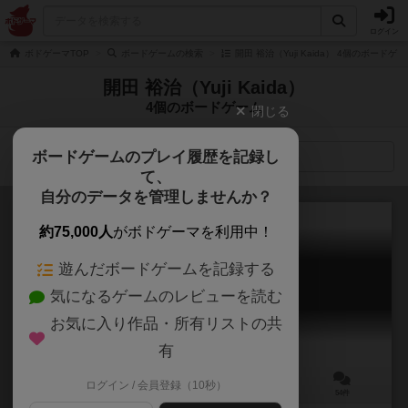
ログイン
ボドゲーマTOP
ボードゲームの検索
開田 裕治（Yuji Kaida） 4個のボードゲ
開田 裕治（Yuji Kaida）
4個のボードゲーム
閉じる
ボードゲームのプレイ履歴を記録し
検索メニュー
て、
自分のデータを管理しませんか？
約75,000人
がボドゲーマを利用中！
遊んだボードゲームを記録する
ボルカルス
気になるゲームのレビューを読む
Vulcanus
6.4
お気に入り作品・所有リストの共
有
ログイン / 会員登録（10秒）
2～4人
60～80分
10歳～
54件