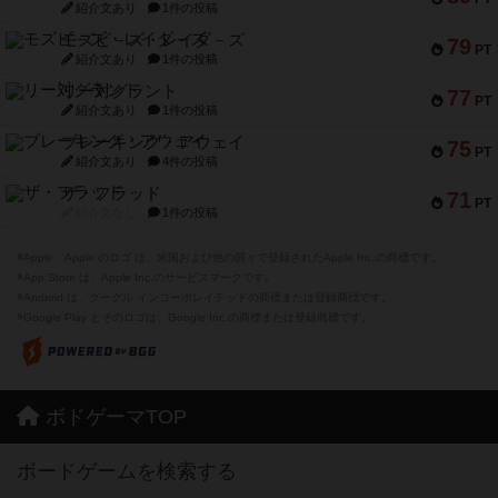
紹介文あり
1件の投稿
モズビ－ズ・レイダ－ズ
79
PT
紹介文あり
1件の投稿
リー対グラント
77
PT
紹介文あり
1件の投稿
ブレーキング・アウェイ
75
PT
紹介文あり
4件の投稿
ザ・フラッド
71
PT
紹介文なし
1件の投稿
※Apple、Apple のロゴ は、米国および他の国々で登録されたApple Inc.の商標です。
※App Store は、Apple Inc.のサービスマークです。
※Android は、グーグル インコーポレイテッドの商標または登録商標です。
※Google Play とそのロゴは、Google Inc.の商標または登録商標です。
ボドゲーマTOP
ボードゲームを検索する