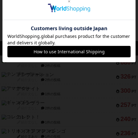
ボドゲーマのアプリ版はこちら
アクセス数 急上昇中
スチームローラーズ
686
PT
紹介文なし
2件の投稿
テンプテーション
326
PT
紹介文なし
2件の投稿
アマナイト
300
PT
紹介文なし
1件の投稿
ギャンブラー
257
PT
紹介文なし
2件の投稿
コレクト！
240
PT
紹介文なし
1件の投稿
トリオンフ ア マレンゴ
236
PT
紹介文あり
1件の投稿