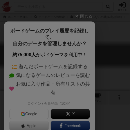
ログイン
閉じる
ボドゲーマTOP
ボードゲームの検索
赤ずきんは眠らないの通販/商品詳細
ボードゲームのプレイ履歴を記録し
て、
自分のデータを管理しませんか？
赤ずきんは眠らない
約75,000人
がボドゲーマを利用中！
Eat Me If You Can!
遊んだボードゲームを記録する
気になるゲームのレビューを読む
お気に入り作品・所有リストの共
有
10
4
33
229
トップ
画像
動画
レビュー
カフェ
ログイン / 会員登録（10秒）
Google
X
Apple
Facebook