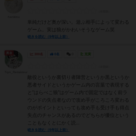
hanikinu
単純だけど奥が深い。遊ぶ相手によって変わる
ゲーム。実は狼がかわいそうなゲーム笑
続きを読む（9年以上前）
勇者
300名
0名
0
充実
Trpn_Redakteur
敵役というか裏切り者陣営というか黒というか
悪者サイドというかゲーム内の言葉で表現する
と”はらぺこ狼”はゲーム内で固定ではなく前ラ
ウンドの失点者なので攻め手がころころ変わる
のがポイントといっても攻め手も受け手も得点
失点のチャンスがあるのでどちらが優位という
こともなくとにかく読...
続きを読む（9年以上前）