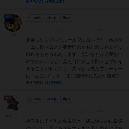
続きを読む（9年以上前）
国王
200名
0名
0
IZM
非常にシンプルなルールで面白いです．他のゲ
ームに比べると運要素強めかもしれませんが，
戦略ももちろんあります．交渉などが必要ない
のでかわいらしい見た目に反して黙々とプレイ
することが多くなり，周りから見たプレーヤー
に「面白い?」としばしば聞かれるのが難点?
続きを読む（10年弱前）
皇帝
233名
1名
0
木公ナビー
小学生の子どものお友達と一緒に遊ぶのに最適
のゲーム。子どもから大人まで楽しめるのはも