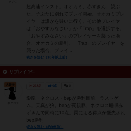
きのこ
超高速インスト。オオカミ、赤ずきん、親ぶ
た、子ぶたに別れてプレイ開始。オオカミプレ
イヤーは誰かを襲いに行く。その他プレイヤー
は「おやすみなさい」か「Trap」を選択する。
「おやすみなさい」のプレイヤーを襲った場
合、オオカミの勝利。「Trap」のプレイヤーを
襲った場合、プレイ...
続きを読む（10年以上前）
リプレイ 1件
大賢者
218名
0名
0
影龍・ネクロス・bepが勝利目前、ラストゲー
ネクロス
ム。天真が狼。bepが罠親豚、ネクロス睡眠赤
ずきんで同時に10点。罠による得点が優先され
bep勝利
続きを読む（約9年前）