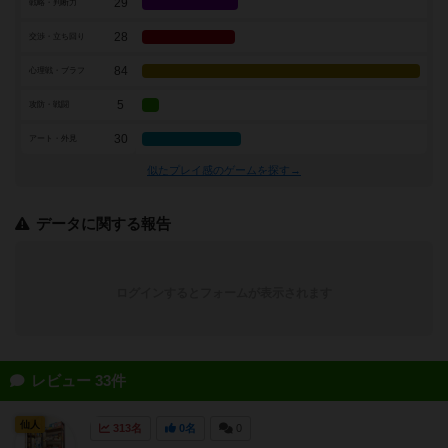
29
戦略・判断力
28
交渉・立ち回り
84
心理戦・ブラフ
5
攻防・戦闘
30
アート・外見
似たプレイ感のゲームを探す→
データに関する報告
ログインするとフォームが表示されます
レビュー 33件
仙人
313名
0名
0