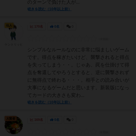
のターンで負けた人が...
続きを読む（10年以上前）
仙人
170名
0名
0
ケントリッヒ
シンプルなルールなのに非常に悩ましいゲーム
です。得点を稼ぎたいけど、襲撃されると得点
を失ってしまう・・。じゃあ、罠を仕掛けて得
点を奪還してやろうとすると、逆に襲撃されず
に無得点で終わる・・・。相手との読み合いが
大事になるゲームだと思います。新装版になっ
てカードの大きさも変わ...
続きを読む（10年以上前）
大賢者
169名
0名
0