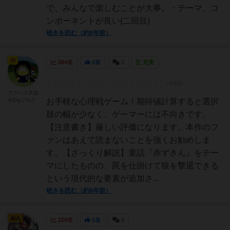
で、みんなで楽しむことが大事。・テーマ、コ
ンポーネントが良い(二回目)
続きを読む（約6年前）
神
584名
2名
0
充実
マクベス大佐
＠Digブログ
お手軽な心理戦ゲーム！期待値計算すると選択
肢の幅が少なく、ゲーマーには不向きです。
【注意書き】厳しい評価になります。本作のフ
ァンはあえて読まないことを強くお勧めしま
す。【ざっくり解説】童話『赤ずきん』をテー
マにしたものの、罠を仕掛けて狼を撃退できる
という現代的な要素が追加さ...
続きを読む（約6年前）
仙人
229名
1名
0