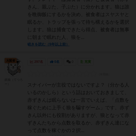
きん、親ぶた、子ぶた）に分かれます。狼は誰
を晩御飯にするかを決め、被食者はスヤスヤと
眠るか、トラップを張って待ち構えるかを選択
します。狼は捕食できたら得点、被食者は無事
に朝まで眠れた人、狼を...
続きを読む（9年以上前）
大賢者
297名
0名
0
充実
鉄狼（てつろ
ー）
スナイパーが主役ではないですよ？（分かる人
いるのかしら）という話はおいておきまして、
赤ずきんは眠らないは一言でいえば、「点数を
稼ぐために上手く狼を騙すゲーム」です。赤ず
きん以外にも役割がありますが、狼となって赤
ずきんたちから点数を取るか、赤ずきん達にな
って点数を稼ぐかの２択...