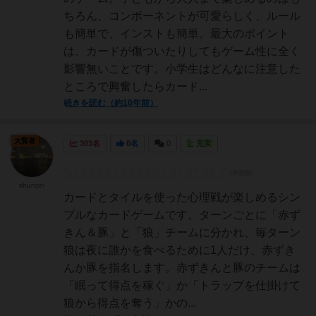
ちろん、コンポーネントが可愛らしく、ルール
も簡単で、インストも簡単。最大のポイント
は、カードが傷ついたりしてもゲーム性に全く
影響無いことです。小学生はどんなに注意した
ところで興奮したらカード...
続きを読む（約10年前）
大賢者
303名
0名
0
充実
shunzei
カードとタイルを使った心理戦が楽しめるシン
プルなカードゲームです。ターンごとに「赤ず
きん＆豚」と「狼」チームに分かれ、毎ターン
狼は夜に誰かを食べるために1人だけ、赤ずき
んか豚を指名します。赤ずきんと豚のチームは
「眠って得点を稼ぐ」か「トラップを仕掛けて
狼から得点を奪う」かの...