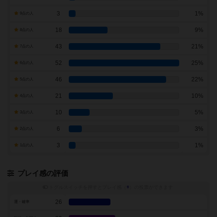
3
1%
9点の人
18
9%
8点の人
43
21%
7点の人
52
25%
6点の人
46
22%
5点の人
21
10%
4点の人
10
5%
3点の人
6
3%
2点の人
3
1%
1点の人
プレイ感の評価
トグルスイッチを押すとプレイ感（
※
）の投票ができます
26
運・確率