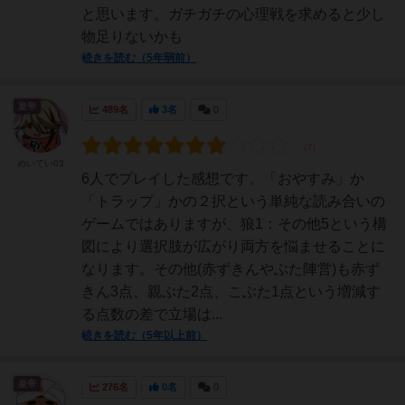
と思います。ガチガチの心理戦を求めると少し
物足りないかも
続きを読む（5年弱前）
皇帝
489名
3名
0
めいてい03
6人でプレイした感想です。「おやすみ」か
「トラップ」かの２択という単純な読み合いの
ゲームではありますが、狼1：その他5という構
図により選択肢が広がり両方を悩ませることに
なります。その他(赤ずきんやぶた陣営)も赤ず
きん3点、親ぶた2点、こぶた1点という増減す
る点数の差で立場は...
続きを読む（5年以上前）
皇帝
276名
0名
0