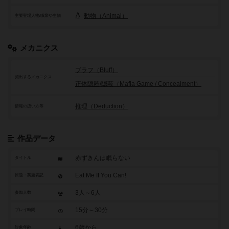
動物（Animal）
主要登場人物/職業や生物
メカニクス
ブラフ（Bluff）
頻出するメカニクス
正体隠匿/隠蔽（Mafia Game / Concealment）
推理（Deduction）
情報の扱い方等
作品データ
赤ずきんは眠らない
タイトル
Eat Me If You Can!
原題・英題表記
3人～6人
参加人数
15分～30分
プレイ時間
6歳から
対象年齢