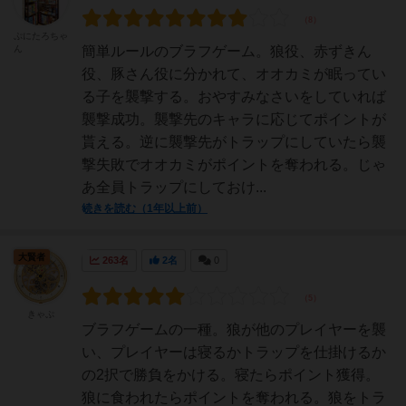
ぷにたろちゃ
ん
簡単ルールのブラフゲーム。狼役、赤ずきん
役、豚さん役に分かれて、オオカミが眠ってい
る子を襲撃する。おやすみなさいをしていれば
襲撃成功。襲撃先のキャラに応じてポイントが
貰える。逆に襲撃先がトラップにしていたら襲
撃失敗でオオカミがポイントを奪われる。じゃ
あ全員トラップにしておけ...
続きを読む（1年以上前）
大賢者
263名
2名
0
きゃぷ
ブラフゲームの一種。狼が他のプレイヤーを襲
い、プレイヤーは寝るかトラップを仕掛けるか
の2択で勝負をかける。寝たらポイント獲得。
狼に食われたらポイントを奪われる。狼をトラ