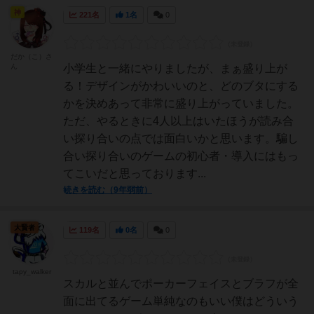
神
221名
1名
0
だか（こ）さ
ん
小学生と一緒にやりましたが、まぁ盛り上が
る！デザインがかわいいのと、どのブタにする
かを決めあって非常に盛り上がっていました。
ただ、やるときに4人以上はいたほうが読み合
い探り合いの点では面白いかと思います。騙し
合い探り合いのゲームの初心者・導入にはもっ
てこいだと思っております...
続きを読む（9年弱前）
大賢者
119名
0名
0
tapy_walker
スカルと並んでポーカーフェイスとブラフが全
面に出てるゲーム単純なのもいい僕はどういう