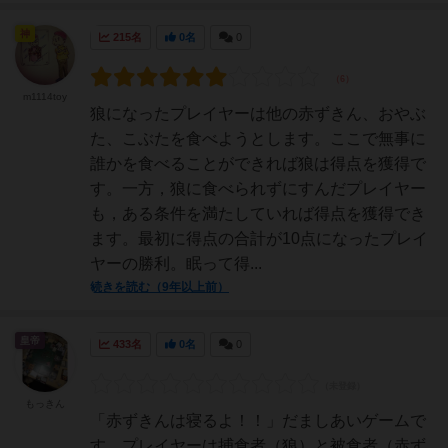
神
215名
0名
0
m1114toy
狼になったプレイヤーは他の赤ずきん、おやぶ
た、こぶたを食べようとします。ここで無事に
誰かを食べることができれば狼は得点を獲得で
す。一方，狼に食べられずにすんだプレイヤー
も，ある条件を満たしていれば得点を獲得でき
ます。最初に得点の合計が10点になったプレイ
ヤーの勝利。眠って得...
続きを読む（9年以上前）
皇帝
433名
0名
0
もっきん
「赤ずきんは寝るよ！！」だましあいゲームで
す。プレイヤーは捕食者（狼）と被食者（赤ず