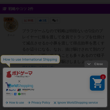
戦略やコツ 2件
大賢者
80名
1名
0
ブラフゲームなので戦略は特段ないが1位のプ
きゃぷ
レイヤーに狼を渡して全員でトラップを仕掛け
て減点させるか小豚を渡して得点効率を悪くす
るか辺りになる。なお、抜け駆けされて別のプ
レイヤーが稼いでくることも多々あるので様子
を見ながら自分も抜け駆けしましょう笑
続きを読む（1年以上前）
仙人
109名
0名
0
充実
こんにちは、杉です。今回は赤ずきんは眠らな
ChezLien
いのコツについて書いていきたいと思います。
半蔵門
ーーーーーーーーーーーーーーーーーーーーー