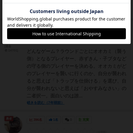
を考えてみました。１．オ...
続きを読む（6年以上前）
たまご
263名
0名
0
充実
[退会
者:14701]
どんなゲーム？ラウンドごとにオオカミ（襲う
側）となるプレイヤー、赤ずきん・子ブタなど
の守る側のプレイヤーを決める。オオカミがど
のプレイヤーを襲いに行くのか、自分が襲われ
ると思えば「トラップを仕掛ける」を選び、自
分が襲われないと思えば「おやすみなさい」の
二者択一。面白いのは誰...
続きを読む（7年弱前）
勇者
396名
1名
0
充実