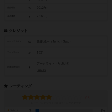
2012年～
発売時期
2,160円
参考価格
クレジット
佐藤 純一（Junichi Sato）
ゲームデザイン
152°
アートワーク
アークライト（Arclight）
関連企業/団体
Junias
レーティング
レーティングを行うには
ログイン
が必要です
3
1%
10点の人