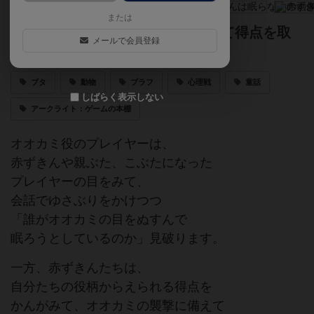
または
起きて狼に罠を仕掛ける？ 眠って得点を取
メールで会員登録
りにいく？
ブタ
動物
ブラフ
心理戦
童話
しばらく表示しない
アークライト：ゲームの本棚
オオカミ役のプレイヤーは、
赤ずきんや親ぶた、こぶたになった
プレイヤーの目をみて、
会話でゆさぶりをかけつつ
「誰がオオカミの目をぬすんで
眠ろうとしているのか」見破ります。
一方、赤ずきんたちは、
自分たちの役柄からえられる得点を
かんがみて、オオカミの襲撃に備えて