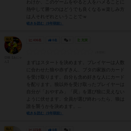
わけか、このゲームをやると人をハメることに
熱中して勝つのはどうでも良くなるｗ楽しみ方
は人それぞれということでｗ
続きを読む（9年弱前）
仙人
436名
0名
0
充実
亞猫【あにゃ
ん】
まずはスタートを決めます。プレイヤーは人数
に合わせた狼や赤ずきん、ブタの家族のカード
を受け取ります。自分も含め好きな人にカード
を配ります。狼以外を受け取ったプレイヤーは
自分が「おやすみ」「罠」を選び狼に見えない
ように伏せます。全員が選び終わったら、狼は
誰を襲うかを決めます。...
続きを読む（9年弱前）
仙人
172名
0名
0