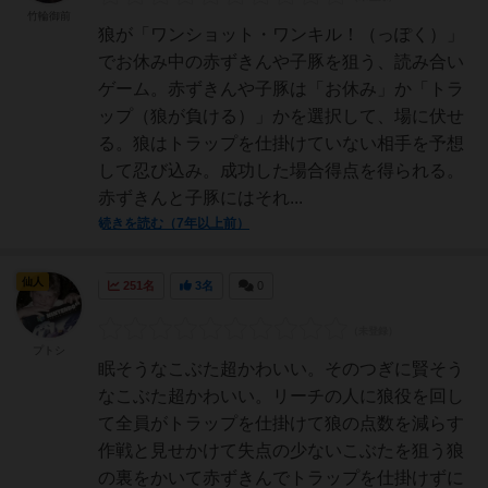
竹輪御前
狼が「ワンショット・ワンキル！（っぽく）」
でお休み中の赤ずきんや子豚を狙う、読み合い
ゲーム。赤ずきんや子豚は「お休み」か「トラ
ップ（狼が負ける）」かを選択して、場に伏せ
る。狼はトラップを仕掛けていない相手を予想
して忍び込み。成功した場合得点を得られる。
赤ずきんと子豚にはそれ...
続きを読む（7年以上前）
仙人
251名
3名
0
プトシ
眠そうなこぶた超かわいい。そのつぎに賢そう
なこぶた超かわいい。リーチの人に狼役を回し
て全員がトラップを仕掛けて狼の点数を減らす
作戦と見せかけて失点の少ないこぶたを狙う狼
の裏をかいて赤ずきんでトラップを仕掛けずに