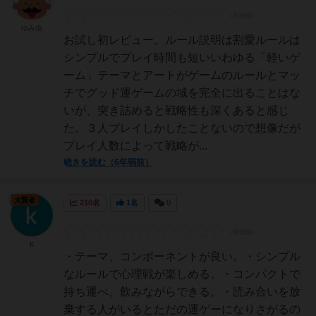
ゆみ虫
お試し初レビュー。ルール説明は割愛ルールは
シンプルでプレイ時間も短いいわゆる「軽いゲ
ーム」テーマとアートがゲームのルールとマッ
チでグッド運ゲームの域を完全に出ることはな
いが、突き詰めると戦略性も深くあると感じ
た。３人プレイしかしたことないので想像だが
プレイ人数によって戦略が...
続きを読む（6年弱前）
大賢者
210名
1名
0
K
・テーマ、コンポーネントが良い。・シンプル
なルールで心理戦が楽しめる。・コンパクトで
持ち運べ、飲みながらできる。・読み合いを放
棄する人がいるとただの運ゲーになりさがるの