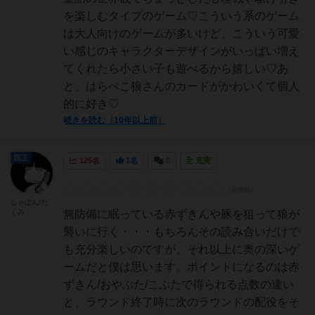
を楽しむタイプのゲーム♡こういう系のゲーム
は大人向けのゲームが多いけど、こういう可愛
い感じのキャラクターデザインがいっぱい増え
てくれたら小さい子も遊べるから嬉しい♡あ
と、はらぺこ狼さんのカードがかわいくて個人
的に好き♡
続きを読む（10年以上前）
国王
125名
1名
0
充実
しゃぼん/た
くみ
無防備に眠っている赤ずきんや豚を狙って狼が
襲いに行く・・・もちろんその読み合いだけで
も充分楽しいのですが、それ以上に奥の深いゲ
ームだと僕は思います。ポイントになるのは赤
ずきん/おやぶた/こぶたで得られる点数の違い
と、ラウンド終了時に次のラウンドの配役をそ