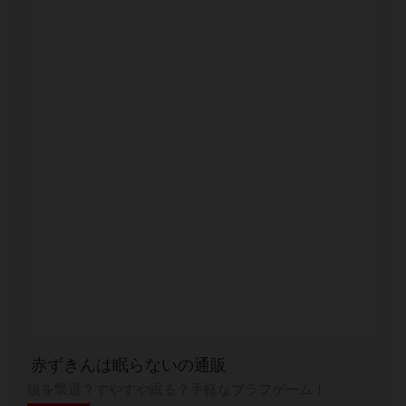
赤ずきんは眠らないの通販
狼を撃退？すやすや眠る？手軽なブラフゲーム！