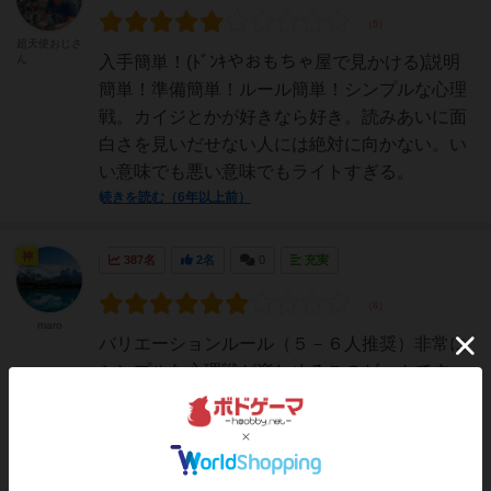
超天使おじさ
ん
入手簡単！(ﾄﾞﾝｷやおもちゃ屋で見かける)説明
簡単！準備簡単！ルール簡単！シンプルな心理
戦。カイジとかが好きなら好き。読みあいに面
白さを見いだせない人には絶対に向かない。い
い意味でも悪い意味でもライトすぎる。
続きを読む（6年以上前）
神
387名
2名
0
充実
maro
バリエーションルール（５－６人推奨）非常に
シンプルな心理戦が楽しめるこのゲームです
が、複数のプレイヤーが結託してオオカミと対
峙する状況が生じる（ゲーム後半の戦略として
必要なことが多いですが）ことに違和感を覚え
る方もいます。この間のプレイで追加のルール