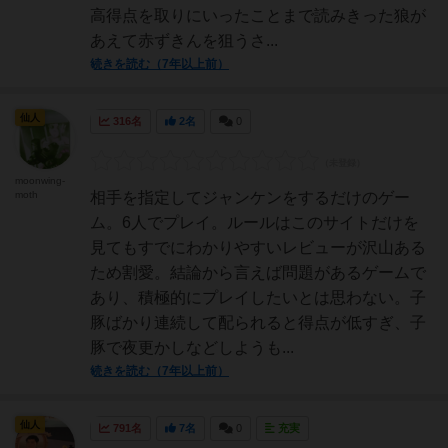
高得点を取りにいったことまで読みきった狼が
あえて赤ずきんを狙うさ...
続きを読む（7年以上前）
仙人
316名
2名
0
moonwing-
moth
相手を指定してジャンケンをするだけのゲー
ム。6人でプレイ。ルールはこのサイトだけを
見てもすでにわかりやすいレビューが沢山ある
ため割愛。結論から言えば問題があるゲームで
あり、積極的にプレイしたいとは思わない。子
豚ばかり連続して配られると得点が低すぎ、子
豚で夜更かしなどしようも...
続きを読む（7年以上前）
仙人
791名
7名
0
充実