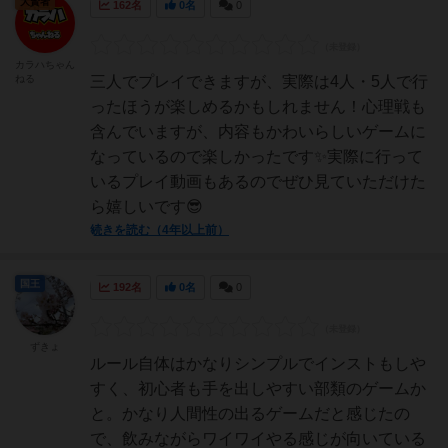
大賢者
162名
0名
0
カラハちゃん
ねる
三人でプレイできますが、実際は4人・5人で行
ったほうが楽しめるかもしれません！心理戦も
含んでいますが、内容もかわいらしいゲームに
なっているので楽しかったです✨実際に行って
いるプレイ動画もあるのでぜひ見ていただけた
ら嬉しいです😎
続きを読む（4年以上前）
国王
192名
0名
0
ずきょ
ルール自体はかなりシンプルでインストもしや
すく、初心者も手を出しやすい部類のゲームか
と。かなり人間性の出るゲームだと感じたの
で、飲みながらワイワイやる感じが向いている