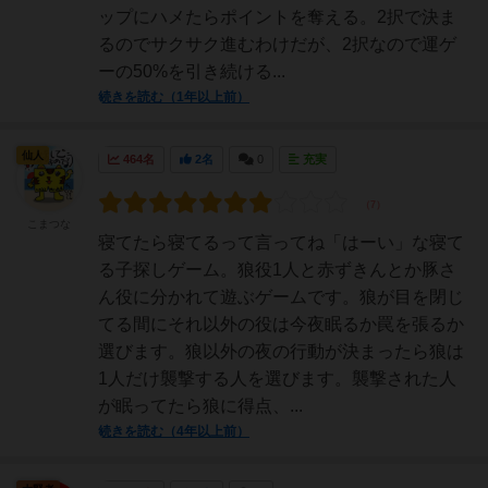
ップにハメたらポイントを奪える。2択で決ま
るのでサクサク進むわけだが、2択なので運ゲ
ーの50%を引き続ける...
続きを読む（1年以上前）
仙人
464名
2名
0
充実
こまつな
寝てたら寝てるって言ってね「はーい」な寝て
る子探しゲーム。狼役1人と赤ずきんとか豚さ
ん役に分かれて遊ぶゲームです。狼が目を閉じ
てる間にそれ以外の役は今夜眠るか罠を張るか
選びます。狼以外の夜の行動が決まったら狼は
1人だけ襲撃する人を選びます。襲撃された人
が眠ってたら狼に得点、...
続きを読む（4年以上前）