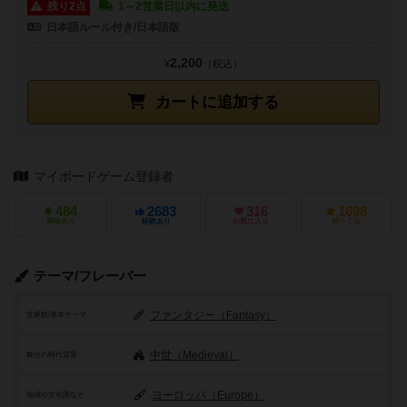
残り2点
1～2営業日以内に発送
日本語ルール付き/日本語版
2,200
¥
（税込）
カートに追加する
マイボードゲーム登録者
484
2683
316
1698
興味あり
経験あり
お気に入り
持ってる
テーマ/フレーバー
ファンタジー（Fantasy）
世界観/基本テーマ
中世（Medieval）
舞台の時代背景
ヨーロッパ（Europe）
地域や文化圏など