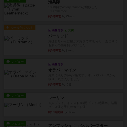
海兵隊
1988年にVictory Gamesが出版した
『Leathernec...
約9時間前
by Chaco
ルール/インスト
画像付き
充実
パーミッド
おばあちゃんは猫が大好きです!しかし、あまりに
も多くの猫を飼っているた...
約9時間前
by jurong
レビュー
画像付き
オラパ・マイン
お気に入りのplayte製です。オラパスペースから
やり、気に入りました...
約9時間前
by くみ
レビュー
マーリン
４人プレイ。インスト1時間プレイ2時間半。結構
ダイス運と手札のカード運...
約10時間前
by oliber
レビュー
アンブッシュ！：シルバースター