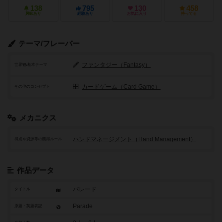
138
795
130
458
興味あり
経験あり
お気に入り
持ってる
テーマ/フレーバー
ファンタジー（Fantasy）
世界観/基本テーマ
カードゲーム（Card Game）
その他のコンセプト
メカニクス
ハンドマネージメント（Hand Management）
得点や資源等の獲得ルール
作品データ
パレード
タイトル
Parade
原題・英題表記