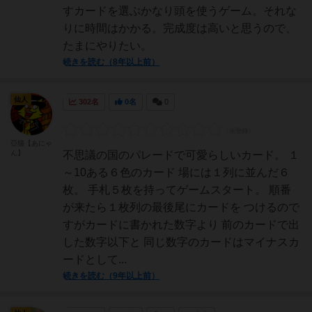
すカードを選ぶかなり頭を使うゲーム。それな
りに時間はかかる。完成度は高いと思うので、
たまにやりたい。
続きを読む（8年以上前）
仙人
302名
0名
0
亞猫【あにゃ
ん】
不思議の国のパレードで可愛らしいカード。 １
～10ある６色のカード 場には１列に並んだ６
枚。 手札５枚を持ってゲームスタート。 順番
が来たら１枚列の最後尾にカードを つけるので
すがカードに書かれた数字より 前のカードで出
した数字以下と 同じ数字のカードはマイナスカ
ードとして...
続きを読む（9年以上前）