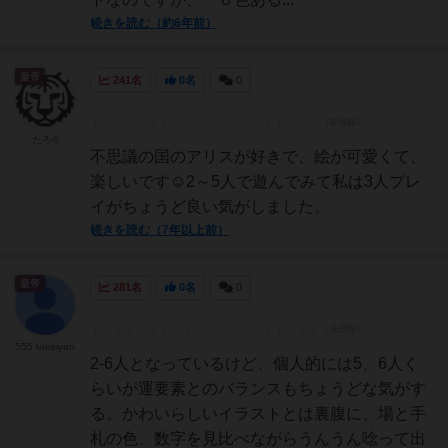
続きを読む（約6年前）
皇帝
241名
0名
0
たろ©
不思議の国のアリスが好きで、絵が可愛くて、
楽しいです☺️2～5人で遊んでみて私は3人プレ
イがちょうど良い気がしました。
続きを読む（7年以上前）
皇帝
281名
0名
0
555 takeiyan
2-6人となっているけど、個人的には5、6人く
らいが運要素とのバランスもちょうどな気がす
る。かわいらしいイラストとは裏腹に、場と手
札の色、数字を見比べながらうんうん唸って出