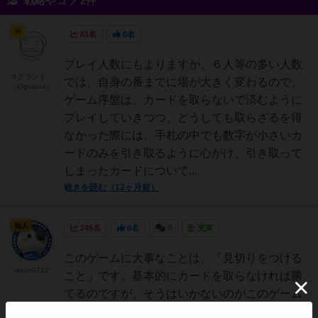
戦略やコツ 2件
神
81名
0名
プレイ人数にもよりますが、６人等の多い人数
オグランド
では、自身の番までに場が大きく変わるので、
（Oguland）
ゲーム序盤は、カードを取らないで済むように
プレイしていきつつ、どうしても取らざるを得
なかった際には、手札の中でも数字が小さいカ
ードのみを引き取るように心がけ、引き取って
しまったカードについて...
続きを読む（12ヶ月前）
仙人
245名
0名
0
充実
このゲームに大事なことは、「見切りをつける
retan0712
こと」です。基本的にカードを取らなければ勝
てるのですが、そうはいかないのがこのゲーム
です。そのため、数字の小さいカードをどんど