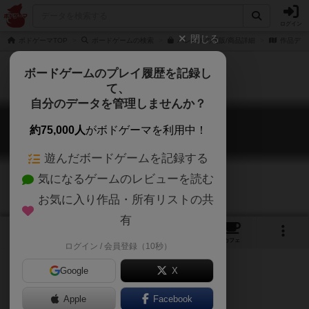
ログイン
閉じる
ボドゲーマTOP
ボードゲームの検索
パレードの通販/商品詳細
作品デー
ボードゲームのプレイ履歴を記録し
て、
自分のデータを管理しませんか？
パレード
約75,000人
がボドゲーマを利用中！
Parade
遊んだボードゲームを記録する
気になるゲームのレビューを読む
お気に入り作品・所有リストの共
有
8
7
62
トップ
画像
動画
レビュー
カフェ
ログイン / 会員登録（10秒）
Google
X
Apple
Facebook