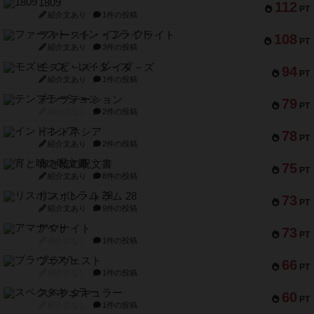
1809
112
PT
紹介文あり
1件の投稿
ファースト・イン・フライト
108
PT
紹介文あり
3件の投稿
モズビ－ズ・レイダ－ズ
94
PT
紹介文あり
1件の投稿
テンプテーション
79
PT
紹介文なし
2件の投稿
インドネシア
78
PT
紹介文あり
2件の投稿
宵と暁の呪文書
75
PT
紹介文あり
8件の投稿
リスボン・トラム 28
73
PT
紹介文あり
9件の投稿
アマナイト
73
PT
紹介文なし
1件の投稿
ブラヴェスト
66
PT
紹介文なし
1件の投稿
スペクタキュラー
60
PT
紹介文なし
1件の投稿