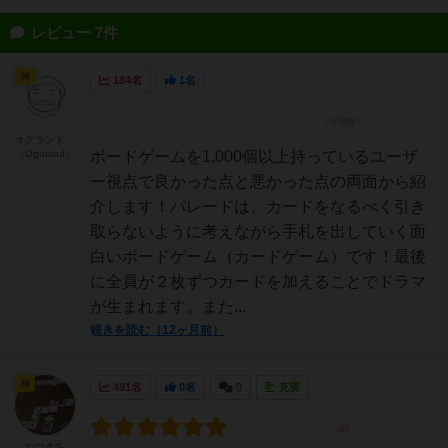
レビュー 7件
神
184名
1名
オグランド
（Oguland）
ボードゲームを1,000個以上持っているユーザ
ー視点で良かった点と悪かった点の両面から紹
介します！パレードは、カードをなるべく引き
取らないように考えながら手札を出していく面
白いボードゲーム（カードゲーム）です！最後
に全員が２枚ずつカードを加えることでドラマ
が生まれます。また...
続きを読む（12ヶ月前）
神
491名
0名
0
充実
たつきち