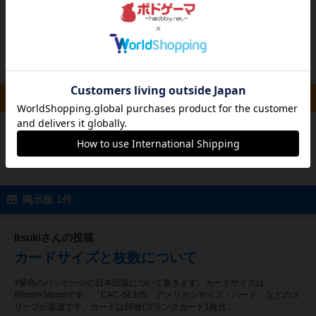
んとってしまうのも戦略の一つだと思います。
０～２位のカードは最終点に大きな影響を与え
ないので、とってしまい...
続きを読む（9年以上前）
ルール/インスト 0件
投稿を募集しています
掲示板 1件
Itsukiさんの投稿
カードサイズと枚数について
※紫色のパッケージの日本語版について書きます。カードサイズは
89mm×58mmです。「CAC-SL105 アメリカンサイズ・ハード」などのス
リーブが最適です。カードは66枚(ブランクカード1枚含...