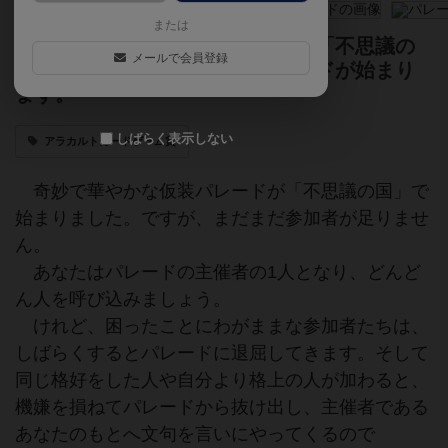
または
どんどん人を呼び込みましょう。「不思議の
メールで会員登録
国」で奇妙で華やかな仮装パレードが始まり
ます。
しばらく表示しない
アラカルトカードゲーム賞
奇妙で華やかな仮装パレードが「不思議の国」で
始まりました。ですが、まだまだ参加者が足りませ
ん。
あなたはパレードの主催者の1人となり、どんど
ん人を呼び込みましょう。
けれど、困ったことにわがままな参加者たちは、
しばらくするとパレードに退屈してきます。そして
同じ格好をした人や自分より格上の人が加わると、
機嫌を損ねてパレードから抜け出し、主催者である
あなたのもとへ文句を言いにやってくるので