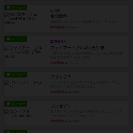
レビュー
充実
南北戦争
1983年にVictory Gamesが出版した『The Civil ...
約6時間前
by Chaco
レビュー
画像付き
ファイアー・ブルズ / 火牛陣
火牛を引き連れて敵を殲滅させる。縦か斜めで前2
列まで攻撃できるが、自分...
約8時間前
by うらまこ
レビュー
フリップ７
カードをめくるかパスをするかを決めてパスした
時のカード数字が得点になる...
約8時間前
by mob567
レビュー
コンセプト
親のプレイヤーがお題を決めて限られたヒントの
中から他のプレイヤーに当て...
約9時間前
by mob567
レビュー