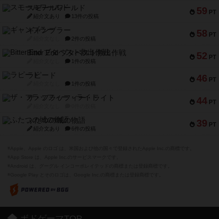
スモールワールド
59
PT
紹介文あり
13件の投稿
ギャンブラー
58
PT
紹介文なし
2件の投稿
Bitter End ブタペスト救出作戦
52
PT
紹介文なし
1件の投稿
ラピード
46
PT
紹介文なし
1件の投稿
ザ・フラッフィー・ライト
44
PT
紹介文なし
0件の投稿
ふたつの城の物語
39
PT
紹介文あり
6件の投稿
※Apple、Apple のロゴ は、米国および他の国々で登録されたApple Inc.の商標です。
※App Store は、Apple Inc.のサービスマークです。
※Android は、グーグル インコーポレイテッドの商標または登録商標です。
※Google Play とそのロゴは、Google Inc.の商標または登録商標です。
ボドゲーマTOP