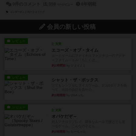
0件のコメント
358
8年弱前
ページビュー
コンポーネント/カードスリーブ
会員の新しい投稿
レビュー
充実
エコーズ・オブ・タイム
カードゲームにファイナルファンタジーのアクテ
ィブタイムバトル（もしくは...
約1時間前
by ジェイとと
レビュー
シャット・ザ・ボックス
とてもシンプルなダイスゲーム。2つのダイスを振
って、出目の合計を自分の...
約1時間前
by OSAっち
レビュー
充実
オバケだぞ～
対人アナログプレイ。簡単なルールで誰とでも遊
べるゲーム。こんなの子ども...
約3時間前
by おーちゃん