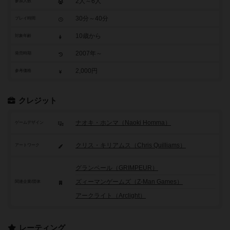
2人～6人
参加人数
30分～40分
プレイ時間
10歳から
対象年齢
2007年～
発売時期
2,000円
参考価格
クレジット
ナオキ・ホンマ（Naoki Homma）
ゲームデザイン
クリス・キリアムス（Chris Quilliams）
アートワーク
グランペール（GRIMPEUR）
ズィーマンゲームズ（Z-Man Games）
関連企業/団体
アークライト（Arclight）
レーティング