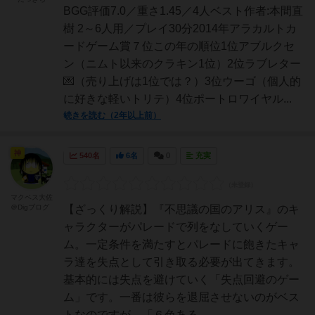
BGG評価7.0／重さ1.45／4人ベスト作者:本間直
樹 2～6人用／プレイ30分2014年アラカルトカ
ードゲーム賞７位この年の順位1位アブルクセ
ン（ニムト以来のクラキン1位）2位ラブレター
💌（売り上げは1位では？）3位ウーゴ（個人的
に好きな軽いトリテ）4位ポートロワイヤル...
続きを読む（2年以上前）
神
540名
6名
0
充実
マクベス大佐
＠Digブログ
【ざっくり解説】『不思議の国のアリス』のキ
ャラクターがパレードで列をなしていくゲー
ム。一定条件を満たすとパレードに飽きたキャ
ラ達を失点として引き取る必要が出てきます。
基本的には失点を避けていく「失点回避のゲー
ム」です。一番は彼らを退屈させないのがベス
トなのですが、「６色ある...