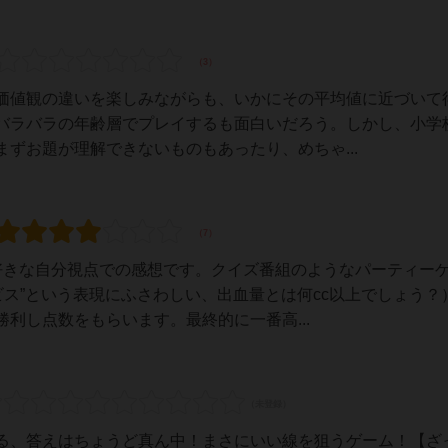
価値観の違いを楽しみながらも、いかにその平均値に近づいて
バラバラの年齢層でプレイするも面白いだろう。しかし、小学
ずお題が理解できないものもあったり、めちゃ...
好きな自分視点での感想です。クイズ番組のようなパーティー
ビス”という表現にふさわしい、出血量とは何cc以上でしょう？
利し点数をもらいます。最終的に一番高...
る、答えはちょうど真ん中！まさにいい線を狙うゲーム！【ざ