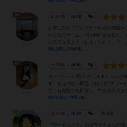
続きを読む（4年以上前）
勇者
278名
2名
0
お題に対してプレイヤー同士の感覚や
かを競うゲーム。同世代同士も良し、
の息子を交えてプレイすしたところ、ま
ピーク
続きを読む（5年弱前）
皇帝
288名
3名
0
ボードゲーム歴3年のライトゲームが
す！答えのない問題（例:"出血大サー
て、各自数字を回答し、中央値の人が勝
ショー
続きを読む（5年以上前）
神
303名
3名
0
充実
『ワードウルフ』のカワサキさんが贈