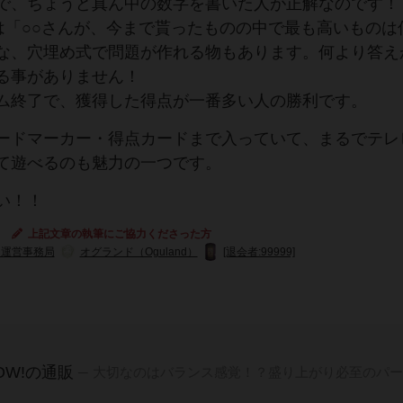
で、ちょうど真ん中の数字を書いた人が正解なのです！
は「○○さんが、今まで貰ったものの中で最も高いものは
な、穴埋め式で問題が作れる物もあります。何より答え
る事がありません！
ム終了で、獲得した得点が一番多い人の勝利です。
ードマーカー・得点カードまで入っていて、まるでテレ
て遊べるのも魅力の一つです。
い！！
上記文章の執筆にご協力くださった方
マ運営事務局
オグランド（Oguland）
[退会者:99999]
OW!の通販
大切なのはバランス感覚！？盛り上がり必至のパー