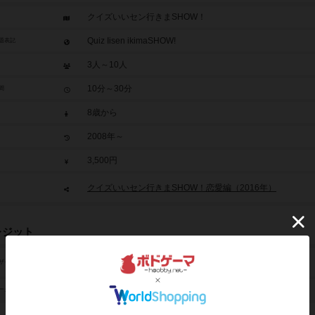
クイズいいセン行きまSHOW！
Quiz Iisen ikimaSHOW!
題表記
3人～10人
10分～30分
間
8歳から
2008年～
3,500円
クイズいいセン行きまSHOW！恋愛編（2016年）
レジット
川崎 晋（Susumu Kawasaki）
ザイン
未登録
ーク