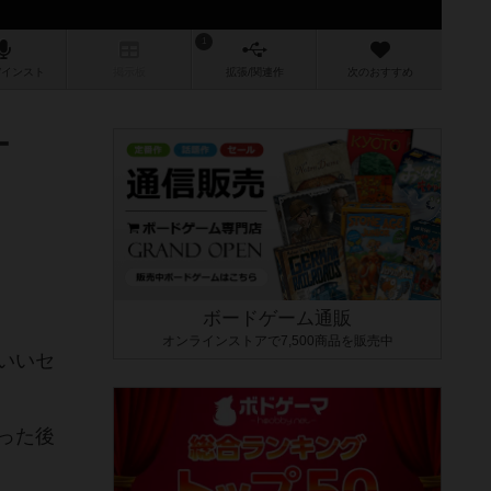
1
/インスト
掲示板
拡張/関連
作
次のおすすめ
ー
ボードゲーム通販
オンラインストアで7,500商品を販売中
いいセ
った後