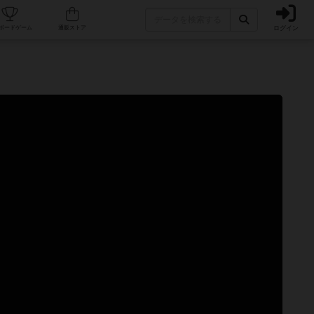
ログイン
カフェ/店舗
人気ボードゲーム
通販ストア