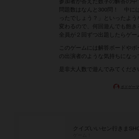
参加者が答えた数字の解答の中
問題数はなんと300問！ 中に
ったでしょう？」といったよう
変わるので、何回遊んでも飽き
全員が２回ずつ出題したらゲー
このゲームには解答ボードやボ
の出演者のような気持ちになっ
是非大人数で遊んでみてくださ
ボドゲー
クイズいいセン行きまSH
ゲーム！