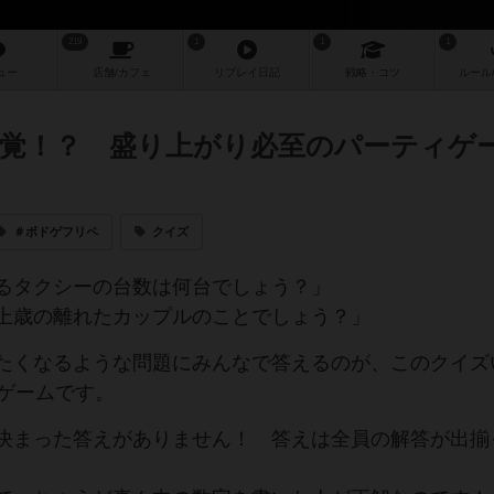
219
1
1
1
ュー
店舗/
カフェ
リプレイ
日記
戦略
・コツ
ルール
覚！？ 盛り上がり必至のパーティゲ
＃ボドゲフリペ
クイズ
るタクシーの台数は何台でしょう？」
上歳の離れたカップルのことでしょう？」
たくなるような問題にみんなで答えるのが、このクイズ
ドゲームです。
決まった答えがありません！ 答えは全員の解答が出揃