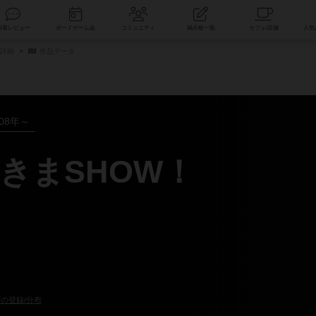
索
新着レビュー
ボードゲーム会
コミュニティ
掲示板一覧
品詳細
作品データ
008年～
きまSHOW！
の登録/分布