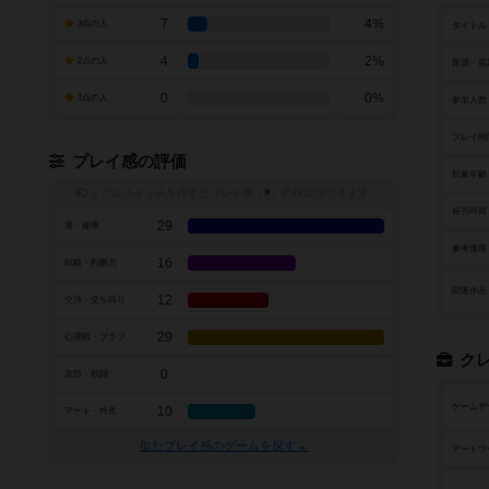
7
4%
3点の人
タイトル
4
2%
2点の人
原題・英
0
0%
1点の人
参加人数
プレイ時
プレイ感の評価
対象年齢
トグルスイッチを押すとプレイ感（
※
）の投票ができます
発売時期
29
運・確率
参考価格
16
戦略・判断力
関連作品
12
交渉・立ち回り
29
心理戦・ブラフ
ク
0
攻防・戦闘
ゲームデ
10
アート・外見
似たプレイ感のゲームを探す→
アートワ