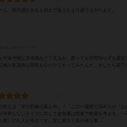
ーム。世代感がある人同士で遊ぶとより盛り上がります。
非公開に設定されたユーザー
と中途半端な達成感をどう見るか。勝っても世間知らずを露呈
て極力常識的な回答を心がけてやってみたんだ。そしたら最下
の答えは「皆の想像の真ん中」！「この一週間で日本人が『お
が存在しないクイズに対して参加者は想像で数値を考える。一
書いてた人が得点です。逆に最大と最小値を書...