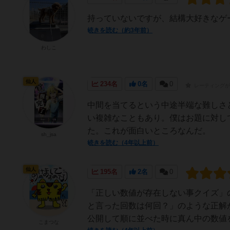
持っていないですが、結構大好きなゲ
続きを読む（約3年前）
わしこ
仙人
234名
0名
0
レーティングが
中間を当てるという中途半端な難しさ
い複雑なこともあり。僕はお題に対し
た。これが面白いところなんだ。
sh_jsa
続きを読む（4年以上前）
仙人
195名
2名
0
「正しい数値が存在しない事クイズ」
と言った回数は何回？」のような正解
公開して順に並べた時に真ん中の数値を
こまつな