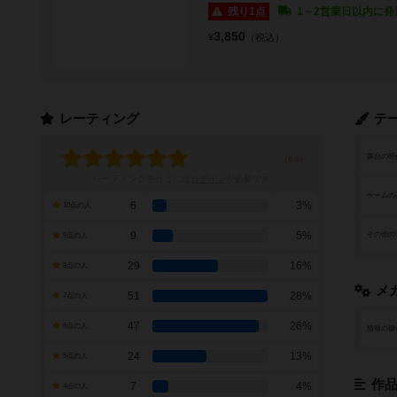
残り1点
1～2営業日以内に発
3,850
¥
（税込）
レーティング
テ
舞台の時
レーティングを行うには
ログイン
が必要です
ゲームの
6
3%
10点の人
9
5%
その他の
9点の人
29
16%
8点の人
メ
51
28%
7点の人
47
26%
6点の人
情報の扱
24
13%
5点の人
作
7
4%
4点の人