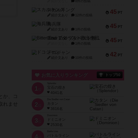
紹介文なし
8件の投稿
スカルキング
45
PT
紹介文あり
12件の投稿
海兵隊
45
PT
紹介文あり
1件の投稿
Bitter End ブタペスト救出作戦
45
PT
紹介文なし
1件の投稿
ドコジャン
42
PT
紹介文あり
10件の投稿
お気に入りランキング
トップ50
Splendor
1
宝石の煌き
位
4041名
とか、コ
Die Siedler von Catan
2
取れませ
カタン
位
3616名
Dominion
3
ドミニオン
位
2530名
Battle Line
4
バトルライン
位