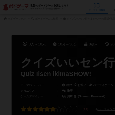
世界のボードゲームを楽しもう！
ボードゲーム専門の総合情報サイト
データベース
検
ボドゲーマTOP
ボードゲームの検索
クイズいいセン行きまSHOW!の通販/商
3人～10人
10分～30分
8歳～
2
クイズいいセン行
Quiz Iisen ikimaSHOW!
テーマ/フレーバー
：
現代
お笑い
パーティゲーム
メカニクス
：
推理
ゲームデザイナー
：
川崎 晋（Susumu Kawasaki）
レーティング