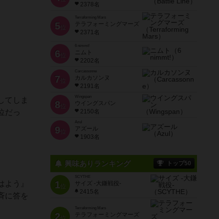
2378名
Terraforming Mars
5
テラフォーミングマーズ
位
2371名
6 nimmt!
6
ニムト
位
2202名
Carcassonne
7
カルカソンヌ
位
2191名
Wingspan
してしま
8
ウイングスパン
位
位だっ
2150名
Azul
9
アズール
位
1903名
興味ありランキング
トップ50
SCYTHE
はよう』
1
サイズ -大鎌戦役-
位
2415名
斉に答を
Terraforming Mars
2
テラフォーミングマーズ
位