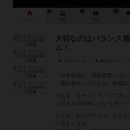
4
1
16
ゲーム
トップ
画像
動画
レビ
大切なのはバランス感
ム！
パーティゲーム
皆でワイワイ
「日本全国に、現在営業してい
「歳の差カップルとは、何歳以
そんな「えーっ！？」って言い
ン行きまSHOW！というボー
しかもこれらのクイズ、なんと
に決まります。