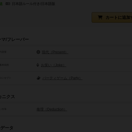
送
日本語ルール付き/日本語版
カートに追加
ーマ/フレーバー
現代（Present）
代背景
お笑い（Joke）
基本目的
パーティゲーム（Party）
コンセプト
カニクス
推理（Deduction）
い方等
品データ