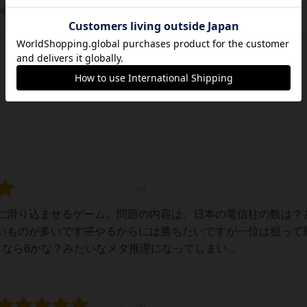
アークライト（Arclight）
/団体
スイッチゲームズ（Switch Games）
に滑り込ませるゲーム。問題の内容は、日本の電信柱の数は？
いものが多いです🤣やるからには勝ちたいですが一位は狙って
なら8かな？みたいなメタ推理になってしまい...