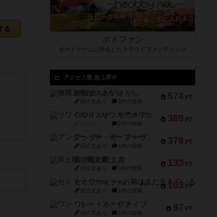
する
ボドファン
ボードゲームに特化したクラウドファンディング
アクセス数 急上昇中
無限まちがいさがし
574
PT
紹介文あり
2件の投稿
リワイルド：サウスアメリカ
389
PT
紹介文なし
2件の投稿
アンダー・ザ・テーブラー
378
PT
紹介文あり
1件の投稿
宵と暁の呪文書
133
PT
紹介文あり
8件の投稿
セミファイナル ～お前はまだ生きている～
103
PT
紹介文あり
1件の投稿
ワン・トゥ・ファイブ
97
PT
紹介文あり
1件の投稿