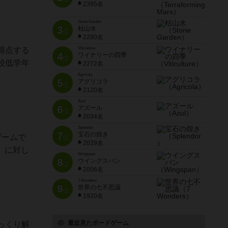
2395名
Stone Garden
3
枯山水
位
2280名
得点する
Viticulture
4
ワイナリーの四季
位
校低学年
2272名
Agricola
5
アグリコラ
位
2120名
Azul
6
アズール
位
2034名
Splendor
7
宝石の煌き
ゲームで
位
2029名
）に対し
Wingspan
8
ウイングスパン
位
2006名
7 Wonders
9
世界の七不思議
位
1920名
最近見たボードゲーム
っくり解