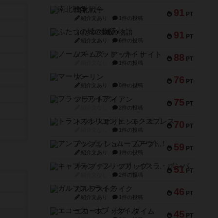
南北戦争
91
PT
紹介文あり
1件の投稿
ふたつの城の物語
91
PT
紹介文あり
6件の投稿
ノームズ・アット・ナイト
88
PT
紹介文なし
1件の投稿
マーリン
76
PT
紹介文あり
6件の投稿
フラットアイアン
75
PT
紹介文なし
2件の投稿
トランスオリエント・エクスプレス
70
PT
紹介文なし
1件の投稿
アンブッシュ！：ムーブアウト！
59
PT
紹介文あり
1件の投稿
キャプテン・フリップ：イスラ・ボンバ
51
PT
紹介文なし
2件の投稿
ガルフストライク
46
PT
紹介文あり
1件の投稿
エコーズ・オブ・タイム
45
PT