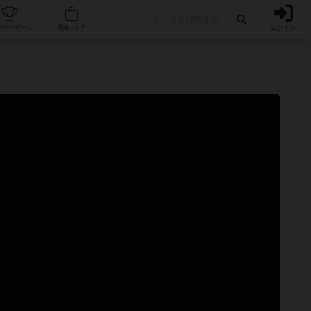
ログイン
カフェ/店舗
人気ボードゲーム
通販ストア