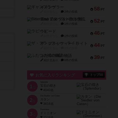
ギャンブラー
58
PT
紹介文なし
2件の投稿
Bitter End ブタペスト救出作戦
52
PT
紹介文なし
1件の投稿
ラピード
46
PT
紹介文なし
1件の投稿
ザ・フラッフィー・ライト
44
PT
紹介文なし
0件の投稿
ふたつの城の物語
39
PT
紹介文あり
6件の投稿
お気に入りランキング
トップ50
Splendor
1
宝石の煌き
位
4040名
Die Siedler von Catan
2
カタン
位
3616名
Dominion
3
ドミニオン
位
2528名