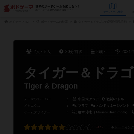
世界のボードゲームを楽しもう！
ボードゲーム専門の総合情報サイト
データベース
検
ボドゲーマTOP
ボードゲームの検索
タイガー＆ドラゴンの通販/商品詳細
2人～5人
20分前後
8歳～
2021
タイガー＆ドラゴ
Tiger & Dragon
テーマ/フレーバー
：
中国/東アジア
戦闘/バトル
メカニクス
：
ブラフ
ハンドマネージメント
ゲームデザイナー
：
橋本 淳志（Atsushi Hashimoto）
レーティング