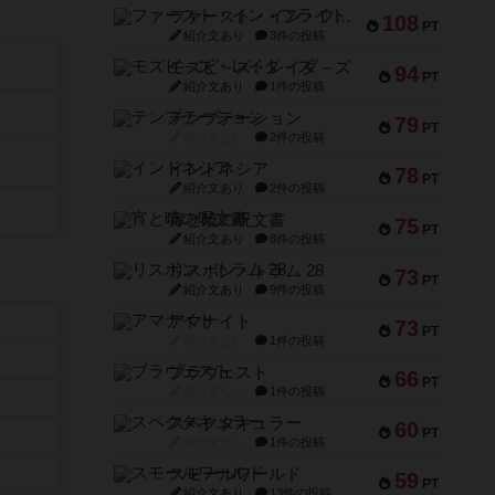
ファースト・イン・フライト
108
PT
紹介文あり
3件の投稿
モズビ－ズ・レイダ－ズ
94
PT
紹介文あり
1件の投稿
テンプテーション
79
PT
紹介文なし
2件の投稿
インドネシア
78
PT
紹介文あり
2件の投稿
宵と暁の呪文書
75
PT
紹介文あり
8件の投稿
リスボン・トラム 28
73
PT
紹介文あり
9件の投稿
アマナイト
73
PT
紹介文なし
1件の投稿
ブラヴェスト
66
PT
紹介文なし
1件の投稿
スペクタキュラー
60
PT
紹介文なし
1件の投稿
スモールワールド
59
PT
紹介文あり
13件の投稿