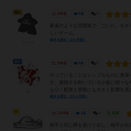
仙人
108名
0名
0
麻雀のような雰囲気で「ごいた」をす
しいゲーム。
続きを読む（2ヶ月前）
ジョジョ
国王
306名
0名
0
やっていることはシンプルなのに奥深
す。複雑さを削いでいるが故に様々な
も◎！配牌と席順にも大きく影響を受け
KC
続きを読む（11ヶ月前）
神
1154名
1名
0
充実
相手と同じ牌を受けて出し、相手が出