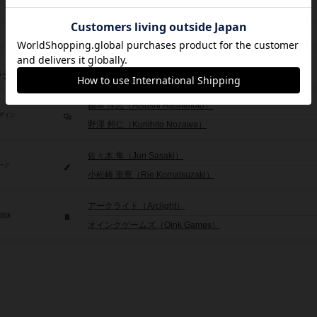
2021年～
3,850円
レジット
橋本 淳志（Atsushi Hashimoto）
ザイン
野澤 邦仁（Kunihito Nozawa）
佐々木 隼（Jun Sasaki）
ーク
小松崎 里恵（Rie Komatsuzaki）
アークライト（Arclight）
/団体
オインクゲームズ（Oink Games）