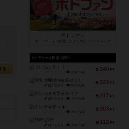
ボドファン
ボードゲームに特化したクラウドファンディング
ループ
アクセス数 急上昇中
コレクト！
340
する
PT
紹介文なし
1件の投稿
無限まちがいさがし
322
PT
紹介文あり
2件の投稿
ガルフストライク
217
PT
紹介文あり
1件の投稿
クルティボ
203
PT
紹介文なし
1件の投稿
1809
112
PT
紹介文あり
1件の投稿