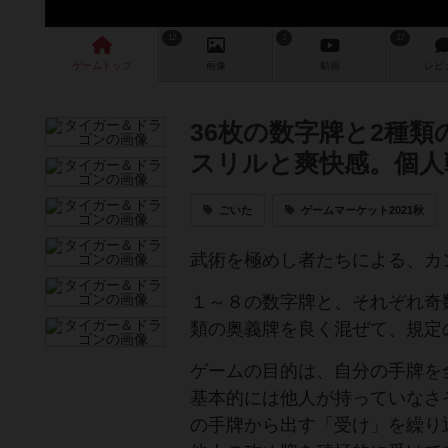
12
3
37
ゲーム
トップ
画像
動画
レビ
36枚の数字牌と2種
スリルと爽快感。個人
ごいた
ゲームマーケット2021秋
武術を極めし者たちによる、カ
１～８の数字牌と、それぞれ奇
類の奥義牌を良く混ぜて、規定
ゲームの目的は、自分の手牌を
基本的には他人が持っていなさ
の手牌から出す「受け」を繰り