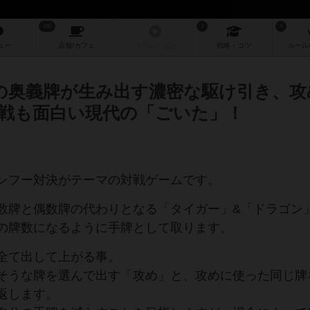
240
1
4
ュー
店舗/
カフェ
リプレイ
日記
戦略
・コツ
ルール
類の奥義牌が生み出す濃密な駆け引き、攻
戦も面白い現代の「ごいた」！
ンフー対決がテーマの対戦ゲームです。
数牌と偶数牌の代わりとなる「タイガー」&「ドラゴン
の牌数になるように手牌として取ります。
全て出して上がる事。
そうな牌を選んで出す「攻め」と、攻めに使った同じ牌
返します。