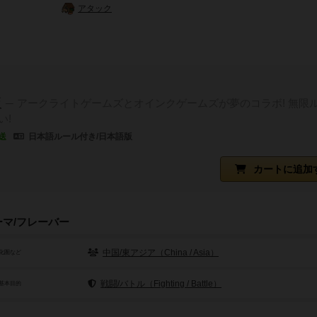
アタック
販
アークライトゲームズとオインクゲームズが夢のコラボ! 無限
い!
送
日本語ルール付き/日本語版
カートに追加
ーマ/フレーバー
中国/東アジア（China / Asia）
化圏など
戦闘/バトル（Fighting / Battle）
基本目的