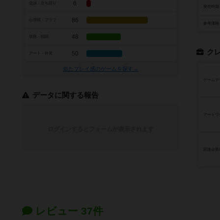
6
交渉・立ち回り
発売時期
86
心理戦・ブラフ
参考価格
48
攻防・戦闘
ク
50
アート・外見
似たプレイ感のゲームを探す→
ゲームデ
データに関する報告
アートワ
ログインするとフォームが表示されます
関連企業
レビュー 37件