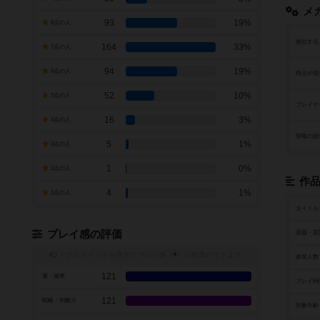
メ
93
19%
8点の人
頻出する
164
33%
7点の人
94
19%
6点の人
得点や資
52
10%
5点の人
プレイヤ
16
3%
4点の人
情報の扱
5
1%
3点の人
1
0%
2点の人
作
4
1%
1点の人
タイトル
プレイ感の評価
原題・英
トグルスイッチを押すとプレイ感（
※
）の投票ができます
参加人数
121
運・確率
プレイ時
121
戦略・判断力
対象年齢