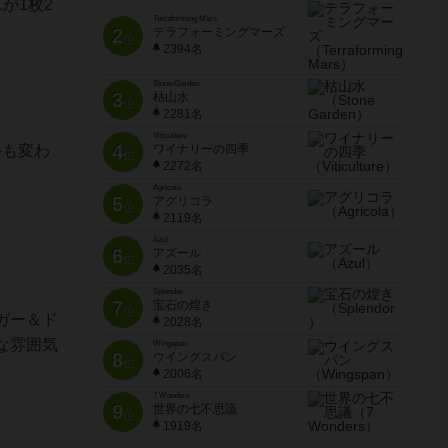
が1枚2
Terraforming Mars
2
テラフォーミングマーズ
位
2394名
Stone Garden
3
枯山水
位
2281名
Viticulture
4
ルも変わ
ワイナリーの四季
位
2272名
Agricola
5
アグリコラ
位
2119名
Azul
6
アズール
位
2035名
Splendor
7
宝石の煌き
位
ガー＆ド
2028名
な雰囲気
Wingspan
8
ウイングスパン
位
2006名
7 Wonders
9
世界の七不思議
位
1919名