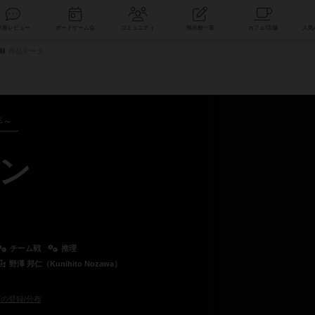
索
新着レビュー
ボードゲーム会
コミュニティ
掲示板一覧
作品データ
年～
ン
チーム戦
推理
野澤 邦仁（Kunihito Nozawa）
の登録/分布