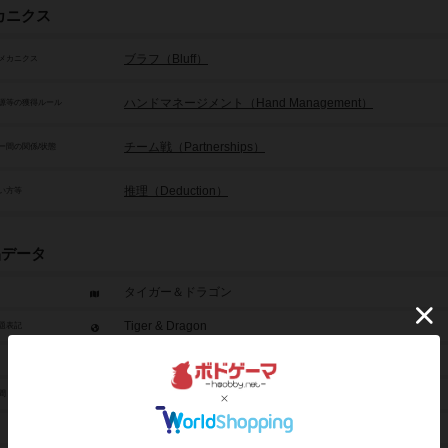
カニクス
ブラフ（Bluff）
メカニクス
ハンドマネージメント（Hand Management）
源等の獲得ルール
チーム戦（Partnerships）
ー間の関係/状態
推理（Deduction）
い方等
品データ
タイガー＆ドラゴン
Tiger & Dragon
題表記
2人～5人
20分前後
間
8歳から