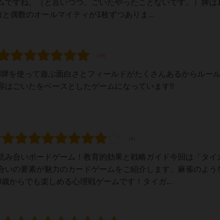
ムですね。（と言いつつ、ごいたやったことないです。）牌は1
と偶数のオールマイティが1枚ずつありま...
!!牌を使って遊ぶ面白さとフィールドがたくさんあるからルー
はごいたをベースとしたゲームになっています!!
読み合いボードゲーム！教育的効果と戦略ガイド今回は「タイ
合いの要素が魅力のカードゲームをご紹介します。麻雀のよう
歳からでも楽しめる心理戦ゲームです！タイガ...