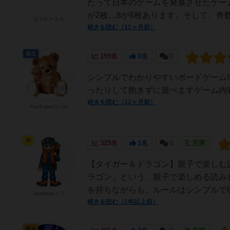
たって日本のゲームを発展させたゲー
が2枚…8が8枚あります。そして、奇数
はぐれメタル
続きを読む（11ヶ月前）
国王
159名
0名
0
シンプルでわかりやすいボードゲーム
ったりして飽きずに遊べますゲーム内容
続きを読む（12ヶ月前）
YouTuberスバル
神
329名
1名
0
充実
【タイガー＆ドラゴン】親子で楽しむ
ラゴン」という、親子で楽しめる読み
を持ちながらも、ルールはシンプルで8
Jampopoノブ
続きを読む（1年以上前）
仙人