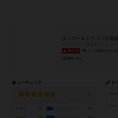
タイガー＆ドラゴンの通
するスリルと爽快感がたまらな
残り1点
1～2営業日以内に発
3,850
¥
（税込）
レーティング
テ
地域や文
レーティングを行うには
ログイン
が必要です
ゲームの
32
6%
10点の人
39
8%
9点の人