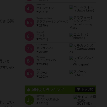
Battle Line
4
バトルライン
位
2377名
Terraforming Mars
できる楽
5
テラフォーミングマーズ
位
2370名
6 nimmt!
6
ニムト
位
2201名
Carcassonne
7
カルカソンヌ
位
2190名
Wingspan
8
ウイングスパン
思いま
位
2149名
やすいの
Azul
9
アズール
位
1903名
興味ありランキング
トップ50
SCYTHE
1
サイズ -大鎌戦役-
位
す。ごい
2415名