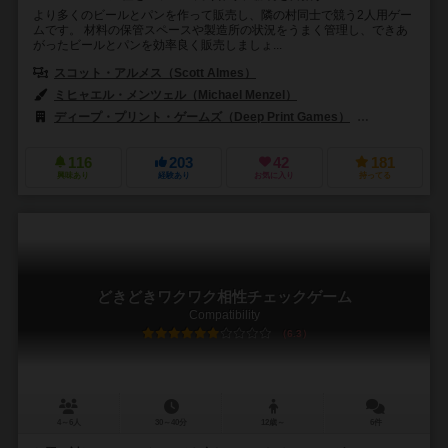
より多くのビールとパンを作って販売し、隣の村同士で競う2人用ゲー
ムです。 材料の保管スペースや製造所の状況をうまく管理し、できあ
がったビールとパンを効率良く販売しましょ...
スコット・アルメス（Scott Almes）
ミヒャエル・メンツェル（Michael Menzel）
ディープ・プリント・ゲームズ（Deep Print Games）
999ゲームズ
116
203
42
181
興味あり
経験あり
お気に入り
持ってる
どきどきワクワク相性チェックゲーム
Compatibility
6.3
4～6人
30～40分
12歳～
6件