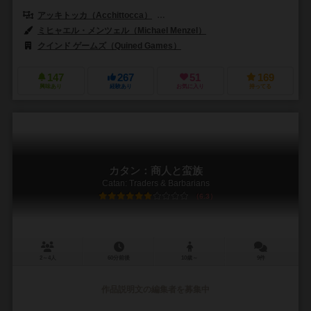
アッキトッカ（Acchittocca）
フラミニア・バラジーニ（Flaminia Br
ミヒャエル・メンツェル（Michael Menzel）
クインド ゲームズ（Quined Games）
147
267
51
169
興味あり
経験あり
お気に入り
持ってる
カタン：商人と蛮族
Catan: Traders & Barbarians
6.3
2～4人
60分前後
10歳～
9件
作品説明文の編集者を募集中