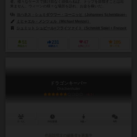
者。様々なケースで抜け目なく頑張らねば、トップを目指すことは出
来ません。ウィーンの様々な場所を訪れ、お金を稼いだ...
ヨハネス・シュミダウワー・コーニッヒ（Johannes Schmidauer-Köni
ミヒャエル・メンツェル（Michael Menzel）
シュミット シュピール+フライツァイト（Schmidt Spiel + Freizeit）
51
231
47
105
興味あり
経験あり
お気に入り
持ってる
ドラゴンキーパー
Drachenhuter
6.5
2～4人
20分前後
8歳～
8件
作品説明文の編集者を募集中