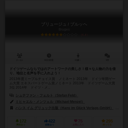
ブリュージュ / ブルッヘ
Bruges
6.4
2～4人
60分前後
10歳～
9件
ドイツゲームならではのアートワークの美しさ！様々な人物の力を借
り、地位と名声を手に入れよう！
2013年度ミープルチョイス賞 ノミネート 2013年 ドイツ年間ゲー
ム大賞 エキスパートゲーム賞ノミネート 2013年 ドイツゲーム大賞
3位 2014年 ドイツ・メ...
シュテファン・フェルト（Stefan Feld）
ミヒャエル・メンツェル（Michael Menzel）
ハンス イム グリュック出版（Hans im Glück Verlags-GmbH）
アー
172
422
75
295
興味あり
経験あり
お気に入り
持ってる