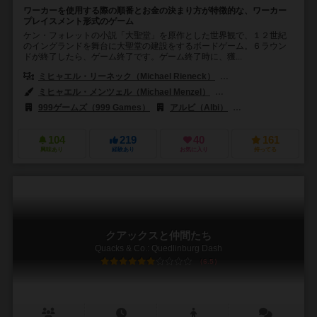
ワーカーを使用する際の順番とお金の決まり方が特徴的な、ワーカー
プレイスメント形式のゲーム
ケン・フォレットの小説「大聖堂」を原作とした世界観で、１２世紀
のイングランドを舞台に大聖堂の建設をするボードゲーム。６ラウン
ドが終了したら、ゲーム終了です。ゲーム終了時に、獲...
ミヒャエル・リーネック（Michael Rieneck）
シュテファン・シュタドラ
ミヒャエル・メンツェル（Michael Menzel）
アンケ・ポフル（Anke 
999ゲームズ（999 Games）
アルビ（Albi）
キャプレン（Capp
104
219
40
161
興味あり
経験あり
お気に入り
持ってる
クアックスと仲間たち
Quacks & Co.: Quedlinburg Dash
6.5