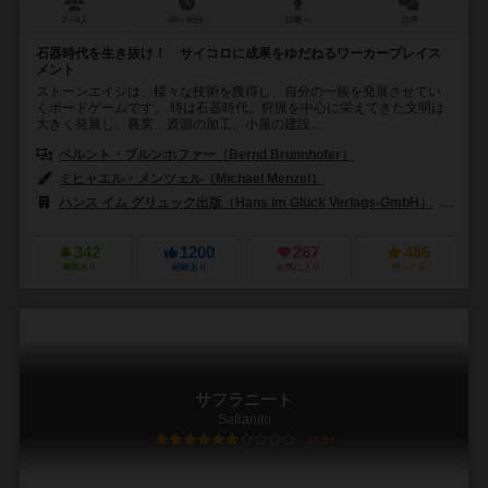
2～4人
60～90分
10歳～
21件
石器時代を生き抜け！ サイコロに成果をゆだねるワーカープレイス
メント
ストーンエイジは、様々な技術を獲得し、自分の一族を発展させてい
くボードゲームです。 時は石器時代。狩猟を中心に栄えてきた文明は
大きく発展し、農業、資源の加工、小屋の建設...
ベルント・ブルンホファー（Bernd Brunnhofer）
ミヒャエル・メンツェル（Michael Menzel）
ハンス イム グリュック出版（Hans im Glück Verlags-GmbH）
99
342
1200
267
486
興味あり
経験あり
お気に入り
持ってる
サフラニート
Safranito
6.5