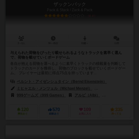
ザックンパック
Pack & Stack / Zack & Pack
6.4
2～6人
30～45分
10歳～
11件
与えられた荷物をぴったり載せられるようなトラックを素早く選ん
で、荷物を載せていくボードゲーム
各自が抱える荷物を運べるように素早くトラックの積載量を判断して
トラックのカードを獲得し、荷物のブロックを載せていくボードゲー
ム。 プレイヤーは最初に得点75点を持っています...
ベルント・アイゼンシュタイン（Bernd Eisenstein）
ミヒャエル・メンツェル（Michael Menzel）
アンケ・ポフル（Anke 
999ゲームズ（999 Games）
アルビ（Albi）
コンペト・マレクトイ（
120
570
109
335
興味あり
経験あり
お気に入り
持ってる