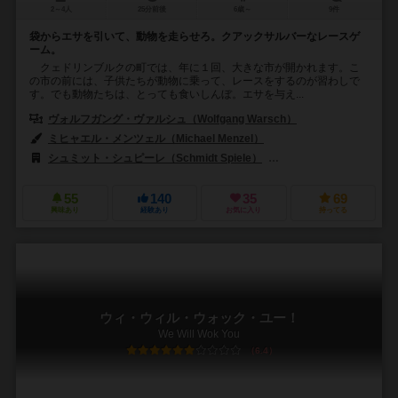
2～4人
25分前後
6歳～
9件
袋からエサを引いて、動物を走らせろ。クアックサルバーなレースゲ
ーム。
クェドリンブルクの町では、年に１回、大きな市が開かれます。こ
の市の前には、子供たちが動物に乗って、レースをするのが習わしで
す。でも動物たちは、とっても食いしんぼ。エサを与え...
ヴォルフガング・ヴァルシュ（Wolfgang Warsch）
ミヒャエル・メンツェル（Michael Menzel）
シュミット・シュピーレ（Schmidt Spiele）
CMYK（CMYK）
55
140
35
69
興味あり
経験あり
お気に入り
持ってる
ウィ・ウィル・ウォック・ユー！
We Will Wok You
6.4