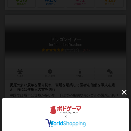
176
270
71
209
興味あり
経験あり
お気に入り
持ってる
ドラゴンイヤー
Im Jahr des Drachen
6.3
2～5人
75～100分
12歳～
10件
災厄の多い辰年を乗り切れ 宮廷を増築して医者を僧侶を軍人を雇
え 時には使用人の首を切れ
中国では辰年は災厄が多い年、干ばつや疫病やモンゴルの襲来があり
ます。 あなたは宮廷官僚となり、人を雇って働かせ、この年を乗り切
りましょう。 手番順の取合い、やりたいアクシ...
シュテファン・フェルト（Stefan Feld）
ハラルド・リースケ（Harald Lieske）
ミヒャエル・メンツェル（Micha
アレア（Alea）
ラベンスバーガー（Ravensburger Spieleverlag 