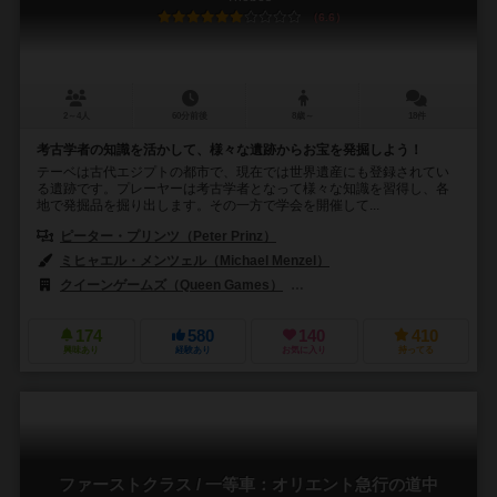
6.6
2～4人
60分前後
8歳～
18件
考古学者の知識を活かして、様々な遺跡からお宝を発掘しよう！
テーベは古代エジプトの都市で、現在では世界遺産にも登録されてい
る遺跡です。プレーヤーは考古学者となって様々な知識を習得し、各
地で発掘品を掘り出します。その一方で学会を開催して...
ピーター・プリンツ（Peter Prinz）
ミヒャエル・メンツェル（Michael Menzel）
クイーンゲームズ（Queen Games）
アークライト（Arclight）
174
580
140
410
興味あり
経験あり
お気に入り
持ってる
ファーストクラス / 一等車：オリエント急行の道中