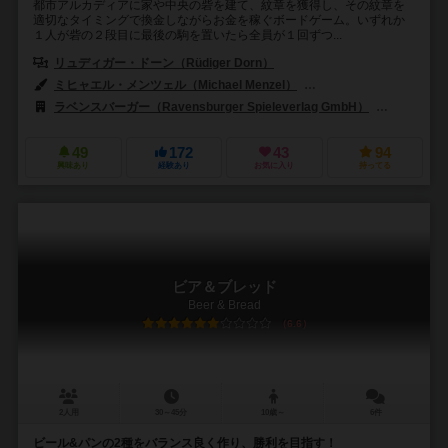
都市アルカディアに家や中央の砦を建て、紋章を獲得し、その紋章を
適切なタイミングで換金しながらお金を稼ぐボードゲーム。いずれか
１人が砦の２段目に最後の駒を置いたら全員が１回ずつ...
リュディガー・ドーン（Rüdiger Dorn）
ミヒャエル・メンツェル（Michael Menzel）
ウォルター・ペッパール（W
ラベンスバーガー（Ravensburger Spieleverlag GmbH）
リオ グラ
49
172
43
94
興味あり
経験あり
お気に入り
持ってる
ビア＆ブレッド
Beer & Bread
6.6
2人用
30～45分
10歳～
6件
ビール&パンの2種をバランス良く作り、勝利を目指す！