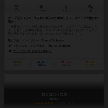
2～4人
30～45分
10歳～
7件
チップを投げ入れ、香辛料の購入権を獲得しよう。スパイス売場は戦
場だ！
必要なスパイスを買い集めるゲームです。このスパイス店には、ち
ょっとおかしな風習があり、皿にパンのかけらを投げ入れることで、
購入権を得るそうです。ライバルのパンを叩き出して、...
マルコ・トイブナー（Marco Teubner）
ミヒャエル・メンツェル（Michael Menzel）
ツォッホ出版（Zoch Verlag）
198
645
169
275
興味あり
経験あり
お気に入り
持ってる
ロココの仕立屋
Rococo
6.7