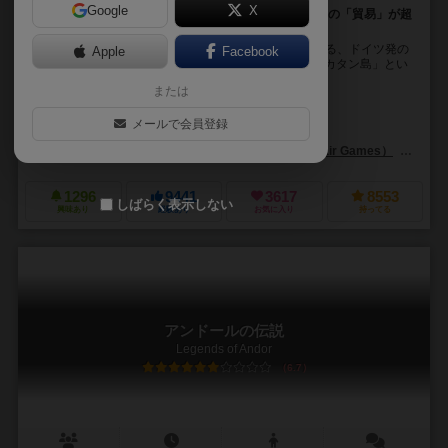
Google
X
無人島の開拓競争！5つの資源をめぐったプレイヤー間の「貿易」が超
おもしろい！
世界のボードゲームの中で2000万個以上の販売数を誇る、ドイツ発の
Apple
Facebook
大ヒットゲームです。 「カタンの開拓者たち」は、「カタン島」とい
う無人島を舞台に、3～4名のプレイヤー...
または
クラウス・トイバー（Klaus Teuber）
メールで会員登録
ミヒャエル・メンツェル（Michael Menzel）
ジーピー（GP）
メイフェア ゲームズ（Mayfair Games）
カプ
1296
9441
3617
8553
しばらく表示しない
興味あり
経験あり
お気に入り
持ってる
アンドールの伝説
Legends of Andor
6.7