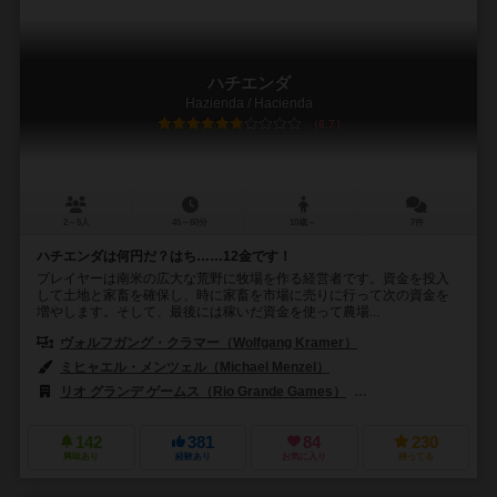
ハチエンダ
Hazienda / Hacienda
6.7
2～5人
45～60分
10歳～
7件
ハチエンダは何円だ？はち……12金です！
プレイヤーは南米の広大な荒野に牧場を作る経営者です。資金を投入
して土地と家畜を確保し、時に家畜を市場に売りに行って次の資金を
増やします。そして、最後には稼いだ資金を使って農場...
ヴォルフガング・クラマー（Wolfgang Kramer）
ミヒャエル・メンツェル（Michael Menzel）
リオ グランデ ゲームス（Rio Grande Games）
ハンス イム グリュック出
142
381
84
230
興味あり
経験あり
お気に入り
持ってる