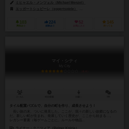
ミヒャエル・メンツェル（Michael Menzel）
エッガートシュピーレ（eggertspiele）
ギガミック（Gigamic）
103
224
52
145
興味あり
経験あり
お気に入り
持ってる
マイ・シティ
My City
6.6
2～4人
45分前後
10歳～
7件
タイル配置パズルで、自分の町を作り、成長させよう！
長い旅の末、ついに発見した。ここが、我々の新しい故郷になるの
だ。新しい町が生まれ、発展していく歴史が、ここから始まる…。
レガシー要素（毎ゲームごとに、ルールや物品...
ライナー・クニツィア（Reiner Knizia）