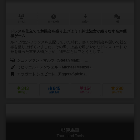
2～5人
60～120分
12歳～
7件
ドレスを仕立てて舞踏会を盛り上げよう！紳士淑女が織りなす名声獲
得ゲーム
ルイ15世がフランスを支配していた時代。多くの舞踏会を開いて社交
界を盛り上げていました。その際、上品で煌びやかなドレスコードで
身を纏った重要人物たちが、我先にと目立とうとして...
シュテファン・マルツ（Stefan Malz）
ルイス・マルツ（Louis Mal
ミヒャエル・メンツェル（Michael Menzel）
エッガート シュピーレ（Eggert-Spiele）
アークライト（Arclight）
343
645
154
290
興味あり
経験あり
お気に入り
持ってる
郵便馬車
Thurn and Taxis