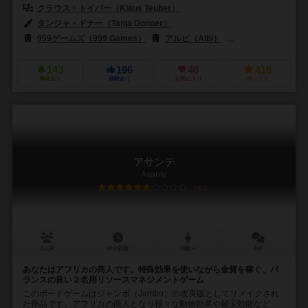
クラウス・トイバー（Klaus Teuber）
タンジャ・ドナー（Tanja Donner）
ミヒャエル・メンツェル（Michael
999ゲームズ（999 Games）
アルビ（Albi）
デヴィル（Devir
143
196
48
418
興味あり
経験あり
お気に入り
持ってる
アサンテ
Asante
6.2
2人用
40分前後
10歳～
8件
あなたはアフリカの商人です。特殊効果を使いながら金貨を稼ぐ、バ
ランスの良い２名用リソースマネジメントゲーム
このボードゲームはジャンボ（Jambo）の改良版としてリメイクされ
た作品です。アフリカの商人となり様々な動物効果や秘宝効能など