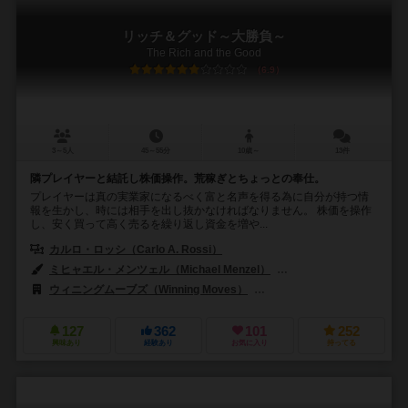
リッチ＆グッド～大勝負～
The Rich and the Good
6.9
3～5人
45～55分
10歳～
13件
隣プレイヤーと結託し株価操作。荒稼ぎとちょっとの奉仕。
プレイヤーは真の実業家になるべく富と名声を得る為に自分が持つ情
報を生かし、時には相手を出し抜かなければなりません。 株価を操作
し、安く買って高く売るを繰り返し資金を増や...
カルロ・ロッシ（Carlo A. Rossi）
ミヒャエル・メンツェル（Michael Menzel）
クリストフ・ティッシュ（Ch
ウィニングムーブズ（Winning Moves）
アレス・ゲームズ（Ares G
127
362
101
252
興味あり
経験あり
お気に入り
持ってる