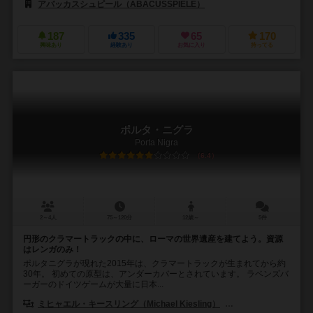
アバッカスシュピール（ABACUSSPIELE）
187
335
65
170
興味あり
経験あり
お気に入り
持ってる
ポルタ・ニグラ
Porta Nigra
6.4
2～4人
75～120分
12歳～
5件
円形のクラマートラックの中に、ローマの世界遺産を建てよう。資源
はレンガのみ！
ポルタニグラが現れた2015年は、クラマートラックが生まれてから約
30年。 初めての原型は、アンダーカバーとされています。 ラベンズバ
ーガーのドイツゲームが大量に日本...
ミヒャエル・キースリング（Michael Kiesling）
ヴォルフガング・クラマ