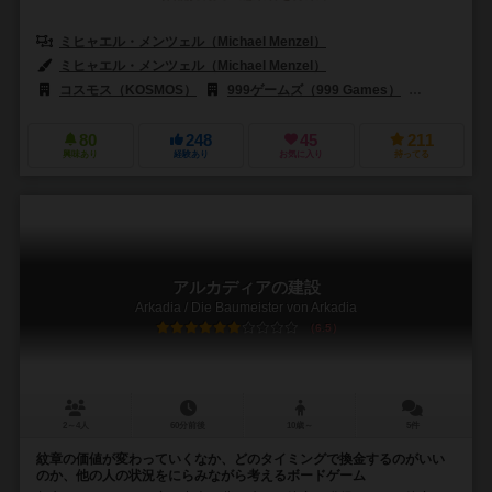
ミヒャエル・メンツェル（Michael Menzel）
ミヒャエル・メンツェル（Michael Menzel）
コスモス（KOSMOS）
999ゲームズ（999 Games）
デヴィル（
80
248
45
211
興味あり
経験あり
お気に入り
持ってる
アルカディアの建設
Arkadia / Die Baumeister von Arkadia
6.5
2～4人
60分前後
10歳～
5件
紋章の価値が変わっていくなか、どのタイミングで換金するのがいい
のか、他の人の状況をにらみながら考えるボードゲーム