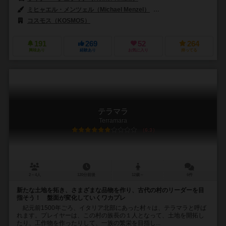
ミヒャエル・メンツェル（Michael Menzel）
ミカエラ・キーンレ（Mich
コスモス（KOSMOS）
191
269
52
264
興味あり
経験あり
お気に入り
持ってる
テラマラ
Terramara
6.3
2～4人
120分前後
12歳～
6件
新たな土地を拓き、さまざまな品物を作り、古代の村のリーダーを目
指そう！ 盤面が変化していくワカプレ
紀元前1500年ごろ、イタリア北部にあった村々は、テラマラと呼ば
れます。プレイヤーは、この村の族長の１人となって、土地を開拓し
たり、工作物を作ったりして、一族の繁栄を目指し...