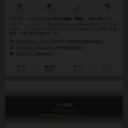
2～4人
30～40分
8歳～
4件
マライア・キャロットなどの食材を調達、調理し、得点を稼ごう！
ボードゲームじゃなく、歌のほうのWe will rock youのパロディだと思
います。 アメリカの歌手を模した、やけに生き生きとした食材たちを
集め、必要な食材を集めると調...
セバスチャン・ブリーズデイル（Sebastian Bleasdale）
ミヒャエル・メンツェル（Michael Menzel）
ギガミック（Gigamic）
ペガサス・シュピーレ（Pegasus Spiele）
40
228
34
157
興味あり
経験あり
お気に入り
持ってる
ヤギ戦争
Ziegen Kriegen
6.0