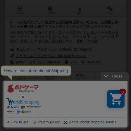
3～6人
15分前後
8歳～
5件
ゲームの進行によって確定する上限数を見計らいながら、上限数以内
のカード獲得を目指すトリックテイキングタイプのカードゲーム
上限数以内で最大数になるようにカードに書かれた黒いヤギを集める
カードゲーム。８回カードを出したら、ゲーム終了です。ゲーム終了
時に、獲得したヤギの数が上限数以内で一番多い人の勝...
ギュンター・ブルクハルト（Günter Burkhardt）
ミヒャエル・メンツェル（Michael Menzel）
999ゲームズ（999 Games）
アミーゴ（AMIGO）
コーフィクス（
41
256
33
116
興味あり
経験あり
お気に入り
持ってる
アンドールの伝説：星の盾
Legends of Andor: The Star Shield
6.2