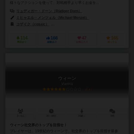
様々なアクションを使って、対戦相手より早くお金を...
リュディガー・ドーン（Rüdiger Dorn）
ミヒャエル・メンツェル（Michael Menzel）
コザイク（cosaic）
フィロソフィア エディションズ（Filosofia Édit
114
166
47
165
興味あり
経験あり
お気に入り
持ってる
ウィーン
Vienna
6.4
3～5人
30～40分
10歳～
5件
ウィーン社交界のトップを目指せ！
プレイヤーは、19世紀のウィーンで、社交界のトップを目指す新参