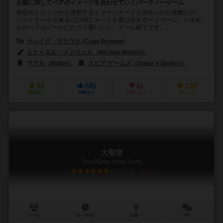
お題に対してペアのイメージを合わせていくパーティーゲーム
特定のトピックから連想するイメージカードを決められた枚数だけ、
パートナーと出来るだけ同じカードを選び出すボードゲーム。いずれ
かのペアがゴールにたどり着いたら、ゲーム終了です。...
クレイグ・ブラウネ (Craig Browne)
ミヒャエル・メンツェル（Michael Menzel）
マテル（Mattel）
スピア ゲームズ（Spear's Games）
33
245
41
135
興味あり
経験あり
お気に入り
持ってる
大聖堂
The Pillars of the Earth
6.2
2～4人
90～120分
12歳～
5件