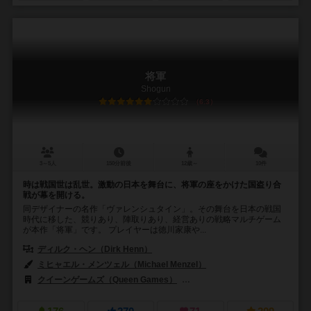
将軍
Shogun
6.3
3～5人
150分前後
12歳～
10件
時は戦国世は乱世。激動の日本を舞台に、将軍の座をかけた国盗り合
戦が幕を開ける。
同デザイナーの名作「ヴァレンシュタイン」。その舞台を日本の戦国
時代に移した、競りあり、陣取りあり、経営ありの戦略マルチゲーム
が本作「将軍」です。 プレイヤーは徳川家康や...
ディルク・ヘン（Dirk Henn）
ミヒャエル・メンツェル（Michael Menzel）
クイーンゲームズ（Queen Games）
バーグサラ・エニグマ（Bergsal