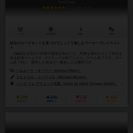
First Class
6.6
1～4人
60分前後
10歳～
14件
好みのカードセットを見つけてじっくり楽しむワーカープレイスメン
ト
2編成ある自分の列車の価値を高めたり、列車を進めたりして得点を
得る鉄道ゲームです。6ラウンドが終了したら、ゲーム終了です。ゲー
ム終了時に、獲得した得点が一番多い人の勝利です...
ヘルムート・オーリー（Helmut Ohley）
ミヒャエル・メンツェル（Michael Menzel）
ハンス イム グリュック出版（Hans im Glück Verlags-GmbH）
99
199
645
138
450
興味あり
経験あり
お気に入り
持ってる