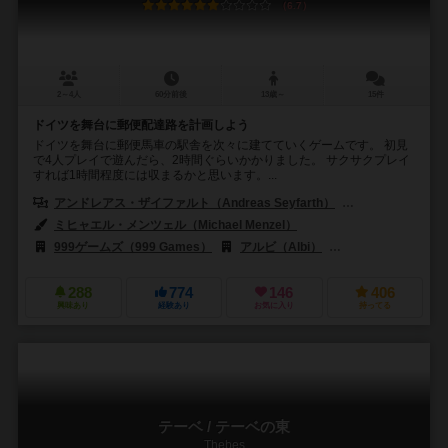
6.7
2～4人
60分前後
13歳～
15件
ドイツを舞台に郵便配達路を計画しよう
ドイツを舞台に郵便馬車の駅舎を次々に建てていくゲームです。 初見
で4人プレイで遊んだら、2時間ぐらいかかりました。 サクサクプレイ
すれば1時間程度には収まるかと思います。...
アンドレアス・ザイファルト（Andreas Seyfarth）
カレン・セイファー
ミヒャエル・メンツェル（Michael Menzel）
999ゲームズ（999 Games）
アルビ（Albi）
バード・セントラム・ギ
288
774
146
406
興味あり
経験あり
お気に入り
持ってる
テーベ / テーベの東
Thebes