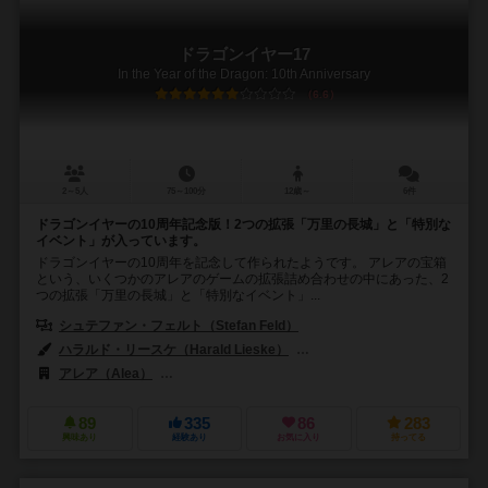
ドラゴンイヤー17
In the Year of the Dragon: 10th Anniversary
6.6
2～5人
75～100分
12歳～
6件
ドラゴンイヤーの10周年記念版！2つの拡張「万里の長城」と「特別な
イベント」が入っています。
ドラゴンイヤーの10周年を記念して作られたようです。 アレアの宝箱
という、いくつかのアレアのゲームの拡張詰め合わせの中にあった、2
つの拡張「万里の長城」と「特別なイベント」...
シュテファン・フェルト（Stefan Feld）
ハラルド・リースケ（Harald Lieske）
ミヒャエル・メンツェル（Micha
アレア（Alea）
ラベンスバーガー（Ravensburger Spieleverlag 
89
335
86
283
興味あり
経験あり
お気に入り
持ってる