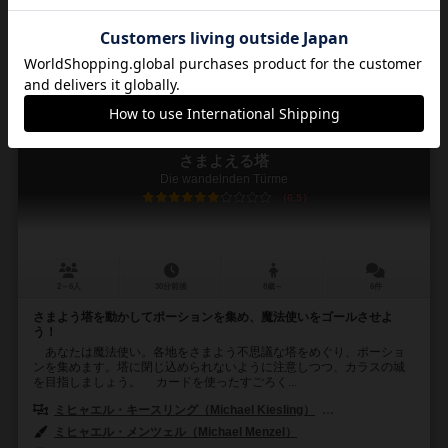
79
370
67
126
興味あり
経験あり
お気に入り
持ってる
さまよえる塔
Die wandelnden Türme
6.5
2～6人
30分前後
8歳～
6件
さまよう塔を動かしてポーションを集め、魔法使いをゴールさせよ
う！
あなたは魔法使い。各地をさまよう不思議な塔をめぐり、ポーショ
ンを集めます。塔に閉じ込められないように注意しつつ、カラスの城
を目指しましょう。 カードを使ったすごろく...
ミヒャエル・キースリング（Michael Kiesling）
ヴォルフガング・クラマ
ミヒャエル・メンツェル（Michael Menzel）