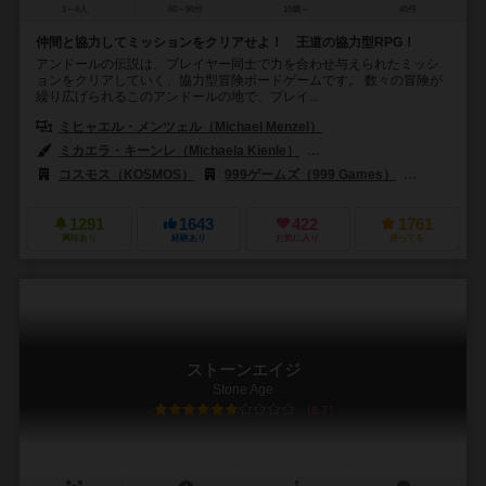
1～4人
60～90分
10歳～
45件
仲間と協力してミッションをクリアせよ！ 王道の協力型RPG！
アンドールの伝説は、プレイヤー同士で力を合わせ与えられたミッシ
ョンをクリアしていく、協力型冒険ボードゲームです。 数々の冒険が
繰り広げられるこのアンドールの地で、プレイ...
ミヒャエル・メンツェル（Michael Menzel）
ミカエラ・キーンレ（Michaela Kienle）
ミヒャエル・メンツェル（Mich
コスモス（KOSMOS）
999ゲームズ（999 Games）
アルビ（Al
1291
1643
422
1761
興味あり
経験あり
お気に入り
持ってる
ストーンエイジ
Stone Age
6.7