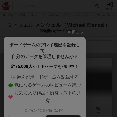
ログイン
ボドゲーマTOP
ボードゲームの検索
ミヒャエル メンツェル（Michael Menze
ミヒャエル メンツェル（Michael Menzel）
220個のボードゲーム
閉じる
ボードゲームのプレイ履歴を記録し
検索メニュー
て、
自分のデータを管理しませんか？
約75,000人
がボドゲーマを利用中！
遊んだボードゲームを記録する
カタン
気になるゲームのレビューを読む
Die Siedler von Catan
7.3
お気に入り作品・所有リストの共
有
ログイン / 会員登録（10秒）
3～4人
40～60分
10歳～
196件