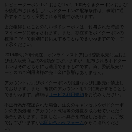
レビュークーポン Lv1 および Lv2、100円引きクーポン および
今後配布される新しいボドクーポンの配布条件は、事前に通
告することなく変更される可能性があります。
まだ獲得したことのないボドクーポンは、付与された時点で
マイページに表示されます。また、存在するボドクーポンの
種類について個別にお伝えすることはできかねますので、ご
了承ください。
2019年6月20日現在、オンラインストアには委託販売商品およ
び仕入販売商品の2種類がございますが、配布されるボドクー
ポンはそのどちらにも適用できるものです。尚、委託販売サ
ービスのご利用者様の売上金に影響はありません。
アカウントおよびボドクーポンの譲渡ならびに販売は禁止し
ております。また、複数のアカウントを1つに統合することも
できかねます。詳細は
サービス利用規約
をお読みください。
不正行為が確認された場合、注文のキャンセルやボドクーポ
ンの失効処理・アカウント凍結等の処置を取らせていただく
場合があります。意図しない不具合を確認した場合、お手数
ではございますが
お問い合わせフォーム
からご連絡くださ
い。