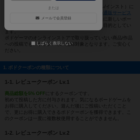
主に、情報投稿（レビュー・戦略/コツ・ルール/インスト）に
または
ご協力くださっている皆様や、
ボードゲームの通販サービス
メールで会員登録
をご利用いただいている皆様に、これまで以上に新しいボー
ドゲームを購入しやすい環境を提供することを目的としてい
ます。
ボドゲーマのオンラインストアで取り扱っていない商品/作品
しばらく表示しない
への投稿でも、ボドクーポン配布対象となります。ご安心く
ださい。
1. ボドクーポンの種類について
1-1. レビュークーポン Lv.1
商品総額を5% OFF
にするクーポンです。
初めて投稿した方に付与されます。気になるボードゲームを
お得に購入してください。遊んだ後にご投稿いただくこと
で、更にお得に購入できるボドクーポンを獲得できます。こ
のクーポンは一度に複数枚使用することができません。
1-2. レビュークーポン Lv.2