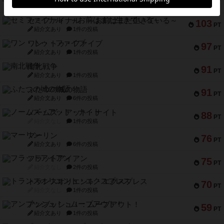
133
PT
紹介文あり
8件の投稿
セミファイナル ～お前はまだ生きている～
103
PT
紹介文あり
1件の投稿
ワン・トゥ・ファイブ
97
PT
紹介文あり
1件の投稿
南北戦争
91
PT
紹介文あり
1件の投稿
ふたつの城の物語
91
PT
紹介文あり
6件の投稿
ノームズ・アット・ナイト
88
PT
紹介文なし
1件の投稿
マーリン
76
PT
紹介文あり
6件の投稿
フラットアイアン
75
PT
紹介文なし
2件の投稿
トランスオリエント・エクスプレス
70
PT
紹介文なし
1件の投稿
アンブッシュ！：ムーブアウト！
59
PT
紹介文あり
1件の投稿