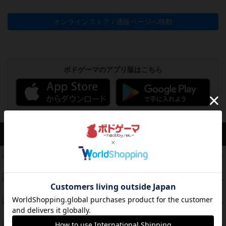
オンラインストア / 通販ページへ移動
ボドゲーマのアプリ版はこちら
アクセス数 急上昇中
無限まちがいさがし
574
PT
紹介文あり
2件の投稿
リワイルド：サウスアメリカ
389
PT
紹介文なし
2件の投稿
アンダー・ザ・テーブラー
378
PT
紹介文あり
1件の投稿
宵と暁の呪文書