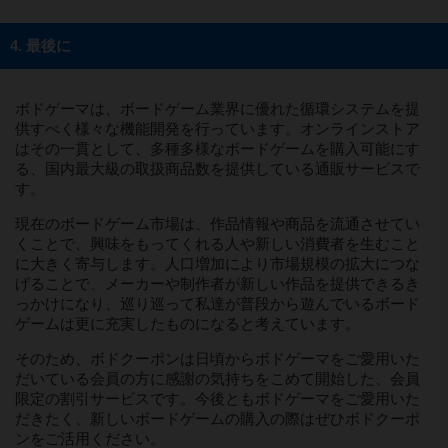
4. 最後に
ボドゲーマは、ボードゲーム業界に優れた循環システムを提
供すべく様々な機能開発を行っています。オンラインストア
はその一貫として、多種多様なボードゲームを購入可能にす
る、国内最大級の取扱商品数を提供している通販サービスで
す。
現在のボードゲーム市場は、作品情報や商品を流通させてい
くことで、興味をもってくれる人や新しい消費者を生むこと
に大きく寄与します。人口増加により市場規模の拡大につな
げることで、メーカーや制作者が新しい作品を提供できるき
っかけになり、巡り巡って私達が普段から遊んでいるボード
ゲームは更に充実したものになると考えています。
そのため、ボドクーポンは日頃からボドゲーマをご愛用いた
だいている会員の方に感謝の気持ちをこめて開始した、会員
限定の割引サービスです。今後ともボドゲーマをご愛用いた
だきたく、新しいボードゲームの購入の際はぜひボドクーポ
ンをご活用ください。