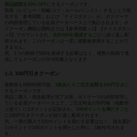
商品総額を10% OFF
にするクーポンです。
投稿（レビュー・戦略/コツ・ルール/インスト）することで発
生する「参考回数」および「ナイスボタン」が、ボドゲーマ
の内部管理している会員データベース上で集計されます。ボ
ドクーポン機能公開時点では【参考回数＝1】【ナイスボタン
＝5】でカウントされ、
合計500を達成するごと
に繰り返し配
布されます。このクーポンは一度に複数枚使用することがで
きません。
尚、1つの投稿で500を達成する必要はなく、複数の投稿で達
成してもクーポンの付与対象となります。
1-3. 100円引きクーポン
複数枚を同時利用可能、
1枚あたりご注文金額を100円引き
に
するクーポンです。
商品ご購入・発送処理が完了次第、ボドゲーマの内部管理し
ている会員データベース上で、ご注文料金の50円毎（端数切
り捨て）に1ポイントが記録され、
100ポイントを満たすごと
に100円引きクーポンが繰り返し配布されます。
尚、一度の購入で100ポイントを満たす必要はなく、過去累計
のポイントで100ポイントを満たした時に、1枚付与されま
す。