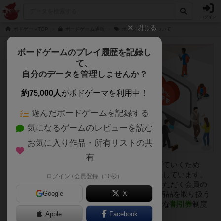
ログイン
閉じる
ボドゲーマTOP
ボードゲーム通販
ボドクーポンについて
ボードゲームのプレイ履歴を記録し
て、
自分のデータを管理しませんか？
約75,000人
がボドゲーマを利用中！
遊んだボードゲームを記録する
気になるゲームのレビューを読む
お気に入り作品・所有リストの共
有
ボドゲーマは、ボードゲームの魅力をより広げていくため
に、ユーザーの皆様から各種情報の投稿を募集しています。
ログイン / 会員登録（10秒）
普段ご利用いただいている・これからご利用いただく会員の
Google
X
皆様に感謝の気持ちを込めて、約7,500種類の商品を取り扱う
ボードゲーム専門オンラインストアで利用可能な
割引券
制度
Apple
Facebook
を開始しました。