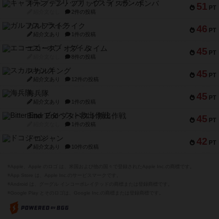
キャプテン・フリップ：イスラ・ボンバ
51
PT
紹介文なし
2件の投稿
ガルフストライク
46
PT
紹介文あり
1件の投稿
エコーズ・オブ・タイム
45
PT
紹介文なし
8件の投稿
スカルキング
45
PT
紹介文あり
12件の投稿
海兵隊
45
PT
紹介文あり
1件の投稿
Bitter End ブタペスト救出作戦
45
PT
紹介文なし
1件の投稿
ドコジャン
42
PT
紹介文あり
10件の投稿
※Apple、Apple のロゴ は、米国および他の国々で登録されたApple Inc.の商標です。
※App Store は、Apple Inc.のサービスマークです。
※Android は、グーグル インコーポレイテッドの商標または登録商標です。
※Google Play とそのロゴは、Google Inc.の商標または登録商標です。