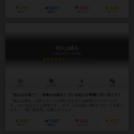
1723
5672
1893
4381
興味あり
経験あり
お気に入り
持ってる
犯人は踊る
Dancing Criminal
6.6
3～8人
10～20分
8歳～
130件
「犯人はお前だ！」何食わぬ顔をしている犯人を華麗に言い当てろ！
『犯人は踊る』は犯人カードの持ち主を当てる推理カードゲームで
す。 ルールはとても簡単です。 まず、1人全員に4枚ずつカードを配り
ます。 『第一発見者』を配られた人が...
1097
7507
1831
6347
興味あり
経験あり
お気に入り
持ってる