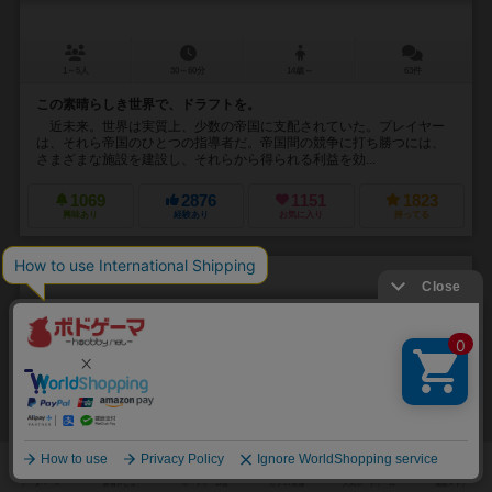
1～5人
30～60分
14歳～
63件
この素晴らしき世界で、ドラフトを。
近未来。世界は実質上、少数の帝国に支配されていた。プレイヤー
は、それら帝国のひとつの指導者だ。帝国間の競争に打ち勝つには、
さまざまな施設を建設し、それらから得られる利益を効...
1069
2876
1151
1823
興味あり
経験あり
お気に入り
持ってる
ジャスト・ワン
Just One
7.4
3～7人
20分前後
8歳～
52件