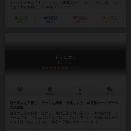
大ヒットゲームです。 「カタンの開拓者たち」は、「カタン島」とい
う無人島を舞台に、3～4名のプレイヤー...
1296
9438
3616
8552
興味あり
経験あり
お気に入り
持ってる
ドミニオン
Dominion
7.5
2～4人
30分前後
14歳～
107件
領土拡大を目指し、デッキを構築・強化しよう！成長型カードゲーム
の決定版
自分の王国を発展・拡大し、他の王国と競い合うデッキ構築型ボード
ゲームです。ドミニオンとは「領土」のことですが、実際に領土を取
り合う訳ではありません。自分の所持するカードの束（...