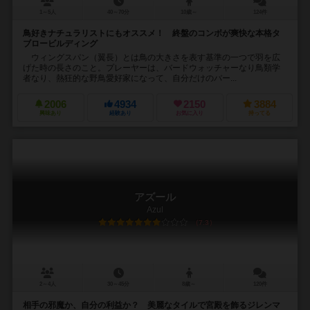
1～5人
40～70分
10歳～
124件
鳥好きナチュラリストにもオススメ！ 終盤のコンボが爽快な本格タ
ブロービルディング
ウィングスパン（翼長）とは鳥の大きさを表す基準の一つで羽を広
げた時の長さのこと。プレーヤーは、バードウォッチャーなり鳥類学
者なり、熱狂的な野鳥愛好家になって、自分だけのバー...
2006
4934
2150
3884
興味あり
経験あり
お気に入り
持ってる
アズール
Azul
7.3
2～4人
30～45分
8歳～
120件
相手の邪魔か、自分の利益か？ 美麗なタイルで宮殿を飾るジレンマ