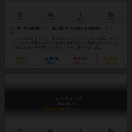
2～6人
20分前後
8歳～
112件
ドッキドキな数字比べ！ 熱い駆け引きが楽しめる簡単カードゲー
ム！
ハゲタカのえじきは、『数字のじゃんけん』とも呼ばれるカードゲ
ーム。自分の手札から出した数字を相手と比べて得点をゲットするだ
けの簡単なルールですが、読み合いと駆け引きが楽しめ...
923
6685
1526
5191
興味あり
経験あり
お気に入り
持ってる
ラミィキューブ
Rummikub
7.2