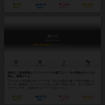
970
4674
1449
2026
興味あり
経験あり
お気に入り
持ってる
街コロ
Machi Koro
6.5
2～4人
30～40分
7歳～
94件
効率よく資金調達してランドマークを建てよう！その運命はダイスが
握る、建築ゲーム
プレーヤーは企業のオーナーです。様々な施設を建てて街を発展させ
ていき、最終的にランドマークをいち早く完成させる、ダイス系ボー
ドゲームです。 施設やランドマークはカードと...
1581
5879
1422
4021
興味あり
経験あり
お気に入り
持ってる