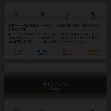
2～5人
30～45分
8歳～
109件
地形を作って占領ポイントをゲット！自分を育てるか・相手を潰すか
はあなた次第。
南フランスの都市で、ローマ人と騎士の時代に要塞芸術の都市として
有名なカルカソンヌ。そのカルカソンヌ周辺の道路や都市の発展のた
めに配下の者を送りこみ、得点を稼ぐというテーマのタ...
1541
7067
2191
4854
興味あり
経験あり
お気に入り
持ってる
ウイングスパン
Wingspan
7.5