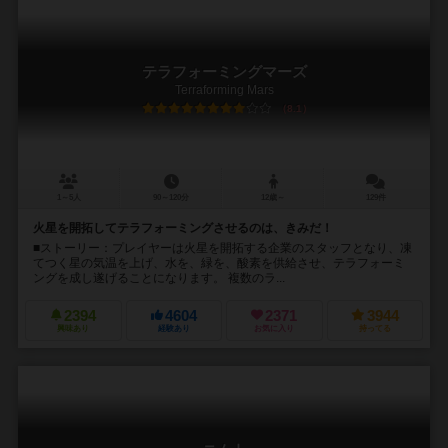
テラフォーミングマーズ
Terraforming Mars
8.1
1～5人
90～120分
12歳～
129件
火星を開拓してテラフォーミングさせるのは、きみだ！
■ストーリー：プレイヤーは火星を開拓する企業のスタッフとなり、凍
てつく星の気温を上げ、水を、緑を、酸素を供給させ、テラフォーミ
ングを成し遂げることになります。 複数のラ...
2394
4604
2371
3944
興味あり
経験あり
お気に入り
持ってる