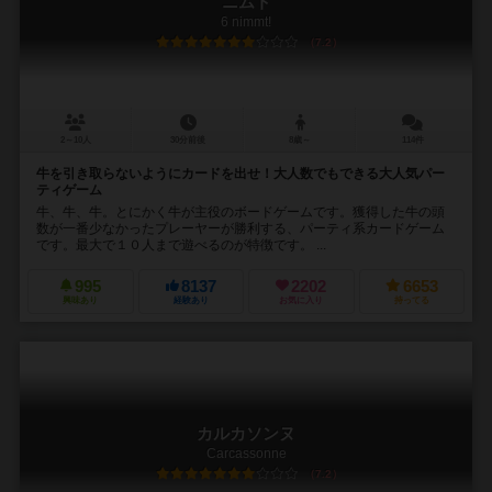
ニムト
6 nimmt!
7.2
2～10人
30分前後
8歳～
114件
牛を引き取らないようにカードを出せ！大人数でもできる大人気パー
ティゲーム
牛、牛、牛。とにかく牛が主役のボードゲームです。獲得した牛の頭
数が一番少なかったプレーヤーが勝利する、パーティ系カードゲーム
です。最大で１０人まで遊べるのが特徴です。 ...
995
8137
2202
6653
興味あり
経験あり
お気に入り
持ってる
カルカソンヌ
Carcassonne
7.2