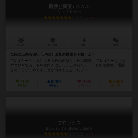
髑髏と薔薇 / スカル
Skull & Roses
7.2
3～6人
45分前後
14歳～
90件
気軽に出来る深い心理戦！山札の構成を予想しよう！
プレイヤーの手元にある３枚の薔薇と１枚の髑髏。 プレイヤーは１枚
ずつ好きなカードを裏向きに出し、出されたカードをある枚数、髑髏
をめくらずにめくることが出来ると思ったプレ...
1170
6209
1823
3398
興味あり
経験あり
お気に入り
持ってる
ブロックス
Blokus / The Strategy Game
6.9