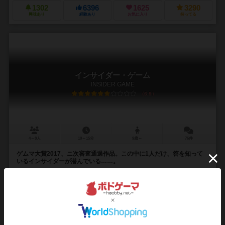
1302
6396
1625
3290
興味あり
経験あり
お気に入り
持ってる
インサイダー・ゲーム
INSIDER GAME
6.9
4～8人
10～15分
9歳～
76件
ゲムマ大賞2017、ニ次審査通過作品。この中に1人だけ、答を知って
いるインサイダーが潜んでいる……。
まずランダムでマスターとインサイダー、その他のプレイヤーに分か
れます。 マスターのみが役職の公開を行い、カードで決められたお題
を確認します。 残りのプレイヤーは「はい...
1079
5810
1601
3637
興味あり
経験あり
お気に入り
持ってる