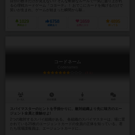
自分の数字だけが見えない!? そんな斬新なルールで一気に盛り上がれ
る心理戦カードゲーム『コヨーテ』！ おでこにカードを掲げるだけで
笑いが生まれ、ゲームが始まった瞬間から駆...
1029
6758
1659
4895
興味あり
経験あり
お気に入り
持ってる
コードネーム
Codenames
7.1
2～8人
15分前後
14歳～
80件
スパイマスターのヒントを手掛かりに、敵対組織より先に味方のエー
ジェント全員と接触せよ!
2つの敵対するスパイ組織がある。 各組織のスパイマスターは、場に置
かれている25枚のエージェントカードの全員の正体を知っている。君
たち現場諜報員は、エージェントカードに...