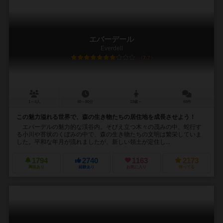
エバーデール
Everdell
7.7
1～4人
40～80分
13歳～
68件
この魅力溢れる世界で、森の生き物たちの居住地を成長させよう！
エバーデルの魅力的な渓谷内。そびえ立つ木々の茂みの中、蛇行す
る小川や苔状のくぼみの中で、森の生き物たちの文明は繁栄していま
した。平和な年月が流れましたが、新しい領土が定住し...
1794
2740
1163
2173
興味あり
経験あり
お気に入り
持ってる