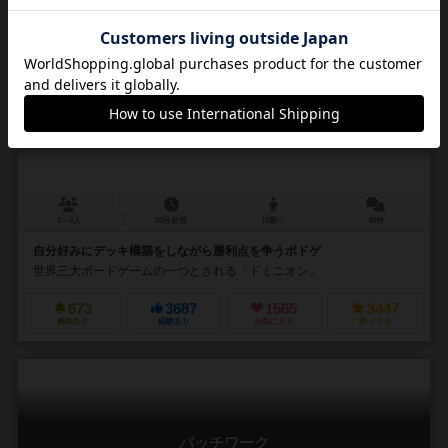
ドミニオン：第二版
Dominion (Second Edition)
7.9
2～4人
30分前後
14歳～
49件
自分好みにデッキ構築をしながら勝利点を争うボドゲ
世界三大ボードゲームの一つとされる「ドミニオン」
673
3687
1565
3447
興味あり
経験あり
お気に入り
持ってる
パッチワーク