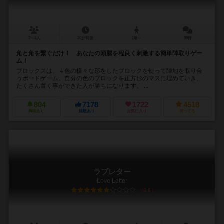
2～4人
20分前後
7歳～
89件
角と角を繋ぐだけ！ あなたの頭脳を程良く刺激する簡単陣取りゲー
ム！
ブロックスは、４色の様々な形をしたブロックを使って陣地を取り合
うボードゲーム。自分の色のブロックを正方形のマスに埋めていき、
たくさん置く事ができた人が勝ちになります。 ...
804
7178
1722
4518
興味あり
経験あり
お気に入り
持ってる
ラブレター
Love Letter
6.6