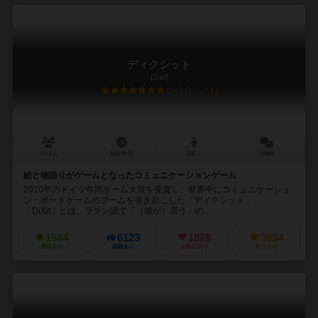
ディクシット
Dixit
7.1
3～8人
30分前後
6歳～
108件
絵と物語りがゲームとなったコミュニケーションゲーム
2010年のドイツ年間ゲーム大賞を受賞し、世界中にコミュニケーショ
ン・ボードゲームのブームを巻き起こした「ディクシット」。
「DiXit」とは、ラテン語で「（彼が）言う」の...
1544
6123
1828
3634
興味あり
経験あり
お気に入り
持ってる