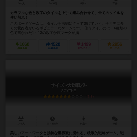
2～4人
10～30分
8歳～
76件
カラフルな色と数字のタイルを上手く組み合わせて、全てのタイルを
使い切れ！
このボードゲームは、タイルを法則に従って繋げていく、全世界に多
くの愛好者がいるポピュラーなゲームです。 使うタイルには、4種類の
色で書かれた1～13の数字か顔マークが描...
1068
4528
1499
2956
興味あり
経験あり
お気に入り
持ってる
サイズ -大鎌戦役-
SCYTHE
7.6
1～5人
90～115分
14歳～
87件
美しいアートワークと独特な世界観に浸れる、牧歌的戦略ゲーム。戦