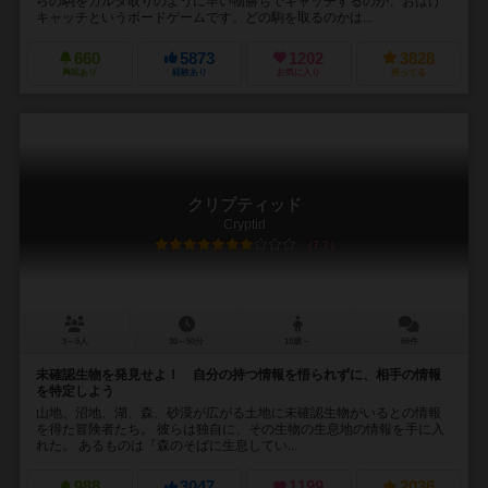
らの駒をカルタ取りのように早い物勝ちでキャッチするのが、おばけ
キャッチというボードゲームです。どの駒を取るのかは...
660
5873
1202
3828
興味あり
経験あり
お気に入り
持ってる
クリプティッド
Cryptid
7.7
3～5人
30～50分
10歳～
66件
未確認生物を発見せよ！ 自分の持つ情報を悟られずに、相手の情報
を特定しよう
山地、沼地、湖、森、砂漠が広がる土地に未確認生物がいるとの情報
を得た冒険者たち。 彼らは独自に、その生物の生息地の情報を手に入
れた。 あるものは『森のそばに生息してい...
988
3047
1199
2036