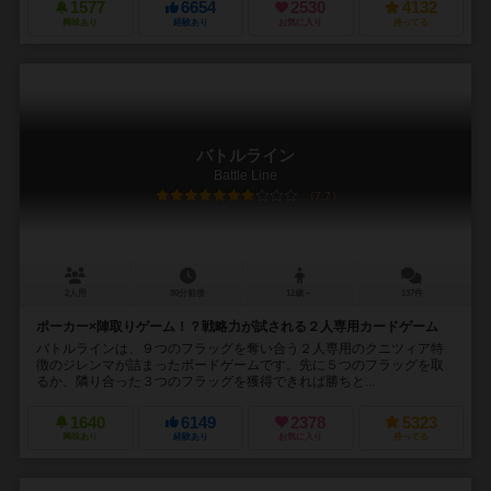
1577
6654
2530
4132
興味あり
経験あり
お気に入り
持ってる
バトルライン
Battle Line
7.7
2人用
30分前後
12歳～
137件
ポーカー×陣取りゲーム！？戦略力が試される２人専用カードゲーム
バトルラインは、９つのフラッグを奪い合う２人専用のクニツィア特
徴のジレンマが詰まったボードゲームです。先に５つのフラッグを取
るか、隣り合った３つのフラッグを獲得できれば勝ちと...
1640
6149
2378
5323
興味あり
経験あり
お気に入り
持ってる