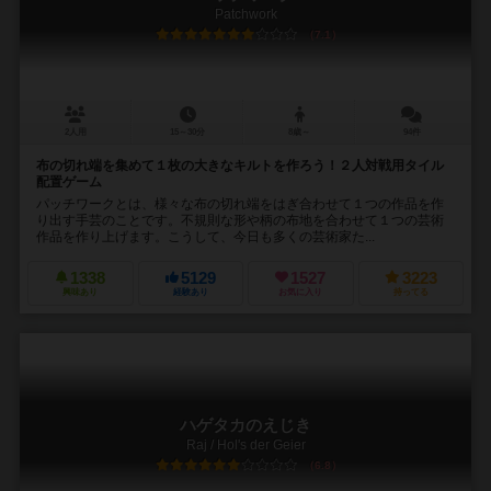
Patchwork
7.1
2人用
15～30分
8歳～
94件
布の切れ端を集めて１枚の大きなキルトを作ろう！２人対戦用タイル
配置ゲーム
パッチワークとは、様々な布の切れ端をはぎ合わせて１つの作品を作
り出す手芸のことです。不規則な形や柄の布地を合わせて１つの芸術
作品を作り上げます。こうして、今日も多くの芸術家た...
1338
5129
1527
3223
興味あり
経験あり
お気に入り
持ってる
ハゲタカのえじき
Raj / Hol's der Geier
6.8