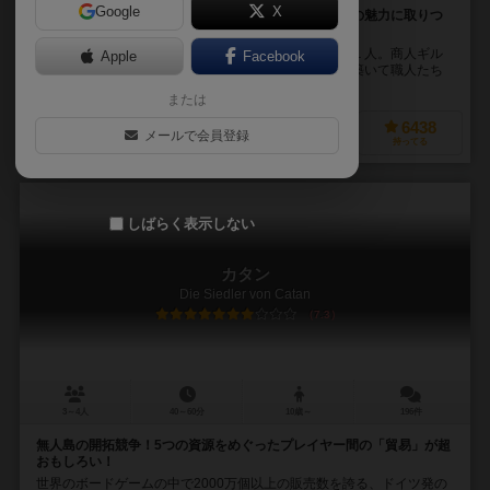
Google
X
この宝石は取られたくない、あの宝石は欲しい。宝石の魅力に取りつ
かれたカードコレクション・獲得ゲーム
プレーヤーは、色とりどりの宝石に魅せられた商人の１人。商人ギル
Apple
Facebook
ドの長となり、鉱山から得られる原石をもとに資産を築いて職人たち
を雇い地位や名声を得ていくボードゲームです。 内...
または
2028
8487
4041
6438
メールで会員登録
興味あり
経験あり
お気に入り
持ってる
しばらく表示しない
カタン
Die Siedler von Catan
7.3
3～4人
40～60分
10歳～
196件
無人島の開拓競争！5つの資源をめぐったプレイヤー間の「貿易」が超
おもしろい！
世界のボードゲームの中で2000万個以上の販売数を誇る、ドイツ発の