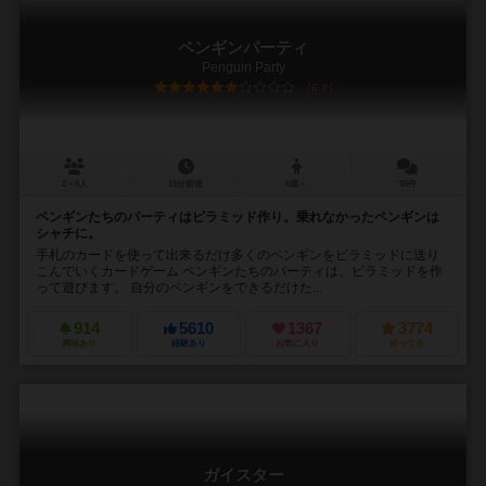
ペンギンパーティ
Penguin Party
6.8
2～6人
15分前後
6歳～
95件
ペンギンたちのパーティはピラミッド作り。乗れなかったペンギンは
シャチに。
手札のカードを使って出来るだけ多くのペンギンをピラミッドに送り
こんでいくカードゲーム ペンギンたちのパーティは、ピラミッドを作
って遊びます。 自分のペンギンをできるだけた...
914
5610
1367
3774
興味あり
経験あり
お気に入り
持ってる
ガイスター