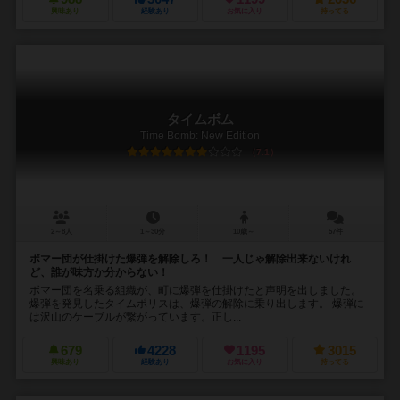
興味あり
経験あり
お気に入り
持ってる
タイムボム
Time Bomb: New Edition
7.1
2～8人
1～30分
10歳～
57件
ボマー団が仕掛けた爆弾を解除しろ！ 一人じゃ解除出来ないけれ
ど、誰が味方か分からない！
ボマー団を名乗る組織が、町に爆弾を仕掛けたと声明を出しました。
爆弾を発見したタイムポリスは、爆弾の解除に乗り出します。 爆弾に
は沢山のケーブルが繋がっています。正し...
679
4228
1195
3015
興味あり
経験あり
お気に入り
持ってる