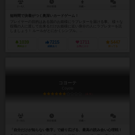
2～4人
20分前後
10歳～
114件
短時間で決着がつく奥深いカードゲーム！
プレイヤーの目的はある国のお姫様にラブレターを届ける事。 様々な
役職の人に渡して出来るだけお姫様に近い身分の人にラブレターを託
しましょう！ ルールがとにかくシンプル。...
1039
7215
1711
5447
興味あり
経験あり
お気に入り
持ってる
コヨーテ
Coyote
6.9
2～10人
30分前後
10歳～
89件
「自分だけが知らない数字」で繰り広げる、最高の読み合い心理戦！