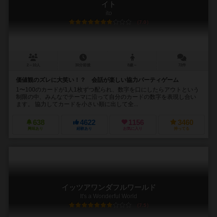
イト
ito
7.0
2～10人
30分前後
8歳～
72件
価値観のズレに大笑い！？ 会話が楽しい協力パーティゲーム
1〜100のカードが1人1枚ずつ配られ、数字を口にしたらアウトという
制限の中、みんなでテーマに沿って自分のカードの数字を表現し合い
ます。 協力してカードを小さい順に出して全...
638
4622
1156
3460
興味あり
経験あり
お気に入り
持ってる
イッツアワンダフルワールド
It's a Wonderful World
7.5