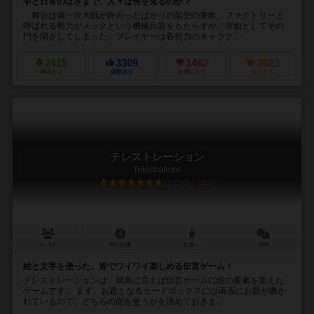
争と日常のはざまで、人々は何を見るのか？
舞台は第一次大戦が終わったばかりの架空の東欧。ファクトリーと
呼ばれる勢力がメックという機械兵器をもたらすが、突如としてその
門を閉ざしてしまった。プレイヤーは各勢力のキャラク...
2415
3309
1462
2623
興味あり
経験あり
お気に入り
持ってる
テレストレーション
Telestrations
7.2
4～8人
30分前後
12歳～
63件
絵と文字を使った、皆でワイワイ楽しめる伝言ゲーム！
テレストレーションは、簡単に言えば伝言ゲームに絵の要素を加えた
ゲームです。 まず、お題となるカードボックスには両面にお題が書か
れているので、どちらの面を使うかを決めておきま...