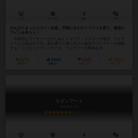
1～6人
45～90分
13歳～
91件
のんびりまったりワイン生産。手間ひまかけてブドウを育て、最高の
ワインを作ろう！
伝統的なワイナリーがひしめくイタリア・トスカーナ地方。ワイナ
リーとは名ばかりの、荒れ果てた畑と古びた施設のワイナリーを相続
することになったプレイヤーは、ワイナリーの再興を目...
2272
3443
1341
2534
興味あり
経験あり
お気に入り
持ってる
モダンアート
Modern Art
7.5