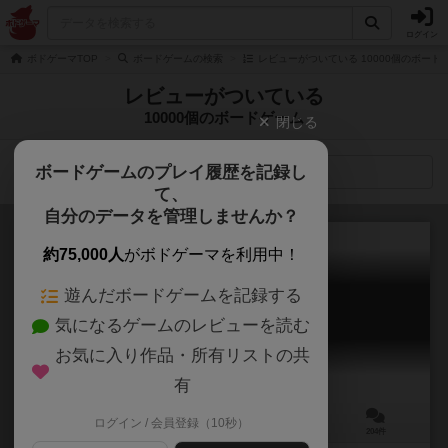
ログイン
ボドゲーマTOP
ボードゲームの検索
レビューがついている 10000個のボード
レビューがついている
10000個のボードゲーム
閉じる
ボードゲームのプレイ履歴を記録し
検索メニュー
て、
自分のデータを管理しませんか？
約75,000人
がボドゲーマを利用中！
遊んだボードゲームを記録する
宝石の煌き
気になるゲームのレビューを読む
Splendor
7.9
お気に入り作品・所有リストの共
有
ログイン / 会員登録（10秒）
2～4人
30分前後
10歳～
204件