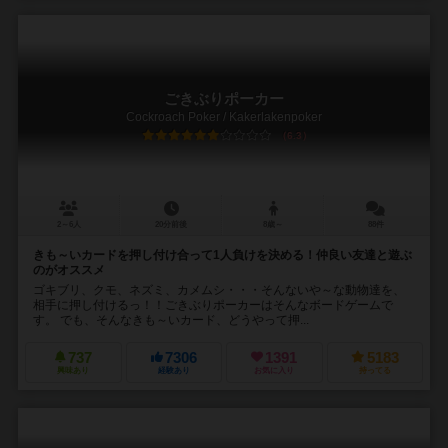
ごきぶりポーカー
Cockroach Poker / Kakerlakenpoker
6.3
2～6人
20分前後
8歳～
88件
きも～いカードを押し付け合って1人負けを決める！仲良い友達と遊ぶ
のがオススメ
ゴキブリ、クモ、ネズミ、カメムシ・・・そんないや～な動物達を、
相手に押し付けるっ！！ごきぶりポーカーはそんなボードゲームで
す。 でも、そんなきも～いカード、どうやって押...
737
7306
1391
5183
興味あり
経験あり
お気に入り
持ってる