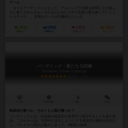
ゲーム
タイルアーティストとなって、アルハンブラ宮殿を訪問しその美し
さに魅了されたポルトガル王のためにエボラ宮殿の壁を飾っていくと
いうテーマ。 美麗なタイルが印象的なコンポ...
2034
5892
1903
3624
興味あり
経験あり
お気に入り
持ってる
パンデミック：新たなる試練
Pandemic: A New Challenge
7.3
2～4人
45分前後
8歳～
112件
病原体が勝つか、それとも人類が勝つか？
パンデミックとは、伝染病や感染症が世界中に流行することを表す用
語。 このゲームは、世界中に拡大しようとする感染症の根絶を目的と
し、プレイヤー同士が協力し合って、4種類の病原...