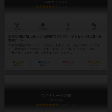
Ghosts! / Geister
6.4
2人用
15分前後
6歳～
95件
全ての行動が騙し合いに！短時間でサクサク、子どもと一緒に遊べる
簡単ゲーム
2名対戦限定のボードゲームになりますが、ルールは非常にシンプル
で、早ければ1分で終わります。 お互いに「赤いガイスター 4個」＋
「青いガイスター 4個」の計8体のガイスター...
1175
6597
1359
4100
興味あり
経験あり
お気に入り
持ってる
ワイナリーの四季
Viticulture
7.5