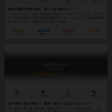
3～5人
45分前後
10歳～
75件
絵画の価格の相場を読み、競りで金を儲けよう！
「モダンアート」 は、 絵画をめぐるオークションゲームです。 プレイ
ヤー達は 世界的に有名な近代芸術のギャラリーとなって、無名の画家5
人のモダンアートを競りに掛けることで価...
1473
4006
1313
3175
興味あり
経験あり
お気に入り
持ってる
おばけキャッチ
Ghost Blitz
6.6
2～8人
20分前後
8歳～
95件
頭の回転の速さが勝負！ 素早く見切っておばけをキャッチ！
赤い椅子、青い本、緑の瓶、灰色のネズミ、そして白いおばけ。これ