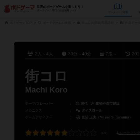
世界のボードゲームを楽しもう！
ボードゲーム専門の総合情報サイト
データベース
検
ボドゲーマTOP
ボードゲームの検索
街コロの通販/商品詳細
作品デー
2人～4人
30分～40分
7歳～
20
街コロ
Machi Koro
テーマ/フレーバー
：
現代
建物や都市建設
メカニクス
：
ダイスロール
ゲームデザイナー
：
菅沼 正夫（Masao Suganuma）
レーティング