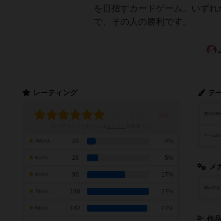
を目指すカードゲーム。いずれ
で、その人の勝利です。
レーティング
テ
舞台の時
レーティングを行うには
ログイン
が必要です
ゲームの
20
4%
10点の人
26
5%
9点の人
メ
90
17%
8点の人
頻出する
146
27%
7点の人
142
27%
6点の人
作