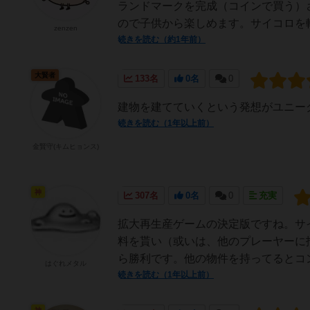
ランドマークを完成（コインで買う）
ので子供から楽しめます。サイコロを転
zenzen
続きを読む（約1年前）
大賢者
133名
0名
0
建物を建てていくという発想がユニー
続きを読む（1年以上前）
金賢守(キムヒョンス)
神
307名
0名
0
充実
拡大再生産ゲームの決定版ですね。サ
料を貰い（或いは、他のプレーヤーに
ら勝利です。他の物件を持ってるとコン
はぐれメタル
続きを読む（1年以上前）