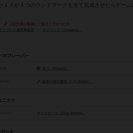
か１人が４つのランドマークを全て完成させたらゲーム
上記文章の執筆にご協力くださった方
ボドゲーマ運営事務局
オグランド（Oguland）
ーマ/フレーバー
現代（Present）
代背景
建物や都市建設（City Builder）
基本目的
カニクス
ダイスロール（Dice Rolling）
メカニクス
品データ