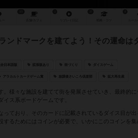
322
1
10
4
ュー
店舗/
カフェ
リプレイ
日記
戦略
・コツ
ルール
ランドマークを建てよう！その運命は
完全日本語版
拡張版あり
街づくり
ダイスゲーム
アラカルトカードゲーム賞
放課後さいころ倶楽部
拡大再生産
す。様々な施設を建てて街を発展させていき、最終的に
ダイス系ボードゲームです。
なっており、そのカードに記載されているダイス目が出
設するためにはコインが必要で、いかにこのコインを集