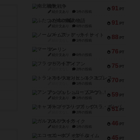
南北戦争
91
PT
紹介文あり
1件の投稿
ふたつの城の物語
91
PT
紹介文あり
6件の投稿
ノームズ・アット・ナイト
88
PT
紹介文なし
1件の投稿
マーリン
76
PT
紹介文あり
6件の投稿
フラットアイアン
75
PT
紹介文なし
2件の投稿
トランスオリエント・エクスプレス
70
PT
紹介文なし
1件の投稿
アンブッシュ！：ムーブアウト！
59
PT
紹介文あり
1件の投稿
キャプテン・フリップ：イスラ・ボンバ
51
PT
紹介文なし
2件の投稿
ガルフストライク
46
PT
紹介文あり
1件の投稿
エコーズ・オブ・タイム
45
PT