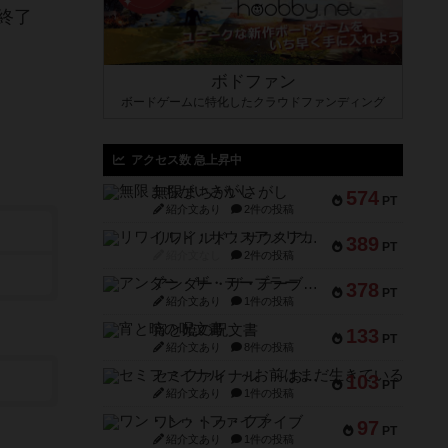
終了
ボドファン
ボードゲームに特化したクラウドファンディング
アクセス数 急上昇中
無限まちがいさがし
574
PT
紹介文あり
2件の投稿
リワイルド：サウスアメリカ
389
PT
紹介文なし
2件の投稿
アンダー・ザ・テーブラー
378
PT
紹介文あり
1件の投稿
宵と暁の呪文書
133
PT
紹介文あり
8件の投稿
セミファイナル ～お前はまだ生きている～
103
PT
紹介文あり
1件の投稿
ワン・トゥ・ファイブ
97
PT
紹介文あり
1件の投稿