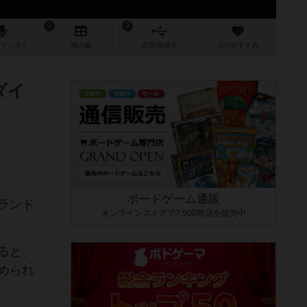
2
9
/インスト
掲示板
拡張/関連
作
次のおすすめ
ダイ
ボードゲーム通販
ランド
オンラインストアで7,500商品を販売中
ると、
められ