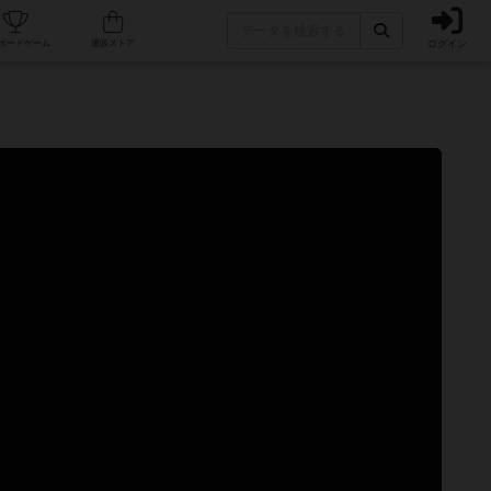
ログイン
カフェ/店舗
人気ボードゲーム
通販ストア