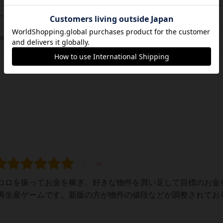
堀田 昇（Noboru Hotta）
ーク
グランディング（Grounding）
/団体
コロを振ってお金を稼ぎ、好きな物件を買い足して目標のお金
再生産ゲームです。新版の方が物件の値段などが調整されてお