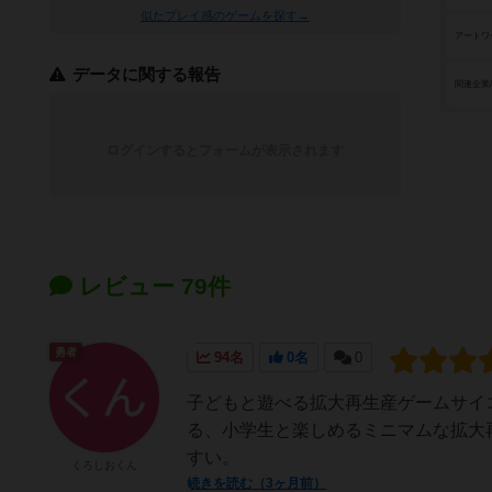
似たプレイ感のゲームを探す→
アートワ
データに関する報告
関連企業
ログインするとフォームが表示されます
レビュー 79件
勇者
94名
0名
0
子どもと遊べる拡大再生産ゲームサイ
る、小学生と楽しめるミニマムな拡大
すい。
くろしおくん
続きを読む（3ヶ月前）