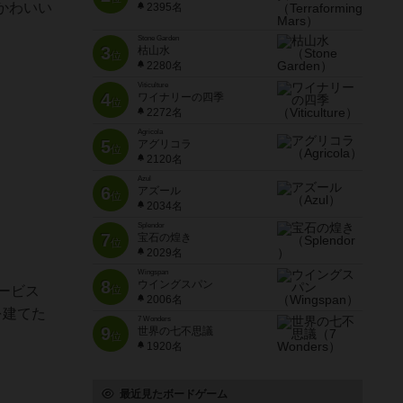
かわいい
2395名
Stone Garden
3
枯山水
位
2280名
Viticulture
4
ワイナリーの四季
位
2272名
Agricola
5
アグリコラ
位
2120名
Azul
6
アズール
位
2034名
Splendor
7
宝石の煌き
位
2029名
Wingspan
8
ウイングスパン
ービス
位
2006名
を建てた
7 Wonders
9
世界の七不思議
位
1920名
最近見たボードゲーム