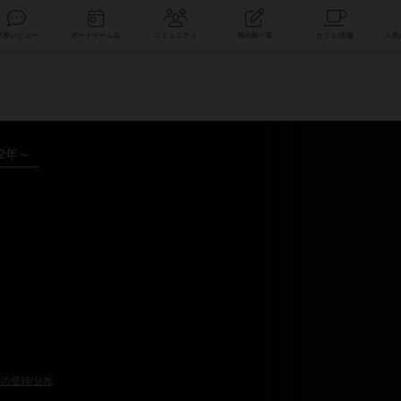
索
新着レビュー
ボードゲーム会
コミュニティ
掲示板一覧
タ
12年～
の登録/分布