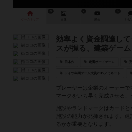
21
2
79
ゲーム
トップ
画像
動画
レビ
効率よく資金調達して
スが握る、建築ゲーム
日本作
定番ボードゲーム
ドイツ年間ゲーム大賞2015ノミネート
プレーヤーは企業のオーナーで
マークをいち早く完成させる、
施設やランドマークはカードと
施設の能力が発揮されます。建
るかが重要となります。