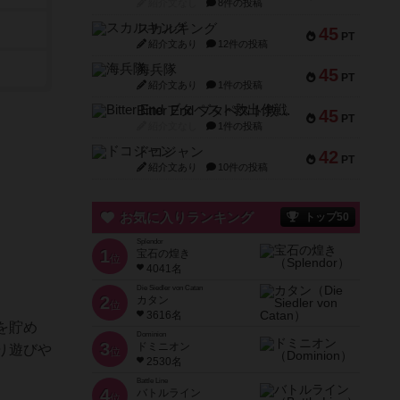
紹介文なし
8件の投稿
スカルキング
45
PT
紹介文あり
12件の投稿
海兵隊
45
PT
紹介文あり
1件の投稿
Bitter End ブタペスト救出作戦
45
PT
紹介文なし
1件の投稿
ドコジャン
42
PT
紹介文あり
10件の投稿
お気に入りランキング
トップ50
Splendor
1
宝石の煌き
位
4041名
Die Siedler von Catan
2
カタン
位
3616名
を貯め
Dominion
3
ドミニオン
り遊びや
位
2530名
Battle Line
4
バトルライン
位