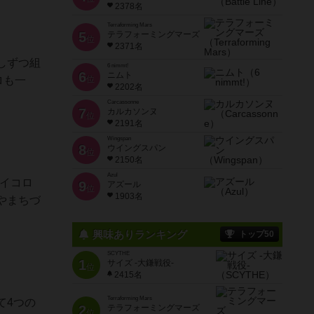
2378名
Terraforming Mars
5
テラフォーミングマーズ
位
2371名
しずつ組
6 nimmt!
6
ニムト
ロも一
位
2202名
Carcassonne
7
カルカソンヌ
位
2191名
Wingspan
8
ウイングスパン
位
2150名
Azul
サイコロ
9
アズール
位
1903名
やまちづ
興味ありランキング
トップ50
SCYTHE
1
サイズ -大鎌戦役-
位
2415名
Terraforming Mars
て4つの
2
テラフォーミングマーズ
位