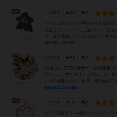
皇帝
359名
2名
0
サイコロの出た目で手持ちの街施設の
み立てていくゲーム。正式ルールだと
つ、購入施設もサイの目6以下にすると
suzucats
続きを読む（9ヶ月前）
仙人
389名
0名
0
2人以上。不完全情報ゲーム(情報量大
の目。ポップなデザインで親しみやす
くりを体験できる。確率・期待値の理解
のべつまくなし
続きを読む（12ヶ月前）
勇者
412名
1名
0
コインを貯める→施設を買う→コイン