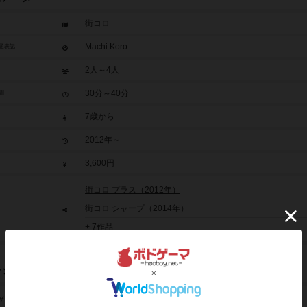
街コロ
Machi Koro
題表記
2人～4人
30分～40分
間
7歳から
2012年～
3,600円
街コロ プラス（2012年）
街コロ シャープ（2014年）
+ 7作品
レジット
菅沼 正夫（Masao Suganuma）
ザイン