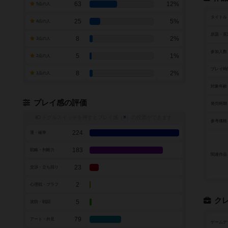
63
12%
5点の人
タイトル
25
5%
4点の人
原題・英
8
2%
3点の人
参加人数
5
1%
2点の人
プレイ時
8
2%
1点の人
対象年齢
プレイ感の評価
発売時期
トグルスイッチを押すとプレイ感（
※
）の投票ができます
参考価格
224
運・確率
183
戦略・判断力
関連作品
23
交渉・立ち回り
2
心理戦・ブラフ
ク
5
攻防・戦闘
79
アート・外見
ゲームデ