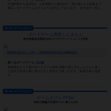
矢場町駅から徒歩5分、上前津駅から徒歩6分！ 初心者から上級者まで
幅広いボードゲームをそろえてお待ちしております。 女子会やご友人...
ボードゲームカフェ
ボードゲーム喫茶しんきんぐ
熊本県菊池市隈府1039-3ハザマアパートメント2号室
[NEW] 8月カレンダー（2026年08月03日 19時06分）
遊べるボードゲーム
352個
熊本県北エリア初のボードゲーム喫茶 漆喰の壁と木をふんだんに使っ
た店内で友達の家に遊びに行く気持ちで過ごせます。 駄菓子食べ放題
や...
ボードゲームカフェ
ゲームカフェ PONs
神奈川県藤沢市善行7-4-1 齋ビル208