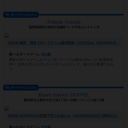
ボードゲームカフェ
Friends Friends
福岡県福岡市博多区祇園町４−６平田ビル４０１号
[NEW] 福岡・博多でボードゲーム婚活開催！8月29日㈰（2026年08月05日 16時55分）
遊べるボードゲーム
455個
博多のボードゲームカフェ♡広いテーブル(最長220㎝！)と飲食持込
OK！ 女性が作り上げたボードゲームカフェで、細やかな配慮でおも
て...
ボードゲームカフェ
Board Game's DOPPEL
愛知県名古屋市中区大須4丁目1-79第2ハヤシビル地下1階
[NEW] 2026年8月の営業予定のお知らせ（2026年08月04日 18時51分）
遊べるボードゲーム
575個