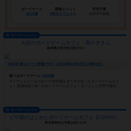
ボードゲーム
開催イベント
平均予算
2518個
0件のイベント
を予定
約800円前後
ボードゲームカフェ
大垣のボードゲームカフェ 黒やぎさん
岐阜県大垣市荒川町470-2
[NEW] 新スイーツ登場です✨️（2026年08月07日 17時00分）
遊べるボードゲーム
1206個
ディアシュピールのボドゲ1500個を全て引き取ったボードゲームカフ
ェ！ 西濃地域で唯一のボードゲームカフェ！ 広々とした空間で贅沢...
ボードゲームカフェ
ピザ屋がはじめたボードゲームカフェ【CERVO HOUSE】
東京都東村山市萩山町4-9-25