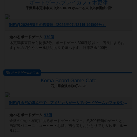
ボードゲームプレイカフェ木更津
千葉県木更津市東中央2-10-19 ゆみーる東中央参番館 3階
[NEW] 2026年8月の営業日（2026年07月31日 19時06分）
遊べるボードゲーム
330個
木更津駅東口から徒歩2分。ボードゲーム300種類以上、店長によるお
すすめの紹介やルール説明ありで遊べます。利用料金400円～
ボードゲームカフェ
Koma Board Game Cafe
石川県金沢市桜町22-28
[NEW] 金沢の真ん中で、アメリカ人が一人でボードゲームカフェをやっています（2026年07月30日 20時56分）
遊べるボードゲーム
93個
金沢の中心・桜町にあるボードゲームカフェ。約300種類のゲームと、
自家製パニーニ・コーヒー・お酒。初心者もおひとりでも大歓迎、ルー
ルは...