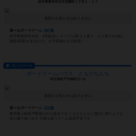
岩手県奥州市水沢花園町１丁目１－１７
最新のお知らせはありません
遊べるボードゲーム
597個
岩手県奥州市水沢 4号線沿い テーブル席(４人席４・２人席２)の他に
個室(和室)があるので、お子様連れも大歓迎！！
プレイスペース
ボードゲームハウス ともだちんち
埼玉県坂戸市南町12−21
最新のお知らせはありません
遊べるボードゲーム
322個
東武東上線坂戸駅南口から徒歩３分 ともだちんちに遊びに来たような
安心感で遊べます 今後も続々ゲーム追加予定です