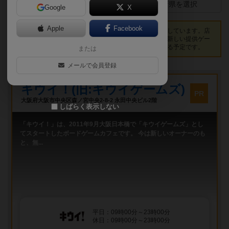
店舗イベント一覧
都道府県を選択
Google
X
Apple
Facebook
ボードゲームを遊べるカフェ・プレイスペース等を掲載しています。店
舗をフォローしておくと、開催イベント・ブログ更新・新しい提供ゲー
ムが登録された際に、マイページで通知されるようになる予定です。
または
メールで会員登録
プレイスペース
キウイ！(旧:キウイゲームズ)
PR
大阪府大阪市中央区森ノ宮中央2-8-2 永田中央ビル2階
しばらく表示しない
「キウイ！」は、2011年9月大阪日本橋で「キウイゲームズ」とし
てスタートしたボードゲームカフェです。 今は新しいオーナーのも
と、無...
平日：09時00分～23時00分
休日：09時00分～23時00分