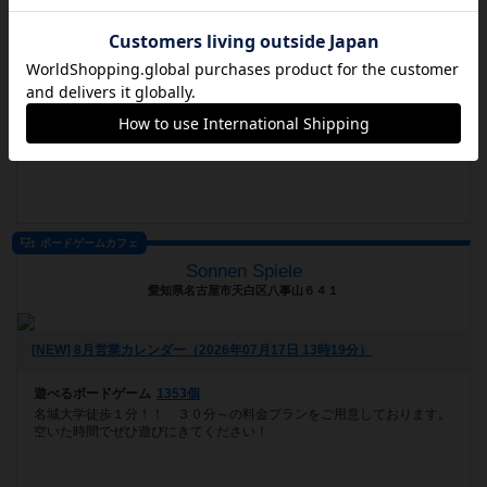
愛知県名古屋市中区大須４丁目１０−８９ 常盤ビル３階
[NEW] 初心者でも盛り上がるゲーム「タンブリンダイス」（2026年07月17日 14時05分）
遊べるボードゲーム
697個
上前津駅から徒歩４分！ 名古屋市大須のボードゲームカフェです。 愛
知最大規模の広々とした空間でゆとりをもって遊んで頂けます！ お...
ボードゲームカフェ
Sonnen Spiele
愛知県名古屋市天白区八事山６４１
[NEW] 8月営業カレンダー（2026年07月17日 13時19分）
遊べるボードゲーム
1353個
名城大学徒歩１分！！ ３０分～の料金プランをご用意しております。
空いた時間でぜひ遊びにきてください！