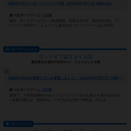
[NEW] 8月マーダーミステリー日程（2026年07月27日 19時24分）
遊べるボードゲーム
122個
席料、ボードゲームプレイ料金無料、四条大宮5分、四条烏丸8分 ワン
ドリンク 800円〜 ビュッフェ形式の生フルーツティーは1,100円...
ボードゲームカフェ
ブックオフ栄スカイル店
愛知県名古屋市中区栄3-4-5 スカイルビル８階
[NEW] 8月分の買取チラシを更新しました。（2026年07月27日 17時53分）
遊べるボードゲーム
547個
栄地下、大同特殊鋼Phenixスクエア (クリスタル広場)から直行徒歩5分
✨毎週月曜日は『相席Day』🎈平日はU25割で🉐新品、中古ボ...
プレイスペース