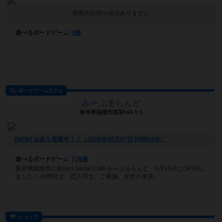
最新のお知らせはありません
遊べるボードゲーム
0個
ボードゲームカフェ
みーぷるらんど
岐阜県瑞穂市稲里544-1-3
[NEW] お盆も営業中！！（2026年08月07日 00時53分）
遊べるボードゲーム
738個
岐阜県瑞穂市にBoard Game Cafe みーぷるらんど 6月15日にOPENし
ました！ 仲間同士、恋人同士、ご家族、女性の来店...
ショップ