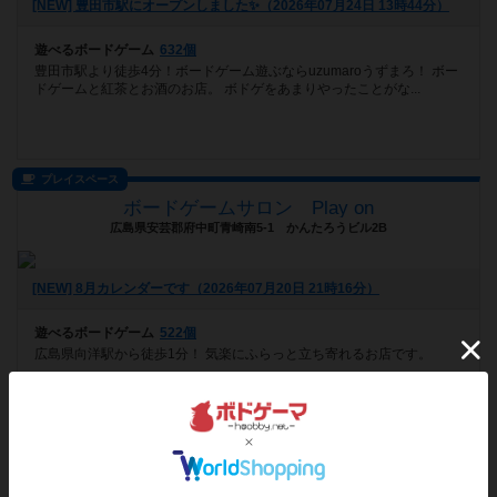
[NEW] 豊田市駅にオープンしました✨（2026年07月24日 13時44分）
遊べるボードゲーム
632個
豊田市駅より徒歩4分！ボードゲーム遊ぶならuzumaroうずまろ！ ボー
ドゲームと紅茶とお酒のお店。 ボドゲをあまりやったことがな...
プレイスペース
ボードゲームサロン Play on
広島県安芸郡府中町青崎南5-1 かんたろうビル2B
[NEW] 8月カレンダーです（2026年07月20日 21時16分）
遊べるボードゲーム
522個
広島県向洋駅から徒歩1分！ 気楽にふらっと立ち寄れるお店です。
ボードゲームカフェ
名古屋大須のボードゲームカフェ Board Game's