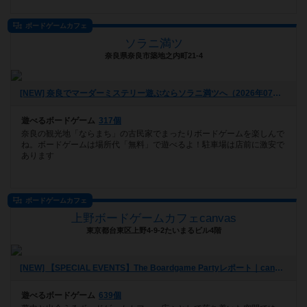
ボードゲームカフェ
ソラニ満ツ
奈良県奈良市築地之内町21-4
[NEW] 奈良でマーダーミステリー遊ぶならソラニ満ツへ（2026年07月26日 15時04分）
遊べるボードゲーム
317個
奈良の観光地「ならまち」の古民家でまったりボードゲームを楽しんで
ね。ボードゲームは場所代「無料」で遊べるよ！駐車場は店前に激安で
あります
ボードゲームカフェ
上野ボードゲームカフェcanvas
東京都台東区上野4-9-2たいまるビル4階
[NEW] 【SPECIAL EVENTS】The Boardgame Partyレポート｜canvas Girl's Day｜2026/7/24（2026年07月25日 22時12分）
遊べるボードゲーム
639個