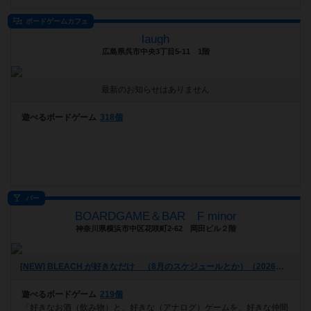
ボードゲームカフェ
laugh
広島県呉市中央3丁目5-11 1階
最新のお知らせはありません
遊べるボードゲーム
318個
バー
BOARDGAME＆BAR F minor
神奈川県横浜市中区花咲町2-62 岡田ビル２階
[NEW] BLEACH が好きなだけ （8月のスケジュールとか）（2026年07月16日 03時46分）
遊べるボードゲーム
219個
「好きなお酒（飲み物）と、好きな（アナログ）ゲームを、好きな仲間