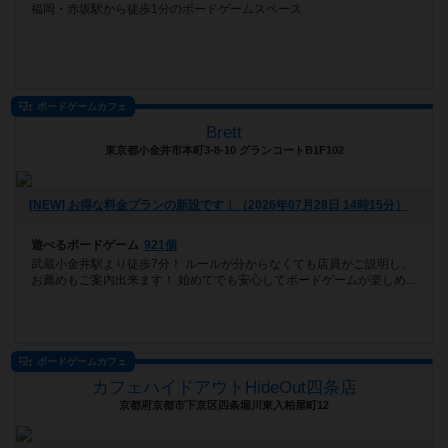
福岡・赤坂駅から徒歩1分のボードゲームスペース
ボードゲームカフェ
Brett
東京都小金井市本町3-8-10 グランコートB1F102
[NEW] お得な料金プランの新設です！（2026年07月28日 14時15分）
遊べるボードゲーム
921個
武蔵小金井駅より徒歩7分！ ルールが分からなくても店員がご説明し、
お薦めもご案内出来ます！ 始めてでも安心してボードゲームが楽しめ...
ボードゲームカフェ
カフェハイドアウトHideOut四条店
京都府京都市下京区四条堀川東入柏屋町12