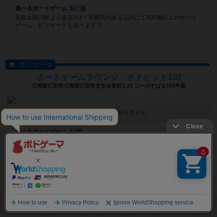
遊べるボードゲーム
507個
名鉄太田川駅より徒歩3分！雰囲気のある店内にて400種以上のボード
ゲーム、ビリヤードも遊べます！
プレイスペース
ボードゲームラウンジ ボドピット103
北海道江別市北海道江別市文京台東町1-23 コーポすばる103号室
最新のお知らせはありません
遊べるボードゲーム
52個
江別市大麻の完全貸切制ボードゲームルームです✨ プライベートな空間
で50種類以上のボードゲーム・ダーツ・その他様々なゲームをお楽しみ
頂...
ショップ
ボードゲーム catnap【ウォーハンマー・シタデルカラー取扱店】
和歌山県和歌山市黒田197-1