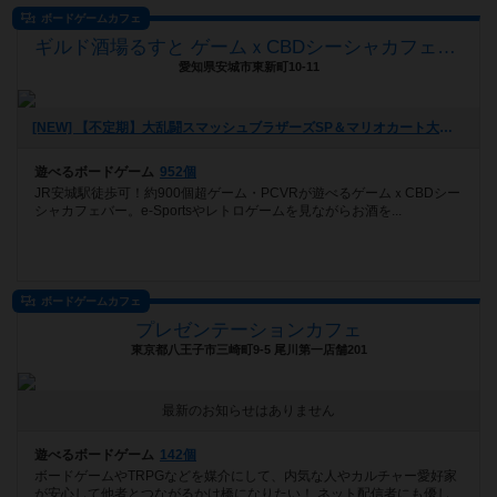
ボードゲームカフェ
ギルド酒場るすと ゲームｘCBDシーシャカフェバー
愛知県安城市東新町10-11
[NEW] 【不定期】大乱闘スマッシュブラザーズSP＆マリオカート大会【たまに桃鉄＆ドカポン】（2024年08月28日 16時15分）
遊べるボードゲーム
952個
JR安城駅徒歩可！約900個超ゲーム・PCVRが遊べるゲームｘCBDシー
シャカフェバー。e-Sportsやレトロゲームを見ながらお酒を...
ボードゲームカフェ
プレゼンテーションカフェ
東京都八王子市三崎町9-5 尾川第一店舗201
最新のお知らせはありません
遊べるボードゲーム
142個
ボードゲームやTRPGなどを媒介にして、内気な人やカルチャー愛好家
が安心して他者とつながるかけ橋になりたい！ ネット配信者にも優し