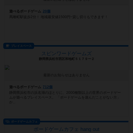
遊べるボードゲーム
20個
馬喰町駅徒歩2分！ 地域最安値1500円~貸し切りもできます！
プレイスペース
スピンワードゲームズ
静岡県浜松市西区和地町５１７９ー２
最新のお知らせはありません
遊べるボードゲーム
712個
静岡県浜松市の浜名湖のほとりに、2000種類以上の世界のボードゲー
ムが遊べるプレイスペース。 「ボードゲームを遊んだことがない方」
か...
ボードゲームカフェ
ボードゲームカフェ hang out