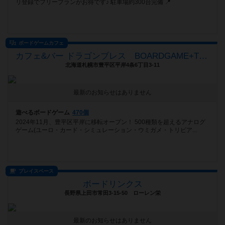
リ登録でフリープランがお得です♪ 駐車場約300台完備 📍
ボードゲームカフェ
カフェ&バー ドラゴンブレス BOARDGAME+TRPG
北海道札幌市豊平区平岸4条6丁目3-11
最新のお知らせはありません
遊べるボードゲーム
470個
2024年11月、豊平区平岸に移転オープン！ 500種類を超えるアナログ
ゲーム(ユーロ・カード・シミュレーション・ウミガメ・トリビア...
プレイスペース
ボードリンクス
長野県上田市常田3-15-50 ローレン栄
最新のお知らせはありません