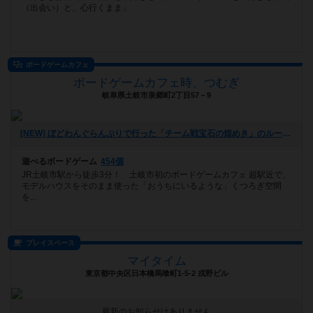
（出会い）と、心行くまま」
ボードゲームカフェ
ボードゲームカフェ時、つむぎ
岐阜県土岐市泉郷町2丁目57－9
[NEW] ぼどわんぐらんぷりで行った「チーム戦宝石の煌めき」のルールについて（2026年07月11日 16時35分）
遊べるボードゲーム
454個
JR土岐市駅から徒歩3分！ 土岐市初のボードゲームカフェ 超駅近で、
モデルハウスをそのまま使った「おうちにいるような」くつろぎ空間
を...
プレイスペース
マイタイム
東京都中央区日本橋馬喰町1-5-2 戎野ビル
最新のお知らせはありません