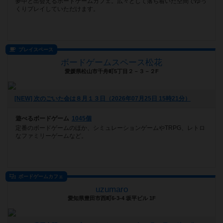
夢中と出会えるボードゲームカフェ。広々として落ち着いた空間でゆっ
くりプレイしていただけます。
プレイスペース
ボードゲームスペース松花
愛媛県松山市千舟町5丁目２－３－２F
[NEW] 次のごいた会は８月１３日（2026年07月25日 15時21分）
遊べるボードゲーム
1045個
定番のボードゲームのほか、シミュレーションゲームやTRPG、レトロ
なファミリーゲームなど。
ボードゲームカフェ
uzumaro
愛知県豊田市西町6-3-4 坂平ビル 1F