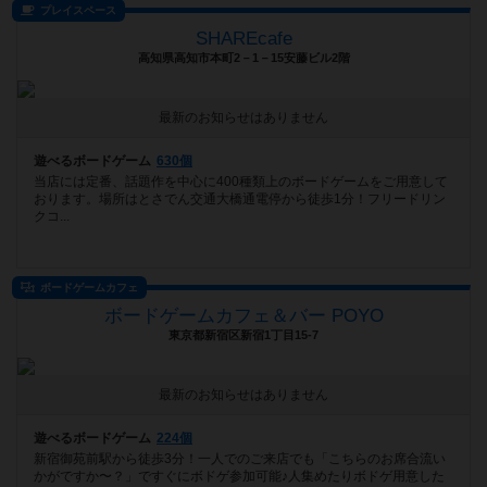
プレイスペース
SHAREcafe
高知県高知市本町2－1－15安藤ビル2階
最新のお知らせはありません
遊べるボードゲーム
630個
当店には定番、話題作を中心に400種類上のボードゲームをご用意して
おります。場所はとさでん交通大橋通電停から徒歩1分！フリードリン
クコ...
ボードゲームカフェ
ボードゲームカフェ＆バー POYO
東京都新宿区新宿1丁目15-7
最新のお知らせはありません
遊べるボードゲーム
224個
新宿御苑前駅から徒歩3分！一人でのご来店でも「こちらのお席合流い
かがですか〜？」ですぐにボドゲ参加可能♪人集めたりボドゲ用意した