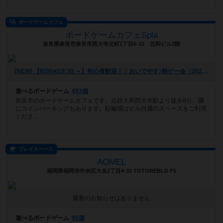
ボードゲームカフェ
ボードゲームカフェSpla
奈良県奈良市奈良市西大寺北町1丁目6-10 北和ビル3階
[NEW] 【8/26㈬19:30 ～】初心者歓迎！！おいでやす♪軽ゲー会（2026年07月29日 19時38分）
遊べるボードゲーム
493個
奈良市のボードゲームカフェです。近鉄大和西大寺駅より徒歩8分。隣
にコインパーキングもあります。駐輪場はビル付属のスペースをご利用
くださ...
プレイスペース
AOMEL
福岡県福岡市中央区大名2丁目4-33 TOTOREBLD F5
最新のお知らせはありません
遊べるボードゲーム
95個