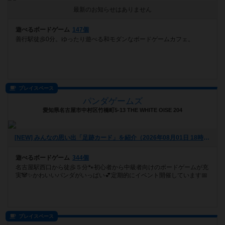
最新のお知らせはありません
遊べるボードゲーム
147個
善行駅徒歩0分。ゆったり遊べる和モダンなボードゲームカフェ。
プレイスペース
パンダゲームズ
愛知県名古屋市中村区竹橋町5-13 THE WHITE OISE 204
[NEW] みんなの思い出「足跡カード」を紹介（2026年08月01日 18時17分）
遊べるボードゲーム
344個
名古屋駅西口から徒歩５分🐾初心者から中級者向けのボードゲームが充
実🐼✨かわいいパンダがいっぱい💕定期的にイベント開催しています📅
プレイスペース