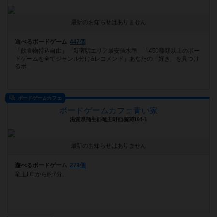
最新のお知らせはありません
遊べるボードゲーム
447個
「飲食物持込自由」「新宿駅エリア最安値水準」「450種類以上のボー
ドゲームを全てジャンル分け&レコメンド」あなたの「好き」を見つけ
るボ...
ボードゲームカフェ
ボードゲームカフェ青い家
滋賀県蒲生郡竜王町西横関164-1
最新のお知らせはありません
遊べるボードゲーム
279個
竜王I.C.から約7分、