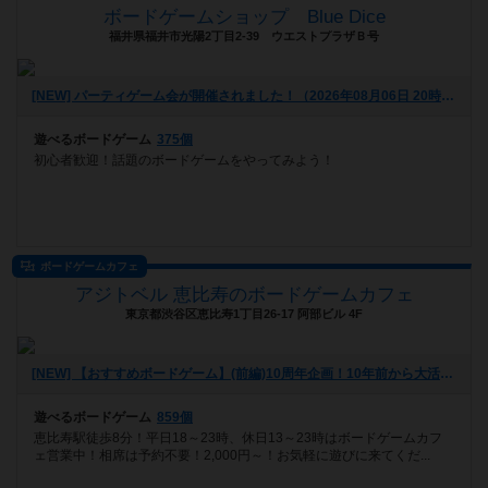
ボードゲームショップ Blue Dice
福井県福井市光陽2丁目2-39 ウエストプラザＢ号
[NEW] パーティゲーム会が開催されました！（2026年08月06日 20時08分）
遊べるボードゲーム
375個
初心者歓迎！話題のボードゲームをやってみよう！
ボードゲームカフェ
アジトベル 恵比寿のボードゲームカフェ
東京都渋谷区恵比寿1丁目26-17 阿部ビル 4F
[NEW] 【おすすめボードゲーム】(前編)10周年企画！10年前から大活躍のボードゲーム【#163】をあげました（2026年08月06日 00時03分）
遊べるボードゲーム
859個
恵比寿駅徒歩8分！平日18～23時、休日13～23時はボードゲームカフ
ェ営業中！相席は予約不要！2,000円～！お気軽に遊びに来てくだ...