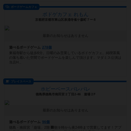
ボードゲームカフェ
ボドゲカフェ れもん
京都府京都市東山区泉涌寺雀ケ森町７ー６
最新のお知らせはありません
遊べるボードゲーム
278個
東福寺駅から徒歩6分。日曜のみ営業しているボドゲカフェ。純喫茶風
の落ち着いた空間でボードゲームを楽しんで頂けます。マダミス公演は
当店H...
プレイスペース
ホビーベースパレパレ
徳島県徳島市南田宮２丁目2-46 遊場２F
最新のお知らせはありません
遊べるボードゲーム
96個
徳島・南田宮「遊場」2階 🏢朝９時から夜24時まで営業してます！アプ