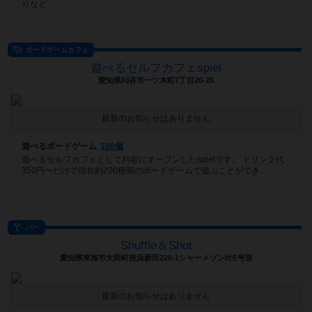
りなど...
ボードゲームカフェ
遊べるセルフカフェspiel
愛知県刈谷市一ツ木町7丁目20-25
最新のお知らせはありません
遊べるボードゲーム
100個
遊べるセルフカフェとして刈谷にオープンしたspielです。 ドリンク代
350円〜だけで現在約200種類のボードゲームで遊ぶことができ...
バー
Shuffle＆Shot
愛知県東海市大田町後浜新田220-1シャーメゾン叶E号室
最新のお知らせはありません