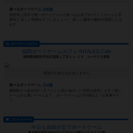
遊べるボードゲーム
308個
長野県上田市で唯一ボードゲームが遊べるお店です♪アットホームな雰
囲気で 楽しい時間をすごしましょー♪ 新しい趣味や趣味仲間探しにも
おす...
ボードゲームカフェ
福岡ボードゲームカフェ INTALES Cafe
福岡県福岡市早良区高取１丁目１１−１５ ユーテラス高取
最新のお知らせはありません
遊べるボードゲーム
754個
藤崎駅から徒歩8分！広々とした居心地のいい空間を提供します！軽い
ゲームから重いゲームまで、 ボードゲームは700個以上！お食事やド
リ...
プレイスペース
今日も自由が丘でボードゲーム
東京都目黒区自由が丘2丁目14-19夢のパラダイス1階