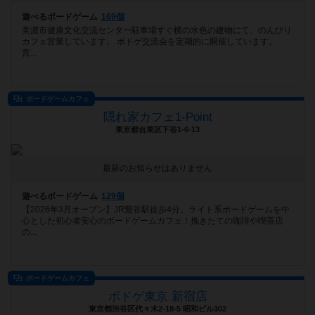
遊べるボードゲーム
169個
美濃市健康文化交流センター駐車場すぐ横の水色の建物にて、のんびり
カフェ営業しています。 ボドゲ交流会を定期的に開催しています。
営...
ボードゲームカフェ
隠れ家カフェ1-Point
東京都台東区下谷1-6-13
最新のお知らせはありません
遊べるボードゲーム
129個
【2026年3月オープン】JR鶯谷駅徒歩4分。ライト系ボードゲームを中
心とした初心者安心のボードゲームカフェ！挽きたての珈琲や喫茶店
の...
ボードゲームカフェ
ボドゲ東京 新宿店
東京都渋谷区代々木2-18-5 昭和ビル302