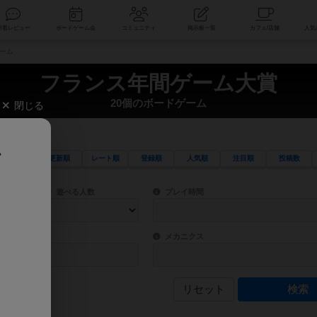
索
新着レビュー
ボードゲーム会
コミュニティ
掲示板一覧
ゲーム
フランス年間ゲーム大賞
20個のボードゲーム
閉じる
、
更新順
レート順
登録順
人気順
注目順
投稿数
ワード検索ができます。
検索できます。
プレイ対象人数に含まれるボードゲームを指定します。
目安となる所要時間を指定することができ
遊べる人数
プレイ時間
物などモチーフ・ストーリーを指定することができます。直感的にゲームシステムを理解
ゲーム性を構成するコアシステムです。主
バー
メカニクス
リセット