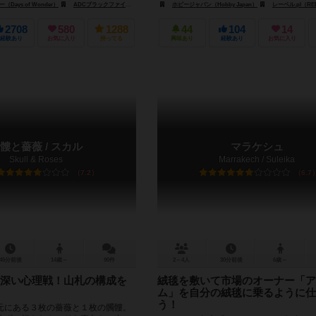
e）
Days of Wonder）
アステリオン・プレス（Asterion Press）
ADCブラックファイア・エンターテイメント（ADC Blackfire Entertainment）
ホビージャパン（Hobby Japan）
レーベル.pl（REB
バンダイ（B
2708
580
1288
44
104
14
経験あり
お気に入り
持ってる
興味あり
経験あり
お気に入り
髏と薔薇 / スカル
マラケシュ
Skull & Roses
Marrakech / Suleika
7.2
6.7
45分前後
14歳～
90件
2～4人
30分前後
6歳～
深い心理戦！山札の構成を
絨毯を敷いて市場のオーナー「ア
ム」を自分の絨毯に乗るように仕
う！
元にある３枚の薔薇と１枚の髑髏。