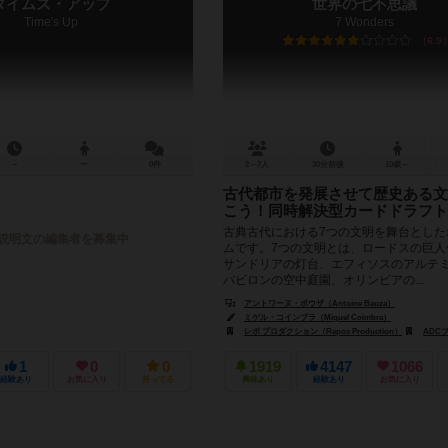
タイムズ・アップ
世界の七不思議
Time's Up
7 Wonders
6.9
－
ー
0件
2～7人
30分前後
10歳～
古代都市を発展させて歴史ある文
こう！同時解決型カードドラフト
古典古代における7つの文明を舞台とした
説明文の編集者を募集中
ムです。7つの文明とは、ロードスの巨人
サンドリアの灯台、エフィソスのアルテ
バビロンの空中庭園、オリンピアの...
アントワーヌ・ボウザ（Antoine Bauza）
ミゲル・コインブラ（Miguel Coimbra）
レポ プロダクション（Repos Production）
ADCブラックファイア・エンター
1
0
0
1919
4147
1066
経験あり
お気に入り
持ってる
興味あり
経験あり
お気に入り