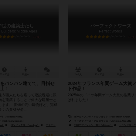
中世の建築士たち
パーフェクトワーズ
 Builders: Middle Ages
Perfect Words
6.0
6.1
30～40分
10歳～
4件
2～6人
15～30分
10歳～
をバンバン建てて、目指せ
2024年フランス年間ゲーム大賞
士！
ト作品！
違う職人たちを雇って建設現場に派
2025年のドイツ年間ゲーム大賞の推薦リ
物を建築することで偉大な建築士と
ばれました！
します。 価値の高い建物ほど、完成
くの資材が必...
Frederic Henry）
ポール＝アンリ・アルジョット（Paul-Henri Argiot）
abrina Miramon）
クリスティーヌ・アルコウフェ（Christine Alcouffe）
ee）
エニグマ（Bergsala Enigma）
ボンピュクス（Bombyx）
アステリオン・プレス（Asterion Press）
TIKIエディション（TIKI Editions）
トランジス・ゲームズ（Tr