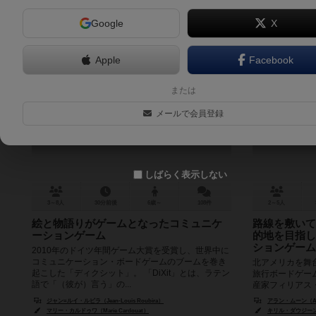
Google
X
Apple
Facebook
ディクシット
チケットト
または
Dixit
イドアメリ
メールで会員登録
7.1
しばらく表示しない
3～8人
30分前後
6歳～
108件
2～5人
絵と物語りがゲームとなったコミュニケ
路線を敷いて
ーションゲーム
的地を目指し
ションゲーム
2010年のドイツ年間ゲーム大賞を受賞し、世界中に
コミュニケーション・ボードゲームのブームを巻き
北アメリカを舞
起こした「ディクシット」。 「DiXit」とは、ラテン
旅行ボードゲー
語で「（彼が）言う」の...
産家フィリアス
界一周」の話。と
ジャン=ルイ・ルビラ（Jean-Louis Roubira）
アラン・ムーン（Ala
マリー・カルドゥワ（Marie Cardouat）
キリル・ダウジーン（Cy