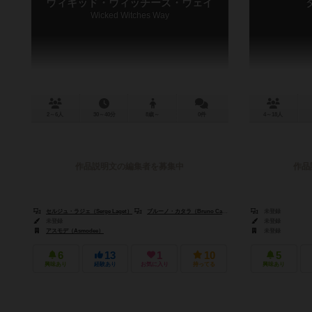
ウィキッド・ウィッチーズ・ウェイ
Wicked Witches Way
2～6人
30～40分
8歳～
0件
4～18人
作品説明文の編集者を募集中
作品
セルジュ・ラジェ（Serge Laget）
ブルーノ・カタラ（Bruno Cathala）
未登録
未登録
未登録
アスモデ（Asmodee）
未登録
6
13
1
10
5
興味あり
経験あり
お気に入り
持ってる
興味あり