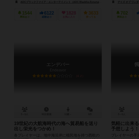
ADCブラックファイア・エンターテイメント（ADC Blackfire Entertainment）
アスモデ（Asmode
デイズ オブ ワンダー（
1544
6122
1828
3633
702
興味あり
経験あり
お気に入り
持ってる
興味あり
エンデバー
髑
Endeavor
6.2
3～5人
90分前後
12歳～
6件
3～6人
19世紀の大航海時代の海へ貿易船を送り
気軽に出来る
出し栄光をつかめ！
予想しよう！
各プレイヤーは、地中海沿岸に植民地を持つ西欧の
プレイヤーの手