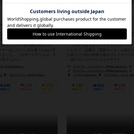
45～55分
13歳～
15件
3～10人
45分前後
12歳～
ンダを養い、目標に向けて
まったく同じでなくてもいいけど
ション選択ゲーム！
るだけ似ているものを描こう！
の証としてパンダが贈られました。
このゲームではプレイヤー1人がアート
ーヤーはこのパンダを養うために尽
ーとなり、お題の『場面カード』の絵だ
りました。 このボードゲームは、3
口頭だけで絵の内容を他のプレイヤーに
育てながら、...
他のプレイヤーたちはデザイナ...
Antoine Bauza）
ウィリアム・ジェイコブソン（William Jacobson）
ウィリアム・ジェイコブソン（William Jacobson）
t）
ホビージャパン（Hobby Japan）
アスモデ（Asmodee）
アステリオン・プレス（Asterio
846
134
272
196
606
100
経験あり
お気に入り
持ってる
興味あり
経験あり
お気に入り