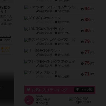
紹介文なし
5件の投稿
24件
ファースト・イン・フライト
行動を
94
PT
ろ！
紹介文あり
3件の投稿
盗賊の１人
ダイススローン
88
PT
石、金庫の
紹介文なし
1件の投稿
。盗賊には
ガルフストライク
80
PT
紹介文あり
1件の投稿
rdi Valbuena）
モズビ－ズ・レイダ－ズ
79
アステリオン・プレス（Asterion Press）
PT
紹介文あり
1件の投稿
887
リー対グラント
77
持ってる
PT
紹介文あり
1件の投稿
ブレーキング・アウェイ
75
PT
紹介文あり
4件の投稿
ザ・フラッド
71
PT
紹介文なし
1件の投稿
ク
お気に入りランキング
トップ50
Splendor
1
宝石の煌き
位
4040名