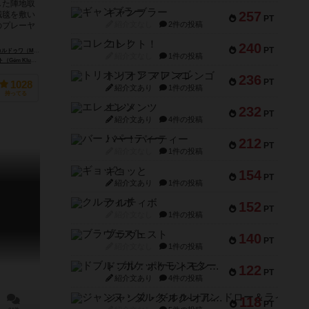
した陣地取
ギャンブラー
257
絨毯を敷い
PT
紹介文なし
2件の投稿
のプレーヤ
コレクト！
240
PT
Marie Cardouat）
ドミニク・エルハール（Dominique Ehrhard）
紹介文なし
1件の投稿
Klub Kft.）
ギガミック（Gigamic）
トリオンフ ア マレンゴ
236
PT
1028
紹介文あり
1件の投稿
持ってる
エレメンツ
232
PT
紹介文あり
4件の投稿
バー！パーティー
212
PT
紹介文なし
1件の投稿
ギョッと
154
PT
紹介文あり
1件の投稿
クルティボ
152
PT
紹介文なし
1件の投稿
ブラヴェスト
140
PT
紹介文なし
1件の投稿
ドブル：ポケットモンスター
122
PT
紹介文あり
4件の投稿
ジャンヌ・ダルク-オルレアン ドロー＆ライト
118
PT