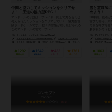
1～4人
60～90分
10歳～
45件
2～7人
仲間と協力してミッションをクリアせ
霊と霊媒師に
よ！ 王道の協力型RPG！
めよう！
アンドールの伝説は、プレイヤー同士で力を合わせ
30年前、従者
与えられたミッションをクリアしていく、協力型冒
古びた邸宅。未
険ボードゲームです。 数々の冒険が繰り広げられる
それを呼び寄せ
このアンドールの地で、プレイ...
解き明かそうとしま
ミヒャエル・メンツェル（Michael Menzel）
アレクサンドル・ネフス
ミカエラ・キーンレ（Michaela Kienle）
ミヒャエル・メンツェル（Michael Menzel）
イガー・バーラコブ（Ig
コスモス（KOSMOS）
999ゲームズ（999 Games）
アルビ（Albi）
アスモデ（Asmod
1292
1642
422
1761
1063
興味あり
経験あり
お気に入り
持ってる
興味あり
コンセプト
Concept
6.1