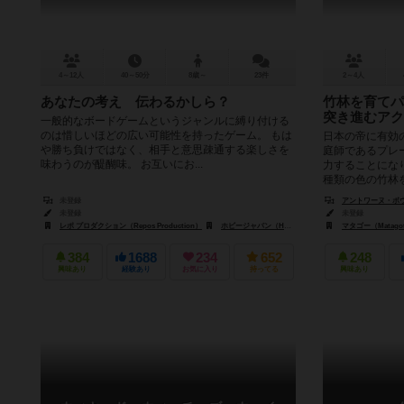
4～12人
40～50分
8歳～
23件
2～4人
あなたの考え 伝わるかしら？
竹林を育てパ
突き進むアク
一般的なボードゲームというジャンルに縛り付ける
のは惜しいほどの広い可能性を持ったゲーム。 もは
日本の帝に有効
や勝ち負けではなく、相手と意思疎通する楽しさを
庭師であるプレ
味わうのが醍醐味。 お互いにお...
力することにな
種類の色の竹林を
未登録
アントワーヌ・ボウザ（
未登録
未登録
レポ プロダクション（Repos Production）
ホビージャパン（Hobby Japan）
マタゴー（Matago
384
1688
234
652
248
興味あり
経験あり
お気に入り
持ってる
興味あり