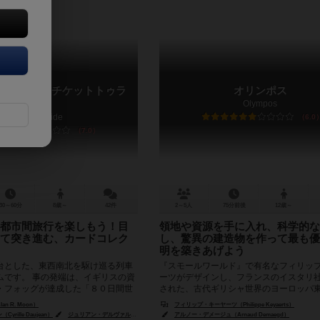
ゥライド / チケットトゥラ
オリンポス
カ
Olympos
Ticket to Ride
6.0
7.0
30～60分
8歳～
42件
2～5人
75分前後
12歳～
都市間旅行を楽しもう！目
領地や資源を手に入れ、科学的な
て突き進む、カードコレク
し、驚異の建造物を作って最も優
明を築きあげよう
台とした、東西南北を駆け巡る列車
『スモールワールド』で有名なフィリッ
ムです。 事の発端は、イギリスの資
ーツがデザインし、フランスのイスタリ
・フォッグが達成した「８０日間世
された、古代ギリシャ世界のヨーロッパ
ある学生５人がそ...
発展を争うゲーム。 各勢力かそれぞ...
n R. Moon）
フィリップ・キーヤーツ（Philippe Keyaerts）
rille Daujean）
ジュリアン・デルヴァル（Julien Delval）
アルノー・デメージュ（Arnaud Demaegd）