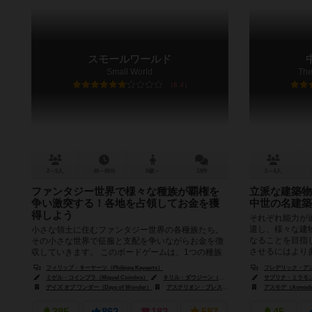
スモールワールド
Small World
The
6.4
2～5人
40～80分
8歳～
13件
2～4人
ファンタジー世界で様々な種族が覇権を
立派な建築物
争い激突する！各地を占領してお金を獲
中世の名建築
得しよう
それぞれ能力が
遣し、様々な建
小さな領土に住むファンタジー世界の各種族たち。
なることを目指
その小さな世界で征服と支配を争いながらお金を徴
させるにはより多
収していきます。 このボードゲームは、1つの種族
を率いながら土地を占領し、時...
フィリップ・キーヤーツ（Philippe Keyaerts）
フレデリック・アンリ（
ミゲル・コインブラ（Miguel Coimbra）
キリル・ダウジーン（Cyrille Daujean）
サブリナ・ミラモン（S
デイズ オブ ワンダー（Days of Wonder）
アステリオン・プレス（Asterion Press）
アスモデ（Asmod
バーグサラ・