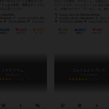
枚ずつ好きなカードを裏向きに出
モロッコの都市「マラケシュ」を舞台と
ードをある枚数、髑髏をめくらずに
りゲームです。ゲームボード上に自分の
ると思ったプレ...
て、市場のオーナー「アッサム」を、他
ーの手番のときに自分の絨毯に乗るよう...
erve Marly）
ドミニク・エルハール（Dominique Ehrhard）
se Kipik）
nno Girke）
トーマス・ヴァーチクス（Thomas Vuarchex）
ヴィクター・ボーデン（Victor Boden）
マリー・カルドゥワ（
ee）
グランナ（Granna）
リュイメーム（Lui-Meme）
ファンデックス（Fundex）
ジェム・クラブ・キフト（Gém 
6208
1823
3397
776
2603
589
経験あり
お気に入り
持ってる
興味あり
経験あり
お気に入り
ミステリウム
コルトエクスプレス
Mysterium
Colt Express
6.2
6.4