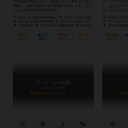
列強諸国の代表となり、航海によって新たな土地を
プレイヤーは１
開拓し、資源を集め、国力増強を目指します。 ボー
し、出されたカ
ド上には本拠地の地中海沿岸...
めくることが出来
カール・デ・ビザー（Carl de Visser）
ジャラット・グレイ（Jarratt Gray）
エルヴェ・マルリー（H
ジョシュ・カペル（Josh Cappel）
クレメンス・フランツ（Klemens Franz）
ローズ・キピック（Ro
ハンノ・ガーク（Ha
アルビ（Albi）
ホビージャパン（Hobby Japan）
ルックアウト ゲームズ（Lookout Games）
アスモデ（Asmod
77
173
30
142
1169
興味あり
経験あり
お気に入り
持ってる
興味あり
アンドールの伝説
Legends of Andor
6.7