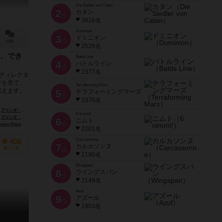
Die Siedler von Catan
2
カタン
位
3616名
Dominion
3
ドミニオン
位
13件
2528名
、でき
Battle Line
4
バトルライン
位
2377名
ディレクタ
けを見て、
Terraforming Mars
伝えます。
5
テラフォーミングマーズ
位
2370名
アマンダ・コホウト（Amanda Kohout）
6 nimmt!
アマンダ・コホウト（Amanda Kohout）
6
ニムト
位
n Press）
ブレインコグ（Braincog, Inc.）
2201名
Carcassonne
405
7
カルカソンヌ
持ってる
位
2190名
Wingspan
8
ウイングスパン
位
2149名
Azul
9
アズール
位
1903名