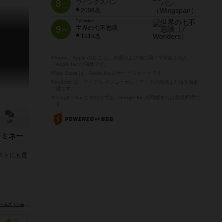
8
ウイングスパン
位
2006名
7 Wonders
9
世界の七不思議
位
1919名
※Apple、Apple のロゴ は、米国および他の国々で登録された
Apple Inc.の商標です。
※App Store は、Apple Inc.のサービスマークです。
※Android は、グーグル インコーポレイテッドの商標または登録商
標です。
※Google Play とそのロゴは、Google Inc.の商標または登録商標で
す。
1件
ノミネー
ストにも選
anjis Games）