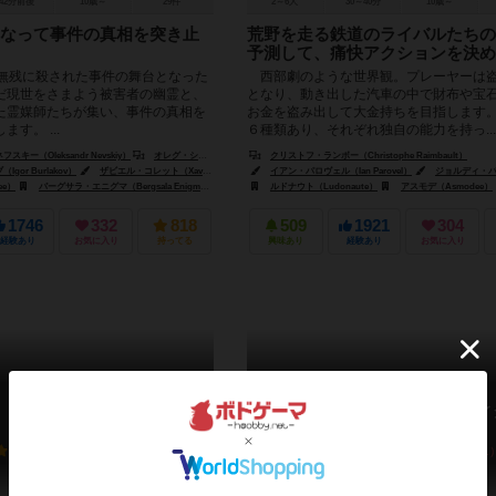
42分前後
10歳～
29件
2～6人
30～40分
10歳～
なって事件の真相を突き止
荒野を走る鉄道のライバルたちの
予測して、痛快アクションを決め
が無残に殺された事件の舞台となった
西部劇のような世界観。プレーヤーは
だ現世をさまよう被害者の幽霊と、
となり、動き出した汽車の中で財布や宝
た霊媒師たちが集い、事件の真相を
お金を盗み出して大金持ちを目指します
す。 ...
６種類あり、それぞれ独自の能力を持っ...
キー（Oleksandr Nevskiy）
オレグ・シドレンコ（Oleg Sidorenko）
クリストフ・ランボー（Christophe Raimbault）
or Burlakov）
ザビエル・コレット（Xavier Collette）
イアン・パロヴェル（Ian Parovel）
オレグ・シドレンコ（Oleksandr Nevskiy）
ジョルディ・バルブエナ（Jo
ee）
バーグサラ・エニグマ（Bergsala Enigma）
エスデヴィウム（Esdevium）
ルドナウト（Ludonaute）
アスモデ（Asmodee）
1746
332
818
509
1921
304
経験あり
お気に入り
持ってる
興味あり
経験あり
お気に入り
タケノコ
デュプリク / アイデンティ
Takenoko
Duplik / Identik
6.0
6.1