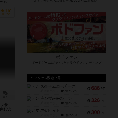
ボドゲが遊べる店舗を全国500店舗以上掲載中
EL.pl）
andai）
リオ グランデ ゲームス（Rio Grande Games）
110
持ってる
ボドファン
ボードゲームに特化したクラウドファンディング
アクセス数 急上昇中
スチームローラーズ
686
PT
紹介文なし
2件の投稿
50件
テンプテーション
326
PT
紹介文なし
2件の投稿
ッサ
向けよ
アマナイト
300
PT
紹介文なし
1件の投稿