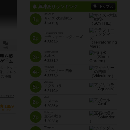
興味ありランキング
トップ50
SCYTHE
1
サイズ -大鎌戦役-
位
2415名
Terraforming Mars
2
テラフォーミングマーズ
位
2394名
63件
Stone Garden
3
枯山水
明を築
位
2281名
ゲーム
ボードゲー
Viticulture
4
ワイナリーの四季
像、アレク
位
2272名
ミス神殿、
Agricola
5
アグリコラ
位
2119名
テイメント（ADC Blackfire Entertainment）
アスモデ（Asmodee）
Azul
6
アズール
位
2035名
1859
持ってる
Splendor
7
宝石の煌き
位
2028名
Wingspan