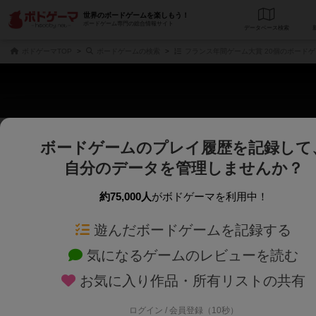
世界のボードゲームを楽しもう！
ボードゲーム専門の総合情報サイト
データベース
検
ボドゲーマTOP
ボードゲームの検索
フランス年間ゲーム大賞 20個のボード
ボードゲームのプレイ履歴を記録して
さくさく表示
じっくり表示
自分のデータを管理しませんか？
商品名、商品説明文、デザイナー名、テーマ名、メカニクス名を対象にフリー
ゲームデザイナー名を指定して
フリーワード
ゲームデザイナー
約75,000人
がボドゲーマを利用中！
遊んだボードゲームを記録する
対象年齢を指定します。
世界観や登場人
対象年齢
テーマ/フレー
気になるゲームのレビューを読む
お気に入り作品・所有リストの共有
ログイン / 会員登録（10秒）