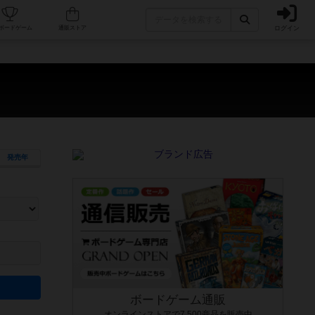
ログイン
カフェ/店舗
人気ボードゲーム
通販ストア
発売年
ます。マニュアルを読む時間や参加者へのルール説明時間は含まれていないため、初めて遊
できるよう、中世ファンタジー・クッキング・海賊同士の対決など、ゲームコンセプトを絞
にボードゲームに慣れている方向けの絞込機能です。例えば「ダイスロール」はランダム値
ボードゲーム通販
オンラインストアで7,500商品を販売中