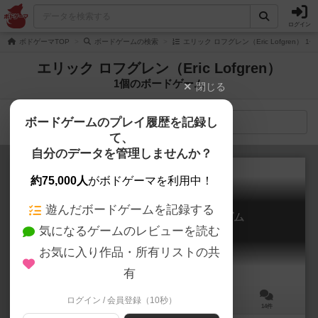
ログイン
ボドゲーマTOP
ボードゲームの検索
エリック ロフグレン（Eric Lofgren） 
エリック ロフグレン（Eric Lofgren）
1個のボードゲーム
閉じる
ボードゲームのプレイ履歴を記録し
検索メニュー
て、
自分のデータを管理しませんか？
約75,000人
がボドゲーマを利用中！
遊んだボードゲームを記録する
ライナー・クニツィアのキングダム
気になるゲームのレビューを読む
Kingdoms
6.5
お気に入り作品・所有リストの共
有
ログイン / 会員登録（10秒）
2～4人
45分前後
9歳～
14件