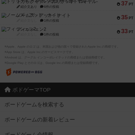
トリックギア - ペルソナ5 ザ・ロイヤル-
37
PT
紹介文あり
6件の投稿
ノームズ・アット・ナイト
35
PT
紹介文なし
1件の投稿
フィッシェン2
33
PT
紹介文なし
1件の投稿
※Apple、Apple のロゴ は、米国および他の国々で登録されたApple Inc.の商標です。
※App Store は、Apple Inc.のサービスマークです。
※Android は、グーグル インコーポレイテッドの商標または登録商標です。
※Google Play とそのロゴは、Google Inc.の商標または登録商標です。
ボドゲーマTOP
ボードゲームを検索する
ボードゲームの新着レビュー
ボードゲーム会情報