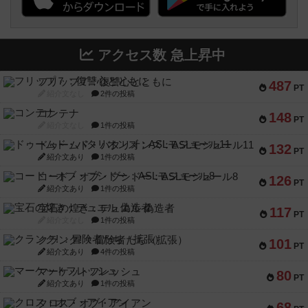
アクセス数 急上昇中
フリップ７：復讐心とともに
487
PT
紹介文なし
2件の投稿
コンテナ
148
PT
紹介文なし
1件の投稿
ドゥームド・バタリオンズ：ASLモジュール11
132
PT
紹介文あり
1件の投稿
コード・オブ・ブシドー：ASLモジュール8
126
PT
紹介文あり
1件の投稿
宝石の煌き：デュエル 偽造者
117
PT
紹介文なし
1件の投稿
クランク! ：冒険者たち（拡張）
101
PT
紹介文あり
4件の投稿
マーケットフレッシュ
80
PT
紹介文あり
1件の投稿
クロス・オブ・アイアン
68