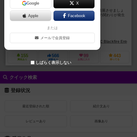
Google
X
領地から資源を集めて自国を潤せ！タイル配置ゲーム
一国の領主となり、自国の土地から資源や金を得て、発展させましょ
う。 ときにはモンスターとの戦いや、他プレイヤーとの関わりが発生
Apple
Facebook
し、何を先に行うか悩みどころです。 ...
または
ライナー・クニツィア（Reiner Knizia）
ケビン・チャイルドレス（Kevin Childress）
アンダース・ファイナー（
メールで会員登録
ADCブラックファイア・エンターテイメント（ADC Blackfire Entertain
155
566
99
443
興味あり
経験あり
お気に入り
持ってる
しばらく表示しない
クイック検索
登録状況
最近登録された順
紹介文あり
レビューあり
画像あり