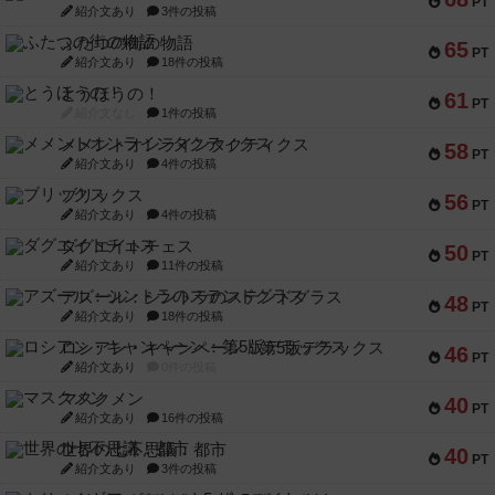
PT
紹介文あり
3件の投稿
ふたつの街の物語
65
PT
紹介文あり
18件の投稿
とうほうの！
61
PT
紹介文なし
1件の投稿
メメントオンラインタクティクス
58
PT
紹介文あり
4件の投稿
ブリックス
56
PT
紹介文あり
4件の投稿
ダグエイトチェス
50
PT
紹介文あり
11件の投稿
アズール：シントラのステンドグラス
48
PT
紹介文あり
18件の投稿
ロシアン・キャンペーン：第5版デラックス
46
PT
紹介文あり
0件の投稿
マスクメン
40
PT
紹介文あり
16件の投稿
世界の七不思議：都市
40
PT
紹介文あり
3件の投稿