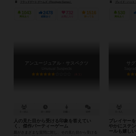
フラッドゲート ゲームズ（Floodgate Games）
プレイド・ハット・ゲー
1043
2478
732
1516
530
興味あり
経験あり
お気に入り
持ってる
興味あり
アンユージュアル・サスペクツ
サグ
Unusual Suspects
Sagrad
6.1
3～18人
10～30分
13歳～
10件
5～6人
人の見た目から受ける印象を答えてい
プレイヤーを
く、傑作パーティーゲーム
やかにステン
ールも嬉しい
親がさまざまな質問に対し、その見た目から受ける