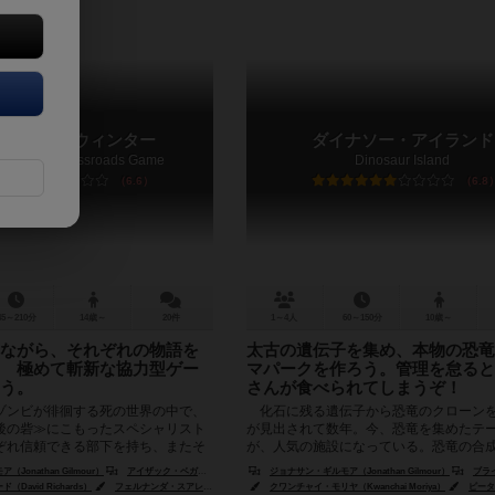
ド・オブ・ウィンター
ダイナソー・アイランド
 Winter: A Crossroads Game
Dinosaur Island
6.6
6.8
45～210分
14歳～
20件
1～4人
60～150分
10歳～
ながら、それぞれの物語を
太古の遺伝子を集め、本物の恐竜
 極めて斬新な協力型ゲー
マパークを作ろう。管理を怠ると
う。
さんが食べられてしまうぞ！
ゾンビが徘徊する死の世界の中で、
化石に残る遺伝子から恐竜のクローン
後の砦≫にこもったスペシャリスト
が見出されて数年。今、恐竜を集めたテ
ぞれ信頼できる部下を持ち、またそ
が、人気の施設になっている。恐竜の合
き目的を持っています...
見出し、必要な遺伝子を収集し、お客さ...
Jonathan Gilmour）
アイザック・ベガ（Isaac Vega）
ジョナサン・ギルモア（Jonathan Gilmour）
ブライアン・
David Richards）
フェルナンダ・スアレス（Fernanda Suarez）
クワンチャイ・モリヤ（Kwanchai Moriya）
ピーター・ウォッケン（Peter Wocken）
ピーター・ウォッ