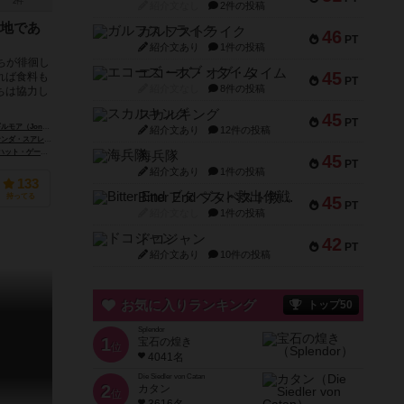
2件
紹介文なし
2件の投稿
地であ
ガルフストライク
46
PT
紹介文あり
1件の投稿
ちが徘徊し
エコーズ・オブ・タイム
45
れば食料も
PT
紹介文なし
8件の投稿
ちは協力し
スカルキング
45
PT
than Gilmour）
ティモシー・メイヤー（Timothy Meyer）
紹介文あり
12件の投稿
ス（Fernanda Suarez）
ピーター・ウォッケン（Peter Wocken）
Plaid Hat Games）
海兵隊
45
PT
紹介文あり
1件の投稿
133
Bitter End ブタペスト救出作戦
持ってる
45
PT
紹介文なし
1件の投稿
ドコジャン
42
PT
紹介文あり
10件の投稿
お気に入りランキング
トップ50
Splendor
1
宝石の煌き
位
4041名
Die Siedler von Catan
2
カタン
位