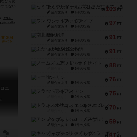
的なひらめ
かつてない
セミファイナル ～お前はまだ生きている～
103
PT
紹介文あり
1件の投稿
ダリル・アンドリューズ（Daryl Andrews）
ワン・トゥ・ファイブ
97
eter Wocken）
PT
紹介文あり
1件の投稿
南北戦争
91
304
PT
紹介文あり
1件の投稿
持ってる
ふたつの城の物語
91
PT
紹介文あり
6件の投稿
ノームズ・アット・ナイト
88
PT
紹介文なし
1件の投稿
マーリン
76
PT
紹介文あり
6件の投稿
ロニ
フラットアイアン
75
PT
紹介文なし
2件の投稿
es
トランスオリエント・エクスプレス
70
PT
紹介文なし
1件の投稿
アンブッシュ！：ムーブアウト！
59
PT
紹介文あり
1件の投稿
キャプテン・フリップ：イスラ・ボンバ
51
PT