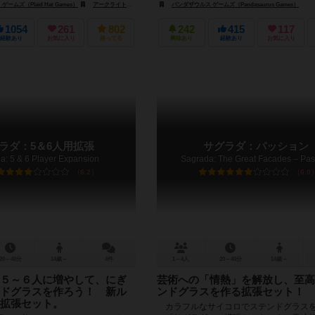
ムズ（Plaid Hat Games）
アークライト（Arclight）
パンダザウルス ゲームズ（Pandasaurus Games）
キューブファクトリー オブ アイデアズ（Cube Factory of
1054
261
802
242
415
117
経験あり
お気に入り
持ってる
興味あり
経験あり
お気に入り
ラダ：5＆6人用拡張
サグラダ：パッション
a: 5 & 6 Player Expansion
Sagrada: The Great Facades – Pas
6.2
6.0
20～40分
14歳～
4件
1～4人
20～40分
14歳～
５～６人に増やして、にぎ
芸術への「情熱」を解放し、至高
ドグラスを作ろう！ 新ル
ンドグラスを作る拡張セット！
拡張セット。
カラフルなサイコロでステンドグラス