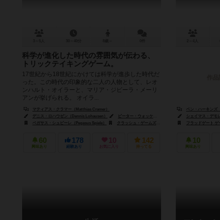
3～5人
30～40分
8歳～
0件
2～4人
科学が進化した時代の雰囲気が伝わる、
トリックテイキングゲーム。
17世紀から18世紀にかけては科学が進歩した時代だ
作品
った。この時代の印象的な二人の人物として、レオ
ンハルト・オイラーと、マリア・ジビーラ・メーリ
アンが挙げられる。 オイラ...
マティアス・クラマー（Matthias Cramer）
ベン・ハーキンズ（Be
デニス・ロハウゼン（Dennis Lohausen）
ピーター・ウォッケン（Peter Wocken）
シェイマス・デモレット
ペガサス・シュピーレ（Pegasus Spiele）
クラッシュ・ゲームズ（Crash Games）
フラッドゲート ゲーム
ルークラム・
60
178
10
142
10
興味あり
経験あり
お気に入り
持ってる
興味あり