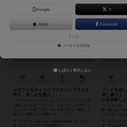
Google
X
Apple
Facebook
サグラダ
デッ
または
Sagrada
Dead of
メールで会員登録
7.0
しばらく表示しない
1～4人
20～40分
14歳～
49件
2～5人
カラフルなサイコロでステンドグラスを
ゾンビを倒し
作り、美しさを競おう。
成し遂げよ！
ムを体験しよ
サグラダファミリアにおいてステンドクラスを作
る職人となるボードゲーム。１０ラウンドが終了し
プレイヤーは、
たら、ゲーム終了です。ゲーム終了時に、獲得した
唯一残った≪最
得点が一番多い人の勝利です。 ガ...
たちです。それ
れぞれが完遂すべ
エイドリアン・アダメスキュー（Adrian Adamescu）
ダリル・アンドリューズ（Daryl Andrews）
ジョナサン・ギルモア（
ピーター・ウォッケン（Peter Wocken）
デビッド・リチャード（