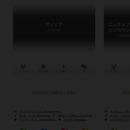
アノミア
ニュクト
Anomia
エンカウン
Nyctop
3～6人
30分前後
10歳～
0件
3～5人
作品説明文の編集者を募集中
作品
アンドリュー・インズ（Andrew Innes）
キャサリン・ステッペル（
ポール・ラーネ（Paul Laane）
セザリー・スザルク（Cezary Szulc）
ピーター・ウォッケン（Pete
ピーター・ウォッケン（
アノミア・プレス（Anomia Press）
アスモデ（Asmodee）
ブロードウェイ トイズ（Broadway 
パンダザウルス ゲーム