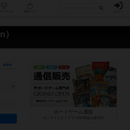
ログイン
カフェ/店舗
人気ボードゲーム
通販ストア
en）
発売年
ます。マニュアルを読む時間や参加者へのルール説明時間は含まれていないため、初めて遊
できるよう、中世ファンタジー・クッキング・海賊同士の対決など、ゲームコンセプトを絞
にボードゲームに慣れている方向けの絞込機能です。例えば「ダイスロール」はランダム値
ボードゲーム通販
オンラインストアで7,500商品を販売中