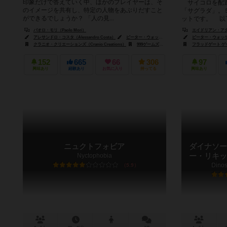
印象だけで答えていく中、ほかのプレイヤーは、そ
サイコロを配置
のイメージを共有し、特定の人物をあぶりだすこと
「サグラダ」。
ができるでしょうか？ 「人の見...
ットです。 以
でも、同時に使っ
パオロ・モリ（Paolo Mori）
エイドリアン・アダメス
アレサンドロ・コスタ（Alessandro Costa）
ピーター・ウォッケン（Peter Wocken）
ピーター・ウォッケン（
クラニオ・クリエーションズ（Cranio Creations）
999ゲームズ（999 Games）
フラッドゲート ゲーム
CMONリミテッド
152
665
66
306
97
興味あり
経験あり
お気に入り
持ってる
興味あり
ニュクトフォビア
ダイナソー
Nyctophobia
ー・リキッ
Dinos
5.9