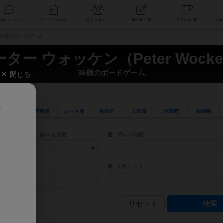
索
新着レビュー
ボードゲーム会
コミュニティ
掲示板一覧
） 36個のボードゲーム
ター ウォッケン（Peter Wock
36個のボードゲーム
閉じる
、
更新順
レート順
登録順
人気順
注目順
投稿数
ワード検索ができます。
検索できます。
プレイ対象人数に含まれるボードゲームを指定します。
目安となる所要時間を指定することができ
遊べる人数
プレイ時間
物などモチーフ・ストーリーを指定することができます。直感的にゲームシステムを理解
ゲーム性を構成するコアシステムです。主
バー
メカニクス
リセット