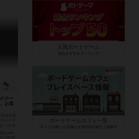
人気ボードゲーム
総合おすすめランキング
8件
のテー
、お客
を作る方法
ボードゲームカフェ一覧
ーマパーク
成レシピを
ボドゲが遊べる店舗を全国500店舗以上掲載中
ルイス（Brian Lewis）
ケン（Peter Wocken）