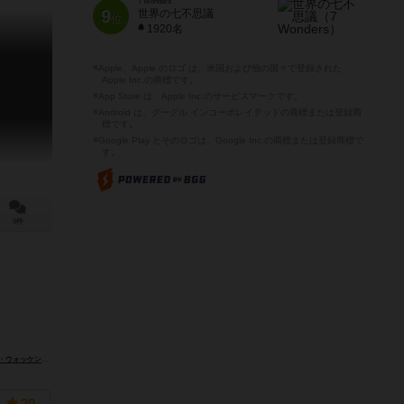
7 Wonders
9
世界の七不思議
位
1920名
※Apple、Apple のロゴ は、米国および他の国々で登録された
Apple Inc.の商標です。
※App Store は、Apple Inc.のサービスマークです。
※Android は、グーグル インコーポレイテッドの商標または登録商
標です。
※Google Play とそのロゴは、Google Inc.の商標または登録商標で
す。
0件
（Peter Wocken）