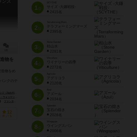
ランズ
SCYTHE
1
サイズ -大鎌戦役-
位
2415名
Terraforming Mars
2
テラフォーミングマーズ
位
2395名
Stone Garden
3
枯山水
位
1件
2281名
Viticulture
造物を
4
ワイナリーの四季
位
2272名
建造物をめ
Agricola
。
5
アグリコラ
位
ムパンクのテ
2120名
Azul
 Kittredge）
ピーター・オロトカ（Peter Olotka）
6
アズール
位
r Wocken）
ン（Peter Wocken）
2034名
ment）
ファンタジー フライト ゲームズ（Fantasy Flight Games）
ジョーキ ウニーティ（Giochi Uniti）
Splendor
7
宝石の煌き
位
12
2028名
持ってる
Wingspan
8
ウイングスパン
位
2006名