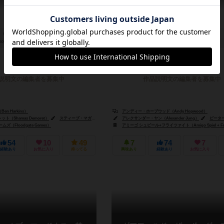
60分前後
13歳～
0件
2～6人
20分前後
6歳～
説明文の編集者を募集中
作品説明文の編集者を募集中
n Harkins）
アンディー・ホープウッド（Andy Hopwood）
（Shamas Demoret）
スティーブ・マガート（Steve Maggart）
アレクサンダー・ヤン（Alexander Jung）
ピーター・ウォッケン（Peter Wocken）
ピーター・ウォッケ
ズ（Floodgate Games）
ゲームズ（Lucrum Games）
アミーゴ シュピール+フライツァイト（Amigo Spiel + Freiz
54
10
49
7
74
7
経験あり
お気に入り
持ってる
興味あり
経験あり
お気に入り