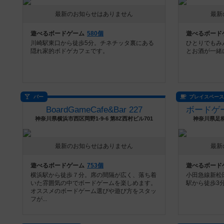
最新のお知らせはありません
最新
遊べるボードゲーム
580個
遊べるボード
川崎駅東口から徒歩5分。チネチッタ裏にある
ひとりでもみ
隠れ家的ボドゲカフェです。
とお酒が一緒
バー
プレイスペー
BoardGameCafe&Bar 227
神奈川県横浜市西区岡野1-9-6 第8Z西村ビル701
神奈川県足
最新のお知らせはありません
最新
遊べるボードゲーム
753個
遊べるボード
横浜駅から徒歩７分。席の間隔が広く、落ち着
小田急線新松
いた雰囲気の中でボードゲームを楽しめます。
駅から徒歩3
オススメのボードゲーム選びや遊び方をスタッ
フが...