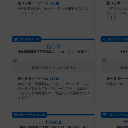
遊べるボードゲーム
147個
遊べるボード
善行駅徒歩0分。ゆったり遊べる和モダンなボ
「好きなお酒
ードゲームカフェ。
グ）ゲームを
くまま」
プレイスペース
ボードゲーム
信心亭
神奈川県横浜市西区南幸２－１６－２２ 金属ビル９階
神奈
最新のお知らせはありません
最新
遊べるボードゲーム
190個
遊べるボード
神奈川県「横浜駅徒歩５分」。ボードゲームを
南足柄でボー
遊べる・買えるプレイスペースです。 席は全
日程でご予約可能です。電話のみの受付となり
ますが...
ボードゲームカフェ
プレイスペー
hideout
神奈川県鎌倉市大船1丁目12-23 SKビルⅡ ４F
神奈川県