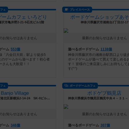
カフェ
プレイスペース
ゲームカフェ いろどり
ボードゲームショップあそ
沢市亀井野2-21-9石光ビル1階
神奈川県藤沢市湘南台2丁目22-17
のお知らせはありません
最新のお知らせはありません
ゲーム
553個
遊べるボードゲーム
1138個
線「六会日大前」駅より徒歩5
神奈川県藤沢市の湘南台駅西口より徒歩
以上のゲームから遊べます！初心者
ボードゲームが遊べて買えて楽しめる
ーさんも大歓迎！！
す！ 皆様のご来店楽しみにお待ちして
す(^^)
カフェ
ボードゲームカフェ
Banjo Village
ボドゲブ鶴見店
神奈川県横浜市港北区新横浜2-14-24 SK‐Ⅱビル５階A
のお知らせはありません
最新のお知らせはありません
ゲーム
346個
遊べるボードゲーム
307個