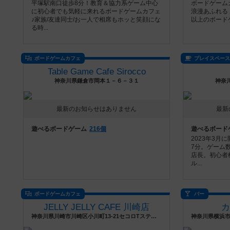
平塚駅南口徒歩8分！教育＆協力系ゲーム中心
ボードゲーム
に初心者でも気軽に来れるボードゲームカフェ
浪漫あふれる 
♪家族/友達同士/お一人で相席もホッと笑顔にな
以上のボードゲ
る時...
ボードゲームカフェ
プレイスペー
Table Game Cafe Sirocco
神奈川県鎌倉市岡本１－６－３１
神奈川
最新のお知らせはありません
最新
遊べるボードゲーム
216個
遊べるボード
2023年3
7分。ゲーム
店長。初心者
ル...
ボードゲームカフェ
バー
JELLY JELLY CAFE 川崎店
神奈川県川崎市川崎区小川町13-21セコロTステージ201