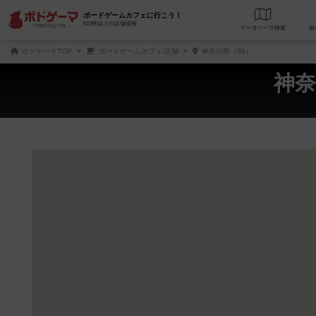
ボードゲームカフェに行こう！
610件以上の店舗情報
データベース
検
ボドゲーマTOP
ボードゲームカフェ/店舗
神奈川県（36）
神奈