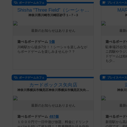
ボードゲームカフェ
プレイスペー
Shisha “Three Field”（シーシャ/川崎）
MAR
神奈川県川崎市川崎区砂子１−７−３
最新のお知らせはありません
最新
遊べるボードゲーム
5個
遊べるボード
川崎駅から徒歩7分！！シーシャを楽しみなが
駐車場25台
らボードゲームを楽しみませんか？？
ニ四駆やラジ
ドゲームは始
も少...
ボードゲームカフェ
プレイスペー
カードボックス矢向店
神奈川県横浜市鶴見区神奈川県横浜市鶴見区矢向5－8－42
神奈川
最新のお知らせはありません
最新
遊べるボードゲーム
497個
遊べるボード
１０００円で一日中遊び放題、料金にドリンク
新宿駅から高
ーバーも付いて超お得！！飲食物持ち込み自由
の宿です。約