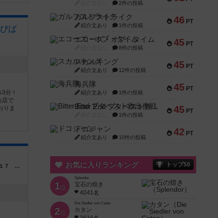
紹介文なし
2件の投稿
ガルフストライク
46
PT
紹介文あり
1件の投稿
びば
エコーズ・オブ・タイム
45
PT
紹介文なし
8件の投稿
スカルキング
45
PT
紹介文あり
12件の投稿
海兵隊
45
PT
3分！
紹介文あり
1件の投稿
お店で
Bitter End ブタペスト救出作戦
45
おりま
PT
紹介文なし
1件の投稿
ドコジャン
42
PT
紹介文あり
10件の投稿
お気に入りランキング
トップ50
神奈川県横浜市鶴見区鶴見中央４－３１－１７ 良友ビル３F
Splendor
1
宝石の煌き
位
4041名
Die Siedler von Catan
2
カタン
位