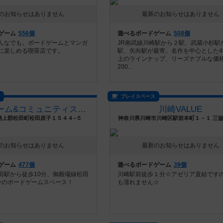
のお知らせはありません
最新のお知らせはありません
ゲーム
556個
遊べるボードゲーム
508個
んなでも。ボードゲームとマンガ
JR南武線川崎駅から２駅、武蔵小杉駅
に楽しめる喫茶店です。
駅、矢向駅が最寄。名作を中心とした4
上のラインナップ、リーズナブルな価
200...
ス
プレイスペース
ボードゲーム&コミュニティスペース「松田村」（シャ：クレ）
川崎VALUE
柄上郡松田町松田庶子１５４４−５
神奈川県川崎市川崎区駅前本町１－１ 三協
のお知らせはありません
最新のお知らせはありません
ゲーム
477個
遊べるボードゲーム
39個
田駅から徒歩10分、御殿場線松田
川崎駅前徒歩１分☆アゼリア直結です
分のボードゲームスペース！
も濡れません☆