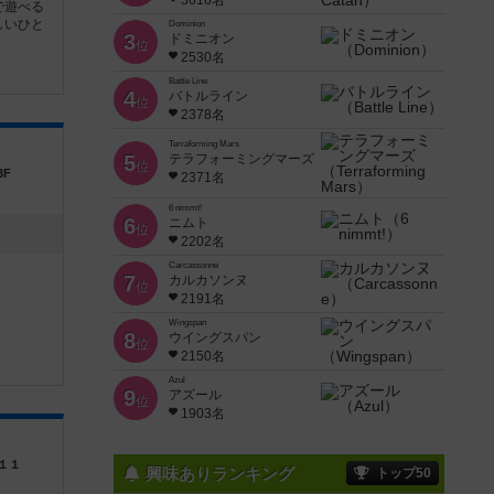
3616名
で遊べる
しいひと
Dominion
3
ドミニオン
位
2530名
Battle Line
4
バトルライン
位
2378名
Terraforming Mars
5
テラフォーミングマーズ
位
3F
2371名
6 nimmt!
6
ニムト
位
2202名
Carcassonne
7
カルカソンヌ
位
2191名
Wingspan
8
ウイングスパン
位
2150名
Azul
9
アズール
位
1903名
１１
興味ありランキング
トップ50