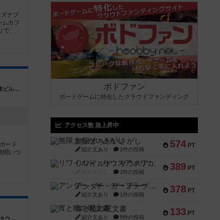
ーズナブ
ームカフ
りで、
ボドファン
神奈川県横浜市西区南幸２丁目１４−３ 海東ビル２F
ボードゲームに特化したクラウドファンディング
アクセス数 急上昇中
無限まちがいさがし
574
ボード
PT
紹介文あり
2件の投稿
時間いつ
リワイルド：サウスアメリカ
389
PT
紹介文なし
2件の投稿
アンダー・ザ・テーブラー
378
PT
紹介文あり
1件の投稿
宵と暁の呪文書
133
PT
紹介文あり
8件の投稿
神奈川県横浜市西区桜木町7-45-2 横浜高島タウンハイツ2階