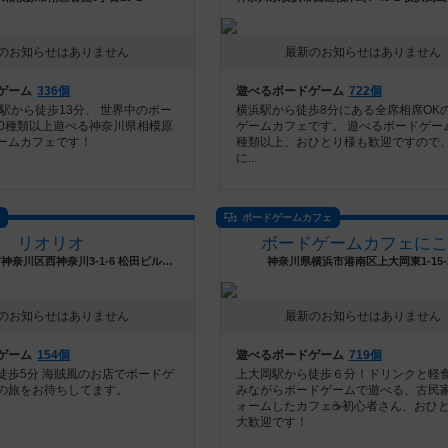
のお知らせはありません
最新のお知らせはありません
ゲーム
336個
遊べるボードゲーム
722個
駅から徒歩13分、 世界中のボー
横浜駅から徒歩8分にある全席相席OK
00種類以上遊べる神奈川県相模原
ゲームカフェです。 遊べるボードゲーム
ームカフェです！
種類以上、おひとり様も歓迎ですので
に...
ス
ボードゲームカフェ
リオリオ
ボードゲームカフェにこ
神奈川県横浜市神奈川区西神奈川3-1-6 松田ビル3階A号室
神奈川県横浜市港南区上大岡東1-15-
のお知らせはありません
最新のお知らせはありません
ゲーム
154個
遊べるボードゲーム
719個
徒歩5分 海賊風のお店でボードゲ
上大岡駅から徒歩６分！ドリンクと軽
の旅をお待ちしてます。
みながらボードゲームで遊べる、古民
ォームしたカフェ☕️初心者さん、おひ
大歓迎です！