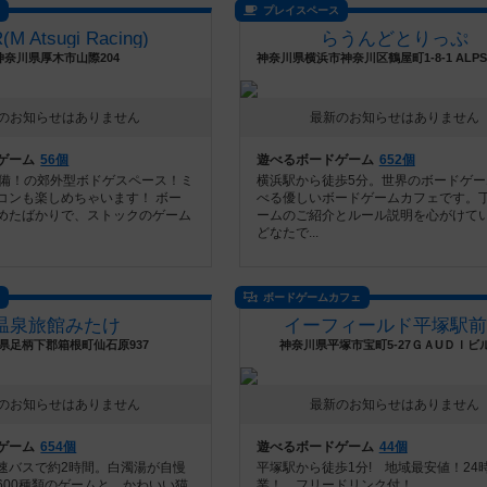
ス
プレイスペース
(M Atsugi Racing)
らうんどとりっぷ
神奈川県厚木市山際204
のお知らせはありません
最新のお知らせはありません
ゲーム
56個
遊べるボードゲーム
652個
完備！の郊外型ボドゲスペース！ミ
横浜駅から徒歩5分。世界のボードゲー
コンも楽しめちゃいます！ ボー
べる優しいボードゲームカフェです。
めたばかりで、ストックのゲーム
ームのご紹介とルール説明を心がけて
どなたで...
ス
ボードゲームカフェ
温泉旅館みたけ
イーフィールド平塚駅前
県足柄下郡箱根町仙石原937
神奈川県平塚市宝町5-27ＧＡUＤＩビ
のお知らせはありません
最新のお知らせはありません
ゲーム
654個
遊べるボードゲーム
44個
速バスで約2時間。白濁湯が自慢
平塚駅から徒歩1分! 地域最安値！24
600種類のゲームと、かわいい猫
業！ フリードリンク付！