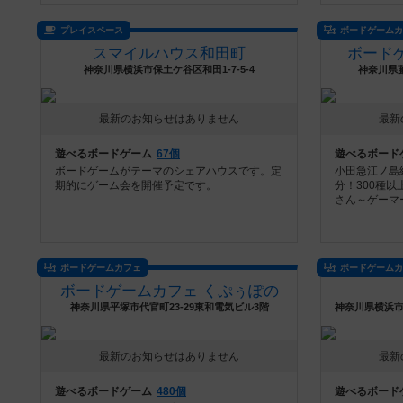
プレイスペース
ボードゲーム
スマイルハウス和田町
ボード
神奈川県横浜市保土ケ谷区和田1-7-5-4
神奈川県藤
最新のお知らせはありません
最新
遊べるボードゲーム
67個
遊べるボード
ボードゲームがテーマのシェアハウスです。定
小田急江ノ島
期的にゲーム会を開催予定です。
分！300種
さん～ゲーマ
ボードゲームカフェ
ボードゲーム
ボードゲームカフェ くぷぅぽの
神奈川県平塚市代官町23-29東和電気ビル3階
最新のお知らせはありません
最新
遊べるボードゲーム
480個
遊べるボード