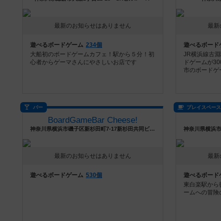
最新のお知らせはありません
最新
遊べるボードゲーム
234個
遊べるボード
大船初のボードゲームカフェ！駅から５分！初
JR横浜線古淵
心者からゲーマさんにやさしいお店です
ドゲームが3
市のボードゲ
バー
プレイスペー
BoardGameBar Cheese!
神奈川県横浜市磯子区新杉田町7-17新杉田共同ビル2F
最新のお知らせはありません
最新
遊べるボードゲーム
530個
遊べるボード
東白楽駅から
ームへの冒険