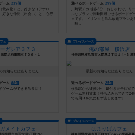
ゲーム
219個
遊べるボードゲーム
299個
（飲み物）と、好きな（アナロ
川崎駅チカ 徒歩3分、おしゃれで、リ
、好きな仲間（出会い）と、心行
ルなプランで長時間過ごせるボードゲ
ェです。 ドリンクも飲み放題プランあ
川崎...
カフェ
プレイスペース
ラーガシア３７３
俺の部屋 横浜店
川県南足柄市関本７０９－１
のお知らせはありません
最新のお知らせはありません
ゲーム
88個
遊べるボードゲーム
25個
ドゲームができる飲食店！！
横浜駅から徒歩5分！鍵付き完全個室で
ゲーム無料貸出！持ち込みもできて24
でも周りを気にせず楽しめます♪
ス
プレイスペース
サガメイトカフェ
はまりばカフェ
相模原市南区古淵6丁目19-1