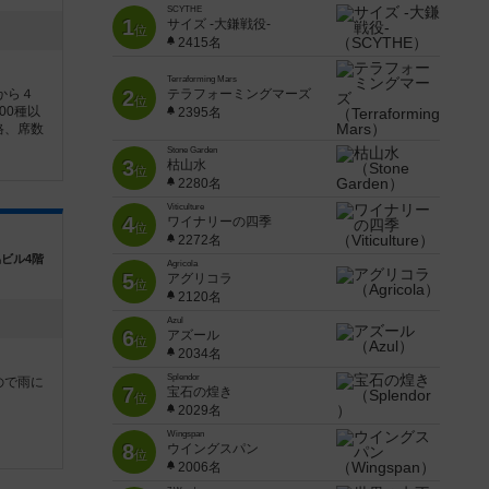
SCYTHE
1
サイズ -大鎌戦役-
位
2415名
Terraforming Mars
から４
2
テラフォーミングマーズ
位
00種以
2395名
格、席数
Stone Garden
3
枯山水
位
2280名
Viticulture
4
ワイナリーの四季
位
2272名
ビル4階
Agricola
5
アグリコラ
位
2120名
Azul
6
アズール
位
2034名
Splendor
ので雨に
7
宝石の煌き
位
2029名
Wingspan
8
ウイングスパン
位
2006名