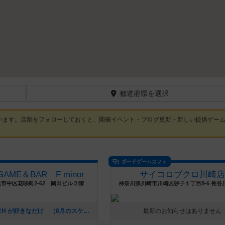
都道府県を選択
います。店舗をフォローしておくと、開催イベント・ブログ更新・新しい提供ゲー
ボードゲームカフェ
GAME＆BAR F minor
サイコロブクロ川崎店
市中区花咲町2-62 岡田ビル２階
[NEW] BLEACH が好きなだけ （8月のスケジュールとか）（2026年07月16日 03時46分）
最新のお知らせはありません