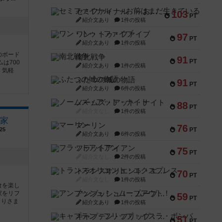
セミファイナル ～お前はまだ生きている～
103
PT
紹介文あり
1件の投稿
ワン・トゥ・ファイブ
97
PT
紹介文あり
1件の投稿
のボード
南北戦争
91
PT
は700
紹介文あり
1件の投稿
、気軽
ふたつの城の物語
91
PT
紹介文あり
6件の投稿
ノームズ・アット・ナイト
88
PT
紹介文なし
1件の投稿
家
マーリン
76
25
PT
紹介文あり
6件の投稿
フラットアイアン
75
PT
紹介文なし
2件の投稿
トランスオリエント・エクスプレス
70
PT
紹介文なし
1件の投稿
食を楽し
家をリフ
アンブッシュ！：ムーブアウト！
59
PT
とりさま
紹介文あり
1件の投稿
キャプテン・フリップ：イスラ・ボンバ
51
PT