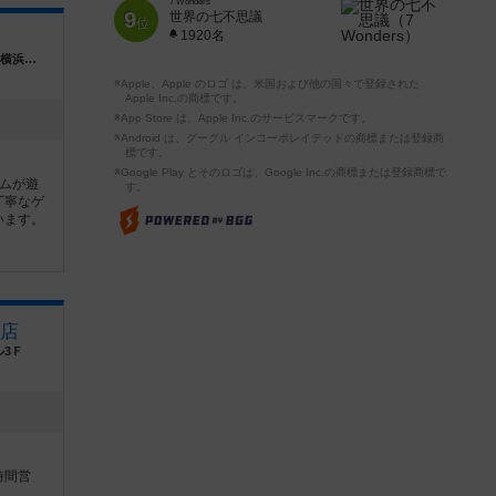
7 Wonders
9
世界の七不思議
位
1920名
神奈川県横浜市神奈川区鶴屋町1-8-1 ALPS横浜ビル4F
※Apple、Apple のロゴ は、米国および他の国々で登録された
Apple Inc.の商標です。
※App Store は、Apple Inc.のサービスマークです。
※Android は、グーグル インコーポレイテッドの商標または登録商
標です。
※Google Play とそのロゴは、Google Inc.の商標または登録商標で
ムが遊
す。
丁寧なゲ
います。
店
ル3Ｆ
時間営