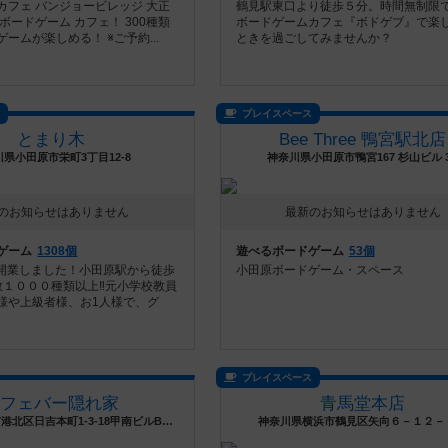
カフェ バンジョービレッジ 大正
鶴見駅東口より徒歩５分。時間無制限
ボードゲーム カフェ！ 300種類
ボードゲームカフェ『ボドゲブ』で楽
ームが楽しめる！ ※ご予約...
ときを過ごしてみませんか？
ス
プレイスペース
とまり木
Bee Three 鴨宮駅北店
県小田原市栄町3丁目12-8
神奈川県小田原市鴨宮167 杉山ビル 
のお知らせはありません
最新のお知らせはありません
ゲーム
1308個
遊べるボードゲーム
53個
月に開業しました！小田原駅から徒歩
小田原ボードゲーム・スペース
数１０００種類以上‼️元小学校教員
様や上級者様、お1人様で、グ
プレイスペース
カフェバー隠れ家
青馬堂本店
神奈川県横浜市港北区日吉本町1-3-18甲南ビルB1南号
神奈川県横浜市鶴見区矢向６－１２－