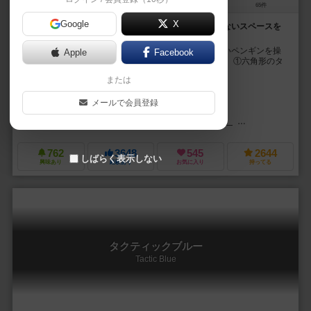
2～4人
20分前後
8歳～
65件
Google
X
ライバルを狭い氷上に孤立させ、自分だけしか得られないスペースを
作り魚を大量に獲得しよう！
『それは俺の魚だ！』は、北極でお腹を空かせた可愛いペンギンを操
Apple
Facebook
ってライバルよりもたくさんの魚を集めるゲームです。 ①六角形のタ
イルに魚が１〜３描かれたタイルを敷き詰めて...
または
ギュンター・コルネット（Günter Cornett）
アルヴィダス・ジャケリウナ
メールで会員登録
フランソワ・ブリュエル（François Bruel）
シルヴァン・デコウ（Sylv
バンブス シュピーレ出版（Bambus Spieleverlag）
999ゲームズ（9
762
3648
545
2644
しばらく表示しない
興味あり
経験あり
お気に入り
持ってる
タクティックブルー
Tactic Blue