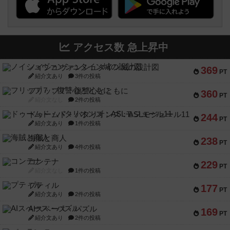
アクセス数 急上昇中
ノイシュヴァンシュタイン城の設計図
369
PT
紹介文あり
3件の投稿
フリップ７：復讐心とともに
360
PT
紹介文なし
2件の投稿
ドゥームド・バタリオンズ：ASLモジュール11
244
PT
紹介文あり
1件の投稿
海賊と商人
238
PT
紹介文あり
4件の投稿
コンテナ
229
PT
紹介文なし
1件の投稿
プティル
177
PT
紹介文あり
2件の投稿
AIスペース・パズル
169
PT
紹介文あり
2件の投稿