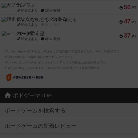
カブラン
50
PT
紹介文あり
1件の投稿
師走でなくともメイドは走る
47
PT
紹介文あり
0件の投稿
ヨークの市壁
37
PT
紹介文あり
6件の投稿
※Apple、Apple のロゴ は、米国および他の国々で登録されたApple Inc.の商標です。
※App Store は、Apple Inc.のサービスマークです。
※Android は、グーグル インコーポレイテッドの商標または登録商標です。
※Google Play とそのロゴは、Google Inc.の商標または登録商標です。
ボドゲーマTOP
ボードゲームを検索する
ボードゲームの新着レビュー