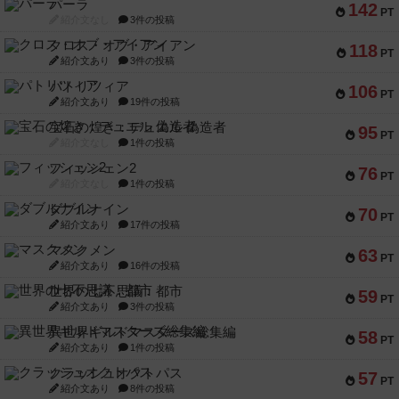
パーラ
142
PT
紹介文なし
3件の投稿
クロス・オブ・アイアン
118
PT
紹介文あり
3件の投稿
パトリツィア
106
PT
紹介文あり
19件の投稿
宝石の煌き：デュエル 偽造者
95
PT
紹介文なし
1件の投稿
フィッシェン2
76
PT
紹介文なし
1件の投稿
ダブルナイン
70
PT
紹介文あり
17件の投稿
マスクメン
63
PT
紹介文あり
16件の投稿
世界の七不思議：都市
59
PT
紹介文あり
3件の投稿
異世界ギルドマスターズ総集編
58
PT
紹介文あり
1件の投稿
クラッシュオクトパス
57
PT
紹介文あり
8件の投稿