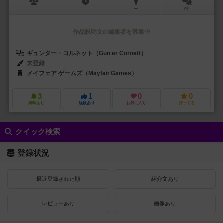
－
－
ー
0件
作品説明文の編集者を募集中
ギュンター・コルネット（Günter Cornett）
アルヴィダス・ジャケリウナ
未登録
メイフェア ゲームズ（Mayfair Games）
ファランクス・ゲームズ（Phal
3
1
0
0
興味あり
経験あり
お気に入り
持ってる
クイック検索
登録状況
最近登録された順
紹介文あり
レビューあり
画像あり