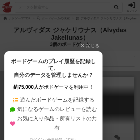
ログイン
ボドゲーマTOP
ボードゲームの検索
アルヴィダス ジャケリウナス（Alvydas Ja
アルヴィダス ジャケリウナス（Alvydas
Jakeliunas）
3個のボードゲーム
閉じる
ボードゲームのプレイ履歴を記録し
検索メニュー
て、
自分のデータを管理しませんか？
約75,000人
がボドゲーマを利用中！
遊んだボードゲームを記録する
それはオレの魚だ！
気になるゲームのレビューを読む
Packeis am Pol / Hey, That's My Fish!
6.2
お気に入り作品・所有リストの共
有
ログイン / 会員登録（10秒）