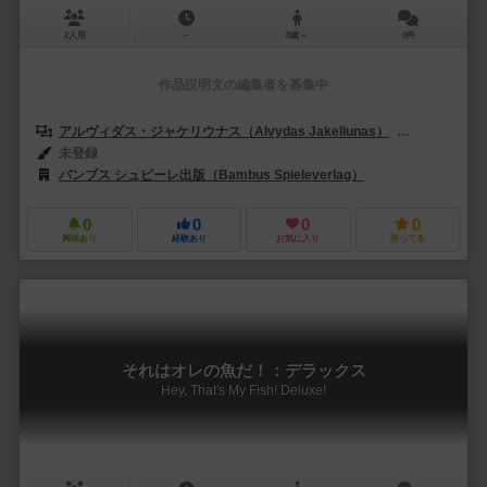
2人用
－
8歳～
0件
作品説明文の編集者を募集中
アルヴィダス・ジャケリウナス（Alvydas Jakeliunas）
ヤロスラフ・シ
未登録
バンブス シュピーレ出版（Bambus Spieleverlag）
0
0
0
0
興味あり
経験あり
お気に入り
持ってる
それはオレの魚だ！：デラックス
Hey, That's My Fish! Deluxe!