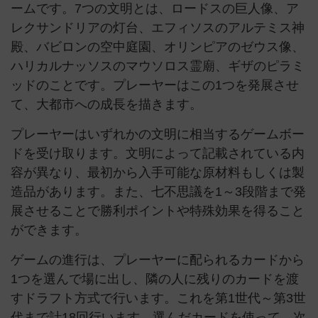
ームです。7つの文明とは、ロードスの巨人像、ア
レクサンドリアの灯台、エフィソスのアルテミス神
殿、バビロンの空中庭園、オリンピアのゼウス像、
ハリカルナッソスのマウソロス霊廟、ギザのピラミ
ッドのことです。プレーヤーはこの1つを発展させ
て、大都市への成長を描きます。
プレーヤーはいずれかの文明に相当するゲームボー
ドを受け取ります。文明によって記載されている内
容が異なり、最初から入手可能な原材料もしくは製
造品があります。また、七不思議を1～3段階まで発
展させることで勝利ポイントや特殊効果を得ること
ができます。
ゲームの進行は、プレーヤーに配られるカードから
1つを選んで場に出し、隣の人に残りのカードを渡
すドラフト方式で行います。これを第1世代～第3世
代まで計18回行います。選んだカードを使って、次