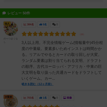
レビュー 50件
仙人
384名
0名
0
のべつまくな
し
3人以上用。不完全情報ゲーム(情報量中)45分程
度の中量級。要素多いためインストは時間かか
る。リアルでやるとカードの取り回しが大変。
ランダム要素は割り当てられる文明、ドラフト
の順序。古代ヨーロッパ・アフリカ・中東の巨
大文明を取り扱った共通カードをドラフトして
いくゲーム。カー...
続きを読む（12ヶ月前）
大賢者
703名
1名
0
画像