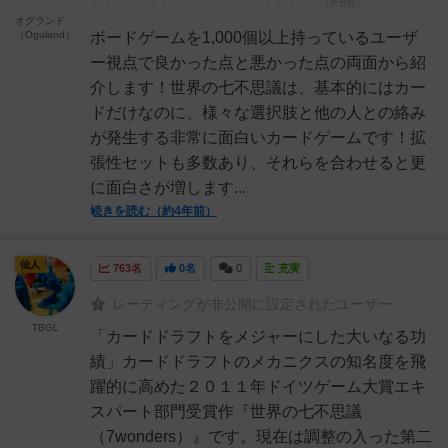
オグランド
（Oguland）
ボードゲームを1,000個以上持っているユーザ
ー視点で良かった点と悪かった点の両面から紹
介します！世界の七不思議は、基本的にはカー
ドだけなのに、様々な選択肢と他の人との絡み
が発生する非常に面白いカードゲームです！拡
張性セットも多数あり、それらを合わせると更
に面白さが増します...
続きを読む（約4年前）
仙人
763名
0名
0
充実
レーティングが非公開に設定されたユーザー
TBGL
「カードドラフトをメジャーにした大いなる功
績」カードドラフトのメカニクスの知名度を飛
躍的に高めた２０１１年ドイツゲーム大賞エキ
スパート部門受賞作『世界の七不思議
（7wonders）』です。現在は調整の入った第二