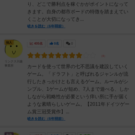
り、どこで勝利点を稼ぐかがポイントになって
きます。自身の都市ボードの特徴を踏まえてい
くことが大切になってき...
続きを読む（6年弱前）
仙人
405名
0名
0
リンクス川越
事業所
カードを使って世界の七不思議を建設していく
ゲーム。「ドラフト」と呼ばれるジャンルが流
行したきっかけとも言えるゲーム。ルールがシ
ンプル、1ゲームが短め、7人まで遊べる、しか
しながら戦略性が必要という痒い所に手が届く
ような素晴らしいゲーム。【2011年ドイツゲー
ム賞三冠受賞作】...
続きを読む（6年弱前）
皇帝