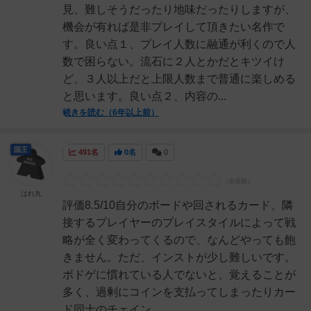
見、難しそうだったり地味だったりしますが、
機会が有れば是非プレイして頂きたい名作で
す。良い点１、プレイ人数に融通が利くので人
数で困らない。流石に２人とかだとキツイけ
ど、３人以上だと上限人数まで普通に楽しめる
と思います。良い点２、内容の...
続きを読む（6年以上前）
国王
491名
0名
0
はれ丸
評価8.5/10自分のボードや回されるカード、隣
接するプレイヤーのプレイスタイルによって戦
略が全く変わってくるので、なんどやっても飽
きません。ただ、インストが少し難しいです。
ボドゲに慣れている人でないと、覚えることが
多く、過剰にコインを支払ってしまったりカー
ド同士のチェイン...