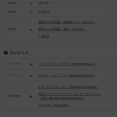
2011年～
発売時期
6,000円
参考価格
世界の七不思議：指導者たち（2011年）
世界の七不思議：都市（2011年）
関連作品
+ 9作品
クレジット
アントワーヌ・ボウザ（Antoine Bauza）
ゲームデザイン
ミゲル・コインブラ（Miguel Coimbra）
アートワーク
レポ プロダクション（Repos Production）
ADCブラックファイア・エンターテイメント
関連企業/団体
（ADC Blackfire Entertainment）
アスモデ（Asmodee）