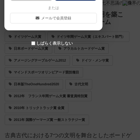
または
古代都市を発展させて歴史ある文明を築こ
メールで会員登録
う！同時解決型カードドラフトゲーム
ドイツゲーム大賞
ドイツ年間ゲーム大賞（エキスパート部門）
しばらく表示しない
日本ボードゲーム大賞
アラカルトカードゲーム賞
アメージングテーブルゲーム2012
ドイツ・メンサ賞
マインドスポーツオリンピアード競技種目
日本版TheOneHundred2020
古代文明
2012年 フランス年間ゲーム大賞 審査員特別賞
2010年 トリックトラック賞 金賞
2011年 国際ゲーマーズ賞 一般ストラテジー賞
古典古代における7つの文明を舞台としたボードゲ