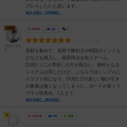
プレイしたいと思います。
続きを読む（4年弱前）
大賢者
884名
1名
0
のがちゃんね
る
資材を集めて、資材で勝利点や戦闘ポイントな
どなどを購入し、最高得点を狙うゲーム。
DUEL（二人専用）の方が面白い。根幹となる
システムは同じだけど、こちらではシンプルに
ドラフト制になり、DUELでの楽しい駆け引き
の要素は無くなってしまった。ボードが多くリ
プライ性高め。7人まで...
続きを読む（約4年前）
神
1320名
0名
充実