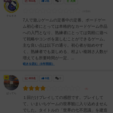
455名
2名
0
充実
テルキネ
7人で遊ぶゲームの定番中の定番。ボードゲー
ム初心者にとっては本格的なカードゲーム作品
への入門となり、熟練者にとっては気軽に遊べ
て戦略やコンボを楽しむことができるゲーム。
主な良い点は以下の通り。初心者が始めやす
く、熟練者でも楽しめる、程よい複雑さ人数が
増えても所要時間が一定、...
続きを読む（6年弱前）
神
469名
0名
0
ばってら
１回だけプレイしての感想です。プレイして
て、いまいちゲームの世界観に入り込めません
でした。タイトルの「世界の七不思議」を建造