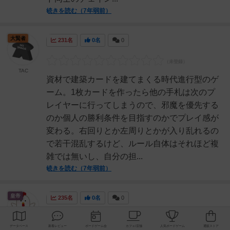
続きを読む（7年弱前）
大賢者
231名
0名
0
TAC
資材で建築カードを建てまくる時代進行型のゲ
ーム。1枚カードを作ったら他の手札は次のプ
レイヤーに行ってしまうので、邪魔を優先する
のか個人の勝利条件を目指すのかでプレイ感が
変わる。右回りとか左周りとかが入り乱れるの
で若干混乱するけど、ルール自体はそれほど複
雑では無いし、自分の担...
続きを読む（7年弱前）
皇帝
235名
0名
0
kou＠プリン