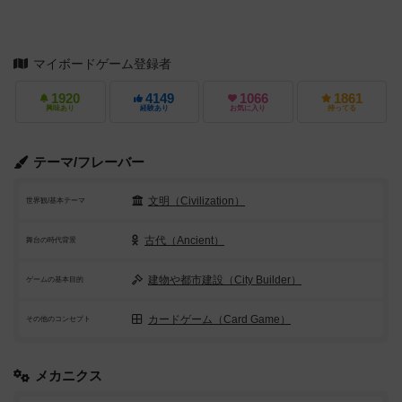
マイボードゲーム登録者
1920
4149
1066
1861
興味あり
経験あり
お気に入り
持ってる
テーマ/フレーバー
文明（Civilization）
世界観/基本テーマ
古代（Ancient）
舞台の時代背景
建物や都市建設（City Builder）
ゲームの基本目的
カードゲーム（Card Game）
その他のコンセプト
メカニクス