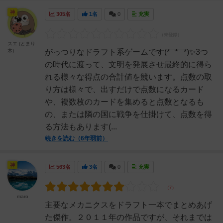
神
305名
1名
0
充実
スエ (とまり
木)
がっつりなドラフト系ゲームです(*¯꒳¯*)✨3つ
の時代に渡って、文明を発展させ最終的に得ら
れる様々な得点の合計値を競います。点数の取
り方は様々で、出すだけで点数になるカード
や、複数枚のカードを集めると点数となるも
の、または隣の国に戦争を仕掛けて、点数を得
る方法もあります(...
続きを読む（6年弱前）
神
563名
3名
0
充実
maro
主要なメカニクスをドラフト一本でまとめあげ
た傑作。２０１１年の作品ですが、それまでは