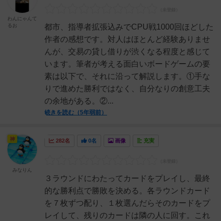
わんにゃんて
るお
都市、指導者拡張込みでCPU戦1000回ほどした
作者の感想です。対人はほとんど経験ありませ
んが、交易の貸し借りが渋くなる程度と感じて
います。筆者が考える面白いボードゲームの要
素は以下で、それに沿って解説します。①手な
りで進めた勝利ではなく、自分なりの創意工夫
の余地がある。②...
続きを読む（5年弱前）
神
282名
0名
画像
充実
みなりん
３ラウンドにわたってカードをプレイし、最終
的な勝利点で勝敗を決める。各ラウンドカード
を７枚ずつ配り、１枚選んだらそのカードをプ
レイして、残りのカードは隣の人に回す。これ