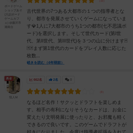
ボードゲーム
ショップあそ
古代世界の7つある大都市の１つの指導者とな
びば(ボード
り、都市を発展させていくゲームになっていま
ゲームカフ
ェ) @藤沢市
す💎1人に7大都市のうち1つの都市(七不思議ボ
湘南台
ード)を選択します。そして世代カード(第I世
代、第II世代、第lll世代)を３つの山に分けます🃏
🃏🃏まず第1世代のカードをプレイ人数に応じた
枚数...
続きを読む（4年弱前）
勇者
662名
2名
0
怪人M
なるほど名作！サクッとドラフトを楽しめま
す。相手の有利になりそうなカードは、お金に
変えたり文明発展に使ったりと、お邪魔も軽く
できるので良いです。このゲームでドラフトが
好きになりました。今度は指導者拡張を入れて