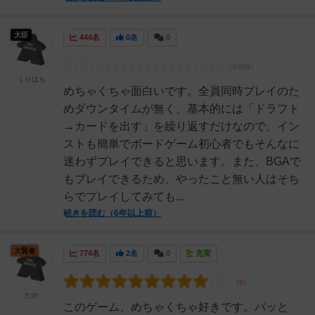
大臣
444名
0名
0
くりはら
めちゃくちゃ面白いです。全員同時プレイのた
めダウンタイムが無く、基本的には「ドラフト
→カードを出す」を繰り返すだけなので、イン
ストも簡単でボードゲーム初心者でもそんなに
迷わずプレイできると思います。また、BGAで
もプレイできるため、やったこと無い人はそち
らでプレイしてみても...
続きを読む（6年以上前）
大賢者
774名
2名
0
充実
たか
このゲーム、めちゃくちゃ好きです。パッと