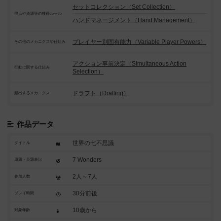
セットコレクション（Set Collection）
得点や資源等の獲得ルール
ハンドマネージメント（Hand Management）
プレイヤー別固有能力（Variable Player Powers）
その他のメカニクスや仕組み
アクション事前決定（Simultaneous Action
行動に関する仕組み
Selection）
ドラフト（Drafting）
頻出するメカニクス
作品データ
世界の七不思議
タイトル
7 Wonders
原題・英題表記
2人～7人
参加人数
30分前後
プレイ時間
10歳から
対象年齢