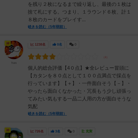
を残り２枚になるまで繰り返し、最後の１枚は
捨て札にする。つまり、１ラウンド６枚、計１
８枚のカードをプレイす...
続きを読む（5年弱前）
神
1238名
0名
0
has
個人的総合評価【4０点】★全レビュー冒頭に
【カタンを８０点として１００点満点で採点を
行っています】【＋】・一件面白そう【－】・
やったら面白くなかった・冗長もう少し頑張っ
てみたい気もする一品二人用の方が面白そうな
気配
続きを読む（5年弱前）
神
726名
3名
0
充実