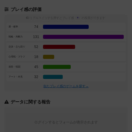
プレイ感の評価
トグルスイッチを押すとプレイ感（
※
）の投票ができます
74
運・確率
131
戦略・判断力
52
交渉・立ち回り
18
心理戦・ブラフ
45
攻防・戦闘
32
アート・外見
似たプレイ感のゲームを探す→
データに関する報告
ログインするとフォームが表示されます