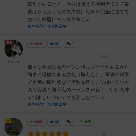
戦争があるけど、序盤は貰える勝利点低くて最
後はたっぷりなので序盤は戦争を完全に捨てて
おいて終盤にガッポリ稼ぐ...
続きを読む（5年以上前）
勇者
234名
0名
0
カラフル
様々な要素はあるがシンボルマークがあるから
簡単に理解できる文化（勝利点）、軍事や科学
で大量の勝利点など点数を稼ぐ方法はいくつか
ある資源と勝利点のバランスが良く、いい意味
で悩ましいジレンマを楽しむゲーム
続きを読む（5年以上前）
神
625名
0名
0
充実