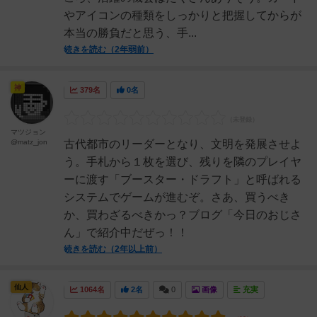
やアイコンの種類をしっかりと把握してからが
本当の勝負だと思う、手...
続きを読む（2年弱前）
神
379名
0名
マツジョン
@matz_jon
古代都市のリーダーとなり、文明を発展させよ
う。手札から１枚を選び、残りを隣のプレイヤ
ーに渡す「ブースター・ドラフト」と呼ばれる
システムでゲームが進むぞ。さあ、買うべき
か、買わざるべきかっ？ブログ「今日のおじさ
ん」で紹介中だぜっ！！
続きを読む（2年以上前）
仙人
1064名
2名
0
画像
充実