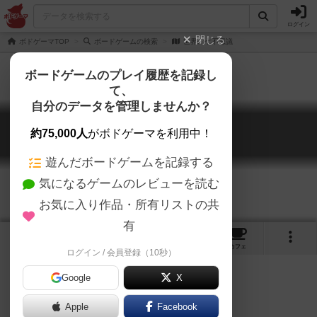
ログイン
閉じる
ボドゲーマTOP
ボードゲームの検索
世界の七不思議
ボードゲームのプレイ履歴を記録し
て、
自分のデータを管理しませんか？
世界の七不思議
約75,000人
がボドゲーマを利用中！
7 Wonders
遊んだボードゲームを記録する
気になるゲームのレビューを読む
お気に入り作品・所有リストの共
有
8
4
50
216
トップ
画像
動画
レビュー
カフェ
ログイン / 会員登録（10秒）
Google
X
Apple
Facebook