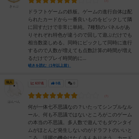
きゃぷ
ドラフトゲームの鉄板。ゲームの進行自体は配
られたカードから一番良いものをピックして隣
に回すだけで非常に単純。7種類のパネルがあ
りそれぞれ特色が違うので回して遊ぶだけでも
相当数楽しめる。同時にピックして同時に進行
するので人数が増えても点数計算の時間が増え
るだけでプレイ時間的に...
続きを読む（1年以上前）
仙人
637名
0名
0
はんぺん
何が一体七不思議なの？いたってシンプルなル
ール、何も不思議ではないところがこのゲーム
の本当の不思議。多人数で遊んでもダウンタイ
ムがほとんど発生しないのがドラフトのいいと
ころ、活躍の機会はたくさんありそう。カード