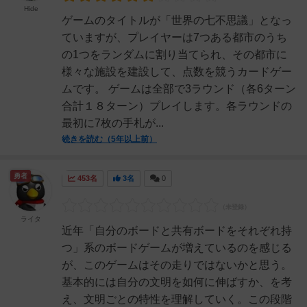
Hide
ゲームのタイトルが「世界の七不思議」となっ
ていますが、プレイヤーは7つある都市のうち
の1つをランダムに割り当てられ、その都市に
様々な施設を建設して、点数を競うカードゲー
ムです。 ゲームは全部で3ラウンド（各6ターン
合計１８ターン）プレイします。各ラウンドの
最初に7枚の手札が...
続きを読む（5年以上前）
勇者
453名
3名
0
ライタ
近年「自分のボードと共有ボードをそれぞれ持
つ」系のボードゲームが増えているのを感じる
が、このゲームはその走りではないかと思う。
基本的には自分の文明を如何に伸ばすか、を考
え、文明ごとの特性を理解していく。この段階