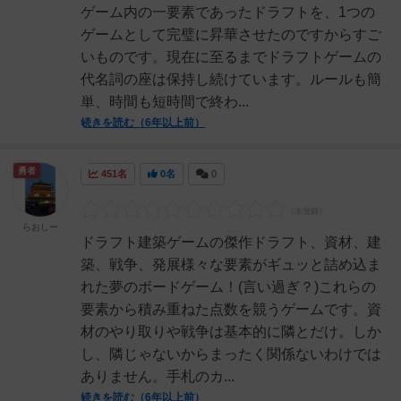
ゲーム内の一要素であったドラフトを、1つの
ゲームとして完璧に昇華させたのですからすご
いものです。現在に至るまでドラフトゲームの
代名詞の座は保持し続けています。ルールも簡
単、時間も短時間で終わ...
続きを読む（6年以上前）
勇者
451名
0名
0
らおしー
ドラフト建築ゲームの傑作ドラフト、資材、建
築、戦争、発展様々な要素がギュッと詰め込ま
れた夢のボードゲーム！(言い過ぎ？)これらの
要素から積み重ねた点数を競うゲームです。資
材のやり取りや戦争は基本的に隣とだけ。しか
し、隣じゃないからまったく関係ないわけでは
ありません。手札のカ...
続きを読む（6年以上前）