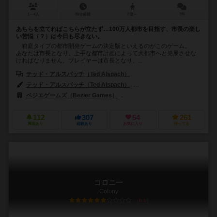
1～4人
90分前後
8歳～
7件
あちらを立てればこちらが立たず…100万人都市を目指す、市長の楽し
い苦悩（？）は今日も尽きない。
箱庭タイプの都市開発ゲームの決定版といえるのがこのゲーム。
あなたは市長となり、上手な都市計画によって大都市へと発展させな
ければなりません。プレイヤーは市長となり、...
テッド・アルスパッチ（Ted Alspach）
テッド・アルスパッチ（Ted Alspach）
クレメンス・フランツ（Kleme
ベジエゲームズ（Bezier Games）
アークライト（Arclight）
112
307
54
261
興味あり
経験あり
お気に入り
持ってる
コロニー
Colony
6.1