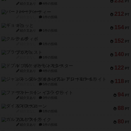
232
PT
紹介文あり
4件の投稿
バー！パーティー
212
PT
紹介文なし
1件の投稿
ギョッと
154
PT
紹介文あり
1件の投稿
クルティボ
152
PT
紹介文なし
1件の投稿
ブラヴェスト
140
PT
紹介文なし
1件の投稿
ドブル：ポケットモンスター
122
PT
紹介文あり
4件の投稿
ジャンヌ・ダルク-オルレアン ドロー＆ライト
118
PT
紹介文なし
5件の投稿
ファースト・イン・フライト
94
PT
紹介文あり
3件の投稿
ダイススローン
88
PT
紹介文なし
1件の投稿
ガルフストライク
80
PT
紹介文あり
1件の投稿