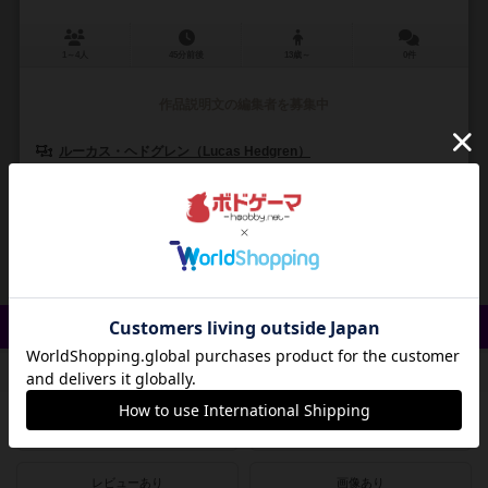
1～4人
45分前後
13歳～
0件
作品説明文の編集者を募集中
ルーカス・ヘドグレン（Lucas Hedgren）
クレメンス・フランツ（Klemens Franz）
オーリン・ティム（Ollin 
ベジエゲームズ（Bezier Games）
1
1
0
0
興味あり
経験あり
お気に入り
持ってる
クイック検索
登録状況
最近登録された順
紹介文あり
レビューあり
画像あり