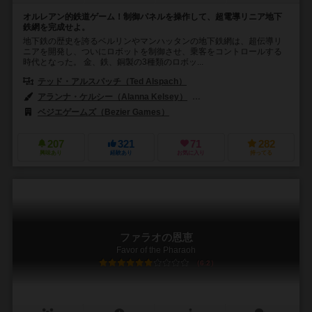
オルレアン的鉄道ゲーム！制御パネルを操作して、超電導リニア地下
鉄網を完成せよ。
地下鉄の歴史を誇るベルリンやマンハッタンの地下鉄網は、超伝導リ
ニアを開発し、ついにロボットを制御させ、乗客をコントロールする
時代となった。 金、鉄、銅製の3種類のロボッ...
テッド・アルスパッチ（Ted Alspach）
アランナ・ケルシー（Alanna Kelsey）
オーリン・ティム（Ollin T
ベジエゲームズ（Bezier Games）
207
321
71
282
興味あり
経験あり
お気に入り
持ってる
ファラオの恩恵
Favor of the Pharaoh
6.2