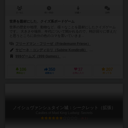
2～6人
45～60分
10歳～
10件
世界を題材にした、クイズ系ボードゲーム
世界の歴史や地理、動物など、様々なことを題材にしたクイズゲーム
です。 大きさや場所、年代について聞かれるので、時計回りに答えだ
と思うところに自分の色のコマを置いていきま...
フリードマン・フリーゼ（Friedemann Friese）
サビーネ・コンディロリ（Sabine Kondirolli）
オーリン・ティム（Oll
999ゲームズ（999 Games）
バード・セントラム・ギア（Bard Centr
106
350
37
207
興味あり
経験あり
お気に入り
持ってる
ノイシュヴァンシュタイン城：シークレット（拡張）
Castles of Mad King Ludwig: Secrets
6.1