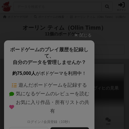
ログイン
ボドゲーマTOP
ボードゲームの検索
オーリン ティム（Ollin Timm） 11個の
オーリン ティム（Ollin Timm）
11個のボードゲーム
閉じる
ボードゲームのプレイ履歴を記録し
検索メニュー
て、
自分のデータを管理しませんか？
約75,000人
がボドゲーマを利用中！
遊んだボードゲームを記録する
ノイシュヴァンシュタイン城 ～狂王ルートヴィヒの見果
気になるゲームのレビューを読む
てぬ夢～
Castles of Mad King Ludwig
お気に入り作品・所有リストの共
6.5
有
ログイン / 会員登録（10秒）
1～4人
90分前後
13歳～
20件