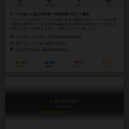
2～4人
45分前後
13歳～
9件
ダイスを使った拡大再生産！特殊効果でダイス勝負
プレイヤーは古代エジプトの宮廷に仕える賢者となり、ファラオの厚
い寵愛を勝ち取り、最も栄華を極めた者が勝利を収めます。ナイル川
の恵みに浴する神聖な土地で、神託のダイスを振ってタ...
トーマス・レーマン（Thomas Lehmann）
オーリン・ティム（Ollin Timm）
ベジエゲームズ（Bezier Games）
グループSNE（Group SNE）
144
268
67
157
興味あり
経験あり
お気に入り
持ってる
シティビルダー
Suburbia
6.1