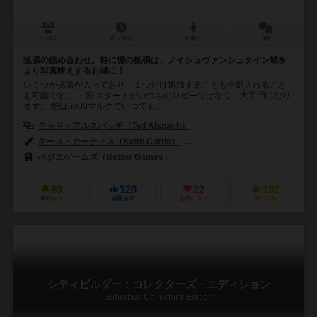
1～4人
45～90分
13歳～
3件
拡張の詰め合わせ。特に堀の拡張は、ノイシュヴァンシュタイン城を
より写真映えするお城に！
いくつか拡張が入っており、１つだけ追加することも全部入れること
も可能です。 ・堀 スタートがいつものロビーではなく、大手門になり
ます。 堀は5000マルクでいつでも...
テッド・アルスパッチ（Ted Alspach）
キース・カーティス（Keith Curtis）
オーリン・ティム（Ollin Tim
ベジエゲームズ（Bezier Games）
69
120
22
192
興味あり
経験あり
お気に入り
持ってる
シティビルダー：コレクターズ・エディション
Suburbia: Collector's Edition