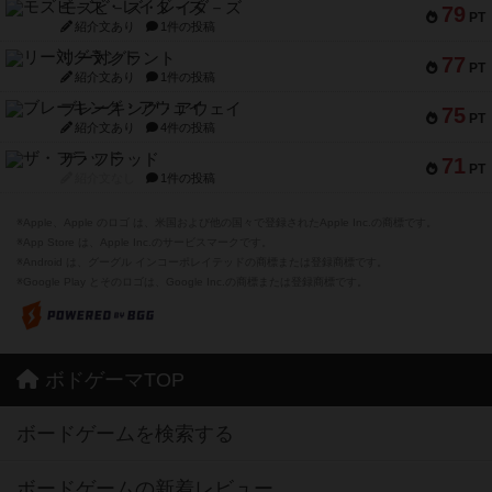
モズビ－ズ・レイダ－ズ
79
PT
紹介文あり
1件の投稿
リー対グラント
77
PT
紹介文あり
1件の投稿
ブレーキング・アウェイ
75
PT
紹介文あり
4件の投稿
ザ・フラッド
71
PT
紹介文なし
1件の投稿
※Apple、Apple のロゴ は、米国および他の国々で登録されたApple Inc.の商標です。
※App Store は、Apple Inc.のサービスマークです。
※Android は、グーグル インコーポレイテッドの商標または登録商標です。
※Google Play とそのロゴは、Google Inc.の商標または登録商標です。
ボドゲーマTOP
ボードゲームを検索する
ボードゲームの新着レビュー