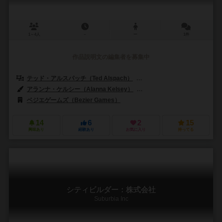
1～4人
－
ー
1件
作品説明文の編集者を募集中
テッド・アルスパッチ（Ted Alspach）
デイル・ユー（Dale Yu）
アランナ・ケルシー（Alanna Kelsey）
オーリン・ティム（Ollin T
ベジエゲームズ（Bezier Games）
14
6
2
15
興味あり
経験あり
お気に入り
持ってる
シティビルダー：株式会社
Suburbia Inc