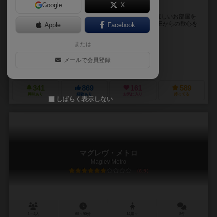
Google
X
さあ、あなただけの”世界一の城”を造ろう！！
ロビーをひとつ受け取ってからは、持っているお金でほしいお部屋を
買い取って、配置して、得点をもらって。 最後に一番王からの歓心を
Apple
Facebook
受けて点数を一番もらえれば、勝ち。 お部屋に...
または
テッド・アルスパッチ（Ted Alspach）
キース・カーティス（Keith Curtis）
アニエスカ・ダブロウィエッカ（Agn
メールで会員登録
アークライト（Arclight）
ベジエゲームズ（Bezier Games）
341
869
161
589
興味あり
経験あり
お気に入り
持ってる
しばらく表示しない
マグレヴ・メトロ
Maglev Metro
6.5
1～4人
60～90分
14歳～
8件