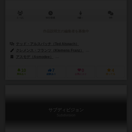
1～4人
90分前後
8歳～
0件
作品説明文の編集者を募集中
テッド・アルスパッチ（Ted Alspach）
クレメンス・フランツ（Klemens Franz）
オーリン・ティム（Ollin 
アスモデ（Asmodee）
ベジエゲームズ（Bezier Games）
ルッ
10
7
0
4
興味あり
経験あり
お気に入り
持ってる
サブディビジョン
Subdivision