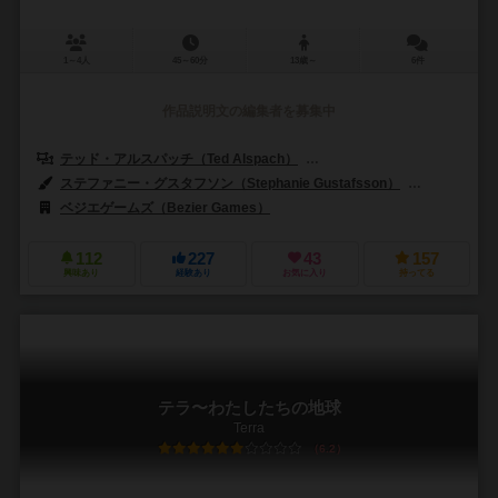
1～4人
45～60分
13歳～
6件
作品説明文の編集者を募集中
テッド・アルスパッチ（Ted Alspach）
北条 投了（Toryo Hojo）
ステファニー・グスタフソン（Stephanie Gustafsson）
オーリン・テ
ベジエゲームズ（Bezier Games）
112
227
43
157
興味あり
経験あり
お気に入り
持ってる
テラ〜わたしたちの地球
Terra
6.2