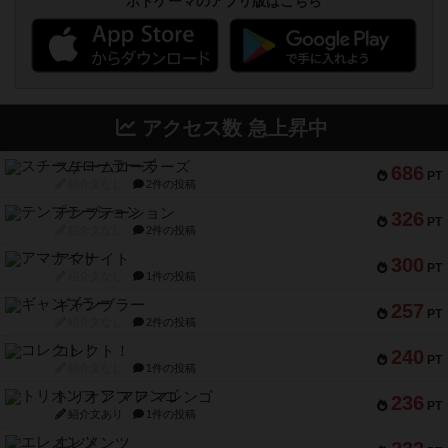
ボドゲーマのアプリ版はこちら
アクセス数 急上昇中
スチームローラーズ
686
PT
紹介文なし
2件の投稿
テンプテーション
326
PT
紹介文なし
2件の投稿
アマナイト
300
PT
紹介文なし
1件の投稿
ギャンブラー
257
PT
紹介文なし
2件の投稿
コレクト！
240
PT
紹介文なし
1件の投稿
トリオンフ ア マレンゴ
236
PT
紹介文あり
1件の投稿
エレメンツ