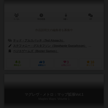
1～5人
90分前後
8歳～
1件
作品説明文の編集者を募集中
テッド・アルスパッチ（Ted Alspach）
ステファニー・グスタフソン（Stephanie Gustafsson）
ブレット・ス
ベジエゲームズ（Bezier Games）
8
9
3
16
興味あり
経験あり
お気に入り
持ってる
マグレヴ・メトロ：マップ拡張Vol.1
Maglev Maps: Volume 1