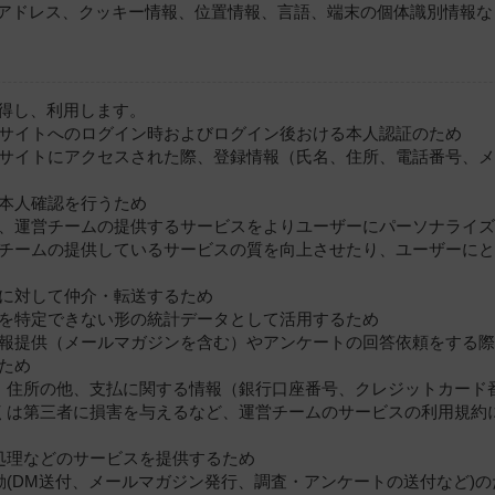
Pアドレス、クッキー情報、位置情報、言語、端末の個体識別情報な
得し、利用します。
ェブサイトへのログイン時およびログイン後おける本人認証のため
ェブサイトにアクセスされた際、登録情報（氏名、住所、電話番号、
に本人確認を行うため
から、運営チームの提供するサービスをよりユーザーにパーソナライ
運営チームの提供しているサービスの質を向上させたり、ユーザーに
等に対して仲介・転送するため
人を特定できない形の統計データとして活用するため
で情報提供（メールマガジンを含む）やアンケートの回答依頼をする
るため
氏名、住所の他、支払に関する情報（銀行口座番号、クレジットカード
もしくは第三者に損害を与えるなど、運営チームのサービスの利用規
済処理などのサービスを提供するため
活動(DM送付、メールマガジン発行、調査・アンケートの送付など)の