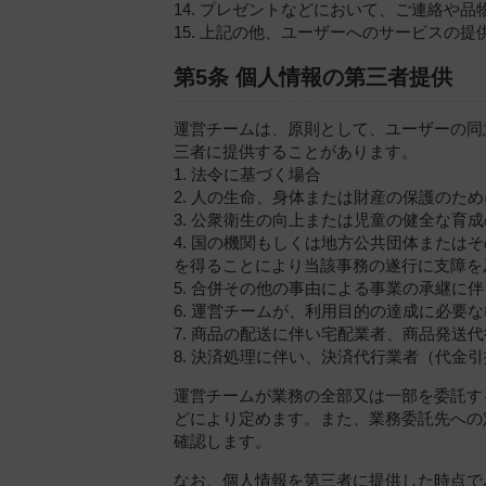
14. プレゼントなどにおいて、ご連絡や品
15. 上記の他、ユーザーへのサービスの
第5条 個人情報の第三者提供
運営チームは、原則として、ユーザーの同
三者に提供することがあります。
1. 法令に基づく場合
2. 人の生命、身体または財産の保護の
3. 公衆衛生の向上または児童の健全な
4. 国の機関もしくは地方公共団体また
を得ることにより当該事務の遂行に支障を
5. 合併その他の事由による事業の承継に
6. 運営チームが、利用目的の達成に必
7. 商品の配送に伴い宅配業者、商品発送
8. 決済処理に伴い、決済代行業者（代
運営チームが業務の全部又は一部を委託す
どにより定めます。また、業務委託先への
確認します。
なお、個人情報を第三者に提供した時点で