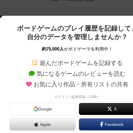
ボードゲームのプレイ履歴を記録して
自分のデータを管理しませんか？
約75,000人
がボドゲーマを利用中！
ボドゲーマTOP
ボードゲーム通販
遊んだボードゲームを記録する
気になるゲームのレビューを読む
ボードゲームを検索する
新作・再入荷情報
お気に入り作品・所有リストの共有
ボードゲームの新着レビュー
定番ボードゲームの通販
ボードゲーム会情報
国産ボードゲームの通販
ログイン / 会員登録（10秒）
メカニクス特集
子供向けボードゲームの
Google
X
掲示板・トピックス
2人用ボードゲームの通
ボドとも・会員一覧
20分以下のボードゲーム
Apple
Facebook
ボードゲーム業界コラム
60分以上のボードゲーム