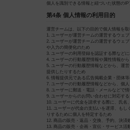
個人を識別できる情報と紐づいた状態のI
第4条 個人情報の利用目的
運営チームは、以下の目的で個人情報を取
1. ユーザーが運営チームの運営するウ
2. ユーザーが運営チームの運営するウ
や入力の簡便化のため
3. ユーザーの利用登録を認証する際など
4. ユーザーの行動履歴情報や属性情報
5. ユーザーの行動履歴情報などから、
提供したりするため
6. 情報提供元である広告掲載企業・団体
7. ユーザーの行動履歴情報などから、個
8. ユーザーに郵送・電話・メールなど
9. ユーザーからのお問い合わせに対応す
10. ユーザーに代金を請求する際に、
11. ユーザーが代金の支払いを遅滞、
りするために個人を特定するため
12. 商品の販売・返品・交換、予約、決
13. 商品の販売・企画・宣伝・サービス