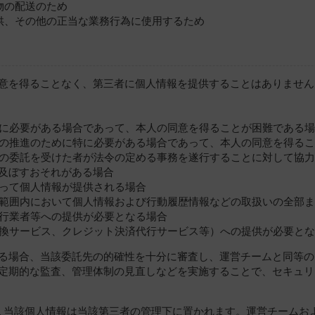
物の配送のため
提供、その他の正当な業務行為に使用するため
意を得ることなく、第三者に個人情報を提供することはありません
ために必要がある場合であって、本人の同意を得ることが困難である
育成の推進のために特に必要がある場合であって、本人の同意を得る
はその委託を受けた者が法令の定める事務を遂行することに対して協
及ぼすおそれがある場合
伴って個人情報が提供される場合
要な範囲内において個人情報および行動履歴情報などの取扱いの全部
代行業者等への提供が必要となる場合
金引換サービス、クレジット決済代行サービス等）への提供が必要と
る場合、当該委託先の的確性を十分に審査し、運営チームと同等の
定期的な監査、管理体制の見直しなどを実施することで、セキュリ
､当該個人情報は当該第三者の管理下に置かれます。運営チームお