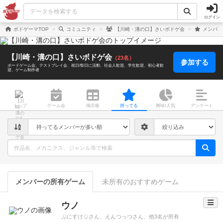
ログイン
ボドゲーマTOP
コミュニティ
【川崎・溝の口】さいボドゲ会
メンバー
【川崎・溝の口】さいボドゲ会
（23名）
参加する
ボードゲーム会
テストプレイ会
祝日/祭日に活動
社会人歓迎
学生歓迎
初心者歓
迎
ゲーム制作者
トップ
ゲーム会
掲示板
持ってる
興味/人気
アンケート
メンバーの所有ゲーム
未所有のおすすめゲーム
ウノ
ぷにすけ♤さん、えんつっつさん、他3名が所有