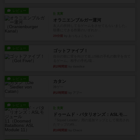
レビュー
充実
オラニエンブルガー運河
友人の所持してるゲームをさせてもらいました。
順番にできる作業のいずれか...
29分前
by おっちょこちょい
レビュー
ゴットファイブ！
自分の前に背を向けて並ぶ5枚の手札の数字を当て
るゲーム。相手の手札/場...
約2時間前
by daisdice
レビュー
カタン
神ゲー
約2時間前
by アプー
レビュー
充実
ドゥームド・バタリオンズ：ASLモジュール11
『Squad Leader』用の追加マップとして発売され
たマップの#9...
約3時間前
by Chaco