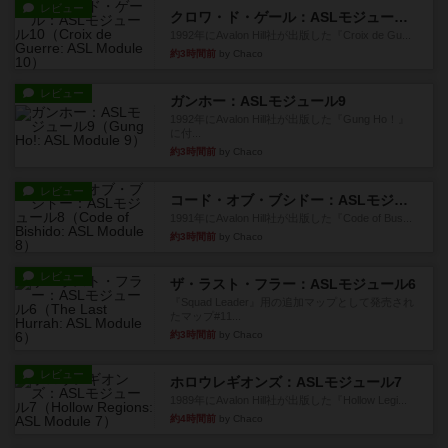
レビュー
クロワ・ド・ゲール：ASLモジュール10
1992年にAvalon Hill社が出版した『Croix de Gu...
約3時間前
by Chaco
レビュー
ガンホー：ASLモジュール9
1992年にAvalon Hill社が出版した『Gung Ho！』
に付...
約3時間前
by Chaco
レビュー
コード・オブ・ブシドー：ASLモジュール8
1991年にAvalon Hill社が出版した『Code of Bus...
約3時間前
by Chaco
レビュー
ザ・ラスト・フラー：ASLモジュール6
『Squad Leader』用の追加マップとして発売され
たマップ#11...
約3時間前
by Chaco
レビュー
ホロウレギオンズ：ASLモジュール7
1989年にAvalon Hill社が出版した『Hollow Legi...
約4時間前
by Chaco