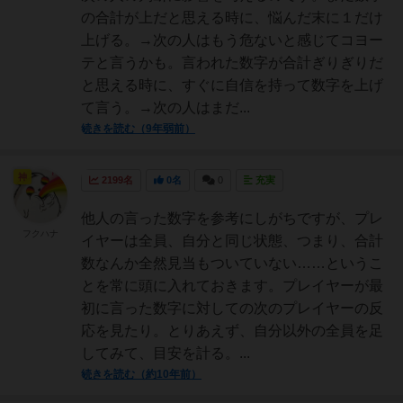
の合計が上だと思える時に、悩んだ末に１だけ
上げる。→次の人はもう危ないと感じてコヨー
テと言うかも。言われた数字が合計ぎりぎりだ
と思える時に、すぐに自信を持って数字を上げ
て言う。→次の人はまだ...
続きを読む（9年弱前）
神
2199名
0名
0
充実
他人の言った数字を参考にしがちですが、プレ
フクハナ
イヤーは全員、自分と同じ状態、つまり、合計
数なんか全然見当もついていない……というこ
とを常に頭に入れておきます。プレイヤーが最
初に言った数字に対しての次のプレイヤーの反
応を見たり。とりあえず、自分以外の全員を足
してみて、目安を計る。...
続きを読む（約10年前）