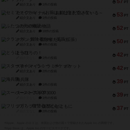
57
PT
紹介文あり
1件の投稿
セミファイナル ～お前はまだ生きている～
53
PT
紹介文あり
1件の投稿
ふたつの街の物語
52
PT
紹介文あり
18件の投稿
クランク! ：冒険者たち（拡張）
50
PT
紹介文あり
4件の投稿
とうほうの！
42
PT
紹介文なし
1件の投稿
スターマイン・ラミー ポケット
42
PT
紹介文あり
2件の投稿
海兵隊
39
PT
紹介文あり
1件の投稿
スーパーストア3000
39
PT
紹介文なし
1件の投稿
フリップ７：復讐心とともに
37
PT
紹介文なし
2件の投稿
※Apple、Apple のロゴ は、米国および他の国々で登録されたApple Inc.の商標です。
※App Store は、Apple Inc.のサービスマークです。