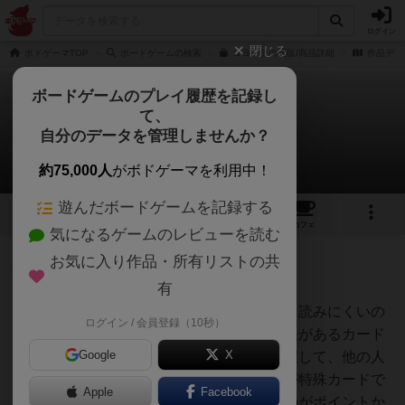
ログイン
閉じる
ボドゲーマTOP
ボードゲームの検索
コヨーテの通販/商品詳細
作品デー
ボードゲームのプレイ履歴を記録し
て、
コヨーテ
自分のデータを管理しませんか？
5件の戦略やコツ
約75,000人
がボドゲーマを利用中！
遊んだボードゲームを記録する
11
7
78
432
トップ
画像
動画
レビュー
カフェ
気になるゲームのレビューを読む
お気に入り作品・所有リストの共
神
547名
0名
有
自分が特殊カードを持っていると読みにくいの
ログイン / 会員登録（10秒）
オグランド
は否めません。まずはどんな効果があるカード
（Oguland）
Google
X
が含まれているかをしっかり把握して、他の人
の宣言の状況を見ながら、自分が特殊カードで
Apple
Facebook
ないかを見極めながら宣言するのがポイントか