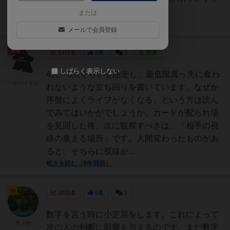
と思います。
または
続きを読む（4年以上前）
メールで会員登録
勇者
1477名
0名
0
充実
しばらく表示しない
4人～8人くらいを想定し、最低限真っ先に食わ
ハルヘイタル
れないような立ち回りを書いています。なぜか
序盤によくライフがなくなる、という方は読ん
でみてはいかがでしょうか。カードが配られ場
を見回した後、次に観察すべきは、「相手の視
線の集まる場所」です。人間変わったものがあ
ると、そちらに視線が...
続きを読む（6年弱前）
神
1031名
0名
0
数字を言う時に小芝居をします。これによって
異人館
次の人の判断に影響を与えるのです。まだ数字