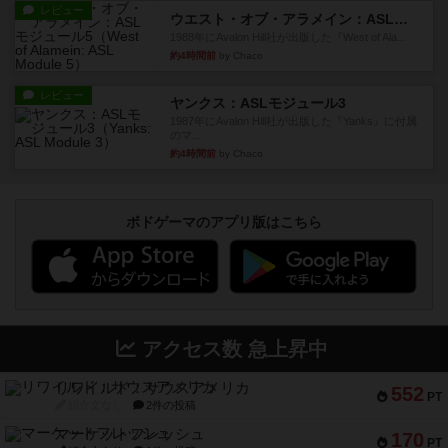
レビュー
ウエスト・オブ・アラメイン：ASLモジュール5
1988年にAvalon Hill社が出版した『West of Ala...
約4時間前
by Chaco
レビュー
ヤンクス：ASLモジュール3
1987年にAvalon Hill社が出版した『Yanks』に付属
のマ...
約4時間前
by Chaco
ボドゲーマのアプリ版はこちら
アクセス数 急上昇中
リワイルド：サウスアメリカ
552
PT
紹介文なし
2件の投稿
マーケットフレッシュ
170
PT