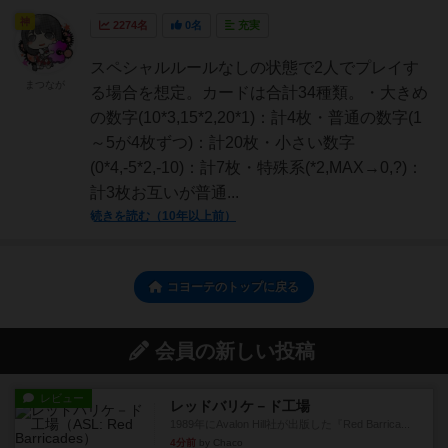
神
2274名
0名
充実
スペシャルルールなしの状態で2人でプレイす
まつなが
る場合を想定。カードは合計34種類。・大きめ
の数字(10*3,15*2,20*1)：計4枚・普通の数字(1
～5が4枚ずつ)：計20枚・小さい数字
(0*4,-5*2,-10)：計7枚・特殊系(*2,MAX→0,?)：
計3枚お互いが普通...
続きを読む（10年以上前）
コヨーテのトップに戻る
会員の新しい投稿
レビュー
レッドバリケ－ド工場
1989年にAvalon Hill社が出版した『Red Barrica...
4分前
by Chaco