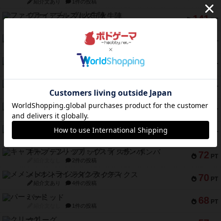
紹介文あり
1件の投稿
ファイアー・ブルズ / 火牛陣
141
PT
紹介文なし
1件の投稿
ワン・トゥ・ファイブ
122
PT
紹介文あり
1件の投稿
トランスオリエント・エクスプレス
119
PT
紹介文なし
1件の投稿
フラットアイアン
118
PT
紹介文なし
2件の投稿
エコーズ・オブ・タイム
118
PT
紹介文なし
8件の投稿
南北戦争
79
PT
紹介文あり
1件の投稿
キャプテン・フリップ：イスラ・ボンバ
72
PT
紹介文なし
2件の投稿
メメントオンラインタクティクス
70
PT
紹介文あり
4件の投稿
パーミッド
68
PT
紹介文なし
1件の投稿
クリーグ