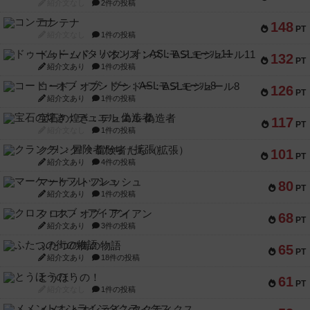
紹介文なし
2件の投稿
コンテナ
148
PT
紹介文なし
1件の投稿
ドゥームド・バタリオンズ：ASLモジュール11
132
PT
紹介文あり
1件の投稿
コード・オブ・ブシドー：ASLモジュール8
126
PT
紹介文あり
1件の投稿
宝石の煌き：デュエル 偽造者
117
PT
紹介文なし
1件の投稿
クランク! ：冒険者たち（拡張）
101
PT
紹介文あり
4件の投稿
マーケットフレッシュ
80
PT
紹介文あり
1件の投稿
クロス・オブ・アイアン
68
PT
紹介文あり
3件の投稿
ふたつの街の物語
65
PT
紹介文あり
18件の投稿
とうほうの！
61
PT
紹介文なし
1件の投稿
メメントオンラインタクティクス