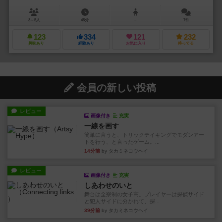
3～5人
45分
－
7件
123
334
121
232
興味あり
経験あり
お気に入り
持ってる
会員の新しい投稿
レビュー
画像付き
充実
一線を画す
簡単に言うと、トリックテイキングでモダンアー
トを行う、と言ったゲーム。...
14分前
by タカミネコウヘイ
レビュー
画像付き
充実
しあわせのいと
舞台は全寮制の女子高。プレイヤーは探偵サイド
と犯人サイドに分かれて、探...
39分前
by タカミネコウヘイ