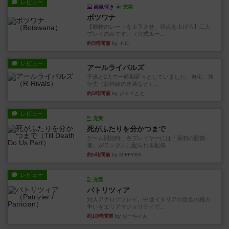
レビュー
画像付き
充実
ボツワナ
【動物のレートを上下させ、得点を上げろ】二人
プレイのみです。（公式ルー...
約5時間前
by ネロ
レビュー
アールライバルズ
子供と2人で一時期延々としていました。自宅、旅
行先（新幹線の座席など）...
約5時間前
by ジェイとと
レビュー
充実
死がふたりを分かつまで
ゲーム開始時、各プレイヤーには「最初の配偶
者」がランダムに配られる配偶...
約5時間前
by MIFFYBX
レビュー
充実
パトリツィア
対人アナログプレイ。中世イタリアの貴族の権力
争いをエリアマジョリティで...
約10時間前
by おーちゃん