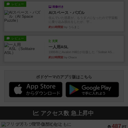
レビュー
画像付き
AIスペース・パズル
住んでいた惑星が、もうダメになったので宇宙船
に乗り込み脱出をしたが、宇...
約11時間前
by うらまこ
レビュー
充実
一人用ASL
1995年にAvalon Hill社が出版した『Solitair AS...
約12時間前
by Chaco
ボドゲーマのアプリ版はこちら
アクセス数 急上昇中
フリップ７：復讐心とともに
487
PT