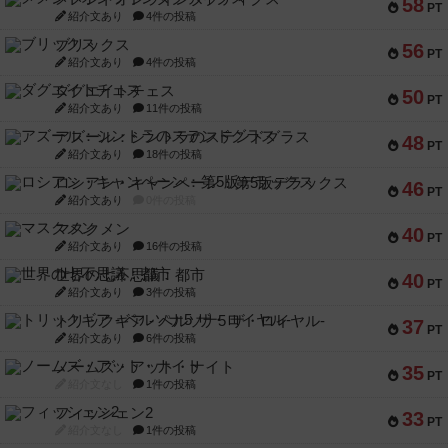
58
PT
紹介文あり
4件の投稿
ブリックス
56
PT
紹介文あり
4件の投稿
ダグエイトチェス
50
PT
紹介文あり
11件の投稿
アズール：シントラのステンドグラス
48
PT
紹介文あり
18件の投稿
ロシアン・キャンペーン：第5版デラックス
46
PT
紹介文あり
0件の投稿
マスクメン
40
PT
紹介文あり
16件の投稿
世界の七不思議：都市
40
PT
紹介文あり
3件の投稿
トリックギア - ペルソナ5 ザ・ロイヤル-
37
PT
紹介文あり
6件の投稿
ノームズ・アット・ナイト
35
PT
紹介文なし
1件の投稿
フィッシェン2
33
PT
紹介文なし
1件の投稿