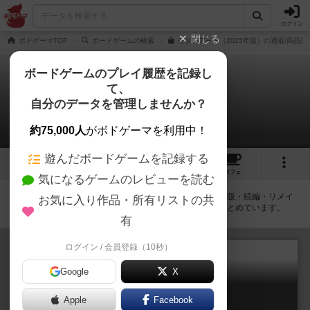
ログイン
閉じる
ボドゲーマTOP
ボードゲームの検索
モダンアート（2025年版）の通販/商品詳
ボードゲームのプレイ履歴を記録し
て、
モダンアート
自分のデータを管理しませんか？
拡張/関連作品 5件
約75,000人
がボドゲーマを利用中！
遊んだボードゲームを記録する
10
4
64
303
トップ
画像
動画
レビュー
カフェ
気になるゲームのレビューを読む
モダンアートに紐付いているボードゲーム一覧です。拡張版・続編・リメイ
お気に入り作品・所有リストの共
ク版などの同じシリーズを中心に、関連性の強い作品をまとめています。
有
ログイン / 会員登録（10秒）
Google
X
モダンアート：オインク版
Apple
Facebook