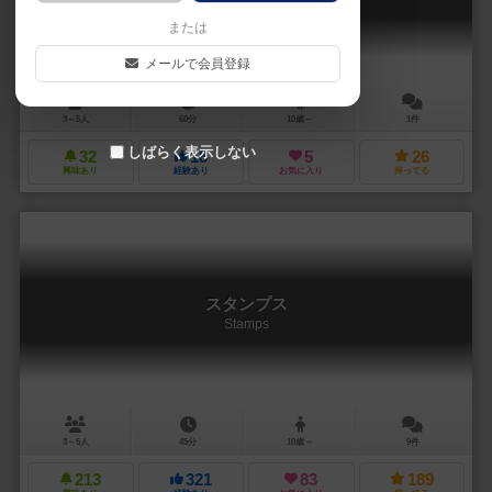
Modern Art: Oink Edition
または
メールで会員登録
3～5人
60分
10歳～
1件
しばらく表示しない
32
18
5
26
興味あり
経験あり
お気に入り
持ってる
スタンプス
Stamps
3～5人
45分
10歳～
9件
213
321
83
189