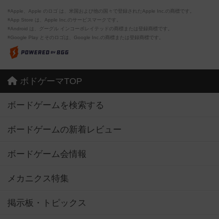
※Apple、Apple のロゴ は、米国および他の国々で登録されたApple Inc.の商標です。
※App Store は、Apple Inc.のサービスマークです。
※Android は、グーグル インコーポレイテッドの商標または登録商標です。
※Google Play とそのロゴは、Google Inc.の商標または登録商標です。
ボドゲーマTOP
ボードゲームを検索する
ボードゲームの新着レビュー
ボードゲーム会情報
メカニクス特集
掲示板・トピックス