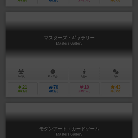
興味あり
経験あり
お気に入り
持ってる
マスターズ・ギャラリー
Masters Gallery
2～5人
20～30分
8歳～
1件
21
70
10
43
興味あり
経験あり
お気に入り
持ってる
モダンアート：カードゲーム
Masters Gallery