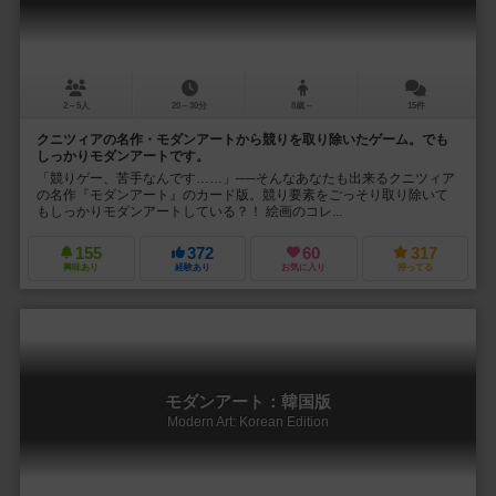
2～5人
20～30分
8歳～
15件
クニツィアの名作・モダンアートから競りを取り除いたゲーム。でも
しっかりモダンアートです。
「競りゲー、苦手なんです……」──そんなあなたも出来るクニツィア
の名作『モダンアート』のカード版。競り要素をごっそり取り除いて
もしっかりモダンアートしている？！ 絵画のコレ...
155
372
60
317
興味あり
経験あり
お気に入り
持ってる
モダンアート：韓国版
Modern Art: Korean Edition