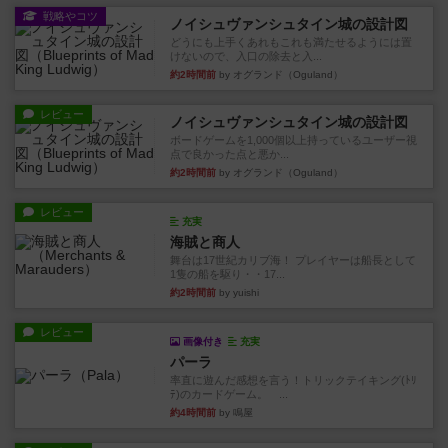
戦略やコツ
ノイシュヴァンシュタイン城の設計図
どうにも上手くあれもこれも満たせるようには置
けないので、入口の除去と入...
約2時間前
by オグランド（Oguland）
レビュー
ノイシュヴァンシュタイン城の設計図
ボードゲームを1,000個以上持っているユーザー視
点で良かった点と悪か...
約2時間前
by オグランド（Oguland）
レビュー
充実
海賊と商人
舞台は17世紀カリブ海！ プレイヤーは船長として
1隻の船を駆り・・17...
約2時間前
by yuishi
レビュー
画像付き
充実
パーラ
率直に遊んだ感想を言う！トリックテイキング(ﾄﾘ
ﾃ)のカードゲーム。 ...
約4時間前
by 鳴屋