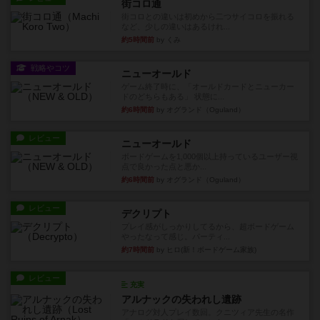
街コロ通
街コロとの違いは初めから二つサイコロを振れる
など、少しの違いはあるけれ...
約5時間前
by くみ
戦略やコツ
ニューオールド
ゲーム終了時に、「オールドカードとニューカー
ドのどちらもある」 状態に...
約6時間前
by オグランド（Oguland）
レビュー
ニューオールド
ボードゲームを1,000個以上持っているユーザー視
点で良かった点と悪か...
約6時間前
by オグランド（Oguland）
レビュー
デクリプト
プレイ感がしっかりしてるから、超ボードゲーム
やったなって感じ。パーティ...
約7時間前
by ヒロ(新！ボードゲーム家族)
レビュー
充実
アルナックの失われし遺跡
アナログ対人プレイ数回。クニツィア先生の名作