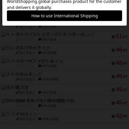
トランスオリエント・エクスプレス
70
PT
紹介文なし
1件の投稿
アンブッシュ！：ムーブアウト！
59
PT
紹介文あり
1件の投稿
キャプテン・フリップ：イスラ・ボンバ
51
PT
紹介文なし
2件の投稿
ガルフストライク
46
PT
紹介文あり
1件の投稿
エコーズ・オブ・タイム
45
PT
紹介文なし
8件の投稿
スカルキング
45
PT
紹介文あり
12件の投稿
海兵隊
45
PT
紹介文あり
1件の投稿
Bitter End ブタペスト救出作戦
45
PT
紹介文なし
1件の投稿
ドコジャン
42
PT
紹介文あり
10件の投稿