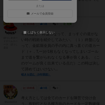
ます。
または
続きを読む（5年以上前）
メールで会員登録
仙人
3115名
1名
0
充実
しばらく表示しない
※2点ほど、終盤になって、まっすぐの道がな
ぼうし＠ボー
い時の戦術を紹介してみたい。（１）終盤にな
ドゲームスペ
ース ぼうし
って、金鉱堀全員の手の内に真っ直ぐの道カー
店主
ド（＋，T,ー)が1枚もなくなってしまいゴール
まで道を繋がられなくなる事が良くある。（こ
のゲームが良く出来ている点だ）この時は決し
て諦めてはいけない...
続きを読む（9年弱前）
大賢者
1540名
0名
0
考え方としては全てのカードを陣営で分け合
@yudai214
う。有効打となる横方向のカードを一定数確保