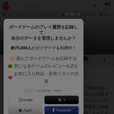
ログイン
閉じる
ボドゲーマTOP
ボードゲームの検索
お邪魔者の通販/商品詳細
作品デー
ボードゲームのプレイ履歴を記録し
て、
お邪魔者
自分のデータを管理しませんか？
3件の戦略やコツ
約75,000人
がボドゲーマを利用中！
遊んだボードゲームを記録する
10
2
49
381
トップ
画像
動画
レビュー
カフェ
気になるゲームのレビューを読む
お気に入り作品・所有リストの共
神
626名
0名
有
ドワーフであれば、とにかく直線で最短距離に
ログイン / 会員登録（10秒）
オグランド
進むことを全員で目指すようにするとお邪魔者
（Oguland）
Google
X
が正体を隠している暇なく邪魔するしかなくな
ります。そこで、あぶり出したお邪魔者に邪魔
Apple
Facebook
カードを配備していくと楽に進めることができ