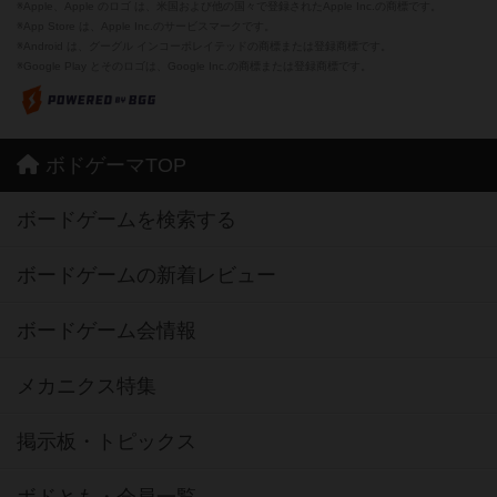
※Apple、Apple のロゴ は、米国および他の国々で登録されたApple Inc.の商標です。
※App Store は、Apple Inc.のサービスマークです。
※Android は、グーグル インコーポレイテッドの商標または登録商標です。
※Google Play とそのロゴは、Google Inc.の商標または登録商標です。
ボドゲーマTOP
ボードゲームを検索する
ボードゲームの新着レビュー
ボードゲーム会情報
メカニクス特集
掲示板・トピックス