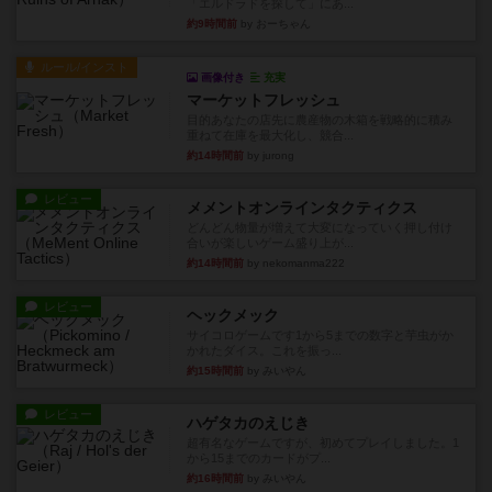
「エルドラドを探して」にあ...
約9時間前
by おーちゃん
ルール/インスト
画像付き
充実
マーケットフレッシュ
目的あなたの店先に農産物の木箱を戦略的に積み
重ねて在庫を最大化し、競合...
約14時間前
by jurong
レビュー
メメントオンラインタクティクス
どんどん物量が増えて大変になっていく押し付け
合いが楽しいゲーム盛り上が...
約14時間前
by nekomanma222
レビュー
ヘックメック
サイコロゲームです1から5までの数字と芋虫がか
かれたダイス。これを振っ...
約15時間前
by みいやん
レビュー
ハゲタカのえじき
超有名なゲームですが、初めてプレイしました。1
から15までのカードがプ...
約16時間前
by みいやん