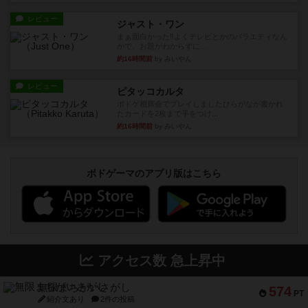
レビュー
ジャスト・ワン
まぁ面白かった‼️よくテレビとかのバラエティなん
かで、お題がわからずに...
約16時間前
by みいやん
レビュー
ピタッコカルタ
ボドゲ相席会でプレイしましたひらがなが書かれ
たカードを2枚まで手をつけ...
約16時間前
by みいやん
ボドゲーマのアプリ版はこちら
アクセス数 急上昇中
無限まちがいさがし
574
PT
紹介文あり
2件の投稿