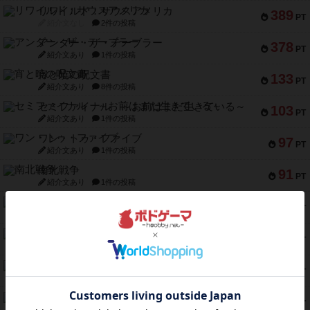
リワイルド：サウスアメリカ
389
PT
紹介文なし
2件の投稿
アンダー・ザ・テーブラー
378
PT
紹介文あり
1件の投稿
宵と暁の呪文書
133
PT
紹介文あり
8件の投稿
セミファイナル ～お前はまだ生きている～
103
PT
紹介文あり
1件の投稿
ワン・トゥ・ファイブ
97
PT
紹介文あり
1件の投稿
南北戦争
91
PT
紹介文あり
1件の投稿
ふたつの城の物語
91
PT
紹介文あり
6件の投稿
ノームズ・アット・ナイト
88
PT
紹介文なし
1件の投稿
マーリン
76
PT
紹介文あり
6件の投稿
フラットアイアン
75
PT
紹介文なし
2件の投稿