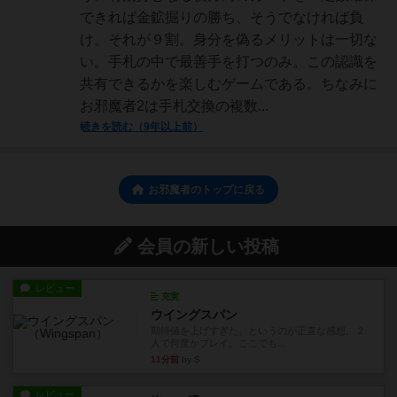
できれば金鉱掘りの勝ち、そうでなければ負
け。それが９割。身分を偽るメリットは一切な
い。手札の中で最善手を打つのみ。この認識を
共有できるかを楽しむゲームである。ちなみに
お邪魔者2は手札交換の複数...
続きを読む（9年以上前）
お邪魔者のトップに戻る
会員の新しい投稿
レビュー
充実
ウイングスパン
期待値を上げすぎた、というのが正直な感想。２
人で何度かプレイ。ここでも...
11分前
by S
レビュー