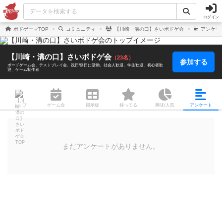
ログイン
ボドゲーマTOP
コミュニティ
【川崎・溝の口】さいボドゲ会
アンケー
【川崎・溝の口】さいボドゲ会
（23名）
参加する
ボードゲーム会
テストプレイ会
祝日/祭日に活動
社会人歓迎
学生歓迎
初心者歓
迎
ゲーム制作者
トップ
ゲーム会
掲示板
持ってる
興味/人気
アンケート
まだアンケートがありません。