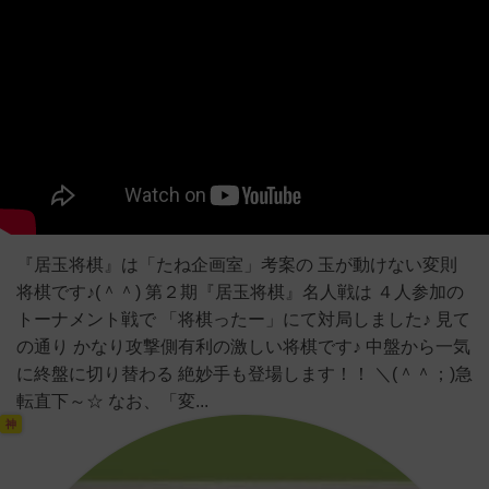
『居玉将棋』は「たね企画室」考案の 玉が動けない変則
将棋です♪(＾＾) 第２期『居玉将棋』名人戦は ４人参加の
トーナメント戦で 「将棋ったー」にて対局しました♪ 見て
の通り かなり攻撃側有利の激しい将棋です♪ 中盤から一気
に終盤に切り替わる 絶妙手も登場します！！ ＼(＾＾；)急
転直下～☆ なお、「変...
神