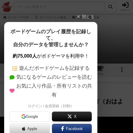
ログイン
閉じる
ボドゲーマTOP
ボードゲームの検索
将棋
動画
ボードゲームのプレイ履歴を記録し
て、
将棋
自分のデータを管理しませんか？
2件の動画
約75,000人
がボドゲーマを利用中！
遊んだボードゲームを記録する
2
2
18
100
トップ
画像
動画
レビュー
カフェ
気になるゲームのレビューを読む
お気に入り作品・所有リストの共
ルール説明
5年弱前
有
『将棋』ルール説明・駒の動かし方（おはよ
ログイン / 会員登録（10秒）
うボードゲーム）
Google
X
Apple
Facebook