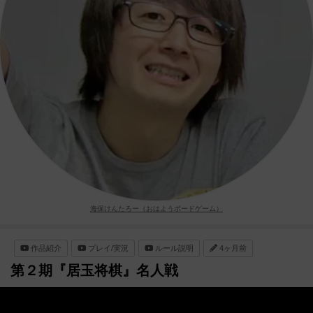
海保けんたろー（おはようボードゲーム）
作品紹介
プレイ/実況
ルール説明
4ヶ月前
第２期『居玉将棋』名人戦