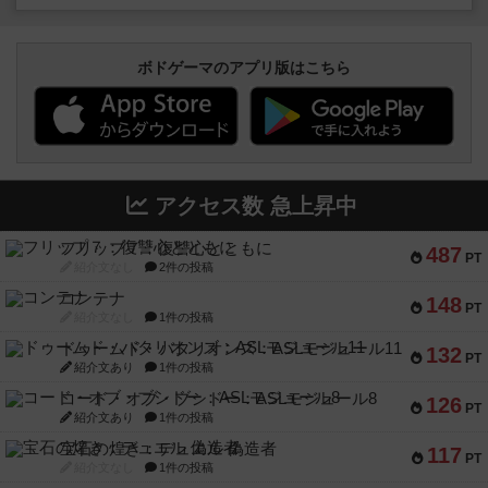
ボドゲーマのアプリ版はこちら
アクセス数 急上昇中
フリップ７：復讐心とともに
487
PT
紹介文なし
2件の投稿
コンテナ
148
PT
紹介文なし
1件の投稿
ドゥームド・バタリオンズ：ASLモジュール11
132
PT
紹介文あり
1件の投稿
コード・オブ・ブシドー：ASLモジュール8
126
PT
紹介文あり
1件の投稿
宝石の煌き：デュエル 偽造者
117
PT
紹介文なし
1件の投稿