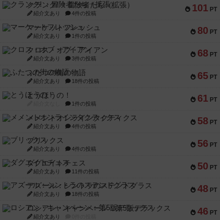
クランク! ：冒険者たち（拡張）
101
PT
紹介文あり
4件の投稿
マーケットフレッシュ
80
PT
紹介文あり
1件の投稿
クロス・オブ・アイアン
68
PT
紹介文あり
3件の投稿
ふたつの街の物語
65
PT
紹介文あり
18件の投稿
とうほうの！
61
PT
紹介文なし
1件の投稿
メメントオンラインタクティクス
58
PT
紹介文あり
4件の投稿
ブリックス
56
PT
紹介文あり
4件の投稿
ダグエイトチェス
50
PT
紹介文あり
11件の投稿
アズール：シントラのステンドグラス
48
PT
紹介文あり
18件の投稿
ロシアン・キャンペーン：第5版デラックス
46
PT
紹介文あり
0件の投稿