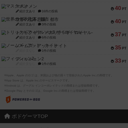
マスクメン
40
PT
紹介文あり
16件の投稿
世界の七不思議：都市
40
PT
紹介文あり
3件の投稿
トリックギア - ペルソナ5 ザ・ロイヤル-
37
PT
紹介文あり
6件の投稿
ノームズ・アット・ナイト
35
PT
紹介文なし
1件の投稿
フィッシェン2
33
PT
紹介文なし
1件の投稿
※Apple、Apple のロゴ は、米国および他の国々で登録されたApple Inc.の商標です。
※App Store は、Apple Inc.のサービスマークです。
※Android は、グーグル インコーポレイテッドの商標または登録商標です。
※Google Play とそのロゴは、Google Inc.の商標または登録商標です。
ボドゲーマTOP