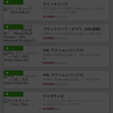
レビュー
ラミィキューブ
数字の牌を出して1番早く手札をなくした人が勝ち
というシンプルだけど非常...
約7時間前
by ジョジョ
レビュー
ブラッドリーフ：タラワ（ASL拡張）
1996年にHeat of Battle社が出版した『Blood Re...
約8時間前
by Chaco
レビュー
ASL アクションパック#2
1999年にMMP社が出版した『ASL Action Pack
#2』...
約8時間前
by Chaco
レビュー
ASL アクションパック#1
1997年にAvalon Hill社が出版した『ASL Action ...
約9時間前
by Chaco
レビュー
チャオチャオ
３～４人でわいわい遊ぶのにちょうどいい。ルー
ルは他の方が分かりやすく書...
約9時間前
by S