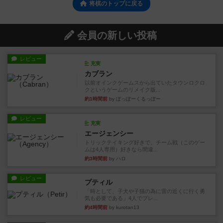
将棋のトップに戻る
会員の新しい投稿
レビュー
充実
カブラン
以前オインクゲームスから出ていたタウンロクロ
クというゲームのリメイク版...
約1時間前
by ぽっぽーくるっぽー
レビュー
充実
エージェンシー
トリックテイキング好きで、チーム戦（このゲー
ムは4人専用）好きなら間違...
約3時間前
by ハロ
レビュー
プティル
「時として、子犬や子猫の為に雷の近くに行く勇
気も必要である」4人でプレ...
約4時間前
by kurotan13