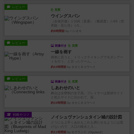
レビュー
充実
ウイングスパン
（全体評価）☆10/6（普通）（難易度）☆4/5（世
界観・見た目）☆5...
約9時間前
by ハシオキ
レビュー
画像付き
充実
一線を画す
簡単に言うと、トリックテイキングでモダンアー
トを行う、と言ったゲーム。...
約10時間前
by タカミネコウヘイ
レビュー
画像付き
充実
しあわせのいと
舞台は全寮制の女子高。プレイヤーは探偵サイド
と犯人サイドに分かれて、探...
約10時間前
by タカミネコウヘイ
戦略やコツ
ノイシュヴァンシュタイン城の設計図
どうにも上手くあれもこれも満たせるようには置
けないので、入口の除去と入...
約11時間前
by オグランド（Oguland）