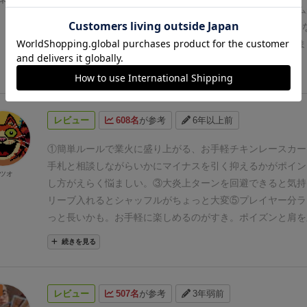
ネード
に出たカードを全て引き取ります。
引き取ったカードは一枚
す。
ボドゲーマのレビューとかチラ見してたら、
このゲーム
となりますが、赤いカードだけは書かれた数字がそのまま失
たので、
今回、友人達と5人でプレイしました。
んで、結論
まいます。
出せるカードには限界があるので、プレイヤーは
パーフェクトにオープニングゲームで、
めちゃ盛り上がりま
なる赤いカードをいかに引き取らないよう手札を管理するか
す。
みなさんのレビューとかで、
とにかく赤いカードがヤバ
続きを見る
意点になってきます。
赤カードをいかに回避するか。あるい
その場がもっとヤバくなる
ってのが印象にあったんですが、
カードをどう相手に押し付けるか。お互いの手札を読み合い
カード、やばフェルノでした。
赤いカードで、みんなの動悸
的な勝負に打って出る感覚などはとても刺激的で、なかなか
プレイの熱量が急上昇する感じ。
1〜5のそれぞれが5色あ
レビュー
608名
が参考
6年以上前
わいです。
誰かの手札が無くなるまでラウンドを行い、人数
4枚ずつありまして、
(色は緑に黄色、青、黒、赤)
全員に12
を行ったらゲーム終了です。失点が一番少ない人が勝者とな
配られてゲームスタート。
まず親が1枚出し、以降は親の出
①簡単ルールで業火に盛り上がる、お手軽チキンレースカー
のいい所は、手札の良し悪しがそれ程重要ではなく、相手の
色か数字が同じカードを出し続けるゲームです。
んで、出せ
手札と相談しながらいかにマイナスを引く抑えるかがポイン
ツオ
うプレイングに重点があるところだと思います。
「次の手番
たくない人が
親のカードを含む場に出された全カードを引取
し方がえらく悩ましい。
③大炎上ターンを回避できると気持
なくなるので、カードを上乗せされる前に引き取っておこう
取れば手札とは別にまとめて保持)
その人が次の親となり、
リーブ入れるとシャッフルがちょっと大変
⑤プレイヤー分ラ
うあの数字は出せないはずだから赤を出して勝負をかけよう
ードをプレイしてゲームを続け、
そして誰かの手札全てがな
っと長いかも。お手軽に楽しめるのがすき。
ポイズンと肩を
で大きな失点を回避する心理戦の部分に面白さがあって、か
ンド終了で
点数計算となります。
こーゆうゲームで普通とち
ィア先生の名作カードゲーム。人数も幅広いのでシーン問わ
続きを見る
の上質なゲームだなという印象を受けます。
パーティーゲー
は、
手札を出し切った者が勝利とか有利とかではない点です
す。
ですが、実際は本格的な駆け引きがメインなので、遊ぶ人は
れはラウンドを終わらしただけに過ぎず、
勝敗は点数制にな
ている方がより楽しめるかと思います。
コンポーネントはカ
しかも得点が低い方が勝ちです。
ラウンドが終わると、
引取
レビュー
507名
が参考
3年弱前
が、失点の管理に一人あたり50点くらい記録できる紙やチ
枚につき1点を得ます。
点数が低い方が勝ちなので、これは