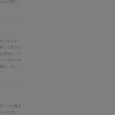
くらいの変化
ーアウト
なくなった、
取って失点と
を渡され、一
ートプレイヤ
順に、今出し
イヤーにも分
ポイントは、
たカードの色
ーに手番が戻
なければなら
くなるか、出
す。
ババ抜き
が、それまで
がいーので