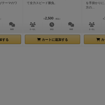
がテーマのワ
て全力スピード勝負。
を手掛かりに
のマイナス点が急に上昇するからです。
ちなみに赤1のカー
方の...
なりません。
通常のマイナス点と変わんないから。
親が赤以
カードを出した時も、そこまで白熱しません。
安定の平場で
2,500
込）
¥
（税込）
¥
としても1だからです。
でも赤以外で4とか5のカードを親が
と、
それはやや緊迫した場になります。
だって赤の5や4が
90件
2～8人
20分
95件
2～8人
ないやん。
で、親が最初に赤のカードを出すと、
緊迫感は急
赤色が主体のステージになり、
色んな赤がワンサカするかも
加する
カートに追加する
カ
ら。
それで、みんながゾロゾロ赤いカードを出しはじめると
ぇ、祭りでぇーい、赤祭りのはじまりでぇーい！」と、
急に
ます。
ちなみにうちらのプレイでは、
祭りが始まると友人の
ーピーピーピピーピーピーピィィ」と、
リオのカーニバル風
た。
皆んなの顔に動揺とニヤニヤが入り混じり、
誰がこの赤
を終わらすのか？
それは自分か他の誰かか？
想像すると恐ろ
て、
どうなっちゃうのか考えると、
騒がずにはいられないの
皆んなが粘る方向に舵をきれば、
点数はどんどん上がってい
心のボルテージもぐんぐん上がり、
最終的に降りた者は、
一
40点くらいくらっちゃいます。
でもゲームはこれで終わり
たい1ゲームに祭りは数回起こる可能性があるので、
次の祭