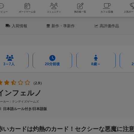
新着レビュー
ボードゲーム会
コミュニティ
掲示板一覧
カフェ
入荷情報
新作
・準新作
高評価
作品
3～7人
20分前後
8歳～
（2.9）
インフェルノ
メーカー：テンデイズゲームズ
日本語ルール付き/日本語版
赤いカードは灼熱のカード！セクシーな悪魔に注