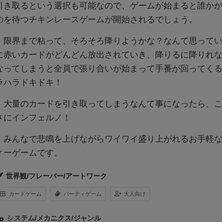
引き取るという選択も可能なので、ゲームが始まると誰か
のを待つチキンレースゲームが開始されるでしょう。
限界まで粘って、そろそろ降りようかな？なんて思ってい
に赤いカードがどんどん放出されていき、降りるに降りれ
なってしまうと全員で張り合いが始まって手番が回ってく
ラハラドキドキ！
大量のカードを引き取ってしまうなんて事になったら、こ
さにインフェルノ！
みんなで悲鳴を上げながらワイワイ盛り上がれるお手軽な
ィーゲームです。
世界観/フレーバー/アートワーク
カードゲーム
パーティゲーム
大人向け
システム/メカニクス/ジャンル