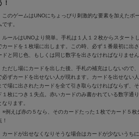
う！
このゲームはUNOにちょっぴり刺激的な要素を加えたボ
ムです。
ルールはUNOより簡単。手札は１人１２枚からスタート
でカードを１枚場に出します。この時、必ず１番最初に出
ードと同じ色、もしくは同じ数字を出さなければなりませ
ただし場にカードを出した後、手札の補充はしないので、
で必ずカードを出せない人が現れます。カードを出せない
まで場に出されたカードを全て引き取らなければならず、
ド１枚につき１失点。赤いカードのみ書かれている数字通
となります。
※例えば赤の５なら、そのカードたった１枚でカード５枚
点！
カードが出せなくなりそうな場合はカードが少ないうちに