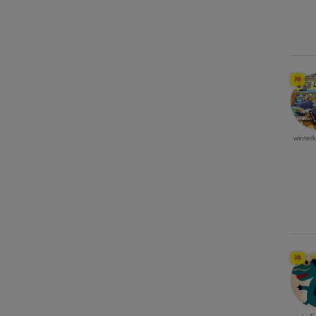
神
winter
神