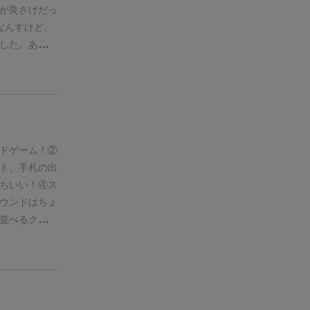
につき1失点
が良さげだっ
点となってし
なんすけど、
大きな失点と
した。あざー
、が最大の注
い、
たまると
は、手札の赤
たしかに赤い
ながら、決定
が加速して、
クセになる味
るカードが、
各
分のラウンド
枚のカードが
ります。
本作
したカードと
ドゲーム！
②
手を読んで行
ない又は出し
ト。手札の出
で自分は出せ
ります。
(引
ちいい！
④ス
」とか、「も
また最初のカ
ウンドはちょ
」など、読み
くなればラウ
並べるクニツ
なり大人向け
ょっと違うの
ずおすすめで
ムっぽい装い
。
あくまでそ
心理戦慣れし
っとります。
ードのみです
ったカード1
ップがあった
マイナス点で