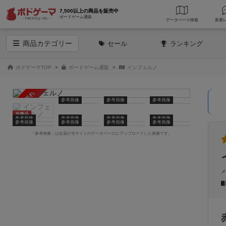
7,500以上の商品を販売中
ボードゲーム通販
データベース
検索
商品
カテゴリー
セール
ランキング
ボドゲーマTOP
ボードゲーム通販
インフェルノ
売り切れ
参考画像
参考画像
参考画像
当商品
参考画像
参考画像
参考画像
参考画像
参考画像
参考画像
参考画像
参考画像
「参考画像」は会員が当サイトのデータベースにアップロードした画像です。