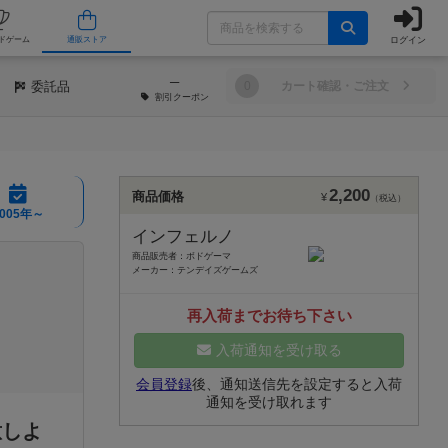
ログイン
/店舗
人気ボードゲーム
通販ストア
─
委託品
0
カート確認・ご注文
割引
クーポン
2,200
商品価格
¥
（税込）
2005年～
インフェルノ
商品販売者：ボドゲーマ
メーカー：テンデイズゲームズ
再入荷までお待ち下さい
入荷通知を受け取る
会員登録
後、通知送信先を設定すると入荷
通知を受け取れます
意しよ