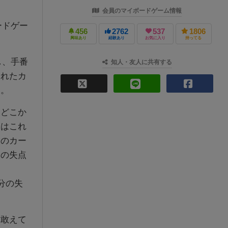
会員のマイボードゲーム情報
ードゲー
456
2762
537
1806
興味あり
経験あり
お気に入り
持ってる
し、手番
知人・友人に共有する
されたカ
ん。
どこか
人はこれ
そのカー
りの失点
分の失
敢えて