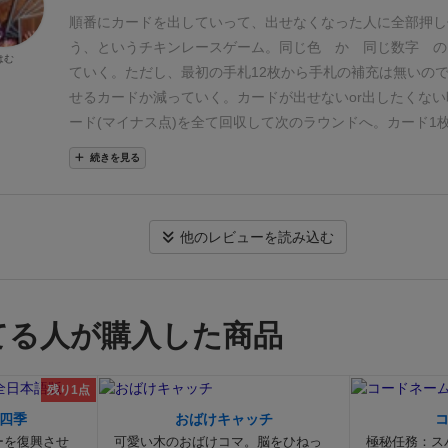
方がいいです。
カードは赤だけ刺激的な絵柄が描かれていて
す。
で、また全員にカードを配りなおし、
次のラウンドを始
順番にカードを出していって、出せなくなった人に全部押し
「ヤバいぞ」と視覚的に分かりやすくなっているのが特徴で
イヤー人数分のラウンド終了後、
一番トータル得点が低い者
う、というチキンレースゲーム。
同じ色 か 同じ数字 の
はむ
り刺激的なので子供と遊ぶのには向かないですが、そもそも
さて、皆さんが恐れる赤いカードなんですが、
赤いカードも
ていく。
ただし、最初の手札12枚から手札の補充は無いの
ゲーム性ではないので、その辺は問題ないかなと思っていま
様、
色と数字で同じように機能します。
ただし引取った時だ
せるカードか減っていく。
カードが出せないor出したくな
ぶのに適切なカードゲームも山ほどあるので、選択に困るこ
でマイナス1点なのに、
赤だけは書かれた数字がそのまんま
ード(マイナス点)を全て回収して次のラウンドへ。
カード1
です。
クニツィアのライトなカードゲームとしては、非常に
なります。
なので心情的には、なるべく赤は引取りたくあり
減点。だが、赤いカードは書いている数字分のマイナスに(°_
続きを見る
かつ、プレイングの結果も出やすい大人のゲームだと思いま
プレイすればわかりますが、
手札が12枚しかなく、
それを
ードがあっても早めに切り上げて回収するか、積みに積んで
的なゲームなので、腕に覚えのあるプレイヤーが集まったら
イしていくので、
全くカードを引取らずにラウンドを終える
けるか…と欲張っていると自分に返ってくる(°▽°)
自分の手
んでみて下さい。
稀。
だいたいどこかで何回かはカードを引取るハメになりま
た状態で自分の番が来たら、カードが出せない判定になって
他のレビューを読み込む
でもマイナス点はくらっちゃうワケです。
要はその時、いか
しつけられる(ﾟωﾟ)最後まで気の抜けないチキンレースゲー
ナス点ですませるか、
そのために、このゲームではカードを
ストが若干セクシーなので、どちらかというと飲み屋向けで
も、
あえて出さない選択肢があります。
出せるのにあえて出
被害の最小化だけでなく、
もう一つ利点がありまして、
次の
てる人が購入した商品
なカードが出せます。
なので、自分の手番になって、
カード
できるけど、ここで降りて
今出てるカードを引取るか、
それ
残り1点
っと粘って、誰かが引取るのを待つか、
ジレンマに陥るワケ
ん何のカード出すかも悩みますが。
そんなおり、誰かがポン
四季
おばけキャッチ
ドを出すと、
途端にその場の緊迫度が1レベル上がります。
ーを復興させ
可愛い木のおばけコマ。脳をひねっ
極秘任務：ス