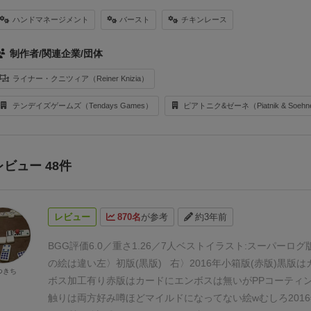
ハンドマネージメント
バースト
チキンレース
制作者/関連企業/団体
ライナー・クニツィア（Reiner Knizia）
テンデイズゲームズ（Tendays Games）
ピアトニク&ゼーネ（Piatnik & Soeh
レビュー 48件
レビュー
870名
が参考
約3年前
BGG評価6.0／重さ1.26／7人ベスト
イラスト:スーパーログ
の絵は違い
左〉初版(黒版) 右〉2016年小箱版(赤版)
黒版は
つきち
ボス加工有り
赤版はカードにエンボスは無いが
PPコーティ
触りは両方好み
噂ほどマイルドになってない絵w
むしろ201