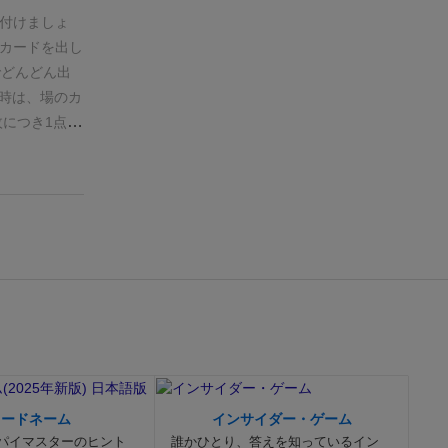
、出た時に
めます。
プレ
付けましょ
すね。
あんま
が優勝です。
カードを出し
子供が勝てる
他のカード同
でどんどん出
す。子供と遊
け、他は1枚
い時は、場のカ
とは無いはず
マイナス点に
枚につき1点の
分かりやすく
ません。
ただ
°)
出せるカ
す。
とても知
どんどんプレ
誰かに押し付
、是非とも遊
者は非常に
札が無くなっ
す。
つまり誰
マイナスを押
に最小のマイ
ムです。
イラ
出せる時で
すw
さない場合、
親になり好き
はまだプレイ
とももうちょ
です。
もちろ
ッと赤いカー
コードネーム
インサイダー・ゲーム
今まで1枚1点
パイマスターのヒント
誰かひとり、答えを知っているイン