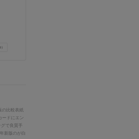
ne）
版の比較
表紙
カードにエン
ングで良質
手
6年新版のが白