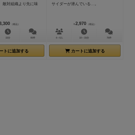
、敵対組織より先に味
サイダーが潜んでいる…。
ドは全く気に
外の色の1の
す。赤が出た
3,300
2,970
（税込）
¥
（税込）
最初に出す
出るかもしれ
15分
80件
4～8人
10～15分
76件
上昇します。
しんないか
ートに追加する
カートに追加する
、
「祭りで
祭りが始まり
ひとりが
「ピ
に煽ってまし
だらけの祭り
しくて面白く
です。
これで
き、
みんなの
気にマイナス
ません。
だい
りで別な者が