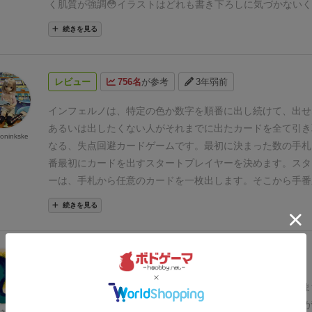
く肌質が強調😳
イラストはどれも書き下ろしに気づかない
ゲームは赤カードを引き取らないようにするUNO亜種のゴ
続きを見る
レビュー
756名
が参考
3年弱前
インフェルノは、特定の色か数字を順番に出し続けて、出せ
あるいは出したくない人がそれまでに出たカードを全て引き
koninkske
なる、失点回避カードゲームです。
最初に決まった数の手札
番最初にカードを出すスタートプレイヤーを決めます。
スタ
ーは、手札から任意のカードを一枚出します。
そこから手番
たカードと「同じ色」か「同じ数字」のカードを、他のプレ
続きを見る
かるように目の前に置きます。
カードは5色で数字は1〜5。
「最初に出た色と数字だけを参照する」ことです。新しく出
と数字は関係ありません。
もちろん、最初に出したプレイヤ
レビュー
742名
が参考
1年以上前
って来れば、同じように最初に自分で決めた色か数字を出さ
ないので、自爆しないよう注意も必要です。
どこかで出せな
毎回、ゲーム会でいっちゃん最初に遊ぶゲームに悩んどりま
さないことを選んだプレイヤー（可否の宣言の必要はない）
とかUNOみたいなお手軽に簡単で、
チョー盛り上がるヤツ