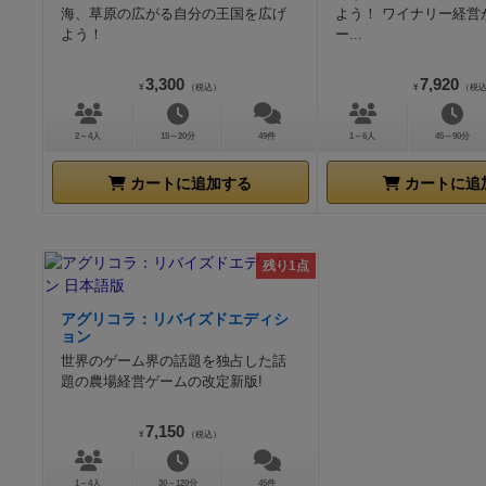
海、草原の広がる自分の王国を広げ
よう！ ワイナリー経営
よう！
ー...
3,300
7,920
¥
（税込）
¥
（税
2～4人
15～20分
49件
1～6人
45～90分
カートに追加する
カートに追
残り1点
アグリコラ：リバイズドエディシ
ョン
世界のゲーム界の話題を独占した話
題の農場経営ゲームの改定新版!
7,150
¥
（税込）
1～4人
30～120分
45件