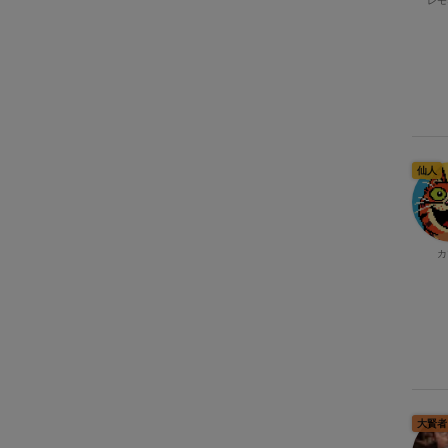
レモ
仙人
カ
大賢者