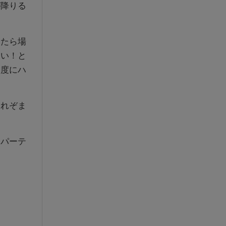
が降りる
たら場
ない！と
る度にハ
れぞま
パーテ