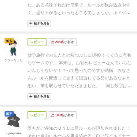
た。
ある意味それだけ簡単で、ルールが飲み込みやす
く、盛り上がるといったところでしょうか。
ボドゲー
マを見ている皆さんには、「もっといいものはたくさ
続きを見る
んあるよ！！」という感じですが、そのハマるきっか
けの一つとしては非常に優秀なゲームだと思います。
仙人
レビュー
208名
が参考
ウノorトランプ → なんじゃもんじゃorハゲタカの
餌食、ニムト等々、ここきっかけで徐々にボドゲーの
修学旅行での友人との暇つぶしにUNO！って位に有名
面白さにはまっていく子どももいっぱいおります.
ケントリッヒ
なゲームです。
本来は、お勧めレビューなんていらな
いんじゃないか！？って思ったのですが結構、みなさ
んルールを間違って覚えて浸透してる節があるなぁと
思い、筆を取らせていただきました。
「同じ数字は重
ねて出せる！」
「ドロー２にはドロー２またはドロー
続きを見る
４で回避！」
「スキップ・スキップで俺の手番！」
実は、これら間違ったルールなんですよ！
あくまで、
国王
レビュー
180名
が参考
ローカルルールだったのがいつの間にか浸透して正式
ルールと勘違いされてしまってるので、このレビュー
誰もがご存知のＵＮＯに新ルールが追加されました！
をキッカケに付属のルールブックを読んで遊んでみた
nyonyonba
それは自由にルールを書き込める「白いワイルドカー