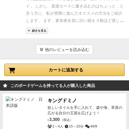
ら、新鮮な気持ちでプレイできるんではないでしょう
ド」
しかし、直接カードに書き込むのはちょっと…と
か。
45周年と言うことで、新しいルールを作れるカー
言う方に、私が実際に遊んだオススメの方法をご紹介
ドも入った商品も発売されましたし、UNOの教科書な
します。
まず、参加者全員に白い紙を３枚ほど渡しま
んてのも発売されてるそうですよー。
す。
そして、それに自由にルールを書き込んでもらい
続きを見る
ます。
それを、袋か何かに入れて「白いワイルドカー
ド」が出たら、袋からランダムに１枚引いて実行しま
す。
と、このようすれば、何度でも白いワイルドカー
他のレビューを読み込む
ドで遊べるし、全員がルールを考えそれが出ただけで
盛りあがること間違いなしです！
実際、私のやった回
カートに追加する
では「スクワット１０回する」や「ハズレ！残念！」
や「この紙を貴方は持ち帰っても良い（奇妙な絵が描
かれている）」など
全くゲームに関係ないものが含ま
このボードゲームを持ってる人が購入した商品
れていて、それが出ただけで凄い盛り上がりました！
キングドミノ
欲しいタイルを手に入れて、森や海、草原の
広がる自分の王国を広げよう！
3,300
（税込）
¥
2～4人
15～20分
49件