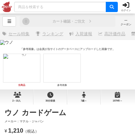
ログイン
─
0
カート確認・ご注文
クーポン
セール特集
ランキング
入荷速報
高評価作品
「参考画像」は会員が当サイトのデータベースにアップロードした画像です。
当商品
参考画像
2～10人
30分前後
7歳～
1979年～
ウノ カードゲーム
メーカー：マテル・ジャパン
1,210
¥
（税込）