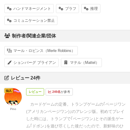
ハンドマネージメント
ブラフ
推理
コミュニケーション禁止
制作者/関連企業/団体
マール・ロビンス（Merle Robbins）
ションバーグ ブライアン
マテル（Mattel）
レビュー 24件
仙人
レビュー
249名
が参考
カードゲームの定番。トランプゲームの｢ページワン
Pino
(アメリカンページワン)｣のアレンジ版。初めてプレイ
した時には、トランプで｢ページワン｣とその派生ゲー
ム｢ドボン｣を遊び尽くした後だったので、新鮮味のひ