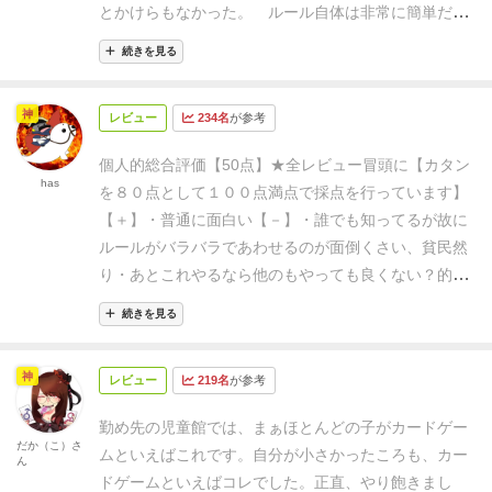
とかけらもなかった。
ルール自体は非常に簡単だ
が、以前から定着していた｢ページワン｣や｢ドボン｣に
続きを見る
影響されて、ローカルルールが異常に多いうえに、正
式ルールを否定する人が出てくる(私個人も｢ドボン｣ル
神
レビュー
234名
が参考
ールを採用したい人の気持ちが分かる)ためにルールす
り合わせが必要になったりという面倒くささがある
個人的総合評価【50点】★全レビュー冒頭に【カタン
(｢全員出し切るまで終わらないルール｣に引きずり込ま
has
を８０点として１００点満点で採点を行っています】
れるとツライ)。メーカーもちょくちょく新しいルール
【＋】
・普通に面白い
【－】
・誰でも知ってるが故に
を追加しているぐらいだし、プレイするメンバーもゲ
ルールがバラバラであわせるのが面倒くさい、貧民然
ーマーではない人も多く、正式ルールを強要する気に
り
・あとこれやるなら他のもやっても良くない？的な
ならない。
カードゲームの定番ということもあり身
嫉妬から減点しました笑 普通なら60点くらい？？
近の小中学生とかはこれが好きでよく遊んでいる。迷
続きを見る
うようなところもないので子どもやゲーム慣れしてな
い人を交えても手軽にプレイできる点は良いが、ウノ
神
レビュー
219名
が参考
に誘われた時には｢ウノのカードで｢ピット｣の遊び方を
紹介して回避する｣ぐらい個人的にはプレイしたくない
勤め先の児童館では、まぁほとんどの子がカードゲー
だか（こ）さ
ゲーム。
ムといえばこれです。
自分が小さかったころも、カー
ん
ドゲームといえばコレでした。
正直、やり飽きまし