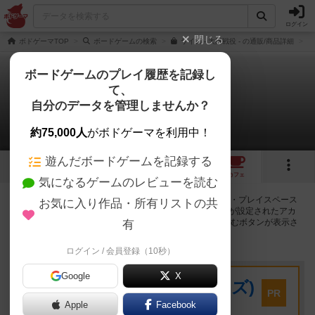
ログイン
閉じる
ボドゲーマTOP
ボードゲームの検索
サイズ - 大鎌戦役 - の通販/商品詳細
ボードゲームのプレイ履歴を記録し
て、
サイズ -大鎌戦役-
自分のデータを管理しませんか？
257店のカフェ/スペースが提供中
約75,000人
がボドゲーマを利用中！
遊んだボードゲームを記録する
84
2
67
258
トップ
画像
動画
レビュー
カフェ
気になるゲームのレビューを読む
サイズ -大鎌戦役-で遊ぶことができるボードゲームカフェ・プレイスペース
お気に入り作品・所有リストの共
が257店登録されています。公開プロフィールの都道府県が設定されたアカ
ウントでログインすると、同じ都道府県内の店舗に絞り込むボタンが表示さ
有
れます。
ログイン / 会員登録（10秒）
プレイスペース
Google
X
キウイ！(旧:キウイゲームズ)
PR
大阪府大阪市中央区森ノ宮中央2-8-2 永田中央ビル2階
Apple
Facebook