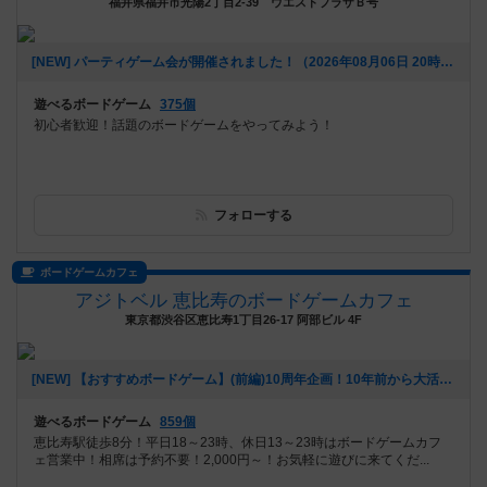
福井県福井市光陽2丁目2-39 ウエストプラザＢ号
[NEW] パーティゲーム会が開催されました！（2026年08月06日 20時08分）
遊べるボードゲーム
375個
初心者歓迎！話題のボードゲームをやってみよう！
フォローする
ボードゲームカフェ
アジトベル 恵比寿のボードゲームカフェ
東京都渋谷区恵比寿1丁目26-17 阿部ビル 4F
[NEW] 【おすすめボードゲーム】(前編)10周年企画！10年前から大活躍のボードゲーム【#163】をあげました（2026年08月06日 00時03分）
遊べるボードゲーム
859個
恵比寿駅徒歩8分！平日18～23時、休日13～23時はボードゲームカフ
ェ営業中！相席は予約不要！2,000円～！お気軽に遊びに来てくだ...