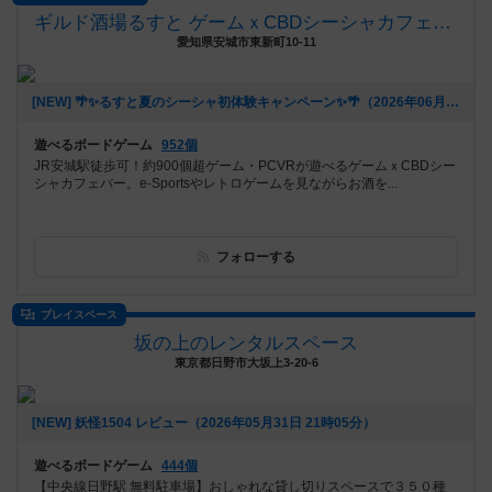
ギルド酒場るすと ゲームｘCBDシーシャカフェバー
愛知県安城市東新町10-11
[NEW] 🌴✨るすと夏のシーシャ初体験キャンペーン✨🌴（2026年06月03日 02時03分）
遊べるボードゲーム
952個
JR安城駅徒歩可！約900個超ゲーム・PCVRが遊べるゲームｘCBDシー
シャカフェバー。e-Sportsやレトロゲームを見ながらお酒を...
フォローする
プレイスペース
坂の上のレンタルスペース
東京都日野市大坂上3-20-6
[NEW] 妖怪1504 レビュー（2026年05月31日 21時05分）
遊べるボードゲーム
444個
【中央線日野駅 無料駐車場】おしゃれな貸し切りスペースで３５０種