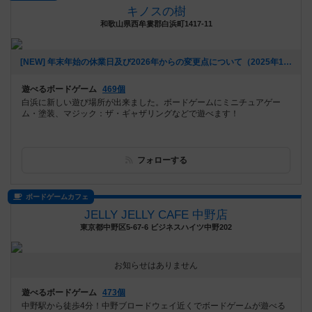
キノスの樹
和歌山県西牟婁郡白浜町1417-11
[NEW] 年末年始の休業日及び2026年からの変更点について（2025年11月19日 15時50分）
遊べるボードゲーム
469個
白浜に新しい遊び場所が出来ました。ボードゲームにミニチュアゲー
ム・塗装、マジック：ザ・ギャザリングなどで遊べます！
フォローする
ボードゲームカフェ
JELLY JELLY CAFE 中野店
東京都中野区5-67-6 ビジネスハイツ中野202
お知らせはありません
遊べるボードゲーム
473個
中野駅から徒歩4分！中野ブロードウェイ近くでボードゲームが遊べる