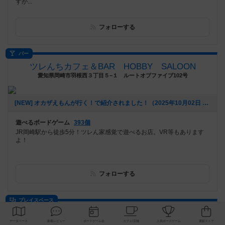
すが...
フォローする
バー
ツレんちカフェ＆BAR HOBBY SALOON
愛知県岡崎市羽根西３丁目５−１ ルートオブファイブ102号
[NEW] オカザえもんが行く！で紹介されました！（2025年10月02日 18時35分）
遊べるボードゲーム
393個
JR岡崎駅から徒歩5分！ツレん家感覚で遊べるお店。VR等もあります
よ！
フォローする
プレイスペース
アソビバとマナビバ
東京都千代田区神田三崎町2-16-5 ウィズ水道橋ビル3F