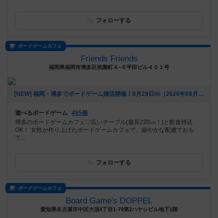
フォローする
ボードゲームカフェ
Friends Friends
福岡県福岡市博多区祇園町４−６平田ビル４０１号
[NEW] 福岡・博多でボードゲーム婚活開催！8月29日㈰（2026年08月05日 16時55分）
遊べるボードゲーム
455個
博多のボードゲームカフェ♡広いテーブル(最長220㎝！)と飲食持込
OK！ 女性が作り上げたボードゲームカフェで、細やかな配慮でおも
て...
フォローする
ボードゲームカフェ
Board Game's DOPPEL
愛知県名古屋市中区大須4丁目1-79第2ハヤシビル地下1階