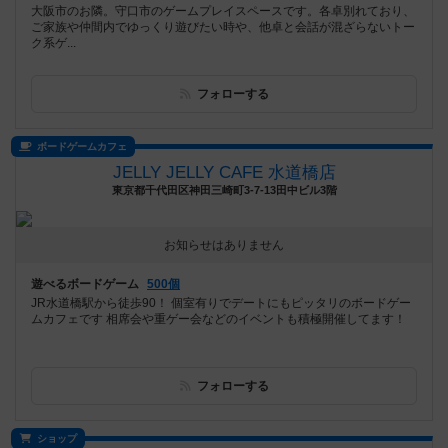
大阪市のお隣。守口市のゲームプレイスペースです。各卓別れており、
ご家族や仲間内でゆっくり遊びたい時や、他卓と会話が混ざらないトー
ク系ゲ...
フォローする
ボードゲームカフェ
JELLY JELLY CAFE 水道橋店
東京都千代田区神田三崎町3-7-13田中ビル3階
お知らせはありません
遊べるボードゲーム
500個
JR水道橋駅から徒歩90！ 個室有りでデートにもピッタリのボードゲー
ムカフェです 相席会や重ゲー会などのイベントも積極開催してます！
フォローする
ショップ