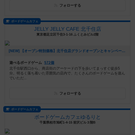
フォローする
ボードゲームカフェ
JELLY JELLY CAFE 北千住店
東京都足立区千住3-1-16 ふくとみビル2階
[NEW] 【オープン特別価格】北千住店グランドオープンとキャンペーンのご案内（2026年01月09日 14時39分）
遊べるボードゲーム
572個
北千住駅西口から、商店街のアーケードの下を歩いてまっすぐ徒歩5
分。明るく落ち着いた雰囲気の店内で、たくさんのボードゲームを遊ん
でいただ...
フォローする
ボードゲームカフェ
ボードゲームカフェゆるりと
千葉県柏市旭町1-4-15 前沢ビル３階B