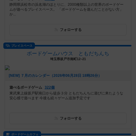
静岡県浜松市の浜名湖のほとりに、2000種類以上の世界のボードゲー
ムが遊べるプレイスペース。 「ボードゲームを遊んだことがない方」
か...
フォローする
プレイスペース
ボードゲームハウス ともだちんち
埼玉県坂戸市南町12−21
[NEW] ７月のカレンダー（2026年06月28日 18時26分）
遊べるボードゲーム
322個
東武東上線坂戸駅南口から徒歩３分 ともだちんちに遊びに来たような
安心感で遊べます 今後も続々ゲーム追加予定です
フォローする
ボードゲームカフェ