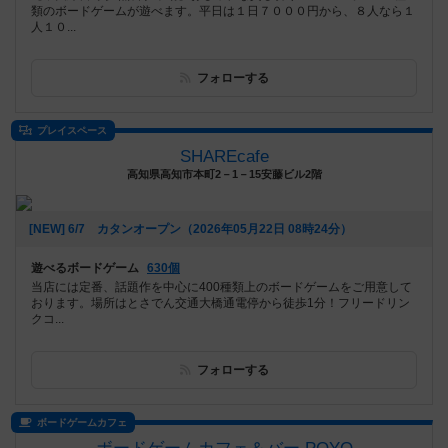
類のボードゲームが遊べます。平日は１日７０００円から、８人なら１
人１０...
フォローする
プレイスペース
SHAREcafe
高知県高知市本町2－1－15安藤ビル2階
[NEW] 6/7 カタンオープン（2026年05月22日 08時24分）
遊べるボードゲーム
630個
当店には定番、話題作を中心に400種類上のボードゲームをご用意して
おります。場所はとさでん交通大橋通電停から徒歩1分！フリードリン
クコ...
フォローする
ボードゲームカフェ