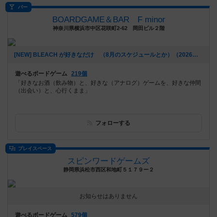
バー
BOARDGAME＆BAR F minor
神奈川県横浜市中区花咲町2-62 岡田ビル２階
[NEW] BLEACH が好きなだけ （8月のスケジュールとか）（2026年07月16日 03時46分）
遊べるボードゲーム
219個
「好きなお酒（飲み物）と、好きな（アナログ）ゲームを、好きな仲間
（出会い）と、心行くまま」
フォローする
プレイスペース
スピンワードゲームズ
静岡県浜松市西区和地町５１７９ー２
お知らせはありません
遊べるボードゲーム
579個