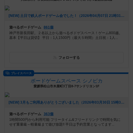
[NEW] 土日で鉄人ボードゲーム会でした！（2026年04月07日 21時31分）
遊べるボードゲーム
861個
神戸市新長田駅。２名以上から遊べるボドゲスペース！ゲーム800越。
基本【平日は貸切】 平日：1人1500円（最大５時間）土日祝：1人...
フォローする
プレイスペース
ボードゲームスペース シノピカ
愛媛県松山市木屋町3丁目8-7サンドリヨン1F
[NEW] 3月もご利用ありがとうございました（2026年03月30日 15時38分）
遊べるボードゲーム
363個
1時間500円から利用可能 フリータイム&フリードリンクで時間を気に
せず重量級～軽量級まで遊び放題!! 平日は予約営業となってます...