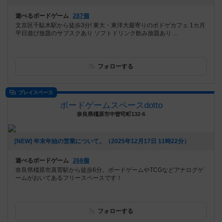
遊べるボードゲーム
287個
文京区千駄木駅から徒歩3分! 東大・東洋大最寄りのボドゲカフェ 1カ月
平日遊び放題のサブスクあり ソフトドリンク飲み放題あり ...
フォローする
プレイスペース
ボードゲームスペースdotto
奈良県橿原市中曽司町132-6
[NEW] 年末年始の営業について。（2025年12月17日 11時22分）
遊べるボードゲーム
268個
奈良県橿原市真菅駅から徒歩6分。ボードゲームやTCGなどアナログゲ
ームがおいてあるフリースペースです！
フォローする