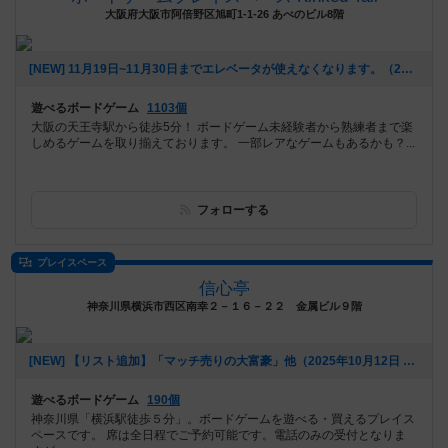
大阪府大阪市阿倍野区旭町1-1-26 あべのビル8階
[NEW] 11月19日~11月30日までエレベータが使えなくなります。（2025年10月20日 16時13分）
遊べるボードゲーム
1103個
大阪の天王寺駅から徒歩5分！ ボードゲーム未経験者から熟練者まで楽
しめるゲームを取り揃えております。 一部レアなゲームもあるかも？...
フォローする
プレイスペース
信心亭
神奈川県横浜市西区南幸２－１６－２２ 金属ビル９階
[NEW] 【リスト追加】「マッチ売りの大富豪」他（2025年10月12日 14時52分）
遊べるボードゲーム
190個
神奈川県「横浜駅徒歩５分」。ボードゲームを遊べる・買えるプレイス
ペースです。 席は全日程でご予約可能です。電話のみの受付となりま