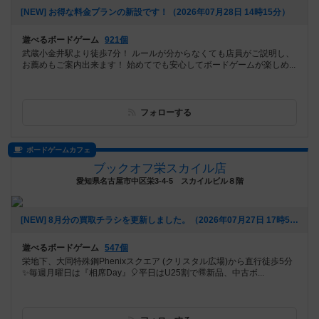
[NEW] お得な料金プランの新設です！（2026年07月28日 14時15分）
遊べるボードゲーム
921個
武蔵小金井駅より徒歩7分！ ルールが分からなくても店員がご説明し、
お薦めもご案内出来ます！ 始めてでも安心してボードゲームが楽しめ...
フォローする
ボードゲームカフェ
ブックオフ栄スカイル店
愛知県名古屋市中区栄3-4-5 スカイルビル８階
[NEW] 8月分の買取チラシを更新しました。（2026年07月27日 17時53分）
遊べるボードゲーム
547個
栄地下、大同特殊鋼Phenixスクエア (クリスタル広場)から直行徒歩5分
✨毎週月曜日は『相席Day』🎈平日はU25割で🉐新品、中古ボ...