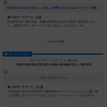
[NEW] LittleSpellで過ごした楽しい時間をぜひGoogleのクチコミで教えてください。（2026年03月23日 13時23分）
遊べるボードゲーム
31個
2018/06/16に長良川線、美濃白鳥駅前徒歩1分の場所に開店致しまし
た。 各種TCGや、ボードゲーム取り扱いしております。 ■...
フォローする
ボードゲームカフェ
ボードゲームカフェ dicea
京都府京都市東山区西之町216番地2 縄手新橋大西ビル3階B号室
お知らせはありません
遊べるボードゲーム
151個
【2026年1月New OPEN!!】京都祇園のボードゲームカフェ｜可愛い癒
しの空間｜まるでスイーツのようなオリジナルシェイクがおすすめ♪