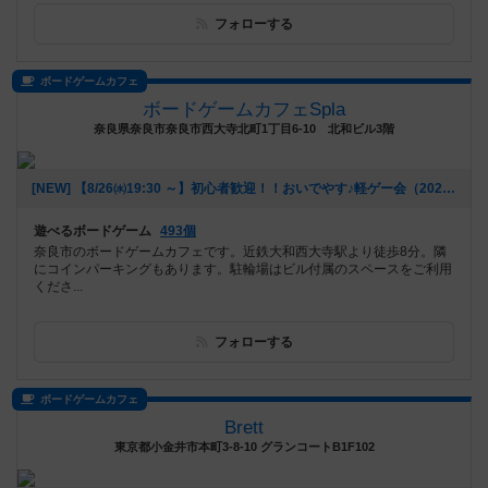
フォローする
ボードゲームカフェ
ボードゲームカフェSpla
奈良県奈良市奈良市西大寺北町1丁目6-10 北和ビル3階
[NEW] 【8/26㈬19:30 ～】初心者歓迎！！おいでやす♪軽ゲー会（2026年07月29日 19時38分）
遊べるボードゲーム
493個
奈良市のボードゲームカフェです。近鉄大和西大寺駅より徒歩8分。隣
にコインパーキングもあります。駐輪場はビル付属のスペースをご利用
くださ...
フォローする
ボードゲームカフェ
Brett
東京都小金井市本町3-8-10 グランコートB1F102