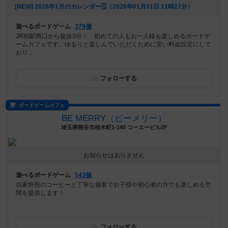
[NEW] 2026年1月のカレンダー🗓️（2026年01月01日 11時27分）
遊べるボードゲーム
379個
JR柏駅西口から徒歩3分！ 初めての人もお一人様も楽しめるボードゲ
ームカフェです。ゆるりと楽しんでいただくために安い料金設定にして
おり...
フォローする
ボードゲームカフェ
BE MERRY（ビーメリー）
埼玉県熊谷市桜木町1-148 コーエービル2F
お知らせはありません
遊べるボードゲーム
543個
自家焙煎のコーヒーと丁寧な接客でお子様や初心者の方でも楽しめる空
間を提供します！
フォローする