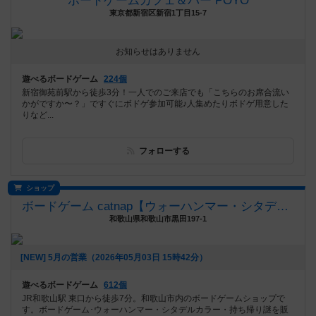
ボードゲームカフェ＆バー POYO
東京都新宿区新宿1丁目15-7
お知らせはありません
遊べるボードゲーム
224個
新宿御苑前駅から徒歩3分！一人でのご来店でも「こちらのお席合流い
かがですか〜？」ですぐにボドゲ参加可能♪人集めたりボドゲ用意した
りなど...
フォローする
ショップ
ボードゲーム catnap【ウォーハンマー・シタデルカラー取扱店】
和歌山県和歌山市黒田197-1
[NEW] 5月の営業（2026年05月03日 15時42分）
遊べるボードゲーム
612個
JR和歌山駅 東口から徒歩7分。和歌山市内のボードゲームショップで
す。ボードゲーム･ウォーハンマー・シタデルカラー・持ち帰り謎を販