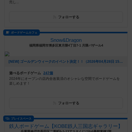
売し...
フォローする
ボードゲームカフェ
Snow&Dragon
福岡県福岡市博多区東月隈4丁目7-1 月隈バザール4
[NEW] ゴールデンウィークのイベント決定！！（2026年04月28日 15時49分）
遊べるボードゲーム
247個
2024年にオープンの店内全改装済のオシャレな空間でボードゲームを
楽しめます！
フォローする
プレイスペース
鉄人ボードゲーム【KOBE鉄人三国志ギャラリー】
兵庫県神戸市長田区二葉町6-1-13アスタくにづか6番館東棟1階