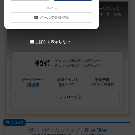
または
「キウイ！」は、2011年9月大阪日本橋で「キウイゲームズ」とし
てスタートしたボードゲームカフェです。 今は新しいオーナーのも
メールで会員登録
と、無...
しばらく表示しない
平日：09時00分～23時00分
休日：09時00分～23時00分
ボードゲーム
開催イベント
平均予算
2518個
0件
の予定
平均800円前後
フォローする
ショップ
ボードゲームショップ Blue Dice