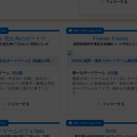
フォローする
カフェ
ボードゲームカフェ
アジトベル 恵比寿のボードゲームカフェ
Friends Friends
恵比寿1丁目26-17 阿部ビル 4F
福岡県福岡市博多区祇園町４−６平田ビル
[NEW] 【おすすめボードゲーム】(前編)10周年企画！10年前から大活躍のボードゲーム【#163】をあげました（2026年08月06日 00時03分）
ゲーム
859個
遊べるボードゲーム
455個
分！平日18～23時、休日13～
博多のボードゲームカフェ♡広いテーブ
ドゲームカフェ営業中！相席は予約
長220㎝！)と飲食持込OK！ 女性が作
0円～！お気軽に遊びに来てくだ...
ボードゲームカフェで、細やかな配慮
て...
フォローする
フォローする
カフェ
ボードゲームカフェ
ドゲームカフェSpla
Brett
奈良県奈良市奈良市西大寺北町1丁目6-10 北和ビル3階
東京都小金井市本町3-8-10 グランコートB