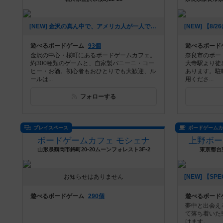
[NEW] 金沢の真ん中で、アメリカ人が一人でボードゲームカフェをやっています（2026年07月30日 20時56分）
遊べるボードゲーム
93個
遊べるボード
金沢の中心・桜町にあるボードゲームカフェ。
奈良市のボー
約300種類のゲームと、自家製パニーニ・コー
大寺駅より徒
ヒー・お酒。初心者もおひとりでも大歓迎、ル
あります。駐
ールは...
用くださ...
フォローする
プレイスペース
ボードゲーム
ボードゲームカフェ モシェナ
上野ボー
山形県鶴岡市錦町20-20ムーンフォレスト3F-2
東京都台東
お知らせはありません
遊べるボードゲーム
290個
遊べるボード
夢中と出会え
て落ち着いた
けます。