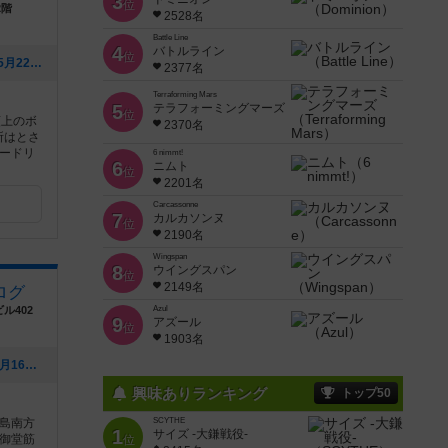
3
位
2階
2528名
Battle Line
4
バトルライン
位
[NEW] 6/7 カタンオープン（2026年05月22日 08時24分）
2377名
Terraforming Mars
5
テラフォーミングマーズ
位
類上のボ
2370名
所はとさ
ードリ
6 nimmt!
6
ニムト
位
2201名
Carcassonne
7
カルカソンヌ
位
2190名
Wingspan
8
ウイングスパン
位
2149名
ログ
ル402
Azul
9
アズール
位
1903名
[NEW] 料金改定のお知らせ（2026年02月16日 19時20分）
興味ありランキング
トップ50
島南方
SCYTHE
1
サイズ -大鎌戦役-
御堂筋
位