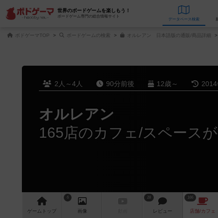
世界のボードゲームを楽しもう！
ボードゲーム専門の総合情報サイト
データベース
検
ボドゲーマTOP
ボードゲームの検索
オルレアン 日本語版の通販/商品詳細
2人～4人
90分前後
12歳～
201
オルレアン
165店のカフェ/スペース
6
28
166
ゲーム
トップ
画像
動画
レビュー
店舗/
カフェ