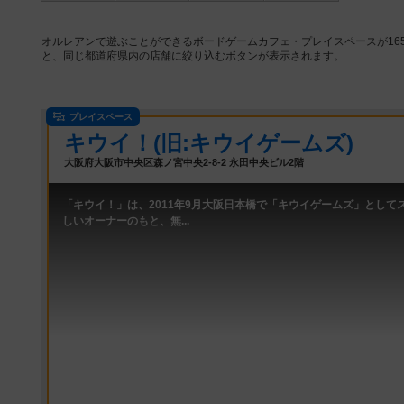
オルレアンで遊ぶことができるボードゲームカフェ・プレイスペースが16
と、同じ都道府県内の店舗に絞り込むボタンが表示されます。
プレイスペース
キウイ！(旧:キウイゲームズ)
大阪府大阪市中央区森ノ宮中央2-8-2 永田中央ビル2階
「キウイ！」は、2011年9月大阪日本橋で「キウイゲームズ」として
しいオーナーのもと、無...