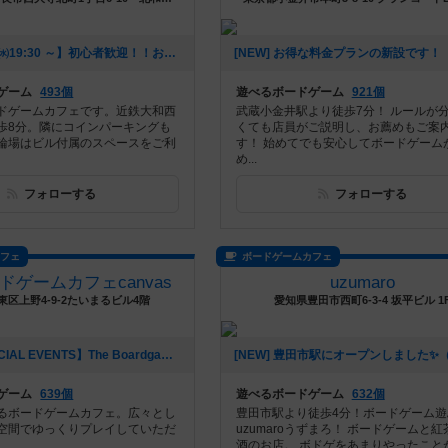
[NEW] 【8/26㈬19:30 ～】初心者歓迎！！おいでやす♪軽ゲー会（2026年07月29日 19時38分）
ゲーム
493個
遊べるボードゲーム
921個
ドゲームカフェです。近鉄大和西
武蔵小金井駅より徒歩7分！ ルールが
歩8分。隣にコインパーキングも
くても店員がご説明し、お薦めもご案
輪場はビル付属のスペースをご利
す！ 始めてでも安心してボードゲーム
め...
フォローする
フォローする
カフェ
ボードゲームカフェ
ドゲームカフェcanvas
uzumaro
区上野4-9-2たいまるビル4階
愛知県豊田市西町6-3-4 坂平ビル 1
[NEW] 【SPECIAL EVENTS】The Boardgame Partyレポート｜canvas Girl's Day｜2026/7/24（2026年07月25日 22時12分）
ゲーム
639個
遊べるボードゲーム
632個
るボードゲームカフェ。広々とし
豊田市駅より徒歩4分！ボードゲーム遊
空間でゆっくりプレイしていただ
uzumaroうずまろ！ ボードゲームと
酒のお店。 ボドゲをあまりやったことがな