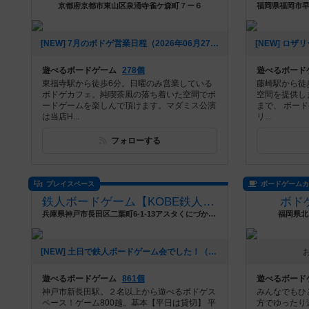
京都府京都市東山区泉涌寺雀ケ森町７ー６
[NEW] 7月のボドゲ営業日程（2026年06月27日 15時15分）
遊べるボードゲーム
278個
遊べるボード
東福寺駅から徒歩6分。日曜のみ営業している
藤崎駅から徒
ボドゲカフェ。純喫茶風の落ち着いた空間でボ
空間を提供し
ードゲームを楽しんで頂けます。マダミス公演
まで、 ボー
は当店H...
リ...
フォローする
プレイスペース
ボードゲーム
鉄人ボードゲーム【KOBE鉄人三国志ギャラリー】
ボド
兵庫県神戸市長田区二葉町6-1-13アスタくにづか6番館東棟1階
福岡県北
[NEW] 土日で鉄人ボードゲーム会でした！（2026年04月07日 21時31分）
遊べるボードゲーム
861個
遊べるボード
神戸市新長田駅。２名以上から遊べるボドゲス
みんなでもひ
ペース！ゲーム800越。基本【平日は貸切】 平
方でゆったり