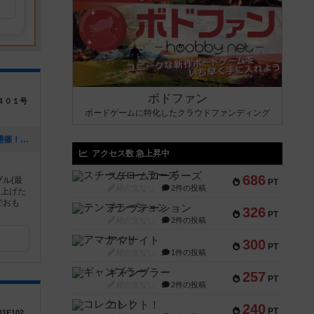
ボドファン
４０１号
ボードゲームに特化したクラウドファンディング
[NEW] 福岡・博多でボードゲーム婚活開催！8月29日㈰（2026年08月05日 16時55分）
アクセス数 急上昇中
スチームローラーズ
686
ル(最
PT
紹介文なし
2件の投稿
り上げた
でおも
テンプテーション
326
PT
紹介文なし
2件の投稿
アマナイト
300
PT
紹介文なし
1件の投稿
ギャンブラー
257
PT
紹介文なし
2件の投稿
コレクト！
240
PT
1F102