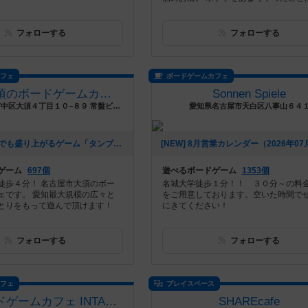
フォローする
フォローする
カフェ
ボードゲームカフェ
名古屋大須のボードゲームカフェ Board Game's
Sonnen Spiele
愛知県名古屋市中区大須４丁目１０−８９ 常盤ビル３階
愛知県名古屋市天白区八事山６４
[NEW] 初心者でも盛り上がるゲーム「タンブリンダイス」（2026年07月17日 14時05分）
ゲーム
697個
遊べるボードゲーム
1353個
徒歩４分！ 名古屋市大須のボー
名城大学徒歩１分！！ ３０分～の料
ェです。 愛知最大規模の広々と
をご用意しております。空いた時間で
とりをもって遊んで頂けます！
にきてください！
フォローする
フォローする
カフェ
プレイスペース
福岡ボードゲームカフェ INTALES Cafe
SHAREcafe