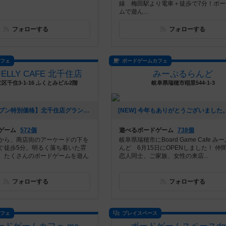
線 梅田駅より電車＋徒歩で7分！ボー
ムで遊ん...
フォローする
フォローする
カフェ
ボードゲームカフェ
 JELLY CAFE 北千住店
みーぷるらんど
区千住3-1-16 ふくとみビル2階
岐阜県瑞穂市稲里544-1-3
[NEW] 【オープン特別価格】北千住店グランドオープンとキャンペーンのご案内（2026年01月09日 14時39分）
ゲーム
572個
遊べるボードゲーム
738個
から、商店街のアーケードの下を
岐阜県瑞穂市にBoard Game Cafe み
ぐ徒歩5分。明るく落ち着いた雰
んど 6月15日にOPENしました！ 仲
、たくさんのボードゲームを遊ん
恋人同士、ご家族、女性の来店...
フォローする
フォローする
カフェ
プレイスペース