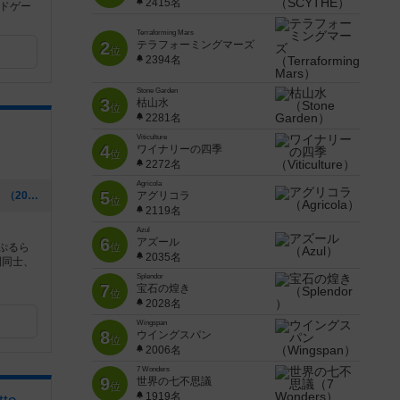
2415名
ドゲー
Terraforming Mars
2
テラフォーミングマーズ
位
2394名
Stone Garden
3
枯山水
位
2281名
Viticulture
4
ワイナリーの四季
位
2272名
Agricola
5
[NEW] 今年もありがとうございました。（2025年12月30日 23時47分）
アグリコラ
位
2119名
Azul
6
アズール
ーぷるら
位
2035名
間同士、
Splendor
7
宝石の煌き
位
2028名
Wingspan
8
ウイングスパン
位
2006名
7 Wonders
9
世界の七不思議
位
1919名