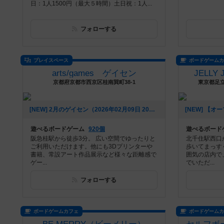
日：1人1500円（最大５時間）土日祝：1人...
フォローする
プレイスペース
ボードゲーム
arts/games ゲイセン
JELLY
京都府京都市西京区桂南巽町38-1
東京都足立
[NEW] 2月のゲイセン（2026年02月09日 20時36分）
遊べるボードゲーム
920個
遊べるボード
阪急桂駅から徒歩3分。 広い空間でゆったりと
北千住駅西口
ご利用いただけます。他にも3Dプリンターや
歩いてまっす
書籍、常設アート作品展示など様々な距離感で
囲気の店内で
ゲー...
でいただ...
フォローする
ボードゲームカフェ
ボードゲーム