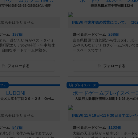
セルフボードゲームカフェ meeebo
ボードゲームスペースdot
中区栄5-26-36 GS栄2ビル 6階
奈良県橿原市中曽司町132-6
お知らせはありません
ゲーム
197個
遊べるボードゲーム
268個
でも、遊びたい時がベストタイミ
奈良県橿原市真菅駅から徒歩6分。ボー
場町駅エリアの24時間・年中無休
ムやTCGなどアナログゲームがおいて
で、自由なボードゲーム体験を。
ースペースです！
フォローする
フォローする
カフェ
プレイスペース
LUDONI
熊本県熊本市中央区大江６丁目２９－２８ Owl大江１０２
大阪府大阪市阿倍野区旭町1-1-26 あべの
お知らせはありません
ゲーム
547個
遊べるボードゲーム
1103個
徒歩5分！名作から新作まで500
大阪の天王寺駅から徒歩5分！ ボード