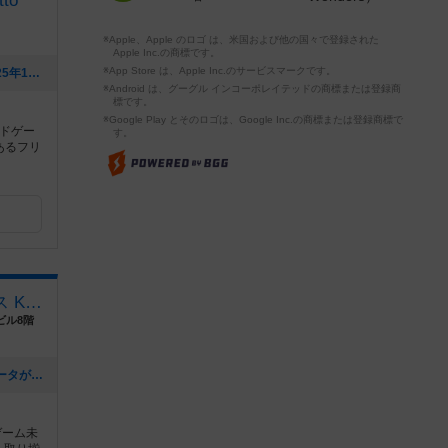
to
※Apple、Apple のロゴ は、米国および他の国々で登録された
Apple Inc.の商標です。
※App Store は、Apple Inc.のサービスマークです。
[NEW] 年末年始の営業について。（2025年12月17日 11時22分）
※Android は、グーグル インコーポレイテッドの商標または登録商
標です。
※Google Play とそのロゴは、Google Inc.の商標または登録商標で
ドゲー
す。
あるフリ
ボードゲームプレイスペース Kinked Tail
ビル8階
[NEW] 11月19日~11月30日までエレベータが使えなくなります。（2025年10月20日 16時13分）
ゲーム未