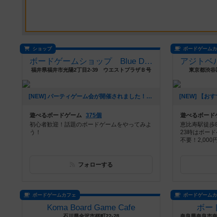
ショップ
ボードゲーム
ボードゲームショップ Blue Dice
福井県福井市光陽2丁目2-39 ウエストプラザＢ号
東京都渋谷区
[NEW] パーティゲーム会が開催されました！（2026年08月06日 20時08分）
遊べるボードゲーム
375個
遊べるボード
初心者歓迎！話題のボードゲームをやってみよ
恵比寿駅徒歩8
う！
23時はボー
不要！2,00
フォローする
ボードゲームカフェ
ボードゲーム
Koma Board Game Cafe
ボー
石川県金沢市桜町22-28