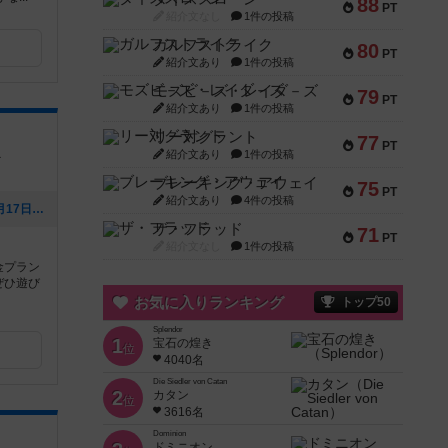
88
PT
紹介文なし
1件の投稿
ガルフストライク
80
PT
紹介文あり
1件の投稿
モズビ－ズ・レイダ－ズ
79
PT
紹介文あり
1件の投稿
リー対グラント
77
PT
１
紹介文あり
1件の投稿
ブレーキング・アウェイ
75
PT
紹介文あり
4件の投稿
[NEW] 8月営業カレンダー（2026年07月17日 13時19分）
ザ・フラッド
71
PT
紹介文なし
1件の投稿
金プラン
ぜひ遊び
お気に入りランキング
トップ50
Splendor
1
宝石の煌き
位
4040名
Die Siedler von Catan
2
カタン
位
3616名
Dominion
ドミニオン