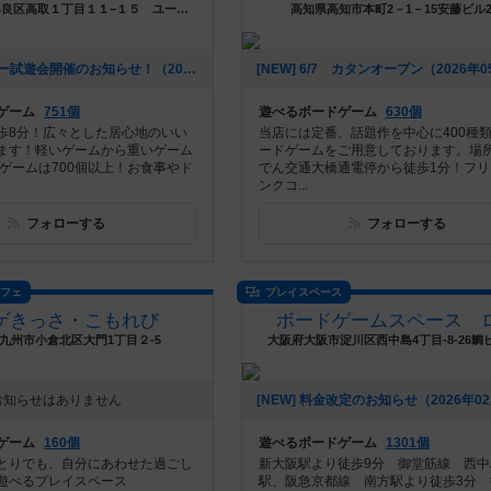
福岡県福岡市早良区高取１丁目１１−１５ ユーテラス高取
高知県高知市本町2－1－15安藤ビル
[NEW] ロザリー試遊会開催のお知らせ！（2026年06月23日 05時02分）
ゲーム
751個
遊べるボードゲーム
630個
歩8分！広々とした居心地のいい
当店には定番、話題作を中心に400種
ます！軽いゲームから重いゲーム
ードゲームをご用意しております。場
ドゲームは700個以上！お食事やド
でん交通大橋通電停から徒歩1分！フリ
ンクコ...
フォローする
フォローする
カフェ
プレイスペース
ゲきっさ・こもれび
ボードゲームスペース 
九州市小倉北区大門1丁目２-5
大阪府大阪市淀川区西中島4丁目-8-26鯛ビ
お知らせはありません
ゲーム
160個
遊べるボードゲーム
1301個
とりでも、自分にあわせた過ごし
新大阪駅より徒歩9分 御堂筋線 西中
遊べるプレイスペース
駅、阪急京都線 南方駅より徒歩3分 