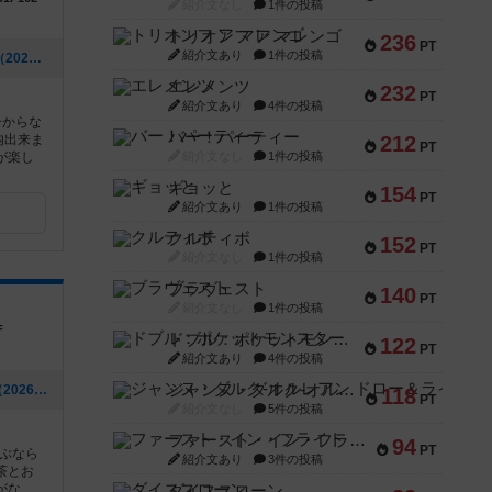
紹介文なし
1件の投稿
トリオンフ ア マレンゴ
236
PT
紹介文あり
1件の投稿
[NEW] お得な料金プランの新設です！（2026年07月28日 14時15分）
エレメンツ
232
PT
紹介文あり
4件の投稿
分からな
バー！パーティー
内出来ま
212
PT
が楽し
紹介文なし
1件の投稿
ギョッと
154
PT
紹介文あり
1件の投稿
クルティボ
152
PT
紹介文なし
1件の投稿
ブラヴェスト
140
PT
紹介文なし
1件の投稿
F
ドブル：ポケットモンスター
122
PT
紹介文あり
4件の投稿
ジャンヌ・ダルク-オルレアン ドロー＆ライト
[NEW] 豊田市駅にオープンしました✨（2026年07月24日 13時44分）
118
PT
紹介文なし
5件の投稿
ファースト・イン・フライト
94
PT
ぶなら
紹介文あり
3件の投稿
紅茶とお
...
ダイススローン