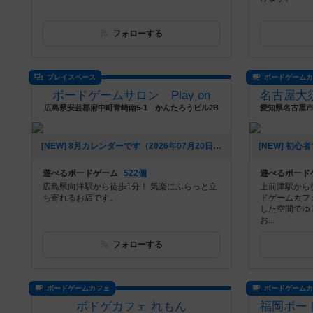
フォローする
プレイスペース
ボードゲーム
ボードゲームサロン Play on
広島県安芸郡府中町青崎南5-1 かんたろうビル2B
[NEW] 8月カレンダーです（2026年07月20日 21時16分）
遊べるボードゲーム
522個
遊べるボード
広島県向洋駅から徒歩1分！ 気楽にふらっと立
上前津駅から
ち寄れるお店です。
ドゲームカフ
した空間でゆ
お...
フォローする
ボードゲームカフェ
ボードゲーム
ボドゲカフェ れもん