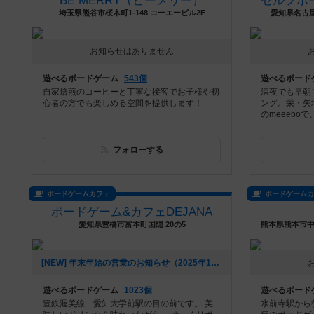
BE MERRY（ビーメリー）
埼玉県熊谷市桜木町1-148 コーエービル2F
愛知県名古屋市
お知らせはありません
遊べるボードゲーム
543個
遊べるボード
自家焙煎のコーヒーと丁寧な接客でお子様や初
深夜でも早朝
心者の方でも楽しめる空間を提供します！
ング。栄・矢
のmeeebo
フォローする
ボードゲームカフェ
ボードゲーム
ボードゲーム&カフェDEJANA
愛知県豊橋市富本町国隠 20の5
[NEW] 年末年始の営業のお知らせ（2025年12月06日 14時31分）
遊べるボードゲーム
1023個
遊べるボード
豊鉄渥美線 愛知大学前駅の目の前です。 美
水前寺駅から