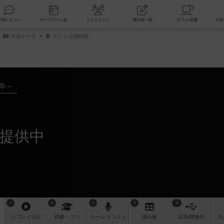
索
新着レビュー
ボードゲーム会
コミュニティ
掲示板一覧
作品データ
カフェ/店舗情報
4年～
が提供中
1
4
2
6
11
リプレイ
日記
戦略
・コツ
ルール
/インスト
掲示板
拡張/関連
作
次