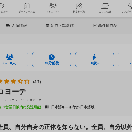
新着レビュー
ボードゲーム会
コミュニティ
掲示板一覧
カフェ
入荷情報
新作
・準新作
高評価
作品
2～10人
30分前後
10歳～
（3.7）
コヨーテ
メーカー：ニューゲームズオーダー
1営業日以内に発送可能
日本語ルール付き/日本語版
全員、自分自身の正体を知らない。全員、自分以