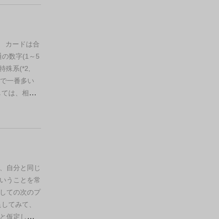
。
カードは合
の数字(1～5
特殊系(*2,
%で一番多い
しては、相手
きて大きめの
ような。レア
のが一番もっ
ておいたほう
事。
合計値ち
相手が数字を
、自分と同じ
手が4って言
いうことを常
れば、相手に
しての次のプ
るので。
た
足してみて、
相手が3とコ
と仮定しても