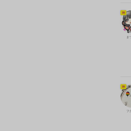
神
ま
神
フ