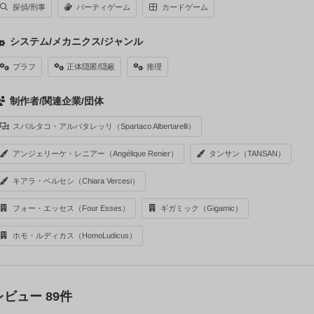
探偵/刑事
パーティゲーム
カードゲーム
システム/メカニクス/ジャンル
ブラフ
正体隠匿/隠蔽
推理
制作者/関連企業/団体
スパルタコ・アルバタレッリ（Spartaco Albertarelli）
アンジェリーケ・レニアー（Angélique Renier）
タンサン（TANSAN）
キアラ・ベルセシ（Chiara Vercesi）
フォー・エッセス（Four Esses）
ギガミック（Gigamic）
ホモ・ルディカス（HomoLudicus）
レビュー 89件