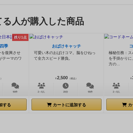
形が0の場合はゲームから脱落します。
人形の処理が完了し
だったんだな」と。
つまり、自分のカードが妙に高い、もし
したカードを回収し、捨て札にします。
残っている山札から
ではないと判断ができます。全員が場馴れしているプレイヤ
つ配り、次のラウンドを開始します。
山札が足りない場合
り、ヒントは転がっているものです。
自分の手札が見えてい
てる人が購入した商品
混ぜ、よく切ってから配ります。
■終了
コヨーテに食べられ
同じです。
しかし、他の人の表情や視線を追うことで、ある
残っていた人が勝者です！
読むことができます。上記した情報はほんの一部ですが、意
残り1点
いかがでしょうか。ちょっとした意識の違いで、勝率は上が
四季
おばけキャッチ
ーを復興させ
可愛い木のおばけコマ。脳をひねっ
極秘任務：ス
がテーマのワ
て全力スピード勝負。
を手掛かりに
方の...
2,500
込）
¥
（税込）
¥
90件
2～8人
20分
95件
2～8人
加する
カートに追加する
カ