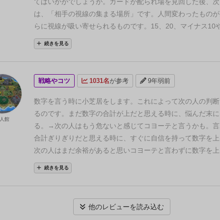
分以外のプレイヤー全員に見えるように持ってください。
てはいかがでしょうか。
カードが配られ場を見回した後、次
テの鳴き真似をして、一番上手だったプレイヤーからゲーム
は、「相手の視線の集まる場所」です。
人間変わったものが
プレイ
初めのプレイヤーは自分以外のプレイヤーのカードを
らに視線が吸い寄せられるものです。15、20、マイナス10
場に少なくとも何匹コヨーテがいるか宣言してください。
宣
等、それが自分の目に映る場所にあるならそう気にすること
続きを見る
整数に限ります。(マイナスや小数点は宣言できません。）
ん。
しかし、それが自分に向けられる視線であれば、当然注
ーは以下2つのうちどちらかのアクションを行ってください
ります。
場の数字を計算した後、１人目の宣言する数字を聞
イヤーより大きい数字を宣言する。
場にはもっとたくさんの
計算した数字より明らかに高目の数字であればプラス側、低
戦略やコツ
1031名
が参考
9年弱前
ると思った場合、前の人より大きな数字を宣言してください
ス側に大きい(MAX0含む)と予測が立ちます。
また、複数人
言できる数字は正の整数のみです。
2.コヨーテ！
前のプレイ
特殊カードが場に出ると、半笑いをしたり笑い出したりする
数字を言う時に小芝居をします。
これによって次の人の判断
た数字が場のコヨーテの数を超えていると思ったら「コヨー
ヤーもいるでしょう。
わたしもその口です。
そういった反応
るのです。
まだ数字の合計が上だと思える時に、悩んだ末に
人館
よく宣言してください。
誰かがコヨーテを宣言するまで時
し、かつ自分の視線からは１～２枚しかその手のカードが見
る。
→次の人はもう危ないと感じてコヨーテと言うかも。
言
ムは進行していきます。
コヨーテが宣言されたら全員カード
き。これも、自分が何かしらの特殊カードを持っていると仮
合計ぎりぎりだと思える時に、すぐに自信を持って数字を上
ヨーテが何匹いるのか数を数えます。
計算は1.基本カード(
いでしょう。
逆に、場に特になにもなく、誰の視線も自分に
次の人はまだ余裕があると思いコヨーテと言わずに数字を上
合算。2.特殊カードの処理の順番に行います。
カードの計
いにもかかわらず、数字を跳ね上げるプレイヤーもいます。
分が最初に数字を言う場合、半笑いで１と言う。
→次の人は
続きを見る
ら、コヨーテの直前の数字の宣言が超えているか確認します
宣言したプレイヤーではなく、手番でないプレイヤーを観察
スの数字で合計がマイナスと思いコヨーテと言うかも。
あく
いない場合
コヨーテを宣言した人の負けです。身代わり人形
「え？」と微妙に表情が変わったり、他人のカードをチラリ
を高めるだけですが、何もしないよりはよいですよ。
す。
身代わり人形が0の場合はゲームから脱落します。
2.
する人が１人はいるはずです。
そういう反応がある時はこう
他のレビューを読み込む
数字を宣言した人の負けです。身代わり人形を一つ失います
す。
「ああ、あの人から見えている範囲でも、その数字が出