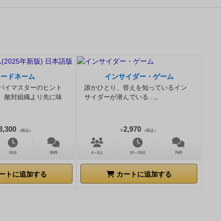
たら、今使用
くは低いわけ
全員に1枚ず
ーでもない限
は、捨て札を
ないのは全員
ず、最後まで
程度の傾向は
識してみては
るものです。
コードネーム
インサイダー・ゲーム
パイマスターのヒント
誰かひとり、答えを知っているイン
、敵対組織より先に味
サイダーが潜んでいる…。
3,300
2,970
（税込）
¥
（税込）
15分
80件
4～8人
10～15分
76件
ートに追加する
カートに追加する