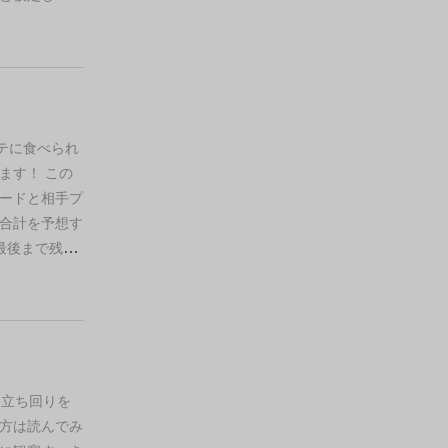
ルしないほう
定するといい
ターンをいく
そのプレイヤ
れば、勝率は
が言った数字
ります。
無難
コヨーテ宣言
とかMAX➡0
テに食べられ
で自然と勝ち
ます！
この
いて、それで
ードと相手プ
よいです。
合計を予想す
勝負になった
最後まで残っ
通の数字）だ
枚配ります。
いき、こちら
分の前に置い
用しない（と
。
コヨーテの
がちまちま数
られてしまい
配もなけれ
ずつ配りま
いいです。ぴ
てくださ
な立ち回りを
け、表面が自
方は読んでみ