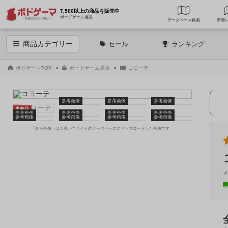
7,500以上の商品を販売中
ボードゲーム通販
データベース
検索
商品
カテゴリー
セール
ランキング
ボドゲーマTOP
ボードゲーム通販
コヨーテ
参考画像
参考画像
参考画像
当商品
参考画像
参考画像
参考画像
参考画像
参考画像
参考画像
参考画像
参考画像
「参考画像」は会員が当サイトのデータベースにアップロードした画像です。