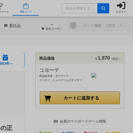
ログイン
/店舗
人気ボードゲーム
通販ストア
─
委託品
0
カート確認・ご注文
割引
クーポン
1,870
商品価格
¥
（税込）
2003年～
コヨーテ
商品販売者：ボドゲーマ
メーカー：ニューゲームズオーダー
カートに追加する
会員のマイボードゲーム情報
外の正