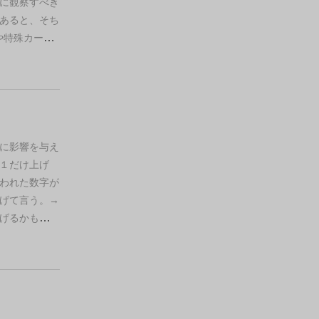
順番にコヨー
に観察すべき
開始です！
■
あると、そち
確認し、この
や特殊カード
言は0以上の
はありませ
次のプレイヤ
意が必要にな
。
1.前のプレ
きましょう。
コヨーテがい
ければマイナ
。
もちろん宣
大きい数字や
ヤーの宣言し
愉快なプレイ
に影響を与え
テ！」と元気
を回りが示
１だけ上げ
計回りにゲー
えなかったと
われた数字が
をおろし、コ
定した方が良
げて言う。
→
数字カード)の
集まっていな
げるかも。
自
算が終了した
そういう時は
自分がマイナ
。
1.超えて
しましょう。
までも可能性
を一つ失いま
と見回したり
超えている場合
解釈できま
。
身代わり人
るのは不自然