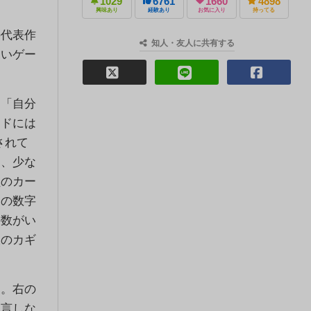
1029
6761
1660
4898
興味あり
経験あり
お気に入り
持ってる
代表作
知人・友人に共有する
鋭いゲー
「自分
ードには
されて
は、少な
員のカー
ーの数字
の数がい
大のカギ
。右の
宣言しな