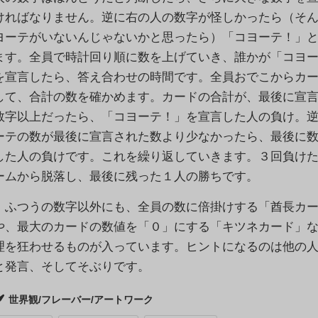
ければなりません。逆に右の人の数字が怪しかったら（そ
ヨーテがいないんじゃないかと思ったら）「コヨーテ！」
ます。全員で時計回り順に数を上げていき、誰かが「コヨ
を宣言したら、答え合わせの時間です。全員おでこからカ
して、合計の数を確かめます。カードの合計が、最後に宣
数字以上だったら、「コヨーテ！」を宣言した人の負け。
ーテの数が最後に宣言された数より少なかったら、最後に
した人の負けです。これを繰り返していきます。３回負け
ームから脱落し、最後に残った１人の勝ちです。
ふつうの数字以外にも、全員の数に倍掛けする「酋長カー
や、最大のカードの数値を「０」にする「キツネカード」
理を狂わせるものが入っています。ヒントになるのは他の
と発言、そしてそぶりです。
世界観/フレーバー/アートワーク