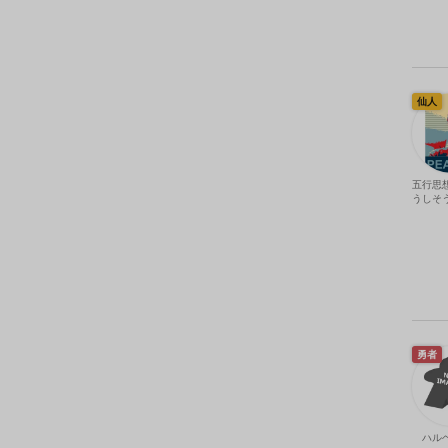
仙人
五行思
うしそ
勇者
ハル