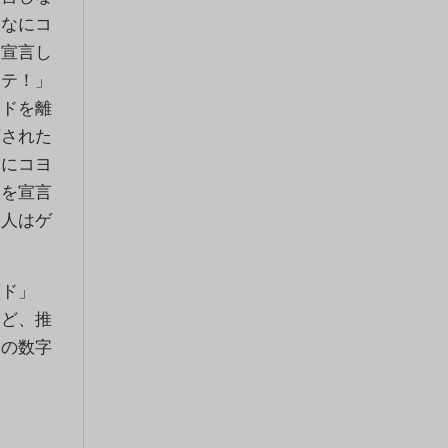
んなにコ
と宣言し
ーテ！」
ードを離
言された
逆にコヨ
数を宣言
た人はゲ
ド」
など、推
人の数字