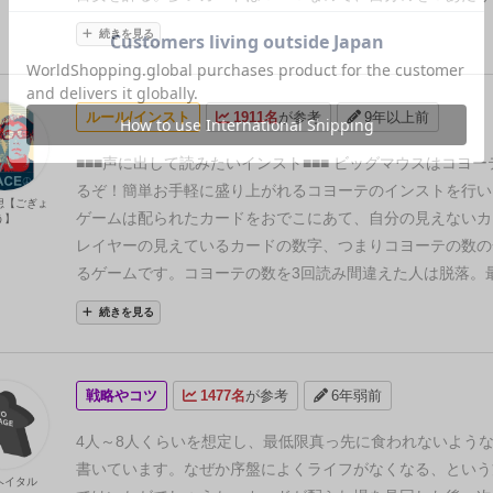
ールした場合、自分のカードは1以外になるので、4はコー
いいです。そして、同じように考えるプレイヤーもいると想
続きを見る
がよい。ぴったりの値になりえないので。
そういう勝ちパ
です。つまり、他のプレイヤーが数字を言ったとき、自分と
つか持っておいて、ある程度の確率計算ができて経験を詰め
ーを除いた全員の数字を合計して、そこからそのプレイヤー
あがってくるかなあと。
との差を比べると、自分の数字がぴったり分かる場合もあ
ルール/インスト
1911名
が参考
9年以上前
なのは数字を1だけ増やして言うこと（面白くないけど）。
はよっぽど自信のあるときに限ります。
プレイヤーの中に20
■■■声に出して読みたいインスト■■■
ビッグマウスはコヨー
とかの特殊カードがいれば、そのプレイヤーが不利になるの
るぞ！
簡単お手軽に盛り上がれるコヨーテのインストを行い
想【ごぎょ
やすい。逆に、言われる数字が自分の予想より遥かに違って
ゲームは配られたカードをおでこにあて、自分の見えないカ
う】
も普通に進行していれば、自分が特殊なカードだと思っても
レイヤーの見えているカードの数字、つまりコヨーテの数の
すでに場に出たカードをある程度覚えておくのも手。
２人
るゲームです。
コヨーテの数を3回読み間違えた人は脱落。
場合、最悪なのは自分が１０以上の高数字（かつ、相手が普
ていた人が勝者です！
■準備
初めにライフカードを一人に1
続きを見る
った場合。相手は迷う振りをしてちょっとずつ数字を上げて
配られたカードは2体の人形が書かれている面を上にし、自
のコヨーテを誘って勝ちに来る。
この場合はハッタリも通
てください。
この人形はあなたの身代わりになってくれます
いうか、このゲームは意外とハッタリも使いにくい）。相手
数を間違えてしまった時、あなたの代わりにコヨーテに食べ
戦略やコツ
1477名
が参考
6年弱前
字を上げていって、８くらいまで行ってもコヨーテを言う気
ます。
次にナンバーカードを裏のままよく混ぜ、全員に1枚
ば、自分が10か15か20とふんで、相手の数を足して言えば
す。
残ったカードは裏向きのまま山にして、場の中央に置い
4人～8人くらいを想定し、最低限真っ先に食われないよう
ったりの数を言うのがベスト。
い。
プレイヤーは配られたカードの裏面をおでこにくっつ
書いています。なぜか序盤によくライフがなくなる、という
ヘイタル