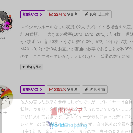
戦略やコツ
2274名
が参考
10年以上前
スペシャルルールなしの状態で2人でプレイする場合を想定
計34種類。
・大きめの数字(10*3, 15*2, 20*1)：計4枚
・普通
つなが
が4枚ずつ)：計20枚
・小さい数字(0*4, -5*2, -10)：計7枚
・
MAX→0, ?)：計3枚
お互いが普通の数字であることが約35
ので、ここで勝っていかないといけない。
普通の数字に関
が変わったことをしてきたときや、残り枚数が少なくなって
続きを見る
数字が出る確率があがってきたときに考慮するくらいでいい
パターンを気にしすぎて普通の数字同士だったときに負ける
たいないので、20をひいたらその回は負けてもよいと思っ
戦略やコツ
2199名
が参考
約10年前
がいいように思う。
合計値ちょうどをコールすることが大
ょうどであれば、相手がコヨーテと言ってきたら自分勝ち、
他人の言った数字を参考にしがちですが、プレイヤーは全員
あげてきてもコヨーテと言えて自分勝ち。
たとえば最初、相
状態、つまり、合計数なんか全然見当もついていない……と
クハナ
ってきたとき、自分の数字が3である可能性が高い。
3であ
に頭に入れておきます。プレイヤーが最初に言った数字に対
とっては自分のカードが普通の数字であれば必ずいる数にな
レイヤーの反応を見たり。
とりあえず、自分以外の全員を
とえば途中ですでに1がなくなった場合、相手のカードが3で
目安を計る。多いカードは０～５なので、自分のを３あたり