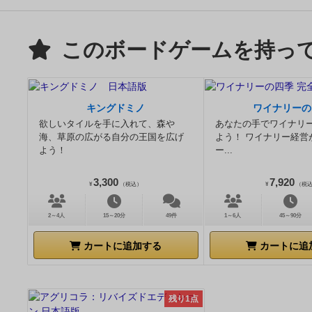
このボードゲームを持っ
キングドミノ
ワイナリーの
欲しいタイルを手に入れて、森や
あなたの手でワイナリ
海、草原の広がる自分の王国を広げ
よう！ ワイナリー経営
よう！
ー...
3,300
7,920
¥
（税込）
¥
（税
2～4人
15～20分
49件
1～6人
45～90分
カートに追加する
カートに追
残り1点