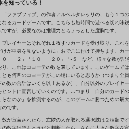
体を知っている！
「ファブフィブ」の作者アルベルタレッリの、もう１つの
となるカードゲームです。こちらも短時間で遊べる切れ味
ムですが、必要なのは推理力とちょっとした度胸です。
プレイヤーはそれぞれ１枚ずつカードを受け取り、これを
だけが中身を見ないように」おでこに付けて持ちます。カ
「０」「２」「１０」「２０」「-５」など、様々な数が記
おり、これはコヨーテの数を表しています。このゲームで
くとも何匹のコヨーテがこの場にいると思うか（つまり全
ドの数の合計はいくら以上あるか）、自分以外のプレイヤ
をヒントに宣言していくのです。…つまり「自分のカード
くらなのか」を推測するのが、このゲームに勝つための最
なのです。
数が宣言されたら、左隣の人が取れる選択肢は２種類です
人の数字はほんとうだと判断したら、さらに大きな数字を