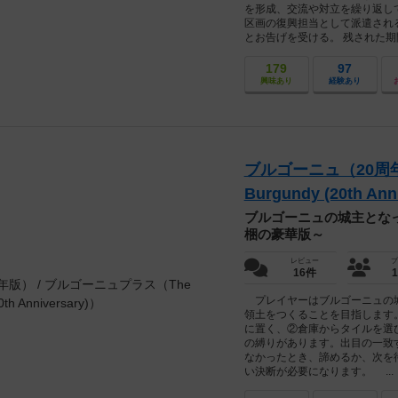
を形成、交流や対立を繰り返し
区画の復興担当として派遣され
とお告げを受ける。 残された期
179
97
興味あり
経験あり
ブルゴーニュ（20周年版
Burgundy (20th Ann
ブルゴーニュの城主とな
梱の豪華版～
レビュー
プ
16件
プレイヤーはブルゴーニュの城
領土をつくることを目指します
に置く、②倉庫からタイルを選
の縛りがあります。出目の一致
なかったとき、諦めるか、次を
い決断が必要になります。 ...