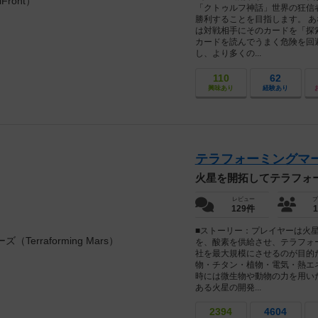
「クトゥルフ神話」世界の狂信
勝利することを目指します。 
は対戦相手にそのカードを「探
カードを読んでうまく危険を回
し、より多くの...
110
62
興味あり
経験あり
テラフォーミングマーズ（T
火星を開拓してテラフォ
レビュー
プ
129件
■ストーリー：プレイヤーは火
を、酸素を供給させ、テラフォ
社を最大規模にさせるのが目的
物・チタン・植物・電気・熱エ
時には微生物や動物の力を用い
ある火星の開発...
2394
4604