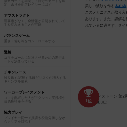
複数カードを確認して自分のカードを選
定、余りを他プレイヤーに回す
美しい波紋を作る
枯山水
このメカニクスが取り入
アブストラクト
あります。また、誤解を
運要素がなく、全情報が公開されていて
手を読みきることが可能
れているに過ぎず、タイ
バランスゲーム
重さ・偏り等をコントロールする
迷路
コマをゴールに到達させるための進行ル
ートが決まっている
チキンレース
繰り返す/継続するほどリスクが増大する
ギャンブル要素
ワーカープレイスメント
コマを配置した人がアクション実行権や
1位
資源獲得権を得る
協力プレイ
プレイヤー同士で援護や役割分担しなが
らクリアを目指す