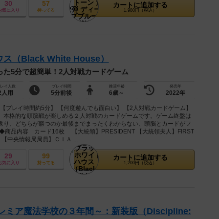
30
57
カートに追加する
お気に入り
持ってる
1,980円（税込）
lack White House）
った5分で超簡単！2人対戦カードゲーム
レイ人数
プレイ時間
推奨年齢
発売年
2人用
5分前後
6歳～
2022年
 【プレイ時間約5分】 【何度遊んでも面白い】 【2人対戦カードゲーム】
、本格的な頭脳戦が楽しめる２人対戦のカードゲームです。ゲーム終盤は
返り、どちらが勝つのか最後までまったくわからない、頭脳とカードがフ
商品内容 カード16枚 【大統領】PRESIDENT 【大統領夫人】FIRST
E 【中央情報局局員】ＣＩＡ ...
29
99
カートに追加する
お気に入り
持ってる
1,200円（税込）
ミア魔法学校の３年間～：新装版（Discipline: