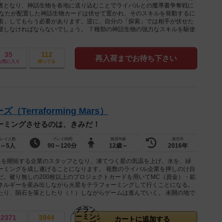
者となり、神話生物を各地に送り込むことでライバルとの魔導書争奪戦に
あなたが配置した神話生物カードは伏せて置かれ、そのスキルを発動するに
索」してもらう必要があります。逆に、自分の「探索」では相手が伏せた
避しなければならないでしょう。 ７種類の神話生物の強力なスキルを駆使
35
112
再入荷までお待ち下さい
お気に入り
持ってる
erraforming Mars）
ーミングさせるのは、きみだ！
レイ人数
プレイ時間
推奨年齢
発売年
1～5人
90～120分
12歳～
2016年
星を開拓する企業のスタッフとなり、凍てつく星の気温を上げ、水を、緑
ーミングを成し遂げることになります。 複数のライバル企業を押しのけ自
だ。被り無しの200枚以上のプロジェクトカードを用いてMC（資金）・鉱
ネルギーを産み出しながら火星をテラフォーミングして行くことになる。
たり、隕石を落としたり（！）しながらゲームは進んでいく。 未開の地で
2371
3944
カートに追加する