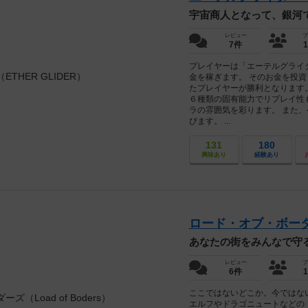
宇宙商人となって、銀河
レビュー
プ
7件
プレイヤーは「エーテルグライ
金を稼ぎます。 そのお金を投
たプレイヤーが勝利となります
６種類の固有能力でリプレイ性
ラの雰囲気を彩ります。 また
びます。 ...
131
180
興味あり
経験あり
ロード・オブ・ボーダーズ
あなたの街をみんなで守
レビュー
プ
6件
ここではないどこか。今ではな
エルフやドラゴニュートなどの