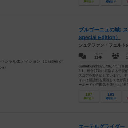
興味あり
経験あり
ブルゴーニュの城: スペシ
Special Edition）
シュテファン・フェルト
レビュー
プ
11件
Gamefoundで€5,736,
8.1、総合17位に君臨する伝
スコアを叩き出しています。 
イルは視認性を重視して色が変
ーボードや雰囲気を盛り上げるフ
187
163
興味あり
経験あり
エーテルグライダー（ET