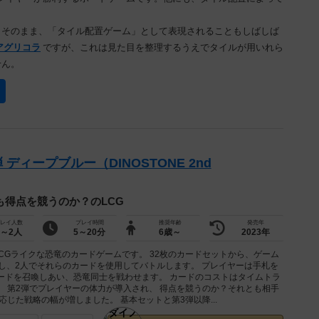
。そのまま、「タイル配置ゲーム」として表現されることもしばしば
アグリコラ
ですが、これは見た目を整理するうえでタイルが用いれら
せん。
ディープブルー（DINOSTONE 2nd
も得点を競うのか？のLCG
レイ人数
プレイ時間
推奨年齢
発売年
1～2人
5～20分
6歳～
2023年
CGライクな恐竜のカードゲームです。 32枚のカードセットから、ゲーム
し、2人でそれらのカードを使用してバトルします。 プレイヤーは手札を
ードを召喚しあい、恐竜同士を戦わせます。 カードのコストはタイムトラ
 第2弾でプレイヤーの体力が導入され、 得点を競うのか？それとも相手
応じた戦略の幅が増しました。 基本セットと第3弾以降...