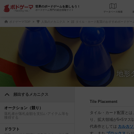
世界のボードゲームを楽しもう！
ボードゲーム専門の総合情報サイト
データベース
検
ボドゲーマTOP
人気のメカニクス
タイル・カード配置のおすすめボードゲー
地形
頻出するメカニクス
Tile Placement
オークション（競り）
タイル・カード配置とは
落札者が落札金額を支払いアイテム等を
獲得する
り、拡大領域が5×5マ
代表作としては
カルカソ
ドラフト
す。また
ブロックス
シ