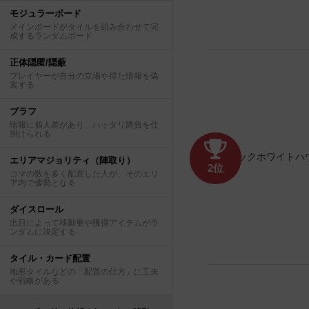
モジュラーボード
メインボードがタイルを組み合わせて完
成するランダムボード
正体隠匿/隠蔽
プレイヤーが自分の立場や得た情報を偽
装する
ブラフ
情報に個人差があり、ハッタリ勝負を仕
掛けられる
エリアマジョリティ（陣取り）
2位
コマの数を多く配置した人が、そのエリ
ア内で優勢となる
ダイスロール
出目によって移動量や獲得アイテムがラ
ンダムに決定する
タイル・カード配置
地形タイルなどの「配置の仕方」に工夫
や戦略がある