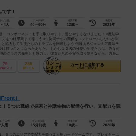
んです！
レイ人数
プレイ時間
推奨年齢
発売年
1～4人
40～60分
12歳～
2021年
！ コンポーネントも手に取りやすく、遊びやすくなりました！ ○魔法学
に力をつけ卒業まで導こう ○生徒同士の力関係をコントロールしないと学
生と協力して生徒たちのトラブルを回避しよう 伝統あるジェレミア魔法学
受け持つことになったあなた。 しかし１２名の可愛い生徒たちは、みな何
他のクラスの先生とも協力し、彼女たちの不安を取り除きながら、力を...
79
255
カートに追加する
お気に入り
持ってる
2,970円（税込）
ront）
よ！５つの戦線で探索と神話生物の配備を行い、支配力を競
レイ人数
プレイ時間
推奨年齢
発売年
2人用
15分前後
10歳～
2020年
は、５つのエリアで支配力を競う２人用カードゲームです。 プレイヤーは