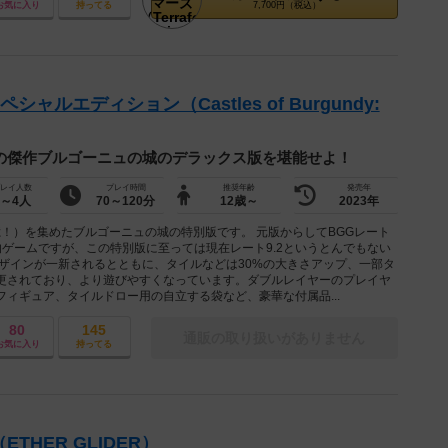
お気に入り
持ってる
7,700円（税込）
ャルエディション（Castles of Burgundy:
の傑作ブルゴーニュの城のデラックス版を堪能せよ！
レイ人数
プレイ時間
推奨年齢
発売年
1～4人
70～120分
12歳～
2023年
771（９億！）を集めたブルゴーニュの城の特別版です。 元版からしてBGGレート
説的ゲームですが、この特別版に至っては現在レート9.2というとんでもない
デザインが一新されるとともに、タイルなどは30%の大きさアップ、一部タ
更されており、より遊びやすくなっています。ダブルレイヤーのプレイヤ
ィギュア、タイルドロー用の自立する袋など、豪華な付属品...
80
145
通販の取り扱いがありません
お気に入り
持ってる
HER GLIDER）