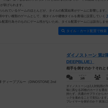
が挙げられます。
れられているゲームのほとんどが、タイルの配置結果がゲームに影響します
得やすい種類のゲームとして、畑タイルや建物タイルを農場に設置していく
ル配置行為そのものにゲーム性がないため、タイル配置ゲームには該当しま
タイル・カード配置で検索
ダイノストーン 第2弾 
DEEPBLUE）
相手を倒すのか？それと
レビュー
プ
3件
ダイノストーンは2人対戦用のT
毎に異なる20枚のカードを選出
持たず、共通のサプライからカ
ックを進めることで支払います。
プレイヤーを倒すのか？ 状況に