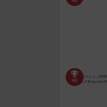
8位
9位