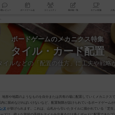
索
新着レビュー
ボードゲーム会
コミュニティ
掲示板一覧
ム
ボードゲームのメカニクス特集
タイル・カード配置
タイルなどの「配置の仕方」に工夫や戦略
、地形や地図のようなものを自分または共有の場に配置していくメカニクス
ス以内に留めなければいけないなど、配置制限が設けられているボードゲーム
ンヌ
が挙げられます。これは、山札から引いたタイルに描かれている「芝生
リーズは、様々な形状の手持ちタイルを出来るだけ多くボードに配置できたプ