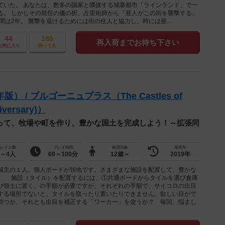
ていた。 あなたは、数多の国家と隣接する城塞都市「ラインランド」で一
る。 しかしその就任の儀の折、占星術師から「亜人がこの街を襲撃する」
間は2年。 襲撃を退けるためには街の住人と協力し、時には亜...
44
180
再入荷までお待ち下さい
お気に入り
持ってる
） / ブルゴーニュプラス（The Castles of
iversary)）
って、牧場や町を作り、豊かな国土を完成しよう！～拡張同
レイ人数
プレイ時間
推奨年齢
発売年
1～4人
60～100分
12歳～
2019年
主の１人。個人ボードが領地です。さまざまな施設を配置して、豊かな
。 施設（タイル）を配置するには、①共通ボードからタイルを選び倉庫
び領土に置く、の手順が必要ですが、それぞれの手順で、サイコロの出目
する場所でないと、タイルを取ったり置いたりできません。欲しい目がで
待つか、それとも出目を補正する「ワーカー」を使うか？ 毎回、悩まし