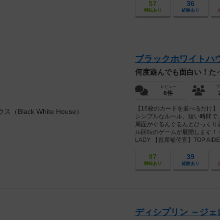
57
36
興味あり
経験あり
ブラックホワイトハウス（B
何度遊んでも面白い！た
レビュー
プ
6件
【16枚のカードを並べるだけ】
シンプルなルール、短い時間で
局面がぐるんぐるんとひっくり
ル回転のゲームが展開します！ ◆
LADY 【首席補佐官】TOP AID
97
39
興味あり
経験あり
ディシプリン ～ジェレ