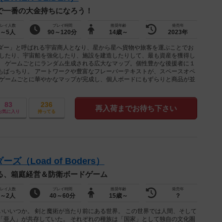
で一番の大金持ちになろう！
レイ人数
プレイ時間
推奨年齢
発売年
1～5人
90～120分
14歳～
2023年
ダー」と呼ばれる宇宙商人となり、星から星へ貨物や旅客を運ぶことでお
資したり、宇宙船を強化したり、施設を建造したりして、最も資産を獲得し
。 ゲームごとにランダム生成される広大なマップ。個性豊かな後援者に１
もばっちり。 アートワークや豊富なフレーバーテキストが、スペースオペ
、ゲームごとに華やかなマップが完成し、個人ボードにもずらりと商品が並
83
236
再入荷までお待ち下さい
お気に入り
持ってる
（Load of Boders）
る、箱庭経営＆防衛ボードゲーム
レイ人数
プレイ時間
推奨年齢
発売年
1～2人
40～60分
15歳～
？
いいいつか。 剣と魔術が当たり前にある世界。 この世界では人間、そして
「亜人」が共存していた。 それぞれの種族は「国家」として独自の文化圏