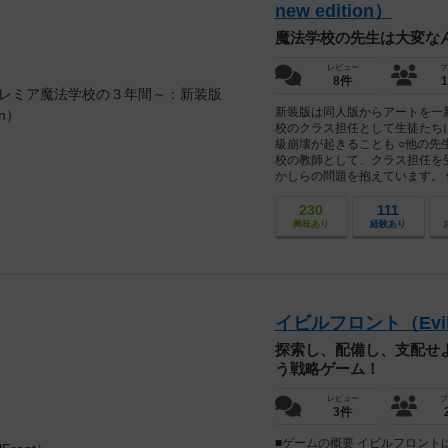
new edition）
魔法学校の先生は大変な
レビュー
プ
8件
新装版は同人版からアートを一新
校のクラス担任として生徒たち
級崩壊が起きることも ○他の先
校の教師として、クラス担任を
かしらの問題を抱えています。 
230
111
興味あり
経験あり
イビルフロント（EvilF
探索し、配備し、支配せ
う戦略ゲーム！
レビュー
プ
3件
■ゲームの概要 イビルフロント