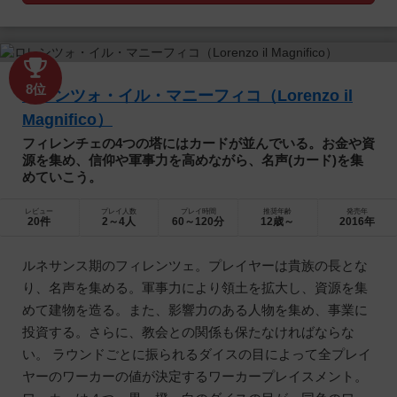
8位
ロレンツォ・イル・マニーフィコ（Lorenzo il
Magnifico）
フィレンチェの4つの塔にはカードが並んでいる。お金や資
源を集め、信仰や軍事力を高めながら、名声(カード)を集
めていこう。
レビュー
プレイ人数
プレイ時間
推奨年齢
発売年
20件
2～4人
60～120分
12歳～
2016年
ルネサンス期のフィレンツェ。プレイヤーは貴族の長とな
り、名声を集める。軍事力により領土を拡大し、資源を集
めて建物を造る。また、影響力のある人物を集め、事業に
投資する。さらに、教会との関係も保たなければならな
い。 ラウンドごとに振られるダイスの目によって全プレイ
ヤーのワーカーの値が決定するワーカープレイスメント。