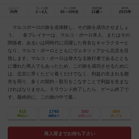
レビュー
プレイ人数
プレイ時間
推奨年齢
発売年
35件
2～4人
40～100分
12歳～
2015年
マルコポーロの旅を追体験し、その旅を成功させましょ
う。 各プレイヤーは、マルコ・ポーロ本人、またはその
関係者、あるいは同時代に活躍した有名なキャラクターと
なり、マルコ・ポーロとともにヴェネツィアから北京を目
指します。マルコ・ポーロは偉大なる旅行者であるととも
に優れた商人でもあったため、この旅を成功させるために
は、北京に早くたどり着くだけでなく、利益の生まれる都
市を周り、多くの契約・取引をこなすことで利益を生まな
ければなりません。５ラウンド終了したら、ゲーム終了で
す。最終的に、この旅の中で最...
915
1740
580
894
興味あり
経験あり
お気に入り
持ってる
再入荷までお待ち下さい