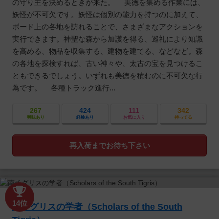
の守り主を決めるときが来た。 美徳を集める作業には、
妖怪が不可欠です。妖怪は個別の能力を持つのに加えて、
ボード上の各地を訪れることで、さまざまなアクションを
実行できます。神聖な森から加護を得る、巡礼により知識
を高める、物品を収集する、建物を建てる、などなど。森
の各地を探検すれば、古い神々や、太古の宝を見つけるこ
ともできるでしょう。いずれも美徳を積むのに不可欠な行
為です。 各種トラック進行...
267
424
111
342
興味あり
経験あり
お気に入り
持ってる
再入荷までお待ち下さい
14位
南チグリスの学者（Scholars of the South