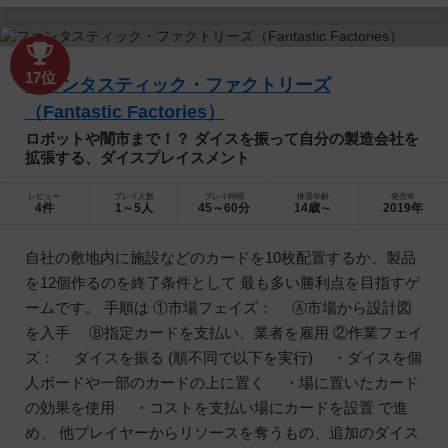
17位
ファンタスティック・ファクトリーズ
（Fantastic Factories）
ロボットや闇市まで！？ ダイスを振って自分の製造会社を
拡張する、ダイスプレイスメント
レビュー
プレイ人数
プレイ時間
推奨年齢
発売年
4件
1～5人
45～60分
14歳～
2019年
自社の敷地内に施設などのカードを10枚配置するか、製品
を12個作るのを終了条件として 最も多い勝利点を目指すゲ
ームです。 手順は ①市場フェイズ： Ⓐ市場から設計図
を入手 Ⓑ指定カードを支払い、業者を雇用 ②作業フェイ
ズ： ダイスを振る (順不同で以下を実行) ・ダイスを個
人ボードや一部のカードの上に置く ・場に置いたカード
の効果を使用 ・コストを支払い場にカードを設置 で進
め、 他プレイヤーからリソースを奪うもの、追加のダイス