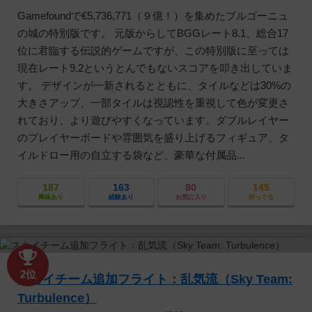
Gamefoundで€5,736,771（９億！）を集めたブルゴーニュ
の城の特別版です。 元版からしてBGGレート8.1、総合17
位に君臨する伝説的ゲームですが、この特別版に至っては
現在レート9.2というとんでもないスコアを叩き出していま
す。 デザインが一新されるとともに、タイルなどは30%の
大きさアップ、一部タイルは視認性を重視して色が変更さ
れており、より遊びやすくなっています。ダブルレイヤー
のプレイヤーボードや雰囲気を盛り上げるフィギュア、タ
イルドロー用の自立する袋など、豪華な付属品...
187
163
80
145
興味あり
経験あり
お気に入り
持ってる
2位
スカイチーム追加フライト：乱気流（Sky Team:
Turbulence）