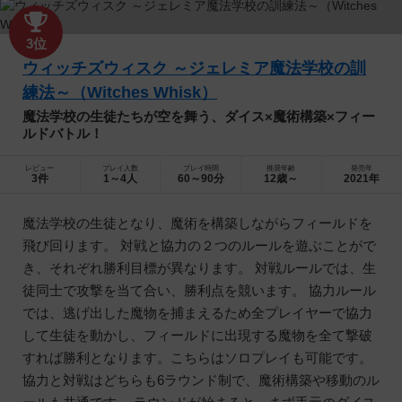
3位
ウィッチズウィスク ～ジェレミア魔法学校の訓
練法～（Witches Whisk）
魔法学校の生徒たちが空を舞う、ダイス×魔術構築×フィー
ルドバトル！
レビュー
プレイ人数
プレイ時間
推奨年齢
発売年
3件
1～4人
60～90分
12歳～
2021年
魔法学校の生徒となり、魔術を構築しながらフィールドを
飛び回ります。 対戦と協力の２つのルールを遊ぶことがで
き、それぞれ勝利目標が異なります。 対戦ルールでは、生
徒同士で攻撃を当て合い、勝利点を競います。 協力ルール
では、逃げ出した魔物を捕まえるため全プレイヤーで協力
して生徒を動かし、フィールドに出現する魔物を全て撃破
すれば勝利となります。こちらはソロプレイも可能です。
協力と対戦はどちらも6ラウンド制で、魔術構築や移動のル