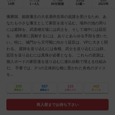
レビュー
プレイ人数
プレイ時間
推奨年齢
発売年
14件
1～4人
80分前後
12歳～
2023年
播磨国、姫路藩主の大名酒井忠恭の庇護を受けるため、あ
なたも小さな藩主として家臣を送り込む。場外の池の周り
には庭師を、武道稽古場には武士を、そして城中には廷臣
を。 酒井家に貢献するには、ありとあらゆる手段を使いた
い。特に、城門から天守閣に向かう廷臣は、VPに大きく関
わる。 庭師を送り込むには食糧、武士を送り込むには鉄、
廷臣を送り込むには真珠が必要となる。 これらの資源は、
個人ボードの家臣達を送り込むに連れ自動で増える仕組み
だ。 手番では、3つの立体的な橋に置かれた各色のダイス
を...
205
557
133
482
興味あり
経験あり
お気に入り
持ってる
再入荷までお待ち下さい