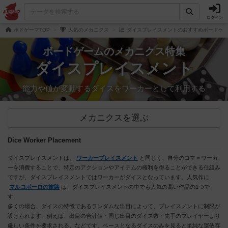
ログイン
ボドゲーマTOP
人気のメカニクス
ダイスプレイスメントのおすすめボードゲ
ボードゲームのメカニクス特集
ダイスプレイスメント
能力や値が変動するダイスをワーカーとして利用する
メカニクスを選ぶ
Dice Worker Placement
ダイスプレイスメントは、
ワーカープレイスメント
と同じく、自分のコマ＝ワーカ
ーを消費することで、特定のアクションやアイテムの権利を得ることができる仕組み
ですが、ダイスプレイスメントではワーカーがダイスとなっています。人気作に
マルコポーロの旅路
は、ダイスプレイスメントの中でも人気の高い作品の1つで
す。
多くの場合、ダイスの特徴であるランダムな出目によって、プレイスメントに制限が
設けられます。例えば、出目の合計値・同じ出目のダイス数・先手のプレイヤーより
厳しい条件を要求される、などです。ベースとなるダイスのみを見ると単純な運依存