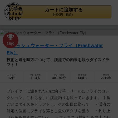
カートに追加する
9,900円（税込）
15位
フレッシュウォーター・フライ（Freshwater
Fly）
技術と運を味方につけて、渓流での釣果を競うダイスドラ
フト！
レビュー
プレイ人数
プレイ時間
推奨年齢
発売年
12件
1～4人
40～90分
14歳～
2019年
プレイヤーに渡されたのは釣り竿・リールにフライのコレ
クション。これらを手に渓流釣りを競っていきます。 手番
ごとにダイスをドラフトし、その出目に従って ・渓流の
所定の位置にフライを落とし魚のアタリを狙う ・釣り上
げた魚を巻き取っていく ・フィネス（技術）を向上させ