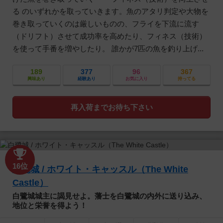
る のいずれかを取っていきます。魚のアタリ判定や大物を
巻き取っていくのは厳しいものの、フライを下流に流す
（ドリフト）させて成功率を高めたり、フィネス（技術）
を使って手番を増やしたり。 誰かが7匹の魚を釣り上げ...
189
377
96
367
興味あり
経験あり
お気に入り
持ってる
再入荷までお待ち下さい
16位
白鷺城 / ホワイト・キャッスル（The White
Castle）
白鷺城城主に謁見せよ。藩士を白鷺城の内外に送り込み、
地位と栄誉を得よう！