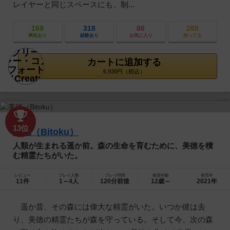
レイヤーと同じスペースにも、制...
169
318
86
285
興味あり
経験あり
お気に入り
持ってる
カートに追加する
6,930円（税込）
13位
美徳（Bitoku）
人類が生まれる遥か前。森の生命を育むために、美徳を積
む精霊たちがいた。
レビュー
プレイ人数
プレイ時間
推奨年齢
発売年
11件
1～4人
120分前後
12歳～
2021年
遥か昔、その森には偉大な精霊がいた。いつか彼は去
り、美徳の精霊たちが森を守っている。そして今、次の森