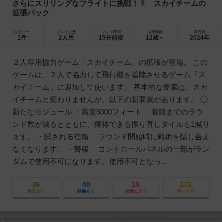
さらにスリリングなフライトに挑戦！？ スカイチームの
拡張パック
レビュー
プレイ人数
プレイ時間
推奨年齢
発売年
1件
2人用
15分前後
12歳～
2024年
２人専用協力ゲーム「スカイチーム」の拡張が登場。 この
ゲームは、２人で協力して飛行機を着陸させるゲーム「ス
カイチーム」に追加して使います。 基本的な要素は、スカ
イチームと変わりませんが、以下の新要素があります。 ◯
新たなモジュール ・高度5000フィート 着陸までのラウ
ンド数が減るとともに、獲得できる振り直しタイルも1減り
ます。 ・試される信頼 ラウンド開始時に戦術を話し合え
なくなります。 ・警報 コントロールパネルの一部がラン
ダムで使用不可になります。使用不可となっ...
36
40
19
171
興味あり
経験あり
お気に入り
持ってる