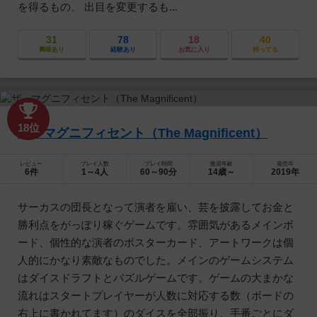
を得るもの、 出目を変更するも...
31
78
18
40
興味あり
経験あり
お気に入り
持ってる
18位
ザ・マグニフィセント（The Magnificent）
レビュー
プレイ人数
プレイ時間
推奨年齢
発売年
6件
1～4人
60～90分
14歳～
2019年
サーカスの団長となって演者を雇い、芸を披露してお金と
勝利点をがっぽり稼ぐゲームです。雰囲気があるメインボ
ード、個性的な演者のポスターカード、アートワークは個
人的にかなり素敵なものでした。メインのゲームシステム
はダイスドラフトとパズルゲームです。ゲームの大まかな
流れはスタートプレイヤーが人数に対応する数（ボードの
右上に書かれてます）のダイスを全部振り、手番ごとにダ