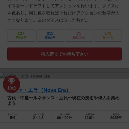
イスを一つドラフトしてアクションを行います。ダイスは
４色あり、同じ色を取ればそれだけアクションの数字が大
きくなります。白のダイスは取った時だ...
127
311
71
170
興味あり
経験あり
お気に入り
持ってる
再入荷までお待ち下さい
19位
ノヴァ・エラ（Nova Era）
古代・中世〜ルネサンス・近代〜現在の技術や偉人を集め
よう
レビュー
プレイ人数
プレイ時間
推奨年齢
発売年
5件
2～4人
60～90分
12歳～
2025年