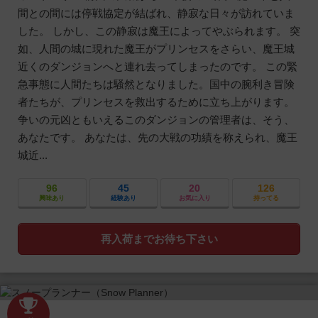
間との間には停戦協定が結ばれ、静寂な日々が訪れていま
した。 しかし、この静寂は魔王によってやぶられます。 突
如、人間の城に現れた魔王がプリンセスをさらい、魔王城
近くのダンジョンへと連れ去ってしまったのです。 この緊
急事態に人間たちは騒然となりました。国中の腕利き冒険
者たちが、プリンセスを救出するために立ち上がります。
争いの元凶ともいえるこのダンジョンの管理者は、そう、
あなたです。 あなたは、先の大戦の功績を称えられ、魔王
城近...
96
45
20
126
興味あり
経験あり
お気に入り
持ってる
再入荷までお待ち下さい