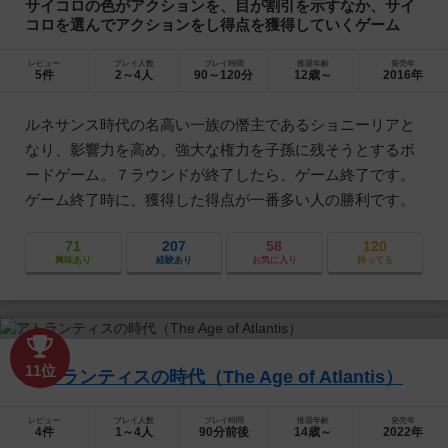
サイコロの色がアクションを、目が割引を示すなか、サイ
コロを選んでアクションをし得点を獲得していくゲーム
レビュー
プレイ人数
プレイ時間
推奨年齢
発売年
5件
2～4人
90～120分
12歳～
2016年
ルネサンス時代の名高い一族の僭主であるショニーリアと
なり、影響力を高め、強大な権力を子孫に残そうとするボ
ードゲーム。７ラウンドが終了したら、ゲーム終了です。
ゲーム終了時に、獲得した得点が一番多い人の勝利です。
71
207
58
120
興味あり
経験あり
お気に入り
持ってる
11位
アトランティスの時代（The Age of Atlantis）
レビュー
プレイ人数
プレイ時間
推奨年齢
発売年
4件
1～4人
90分前後
14歳～
2022年