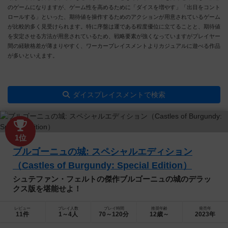
のゲームになりますが、ゲーム性を高めるために「ダイスを増やす」「出目をコント
ロールする」といった、期待値を操作するためのアクションが用意されているゲーム
が比較的多く見受けられます。特に序盤は運である程度優位に立てることと、期待値
を安定させる方法が用意されているため、戦略要素が強くなっていますがプレイヤー
間の経験格差が薄まりやすく、ワーカープレイスメントよりカジュアルに遊べる作品
が多いといえます。
ダイスプレイスメントで検索
1位
ブルゴーニュの城: スペシャルエディション
（Castles of Burgundy: Special Edition）
シュテファン・フェルトの傑作ブルゴーニュの城のデラッ
クス版を堪能せよ！
レビュー
プレイ人数
プレイ時間
推奨年齢
発売年
11件
1～4人
70～120分
12歳～
2023年