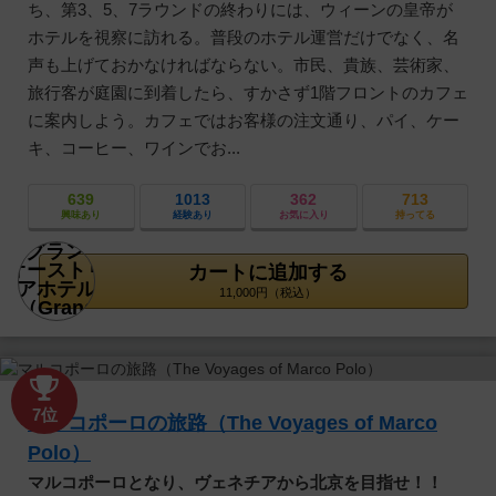
ち、第3、5、7ラウンドの終わりには、ウィーンの皇帝が
ホテルを視察に訪れる。普段のホテル運営だけでなく、名
声も上げておかなければならない。市民、貴族、芸術家、
旅行客が庭園に到着したら、すかさず1階フロントのカフェ
に案内しよう。カフェではお客様の注文通り、パイ、ケー
キ、コーヒー、ワインでお...
639
1013
362
713
興味あり
経験あり
お気に入り
持ってる
カートに追加する
11,000円（税込）
7位
マルコポーロの旅路（The Voyages of Marco
Polo）
マルコポーロとなり、ヴェネチアから北京を目指せ！！