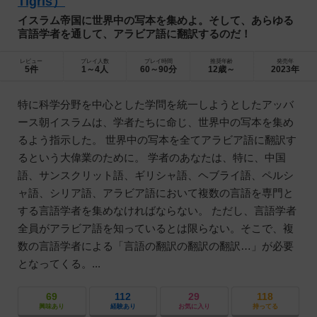
Tigris）
イスラム帝国に世界中の写本を集めよ。そして、あらゆる
言語学者を通して、アラビア語に翻訳するのだ！
レビュー
プレイ人数
プレイ時間
推奨年齢
発売年
5件
1～4人
60～90分
12歳～
2023年
特に科学分野を中心とした学問を統一しようとしたアッバ
ース朝イスラムは、学者たちに命じ、世界中の写本を集め
るよう指示した。 世界中の写本を全てアラビア語に翻訳す
るという大偉業のために。 学者のあなたは、特に、中国
語、サンスクリット語、ギリシャ語、ヘブライ語、ペルシ
ャ語、シリア語、アラビア語において複数の言語を専門と
する言語学者を集めなければならない。 ただし、言語学者
全員がアラビア語を知っているとは限らない。そこで、複
数の言語学者による「言語の翻訳の翻訳の翻訳…」が必要
となってくる。...
69
112
29
118
興味あり
経験あり
お気に入り
持ってる