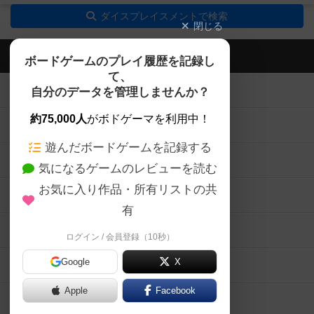
ダイスプレイスメントで検索
閉じる
ボドゲーマTOP
ボードゲームのプレイ履歴を記録し
て、
ボードゲームを検索する
自分のデータを管理しませんか？
約75,000人
がボドゲーマを利用中！
ボードゲームの新着レビュー
遊んだボードゲームを記録する
ボードゲーム会情報
気になるゲームのレビューを読む
お気に入り作品・所有リストの共
メカニクス特集
有
掲示板・トピックス
ログイン / 会員登録（10秒）
Google
X
ボドとも・会員一覧
Apple
Facebook
ボードゲーム業界コラム