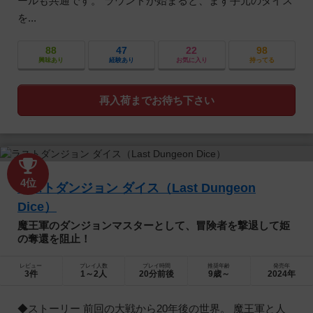
ールも共通です。 ラウンドが始まると、まず手元のダイス
を...
88
47
22
98
興味あり
経験あり
お気に入り
持ってる
再入荷までお待ち下さい
4位
ラストダンジョン ダイス（Last Dungeon
Dice）
魔王軍のダンジョンマスターとして、冒険者を撃退して姫
の奪還を阻止！
レビュー
プレイ人数
プレイ時間
推奨年齢
発売年
3件
1～2人
20分前後
9歳～
2024年
◆ストーリー 前回の大戦から20年後の世界。 魔王軍と人