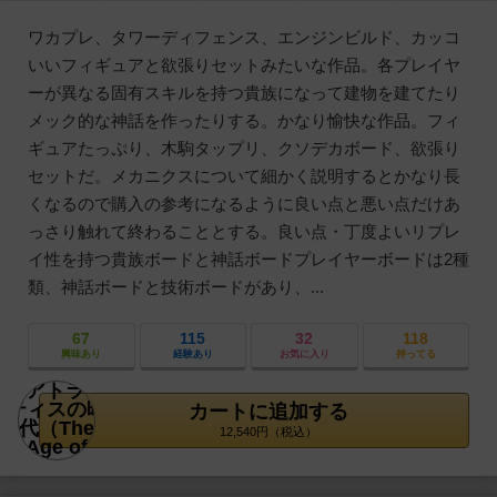
ワカプレ、タワーディフェンス、エンジンビルド、カッコ
いいフィギュアと欲張りセットみたいな作品。各プレイヤ
ーが異なる固有スキルを持つ貴族になって建物を建てたり
メック的な神話を作ったりする。かなり愉快な作品。フィ
ギュアたっぷり、木駒タップリ、クソデカボード、欲張り
セットだ。メカニクスについて細かく説明するとかなり長
くなるので購入の参考になるように良い点と悪い点だけあ
っさり触れて終わることとする。良い点・丁度よいリプレ
イ性を持つ貴族ボードと神話ボードプレイヤーボードは2種
類、神話ボードと技術ボードがあり、...
67
115
32
118
興味あり
経験あり
お気に入り
持ってる
カートに追加する
12,540円（税込）