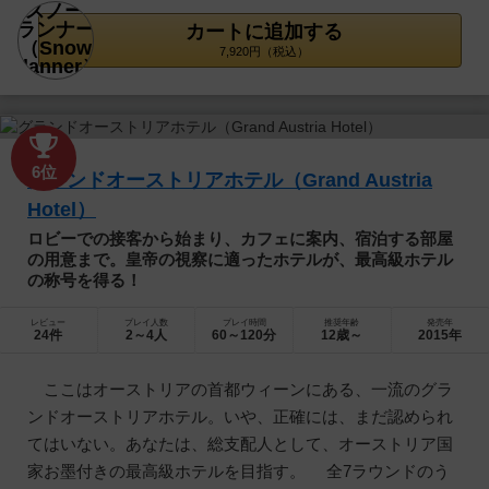
カートに追加する
7,920円（税込）
6位
グランドオーストリアホテル（Grand Austria
Hotel）
ロビーでの接客から始まり、カフェに案内、宿泊する部屋
の用意まで。皇帝の視察に適ったホテルが、最高級ホテル
の称号を得る！
レビュー
プレイ人数
プレイ時間
推奨年齢
発売年
24件
2～4人
60～120分
12歳～
2015年
ここはオーストリアの首都ウィーンにある、一流のグラ
ンドオーストリアホテル。いや、正確には、まだ認められ
てはいない。あなたは、総支配人として、オーストリア国
家お墨付きの最高級ホテルを目指す。 全7ラウンドのう