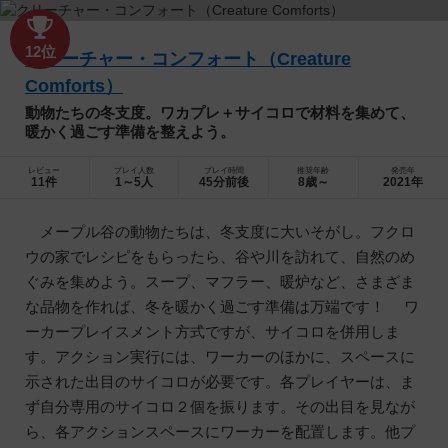
12位
クリーチャー・コンフォート（Creature
Comforts）
動物たちの冬支度。ワカプレ＋サイコロで材料を集めて、
暖かく過ごす準備を整えよう。
レビュー
プレイ人数
プレイ時間
推奨年齢
発売年
11件
1～5人
45分前後
8歳～
2021年
メープル谷の動物たちは、冬支度に大いそがし。フクロ
ウの家でレシピをもらったら、谷や川を訪れて、自然のめ
ぐみを集めよう。スープ、マフラー、暖炉など、さまざま
な品物を作れば、冬を暖かく過ごす準備は万端です！ ワ
ーカープレイスメント方式ですが、サイコロを併用しま
す。アクション実行には、ワーカーのほかに、スペースに
示された出目のサイコロが必要です。各プレイヤーは、ま
ず自分専用のサイコロ２個を振ります。その出目を見なが
ら、各アクションスペースにワーカーを配置します。他プ