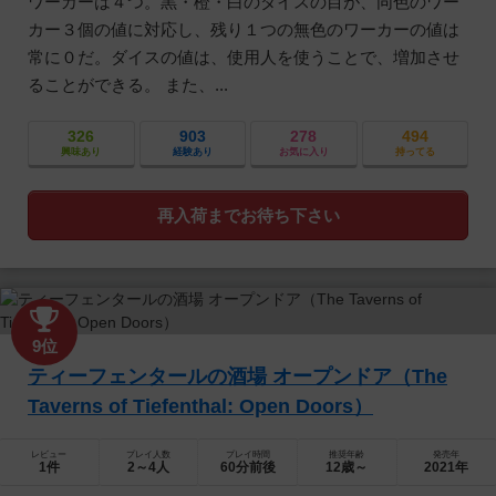
ワーカーは４つ。黒・橙・白のダイスの目が、同色のワー
カー３個の値に対応し、残り１つの無色のワーカーの値は
常に０だ。ダイスの値は、使用人を使うことで、増加させ
ることができる。 また、...
326
903
278
494
興味あり
経験あり
お気に入り
持ってる
再入荷までお待ち下さい
9位
ティーフェンタールの酒場 オープンドア（The
Taverns of Tiefenthal: Open Doors）
レビュー
プレイ人数
プレイ時間
推奨年齢
発売年
1件
2～4人
60分前後
12歳～
2021年