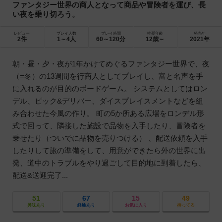
ファンタジー世界の商人となって商品や冒険者を運び、長
い夜を乗り切ろう。
レビュー
プレイ人数
プレイ時間
推奨年齢
発売年
2件
1～4人
60～120分
12歳～
2021年
朝・昼・夕・夜が1年かけてめぐるファンタジー世界で、夜
（=冬）の13週間を行商人としてプレイし、富と名声を手
に入れるのが目的のボードゲーム。 システムとしてはロン
デル、ピック&デリバー、ダイスプレイスメントなどを組
み合わせた今風の作り。 町の5か所ある広場をロンデル形
式で回って、隣接した施設で品物を入手したり、冒険者を
乗せたり（ついでに品物を売りつける） 、配送依頼を入手
したりして旅の準備をして、用意ができたら外の世界に出
発、道中のトラブルをやり過ごして目的地に到着したら、
配送&送迎完了...
51
67
15
49
興味あり
経験あり
お気に入り
持ってる