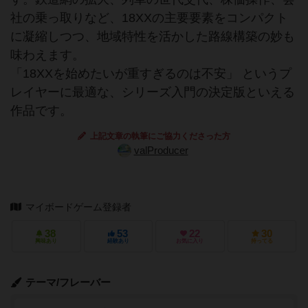
社の乗っ取りなど、18XXの主要要素をコンパクト
に凝縮しつつ、地域特性を活かした路線構築の妙も
味わえます。
「18XXを始めたいが重すぎるのは不安」 というプ
レイヤーに最適な、シリーズ入門の決定版といえる
作品です。
上記文章の執筆にご協力くださった方
valProducer
マイボードゲーム登録者
38
53
22
30
興味あり
経験あり
お気に入り
持ってる
テーマ/フレーバー