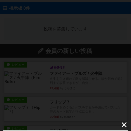
掲示板 0件
投稿を募集しています
会員の新しい投稿
レビュー
画像付き
ファイアー・ブルズ / 火牛陣
火牛を引き連れて敵を殲滅させる。縦か斜めで前2
列まで攻撃できるが、自分...
13分前
by うらまこ
レビュー
フリップ７
カードをめくるかパスをするかを決めてパスした
時のカード数字が得点になる...
26分前
by mob567
レビュー
コンセプト