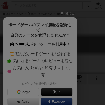
ログイン
閉じる
ボドゲーマTOP
ボードゲームの検索
18チェサピーク
ボードゲームのプレイ履歴を記録し
て、
自分のデータを管理しませんか？
18チェサピーク
約75,000人
がボドゲーマを利用中！
18Chesapeake
遊んだボードゲームを記録する
気になるゲームのレビューを読む
お気に入り作品・所有リストの共
有
2
2
2
トップ
画像
動画
レビュー
カフェ
ログイン / 会員登録（10秒）
Google
X
最短距離で18XXの核心へ。
Apple
Facebook