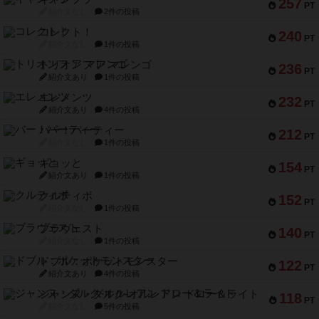
257
PT
紹介文なし
2件の投稿
コレクト！
240
PT
紹介文なし
1件の投稿
トリオンフ ア マレンゴ
236
PT
紹介文あり
1件の投稿
エレメンツ
232
PT
紹介文あり
4件の投稿
バー！パーティー
212
PT
紹介文なし
1件の投稿
ギョッと
154
PT
紹介文あり
1件の投稿
クルティボ
152
PT
紹介文なし
1件の投稿
ブラヴェスト
140
PT
紹介文なし
1件の投稿
ドブル：ポケットモンスター
122
PT
紹介文あり
4件の投稿
ジャンヌ・ダルク-オルレアン ドロー＆ライト
118
PT
紹介文なし
5件の投稿