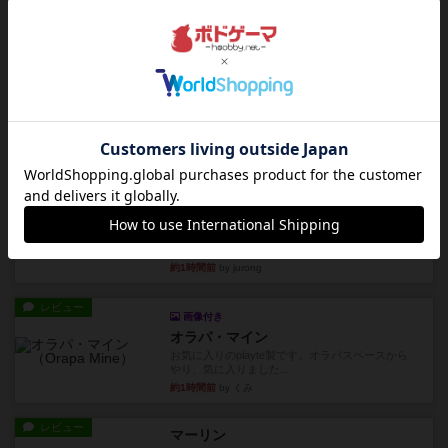
親のプレイヤーがお題を決めて限られたヒントの
中から他のプレイヤーに当て...
38分前
by mob567
レビュー
海兵隊
1988年にVictory Gamesが出版した
『Leathernec...
約1時間前
by Chaco
ルール/インスト
画像付き
充実
パーミッド
おばあちゃんは猫が大好きです!しかし、あまりに
も多くの猫を飼っているた...
約1時間前
by jurong
レビュー
画像付き
オラパ・マイン
お気に入りのplayte製です。オラパスペースから
やり、気に入りました...
約1時間前
by くみ
レビュー
マーリン