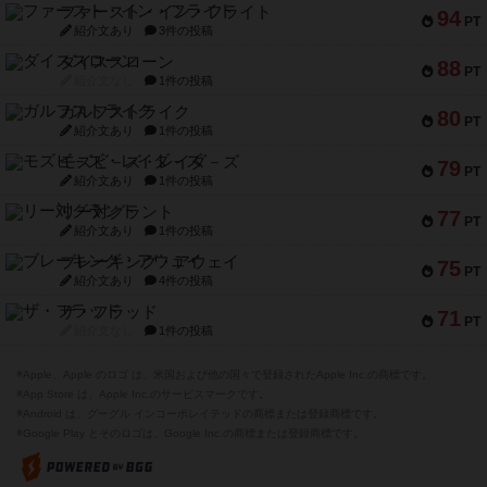
ファースト・イン・フライト
94
PT
紹介文あり
3件の投稿
ダイススローン
88
PT
紹介文なし
1件の投稿
ガルフストライク
80
PT
紹介文あり
1件の投稿
モズビ－ズ・レイダ－ズ
79
PT
紹介文あり
1件の投稿
リー対グラント
77
PT
紹介文あり
1件の投稿
ブレーキング・アウェイ
75
PT
紹介文あり
4件の投稿
ザ・フラッド
71
PT
紹介文なし
1件の投稿
※Apple、Apple のロゴ は、米国および他の国々で登録されたApple Inc.の商標です。
※App Store は、Apple Inc.のサービスマークです。
※Android は、グーグル インコーポレイテッドの商標または登録商標です。
※Google Play とそのロゴは、Google Inc.の商標または登録商標です。