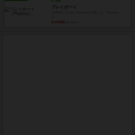
充実
プレイボーイ
1986年にVictory Gamesが出版した『Playboy』
は、...
約3時間前
by Chaco