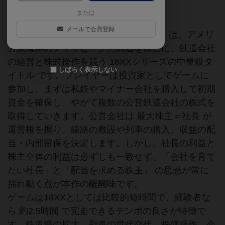
18xx
kickstarter
または
メールで会員登録
『18チェサピーク（18Chesapeake）』は、アメリ
カ東海岸のチェサピーク湾周辺を舞台に、鉄道会社
の経営と株式操作を競う 18XXシリーズの中量級タ
しばらく表示しない
イトル です。プレイヤーは投資家としてゲームに
参加し、まずは私鉄やマイナー会社を購入して初期
資金を確保し、やがて複数の公営鉄道会社の株式を
取得していきます。公営会社は 最大株主＝社長 が
運営権を握り、線路の敷設や列車の購入、収益の配
当・内部留保を決定します。しかし、社長の利益と
株主全体の利益は必ずしも一致せず、「会社を育て
たい社長」と「配当を求める株主」 の思惑が常に
揺れ動く点が本作の醍醐味です。
ゲームは18XXとしては比較的短時間で、経験者な
ら 約2.5時間 で完走できるテンポの良さが特徴で
す。鉄道網の拡大、列車の世代交代、株価操作、会