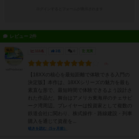
ログインするとフォームが表示されます
レビュー 2件
仙人
111名
2名
0
充実
valProducer
【18XXの核心を最短距離で体験できる入門の
決定版】本作は、18XXシリーズの魅力を最も
素直な形で、最短時間で体験できるよう設計さ
れた作品だ。舞台はアメリカ東海岸のチェサピ
ーク湾周辺。プレイヤーは投資家として複数の
鉄道会社に関わり、株式操作・路線建設・列車
購入を通じて資産を...
続きを読む（5ヶ月前）