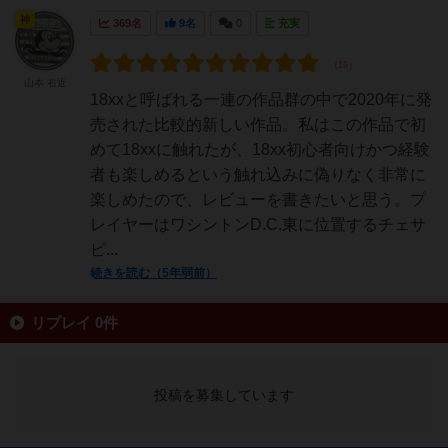
神
369名
9名
0
充実
山本 右近
18xxと呼ばれる一連の作品群の中で2020年に発
売された比較的新しい作品。私はこの作品で初
めて18xxに触れたが、18xx初心者向けかつ経験
者も楽しめるという触れ込みに偽りなく非常に
楽しめたので、レビューを書きたいと思う。プ
レイヤーはワシントンD.C.東に位置するチェサ
ピ...
続きを読む（5年弱前）
リプレイ 0件
投稿を募集しています