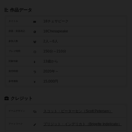
作品データ
18チェサピーク
タイトル
18Chesapeake
原題・英題表記
2人～6人
参加人数
150分～210分
プレイ時間
13歳から
対象年齢
2020年～
発売時期
15,000円
参考価格
クレジット
スコット・ピーターセン（Scott Petersen）
ゲームデザイン
ブリジット・インデリカト（Brigette Indelicato）
アートワーク