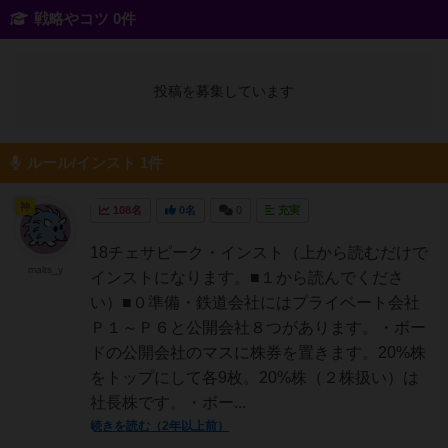
戦略やコツ 0件
投稿を募集しています
ルール/インスト 1件
神
108名
0名
0
充実
18チェサピーク・インスト（上から読むだけで
malts_y
インストになります。■１から読んでくださ
い）■０準備・鉄道会社にはプライベート会社
Ｐ１～Ｐ６と公開会社８つがあります。・ボー
ドの公開会社のマスに株券を置きます。20%株
をトップにして各9枚。20%株（２株扱い）は
社長株です。・ボー...
続きを読む（2年以上前）