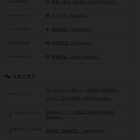
近世～近代（Modern / Early Modern）
舞台の時代背景
アメリカ（America）
地域や文化圏など
開拓/調査（Exploring）
ゲームの基本目的
経済/経営（Economy）
政治経済/各種産業
電車/鉄道（Train / Railway）
乗り物が基本テーマ
メカニクス
オークション（競り）（Auction / Bidding）
頻出するメカニクス
タイル・カード配置（Tile Placement）
路線/ネットワーク形成（Route/ Network
ボードの仕組み/マーカー移
動
Building）
投資要素やプレイ上の駆け引
株/投資（価値変動）（Investment）
き