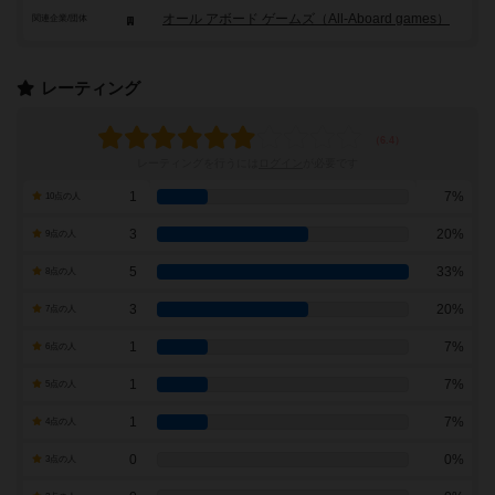
オール アボード ゲームズ（All-Aboard games）
関連企業/団体
レーティング
レーティングを行うには
ログイン
が必要です
1
7%
10点の人
3
20%
9点の人
5
33%
8点の人
3
20%
7点の人
1
7%
6点の人
1
7%
5点の人
1
7%
4点の人
0
0%
3点の人