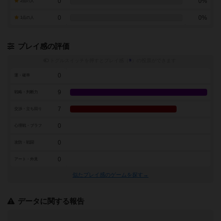
0
0%
2点の人
0
0%
1点の人
プレイ感の評価
トグルスイッチを押すとプレイ感（
※
）の投票ができます
0
運・確率
9
戦略・判断力
7
交渉・立ち回り
0
心理戦・ブラフ
0
攻防・戦闘
0
アート・外見
似たプレイ感のゲームを探す→
データに関する報告