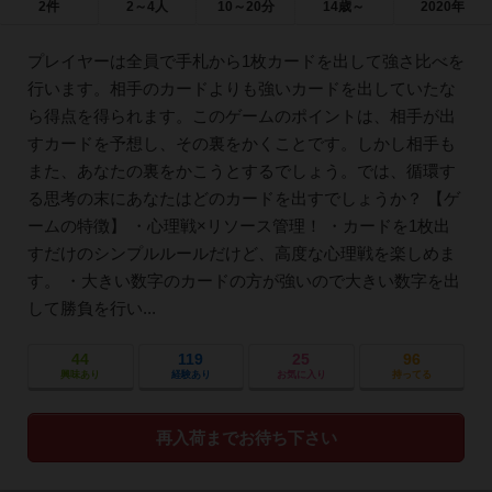
2件
2～4人
10～20分
14歳～
2020年
プレイヤーは全員で手札から1枚カードを出して強さ比べを
行います。相手のカードよりも強いカードを出していたな
ら得点を得られます。このゲームのポイントは、相手が出
すカードを予想し、その裏をかくことです。しかし相手も
また、あなたの裏をかこうとするでしょう。では、循環す
る思考の末にあなたはどのカードを出すでしょうか？ 【ゲ
ームの特徴】 ・心理戦×リソース管理！ ・カードを1枚出
すだけのシンプルルールだけど、高度な心理戦を楽しめま
す。 ・大きい数字のカードの方が強いので大きい数字を出
して勝負を行い...
44
119
25
96
興味あり
経験あり
お気に入り
持ってる
再入荷までお待ち下さい