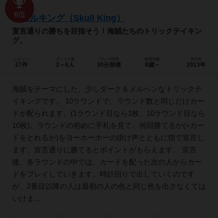
6位
スカルキング（Skull King）
宣言通りの勝ちを目指そう！海賊たちのトリックテイキン
グ。
レビュー
プレイ人数
プレイ時間
推奨年齢
発売年
27件
2～6人
30分前後
8歳～
2013年
海賊をテーマにした、少しダーク＆メルヘンなトリックテ
イキングです。 10ラウンドで、ラウンド数と同じだけカー
ドが配られます。(1ラウンド目なら1枚、10ラウンド目なら
10枚)。ラウンドの初めに手札を見て、何回勝てるか(=カー
ドをとれるか)をヨーホーホーの掛け声とともに指で宣言し
ます。宣言通りに勝てるとポイントがもらえます。 宣言
後、各ラウンドの中では、カードを配った次の人からカー
ドをプレイしていきます。時計回りで出していくのです
が、2番目以降の人は最初の人の色と同じ色を出さなくては
いけま...