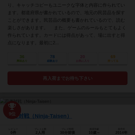
り、キャッチコピーもユニークな字体と内容に作られてい
ます。都道府県が書かれているので、地元の民芸品を探す
ことができます。民芸品の概要も書かれているので、読む
楽しさがあります。 また、ゲームのルールもとてもよく
作られています。カードには得点があって、場に出すと得
点になります。最初に2...
36
78
20
69
興味あり
経験あり
お気に入り
持ってる
再入荷までお待ち下さい
9位
忍者対戦（Ninja-Taisen）
レビュー
プレイ人数
プレイ時間
推奨年齢
発売年
0件
2人用
30分前後
10歳～
2014年