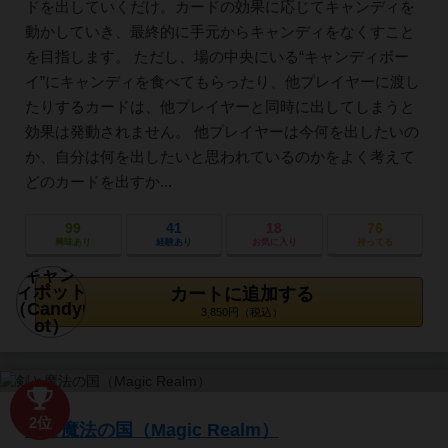
ドを出していくだけ。カードの効果に応じてキャンディを
動かしていき、最終的に手元からキャンディをなくすこと
を目指します。 ただし、場の中央にいる“キャンディボー
イ”にキャンディを食べてもらったり、他プレイヤーに渡し
たりするカードは、他プレイヤーと同時に出してしまうと
効果は発動されません。 他プレイヤーは今何を出したいの
か、自分は何を出したいと思われているのかをよく考えて
どのカードを出すか...
99
41
18
76
興味あり
経験あり
お気に入り
持ってる
カートに追加する
3,850円（税込）
2位
剣と魔法の国（Magic Realm）