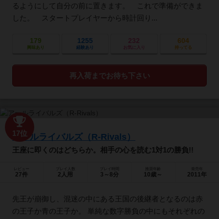
るようにして自分の前に置きます。 これで準備ができま
した。 スタートプレイヤーから時計回り...
179
1255
232
604
興味あり
経験あり
お気に入り
持ってる
再入荷までお待ち下さい
17位
アールライバルズ（R-Rivals）
王座に即くのはどちらか。相手の心を読む1対1の勝負!!
レビュー
プレイ人数
プレイ時間
推奨年齢
発売年
27件
2人用
3～8分
10歳～
2011年
先王が崩御し、混迷の中にある王国の後継者となるのは赤
の王子か青の王子か。 単純な数字勝負の中にもそれぞれの