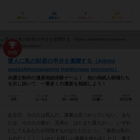
5
36
9
40
興味あり
経験あり
お気に入り
持ってる
10位
愛人に私の財産の半分を遺贈する（Aijinni
watashinozaisanno hanbunwo izousuru）
弁護士制作の遺産相続体験ゲーム！ 他の相続人候補たち
を出し抜いて、一番多くの遺産を相続しよう！
レビュー
プレイ人数
プレイ時間
推奨年齢
発売年
5件
2～6人
45～60分
12歳～
2022年
ある日、その人は死んだ。遺書は見つかっていない。 あな
たは、その人の妻か、兄弟か、はたまた愛人か…。 いずれ
にしてもあなたが目指すものはただひとつ…「遺産は私の
ものだ！！！」 いかにも怪しい遺書を持ち出したり、養子