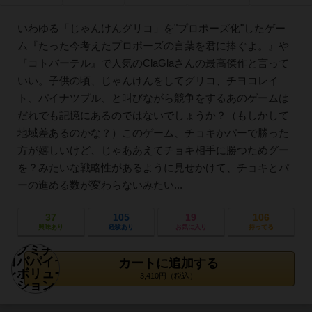
いわゆる「じゃんけんグリコ」を"プロポーズ化"したゲー
ム『たった今考えたプロポーズの言葉を君に捧ぐよ。』や
『コトバーテル』で人気のClaGlaさんの最高傑作と言って
いい。子供の頃、じゃんけんをしてグリコ、チヨコレイ
ト、パイナツプル、と叫びながら競争をするあのゲームは
だれでも記憶にあるのではないでしょうか？（もしかして
地域差あるのかな？）このゲーム、チョキかパーで勝った
方が嬉しいけど、じゃああえてチョキ相手に勝つためグー
を？みたいな戦略性があるように見せかけて、チョキとパ
ーの進める数が変わらないみたい...
37
105
19
106
興味あり
経験あり
お気に入り
持ってる
カートに追加する
3,410円（税込）