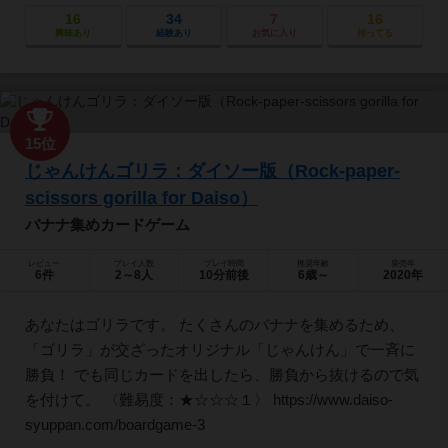
16
34
7
16
興味あり
経験あり
お気に入り
持ってる
15位
じゃんけんゴリラ：ダイソー版（Rock-paper-
scissors gorilla for Daiso）
バナナ集めカードゲーム
レビュー
プレイ人数
プレイ時間
推奨年齢
発売年
6件
2～8人
10分前後
6歳～
2020年
あなたはゴリラです。 たくさんのバナナを集めるため、
「ゴリラ」が交ざったオリジナル「じゃんけん」で一斉に
勝負！ でも同じカードを出したら、勝負から抜けるので気
を付けて。 〈難易度：★☆☆☆１〉 https://www.daiso-
syuppan.com/boardgame-3