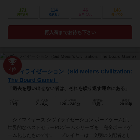
171
114
46
146
興味あり
経験あり
お気に入り
持ってる
再入荷までお待ち下さい
4位
シヴィライゼーション（Sid Meier's Civilization:
The Board Game）
「過去を思い出せない者は、それを繰り返す運命にある」
レビュー
プレイ人数
プレイ時間
推奨年齢
発売年
13件
2～4人
120～240分
13歳～
2010年
シドマイヤーズ シヴィライゼーション:ボードゲームは、
世界的なベストセラーPCゲームシリーズを、完全ボードゲ
ーム化したものです。 プレイヤーは一文明の支配者とし