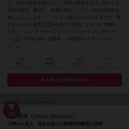
て、外交や戦争を繰り広げ、世界に版図を広げ、新たなる
技術を研究・獲得し、帝国を建設し、そして敵の文明を征
服しようとします。 プレイ人数は2人から4人までで、歴
史上もっとも偉大な足跡を残した文明になることで勝利し
ます。 シドマイヤーズ シヴィライゼーション:ボードゲ
ームは、PC版の様々な要素――毎回変わるゲームマッ
プ、...
415
440
128
422
興味あり
経験あり
お気に入り
持ってる
再入荷までお待ち下さい
5位
天体衝突（Tentai Shototsu）
人間vs火星人 星命を賭けた軽量級戦略型心理戦