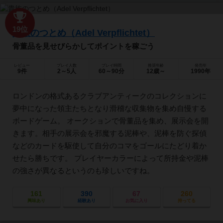
19位
貴族のつとめ（Adel Verpflichtet）
骨董品を見せびらかしてポイントを稼ごう
レビュー
プレイ人数
プレイ時間
推奨年齢
発売年
9件
2～5人
60～90分
12歳～
1990年
ロンドンの格式あるクラブアンティークのコレクションに
夢中になった領主たちとなり滑稽な収集物を集め自慢する
ボードゲーム。 オークションで骨董品を集め、展示会を開
きます。相手の展示会を邪魔する泥棒や、泥棒を防ぐ探偵
などのカードを駆使して自分のコマをゴールにたどり着か
せたら勝ちです。 プレイヤーカラーによって所持金や泥棒
の強さが異なるというのも珍しいですね。
161
390
67
260
興味あり
経験あり
お気に入り
持ってる