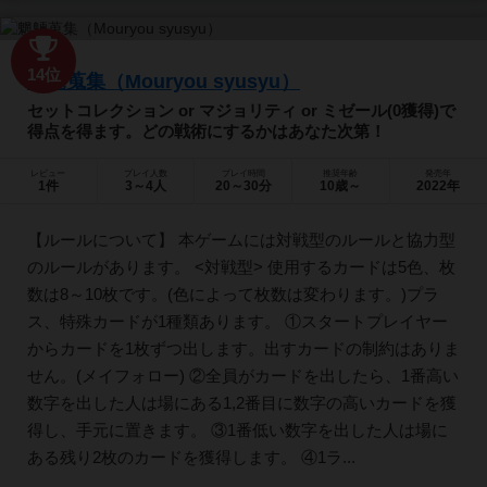
14位
魍魎蒐集（Mouryou syusyu）
セットコレクション or マジョリティ or ミゼール(0獲得)で
得点を得ます。どの戦術にするかはあなた次第！
レビュー
プレイ人数
プレイ時間
推奨年齢
発売年
1件
3～4人
20～30分
10歳～
2022年
【ルールについて】 本ゲームには対戦型のルールと協力型
のルールがあります。 <対戦型> 使用するカードは5色、枚
数は8～10枚です。(色によって枚数は変わります。)プラ
ス、特殊カードが1種類あります。 ①スタートプレイヤー
からカードを1枚ずつ出します。出すカードの制約はありま
せん。(メイフォロー) ②全員がカードを出したら、1番高い
数字を出した人は場にある1,2番目に数字の高いカードを獲
得し、手元に置きます。 ③1番低い数字を出した人は場に
ある残り2枚のカードを獲得します。 ④1ラ...