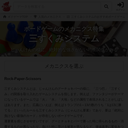
ログイン
ボドゲーマTOP
人気のメカニクス
三すくみシステムのおすすめボードゲーム
ボードゲームのメカニクス特集
三すくみシステム
じゃんけんの様に、絶対的な強さがない均衡関係がある
メカニクスを選ぶ
Rock-Paper-Scissors
三すくみシステムとは、じゃんけんのグーチョキパーの様に、「三つ巴」「三すく
み」の関係を取り入れたゲームシステムを指します。例えば、ファンタジーがテーマ
になっているゲームでは「火」「水」「大地」などの属性で表現されることがしばし
ばあります。また、広義にいえば、例えばトランプの1～13の数のうち「1は13に勝
てる」といったルールも三すくみシステム（じゃんけん要素）であり、要は「絶対に
負けない最強のカード」が存在しないボードゲームです。
運要素を感じさせやすいですが、グーとチョキとパーで勝った時に得られるもの・消
費するものが異なったり、負けた時に受ける被害が異なるなど、価値基準に変化をつ