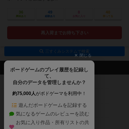
36
49
8
40
興味あり
経験あり
お気に入り
持ってる
再入荷までお待ち下さい
三すくみシステムで検索
閉じる
ボドゲーマTOP
ボードゲームのプレイ履歴を記録し
て、
ボードゲームを検索する
自分のデータを管理しませんか？
約75,000人
がボドゲーマを利用中！
ボードゲームの新着レビュー
遊んだボードゲームを記録する
ボードゲーム会情報
気になるゲームのレビューを読む
お気に入り作品・所有リストの共
メカニクス特集