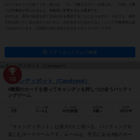
けているケースが多いです。例えば、「火」で勝てばコインが得られ、「大地」で勝
てば労働者が得られるなど、戦略面に影響を与える要素です。
そのため、相手の状況を見て自分の手を選択することになりますが、それでも「相手
が何を持っているか分からないから、何を出すかが分からない」という不確実性も折
り込まれています。心理戦の深みを向上させるメカニクスの一つです。
三すくみシステムで検索
1位
キャンディポット（Candypot）
4種類のカードを使ってキャンディを押しつけ合うバッティ
ングゲーム
レビュー
プレイ人数
プレイ時間
推奨年齢
発売年
2件
2～4人
30分前後
8歳～
2021年
『キャンディポット』は最大4人と遊べる、バッティングを
楽しむボードゲームです。ルールは、手元にある4枚のカー