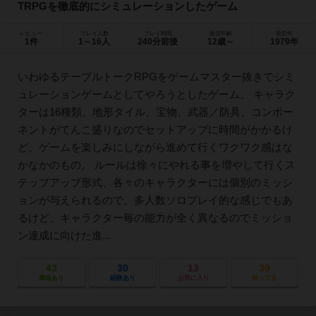
TRPGを徹底的にシミュレーションしたゲーム
レビュー
プレイ人数
プレイ時間
推奨年齢
発売年
1件
1～16人
240分前後
12歳～
1979年
いわゆるテーブルトークRPGをゲームマスター抜きでシミ
ュレーションゲームとしてやろうとしたゲーム。 キャラク
ターは16種類、地形タイル、宝物、武器／防具、コンポー
ネントがてんこ盛りなのでセットアップに時間がかかるけ
ど、ゲームを楽しみにしながら進めて行くワクワク感はな
かなかのもの。 ルールは徐々にやれる事を増やして行くス
テップアップ形式、各々のキャラクターには個別のミッシ
ョンが与えられるので、多人数ソロプレイ的な感じでもあ
るけど、キャラクター毎の能力が全く異なるのでミッショ
ン達成に向けた進...
43
30
13
39
興味あり
経験あり
お気に入り
持ってる