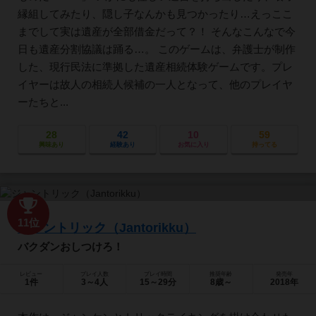
縁組してみたり、隠し子なんかも見つかったり…えっここ
までして実は遺産が全部借金だって？！ そんなこんなで今
日も遺産分割協議は踊る…。 このゲームは、弁護士が制作
した、現行民法に準拠した遺産相続体験ゲームです。プレ
イヤーは故人の相続人候補の一人となって、他のプレイヤ
ーたちと...
28
42
10
59
興味あり
経験あり
お気に入り
持ってる
11位
ジャントリック（Jantorikku）
バクダンおしつけろ！
レビュー
プレイ人数
プレイ時間
推奨年齢
発売年
1件
3～4人
15～29分
8歳～
2018年