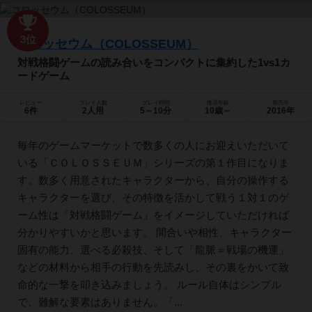
3位
コロッセウム（COLOSSEUM）
対戦格闘ゲームの読み合いをコンパクトに集約した1vs1カ
ードゲーム
レビュー
プレイ人数
プレイ時間
推奨年齢
発売年
6件
2人用
5～10分
10歳～
2016年
毎年のゲームマーケットで数多くの人にお迎えいただいて
いる「ＣＯＬＯＳＳＥＵＭ」シリーズの第１作目になりま
す。数多く用意されたキャラクターから、自分の操作する
キャラクターを選び、その特徴を活かして戦う１対１のゲ
ーム性は「対戦格闘ゲーム」をイメージしていただければ
分かりやすいかと思います。 間合いや相性、キャラクター
固有の能力、選べる必殺技、そして「龍脈＝戦場の機運」
などの材料から相手の行動を先読みし、その裏をかいて致
命的な一撃を叩き込みましょう。 ルール自体はシンプル
で、難解な要素はありません。「...