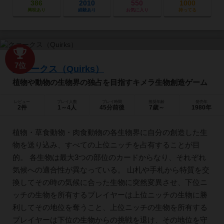
386
2010
550
1000
興味あり
経験あり
お気に入り
持ってる
7位
クァークス（Quirks）
植物や動物の生物界の独占を目指すキメラ生物創造ゲーム
レビュー
プレイ人数
プレイ時間
推奨年齢
発売年
2件
1～4人
45分前後
7歳～
1980年
植物・草食動物・肉食動物の各生物界に自分の創造した生
物を送り込み、すべての上位ニッチを占有することが目
的。 各生物は最大3つの部位のカードからなり、それぞれ
気候への適合性が異なっている。 山札や手札から特質を交
換してその時の気候に合った生物に突然変異させ、下位ニ
ッチの生物を所有するプレイヤーは上位ニッチの生物に勝
利してその地位を奪うこと、上位ニッチの生物を所有する
プレイヤーは下位の生物からの挑戦を退け、その地位を守