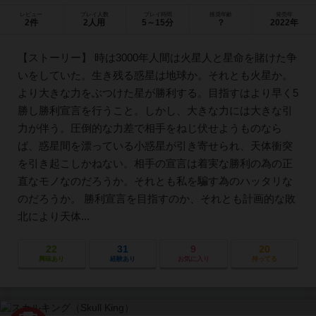
レビュー
プレイ人数
プレイ時間
推奨年齢
発売年
2件
2人用
5～15分
？
2022年
【ストーリー】 時は3000年人間は火星人と星命を賭けた争
いをしていた。生き残る惑星は地球か。それとも火星か。
より大きな力をぶつけた星が勝利する。目指すはより早く5
勝し勝利宣言を行うこと。しかし、大きな力には大きな引
力が伴う。圧倒的な力差で相手をねじ伏せようものなら
ば、惑星間を漂っている小惑星が引き寄せられ、天体衝突
を引き起こしかねない。相手の宣言は着実な勝利の為の正
直なモノなのだろうか。それとも私を騙す為のハッタリな
のだろうか。 勝利宣言を目指すのか、それとも計画的な敗
北により天体...
22
31
9
20
興味あり
経験あり
お気に入り
持ってる