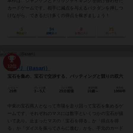
本作は、ジャンケンとトリックテイキングを掛け合わせた
カードゲームです。相手に減点を与えるバクダンを押しつ
けながら、できるだけ多くの得点を稼ぎましょう！
3
34
8
23
興味あり
経験あり
お気に入り
持ってる
12位
バザリ（Basari）
宝石を集め、宝石で交渉する、バッティングと競りの双六
レビュー
プレイ人数
プレイ時間
推奨年齢
発売年
29件
3～5人
25分前後
10歳～
1998年
中東の宝石商人となって市場を走り回って宝石を集めるゲ
ームです。それぞれのマスには数字といくつかの宝石が描
いてあり、止まったマスの「宝石を得る」か「得点を得
る」か「ダイスを振ってさらに進む」かを、手元のカード