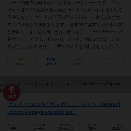
カードの能力が光る2人用お手軽カードゲームです。 プレ
イヤーは0~7の数字が振られたカード1枚ずつを手札として
所持します。 カードの内容は互いに同じ。これを1枚ずつ
同時に公開して勝負をします。 基本的には数字が大きい方
が勝利します。先に4回勝負に勝ったプレイヤーがゲームの
勝者です。 ただし、8枚のカードそれぞれには異なった能
力が与えられており、 「数字の大小を逆転させる」や「...
256
1185
215
1101
興味あり
経験あり
お気に入り
持ってる
18位
グミチョコパパイヤレボリューション（Gummi
Choco Papaya Revolution）
レビュー
プレイ人数
プレイ時間
推奨年齢
発売年
4件
2～4人
15～20分
7歳～
2026年