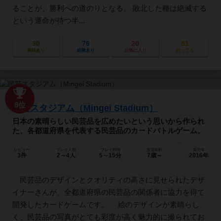
ることが、勝利への道のりとなる。 敗北した種は絶滅する
という運命が待つ半...
30
76
20
81
興味あり
経験あり
お気に入り
持ってる
8位
民芸スタジアム（Mingei Stadium）
日本の素晴らしい民芸品を広めたいという思いから作られ
た、各都道府県を代表する民芸品のカードバトルゲーム。
レビュー
プレイ人数
プレイ時間
推奨年齢
発売年
3件
2～4人
5～15分
7歳～
2016年
民芸品のデザインとクオリティの高さに見せられたデザ
イナーさんが、全都道府県の民芸品の関係者に協力を得て
開発したカードゲームです。 絵のデザインが素晴らし
く、民芸品の写真がとても彩度が高く魅力的に撮られてお