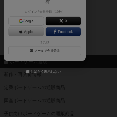
有
掲示板・トピックス
ログイン / 会員登録（10秒）
Google
X
ボドとも・会員一覧
Apple
Facebook
ボードゲーム業界コラム
または
ボドゲーマご利用案内
メールで会員登録
ボードゲーム通販
しばらく表示しない
新作・再入荷情報
定番ボードゲームの通販商品
国産ボードゲームの通販商品
子供向けボードゲームの通販商品