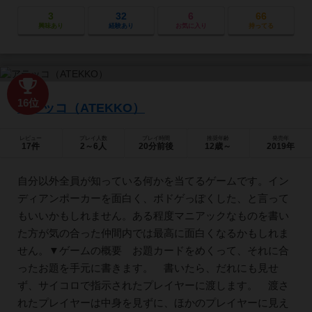
3
32
6
66
興味あり
経験あり
お気に入り
持ってる
16位
アテッコ（ATEKKO）
レビュー
プレイ人数
プレイ時間
推奨年齢
発売年
17件
2～6人
20分前後
12歳～
2019年
自分以外全員が知っている何かを当てるゲームです。イン
ディアンポーカーを面白く、ボドゲっぽくした、と言って
もいいかもしれません。ある程度マニアックなものを書い
た方が気の合った仲間内では最高に面白くなるかもしれま
せん。▼ゲームの概要 お題カードをめくって、それに合
ったお題を手元に書きます。 書いたら、だれにも見せ
ず、サイコロで指示されたプレイヤーに渡します。 渡さ
れたプレイヤーは中身を見ずに、ほかのプレイヤーに見え