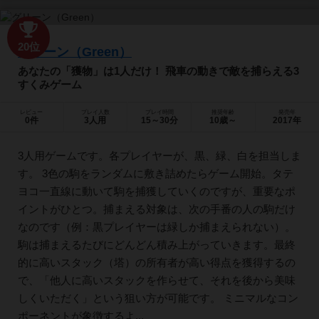
20位
グリーン（Green）
あなたの「獲物」は1人だけ！ 飛車の動きで敵を捕らえる3
すくみゲーム
レビュー
プレイ人数
プレイ時間
推奨年齢
発売年
0件
3人用
15～30分
10歳～
2017年
3人用ゲームです。各プレイヤーが、黒、緑、白を担当しま
す。 3色の駒をランダムに敷き詰めたらゲーム開始。タテ
ヨコ一直線に動いて駒を捕獲していくのですが、重要なポ
イントがひとつ。捕まえる対象は、次の手番の人の駒だけ
なのです（例：黒プレイヤーは緑しか捕まえられない）。
駒は捕まえるたびにどんどん積み上がっていきます。最終
的に高いスタック（塔）の所有者が高い得点を獲得するの
で、「他人に高いスタックを作らせて、それを後から美味
しくいただく」という狙い方が可能です。 ミニマルなコン
ポーネントが象徴するよ...