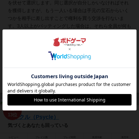
を伏せて選択します。同じ選択が自分しかいなければそれ
を獲得しますが、もう一人いる場合は手元の宝石からいく
つかを相手に差し出すことで権利を買う交渉を行ないま
す。3人以上がバッティングした場合は、それら全員が何も
得られません。 誰かが1周した時点で得点計算に移りま
す。1周した人は10点の得点を得...
319
1226
270
708
興味あり
経験あり
お気に入り
持ってる
再入荷までお待ち下さい
13位
サイクル（Psycle）
気づくとあなたも回っている
レビュー
プレイ人数
プレイ時間
推奨年齢
発売年