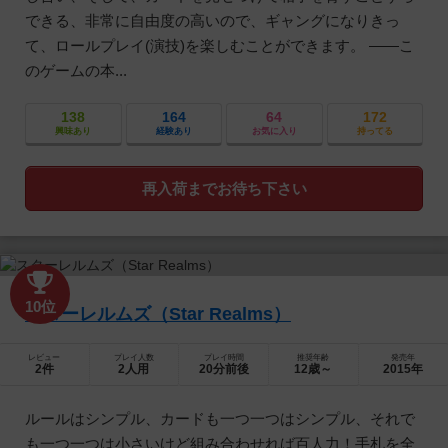
できる、非常に自由度の高いので、ギャングになりきっ
て、ロールプレイ(演技)を楽しむことができます。 ――こ
のゲームの本...
138
164
64
172
興味あり
経験あり
お気に入り
持ってる
再入荷までお待ち下さい
10位
スターレルムズ（Star Realms）
レビュー
プレイ人数
プレイ時間
推奨年齢
発売年
2件
2人用
20分前後
12歳～
2015年
ルールはシンプル、カードも一つ一つはシンプル、それで
も一つ一つは小さいけど組み合わせれば百人力！手札を全