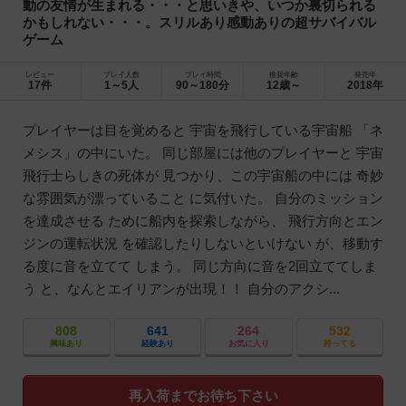
動の友情が生まれる・・・と思いきや、いつか裏切られる
かもしれない・・・。スリルあり感動ありの超サバイバル
ゲーム
レビュー
プレイ人数
プレイ時間
推奨年齢
発売年
17件
1～5人
90～180分
12歳～
2018年
プレイヤーは目を覚めると 宇宙を飛行している宇宙船 「ネ
メシス」の中にいた。 同じ部屋には他のプレイヤーと 宇宙
飛行士らしきの死体が 見つかり、この宇宙船の中には 奇妙
な雰囲気が漂っていること に気付いた。 自分のミッション
を達成させる ために船内を探索しながら、 飛行方向とエン
ジンの運転状況 を確認したりしないといけない が、移動す
る度に音を立てて しまう。 同じ方向に音を2回立ててしま
う と、なんとエイリアンが出現！！ 自分のアクシ...
808
641
264
532
興味あり
経験あり
お気に入り
持ってる
再入荷までお待ち下さい