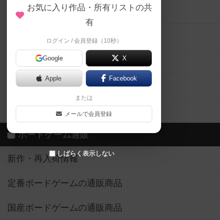
お気に入り作品・所有リストの共
メカニクス特集
有
掲示板・トピックス
ログイン / 会員登録（10秒）
Google
X
ボドとも・会員一覧
Apple
Facebook
ボードゲーム業界コラム
または
ボドゲーマご利用案内
メールで会員登録
ボードゲーム通販
しばらく表示しない
新作・再入荷情報
定番ボードゲームの通販商品
国産ボードゲームの通販商品