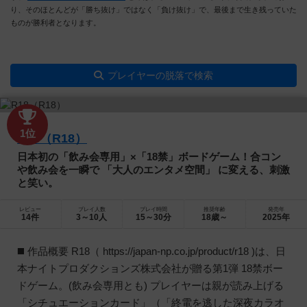
り、そのほとんどが「勝ち抜け」ではなく「負け抜け」で、最後まで生き残っていた
ものが勝利者となります。
プレイヤーの脱落で検索
1位
R18（R18）
日本初の「飲み会専用」×「18禁」ボードゲーム！合コン
や飲み会を一瞬で 「大人のエンタメ空間」 に変える、刺激
と笑い。
レビュー
プレイ人数
プレイ時間
推奨年齢
発売年
14件
3～10人
15～30分
18歳～
2025年
◼️ 作品概要 R18（ https://japan-np.co.jp/product/r18 )は、日
本ナイトプロダクションズ株式会社が贈る第1弾 18禁ボー
ドゲーム。(飲み会専用とも) プレイヤーは親が読み上げる
「シチュエーションカード」（「終電を逃した深夜カラオ