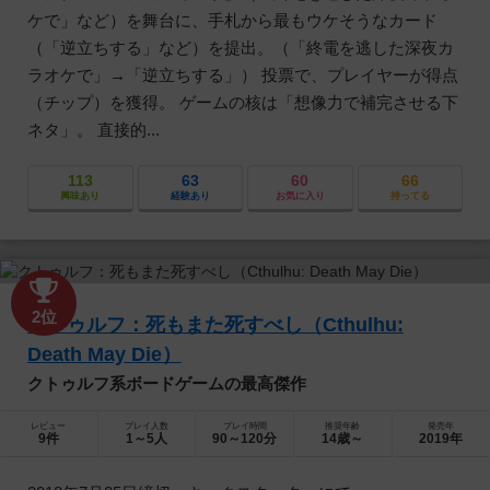
ケで」など）を舞台に、手札から最もウケそうなカード
（「逆立ちする」など）を提出。（「終電を逃した深夜カ
ラオケで」→「逆立ちする」） 投票で、プレイヤーが得点
（チップ）を獲得。 ゲームの核は「想像力で補完させる下
ネタ」。 直接的...
113
63
60
66
興味あり
経験あり
お気に入り
持ってる
2位
クトゥルフ：死もまた死すべし（Cthulhu:
Death May Die）
クトゥルフ系ボードゲームの最高傑作
レビュー
プレイ人数
プレイ時間
推奨年齢
発売年
9件
1～5人
90～120分
14歳～
2019年