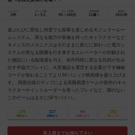
レビュー
プレイ人数
プレイ時間
推奨年齢
発売年
2件
1～5人
90～180分
12歳～
2021年
遊ぶたびに変化し何度でも探索を楽しめるモジュラールー
ムシステム、異なる能力や装備を持ったキャラクターなど
ネメシスのメカニクスはそのままに新たに加わった電力シ
ステムや異なる階層を行き来するエレベーターが封鎖され
た施設にいる臨場感を与え、前作同様に異なる目的が生み
出す半協力プレイに、火星施設を運営する企業が下す極秘
コードが加わることでよりSFパニック映画感を盛り上げま
す。 両面仕様のマップによる高難易度ゲームや前作のキャ
ラクターやイントルーダーを使ったプレイなど、隙のない
このゲームはまさにSFサバイバ...
175
117
44
192
興味あり
経験あり
お気に入り
持ってる
再入荷までお待ち下さい