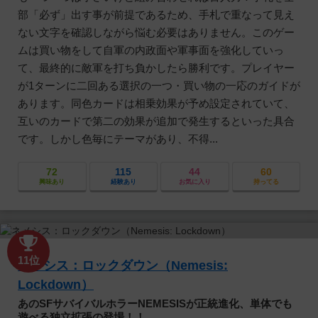
部「必ず」出す事が前提であるため、手札で重なって見え
ない文字を確認しながら悩む必要はありません。このゲー
ムは買い物をして自軍の内政面や軍事面を強化していっ
て、最終的に敵軍を打ち負かしたら勝利です。プレイヤー
が1ターンに二回ある選択の一つ・買い物の一応のガイドが
あります。同色カードは相乗効果が予め設定されていて、
互いのカードで第二の効果が追加で発生するといった具合
です。しかし色毎にテーマがあり、不得...
72
115
44
60
興味あり
経験あり
お気に入り
持ってる
11位
ネメシス：ロックダウン（Nemesis:
Lockdown）
あのSFサバイバルホラーNEMESISが正統進化、単体でも
遊べる独立拡張の登場！！