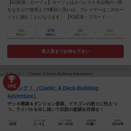
【K2拡張：ローツェ】ローツェはエベレスト大山塊の一部
をなす山で地球上で4番目に高い山。プレイヤーはこのロー
ツェに挑むことになります。 【K2拡張：ブロード・...
181
275
98
296
興味あり
経験あり
お気に入り
持ってる
再入荷までお待ち下さい
18位
クランク！（Clank!: A Deck-Building
Adventure）
デッキ構築＆ダンジョン探索。ドラゴンの怒りに怯えつ
つ、ライバルを出し抜いて伝説の盗賊を目指せ！
レビュー
プレイ人数
プレイ時間
推奨年齢
発売年
46件
2～4人
30～60分
12歳～
2016年