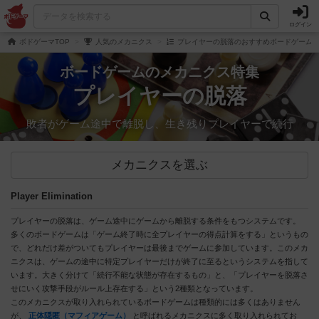
ログイン
ボドゲーマTOP
人気のメカニクス
プレイヤーの脱落のおすすめボードゲーム
ボードゲームのメカニクス特集
プレイヤーの脱落
敗者がゲーム途中で離脱し、生き残りプレイヤーで続行
メカニクスを選ぶ
Player Elimination
プレイヤーの脱落は、ゲーム途中にゲームから離脱する条件をもつシステムです。
多くのボードゲームは「ゲーム終了時に全プレイヤーの得点計算をする」というもの
で、どれだけ差がついてもプレイヤーは最後までゲームに参加しています。このメカ
ニクスは、ゲームの途中に特定プレイヤーだけが終了に至るというシステムを指して
います。大きく分けて「続行不能な状態が存在するもの」と、「プレイヤーを脱落さ
せにいく攻撃手段がルール上存在する」という2種類となっています。
このメカニクスが取り入れられているボードゲームは種類的には多くはありません
が、
正体隠匿（マフィアゲーム）
と呼ばれるメカニクスに多く取り入れられてお