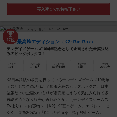
再入荷までお待ち下さい
17位
K2：最高峰エディション（K2: Big Box）
テンデイズゲームズ10周年記念として企画された全拡張込
みのビッグボックス！
レビュー
プレイ人数
プレイ時間
推奨年齢
発売年
10件
1～5人
60分前後
8歳～
2020年
K2日本語版の販売を行っているテンデイズゲームズ10周年
記念として企画された全拡張込みのビッグボックス。日本
語版だけの企画のつもりが販売元にえらく気に入られて多
言語対応となり販売が遅れたとか。（テンデイズゲームズ
TVより） ＜内容物＞ 【K2】K2基本ゲーム。エベレストに
次ぐ世界第2位の山「K2」の登頂を目指す登山ゲーム。