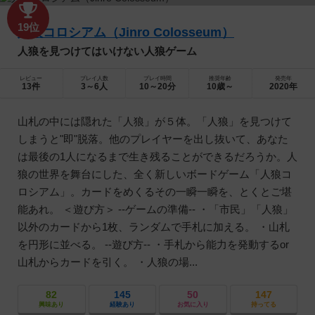
19位
人狼コロシアム（Jinro Colosseum）
人狼を見つけてはいけない人狼ゲーム
レビュー
プレイ人数
プレイ時間
推奨年齢
発売年
13件
3～6人
10～20分
10歳～
2020年
山札の中には隠れた「人狼」が５体。「人狼」を見つけて
しまうと"即"脱落。他のプレイヤーを出し抜いて、あなた
は最後の1人になるまで生き残ることができるだろうか。人
狼の世界を舞台にした、全く新しいボードゲーム「人狼コ
ロシアム」。カードをめくるその一瞬一瞬を、とくとご堪
能あれ。 ＜遊び方＞ --ゲームの準備-- ・「市民」「人狼」
以外のカードから1枚、ランダムで手札に加える。 ・山札
を円形に並べる。 --遊び方-- ・手札から能力を発動するor
山札からカードを引く。 ・人狼の場...
82
145
50
147
興味あり
経験あり
お気に入り
持ってる