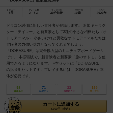
「DORASURE」拡張版第10弾
レビュー
プレイ人数
プレイ時間
推奨年齢
発売年
5件
2～5人
30分前後
10歳～
2020年
ドラゴン討伐に新しい冒険者が登場します。 追加キャラク
ター「テイマー」と新要素として3種の小さな相棒たち（オ
トモアニマル） 小さいけれど勇敢なオトモアニマルたちは
冒険者の力強い味方となってくれるでしょう。
「DORASURE」は完全協力型のミニチュアボードゲーム
です。 本拡張版で、新冒険者と新要素「旅のオトモ」を使
用できるようになります。 ※本セットは「DORASURE」
の拡張用セットです。プレイするには「DORASURE」本
体が必要です。
98
71
33
165
興味あり
経験あり
お気に入り
持ってる
カートに追加する
3,300円（税込）