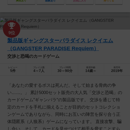
興味あり
経験あり
お気に入り
持ってる
9位
製品版ギャングスターパラダイス レクイエム
（GANGSTER PARADISE Requiem）
交渉と恐喝のカードゲーム
レビュー
プレイ人数
プレイ時間
推奨年齢
発売年
5件
4～7人
30～90分
14歳～
2019年
「あなたの愛するボスは死んだ。そして始まる骨肉の争
い……。」 累計5000セット販売の大人気「交渉と恐喝」の
カードゲーム”ギャンパラ”の製品版です。 交渉を通じて特
定のカードを手札に揃えることが目的のセットコレクショ
ンゲームでありながら、同時にお互いの陣営を探り合う正
体隠匿系（人狼系）ゲームになっています。 直接攻撃、騙
し合い、そして、カードを見せつけて相手を脅すことすら