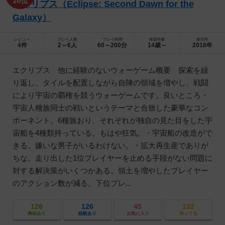
16位
エクリプス（Eclipse: Second Dawn for the
Galaxy）
レビュー
プレイ人数
プレイ時間
推奨年齢
発売年
4件
2～6人
60～200分
14歳～
2018年
エクリプス 他に経験のないウォーゲーム概要 探索を繰
り返し、タイルを配置しながら自陣の領域を増やし、戦闘
により宇宙の覇権を競うウォーゲームです。良いところ・
宇宙人種族同士の戦いというテーマと合致した豪華なコン
ポーネント。6種族おり、それぞれが独自の見た目をした宇
宙船を4種類持っている。もはや狂気。・宇宙船の改造がで
きる、嫌いな男子がいるわけない。・拡大再生産でありが
ちな、走り出した1位プレイヤーを止める手段がない問題に
対する解決策がいくつかある。領土を増やしたプレイヤー
のアクション数が減る。下位プレ...
126
126
45
132
興味あり
経験あり
お気に入り
持ってる