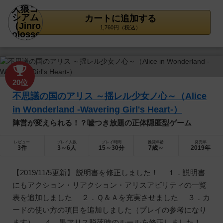
カートに追加する
1,760円（税込）
20位
不思議の国のアリス ～揺レル少女ノ心～（Alice
in Wonderland -Wavering Girl's Heart-）
陣営が変えられる！？嘘つき放題の正体隠匿型ゲーム
レビュー
プレイ人数
プレイ時間
推奨年齢
発売年
3件
3～6人
15～30分
7歳～
2019年
【2019/11/5更新】 説明書を修正しました！ １．説明書
にもアクション・リアクション・アリスアビリティの一覧
表を追加しました ２．Ｑ＆Ａを充実させました ３．カ
ードの使い方の項目を追加しました（プレイの参考になり
ます） ４．黒アリス脱落時のルールを修正しました！