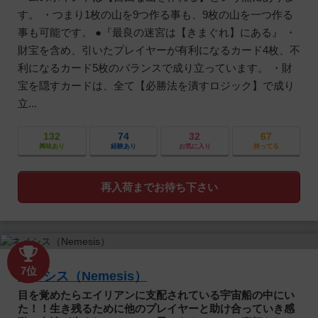
す。 ・つまり1枚の山を9つ作る事も、9枚の山を一つ作る
事も可能です。 ●『最良の迷宮は【きまぐれ】にある』 ・
財宝を含め、引いたプレイヤーが有利になるカード4枚、不
利になるカード5枚のバランスで成り立っています。 ・財
宝を隠すカードは、全て【必勝法を潰すロジック】で成り
立...
132
74
32
67
興味あり
経験あり
お気に入り
持ってる
再入荷までお待ち下さい
7位
ネメシス（Nemesis）
目を覚めたらエイリアンに支配されている宇宙船の中にい
た！！生き残るために他のプレイヤーと助け合っていき感