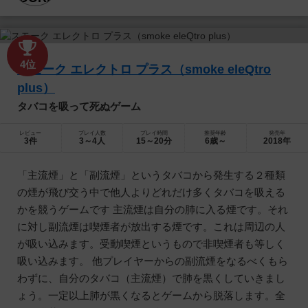
4位
スモーク エレクトロ プラス（smoke eleQtro
plus）
タバコを吸って死ぬゲーム
レビュー
プレイ人数
プレイ時間
推奨年齢
発売年
3件
3～4人
15～20分
6歳～
2018年
「主流煙」と「副流煙」というタバコから発生する２種類
の煙が飛び交う中で他人よりどれだけ多くタバコを吸える
かを競うゲームです 主流煙は自分の肺に入る煙です。それ
に対し副流煙は喫煙者が放出する煙です。これは周辺の人
が吸い込みます。受動喫煙というもので非喫煙者も等しく
吸い込みます。 他プレイヤーからの副流煙をなるべくもら
わずに、自分のタバコ（主流煙）で肺を黒くしていきまし
ょう。一定以上肺が黒くなるとゲームから脱落します。全