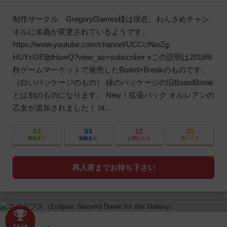
制作サークル GregoryGames様は現在、わんさめチャン
ネルに名義が変更されているようです。
https://www.youtube.com/channel/UCCcINwZg-
HUYcGEljblHswQ?view_as=subscriber ※この説明は2018年
秋ゲームマーケットで発売したBoard×Breakのものです。
（白いパッケージのもの） 緑のパッケージの旧BoardBreak
とは別のものになります。 New！拡張パック オルレアンの
乙女が追加されました！ ht...
53
33
12
35
興味あり
経験あり
お気に入り
持ってる
再入荷までお待ち下さい