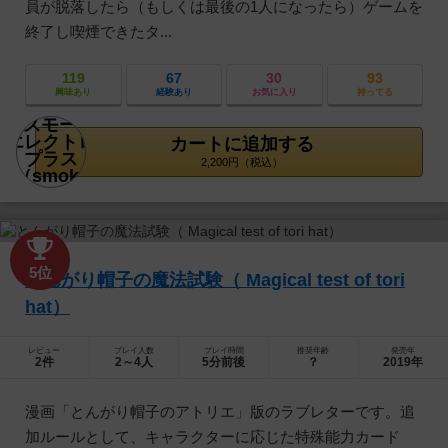
員が脱落したら（もしくは最後の1人になったら）ゲームを
終了し喫煙できたタ...
119
67
30
93
興味あり
経験あり
お気に入り
持ってる
カートに追加する
2,200円（税込）
5位
とんがり帽子の魔法試験（ Magical test of tori
hat）
レビュー
プレイ人数
プレイ時間
推奨年齢
発売年
2件
2～4人
5分前後
？
2019年
漫画「とんがり帽子のアトリエ」版のラブレターです。追
加ルールとして、キャラクターに応じた特殊能力カード