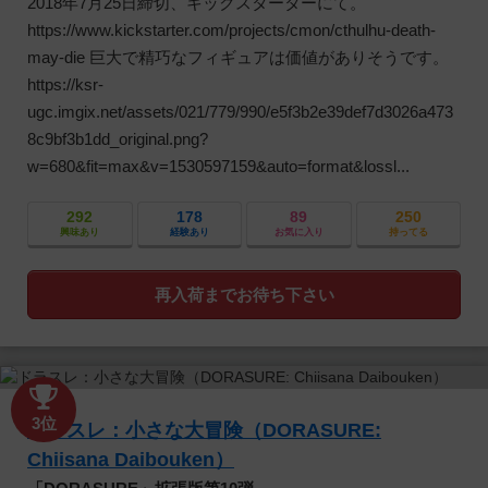
2018年7月25日締切、キックスターターにて。
https://www.kickstarter.com/projects/cmon/cthulhu-death-
may-die 巨大で精巧なフィギュアは価値がありそうです。
https://ksr-
ugc.imgix.net/assets/021/779/990/e5f3b2e39def7d3026a473
8c9bf3b1dd_original.png?
w=680&fit=max&v=1530597159&auto=format&lossl...
292
178
89
250
興味あり
経験あり
お気に入り
持ってる
再入荷までお待ち下さい
3位
ドラスレ：小さな大冒険（DORASURE:
Chiisana Daibouken）