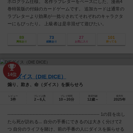
ホログラム仕様。 名作ラブレターをベースにした、漫画4
巻特装版の付録のカードゲームです。 追加カードは通常の
ラブレターより効果が一捻りされてそれぞれのキャラクタ
ーにもぴったり。 上級者は是非混ぜて遊びたい。
89
73
27
101
興味あり
経験あり
お気に入り
持ってる
14位
DIEダイス（DIE DICE）
煽り、欺き、命（ダイス）を振らせろ
レビュー
プレイ人数
プレイ時間
推奨年齢
発売年
3件
2～6人
10～20分
12歳～
2025年
-------------------------------------------------------------- 1の目を出し
たら死が訪れる... 自分の手番にできるのは大きく分けて2
つ 自分のライフを賭け、前の手番の人にダイスを振らせる