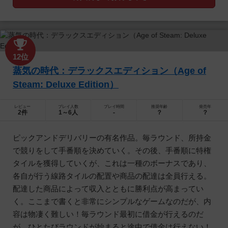
12位
蒸気の時代：デラックスエディション（Age of
Steam: Deluxe Edition）
レビュー
プレイ人数
プレイ時間
推奨年齢
発売年
2件
1～6人
-
？
？
ピックアンドデリバリーの有名作品。毎ラウンド、所持金
で競りをして手番順を決めていく。その後、手番順に特権
タイルを獲得していくが、これは一種のボーナスであり、
各自が行う線路タイルの配置や商品の配達は全員行える。
配達した商品によって収入とともに勝利点が高まってい
く。ここまで書くと非常にシンプルなゲームなのだが、内
容は物凄く難しい！毎ラウンド最初に借金が行えるのだ
が、ひとたびラウンドが始まると途中で借金は行えない！