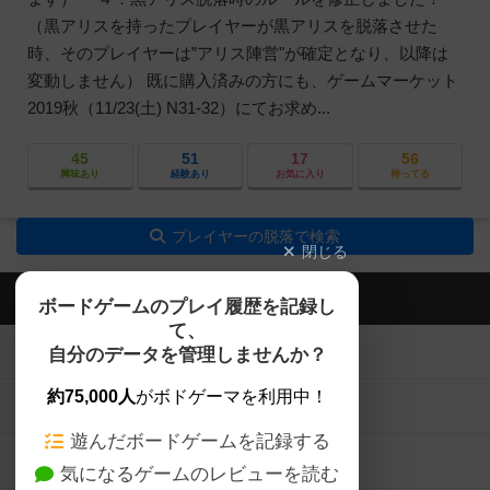
（黒アリスを持ったプレイヤーが黒アリスを脱落させた
時、そのプレイヤーは”アリス陣営"が確定となり、以降は
変動しません） 既に購入済みの方にも、ゲームマーケット
2019秋（11/23(土) N31-32）にてお求め...
45
51
17
56
興味あり
経験あり
お気に入り
持ってる
プレイヤーの脱落で検索
閉じる
ボドゲーマTOP
ボードゲームのプレイ履歴を記録し
て、
ボードゲームを検索する
自分のデータを管理しませんか？
約75,000人
がボドゲーマを利用中！
ボードゲームの新着レビュー
遊んだボードゲームを記録する
ボードゲーム会情報
気になるゲームのレビューを読む