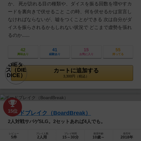
か、 死が訪れる目の種類や、ダイスを振る回数を増やすカ
ードを裏向きで伏せること この時、何を伏せるかは宣言し
なければならないが、嘘をつくことができる 次は自分がダ
イスを振らされるかもしれない状況で どこまで虚勢を張れ
るのか......
42
41
15
55
興味あり
経験あり
お気に入り
持ってる
カートに追加する
3,300円（税込）
15位
ボードブレイク（BoardBreak）
2人対戦サバゲSLG。2セットあれば4人でも。
レビュー
プレイ人数
プレイ時間
推奨年齢
発売年
5件
2人用
15～30分
10歳～
2018年