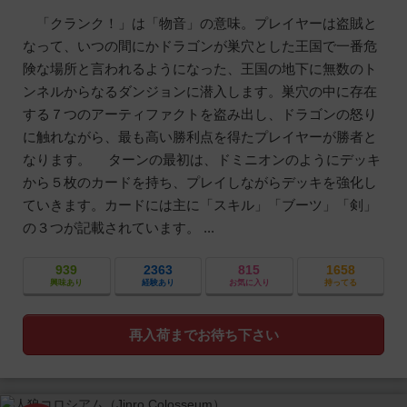
「クランク！」は「物音」の意味。プレイヤーは盗賊と
なって、いつの間にかドラゴンが巣穴とした王国で一番危
険な場所と言われるようになった、王国の地下に無数のト
ンネルからなるダンジョンに潜入します。巣穴の中に存在
する７つのアーティファクトを盗み出し、ドラゴンの怒り
に触れながら、最も高い勝利点を得たプレイヤーが勝者と
なります。 ターンの最初は、ドミニオンのようにデッキ
から５枚のカードを持ち、プレイしながらデッキを強化し
ていきます。カードには主に「スキル」「ブーツ」「剣」
の３つが記載されています。 ...
939
2363
815
1658
興味あり
経験あり
お気に入り
持ってる
再入荷までお待ち下さい