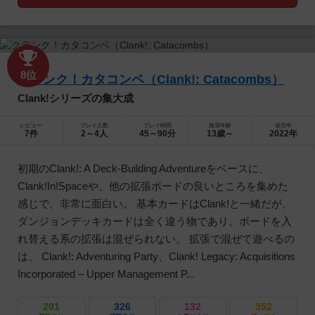
8位
クランク！カタコンベ（Clank!: Catacombs）
Clank!シリーズの集大成
レビュー
プレイ人数
プレイ時間
推奨年齢
発売年
7件
2～4人
45～90分
13歳～
2022年
初期のClank!: A Deck-Building Adventureをベースに、
Clank!In!Spaceや、他の拡張ボードの良いところを集めた
感じで、非常に面白い。 基本カードはClank!と一緒だが、
ダンジョンデッキカードは全く違う物であり、ボードを入
れ替える系の拡張は混ぜられない。 拡張で混ぜて遊べるの
は、 Clank!: Adventuring Party、Clank! Legacy: Acquisitions
Incorporated – Upper Management P...
201
326
132
352