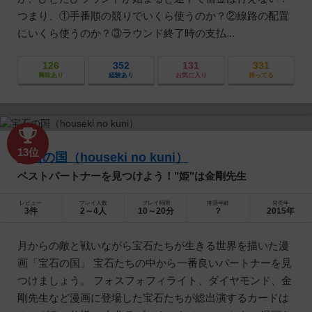
つまり、①手番順の競りでいくら使うのか？②線路の配置
にいくら使うのか？③ラウンド終了時の支払...
126
352
131
331
興味あり
経験あり
お気に入り
持ってる
13位
宝石の国（houseki no kuni）
ベストパートナーを見つけよう！"姫"は金剛先生
レビュー
プレイ人数
プレイ時間
推奨年齢
発売年
3件
2～4人
10～20分
？
2015年
月からの敵と戦いながら宝石たちが生きる世界を描いた漫
画「宝石の国」 宝石たちの中から一番良いパートナーを見
つけましょう。 フォスフォフィライト、ダイヤモンド、金
剛先生など漫画に登場した宝石たちが総出演するカードは