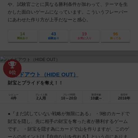
や、試験官ごとに異なる勝利条件が加わって、テーマを生
かした面白いゲームになっています。こういうフレーバー
にあわせた作り方が上手だなーと感心。
14
43
19
96
興味あり
経験あり
お気に入り
持ってる
6位
ハイドアウト（HIDE OUT）
財宝とプライドを奪え！！
レビュー
プレイ人数
プレイ時間
推奨年齢
発売年
4件
2人用
10～20分
10歳～
2018年
●『まだ試していない戦略が無限にある』 ・9枚のカードで
財宝を隠し、先に相手の財宝を奪った者が勝利するゲーム
です。 ・財宝を隠す為にカードで山を作りますが、このゲ
ームのポイントは【自由な山を作れる】という点にありま