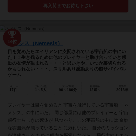
再入荷までお待ち下さい
14位
ネメシス（Nemesis）
目を覚めたらエイリアンに支配されている宇宙船の中にい
た！！生き残るために他のプレイヤーと助け合っていき感
動の友情が生まれる・・・と思いきや、いつか裏切られる
かもしれない・・・。スリルあり感動ありの超サバイバル
ゲーム
レビュー
プレイ人数
プレイ時間
推奨年齢
発売年
17件
1～5人
90～180分
12歳～
2018年
プレイヤーは目を覚めると 宇宙を飛行している宇宙船 「ネ
メシス」の中にいた。 同じ部屋には他のプレイヤーと 宇宙
飛行士らしきの死体が 見つかり、この宇宙船の中には 奇妙
な雰囲気が漂っていること に気付いた。 自分のミッション
を達成させる ために船内を探索しながら、 飛行方向とエン