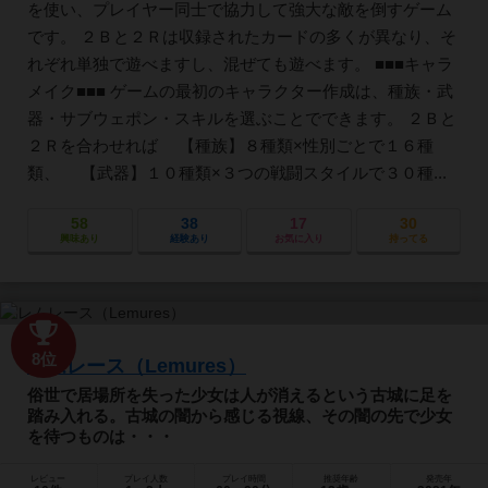
を使い、プレイヤー同士で協力して強大な敵を倒すゲーム
です。 ２Ｂと２Ｒは収録されたカードの多くが異なり、そ
れぞれ単独で遊べますし、混ぜても遊べます。 ■■■キャラ
メイク■■■ ゲームの最初のキャラクター作成は、種族・武
器・サブウェポン・スキルを選ぶことでできます。 ２Ｂと
２Ｒを合わせれば 【種族】８種類×性別ごとで１６種
類、 【武器】１０種類×３つの戦闘スタイルで３０種...
58
38
17
30
興味あり
経験あり
お気に入り
持ってる
8位
レムレース（Lemures）
俗世で居場所を失った少女は人が消えるという古城に足を
踏み入れる。古城の闇から感じる視線、その闇の先で少女
を待つものは・・・
レビュー
プレイ人数
プレイ時間
推奨年齢
発売年