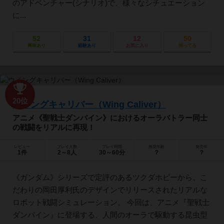
のアドベンチャー(シナリオ)で、様々なシチュエーション
に...
52
31
12
50
興味あり
経験あり
お気に入り
持ってる
20位
ウイングキャリバー（Wing Caliver）
アニメ《聖戦士ダンバイン》におけるオーラバトラー同士
の戦闘をリアルに再現！
レビュー
プレイ人数
プレイ時間
推奨年齢
発売年
1件
2～8人
30～60分
？
？
《ガンダム》シリーズで定評のあるツクダホビーから、こ
だわりの岡田厚利氏のデザインでリリースされたリアルな
ロボット戦闘シミュレーション。 今回は、アニメ『聖戦士
ダンバイン』に登場する、人間のオーラで駆動する昆虫型