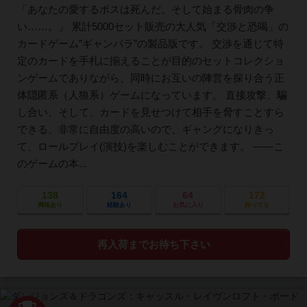
「あなたの愛するボスは死んだ。そして始まる骨肉の争
い……。」 累計5000セット販売の大人気「交渉と恐喝」の
カードゲーム”ギャンパラ”の製品版です。 交渉を通じて特
定のカードを手札に揃えることが目的のセットコレクショ
ンゲームでありながら、同時にお互いの陣営を探り合う正
体隠匿系（人狼系）ゲームになっています。 直接攻撃、騙
し合い、そして、カードを見せつけて相手を脅すことすら
できる、非常に自由度の高いので、ギャングになりきっ
て、ロールプレイ(演技)を楽しむことができます。 ――こ
のゲームの本...
138
164
64
172
興味あり
経験あり
お気に入り
持ってる
再入荷までお待ち下さい