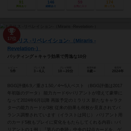
91
146
59
174
興味あり
経験あり
お気に入り
持ってる
17位
ミラリス -リベレイション-（Miraris -
Revelation-）
バッティング＋キャラ効果で秀逸な10分
レビュー
プレイ人数
プレイ時間
推奨年齢
発売年
5件
3～6人
10～20分
8歳～
2024年
BGG評価6.9／重さ1.50／4〜5人ベスト （BGG評価は2017
年初版のデータ） 能力カードやバリアントが増えて豪華に
なって2024年6月以降 再販予定のミラリス 新たなキャラク
ターの能力カードが3枚 従来の効果も何枚か見直されてバ
ランス調整されています（イラストは同じ） バリアント用
のカード5枚もプレイに変化をもたらしてくれる内容↓ ↑バ
リアントの１例：『第八の奇跡』中央の12点カードを、ゲ