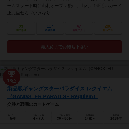
ームスタート時に山札オープン後に、山札に1番近いカード
上に重ねる（いきなり...
93
117
47
206
興味あり
経験あり
お気に入り
持ってる
再入荷までお待ち下さい
18位
製品版ギャングスターパラダイス レクイエム
（GANGSTER PARADISE Requiem）
交渉と恐喝のカードゲーム
レビュー
プレイ人数
プレイ時間
推奨年齢
発売年
5件
4～7人
30～90分
14歳～
2019年