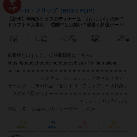
10位
ビストロ・フリップ（Bistro FLIP）
【新作】神頼みシェフのディナーは「おいしい!」のか!?
ドラフト＆大喜利! 感動!?とお笑い!?渦巻く料理ゲーム!
レビュー
プレイ人数
プレイ時間
推奨年齢
発売年
10件
3～6人
30～60分
10歳～
2020年
拡張版も出ました。拡張版情報はこちら↓
https://bodoge.hoobby.net/games/bistro-flip-international-
edition ＝＝＝＝＝＝＝＝＝＝＝＝＝＝＝＝＝＝＝＝＝＝＝
＝＝＝＝＝＝＝ バナナムーン・ステュディオ × レアサイト
ゲームズ コラボ作品 『ビストロ・フリップ』〜神頼みシ
ェフの三つ星ディナー〜 ＝＝＝＝＝＝＝＝＝＝＝＝＝＝＝
＝＝＝＝＝＝＝＝＝＝＝＝＝＝＝ “チリン・チリン” ベルを
鳴らして、 お客さまの「オーダー！」のか...
133
75
33
101
興味あり
経験あり
お気に入り
持ってる