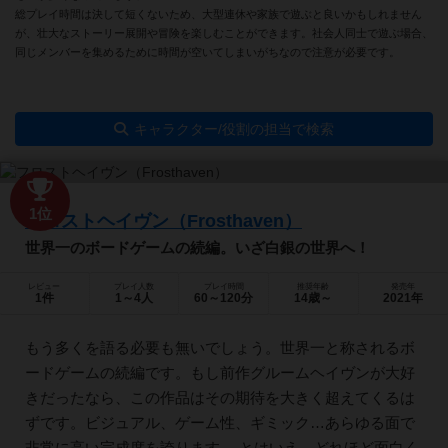
総プレイ時間は決して短くないため、大型連休や家族で遊ぶと良いかもしれません
が、壮大なストーリー展開や冒険を楽しむことができます。社会人同士で遊ぶ場合、
同じメンバーを集めるために時間が空いてしまいがちなので注意が必要です。
キャラクター/役割の担当で検索
1位
フロストヘイヴン（Frosthaven）
世界一のボードゲームの続編。いざ白銀の世界へ！
レビュー
プレイ人数
プレイ時間
推奨年齢
発売年
1件
1～4人
60～120分
14歳～
2021年
もう多くを語る必要も無いでしょう。世界一と称されるボ
ードゲームの続編です。もし前作グルームヘイヴンが大好
きだったなら、この作品はその期待を大きく超えてくるは
ずです。ビジュアル、ゲーム性、ギミック…あらゆる面で
非常に高い完成度を誇ります。 とはいえ、どれほど面白く