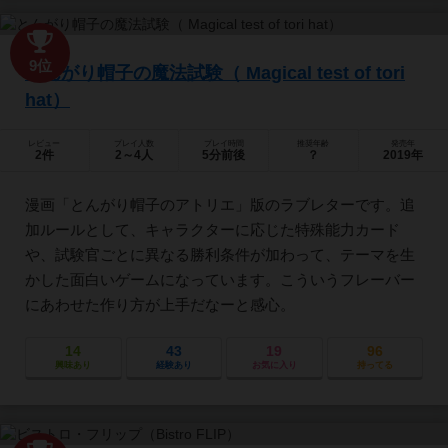
9位
とんがり帽子の魔法試験（ Magical test of tori
hat）
レビュー
プレイ人数
プレイ時間
推奨年齢
発売年
2件
2～4人
5分前後
？
2019年
漫画「とんがり帽子のアトリエ」版のラブレターです。追
加ルールとして、キャラクターに応じた特殊能力カード
や、試験官ごとに異なる勝利条件が加わって、テーマを生
かした面白いゲームになっています。こういうフレーバー
にあわせた作り方が上手だなーと感心。
14
43
19
96
興味あり
経験あり
お気に入り
持ってる