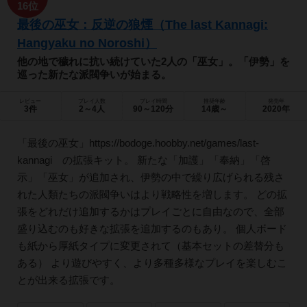
16位
最後の巫女：反逆の狼煙（The last Kannagi:
Hangyaku no Noroshi）
他の地で穢れに抗い続けていた2人の「巫女」。「伊勢」を
巡った新たな派閥争いが始まる。
レビュー
プレイ人数
プレイ時間
推奨年齢
発売年
3件
2～4人
90～120分
14歳～
2020年
「最後の巫女」https://bodoge.hoobby.net/games/last-
kannagi の拡張キット。 新たな「加護」「奉納」「啓
示」「巫女」が追加され、伊勢の中で繰り広げられる残さ
れた人類たちの派閥争いはより戦略性を増します。 どの拡
張をどれだけ追加するかはプレイごとに自由なので、全部
盛り込むのも好きな拡張を追加するのもあり。 個人ボード
も紙から厚紙タイプに変更されて（基本セットの差替分も
ある） より遊びやすく、より多種多様なプレイを楽しむこ
とが出来る拡張です。