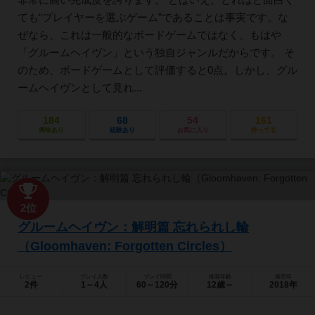
ても“プレイヤーを選ぶゲーム”であることは事実です。な
ぜなら、これは一般的なボードゲームではなく、もはや
「グルームヘイヴン」という独自ジャンルだからです。 そ
のため、ボードゲームとして評価すると0点。しかし、グル
ームヘイヴンとして見れ...
184
68
54
161
興味あり
経験あり
お気に入り
持ってる
2位
グルームヘイヴン：解明篇 忘れられし輪
（Gloomhaven: Forgotten Circles）
レビュー
プレイ人数
プレイ時間
推奨年齢
発売年
2件
1～4人
60～120分
12歳～
2018年