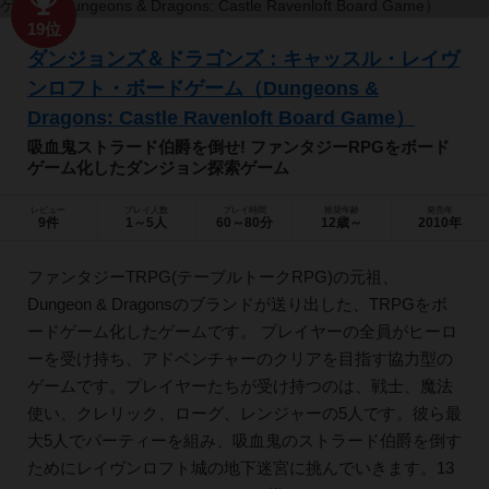
19位
ダンジョンズ＆ドラゴンズ：キャッスル・レイヴ
ンロフト・ボードゲーム（Dungeons &
Dragons: Castle Ravenloft Board Game）
吸血鬼ストラード伯爵を倒せ! ファンタジーRPGをボード
ゲーム化したダンジョン探索ゲーム
レビュー
プレイ人数
プレイ時間
推奨年齢
発売年
9件
1～5人
60～80分
12歳～
2010年
ファンタジーTRPG(テーブルトークRPG)の元祖、
Dungeon & Dragonsのブランドが送り出した、TRPGをボ
ードゲーム化したゲームです。 プレイヤーの全員がヒーロ
ーを受け持ち、アドベンチャーのクリアを目指す協力型の
ゲームです。プレイヤーたちが受け持つのは、戦士、魔法
使い、クレリック、ローグ、レンジャーの5人です。彼ら最
大5人でパーティーを組み、吸血鬼のストラード伯爵を倒す
ためにレイヴンロフト城の地下迷宮に挑んでいきます。13