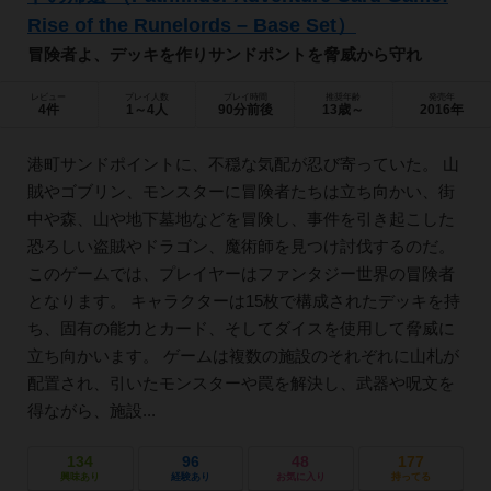
Rise of the Runelords – Base Set）
冒険者よ、デッキを作りサンドポントを脅威から守れ
レビュー
プレイ人数
プレイ時間
推奨年齢
発売年
4件
1～4人
90分前後
13歳～
2016年
港町サンドポイントに、不穏な気配が忍び寄っていた。 山
賊やゴブリン、モンスターに冒険者たちは立ち向かい、街
中や森、山や地下墓地などを冒険し、事件を引き起こした
恐ろしい盗賊やドラゴン、魔術師を見つけ討伐するのだ。
このゲームでは、プレイヤーはファンタジー世界の冒険者
となります。 キャラクターは15枚で構成されたデッキを持
ち、固有の能力とカード、そしてダイスを使用して脅威に
立ち向かいます。 ゲームは複数の施設のそれぞれに山札が
配置され、引いたモンスターや罠を解決し、武器や呪文を
得ながら、施設...
134
96
48
177
興味あり
経験あり
お気に入り
持ってる