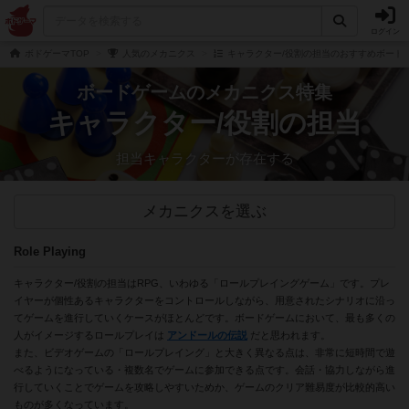
ログイン
ボドゲーマTOP
人気のメカニクス
キャラクター/役割の担当のおすすめボード
ボードゲームのメカニクス特集
キャラクター/役割の担当
担当キャラクターが存在する
メカニクスを選ぶ
Role Playing
キャラクター/役割の担当はRPG、いわゆる「ロールプレイングゲーム」です。プレ
イヤーが個性あるキャラクターをコントロールしながら、用意されたシナリオに沿っ
てゲームを進行していくケースがほとんどです。ボードゲームにおいて、最も多くの
人がイメージするロールプレイは
アンドールの伝説
だと思われます。
また、ビデオゲームの「ロールプレイング」と大きく異なる点は、非常に短時間で遊
べるようになっている・複数名でゲームに参加できる点です。会話・協力しながら進
行していくことでゲームを攻略しやすいためか、ゲームのクリア難易度が比較的高い
ものが多くなっています。