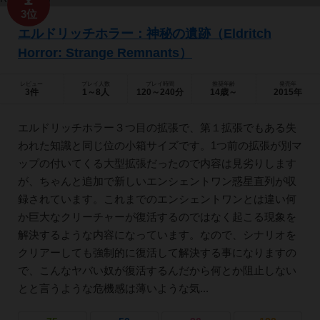
3位
エルドリッチホラー：神秘の遺跡（Eldritch
Horror: Strange Remnants）
レビュー
プレイ人数
プレイ時間
推奨年齢
発売年
3件
1～8人
120～240分
14歳～
2015年
エルドリッチホラー３つ目の拡張で、第１拡張でもある失
われた知識と同じ位の小箱サイズです。1つ前の拡張が別マ
ップの付いてくる大型拡張だったので内容は見劣りします
が、ちゃんと追加で新しいエンシェントワン惑星直列が収
録されています。これまでのエンシェントワンとは違い何
か巨大なクリーチャーが復活するのではなく起こる現象を
解決するような内容になっています。なので、シナリオを
クリアーしても強制的に復活して解決する事になりますの
で、こんなヤバい奴が復活するんだから何とか阻止しない
とと言うような危機感は薄いような気...