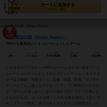
カートに追加する
2,970円（税込）
11位
剣と魔法の国（Magic Realm）
TRPGを徹底的にシミュレーションしたゲーム
レビュー
プレイ人数
プレイ時間
推奨年齢
発売年
1件
1～16人
240分前後
12歳～
1979年
いわゆるテーブルトークRPGをゲームマスター抜きでシミ
ュレーションゲームとしてやろうとしたゲーム。 キャラク
ターは16種類、地形タイル、宝物、武器／防具、コンポー
ネントがてんこ盛りなのでセットアップに時間がかかるけ
ど、ゲームを楽しみにしながら進めて行くワクワク感はな
かなかのもの。 ルールは徐々にやれる事を増やして行くス
テップアップ形式、各々のキャラクターには個別のミッシ