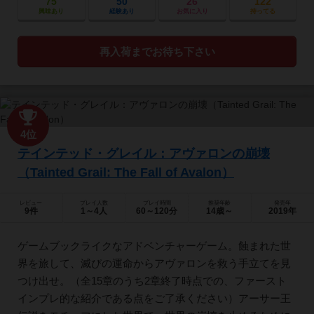
75
50
26
122
興味あり
経験あり
お気に入り
持ってる
再入荷までお待ち下さい
4位
テインテッド・グレイル：アヴァロンの崩壊
（Tainted Grail: The Fall of Avalon）
レビュー
プレイ人数
プレイ時間
推奨年齢
発売年
9件
1～4人
60～120分
14歳～
2019年
ゲームブックライクなアドベンチャーゲーム。蝕まれた世
界を旅して、滅びの運命からアヴァロンを救う手立てを見
つけ出せ。（全15章のうち2章終了時点での、ファースト
インプレ的な紹介である点をご了承ください）アーサー王