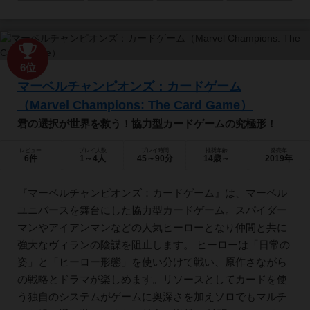
6位
マーベルチャンピオンズ：カードゲーム
（Marvel Champions: The Card Game）
君の選択が世界を救う！協力型カードゲームの究極形！
レビュー
プレイ人数
プレイ時間
推奨年齢
発売年
6件
1～4人
45～90分
14歳～
2019年
『マーベルチャンピオンズ：カードゲーム』は、マーベル
ユニバースを舞台にした協力型カードゲーム。スパイダー
マンやアイアンマンなどの人気ヒーローとなり仲間と共に
強大なヴィランの陰謀を阻止します。 ヒーローは「日常の
姿」と「ヒーロー形態」を使い分けて戦い、原作さながら
の戦略とドラマが楽しめます。リソースとしてカードを使
う独自のシステムがゲームに奥深さを加えソロでもマルチ