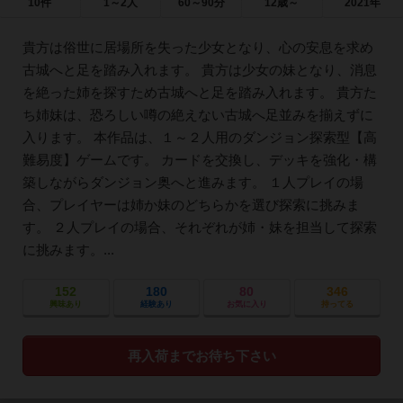
10件
1～2人
60～90分
12歳～
2021年
貴方は俗世に居場所を失った少女となり、心の安息を求め
古城へと足を踏み入れます。 貴方は少女の妹となり、消息
を絶った姉を探すため古城へと足を踏み入れます。 貴方た
ち姉妹は、恐ろしい噂の絶えない古城へ足並みを揃えずに
入ります。 本作品は、１～２人用のダンジョン探索型【高
難易度】ゲームです。 カードを交換し、デッキを強化・構
築しながらダンジョン奥へと進みます。 １人プレイの場
合、プレイヤーは姉か妹のどちらかを選び探索に挑みま
す。 ２人プレイの場合、それぞれが姉・妹を担当して探索
に挑みます。...
152
180
80
346
興味あり
経験あり
お気に入り
持ってる
再入荷までお待ち下さい