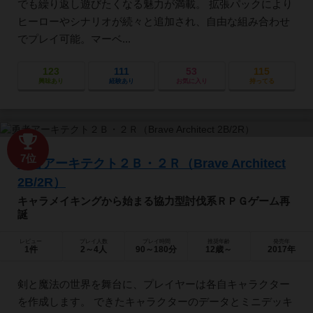
でも繰り返し遊びたくなる魅力が満載。 拡張パックにより
ヒーローやシナリオが続々と追加され、自由な組み合わせ
でプレイ可能。マーベ...
123
111
53
115
興味あり
経験あり
お気に入り
持ってる
7位
勇者アーキテクト２Ｂ・２Ｒ（Brave Architect
2B/2R）
キャラメイキングから始まる協力型討伐系ＲＰＧゲーム再
誕
レビュー
プレイ人数
プレイ時間
推奨年齢
発売年
1件
2～4人
90～180分
12歳～
2017年
剣と魔法の世界を舞台に、プレイヤーは各自キャラクター
を作成します。 できたキャラクターのデータとミニデッキ