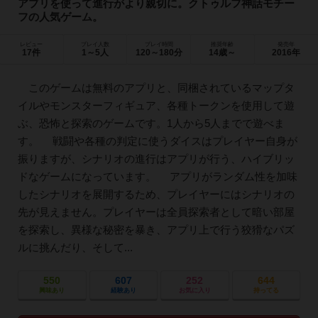
アプリを使って進行がより親切に。クトゥルフ神話モチー
フの人気ゲーム。
レビュー
プレイ人数
プレイ時間
推奨年齢
発売年
17件
1～5人
120～180分
14歳～
2016年
このゲームは無料のアプリと、同梱されているマップタ
イルやモンスターフィギュア、各種トークンを使用して遊
ぶ、恐怖と探索のゲームです。1人から5人までで遊べま
す。 戦闘や各種の判定に使うダイスはプレイヤー自身が
振りますが、シナリオの進行はアプリが行う、ハイブリッ
ドなゲームになっています。 アプリがランダム性を加味
したシナリオを展開するため、プレイヤーにはシナリオの
先が見えません。プレイヤーは全員探索者として暗い部屋
を探索し、異様な秘密を暴き、アプリ上で行う狡猾なパズ
ルに挑んだり、そして...
550
607
252
644
興味あり
経験あり
お気に入り
持ってる