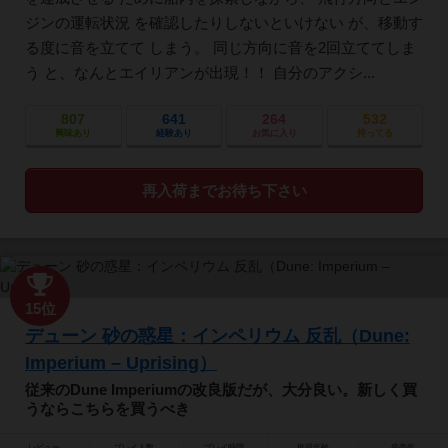
ジンの運転状況 を確認したりしないといけない が、移動す
る度に音を立てて しまう。 同じ方向に音を2回立ててしま
う と、なんとエイリアンが出現！！ 自分のアクシ...
807
641
264
532
興味あり
経験あり
お気に入り
持ってる
再入荷までお待ち下さい
15位
デューン 砂の惑星：インペリウム 反乱（Dune:
Imperium – Uprising）
従来のDune Imperiumの改良版だが、大分良い。新しく買
うならこちらを買うべき
レビュー
プレイ人数
プレイ時間
推奨年齢
発売年