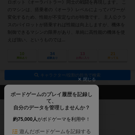
ロボット《オーラバトラー》同士の戦闘を再現します。 こ
のマシンは、搭乗者の《オーラ》レベルによってパワーが
変化するため、性能が不安定なのが特徴です。 主人公クラ
スのパイロットが搭乗すれば性能は向上しますが、機体を
制御できるマシンの限界があり、単純に高性能の機体を使
えば強い、というものでは...
10
34
13
21
興味あり
経験あり
お気に入り
持ってる
キャラクター/役割の担当で検索
閉じる
ボドゲーマTOP
ボードゲームのプレイ履歴を記録し
て、
ボードゲームを検索する
自分のデータを管理しませんか？
約75,000人
がボドゲーマを利用中！
ボードゲームの新着レビュー
遊んだボードゲームを記録する