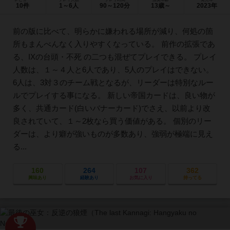
10件
1～6人
90～120分
13歳～
2023年
前の版に比べて、明らかに嫌われる場所が減り、何処の箇
所もまんべんなく入りやすくなっている。 前作の拡張であ
る、IXの台頭・不死 の二つも混ぜてプレイできる。 プレイ
人数は、１～４人と6人であり、5人のプレイはできない。
6人は、3対３のチーム戦となるが、リーダーは特別なルー
ルでプレイする事になる。 新しい帝国カードは、良い物が
多く、共通カード(白いバナーカード)でさえ、以前より改
良されていて、１～2枚なら買う価値がある。 個別のリー
ダーは、より癖が強いものが多数あり、強弱が極端に見え
る...
160
264
107
362
興味あり
経験あり
お気に入り
持ってる