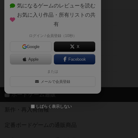
ボードゲーム会情報
気になるゲームのレビューを読む
お気に入り作品・所有リストの共
メカニクス特集
有
掲示板・トピックス
ログイン / 会員登録（10秒）
Google
X
ボドとも・会員一覧
Apple
Facebook
ボードゲーム業界コラム
または
ボドゲーマご利用案内
メールで会員登録
ボードゲーム通販
しばらく表示しない
新作・再入荷情報
定番ボードゲームの通販商品