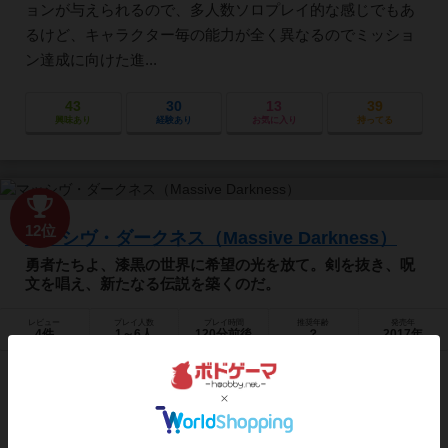
ョンが与えられるので、多人数ソロプレイ的な感じでもあ
るけど、キャラクター毎の能力が全く異なるのでミッショ
ン達成に向けた進...
43
30
13
39
興味あり
経験あり
お気に入り
持ってる
12位
マッシヴ・ダークネス（Massive Darkness）
勇者たちよ、漆黒の世界に希望の光を放て。剣を抜き、呪
文を唱え、新たなる伝説を築くのだ。
レビュー
プレイ人数
プレイ時間
推奨年齢
発売年
4件
1～6人
120分前後
？
2017年
『マッシヴ・ダークネス』は、1~6人のプレイヤーで遊
ぶ、協力型ダンジョン探索ゲームです。 プレイヤーはチー
ムを結成し、遊ぶクエストを選びます。 そしてそれぞれ勇