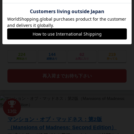
者を1人選んだあと、全員で漆黒の地下迷宮へと降りてゆき
ます。 闇の中をさまよいながら、勇者たちは待ち受ける守
備隊や徘徊する怪物と戦い、 経験点や伝説的な武器を得る
ことになるでしょう。 クエストをクリアし、経験点を用い
て成長させ、ライトブリンガー、 すなわち(光もたらす者)
と呼ばれる栄えある存在を目指しましょう。 光の勇者...
224
144
62
219
興味あり
経験あり
お気に入り
持ってる
再入荷までお待ち下さい
13位
マンション・オブ・マッドネス：第2版
（Mansions of Madness: Second Edition）