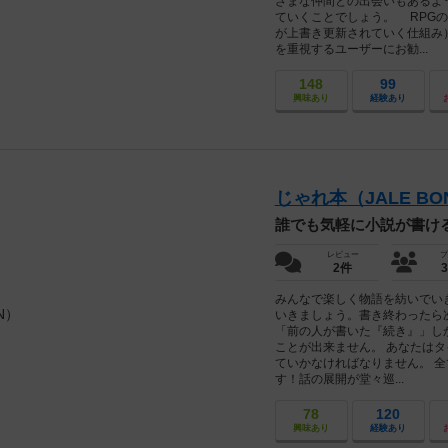
ざまな仲間との出会いもあるよ
ていくことでしょう。 RPG
が上書き更新されていく仕組み
を重視するユーザーにお勧...
148
99
興味あり
経験あり
じゃれ本（JALE BO
誰でも気軽に小説が書け
レビュー
プ
2件
みんなで楽しく物語を紡いでい
いきましょう。書き終わったら
「前の人が書いた『続き』」し
ことが出来ません。 あなたは
ていかなければなりません。 
す！話の展開が堂々巡...
78
120
興味あり
経験あり