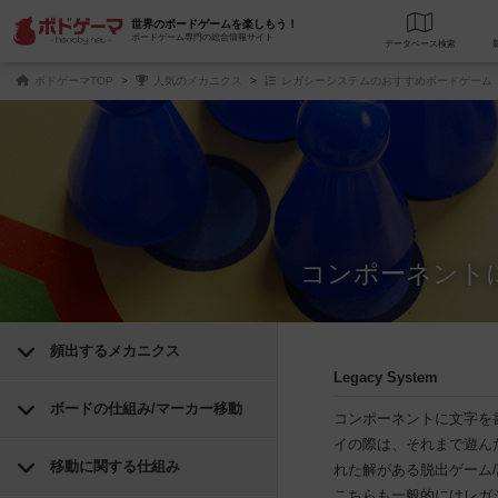
世界のボードゲームを楽しもう！
ボードゲーム専門の総合情報サイト
データベース
検
ボドゲーマTOP
人気のメカニクス
レガシーシステムのおすすめボードゲーム
コンポーネント
頻出するメカニクス
Legacy System
ボードの仕組み/マーカー移動
コンポーネントに文字を
イの際は、それまで遊ん
移動に関する仕組み
れた解がある脱出ゲーム
こちらも一般的にはレガ