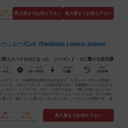
381
再入荷までお待ち下さい
再入荷までお待ち下さい
持ってる
ーズン0（Pandemic Legacy: Season
と戦うスパイものとなった、シーズン１・２に繋がる前日譚
レイ人数
プレイ時間
推奨年齢
発売年
2～4人
45～60分
14歳～
2020年
パンデミック」の基本的な部分はそのままに、レガシーシステムを搭載し
シリーズ。 そのシーズン１・２の前日譚であり、冷戦期のスパイものとな
：レガシー シーズン０」です。 このゲームは、一度しか遊べないレガシ
ンデミック：レガシーシリーズのシーズン１とシーズン２では、ゲーム内の
を通して、遊んでいく形になっていましたが、シーズン０も同様です。 基
38
186
再入荷までお待ち下さい
お気に入り
持ってる