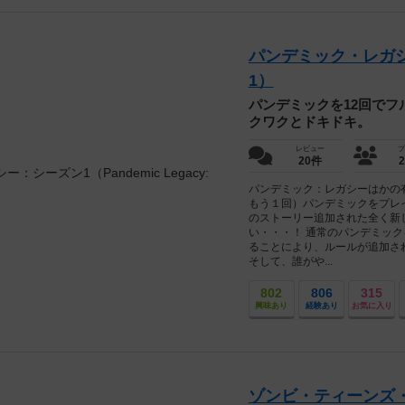
パンデミック・レガシー：シ
1）
パンデミックを12回で
クワクとドキドキ。
レビュー
プ
20件
パンデミック：レガシーはかの有
もう１回）パンデミックをプレ
のストーリー追加された全く新
い・・・！ 通常のパンデミッ
ることにより、ルールが追加さ
そして、誰がや...
802
806
315
興味あり
経験あり
お気に入り
ゾンビ・ティーンズ・エ