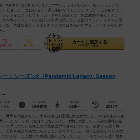
版！※基本的にはネタバレなしです※チケライのレガシー版ということで、
プレイしました。実はレガシー系は初めてでしたが、そういう点を抜きにし
、チケライはどうしても「カードをため込んで一気に線路を引く」という
ーズを除く）というのが自分の不満に思っている部分でした。もちろん重
ような「大味な部分」も楽しむところではあるのですが、イベントやその
..
71
161
カートに追加する
お気に入り
持ってる
17,600円（税込）
ーズン2（Pandemic Legacy: Season
...
レイ人数
プレイ時間
推奨年齢
発売年
2～4人
60分前後
14歳～
2017年
れ、世界を荒廃させた。大半の者は1週間以内に死亡した。それを止める術
尽くしたが、それは充分ではなかった。 3世代に渡って、人類の最後の断
ン）と呼ばれている海上の浮遊施設群で暮らしている。 疫病から遠く離
し、人類を完全な滅亡から守ることができている。 我々は残存している世
しているが、ここ数年で事態は厳しくなっている。 ヘイヴンから遠く離れ