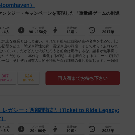
oomhaven）
ァンタジー・キャンペーンを実現した「重量級ゲームの到達
レイ人数
プレイ時間
推奨年齢
発売年
1～4人
90～150分
12歳～
2017年
気楽な稼業とはほど遠い。それでも彼らは冒険や富や名声を求めて、比
ら防壁を超え、闇深き野性の森、雪深き山の洞窟、そして永らく忘れられ
赴いていく。だがどんな依頼だろうと前金は期待するな。諸君が無事戻っ
ないのだから。 本作は、進化する幻想世界を舞台とするユニークで戦術
ヤーは、それぞれ固有の目的を秘めた百戦錬磨の傭兵を演じます。一致団
307
624
再入荷までお待ち下さい
お気に入り
持ってる
ー：西部開拓記（Ticket to Ride Legacy:
st）
レイ人数
プレイ時間
推奨年齢
発売年
2～5人
20～90分
10歳～
2023年