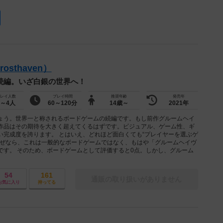
sthaven）
続編。いざ白銀の世界へ！
レイ人数
プレイ時間
推奨年齢
発売年
1～4人
60～120分
14歳～
2021年
ょう。世界一と称されるボードゲームの続編です。もし前作グルームヘイ
作品はその期待を大きく超えてくるはずです。ビジュアル、ゲーム性、ギ
い完成度を誇ります。 とはいえ、どれほど面白くても“プレイヤーを選ぶゲ
なぜなら、これは一般的なボードゲームではなく、もはや「グルームヘイヴ
です。 そのため、ボードゲームとして評価すると0点。しかし、グルーム
54
161
通販の取り扱いがありません
お気に入り
持ってる