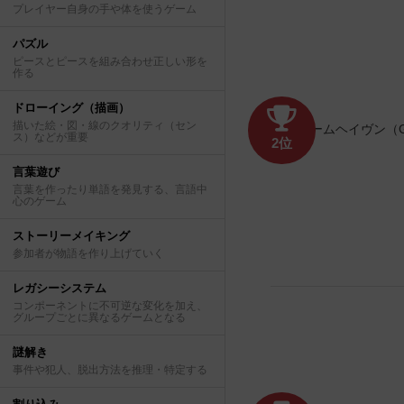
プレイヤー自身の手や体を使うゲーム
パズル
ピースとピースを組み合わせ正しい形を
作る
ドローイング（描画）
描いた絵・図・線のクオリティ（セン
ス）などが重要
2位
言葉遊び
言葉を作ったり単語を発見する、言語中
心のゲーム
ストーリーメイキング
参加者が物語を作り上げていく
レガシーシステム
コンポーネントに不可逆な変化を加え、
グループごとに異なるゲームとなる
謎解き
事件や犯人、脱出方法を推理・特定する