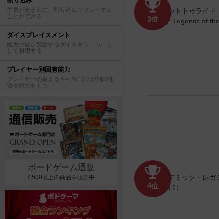
割り込み
手番が来る前に、割り込んでプレイする
ことができる
3位
ダイスプレイスメント
能力や値が変動するダイスをワーカーと
して利用する
プレイヤー別固有能力
プレイヤーの扱えるキャラ/コマが別の性
質や能力をもつ
ボードゲーム通販
7,500以上の商品を販売中
4位