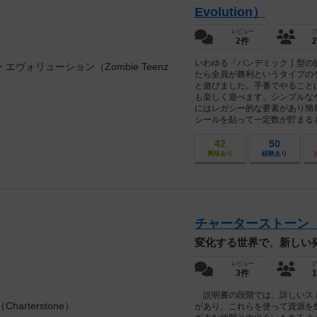
Evolution）
レビュー
プ
2件
いわゆる「パンデミック亅型の
たら全員が勝利というタイプの
と遊びました。手番でやること
も楽しく遊べます。シンプルな
にはレガシー的な要素があり簡
シールを貼って一定数が貯まると封
42
50
興味あり
経験あり
チャーターストーン（Ch
変化する世界で、新しい
レビュー
プ
3件
説明書の段階では、詳しいスト
があり、これらを使って資源を