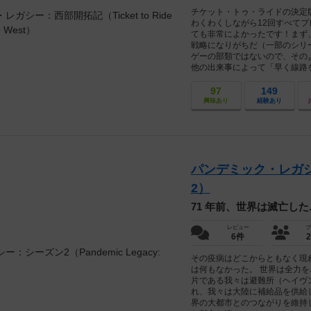
チケット・トゥ・ライドの決定
わくわくしながら12回すべて
ても非常によかったです！まず
戦略になりがちだ（一部のシリ
ゲーの部類ではないので、その
他の出来事によって「早く線路を.
97
149
興味あり
経験あり
パンデミック・レガシー：シ
2）
71 年前、世界は滅亡した...
レビュー
プ
6件
その疫病はどこからともなく現
は何もなかった。 世界は全力を
片である我々は避難所（ヘイヴ
れ、我々は大陸に補給品を供給
界の大都市とのつながりを維持