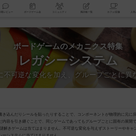
索
新着レビュー
ボードゲーム会
コミュニティ
掲示板一覧
ボードゲームのメカニクス特集
レガシーシステム
に不可逆な変化を加え、グループごとに異
書き込んだりシールを貼ったりすることで、コンポーネントが物理的に元に
だ内容を引き継ぐことで、同じゲームであってもグループごとに固有の展開
/謎解きゲームは当てはまりません。不可逆な変化を与えずストーリーやキャ
シーシステムに当てはまりません。