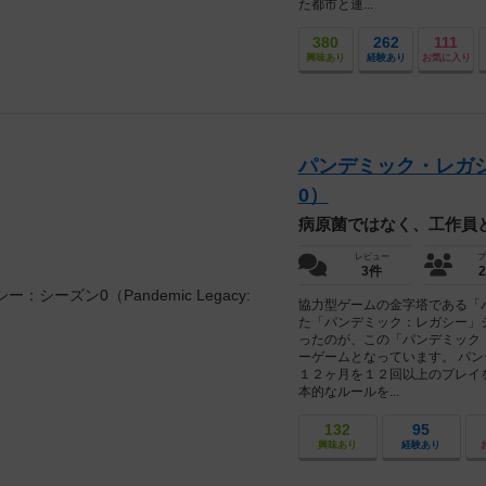
た都市と連...
380
262
111
興味あり
経験あり
お気に入り
パンデミック・レガシー：シ
0）
病原菌ではなく、工作員
レビュー
プ
3件
協力型ゲームの金字塔である「
た「パンデミック：レガシー」
ったのが、この「パンデミック
ーゲームとなっています。 パ
１２ヶ月を１２回以上のプレイ
本的なルールを...
132
95
興味あり
経験あり