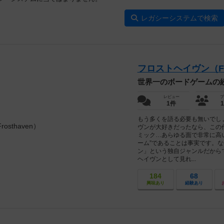
レガシーシステムで検索
フロストヘイヴン（Fro
世界一のボードゲームの
レビュー
プ
1件
もう多くを語る必要も無いでし
ヴンが大好きだったなら、この
ミック…あらゆる面で非常に高
ーム”であることは事実です。
ン」という独自ジャンルだから
ヘイヴンとして見れ...
184
68
興味あり
経験あり