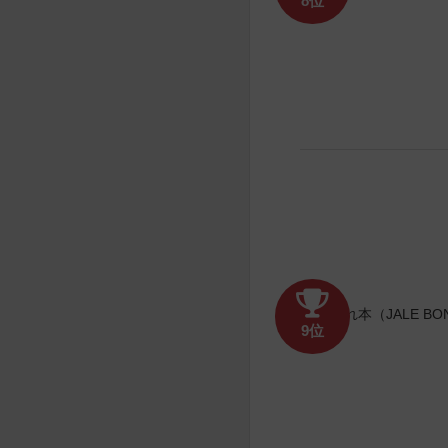
8位
9位