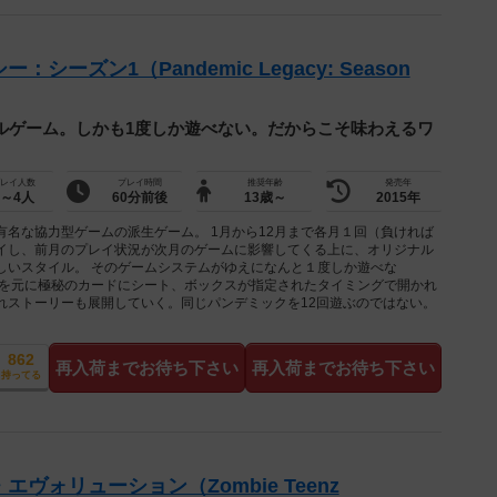
ーズン1（Pandemic Legacy: Season
フルゲーム。しかも1度しか遊べない。だからこそ味わえるワ
レイ人数
プレイ時間
推奨年齢
発売年
2～4人
60分前後
13歳～
2015年
名な協力型ゲームの派生ゲーム。 1月から12月まで各月１回（負ければ
イし、前月のプレイ状況が次月のゲームに影響してくる上に、オリジナル
しいスタイル。 そのゲームシステムがゆえになんと１度しか遊べな
クを元に極秘のカードにシート、ボックスが指定されたタイミングで開かれ
れストーリーも展開していく。同じパンデミックを12回遊ぶのではない。
862
再入荷までお待ち下さい
再入荷までお待ち下さい
持ってる
ヴォリューション（Zombie Teenz