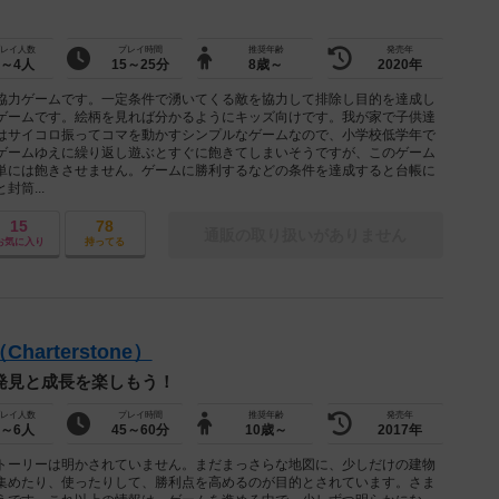
レイ人数
プレイ時間
推奨年齢
発売年
2～4人
15～25分
8歳～
2020年
協力ゲームです。一定条件で湧いてくる敵を協力して排除し目的を達成し
ゲームです。絵柄を見れば分かるようにキッズ向けです。我が家で子供達
はサイコロ振ってコマを動かすシンプルなゲームなので、小学校低学年で
ゲームゆえに繰り返し遊ぶとすぐに飽きてしまいそうですが、このゲーム
単には飽きさせません。ゲームに勝利するなどの条件を達成すると台帳に
筒...
15
78
通販の取り扱いがありません
お気に入り
持ってる
arterstone）
発見と成長を楽しもう！
レイ人数
プレイ時間
推奨年齢
発売年
1～6人
45～60分
10歳～
2017年
ーリーは明かされていません。まだまっさらな地図に、少しだけの建物
集めたり、使ったりして、勝利点を高めるのが目的とされています。さま