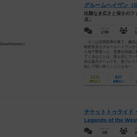
グルームヘイヴン（Gl
比類なき広さと深さのフ
点」
レビュー
プ
27件
そこは文明世界の果て。傭兵は
較的安全なグルームヘイヴンか
た地下聖堂へと、蛮勇を武器に
てくるなどとは、誰も信じてい
的な協力ゲームです。各プレイ
結して戦い抜くことになる一...
1231
627
興味あり
経験あり
チケットトゥライド・レガシ
Legends of the We
レビュー
プ
2件