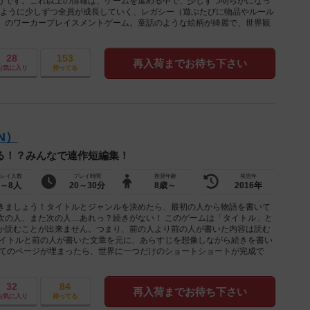
うです。これ以上の情報は、ゲームを進める中で、少しずつ明らかになっ
のように少しずつ全員が成長していく、レガシー（遊ぶたびに物品やルール
）のワーカープレイスメントゲーム。童話のような絵柄が綺麗で、世界観
28
153
再入荷までお待ち下さい
お気に入り
持ってる
N）
る！？みんなで連作短編集！
レイ人数
プレイ時間
推奨年齢
発売年
3～8人
20～30分
8歳～
2016年
きましょう！タイトルとジャンルを決めたら、最初の人から物語を書いて
次の人、また次の人…あれっ？続きがない！ このゲームは「タイトル」と
か読むことが出来ません。つまり、前の人より前の人が書いた内容は読む
タイトルと前の人が書いた文章を元に、あらすじを想像しながら続きを書い
全てのページが埋まったら、世界に一つだけのショートショートが完成で
32
84
再入荷までお待ち下さい
お気に入り
持ってる