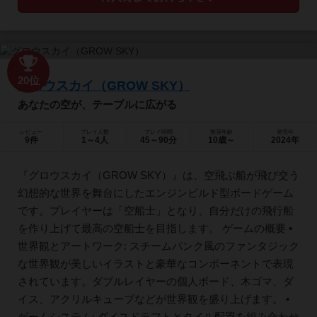
20位
グロウスカイ（GROW SKY）
あなたの空が、テーブルに広がる
レビュー
プレイ人数
プレイ時間
推奨年齢
発売年
9件
1～4人
45～90分
10歳～
2024年
『グロウスカイ（GROW SKY）』は、空飛ぶ船が飛び交う
幻想的な世界を舞台にしたエンジンビルド型ボードゲーム
です。プレイヤーは「空船士」となり、自分だけの飛行船
を作り上げて最高の空船士を目指します。 ゲームの概要 •
世界観とアートワーク: スチームパンク風のファンタジック
な世界観が美しいイラストと豪華なコンポーネントで表現
されています。ダブルレイヤーの個人ボード、木ゴマ、ダ
イス、アクリルキューブなどが世界観を盛り上げます。 •
ゲームシステム: ダイスドラフトとタイル配置を組み合わせ