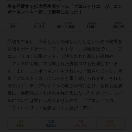
島を発展する拡大再生産ゲーム「プエルトリコ」が、コン
ポーネントを一新して豪華になった！
レビュー
プレイ人数
プレイ時間
推奨年齢
発売年
3件
2～5人
90～110分
13歳～
2011年
品物を生産し、出荷したり売却したりしながら島の発展を
目指すボードゲーム「プエルトリコ」の新装版です。「プ
エルトリコ：拡張セット」で追加された新しい建物や、
「アレアの宝箱」で追加された貴族コマも付属していま
す。また、コンポーネントもきれいに一新されており、初
版「プエルトリコ」に比べると重く感じられます。それも
そのはず、チップやタイルの厚さが倍になり、金貨も金属
製に、各商品コマも梱包された形になったためです。 ルー
ルについては変わりありませんので、「プエルトリコ」
「プエルトリコ：拡張セット」及び「アレ...
87
118
42
112
興味あり
経験あり
お気に入り
持ってる