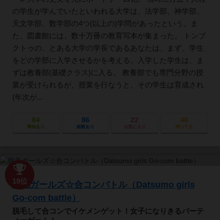
の学生が学んでいたといわれる大学は、法学部、神学部、
天文学部、数学部の4つ(以上の)学問があったという。ま
た、図書館には、数十万冊の教育写本が集まった。 トンブ
クトゥの、とある大学の学長であるあなたは、まず、学生
をどの学部に入学させるかを考える。入学した学生は、ま
ずは教養部(基礎クラス)に入る。 教養部でも専門分野の授
業が受けられるが、授業を行なうと、その学生は育成され
(年次が...
84
86
22
46
興味あり
経験あり
お気に入り
持ってる
19位
脱毛ガールズ☆合コンバトル（Datsumo girls
Go-com battle）
脱毛して合コンでイケメンゲット！女子になりきるパーテ