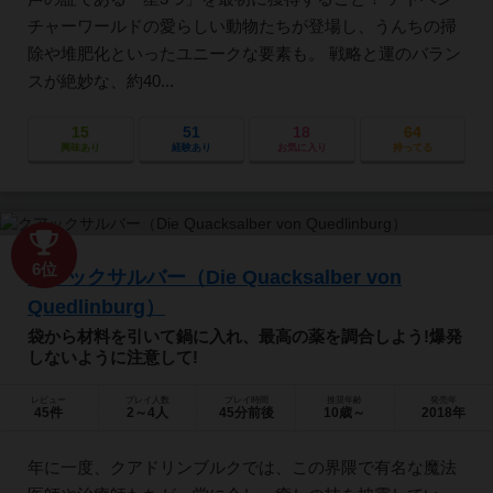
チャーワールドの愛らしい動物たちが登場し、うんちの掃
除や堆肥化といったユニークな要素も。 戦略と運のバラン
スが絶妙な、約40...
15
51
18
64
興味あり
経験あり
お気に入り
持ってる
6位
クアックサルバー（Die Quacksalber von
Quedlinburg）
袋から材料を引いて鍋に入れ、最高の薬を調合しよう!爆発
しないように注意して!
レビュー
プレイ人数
プレイ時間
推奨年齢
発売年
45件
2～4人
45分前後
10歳～
2018年
年に一度、クアドリンブルクでは、この界隈で有名な魔法