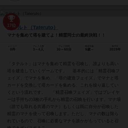
17位
タテルト（Tateruto）
マナを集めて塔を建てよ！精霊同士の最終決戦！！
レビュー
プレイ人数
プレイ時間
推奨年齢
発売年
0件
3～4人
30～60分
9歳～
2019年
「タテルト」はマナを集めて精霊を召喚し、誰よりも高い
塔を建造していくゲームです。 基本的には「精霊召喚フ
ェイズ」でマナを集め、「塔の建造フェイズ」でマナと塔
カードを交換して塔カードを集める、これを繰り返してい
くという流れです。 「精霊召喚フェイズ」ではプレイヤ
ーは手持ちの3枚の手札から精霊の召喚を行います。マナ場
（誰でも取れる共通のマナ）もしくは既に自分が召喚した
精霊のマナを使って召喚します。ただし、マナの数は限ら
れているので、召喚に必要なマナを誰かがもっていると召
喚できずパスするこ...