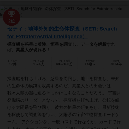
2位
セティ：地球外知的生命体探査（SETI: Search
for Extraterrestrial Intelligence）
探査機を惑星に着陸、恒星を調査し、データを解析すれ
ば、異星人が現れる！
レビュー
プレイ人数
プレイ時間
推奨年齢
発売年
17件
1～4人
40～160分
14歳～
2024年
探査船を打ち上げろ。惑星を周回し、地上を探査し、未知
の生命体の痕跡を収集するのだ。異星人との出会いは、
我々人類の謎に迫るきっかけにもなることだろう。 宇宙開
発機構のリーダーとなって、探査機を打ち上げ、公転を続
ける太陽系を飛び回り、彼方の恒星の研究をし、最新技術
を駆使して調査等を行い、太陽系の宇宙生物探査ボードゲ
ーム。 アクションを、一般コストで行なうか、カードで行
なうか。 カードでアクションを行なった方が強いが、手札