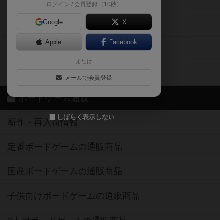
ログイン / 会員登録（10秒）
Google
X
ボドとも・会員一覧
Apple
Facebook
ボードゲーム業界コラム
または
ボドゲーマご利用案内
メールで会員登録
ボードゲーム通販
しばらく表示しない
新作・再入荷情報
定番ボードゲームの通販商品
国産ボードゲームの通販商品
子供向けボードゲームの通販商品