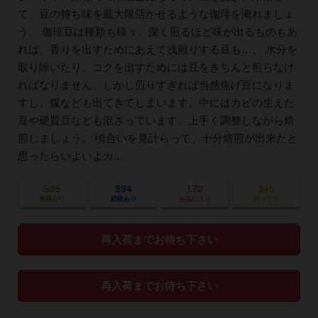
て、豆の持ち味を最大限活かせるような珈琲を淹れましょ
う。 珈琲豆は種類も様々。深く煎るほど味が出るものもあ
れば、香りを出すためにあえて浅煎りする豆も…。 水分を
取り除いたり、コクを出すためには豆をきちんと煎らなけ
ればなりません。しかし煎りすぎれば当然焦げ豆になりま
すし、煤なども出てきてしまいます。中にはカビの生えた
豆や硬質豆なども混ざっています。上手く調整しながら焙
煎しましょう。 頃合いを見計らって、十分焙煎が出来たと
思ったらいよいよカ...
539
394
170
545
興味あり
経験あり
お気に入り
持ってる
再入荷までお待ち下さい
再入荷までお待ち下さい