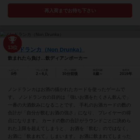
再入荷までお待ち下さい
13位
ノンドランカ（Non Drunka）
飲まれたら負け…飲ディアンポーカー
レビュー
プレイ人数
プレイ時間
推奨年齢
発売年
0件
2～6人
30分前後
8歳～
2019年
ノンドランカはお酒の描かれたカードを使ったゲームで
す。 ノンドランカの目的は「強いお酒をたくさん飲んで」
一番の大酒飲みになることです。 手札のお酒カードの数の
合計が「自分が飲むお酒の強さ」になり、 プレイヤーの得
点になります。 カードの数の合計がラウンドごとに決めら
れた上限を超えてしまうと、 お酒を「飲む」のではなく、
お酒に「飲まれて」しまいます。 お酒に飲まれてしまった