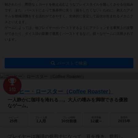
制されたり、際限なくカードを抱え込むようなプレイスタイルを難しくさせる仕組み
です。また、バーストによって無条件に失う（損をしたくない）ために、抱えたアイ
テムを積極消費をする流れができやすく、全体的に安定して起伏が生まれるメカニク
スといえます。
ゲームによっては、他プレイヤーがバーストするようにアクションする事実上の攻撃
ができたり、ダイス目の影響で運悪くバーストするなど、様々なゲームに活用されて
います。
バーストで検索
1位
コーヒー・ロースター（Coffee Roaster）
一人静かに珈琲を淹れる…。大人の嗜みを満喫できる優雅
なゲーム。
レビュー
プレイ人数
プレイ時間
推奨年齢
発売年
25件
1人用
30分前後
12歳～
2015年
プレイヤーは珈琲の焙煎士になって、豆を挽き、焙煎し