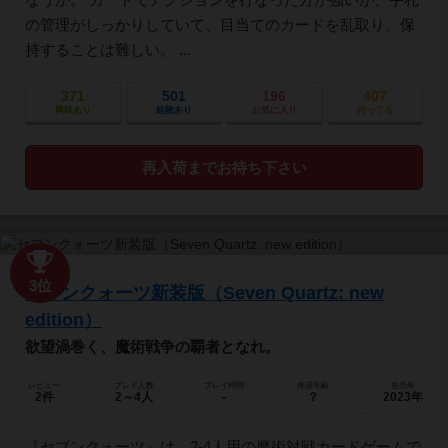
の管理がしっかりしていて、目当てのカードを乱取り、保
持することは難しい。 ...
371
501
196
407
興味あり
経験あり
お気に入り
持ってる
再入荷までお待ち下さい
3位
セブンクォーツ新装版（Seven Quartz: new
edition）
欲望渦巻く、魔術戦争の覇者となれ。
レビュー
プレイ人数
プレイ時間
推奨年齢
発売年
2件
2～4人
-
？
2023年
『セブンクォーツ』は、2-4人用の魔術対戦カードゲームで