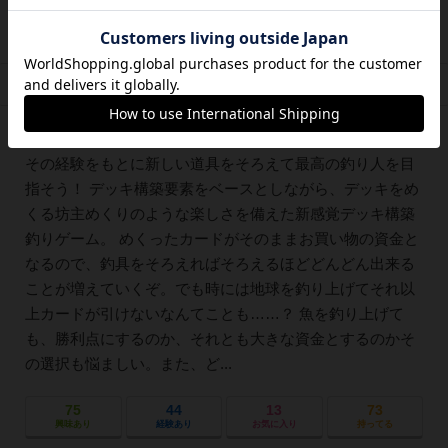
12位
ランカーフィッシュ（Lunker FISH）
デッキから魚を釣る？ 今までなかったデッキ構築ゲーム
レビュー
プレイ人数
プレイ時間
推奨年齢
発売年
3件
2～4人
40～80分
12歳～
2023年
釣り人「アングラ―」となり、釣りを重ねて経験を積み、
その経験をもとに新しい道具をそろえて最高の釣り人を目
指そう！ デッキ構築要素をベースとしながら、デッキをめ
くる坊主めくりのような楽しさを備えた新感覚デッキ構築
釣りゲーム。 めくったカードがそのままお買い物の資金と
なるので、釣具をそろえればそろえるほどどんどん出来る
ことが増えていくぞ。でも時には地球を釣り上げてそれ以
上カードが引けないなんてことも……？ 魚を釣り上げて
も、勝利点にするのか、それとも大きな資金とするのかそ
の選択も悩ましい。また、ど...
75
44
13
73
興味あり
経験あり
お気に入り
持ってる