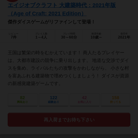
エイジオブクラフト 大建築時代：2021年版
（Age of Craft: 2021 Edition）
傑作ダイスゲームがリファインして登場！
レビュー
プレイ人数
プレイ時間
推奨年齢
発売年
7件
1～4人
30～60分
10歳～
2021年
王国は繁栄の時をむかえています！ 商人たるプレイヤー
は、大都市建設の競争に乗り出します。 地道な交渉でダイ
スを集め、ライバルたちの攻撃をかわしながら、 小さな村
を富あふれる建築物で埋めつくしましょう！ ダイスが資源
の新感覚建築ゲームです。
82
122
42
158
興味あり
経験あり
お気に入り
持ってる
再入荷までお待ち下さい