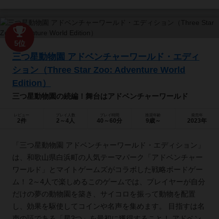
5位
三つ星動物園 アドベンチャーワールド・エディ
ション（Three Star Zoo: Adventure World
Edition）
三つ星動物園の続編！舞台はアドベンチャーワールド
レビュー
プレイ人数
プレイ時間
推奨年齢
発売年
2件
2～4人
40～60分
9歳～
2023年
「三つ星動物園 アドベンチャーワールド・エディション」
は、和歌山県白浜町の人気テーマパーク「アドベンチャー
ワールド」とマイトゲームズがコラボした戦略ボードゲー
ム！ 2～4人で楽しめるこのゲームでは、プレイヤーが自分
だけの夢の動物園を築き、サイコロを振って動物を配置
し、効果を駆使してコインや名声を集めます。 目指すは名
声の証である「星3つ」を最初に獲得すること！ アドベン