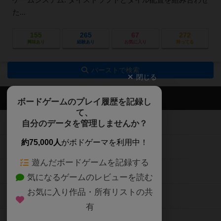
た...
155
265
67
272
興味あり
経験あり
お気に入り
持ってる
バーストで検索
閉じる
ボドゲーマTOP
ボードゲームのプレイ履歴を記録し
て、
ボードゲームを検索する
自分のデータを管理しませんか？
約75,000人
がボドゲーマを利用中！
ボードゲームの新着レビュー
遊んだボードゲームを記録する
ボードゲーム会情報
気になるゲームのレビューを読む
お気に入り作品・所有リストの共
メカニクス特集
有
掲示板・トピックス