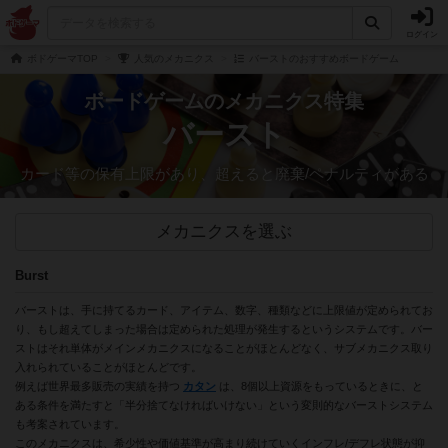
ログイン
ボドゲーマTOP
人気のメカニクス
バーストのおすすめボードゲーム
ボードゲームのメカニクス特集
バースト
カード等の保有上限があり、超えると廃棄/ペナルティがある
メカニクスを選ぶ
Burst
バーストは、手に持てるカード、アイテム、数字、種類などに上限値が定められてお
り、もし超えてしまった場合は定められた処理が発生するというシステムです。バー
ストはそれ単体がメインメカニクスになることがほとんどなく、サブメカニクス取り
入れられていることがほとんどです。
例えば世界最多販売の実績を持つ
カタン
は、8個以上資源をもっているときに、と
ある条件を満たすと「半分捨てなければいけない」という変則的なバーストシステム
も考案されています。
このメカニクスは、希少性や価値基準が高まり続けていくインフレ/デフレ状態が抑