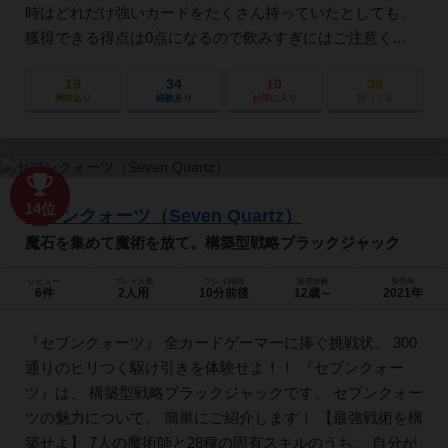
時はどれだけ強いカードをたくさん持っていたとしても、
獲得できる得点は0点になるので飲みすぎにはご注意く...
19
34
10
39
興味あり
経験あり
お気に入り
持ってる
14位
セブンクォーツ（Seven Quartz）
魔石を集めて魔術を放て。構築型戦略ブラックジャック
レビュー
プレイ人数
プレイ時間
推奨年齢
発売年
6件
2人用
10分前後
12歳～
2021年
『セブンクォーツ』 全カードゲーマーに捧ぐ挑戦状。 300
通りのヒリつく駆け引きを体験せよ！！ 『セブンクォー
ツ』は、 構築型戦略ブラックジャックです。 セブンクォー
ツの魅力について、 簡単にご紹介します！ 【最強戦術を構
築せよ】 7人の魔術師と28種の固有スキルのうち、 自分が