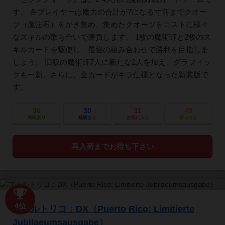
す。 各プレイヤーは魔力の合計が7になる寸前までクオー
ツ（魔法石）をかき集め、集めたクオーツをコストに様々
なスキルの撃ち合いで勝負します。 1枚の魔術師と2枚のス
キルカードを駆使し、最強の組み合わせで勝利を目指しま
しょう。 旧版の魔術師7人に新たな2人を加え、グラフィッ
クも一新。さらに、全カードがキラ仕様となった新装版で
す。
36
30
11
49
興味あり
経験あり
お気に入り
持ってる
再入荷までお待ち下さい
4位
プエルトリコ：DX（Puerto Rico: Limitierte
Jubilaeumsausgabe）