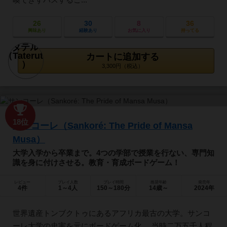
26
30
8
36
興味あり
経験あり
お気に入り
持ってる
カートに追加する
3,300円（税込）
18位
サンコーレ（Sankoré: The Pride of Mansa
Musa）
大学入学から卒業まで。4つの学部で授業を行ない、専門知
識を身に付けさせる。教育・育成ボードゲーム！
レビュー
プレイ人数
プレイ時間
推奨年齢
発売年
4件
1～4人
150～180分
14歳～
2024年
世界遺産トンブクトゥにあるアフリカ最古の大学。サンコ
ーレ大学の史実を元にボードゲーム化。 当時二万五千人程