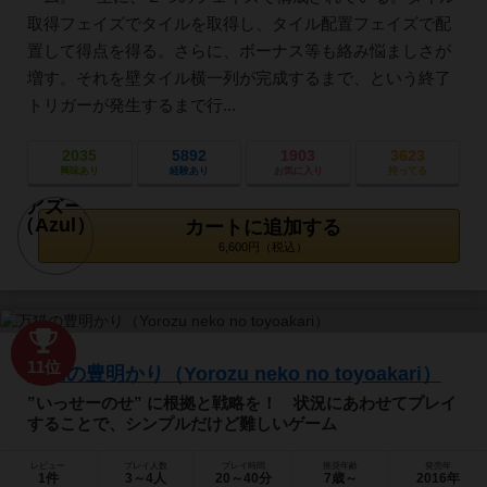
取得フェイズでタイルを取得し、タイル配置フェイズで配
置して得点を得る。さらに、ボーナス等も絡み悩ましさが
増す。それを壁タイル横一列が完成するまで、という終了
トリガーが発生するまで行...
2035
5892
1903
3623
興味あり
経験あり
お気に入り
持ってる
カートに追加する
6,600円（税込）
11位
万猫の豊明かり（Yorozu neko no toyoakari）
”いっせーのせ” に根拠と戦略を！ 状況にあわせてプレイ
することで、シンプルだけど難しいゲーム
レビュー
プレイ人数
プレイ時間
推奨年齢
発売年
1件
3～4人
20～40分
7歳～
2016年