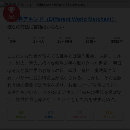
8位
異世界アキンド（Different World Merchant）
彼らの商法に言語はいらない
レビュー
プレイ人数
プレイ時間
推奨年齢
発売年
3件
2～4人
20～50分
10歳～
2022年
ここはあなた達が住んでる世界とは違う世界。 人間、エル
フ、獣人、竜人…様々な種族が手を取り合った世界。 明日
はそんな異世界のお祭りの日、武具、食料、魔法薬に宝
石、バザーに並ぶ特産品が取引される。 しかし、そんな賑
わう街の裏側では市場を操り、お金"ユーノ"を稼ごうとす
る者たちがいる、 その名は"アキンド" 彼らは手段を選ばな
い、後世に最も偉大な"アキンド"として名を残すために。
65
101
33
116
興味あり
経験あり
お気に入り
持ってる