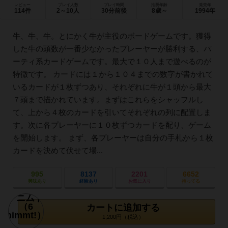
レビュー
プレイ人数
プレイ時間
推奨年齢
発売年
114件
2～10人
30分前後
8歳～
1994年
牛、牛、牛。とにかく牛が主役のボードゲームです。獲得
した牛の頭数が一番少なかったプレーヤーが勝利する、パ
ーティ系カードゲームです。最大で１０人まで遊べるのが
特徴です。 カードには１から１０４までの数字が書かれて
いるカードが１枚ずつあり、それぞれに牛が１頭から最大
７頭まで描かれています。まずはこれらをシャッフルし
て、上から４枚のカードを引いてそれぞれの列に配置しま
す。次に各プレーヤーに１０枚ずつカードを配り、ゲーム
を開始します。 まず、各プレーヤーは自分の手札から１枚
カードを決めて伏せて場...
995
8137
2201
6652
興味あり
経験あり
お気に入り
持ってる
カートに追加する
1,200円（税込）