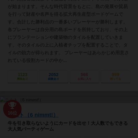
が始まります。そんな時代背景をもとに、島の発展や貿易
を行って財産や名声を得る拡大再生産型ボードゲームで
す。合計した勝利点の一番多いプレーヤーが勝利します。
各プレーヤーは自分用の島ボードを所持しており、その上
にプランテーションや建築物のタイルを配置していきま
す。そのタイルの上に入植者チップを配置することで、タ
イルの効力が得られます。 プレーヤーはあらかじめ用意さ
れている役割カードの中か...
1123
2052
566
999
興味あり
経験あり
お気に入り
持ってる
16位
ニムト（6 nimmt!）
牛を引き取らないようにカードを出せ！大人数でもできる
大人気パーティゲーム