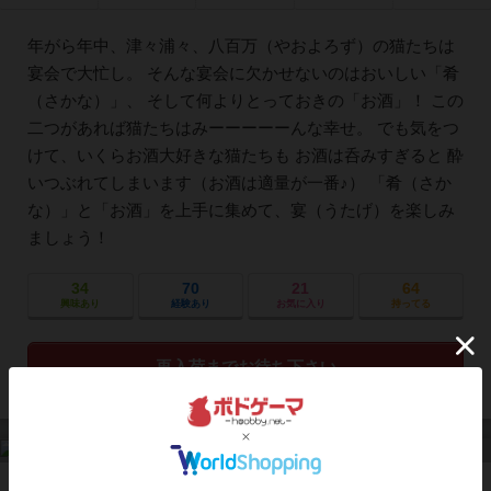
年がら年中、津々浦々、八百万（やおよろず）の猫たちは
宴会で大忙し。 そんな宴会に欠かせないのはおいしい「肴
（さかな）」、 そして何よりとっておきの「お酒」！ この
二つがあれば猫たちはみーーーーーんな幸せ。 でも気をつ
けて、いくらお酒大好きな猫たちも お酒は呑みすぎると 酔
いつぶれてしまいます（お酒は適量が一番♪） 「肴（さか
な）」と「お酒」を上手に集めて、宴（うたげ）を楽しみ
ましょう！
34
70
21
64
興味あり
経験あり
お気に入り
持ってる
再入荷までお待ち下さい