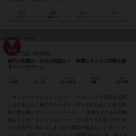
523
783
253
460
興味あり
経験あり
お気に入り
持ってる
10位
アズール（Azul）
相手の邪魔か、自分の利益か？ 美麗なタイルで宮殿を飾
るジレンマゲーム
レビュー
プレイ人数
プレイ時間
推奨年齢
発売年
120件
2～4人
30～45分
8歳～
2017年
タイルアーティストとなって、アルハンブラ宮殿を訪問
しその美しさに魅了されたポルトガル王のためにエボラ宮
殿の壁を飾っていくというテーマ。 美麗なタイルが印象
的なコンポーネントでありつつ、どのタイルを取りどのタ
イルを相手に与えてしまうかの選択が悩ましいドラフトゲ
ーム。 主に、２つのフェイズで構成されている。タイル