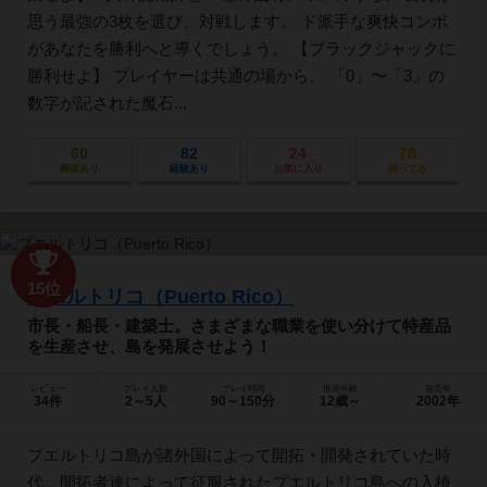
思う最強の3枚を選び、対戦します。 ド派手な爽快コンボ
があなたを勝利へと導くでしょう。 【ブラックジャックに
勝利せよ】 プレイヤーは共通の場から、 「0」〜「3」の
数字が記された魔石...
60
82
24
78
興味あり
経験あり
お気に入り
持ってる
15位
プエルトリコ（Puerto Rico）
市長・船長・建築士。さまざまな職業を使い分けて特産品
を生産させ、島を発展させよう！
レビュー
プレイ人数
プレイ時間
推奨年齢
発売年
34件
2～5人
90～150分
12歳～
2002年
プエルトリコ島が諸外国によって開拓・開発されていた時
代。開拓者達によって征服されたプエルトリコ島への入植