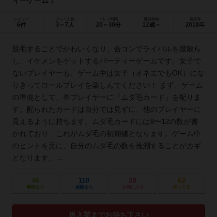
ィーゲーム！
レビュー
プレイ人数
プレイ時間
推奨年齢
発売年
6件
3～7人
20～30分
12歳～
2018年
脱毛することでかわいくなり、合コンでライバルを蹴散ら
し、イケメンをゲットするパーティーゲームです。女子で
ないプレイヤーも、ゲーム中は女子（オネエでもOK）にな
りきってロールプレイを楽しんでください！ まず、ゲーム
の準備として、各プレイヤーに「ムダ毛カード」を配りま
す。配られたカードは自分では見ずに、他のプレイヤーに
見えるように持ちます。ムダ毛カードには8〜12の数が書
かれており、これがムダ毛の初期値となります。ゲーム中
のヒントを元に、自分のムダ毛の数を推測することがカギ
となります。 ...
46
110
28
62
興味あり
経験あり
お気に入り
持ってる
再入荷までお待ち下さい