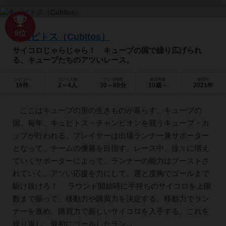
9位
キュビトス（Cubitos）
サイコロじゃらじゃら！ キューブの国で繰り広げられ
る、キューブたちのアツいレース。
レビュー
プレイ人数
プレイ時間
推奨年齢
発売年
16件
2～4人
30～60分
10歳～
2021年
ここはキューブの形の生きものが暮らす、キューブの
国。毎年、キュビトス・チャンピオンを競うキューブ・カ
ップが行われる。プレイヤーは出場ランナー兼サポーター
となって、チームの優勝を目指す。レース中、徐々に増え
ていくサポーターによって、ランナーの能力はブーストさ
れていく。アツい応援を力にして、運と度胸でゴールまで
駆け抜けろ！ ラウンド開始時に手持ちのサイコロを上限
数まで振って、移動力や購買力を決定する。移動力でラン
ナーを進め、購買力で新しいサイコロを入手する。これを
繰り返し、最初にゴールしたラン...