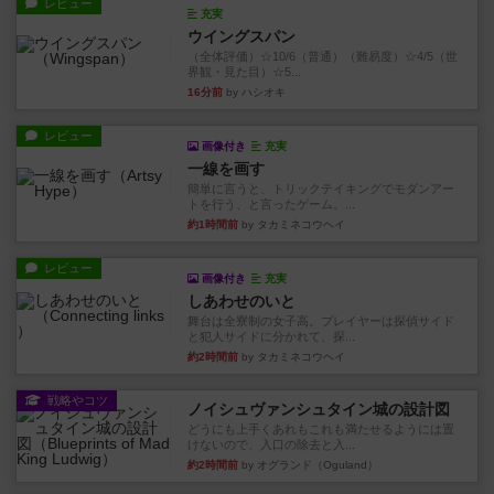
レビュー
充実
ウイングスパン
（全体評価）☆10/6（普通）（難易度）☆4/5（世
界観・見た目）☆5...
16分前
by ハシオキ
レビュー
画像付き
充実
一線を画す
簡単に言うと、トリックテイキングでモダンアー
トを行う、と言ったゲーム。...
約1時間前
by タカミネコウヘイ
レビュー
画像付き
充実
しあわせのいと
舞台は全寮制の女子高。プレイヤーは探偵サイド
と犯人サイドに分かれて、探...
約2時間前
by タカミネコウヘイ
戦略やコツ
ノイシュヴァンシュタイン城の設計図
どうにも上手くあれもこれも満たせるようには置
けないので、入口の除去と入...
約2時間前
by オグランド（Oguland）