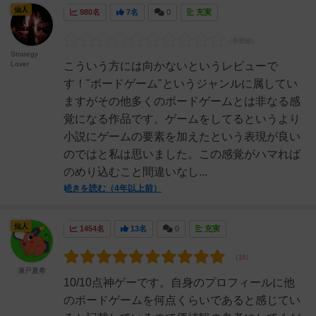
仙人
980名
7名
0
充実
Strategy
Lover
こういう方には向かないというレビューで
す！"ボードゲーム"というジャンルに属してい
ますがその他多くのボードゲームとは非なる感
覚になる作品です。ゲームをしてるというより
小説にゲームの要素を加えたという表現が良い
のではと私は思いました。この感覚がハマれば
のめり込むこと間違いなし...
続きを読む（4年以上前）
仙人
1454名
13名
0
充実
瀬戸夏希
10/10点神ゲーです。自身のプロフィールに他
のボードゲームを何点くらいであると感じてい