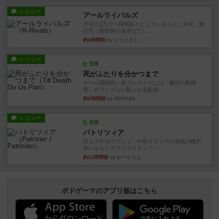
レビュー
アールライバルズ
子供と2人で一時期延々としていました。自宅、旅
行先（新幹線の座席など）...
約6時間前
by ジェイとと
レビュー
充実
死がふたりを分かつまで
ゲーム開始時、各プレイヤーには「最初の配偶
者」がランダムに配られる配偶...
約6時間前
by MIFFYBX
レビュー
充実
パトリツィア
対人アナログプレイ。中世イタリアの貴族の権力
争いをエリアマジョリティで...
約11時間前
by おーちゃん
ボドゲーマのアプリ版はこちら