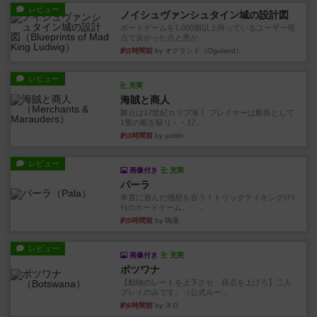
レビュー
ノイシュヴァンシュタイン城の設計図
ボードゲームを1,000個以上持っているユーザー視
点で良かった点と悪か...
約2時間前
by オグランド（Oguland）
レビュー
充実
海賊と商人
舞台は17世紀カリブ海！ プレイヤーは船長として
1隻の船を駆り・・17...
約3時間前
by yuishi
レビュー
画像付き
充実
パーラ
率直に遊んだ感想を言う！トリックテイキング(ﾄﾘ
ﾃ)のカードゲーム。 ...
約5時間前
by 鳴屋
レビュー
画像付き
充実
ボツワナ
【動物のレートを上下させ、得点を上げろ】二人
プレイのみです。（公式ルー...
約6時間前
by ネロ