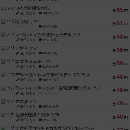
ふたつの街の物語
65
PT
紹介文あり
18件の投稿
とうほうの！
61
PT
紹介文なし
1件の投稿
メメントオンラインタクティクス
58
PT
紹介文あり
4件の投稿
ブリックス
56
PT
紹介文あり
4件の投稿
ダグエイトチェス
50
PT
紹介文あり
11件の投稿
アズール：シントラのステンドグラス
48
PT
紹介文あり
18件の投稿
ロシアン・キャンペーン：第5版デラックス
46
PT
紹介文あり
0件の投稿
マスクメン
40
PT
紹介文あり
16件の投稿
世界の七不思議：都市
40
PT
紹介文あり
3件の投稿
トリックギア - ペルソナ5 ザ・ロイヤル-
37