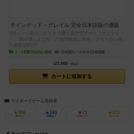
テインテッド・グレイル 完全日本語版の通販
200ページ超のシナリオで贈る協力型ダークファンタジ
ー。 師が成しえなかった無理難題に挑み、アヴァロン島
の崩壊を防げ!
1～2営業日以内に発送
日本語ルール付き/日本語版
22,000
¥
（税込）
カートに追加する
マイボードゲーム登録者
256
143
73
273
興味あり
経験あり
お気に入り
持ってる
テーマ/フレーバー