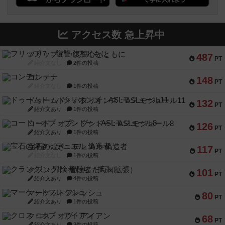
アクセス数 急上昇中
フリップ７：復讐心とともに
487
PT
紹介文なし
2件の投稿
コンテナ
148
PT
紹介文なし
1件の投稿
ドゥームド・バタリオンズ：ASLモジュール11
132
PT
紹介文あり
1件の投稿
コード・オブ・ブシドー：ASLモジュール8
126
PT
紹介文あり
1件の投稿
宝石の煌き：デュエル 偽造者
117
PT
紹介文なし
1件の投稿
クランク! ：冒険者たち（拡張）
101
PT
紹介文あり
4件の投稿
マーケットフレッシュ
80
PT
紹介文あり
1件の投稿
クロス・オブ・アイアン
68
PT
紹介文あり
3件の投稿