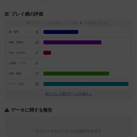
プレイ感の評価
トグルスイッチを押すとプレイ感（
※
）の投票ができます
9
運・確率
15
戦略・判断力
2
交渉・立ち回り
0
心理戦・ブラフ
17
攻防・戦闘
22
アート・外見
似たプレイ感のゲームを探す→
データに関する報告
ログインするとフォームが表示されます