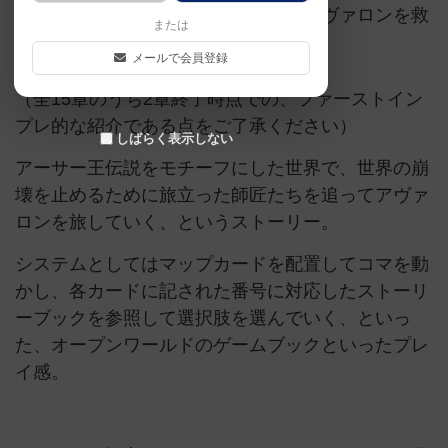
れた世界を旅して、滅びの運命からアヴァロンを救
または
う手立てを見つけ出せ。
メールで会員登録
（全15章のうち2章終了時点での、ファーストイン
プレ的な紹介である点をご了承ください）
しばらく表示しない
アーサー王伝説をモチーフにした世界で、世界の崩
壊を止めるために旅立った師匠たちを追ってアヴァ
ロンを旅していく、というストーリー。
システムとしてはマップカードを配置してコマを動
かし、各カードに記された番号に対応したストーリ
ーブックを参照して選択肢を選んでいく、といっ
た、オープンワールドのゲームブックといったプレ
イ感。