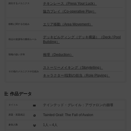
チキンレース（Press Your Luck）
頻出するメカニクス
協力プレイ（Co-operative Play）
エリア移動（Area Movement）
移動に関する仕組み
デッキビルディング（デッキ構築）（Deck / Pool
得点や資源等の獲得ルール
Building）
推理（Deduction）
情報の扱い方等
ストーリーメイキング（Storytelling）
その他のメカニクスや仕組み
キャラクター/役割の担当（Role Playing）
作品データ
テインテッド・グレイル：アヴァロンの崩壊
タイトル
Tainted Grail: The Fall of Avalon
原題・英題表記
1人～4人
参加人数