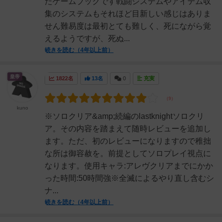
たゲームブックです戦闘システムやアイテム収
集のシステムもそれほど目新しい感じはありま
せん難易度は最初とても難しく、死にながら覚
えるようですが、死ぬ...
続きを読む（4年以上前）
皇帝
1822名
13名
0
充実
kuno
※ソロクリア&amp;続編のlastknightソロクリ
ア。その内容を踏まえて随時レビューを追加し
ます。ただ、初のレビューになりますので稚拙
な所は御容赦を。前提としてソロプレイ視点に
なります。使用キャラ:アレヴクリアまでにかか
った時間:50時間強※全滅によるやり直し含むシ
ナ...
続きを読む（4年以上前）