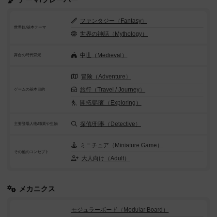
ファンタジー（Fantasy）
世界観/基本テーマ
世界の神話（Mythology）
中世（Medieval）
舞台の時代背景
冒険（Adventure）
旅行（Travel / Journey）
ゲームの基本目的
開拓/調査（Exploring）
探偵/刑事（Detective）
主要登場人物/職業や生物
ミニチュア（Miniature Game）
その他のコンセプト
大人向け（Adult）
メカニクス
モジュラーボード（Modular Board）