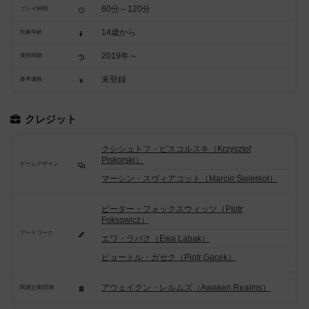
60分～120分
プレイ時間
14歳から
対象年齢
2019年～
発売時期
未登録
参考価格
クレジット
クシシュトフ・ピスコルスキ（Krzysztof
Piskorski）
ゲームデザイン
マーシン・スヴィアコット（Marcin Świerkot）
ピーター・フォックスウィッツ（Piotr
Foksowicz）
アートワーク
エワ・ラバク（Ewa Labak）
ピョートル・ガセク（Piotr Gacek）
アウェイクン・レルムズ（Awaken Realms）
関連企業/団体