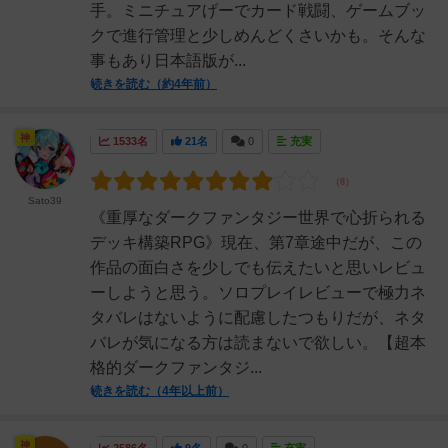
手。ミニチュアげーでカード戦闘、ゲームブッ
クで進行管理と少しめんどくさいかも。そんな
事もあり日本語版が...
続きを読む（約4年前）
神
1533名
21名
0
充実
Sato39
《重厚なダークファンタジー世界で心折られる
デッキ構築RPG》現在、第7章途中だが、この
作品の面白さを少しでも伝えたいと思いレビュ
ーしようと思う。ソロプレイレビューで極力ネ
タバレはないように配慮したつもりだが、ネタ
バレが気になる方は読まないで欲しい。【超本
格的ダークファンタジ...
続きを読む（4年以上前）
神
2586名
9名
0
充実