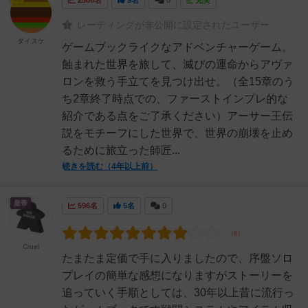
レーティングが非公開に設定されたユーザー
ダイスケ
ゲームブックライクなアドベンチャーゲーム。
蝕まれた世界を旅して、滅びの運命からアヴァ
ロンを救う手立てを見つけ出せ。（全15章のう
ち2章終了時点での、ファーストインプレ的な
紹介である点をご了承ください）アーサー王伝
説をモチーフにした世界で、世界の崩壊を止め
るために旅立った師匠...
続きを読む（4年以上前）
皇帝
596名
5名
0
Cruel
たまたま定価で手に入りましたので、序盤ソロ
プレイの簡単な感想になりますがストーリーを
追っていく手順としては、30年以上昔に流行っ