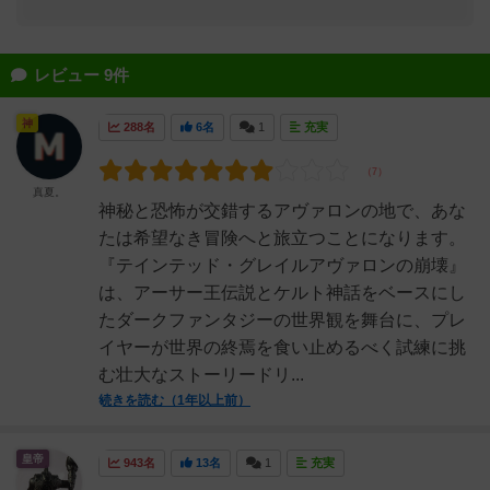
レビュー 9件
神
288名
6名
1
充実
真夏。
神秘と恐怖が交錯するアヴァロンの地で、あな
たは希望なき冒険へと旅立つことになります。
『テインテッド・グレイルアヴァロンの崩壊』
は、アーサー王伝説とケルト神話をベースにし
たダークファンタジーの世界観を舞台に、プレ
イヤーが世界の終焉を食い止めるべく試練に挑
む壮大なストーリードリ...
続きを読む（1年以上前）
皇帝
943名
13名
1
充実