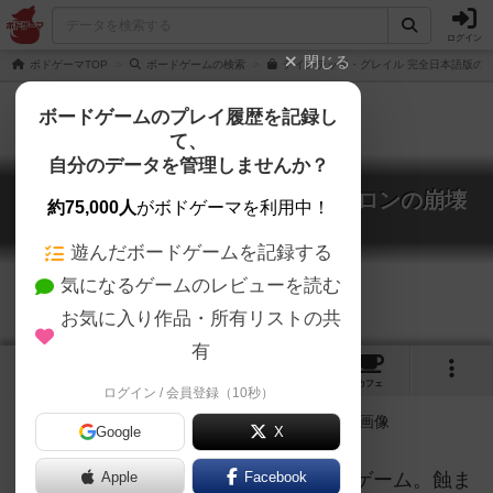
ログイン
閉じる
ボドゲーマTOP
ボードゲームの検索
テインテッド・グレイル 完全日本語版の通
ボードゲームのプレイ履歴を記録し
て、
自分のデータを管理しませんか？
テインテッド・グレイル：アヴァロンの崩壊
約75,000人
がボドゲーマを利用中！
Tainted Grail: The Fall of Avalon
遊んだボードゲームを記録する
気になるゲームのレビューを読む
お気に入り作品・所有リストの共
有
1
9
22
トップ
画像
動画
レビュー
カフェ
ログイン / 会員登録（10秒）
Google
X
ゲームブックライクなアドベンチャーゲーム。蝕ま
Apple
Facebook