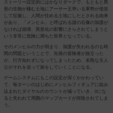
ストーリー設定的にはかなりダークで、もともと異
形の生物が棲む土地にアーサー王率いる軍勢が侵攻
して征服し、人間が住める土地にしたとされる由来
があり、「メンヒル」と呼ばれる謎の石像の加護が
なければ崩壊、異形化の影響にさらされてしまうと
いう非常に危険に満ちた世界となっている。
そのメンヒルの力が弱まり、加護が失われるのも時
間の問題ということで、先発の冒険者が旅立った
が、行方知れずになってしまったため、未熟な主人
公がそれを追って旅をしていくことになる。
ゲームシステムにもこの設定が深くかかわってい
て、毎ターンのはじめにメンヒルフィギュアに組み
込まれたダイヤルのカウントが減っていき、0にな
ると失われて周囲のマップカードが排除されてしま
う。