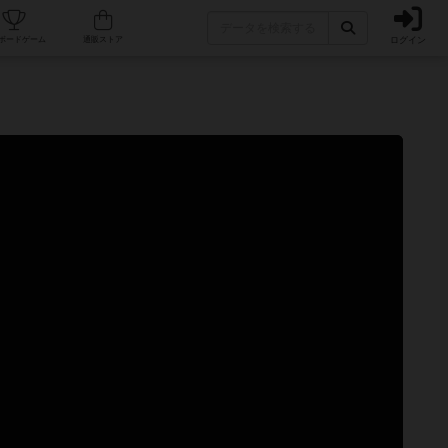
ログイン
カフェ/店舗
人気ボードゲーム
通販ストア