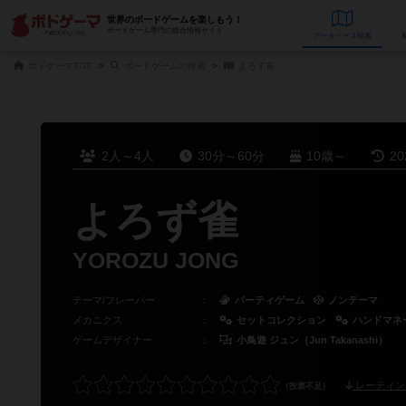
世界のボードゲームを楽しもう！
ボードゲーム専門の総合情報サイト
データベース
検
ボドゲーマTOP
ボードゲームの検索
よろず雀
2人～4人
30分～60分
10歳～
2
よろず雀
YOROZU JONG
テーマ/フレーバー
：
パーティゲーム
ノンテーマ
メカニクス
：
セットコレクション
ハンドマネ
ゲームデザイナー
：
小鳥遊 ジュン（Jun Takanashi）
レーティン