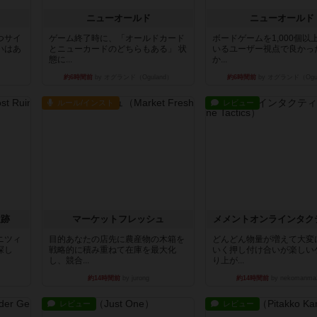
ニューオールド
ニューオールド
つサイ
ゲーム終了時に、「オールドカード
ボードゲームを1,000個以
いはあ
とニューカードのどちらもある」 状
いるユーザー視点で良かっ
態に...
か...
約6時間前
by オグランド（Oguland）
約6時間前
by オグランド（Ogu
ルール/インスト
レビュー
遺跡
マーケットフレッシュ
メメントオンラインタク
ニツィ
目的あなたの店先に農産物の木箱を
どんどん物量が増えて大変
探し
戦略的に積み重ねて在庫を最大化
いく押し付け合いが楽しい
し、競合...
り上が...
約14時間前
by jurong
約14時間前
by nekomanma
レビュー
レビュー