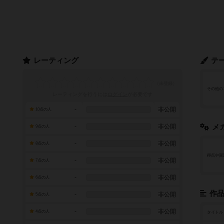
レーティング
テ
その他の
レーティングを行うには
ログイン
が必要です
-
非公開
10点の人
-
非公開
メ
9点の人
-
非公開
8点の人
得点や資
-
非公開
7点の人
-
非公開
6点の人
作
-
非公開
5点の人
-
非公開
4点の人
タイトル