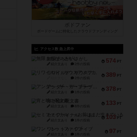
ボドファン
ボードゲームに特化したクラウドファンディング
アクセス数 急上昇中
無限まちがいさがし
574
PT
紹介文あり
2件の投稿
リワイルド：サウスアメリカ
389
PT
紹介文なし
2件の投稿
アンダー・ザ・テーブラー
378
PT
紹介文あり
1件の投稿
宵と暁の呪文書
133
PT
紹介文あり
8件の投稿
セミファイナル ～お前はまだ生きている～
103
PT
紹介文あり
1件の投稿
ワン・トゥ・ファイブ
97
PT
紹介文あり
1件の投稿