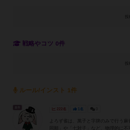
投
戦略やコツ 0件
投
ルール/インスト 1件
皇帝
222名
1名
0
よろず雀は、萬子と字牌のみで行う麻
同順」や「七対子」など、物理的に不