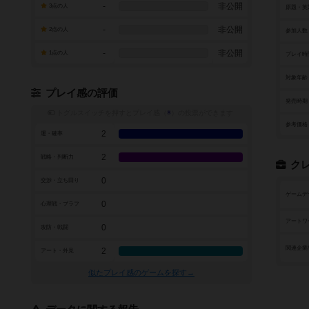
-
非公開
3点の人
原題・英
-
非公開
2点の人
参加人数
-
非公開
1点の人
プレイ時
対象年齢
プレイ感の評価
発売時期
トグルスイッチを押すとプレイ感（
※
）の投票ができます
参考価格
2
運・確率
2
戦略・判断力
ク
0
交渉・立ち回り
ゲームデ
0
心理戦・ブラフ
アートワ
0
攻防・戦闘
関連企業
2
アート・外見
似たプレイ感のゲームを探す→