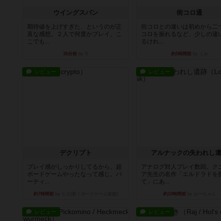
ウイングスパン
街コロ通
期待値を上げすぎた、というのが正
街コロとの違いは初めから二
直な感想。２人で何度かプレイ。こ
コロを振れるなど、少しの違
こでも...
るけれ...
36分前
by S
約5時間前
by くみ
レビュー
レビュー
デクリプト
アルナックの失われし
プレイ感がしっかりしてるから、超
アナログ対人プレイ数回。ク
ボードゲームやったなって感じ。パ
ア先生の名作「エルドラドを
ーティ...
て」にあ...
約7時間前
by ヒロ(新！ボードゲーム家族)
約10時間前
by おーちゃん
レビュー
レビュー