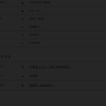
YOROZU JONG
題表記
2人～4人
30分～60分
間
10歳から
2024年～
3,500円
レジット
小鳥遊 ジュン（Jun Takanashi）
ザイン
未登録
ーク
兎戯堂（Usagido）
/団体