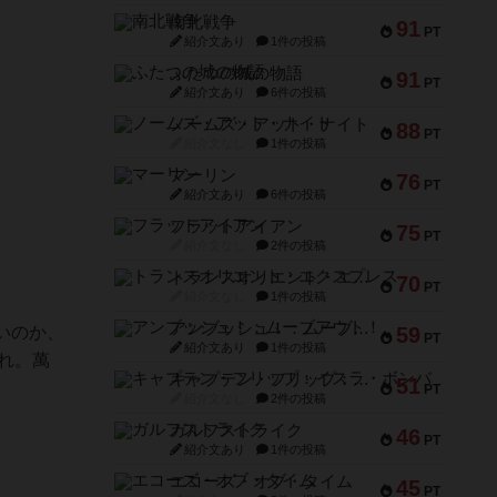
南北戦争
91
PT
紹介文あり
1件の投稿
ふたつの城の物語
91
PT
紹介文あり
6件の投稿
ノームズ・アット・ナイト
88
PT
紹介文なし
1件の投稿
マーリン
76
PT
紹介文あり
6件の投稿
フラットアイアン
75
PT
紹介文なし
2件の投稿
トランスオリエント・エクスプレス
70
PT
紹介文なし
1件の投稿
アンブッシュ！：ムーブアウト！
いのか、
59
PT
紹介文あり
1件の投稿
くれ。萬
キャプテン・フリップ：イスラ・ボンバ
51
PT
紹介文なし
2件の投稿
ガルフストライク
46
PT
紹介文あり
1件の投稿
エコーズ・オブ・タイム
45
PT