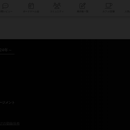
索
新着レビュー
ボードゲーム会
コミュニティ
掲示板一覧
024年～
ージメント
グの登録/分布