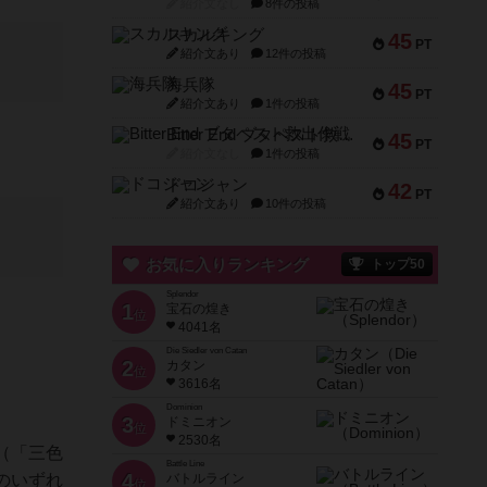
紹介文なし
8件の投稿
スカルキング
45
PT
紹介文あり
12件の投稿
海兵隊
45
PT
紹介文あり
1件の投稿
Bitter End ブタペスト救出作戦
45
PT
紹介文なし
1件の投稿
ドコジャン
42
PT
紹介文あり
10件の投稿
お気に入りランキング
トップ50
Splendor
1
宝石の煌き
位
4041名
Die Siedler von Catan
2
カタン
位
3616名
Dominion
3
ドミニオン
位
2530名
（「三色
Battle Line
4
のいずれ
バトルライン
位