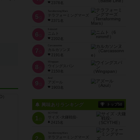
2378名
Terraforming Mars
5
テラフォーミングマーズ
位
2371名
6 nimmt!
6
ニムト
位
2202名
Carcassonne
7
カルカソンヌ
位
2191名
Wingspan
8
ウイングスパン
位
2150名
Azul
9
アズール
位
1903名
興味ありランキング
トップ50
SCYTHE
1
サイズ -大鎌戦役-
位
2415名
Terraforming Mars
2
テラフォーミングマーズ
位