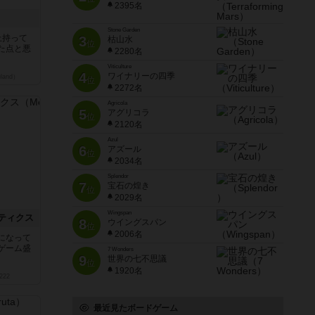
2395名
Stone Garden
上持って
3
枯山水
位
た点と悪
2280名
Viticulture
4
ワイナリーの四季
land）
位
2272名
Agricola
5
アグリコラ
位
2120名
Azul
6
アズール
位
2034名
Splendor
7
宝石の煌き
位
2029名
Wingspan
ティクス
8
ウイングスパン
位
2006名
になって
ゲーム盛
7 Wonders
9
世界の七不思議
位
1920名
222
最近見たボードゲーム