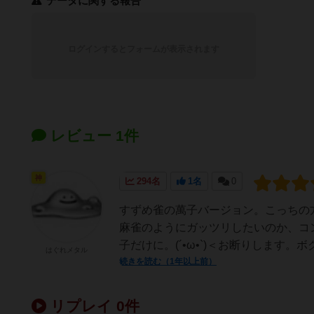
データに関する報告
ログインするとフォームが表示されます
レビュー 1件
神
294名
1名
0
すずめ雀の萬子バージョン。こっちの
麻雀のようにガッツリしたいのか、コン
子だけに。(´•⁠ω•⁠`)＜お断りします。
はぐれメタル
続きを読む（1年以上前）
リプレイ 0件