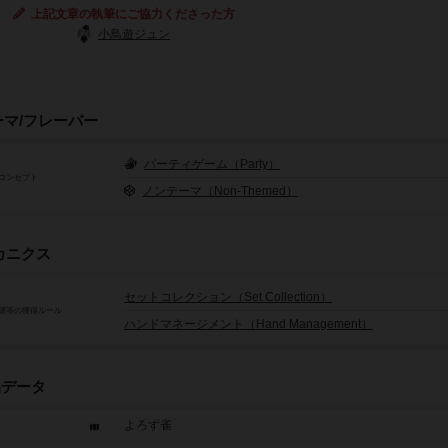
上記文章の執筆にご協力くださった方
小鳥遊ジュン
ーマ/フレーバー
パーティゲーム（Party）
コンセプト
ノンテーマ（Non-Themed）
カニクス
セットコレクション（Set Collection）
源等の獲得ルール
ハンドマネージメント（Hand Management）
品データ
よろず雀