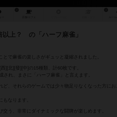
1
1
ュー
店舗/
カフェ
リプレイ
日記
戦略
・コツ
ルール
倍以上？ の「ハーフ麻雀」
ことで麻雀の楽しさがギュッと凝縮されました。
[西][北][發][中]の15種類、計60枚です。
構成され、まさに「ハーフ麻雀」と言えます。
れど、それらのゲームでは少々物足りなくなった方にお
にもなります。
び交う、非常にダイナミックな闘牌が楽しめます。