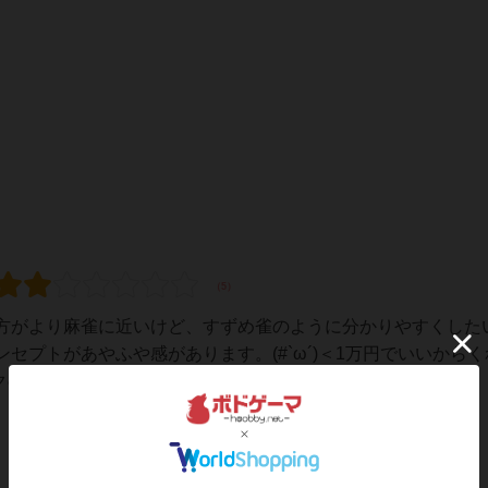
方がより麻雀に近いけど、すずめ雀のように分かりやすくした
セプトがあやふや感があります。(#`ω´)＜1万円でいいから
ボクのほうが欲しいくらいです...