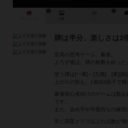
3
1
ゲーム
トップ
画像
動画
レビ
牌は半分、楽しさは2
至高の思考ゲーム、麻雀。
よろず雀は、牌の枚数を絞った
使う牌は[一萬]～[九萬]、[東][南]
上がりの形も、1雀頭2面子で
麻雀初心者向けのゲームは数あ
です。
また、染め手や手面待ちの練習
常に満貫クラス以上の点数が飛