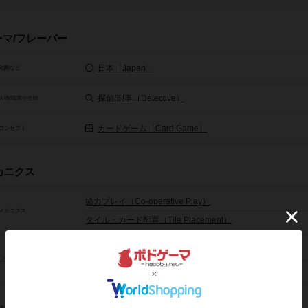
ーマ/フレーバー
日本（Japan）
化圏など
探偵/刑事（Detective）
人物/職業や生物
カードゲーム（Card Game）
コンセプト
カニクス
協力プレイ（Co-operative Play）
メカニクス
タイル・カード配置（Tile Placement）
推理（Deduction）
い方等
メモリー（記憶する）（Memory）
セットコレクション（Set Collection）