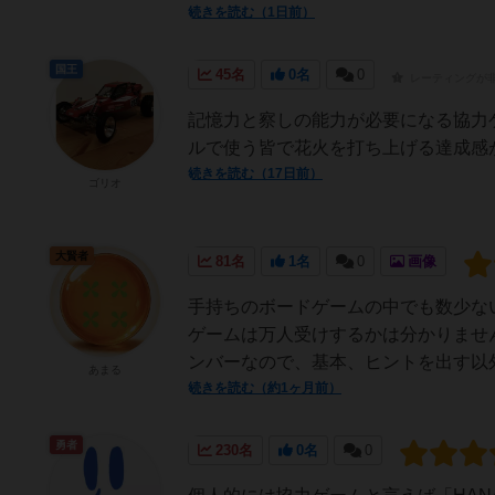
続きを読む（1日前）
国王
45名
0名
0
レーティングが
記憶力と察しの能力が必要になる協力
ルで使う皆で花火を打ち上げる達成感
続きを読む（17日前）
ゴリオ
大賢者
81名
1名
0
画像
手持ちのボードゲームの中でも数少な
ゲームは万人受けするかは分かりませ
ンバーなので、基本、ヒントを出す以外
あまる
続きを読む（約1ヶ月前）
勇者
230名
0名
0