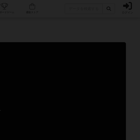
ログイン
カフェ/店舗
人気ボードゲーム
通販ストア
ト