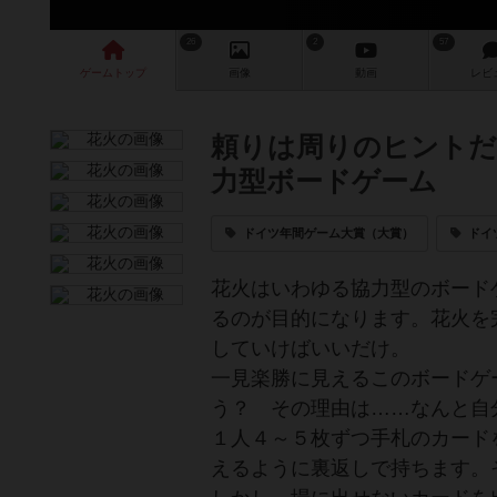
26
2
57
ゲーム
トップ
画像
動画
レビ
頼りは周りのヒントだ
力型ボードゲーム
ドイツ年間ゲーム大賞（大賞）
ドイ
花火はいわゆる協力型のボード
るのが目的になります。花火を
していけばいいだけ。
一見楽勝に見えるこのボードゲ
う？ その理由は……なんと自
１人４～５枚ずつ手札のカード
えるように裏返しで持ちます。