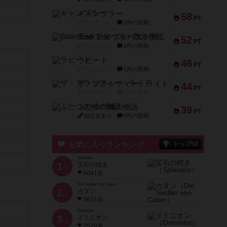
ギャンブラー
58
PT
紹介文なし
2件の投稿
Bitter End ブタペスト救出作戦
52
PT
紹介文なし
1件の投稿
ラピード
46
PT
紹介文なし
1件の投稿
ザ・フラッフィー・ライト
44
PT
紹介文なし
0件の投稿
ふたつの城の物語
39
PT
紹介文あり
6件の投稿
お気に入りランキング
トップ50
Splendor
1
宝石の煌き
位
4041名
Die Siedler von Catan
2
カタン
位
3616名
Dominion
3
ドミニオン
位
2529名