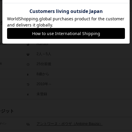
源等の獲得ルール
ハンドマネージメント（Hand Management）
品データ
花火
Hanabi
題表記
2人～5人
25分前後
間
8歳から
2010年～
未登録
レジット
アントワーヌ・ボウザ（Antoine Bauza）
ザイン