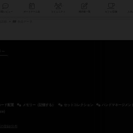
索
新着レビュー
ボードゲーム会
コミュニティ
掲示板一覧
品詳細
作品データ
年～
カード配置
メモリー（記憶する）
セットコレクション
ハンドマネージメン
za）
の登録/分布