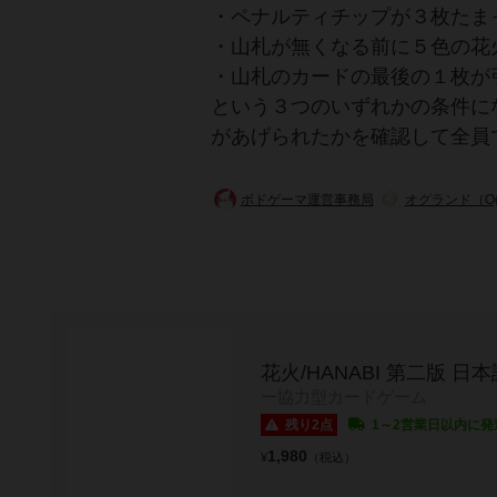
・ペナルティチップが３枚たま
・山札が無くなる前に５色の花
・山札のカードの最後の１枚が
という３つのいずれかの条件に
があげられたかを確認して全員
ボドゲーマ運営事務局
オグランド（Og
花火/HANABI 第二版 日
ー協力型カードゲーム
残り2点
1～2営業日以内に発
1,980
¥
（税込）