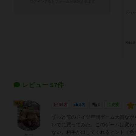
ログインするとフォームが表示されます
アートワ
関連企業
レビュー 57件
仙人
94名
3名
0
充実
ずっと前のドイツ年間ゲーム大賞なが
いでに買ってみた。このゲームは変わ
ない。相手が出してくれるヒント（色か
tamio