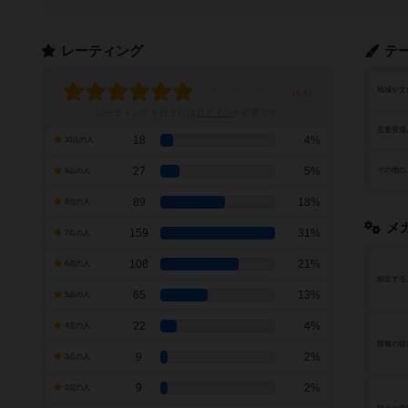
レーティング
テ
地域や文
レーティングを行うには
ログイン
が必要です
主要登場
18
4%
10点の人
27
5%
その他の
9点の人
89
18%
8点の人
メ
159
31%
7点の人
108
21%
6点の人
頻出する
65
13%
5点の人
22
4%
4点の人
情報の扱
9
2%
3点の人
9
2%
2点の人