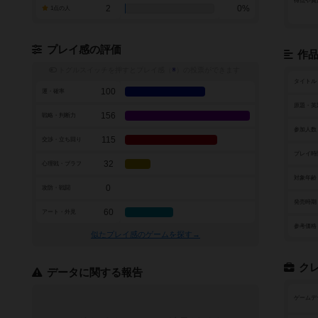
得点や資
2
0%
1点の人
プレイ感の評価
作
トグルスイッチを押すとプレイ感（
※
）の投票ができます
タイトル
100
運・確率
原題・英
156
戦略・判断力
参加人数
115
交渉・立ち回り
プレイ時
32
心理戦・ブラフ
対象年齢
0
攻防・戦闘
発売時期
60
アート・外見
参考価格
似たプレイ感のゲームを探す→
ク
データに関する報告
ゲームデ