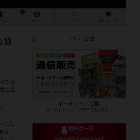
2
/インスト
掲示板
拡張/関連
作
次のおすすめ
る協
成させ
場に出
ボードゲーム通販
ょ
オンラインストアで7,500商品を販売中
ーに見
せん。