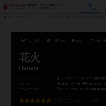
世界のボードゲームを楽しもう！
ボードゲーム専門の総合情報サイト
データベース
検
ボドゲーマTOP
ボードゲームの検索
花火/HANABI 第二版 日本語版の通販/商
2人～5人
25分前後
8歳～
2010
花火
Hanabi
テーマ/フレーバー
：
カードゲーム
日本
探偵/刑事
メカニクス
：
協力プレイ
推理
タイル・
ゲームデザイナー
：
アントワーヌ・ボウザ（Antoine Bau
レーティング