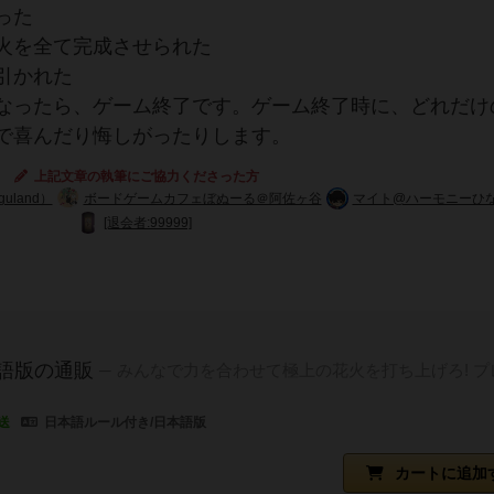
った
火を全て完成させられた
引かれた
なったら、ゲーム終了です。ゲーム終了時に、どれだけ
で喜んだり悔しがったりします。
上記文章の執筆にご協力くださった方
uland）
ボードゲームカフェぼぬーる＠阿佐ヶ谷
マイト@ハーモニーひ
[退会者:99999]
本語版の通販
みんなで力を合わせて極上の花火を打ち上げろ! プ
送
日本語ルール付き/日本語版
カートに追加