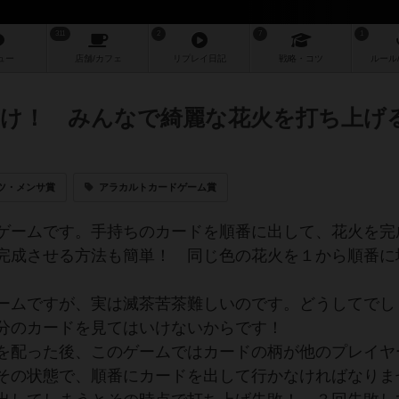
311
2
7
1
ュー
店舗/
カフェ
リプレイ
日記
戦略
・コツ
ルール
け！ みんなで綺麗な花火を打ち上げ
ツ・メンサ賞
アラカルトカードゲーム賞
ゲームです。手持ちのカードを順番に出して、花火を完
完成させる方法も簡単！ 同じ色の花火を１から順番に
ームですが、実は滅茶苦茶難しいのです。どうしてでし
分のカードを見てはいけないからです！
を配った後、このゲームではカードの柄が他のプレイヤ
その状態で、順番にカードを出して行かなければなりま