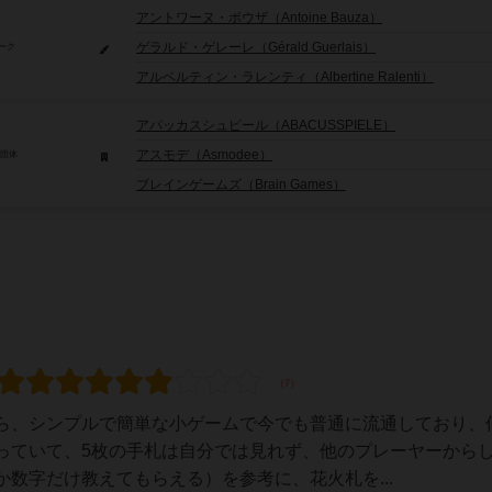
アントワーヌ・ボウザ（Antoine Bauza）
ゲラルド・ゲレーレ（Gérald Guerlais）
ーク
アルベルティン・ラレンティ（Albertine Ralenti）
アバッカスシュピール（ABACUSSPIELE）
アスモデ（Asmodee）
/団体
ブレインゲームズ（Brain Games）
ら、シンプルで簡単な小ゲームで今でも普通に流通しており、
っていて、5枚の手札は自分では見れず、他のプレーヤーから
数字だけ教えてもらえる）を参考に、花火札を...