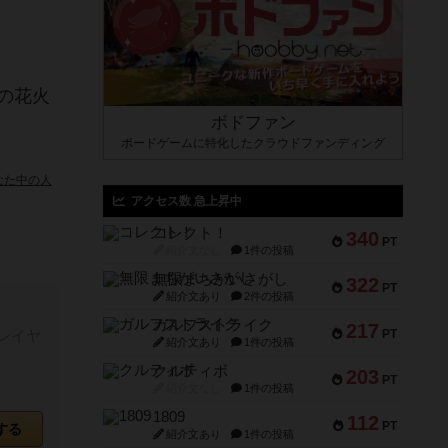
の花火
ボドファン
ボードゲームに特化したクラウドファンディング
なた中の人
アクセス数 急上昇中
コレクト！
340
PT
紹介文なし
1件の投稿
無限まちがいさがし
322
PT
紹介文あり
2件の投稿
ガルフストライク
217
レイヤ
PT
紹介文あり
1件の投稿
クルティボ
203
PT
紹介文なし
1件の投稿
1809
112
PT
する
紹介文あり
1件の投稿