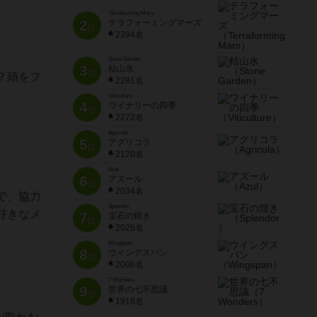
Terraforming Mars
2
テラフォーミングマーズ
位
2394名
Stone Garden
3
枯山水
位
？頭をフ
2281名
Viticulture
4
ワイナリーの四季
位
2272名
Agricola
5
アグリコラ
位
2120名
Azul
6
アズール
位
2034名
で、協力
Splendor
好きなメ
7
宝石の煌き
位
2028名
Wingspan
8
ウイングスパン
位
2006名
7 Wonders
9
世界の七不思議
位
1919名