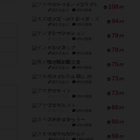
ファースト・イン・フライト
108
PT
紹介文あり
3件の投稿
モズビ－ズ・レイダ－ズ
94
PT
紹介文あり
1件の投稿
テンプテーション
79
PT
紹介文なし
2件の投稿
インドネシア
78
PT
紹介文あり
2件の投稿
宵と暁の呪文書
75
PT
紹介文あり
8件の投稿
リスボン・トラム 28
73
PT
紹介文あり
9件の投稿
アマナイト
73
PT
紹介文なし
1件の投稿
ブラヴェスト
66
PT
紹介文なし
1件の投稿
スペクタキュラー
60
PT
紹介文なし
1件の投稿
スモールワールド
59
PT
紹介文あり
13件の投稿