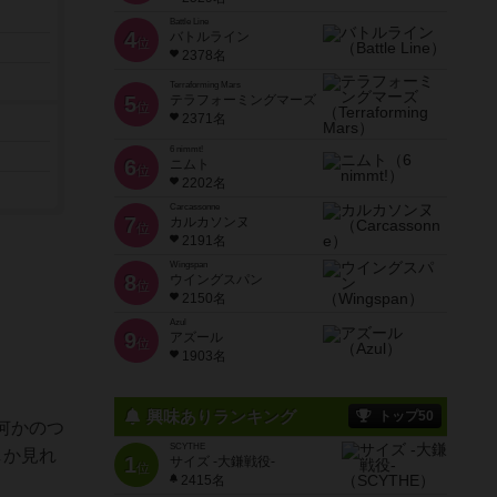
Battle Line
4
バトルライン
位
2378名
Terraforming Mars
5
テラフォーミングマーズ
位
2371名
6 nimmt!
6
ニムト
位
2202名
Carcassonne
7
カルカソンヌ
位
2191名
Wingspan
8
ウイングスパン
位
2150名
Azul
9
アズール
位
1903名
興味ありランキング
トップ50
何かのつ
SCYTHE
しか見れ
1
サイズ -大鎌戦役-
位
2415名