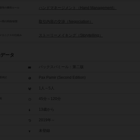
ハンドマネージメント（Hand Management）
源等の獲得ルール
取引内容の交渉（Negociation）
ー間の関係/状態
ストーリーメイキング（Storytelling）
メカニクスや仕組み
品データ
パックスパミール：第二版
Pax Pamir (Second Edition)
題表記
1人～5人
45分～120分
間
13歳から
2019年～
未登録