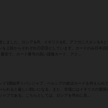
述しました。ロシアをR、イギリスをE、アフガニスタンをAと
ョンを上段からそれぞれ①②③としています。カードのみ日本語
最安で、カード番号の高い諜報カード、アク...
ンド1開始早々パンジャブ、ペルシアの政治カードを抑えられ
べられると厳しい戦いになる。また、市場にはイギリスの愛国
ャブである。こちらとしては、ロシアを早めに見...