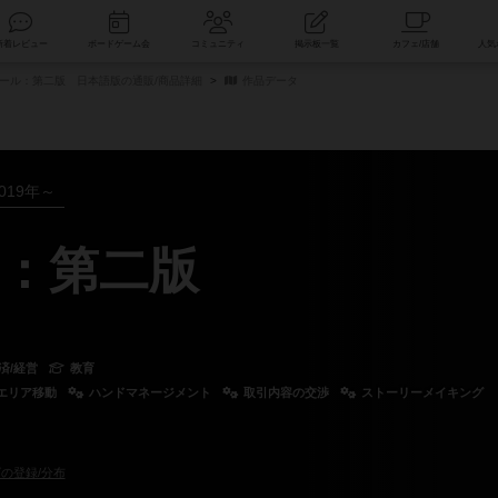
索
新着レビュー
ボードゲーム会
コミュニティ
掲示板一覧
ール：第二版 日本語版の通販/商品詳細
作品データ
019年～
：第二版
済/経営
教育
エリア移動
ハンドマネージメント
取引内容の交渉
ストーリーメイキング
の登録/分布