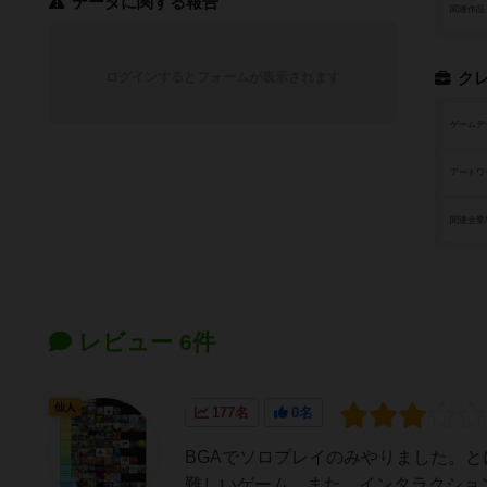
データに関する報告
関連作品
ログインするとフォームが表示されます
ク
ゲームデ
アートワ
関連企業
レビュー 6件
仙人
177名
0名
BGAでソロプレイのみやりました。
難しいゲーム。また、インタラクショ