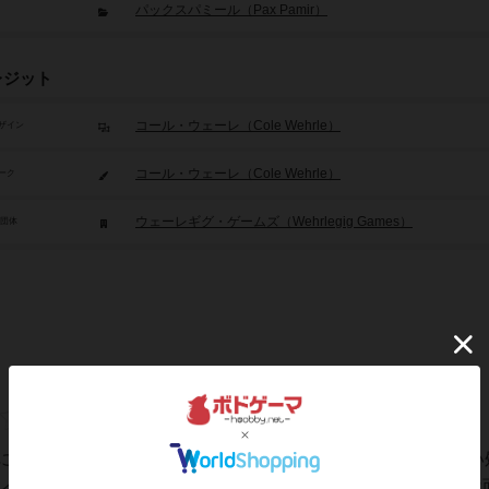
パックスパミール（Pax Pamir）
レジット
コール・ウェーレ（Cole Wehrle）
ザイン
コール・ウェーレ（Cole Wehrle）
ーク
ウェーレギグ・ゲームズ（Wehrlegig Games）
/団体
とにかくまずは処理が難しい、ルールが難しいってよりは細かい
ンがあまりにバチバチ。転覆ルールがエグ過ぎて…個人的には