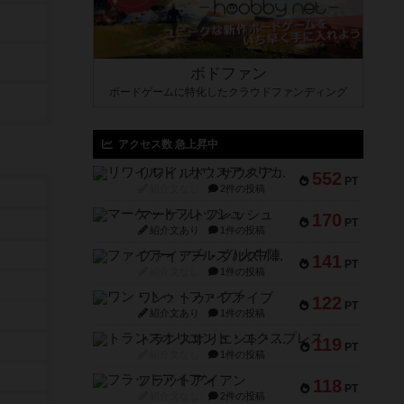
ボドファン
ボードゲームに特化したクラウドファンディング
アクセス数 急上昇中
リワイルド：サウスアメリカ
552
PT
紹介文なし
2件の投稿
マーケットフレッシュ
170
PT
紹介文あり
1件の投稿
ファイアー・ブルズ / 火牛陣
141
PT
紹介文なし
1件の投稿
ワン・トゥ・ファイブ
122
PT
紹介文あり
1件の投稿
トランスオリエント・エクスプレス
119
PT
紹介文なし
1件の投稿
フラットアイアン
118
PT
紹介文なし
2件の投稿