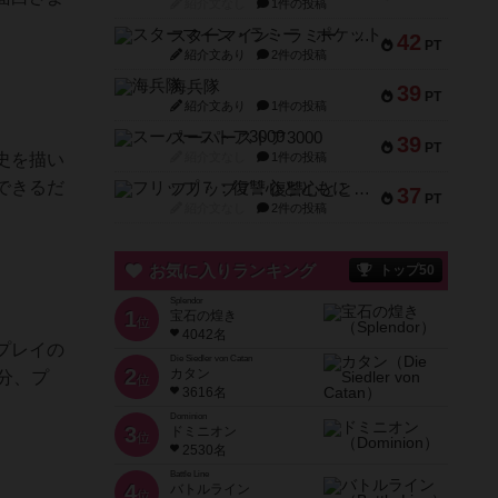
紹介文なし
1件の投稿
スターマイン・ラミー ポケット
42
PT
紹介文あり
2件の投稿
海兵隊
39
PT
紹介文あり
1件の投稿
スーパーストア3000
39
PT
史を描い
紹介文なし
1件の投稿
できるだ
フリップ７：復讐心とともに
37
PT
紹介文なし
2件の投稿
お気に入りランキング
トップ50
Splendor
1
宝石の煌き
位
4042名
プレイの
Die Siedler von Catan
2
カタン
分、プ
位
3616名
Dominion
3
ドミニオン
位
2530名
Battle Line
4
バトルライン
位