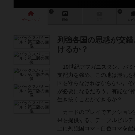
5
6
ゲーム
トップ
画像
動画
レビ
列強各国の思惑が交錯
けるか？
19世紀アフガニスタン、パミ
支配力を強め、この地は混乱を
国を守らなければならない。そ
が必要になるだろう。有能な仲
生き抜くことができるか？
カードのプレイでアクション
果を提供する、テーブルビルデ
上に列強国コマ・自色コマを配