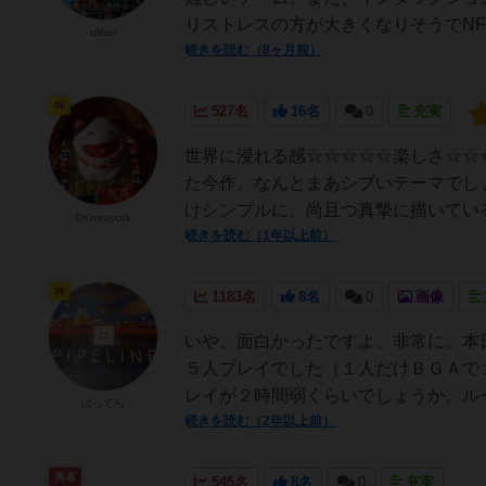
りストレスの方が大きくなりそうでNF
oliber
続きを読む（8ヶ月前）
神
527名
16名
0
充実
世界に浸れる感☆☆☆☆☆楽しさ☆☆
た今作。なんとまあシブいテーマでし
けシンプルに、尚且つ真摯に描いている
DKnewyork
続きを読む（1年以上前）
神
1183名
8名
0
画像
いや、面白かったですよ、非常に。本
５人プレイでした（１人だけＢＧＡで
レイが２時間弱くらいでしょうか。ルー
ばってら
続きを読む（2年以上前）
勇者
545名
8名
0
充実