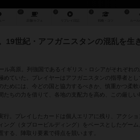
27
2
3
2
ュー
店舗/
カフェ
リプレイ
日記
戦略
・コツ
ルール
。19世紀・アフガニスタンの混乱を生
ール高原。列強国であるイギリス・ロシアがそれぞれの
極めていた。プレイヤーはアフガニスタンの指導者とし
のためには、今どの国と協力するべきか、慎重かつ柔軟
間たちの力を借りて、各地の支配力を高め、この厳しい
実行。プレイしたカードは個人エリアに残り、アクショ
ィング（タブロービルディング）をベースとしたゲーム
置する、陣取り要素で得点を競います。