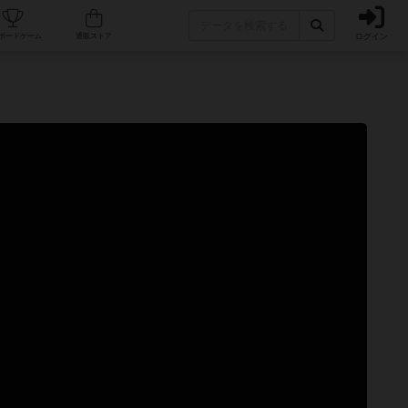
ログイン
カフェ/店舗
人気ボードゲーム
通販ストア