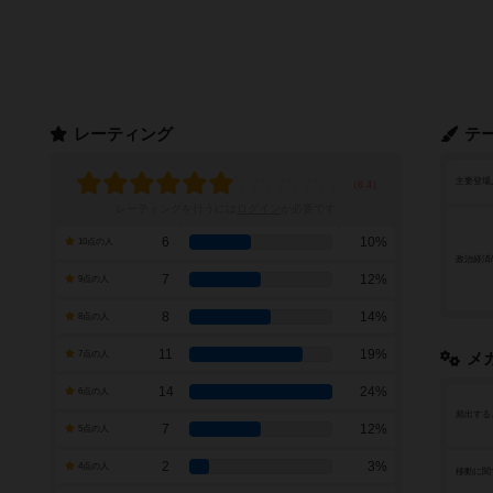
レーティング
テ
主要登場
レーティングを行うには
ログイン
が必要です
6
10%
10点の人
政治経済
7
12%
9点の人
8
14%
8点の人
11
19%
7点の人
メ
14
24%
6点の人
頻出する
7
12%
5点の人
2
3%
4点の人
移動に関