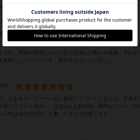
Mでしたが、好きな人は好きだと思うのでぜひ...
☆☆★アートワーク☆☆☆☆☆１９世紀のアフガニスタンの歴
ょうか。列強の思惑とそれに抗う現地人の争いや葛藤。それを
素晴らしいゲームです。派手さはないけど手に...
充実
日、とあるボードゲーム会に参加してプレイしました。全員初
１回だけプレイ済み）。ほぼみんな初対面。時間はインスト50
ル等は他の方が詳しく書いてるので割愛します...