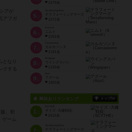
2379名
シアが
Terraforming Mars
5
テラフォーミングマーズ
位
元アフガ
2372名
6 nimmt!
6
ニムト
位
2202名
Carcassonne
7
カルカソンヌ
位
2191名
Wingspan
ムとなり
8
ウイングスパン
位
2150名
ンクする
Azul
9
アズール
位
1903名
興味ありランキング
トップ50
SCYTHE
1
サイズ -大鎌戦役-
２版。初
位
2415名
、ゲーム
Terraforming Mars
2
テラフォーミングマーズ
位