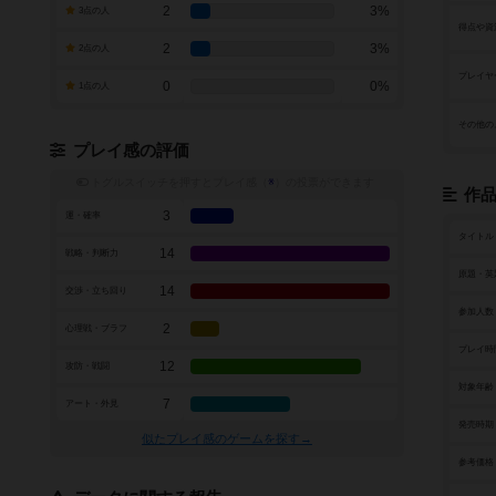
2
3%
3点の人
得点や資
2
3%
2点の人
プレイヤ
0
0%
1点の人
その他の
プレイ感の評価
トグルスイッチを押すとプレイ感（
※
）の投票ができます
作
3
運・確率
タイトル
14
戦略・判断力
原題・英
14
交渉・立ち回り
参加人数
2
心理戦・ブラフ
プレイ時
12
攻防・戦闘
対象年齢
7
アート・外見
発売時期
似たプレイ感のゲームを探す→
参考価格