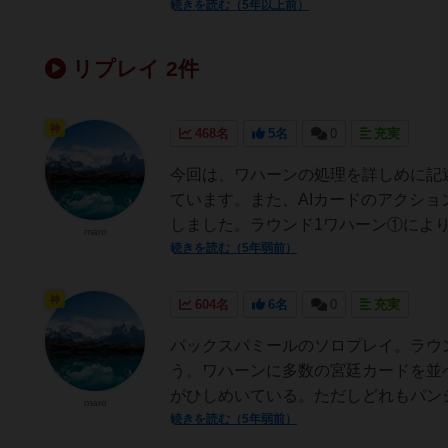
続きを読む（5年以上前）
リプレイ 2件
神
468名
5名
0
充実
今回は、ワハーンの処理を詳しめに記
ています。また、AIカードのアクシ
しました。ラウンド1ワハーン①により
maro
続きを読む（5年弱前）
神
604名
6名
0
充実
パックスパミールのソロプレイ。ラウ
う。ワハーンに多数の宮廷カードを並
がひしめいている。ただしどれもパンジ
maro
続きを読む（5年弱前）