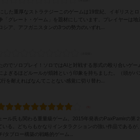
にした重厚なストラテジーこのゲームは19世紀、イギリスとロ
争「グレート・ゲーム」を題材にしています。プレイヤーは地
シア、アフガニスタンの3つの勢力のいずれ...
たのでソロプレイ！ソロではAIと対戦する形式の殴り合いゲー
によぎるほどルールが煩雑という印象を持ちました。（頭がパ
行を耐えればなんてことない感覚に切り替わ...
ール氏も関わる重量級ゲーム。2015年発表のPaxPamirの第
れている。どちらもかなりインタラクションの強い作品であるが
タブロー構築の戦略的ゲーム...