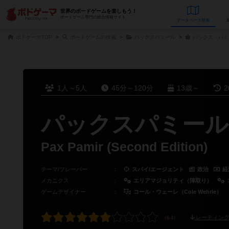
世界のボードゲームを楽しもう！
ボードゲーム専門の総合情報サイト
データベース
検
ボドゲーマTOP
ボードゲームの検索
パックスパミール
パックス・パミ
1人～5人
45分～120分
13歳～
2
パックスパミール
Pax Pamir (Second Edition)
テーマ/フレーバー
：
スパイ/エージェント
政治
経
メカニクス
：
エリアマジョリティ（陣取り）
ゲームデザイナー
：
コール・ウェーレ（Cole Wehrle）
レーティング