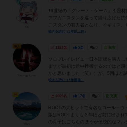
19世紀の「グレート・ゲーム」を題材
アフガニスタンを巡って繰り広げた抗
ニスタンの有力者となり、イギリス、ロ
KS
続きを読む（3年以上前）
仙人
1183名
5名
0
充実
ソロプレイレビュー日本語版を購入し
ますが最初は途中挫折するのではと頭
かと思いました（笑））が、5回ほど試
Strategy Lover
続きを読む（5年弱前）
神
4009名
17名
0
充実
ROOTの大ヒットで有名なコール・ウェ
版はROOTよりも３年ほど前に出さ
の骨子はこちらのほうが伝統的なマルチ/
maro