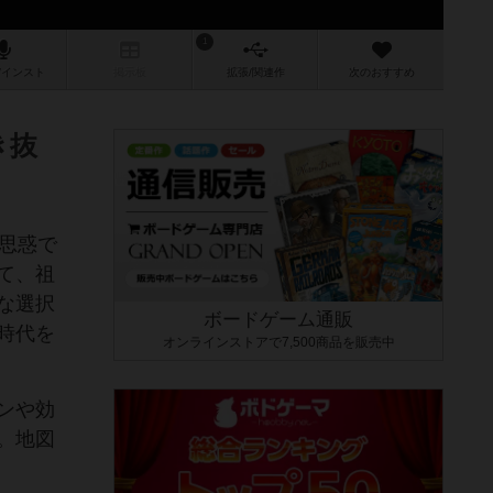
1
/インスト
掲示板
拡張/関連
作
次のおすすめ
き抜
思惑で
て、祖
な選択
ボードゲーム通販
時代を
オンラインストアで7,500商品を販売中
ンや効
。地図