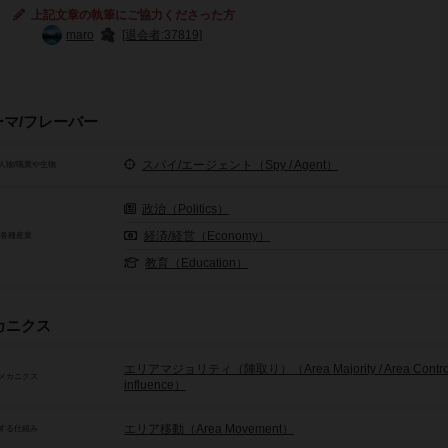
上記文章の執筆にご協力くださった方
maro
[退会者:37819]
ーマ/フレーバー
スパイ/エージェント（Spy / Agent）
人物/職業や生物
政治（Politics）
経済/経営（Economy）
/各種産業
教育（Education）
カニクス
エリアマジョリティ（陣取り）（Area Majority / Area Control 
メカニクス
influence）
エリア移動（Area Movement）
する仕組み