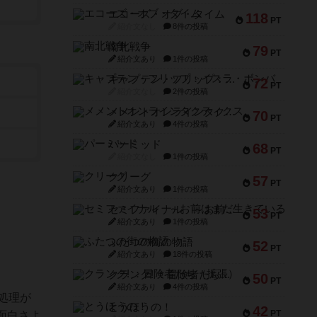
エコーズ・オブ・タイム
118
PT
紹介文なし
8件の投稿
南北戦争
79
PT
紹介文あり
1件の投稿
キャプテン・フリップ：イスラ・ボンバ
72
PT
紹介文なし
2件の投稿
メメントオンラインタクティクス
70
PT
紹介文あり
4件の投稿
パーミッド
68
PT
紹介文なし
1件の投稿
クリーグ
57
PT
紹介文あり
1件の投稿
セミファイナル ～お前はまだ生きている～
53
PT
紹介文あり
1件の投稿
ふたつの街の物語
52
PT
紹介文あり
18件の投稿
クランク! ：冒険者たち（拡張）
50
PT
紹介文あり
4件の投稿
処理が
とうほうの！
42
PT
面白さよ