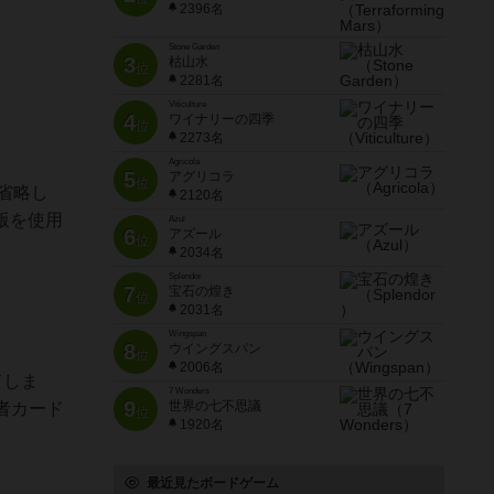
2396名
Stone Garden
3
枯山水
位
2281名
Viticulture
4
ワイナリーの四季
位
2273名
Agricola
5
アグリコラ
位
省略し
2120名
版を使用
Azul
6
アズール
位
2034名
Splendor
7
宝石の煌き
位
2031名
Wingspan
8
ウイングスパン
位
2006名
てしま
7 Wonders
9
世界の七不思議
者カード
位
1920名
最近見たボードゲーム